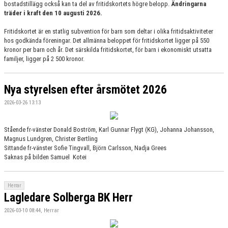
bostadstillägg också kan ta del av fritidskortets högre belopp.
Ändringarna
träder i kraft den 10 augusti 2026.
Fritidskortet är en statlig subvention för barn som deltar i olika fritidsaktiviteter
hos godkända föreningar. Det allmänna beloppet för fritidskortet ligger på 550
kronor per barn och år. Det särskilda fritidskortet, för barn i ekonomiskt utsatta
familjer, ligger på 2 500 kronor.
Nya styrelsen efter årsmötet 2026
2026-03-26 13:13
Stående fr-vänster Donald Boström, Karl Gunnar Flygt (KG), Johanna Johansson,
Magnus Lundgren, Christer Bertling
Sittande fr-vänster Sofie Tingvall, Björn Carlsson, Nadja Grees
Saknas på bilden Samuel Kotei
Herrar
Lagledare Solberga BK Herr
2026-03-10 08:44, Herrar