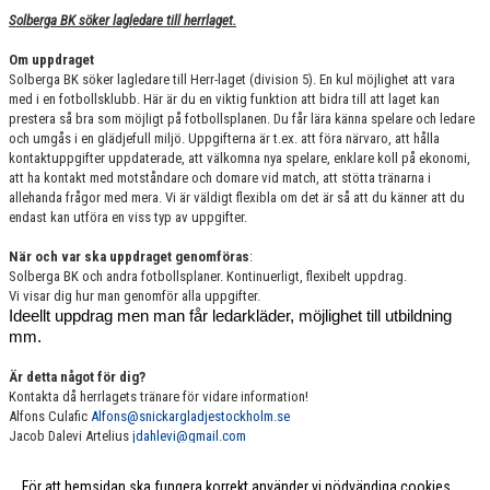
Solberga BK söker lagledare till herrlaget.
Om uppdraget
Solberga BK söker lagledare till Herr-laget (division 5). En kul möjlighet att vara
med i en fotbollsklubb. Här är du en viktig funktion att bidra till att laget kan
prestera så bra som möjligt på fotbollsplanen. Du får lära känna spelare och ledare
och umgås i en glädjefull miljö. Uppgifterna är t.ex. att föra närvaro, att hålla
kontaktuppgifter uppdaterade, att välkomna nya spelare, enklare koll på ekonomi,
att ha kontakt med motståndare och domare vid match, att stötta tränarna i
allehanda frågor med mera. Vi är väldigt flexibla om det är så att du känner att du
endast kan utföra en viss typ av uppgifter.
När och var ska uppdraget genomföras
:
Solberga BK och andra fotbollsplaner. Kontinuerligt, flexibelt uppdrag.
Vi visar dig hur man genomför alla uppgifter.
Ideellt uppdrag men man får ledarkläder, möjlighet till utbildning
mm.
Är detta något för dig?
Kontakta då herrlagets tränare för vidare information!
Alfons Culafic
Alfons@snickargladjestockholm.se
Jacob Dalevi Artelius
jdahlevi@gmail.com
För att hemsidan ska fungera korrekt använder vi nödvändiga cookies