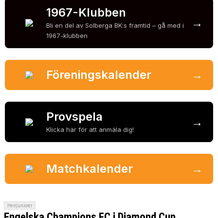
1967-Klubben
→
Bli en del av Solberga BK:s framtid – gå med i
1967-klubben
Föreningskalender
→
Provspela
→
Klicka här för att anmäla dig!
Matchkalender
→
Herrjuniorer
Engelska Champions FC i Diamond Cup