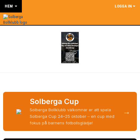
HEM
LOGGA IN
Solberga Cup
→
Solberga Bollklubb välkomnar er att spela
Solberga Cup 24–25 oktober – en cup med
fokus på barnens fotbollsglädje!