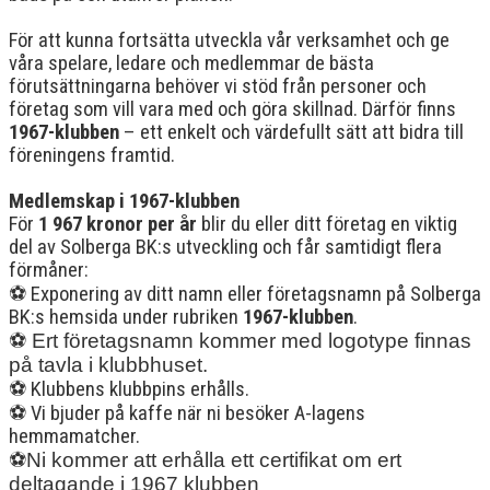
För att kunna fortsätta utveckla vår verksamhet och ge
våra spelare, ledare och medlemmar de bästa
förutsättningarna behöver vi stöd från personer och
företag som vill vara med och göra skillnad. Därför finns
1967-klubben
– ett enkelt och värdefullt sätt att bidra till
föreningens framtid.
Medlemskap i 1967-klubben
För
1 967 kronor per år
blir du eller ditt företag en viktig
del av Solberga BK:s utveckling och får samtidigt flera
förmåner:
⚽
Exponering av ditt namn eller företagsnamn på Solberga
BK:s hemsida under rubriken
1967-klubben
.
⚽ Ert företagsnamn kommer med logotype finnas
på tavla i klubbhuset.
⚽
Klubbens klubbpins erhålls.
⚽
Vi bjuder på kaffe när ni besöker A-lagens
hemmamatcher.
⚽Ni kommer att erhålla ett certifikat om ert
deltagande i 1967 klubben