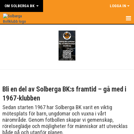
OM SOLBERGA BK
LOGGA IN
HEM
HISTORIA
VANLIGA FRÅGOR
AVGIFTER
POLICYS
Bli en del av Solberga BK:s framtid – gå med i
STADGAR
1967-klubben
Sedan starten 1967 har Solberga BK varit en viktig
MEDLEMSFÖRMÅNER
mötesplats för barn, ungdomar och vuxna i vårt
närområde. Genom fotbollen skapar vi gemenskap,
1967 KLUBBEN
rörelseglädje och möjligheter för människor att utvecklas
både på och utanför planen.
BILDGALLERI