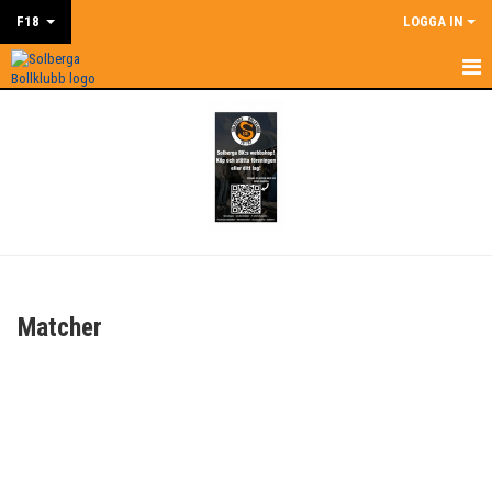
F18
LOGGA IN
HEM
NYHETER
KALENDER
MATCHER
TRUPPEN
Matcher
BILDGALLERI
DOKUMENT
KONTAKT