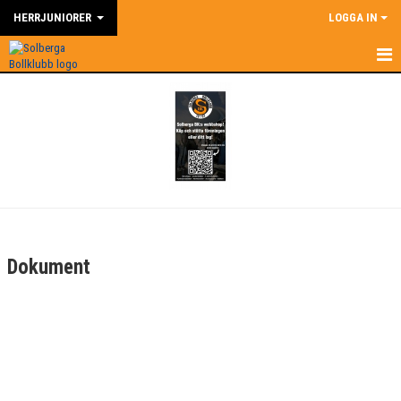
HERRJUNIORER
LOGGA IN
HEM
NYHETER
KALENDER
MATCHER
TRUPPEN
Dokument
BILDGALLERI
DOKUMENT
KONTAKT