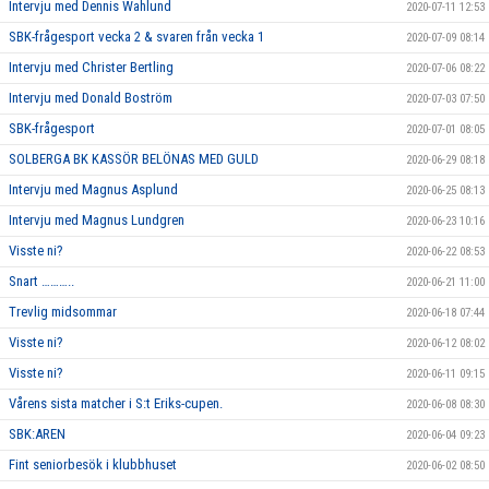
Intervju med Dennis Wahlund
2020-07-11 12:53
SBK-frågesport vecka 2 & svaren från vecka 1
2020-07-09 08:14
Intervju med Christer Bertling
2020-07-06 08:22
Intervju med Donald Boström
2020-07-03 07:50
SBK-frågesport
2020-07-01 08:05
SOLBERGA BK KASSÖR BELÖNAS MED GULD
2020-06-29 08:18
Intervju med Magnus Asplund
2020-06-25 08:13
Intervju med Magnus Lundgren
2020-06-23 10:16
Visste ni?
2020-06-22 08:53
Snart ………..
2020-06-21 11:00
Trevlig midsommar
2020-06-18 07:44
Visste ni?
2020-06-12 08:02
Visste ni?
2020-06-11 09:15
Vårens sista matcher i S:t Eriks-cupen.
2020-06-08 08:30
SBK:AREN
2020-06-04 09:23
Fint seniorbesök i klubbhuset
2020-06-02 08:50