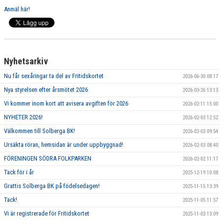
Anmäl här!
Nyhetsarkiv
Nu får sexåringar ta del av Fritidskortet
2026-06-30 08:17
Nya styrelsen efter årsmötet 2026
2026-03-26 13:13
Vi kommer inom kort att avisera avgiften för 2026
2026-02-11 15:00
NYHETER 2026!
2026-02-03 12:52
Välkommen till Solberga BK!
2026-02-03 09:54
Ursäkta röran, hemsidan är under uppbyggnad!
2026-02-03 08:40
FÖRENINGEN SÖDRA FOLKPARKEN
2026-02-02 11:17
Tack för i år
2025-12-19 10:08
Grattis Solberga BK på födelsedagen!
2025-11-15 13:39
Tack!
2025-11-05 11:57
Vi är registrerade för Fritidskortet
2025-11-03 13:09