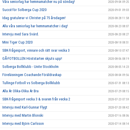
Våra seniorlag har hemmamatcher nu på söndag!
2020-09-04 09:25
Succé för Solberga Cup 2020
2020-09-01 09:03
Idag gratulerar vi Christer på 75 årsdagen!
2020-08-28 11:58
Alla våra seniorlag har hemmamatcher i dag!
2020-08-23 08:07
Intervju med Sara Svärd.
2020-08-20 08:27
Mini Tiger Cup 2020
2020-08-18 08:51
SBK-frågesport, vinnare och rätt svar vecka 3
2020-08-10 07:47
GÅ-FOTBOLLEN Höststarten skjuts upp!
2020-08-06 08:19
Solberga Bollklubb - Unite Stockholm
2020-08-05 14:23
Föreläsningen Coachande Föräldraskap
2020-08-04 09:56
Tullinge Fotboll vs Solberga Bollklubb
2020-07-31 08:13
Alla Är Olika-Olika Är Bra
2020-07-29 08:15
SBK-frågesport vecka 3 & svaren från vecka 2
2020-07-23 07:59
Intervju med Karl-Gunnar Flygt
2020-07-20 08:42
Intervju med Martin Blonski
2020-07-16 08:06
Intervju med Björn Carlsson
2020-07-14 08:14