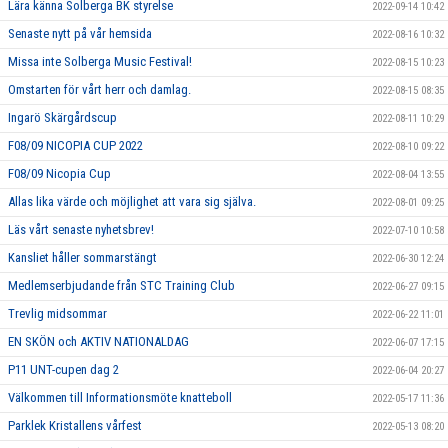
Lära känna Solberga BK styrelse
2022-09-14 10:42
Senaste nytt på vår hemsida
2022-08-16 10:32
Missa inte Solberga Music Festival!
2022-08-15 10:23
Omstarten för vårt herr och damlag.
2022-08-15 08:35
Ingarö Skärgårdscup
2022-08-11 10:29
F08/09 NICOPIA CUP 2022
2022-08-10 09:22
F08/09 Nicopia Cup
2022-08-04 13:55
Allas lika värde och möjlighet att vara sig själva.
2022-08-01 09:25
Läs vårt senaste nyhetsbrev!
2022-07-10 10:58
Kansliet håller sommarstängt
2022-06-30 12:24
Medlemserbjudande från STC Training Club
2022-06-27 09:15
Trevlig midsommar
2022-06-22 11:01
EN SKÖN och AKTIV NATIONALDAG
2022-06-07 17:15
P11 UNT-cupen dag 2
2022-06-04 20:27
Välkommen till Informationsmöte knatteboll
2022-05-17 11:36
Parklek Kristallens vårfest
2022-05-13 08:20