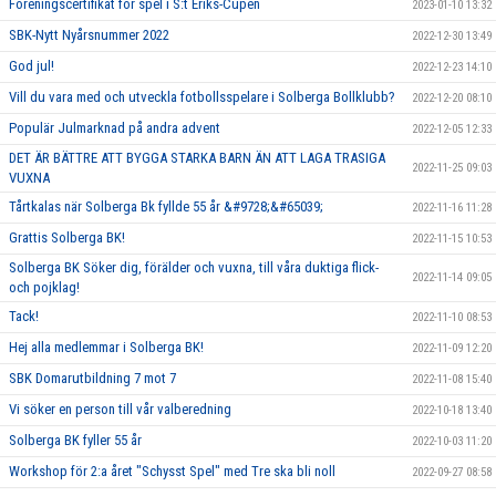
Föreningscertifikat för spel i S:t Eriks-Cupen
2023-01-10 13:32
SBK-Nytt Nyårsnummer 2022
2022-12-30 13:49
God jul!
2022-12-23 14:10
Vill du vara med och utveckla fotbollsspelare i Solberga Bollklubb?
2022-12-20 08:10
Populär Julmarknad på andra advent
2022-12-05 12:33
DET ÄR BÄTTRE ATT BYGGA STARKA BARN ÄN ATT LAGA TRASIGA
2022-11-25 09:03
VUXNA
Tårtkalas när Solberga Bk fyllde 55 år &#9728;&#65039;
2022-11-16 11:28
Grattis Solberga BK!
2022-11-15 10:53
Solberga BK Söker dig, förälder och vuxna, till våra duktiga flick-
2022-11-14 09:05
och pojklag!
Tack!
2022-11-10 08:53
Hej alla medlemmar i Solberga BK!
2022-11-09 12:20
SBK Domarutbildning 7 mot 7
2022-11-08 15:40
Vi söker en person till vår valberedning
2022-10-18 13:40
Solberga BK fyller 55 år
2022-10-03 11:20
Workshop för 2:a året "Schysst Spel" med Tre ska bli noll
2022-09-27 08:58