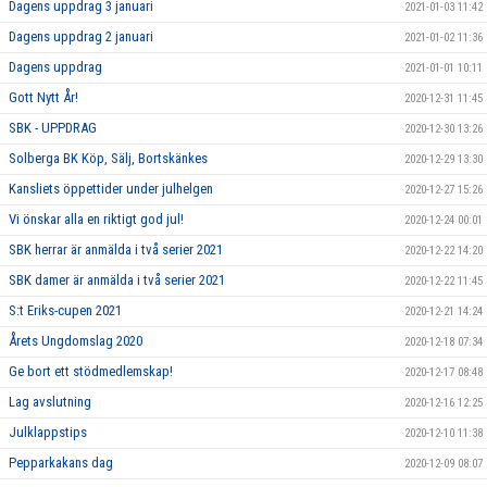
Dagens uppdrag 3 januari
2021-01-03 11:42
Dagens uppdrag 2 januari
2021-01-02 11:36
Dagens uppdrag
2021-01-01 10:11
Gott Nytt År!
2020-12-31 11:45
SBK - UPPDRAG
2020-12-30 13:26
Solberga BK Köp, Sälj, Bortskänkes
2020-12-29 13:30
Kansliets öppettider under julhelgen
2020-12-27 15:26
Vi önskar alla en riktigt god jul!
2020-12-24 00:01
SBK herrar är anmälda i två serier 2021
2020-12-22 14:20
SBK damer är anmälda i två serier 2021
2020-12-22 11:45
S:t Eriks-cupen 2021
2020-12-21 14:24
Årets Ungdomslag 2020
2020-12-18 07:34
Ge bort ett stödmedlemskap!
2020-12-17 08:48
Lag avslutning
2020-12-16 12:25
Julklappstips
2020-12-10 11:38
Pepparkakans dag
2020-12-09 08:07