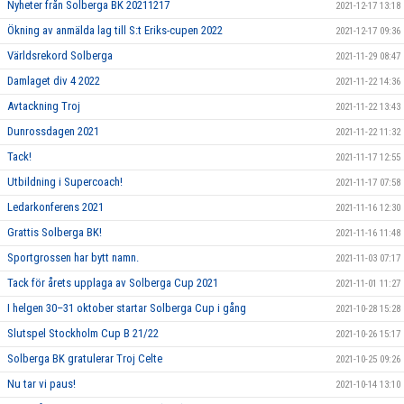
Nyheter från Solberga BK 20211217
2021-12-17 13:18
Ökning av anmälda lag till S:t Eriks-cupen 2022
2021-12-17 09:36
Världsrekord Solberga
2021-11-29 08:47
Damlaget div 4 2022
2021-11-22 14:36
Avtackning Troj
2021-11-22 13:43
Dunrossdagen 2021
2021-11-22 11:32
Tack!
2021-11-17 12:55
Utbildning i Supercoach!
2021-11-17 07:58
Ledarkonferens 2021
2021-11-16 12:30
Grattis Solberga BK!
2021-11-16 11:48
Sportgrossen har bytt namn.
2021-11-03 07:17
Tack för årets upplaga av Solberga Cup 2021
2021-11-01 11:27
I helgen 30–31 oktober startar Solberga Cup i gång
2021-10-28 15:28
Slutspel Stockholm Cup B 21/22
2021-10-26 15:17
Solberga BK gratulerar Troj Celte
2021-10-25 09:26
Nu tar vi paus!
2021-10-14 13:10