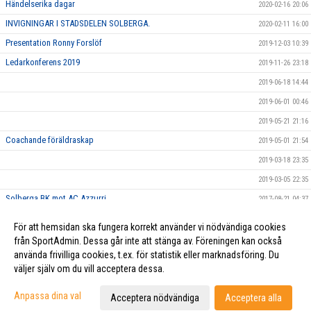
Händelserika dagar
2020-02-16 20:06
INVIGNINGAR I STADSDELEN SOLBERGA.
2020-02-11 16:00
Presentation Ronny Forslöf
2019-12-03 10:39
Ledarkonferens 2019
2019-11-26 23:18
2019-06-18 14:44
2019-06-01 00:46
2019-05-21 21:16
Coachande föräldraskap
2019-05-01 21:54
2019-03-18 23:35
2019-03-05 22:35
Solberga BK mot AC Azzurri
2017-08-21 04:37
På Söder var det fullt av människor som alla var vackert klädda i
2017-08-19 04:38
För att hemsidan ska fungera korrekt använder vi nödvändiga cookies
orange.. kanske de var våra fans?
från SportAdmin. Dessa går inte att stänga av. Föreningen kan också
använda frivilliga cookies, t.ex. för statistik eller marknadsföring. Du
väljer själv om du vill acceptera dessa.
Cookie-inställningar
Gå till Webbversion
Anpassa dina val
Acceptera nödvändiga
Acceptera alla