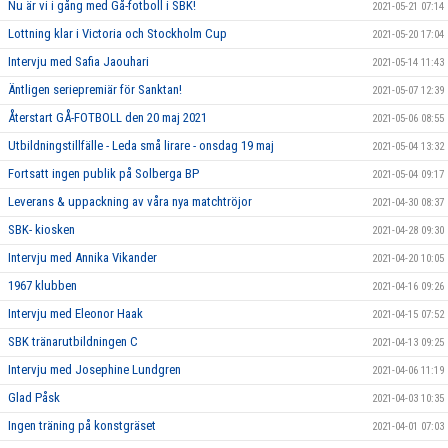
Nu är vi i gång med Gå-fotboll i SBK!
2021-05-21 07:14
Lottning klar i Victoria och Stockholm Cup
2021-05-20 17:04
Intervju med Safia Jaouhari
2021-05-14 11:43
Äntligen seriepremiär för Sanktan!
2021-05-07 12:39
Återstart GÅ-FOTBOLL den 20 maj 2021
2021-05-06 08:55
Utbildningstillfälle - Leda små lirare - onsdag 19 maj
2021-05-04 13:32
Fortsatt ingen publik på Solberga BP
2021-05-04 09:17
Leverans & uppackning av våra nya matchtröjor
2021-04-30 08:37
SBK- kiosken
2021-04-28 09:30
Intervju med Annika Vikander
2021-04-20 10:05
1967 klubben
2021-04-16 09:26
Intervju med Eleonor Haak
2021-04-15 07:52
SBK tränarutbildningen C
2021-04-13 09:25
Intervju med Josephine Lundgren
2021-04-06 11:19
Glad Påsk
2021-04-03 10:35
Ingen träning på konstgräset
2021-04-01 07:03