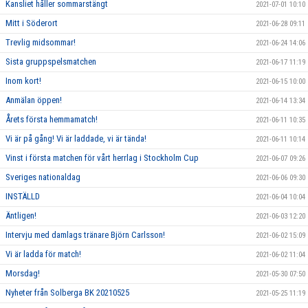
Kansliet håller sommarstängt
2021-07-01 10:10
Mitt i Söderort
2021-06-28 09:11
Trevlig midsommar!
2021-06-24 14:06
Sista gruppspelsmatchen
2021-06-17 11:19
Inom kort!
2021-06-15 10:00
Anmälan öppen!
2021-06-14 13:34
Årets första hemmamatch!
2021-06-11 10:35
Vi är på gång! Vi är laddade, vi är tända!
2021-06-11 10:14
Vinst i första matchen för vårt herrlag i Stockholm Cup
2021-06-07 09:26
Sveriges nationaldag
2021-06-06 09:30
INSTÄLLD
2021-06-04 10:04
Äntligen!
2021-06-03 12:20
Intervju med damlags tränare Björn Carlsson!
2021-06-02 15:09
Vi är ladda för match!
2021-06-02 11:04
Morsdag!
2021-05-30 07:50
Nyheter från Solberga BK 20210525
2021-05-25 11:19