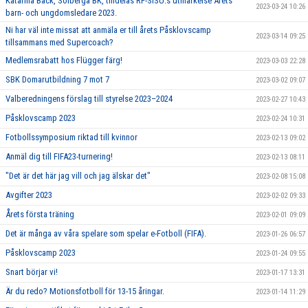
Katarina Back, Solberga BK, tilldelas RF-SISU:s utmärkelse Årets
2023-03-24 10:26
barn- och ungdomsledare 2023.
Ni har väl inte missat att anmäla er till årets Påsklovscamp
2023-03-14 09:25
tillsammans med Supercoach?
Medlemsrabatt hos Flügger färg!
2023-03-03 22:28
SBK Domarutbildning 7 mot 7
2023-03-02 09:07
Valberedningens förslag till styrelse 2023–2024
2023-02-27 10:43
Påsklovscamp 2023
2023-02-24 10:31
Fotbollssymposium riktad till kvinnor
2023-02-13 09:02
Anmäl dig till FIFA23-turnering!
2023-02-13 08:11
"Det är det här jag vill och jag älskar det"
2023-02-08 15:08
Avgifter 2023
2023-02-02 09:33
Årets första träning
2023-02-01 09:09
Det är många av våra spelare som spelar e-Fotboll (FIFA).
2023-01-26 06:57
Påsklovscamp 2023
2023-01-24 09:55
Snart börjar vi!
2023-01-17 13:31
Är du redo? Motionsfotboll för 13-15 åringar.
2023-01-14 11:29