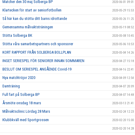
Matcher den 30 maj Solberga BP
2020-06-01 09:01
Klartecken för start av seniorfotbollen
2020-05-29 15:53
Så här kan du stötta ditt barns idrottande
2020-05-26 11:25
Gemensamma målvaktsträningen
2020-05-19 08:52
Stötta Solberga BK
2020-05-08 10:45
Stötta våra samarbetspartners och sponsorer
2020-05-06 10:53
KORT RAPPORT FRÅN SOLBERGA BOLLPLAN
2020-05-04 14:26
INGET SERIESPEL FÖR SENIORER INNAN SOMMAREN
2020-04-27 15:18
BESLUT OM SERIESPEL ANGÅENDE Covid-19
2020-04-16 22:41
Nya matchtröjor 2020
2020-04-09 12:54
Damträning
2020-04-07 20:09
Full fart på Solberga BP
2020-04-07 14:48
Årsmöte onsdag 18 mars
2020-03-13 21:41
Målvaktsclinic Lördag 28 Mars
2020-02-24 12:23
Klubbkväll med Sportgrossen
2020-02-20 15:00
2020-02-20 14:28