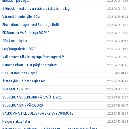
Inbjudan på väg ......
2023-06-09 14:06
6 fördelar med att vara tränare i ditt barns lag
2023-06-01 10:11
Vår ordförande fyller 69 år
2023-05-30 07:24
Fira nationaldagen med Solberga Bollklubb
2023-05-15 11:22
FK Bromma Vs Solberga BK P10
2023-05-09 13:32
SBK fasadskyltar
2023-05-02 08:57
Lagfotografering 2023
2023-04-24 14:58
Välkommen till vårt mysiga föreningscafé!
2023-04-21 10:55
Barnens idrott – Här pågår barnidrott
2023-04-19 08:46
P13 Farstacupen 2 april
2023-04-02
Årets nyhet Solberga glassen
2023-04-01 07:02
SBK MAGASIN Nr 1
2023-03-31 15:35
SOLBERGA BOLLKLUBB - ÅRSMÖTE 2023
2023-03-29 23:17
SOLBERGA BK:s VÄRDEORD
2023-03-29 08:37
VÄLKOMNA TILL SOLBERGA BKs 55:e ÅRSMÖTE
2023-03-28 06:19
Helgens aktiviteter
2023-03-27 09:34