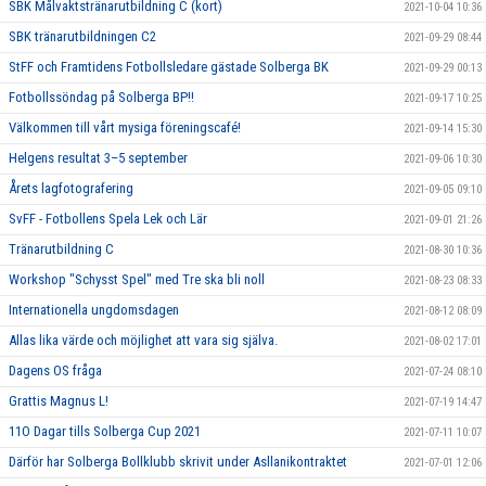
SBK Målvaktstränarutbildning C (kort)
2021-10-04 10:36
SBK tränarutbildningen C2
2021-09-29 08:44
StFF och Framtidens Fotbollsledare gästade Solberga BK
2021-09-29 00:13
Fotbollssöndag på Solberga BP!!
2021-09-17 10:25
Välkommen till vårt mysiga föreningscafé!
2021-09-14 15:30
Helgens resultat 3–5 september
2021-09-06 10:30
Årets lagfotografering
2021-09-05 09:10
SvFF - Fotbollens Spela Lek och Lär
2021-09-01 21:26
Tränarutbildning C
2021-08-30 10:36
Workshop "Schysst Spel" med Tre ska bli noll
2021-08-23 08:33
Internationella ungdomsdagen
2021-08-12 08:09
Allas lika värde och möjlighet att vara sig själva.
2021-08-02 17:01
Dagens OS fråga
2021-07-24 08:10
Grattis Magnus L!
2021-07-19 14:47
11O Dagar tills Solberga Cup 2021
2021-07-11 10:07
Därför har Solberga Bollklubb skrivit under Asllanikontraktet
2021-07-01 12:06