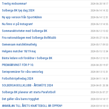
Trevlig midsommar!
2024-06-20 18:17
Solberga BK tjej dag 2024
2024-06-14 14:32
Ny app version från SportAdmin
2024-06-14 12:31
Nu finns vi på Instagram!
2024-06-13 14:55
Sommaraktiviteter med Solberga BK
2024-06-12 15:02
Fira nationaldagen med Solberga Bollklubb
2024-05-27 10:36
Gemensam matchklimathelg
2024-05-17 09:53
Helgens matcher 18/19 maj
2024-05-15 13:34
Bästa ledare och föräldrar i Solberga BK
2024-05-12 15:10
PREMIÄRVINST FÖR P 10.
2024-04-20 19:07
Seriepremiärer för våra seniorlag
2024-04-13 15:31
Fotbollströjefredag 2024
2024-04-11 14:31
SOLBERGA BOLLKLUBB - ÅRSMÖTE 2024
2024-04-01 20:38
Solberga BK planerar att starta Parafotboll
2024-03-26 07:27
Det gäller våra barns trygghet
2024-03-14 14:17
ANMÄLAN TILL ÅRETS KNATTEBOLL ÄR ÖPPEN!!
2024-03-14 10:13