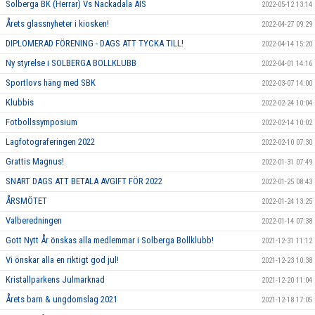
Solberga BK (Herrar) Vs Nackadala AIS
2022-05-12 13:14
Årets glassnyheter i kiosken!
2022-04-27 09:29
DIPLOMERAD FÖRENING - DAGS ATT TYCKA TILL!
2022-04-14 15:20
Ny styrelse i SOLBERGA BOLLKLUBB
2022-04-01 14:16
Sportlovs häng med SBK
2022-03-07 14:00
Klubbis
2022-02-24 10:04
Fotbollssymposium
2022-02-14 10:02
Lagfotograferingen 2022
2022-02-10 07:30
Grattis Magnus!
2022-01-31 07:49
SNART DAGS ATT BETALA AVGIFT FÖR 2022
2022-01-25 08:43
ÅRSMÖTET
2022-01-24 13:25
Valberedningen
2022-01-14 07:38
Gott Nytt År önskas alla medlemmar i Solberga Bollklubb!
2021-12-31 11:12
Vi önskar alla en riktigt god jul!
2021-12-23 10:38
Kristallparkens Julmarknad
2021-12-20 11:04
Årets barn & ungdomslag 2021
2021-12-18 17:05