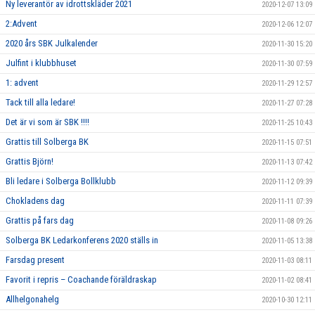
Ny leverantör av idrottskläder 2021
2020-12-07 13:09
2:Advent
2020-12-06 12:07
2020 års SBK Julkalender
2020-11-30 15:20
Julfint i klubbhuset
2020-11-30 07:59
1: advent
2020-11-29 12:57
Tack till alla ledare!
2020-11-27 07:28
Det är vi som är SBK !!!!
2020-11-25 10:43
Grattis till Solberga BK
2020-11-15 07:51
Grattis Björn!
2020-11-13 07:42
Bli ledare i Solberga Bollklubb
2020-11-12 09:39
Chokladens dag
2020-11-11 07:39
Grattis på fars dag
2020-11-08 09:26
Solberga BK Ledarkonferens 2020 ställs in
2020-11-05 13:38
Farsdag present
2020-11-03 08:11
Favorit i repris – Coachande föräldraskap
2020-11-02 08:41
Allhelgonahelg
2020-10-30 12:11