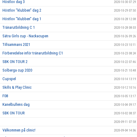
Höstlov dag 3
2020-10-30 07:29
Höstlov ”klubben” dag 2
2020-10-29 07:50
Höstlov ”klubben” dag 1
2020-10-28 12:08
Tränarutbildning C 1
2020-10-28 08:03
Sätra Girls cup - Nackacupen
2020-10-26 09:26
Tillsammans 2021
2020-10-23 10:11
Förberedelse inför tränarutbildning C1
2020-10-23 08:24
SBK ON TOUR 2
2020-10-22 07:46
Solberga cup 2020
2020-10-21 10:48
Cupspel
2020-10-14 13:19
Skills & Play Clinic
2020-10-12 10:16
F08
2020-10-05 13:17
Kanelbullens dag
2020-10-04 09:17
SBK ON TOUR
2020-10-02 08:37
2020-09-11 07:58
Välkommen på clinic!
2020-09-04 14:06