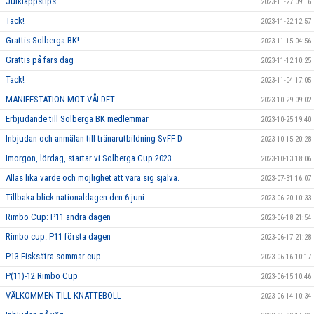
Julklappstips
2023-11-27 09:16
Tack!
2023-11-22 12:57
Grattis Solberga BK!
2023-11-15 04:56
Grattis på fars dag
2023-11-12 10:25
Tack!
2023-11-04 17:05
MANIFESTATION MOT VÅLDET
2023-10-29 09:02
Erbjudande till Solberga BK medlemmar
2023-10-25 19:40
Inbjudan och anmälan till tränarutbildning SvFF D
2023-10-15 20:28
Imorgon, lördag, startar vi Solberga Cup 2023
2023-10-13 18:06
Allas lika värde och möjlighet att vara sig själva.
2023-07-31 16:07
Tillbaka blick nationaldagen den 6 juni
2023-06-20 10:33
Rimbo Cup: P11 andra dagen
2023-06-18 21:54
Rimbo cup: P11 första dagen
2023-06-17 21:28
P13 Fisksätra sommar cup
2023-06-16 10:17
P(11)-12 Rimbo Cup
2023-06-15 10:46
VÄLKOMMEN TILL KNATTEBOLL
2023-06-14 10:34