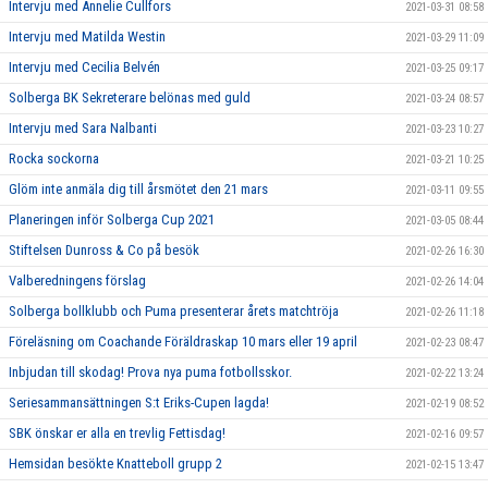
Intervju med Annelie Cullfors
2021-03-31 08:58
Intervju med Matilda Westin
2021-03-29 11:09
Intervju med Cecilia Belvén
2021-03-25 09:17
Solberga BK Sekreterare belönas med guld
2021-03-24 08:57
Intervju med Sara Nalbanti
2021-03-23 10:27
Rocka sockorna
2021-03-21 10:25
Glöm inte anmäla dig till årsmötet den 21 mars
2021-03-11 09:55
Planeringen inför Solberga Cup 2021
2021-03-05 08:44
Stiftelsen Dunross & Co på besök
2021-02-26 16:30
Valberedningens förslag
2021-02-26 14:04
Solberga bollklubb och Puma presenterar årets matchtröja
2021-02-26 11:18
Föreläsning om Coachande Föräldraskap 10 mars eller 19 april
2021-02-23 08:47
Inbjudan till skodag! Prova nya puma fotbollsskor.
2021-02-22 13:24
Seriesammansättningen S:t Eriks-Cupen lagda!
2021-02-19 08:52
SBK önskar er alla en trevlig Fettisdag!
2021-02-16 09:57
Hemsidan besökte Knatteboll grupp 2
2021-02-15 13:47