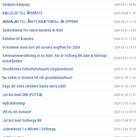
Veckans kampanj
2024-03-11 09:02
KALLELSE TILL ÅRSMÖTE
2024-03-08 11:07
ANMÄLAN TILL ÅRETS KNATTEBOLL ÄR ÖPPEN!!
2024-03-07 11:22
Spelschemat för seniorserierna är klart
2024-03-01 10:40
Kallelse till årsmöte
2024-02-21 12:33
Vi kommer inom kort att avisera avgiften för 2024
2024-02-13 18:19
Seriesammansättning är nu klart, här är Solberg BK dam & herrlags
2024-02-02 14:13
motståndare
Stockholms fotbollsförbunds Ungdomsfond
2024-01-31 07:29
Nu söker vi domare till vår grunddomarkurs!
2024-01-29 11:55
Dags att söka världens bästa extra jobb!
2024-01-23 10:09
Jul kul med SBK |FUTSAL
2024-01-03 11:47
Nyårshälsning!
2023-12-30 13:06
Vill du bli domare!
2023-12-12 09:19
Jul kul med Solberga BK
2023-12-08 07:27
Julmarknad 1:a Advent i Solberga
2023-12-04 10:08