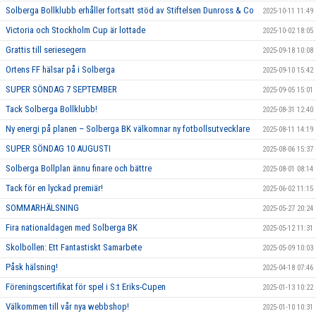
Solberga Bollklubb erhåller fortsatt stöd av Stiftelsen Dunross & Co
2025-10-11 11:49
Victoria och Stockholm Cup är lottade
2025-10-02 18:05
Grattis till seriesegern
2025-09-18 10:08
Ortens FF hälsar på i Solberga
2025-09-10 15:42
SUPER SÖNDAG 7 SEPTEMBER
2025-09-05 15:01
Tack Solberga Bollklubb!
2025-08-31 12:40
Ny energi på planen – Solberga BK välkomnar ny fotbollsutvecklare
2025-08-11 14:19
SUPER SÖNDAG 10 AUGUSTI
2025-08-06 15:37
Solberga Bollplan ännu finare och bättre
2025-08-01 08:14
Tack för en lyckad premiär!
2025-06-02 11:15
SOMMARHÄLSNING
2025-05-27 20:24
Fira nationaldagen med Solberga BK
2025-05-12 11:31
Skolbollen: Ett Fantastiskt Samarbete
2025-05-09 10:03
Påsk hälsning!
2025-04-18 07:46
Föreningscertifikat för spel i S:t Eriks-Cupen
2025-01-13 10:22
Välkommen till vår nya webbshop!
2025-01-10 10:31