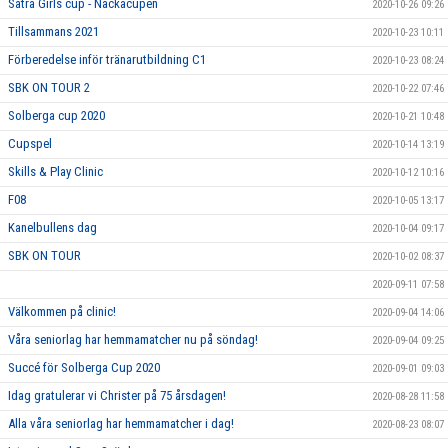
Sätra Girls cup - Nackacupen
2020-10-26 09:26
Tillsammans 2021
2020-10-23 10:11
Förberedelse inför tränarutbildning C1
2020-10-23 08:24
SBK ON TOUR 2
2020-10-22 07:46
Solberga cup 2020
2020-10-21 10:48
Cupspel
2020-10-14 13:19
Skills & Play Clinic
2020-10-12 10:16
F08
2020-10-05 13:17
Kanelbullens dag
2020-10-04 09:17
SBK ON TOUR
2020-10-02 08:37
2020-09-11 07:58
Välkommen på clinic!
2020-09-04 14:06
Våra seniorlag har hemmamatcher nu på söndag!
2020-09-04 09:25
Succé för Solberga Cup 2020
2020-09-01 09:03
Idag gratulerar vi Christer på 75 årsdagen!
2020-08-28 11:58
Alla våra seniorlag har hemmamatcher i dag!
2020-08-23 08:07