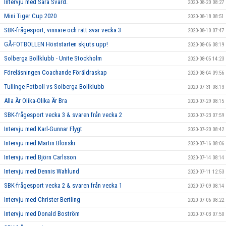
Intervju med Sara Svärd.
2020-08-20 08:27
Mini Tiger Cup 2020
2020-08-18 08:51
SBK-frågesport, vinnare och rätt svar vecka 3
2020-08-10 07:47
GÅ-FOTBOLLEN Höststarten skjuts upp!
2020-08-06 08:19
Solberga Bollklubb - Unite Stockholm
2020-08-05 14:23
Föreläsningen Coachande Föräldraskap
2020-08-04 09:56
Tullinge Fotboll vs Solberga Bollklubb
2020-07-31 08:13
Alla Är Olika-Olika Är Bra
2020-07-29 08:15
SBK-frågesport vecka 3 & svaren från vecka 2
2020-07-23 07:59
Intervju med Karl-Gunnar Flygt
2020-07-20 08:42
Intervju med Martin Blonski
2020-07-16 08:06
Intervju med Björn Carlsson
2020-07-14 08:14
Intervju med Dennis Wahlund
2020-07-11 12:53
SBK-frågesport vecka 2 & svaren från vecka 1
2020-07-09 08:14
Intervju med Christer Bertling
2020-07-06 08:22
Intervju med Donald Boström
2020-07-03 07:50