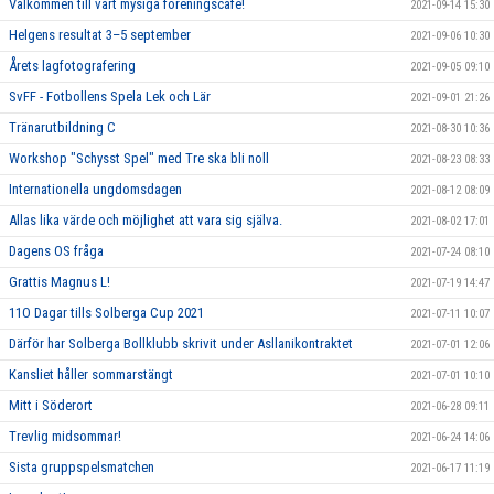
Välkommen till vårt mysiga föreningscafé!
2021-09-14 15:30
Helgens resultat 3–5 september
2021-09-06 10:30
Årets lagfotografering
2021-09-05 09:10
SvFF - Fotbollens Spela Lek och Lär
2021-09-01 21:26
Tränarutbildning C
2021-08-30 10:36
Workshop "Schysst Spel" med Tre ska bli noll
2021-08-23 08:33
Internationella ungdomsdagen
2021-08-12 08:09
Allas lika värde och möjlighet att vara sig själva.
2021-08-02 17:01
Dagens OS fråga
2021-07-24 08:10
Grattis Magnus L!
2021-07-19 14:47
11O Dagar tills Solberga Cup 2021
2021-07-11 10:07
Därför har Solberga Bollklubb skrivit under Asllanikontraktet
2021-07-01 12:06
Kansliet håller sommarstängt
2021-07-01 10:10
Mitt i Söderort
2021-06-28 09:11
Trevlig midsommar!
2021-06-24 14:06
Sista gruppspelsmatchen
2021-06-17 11:19