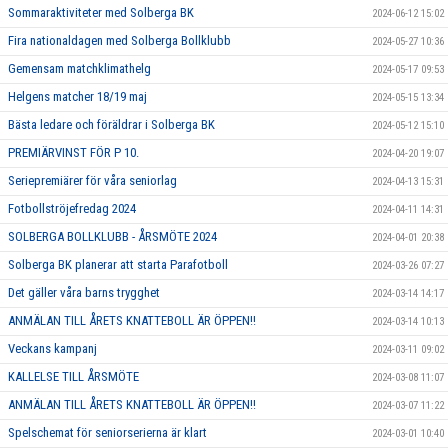
Sommaraktiviteter med Solberga BK
2024-06-12 15:02
Fira nationaldagen med Solberga Bollklubb
2024-05-27 10:36
Gemensam matchklimathelg
2024-05-17 09:53
Helgens matcher 18/19 maj
2024-05-15 13:34
Bästa ledare och föräldrar i Solberga BK
2024-05-12 15:10
PREMIÄRVINST FÖR P 10.
2024-04-20 19:07
Seriepremiärer för våra seniorlag
2024-04-13 15:31
Fotbollströjefredag 2024
2024-04-11 14:31
SOLBERGA BOLLKLUBB - ÅRSMÖTE 2024
2024-04-01 20:38
Solberga BK planerar att starta Parafotboll
2024-03-26 07:27
Det gäller våra barns trygghet
2024-03-14 14:17
ANMÄLAN TILL ÅRETS KNATTEBOLL ÄR ÖPPEN!!
2024-03-14 10:13
Veckans kampanj
2024-03-11 09:02
KALLELSE TILL ÅRSMÖTE
2024-03-08 11:07
ANMÄLAN TILL ÅRETS KNATTEBOLL ÄR ÖPPEN!!
2024-03-07 11:22
Spelschemat för seniorserierna är klart
2024-03-01 10:40