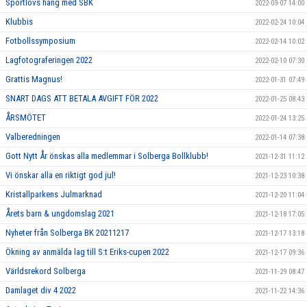
Sportlovs häng med SBK
2022-03-07 14:00
Klubbis
2022-02-24 10:04
Fotbollssymposium
2022-02-14 10:02
Lagfotograferingen 2022
2022-02-10 07:30
Grattis Magnus!
2022-01-31 07:49
SNART DAGS ATT BETALA AVGIFT FÖR 2022
2022-01-25 08:43
ÅRSMÖTET
2022-01-24 13:25
Valberedningen
2022-01-14 07:38
Gott Nytt År önskas alla medlemmar i Solberga Bollklubb!
2021-12-31 11:12
Vi önskar alla en riktigt god jul!
2021-12-23 10:38
Kristallparkens Julmarknad
2021-12-20 11:04
Årets barn & ungdomslag 2021
2021-12-18 17:05
Nyheter från Solberga BK 20211217
2021-12-17 13:18
Ökning av anmälda lag till S:t Eriks-cupen 2022
2021-12-17 09:36
Världsrekord Solberga
2021-11-29 08:47
Damlaget div 4 2022
2021-11-22 14:36