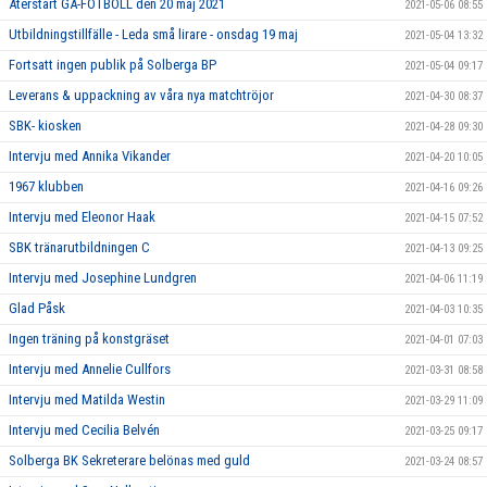
Återstart GÅ-FOTBOLL den 20 maj 2021
2021-05-06 08:55
Utbildningstillfälle - Leda små lirare - onsdag 19 maj
2021-05-04 13:32
Fortsatt ingen publik på Solberga BP
2021-05-04 09:17
Leverans & uppackning av våra nya matchtröjor
2021-04-30 08:37
SBK- kiosken
2021-04-28 09:30
Intervju med Annika Vikander
2021-04-20 10:05
1967 klubben
2021-04-16 09:26
Intervju med Eleonor Haak
2021-04-15 07:52
SBK tränarutbildningen C
2021-04-13 09:25
Intervju med Josephine Lundgren
2021-04-06 11:19
Glad Påsk
2021-04-03 10:35
Ingen träning på konstgräset
2021-04-01 07:03
Intervju med Annelie Cullfors
2021-03-31 08:58
Intervju med Matilda Westin
2021-03-29 11:09
Intervju med Cecilia Belvén
2021-03-25 09:17
Solberga BK Sekreterare belönas med guld
2021-03-24 08:57