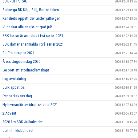
SBK - UPPDRAG
2020-12-30 13:26
Solberga BK Köp, Sälj, Bortskänkes
2020-12-29 13:30
Kansliets öppettider under julhelgen
2020-12-27 15:26
Vi önskar alla en riktigt god jul!
2020-12-24 00:01
SBK herrar är anmälda i två serier 2021
2020-12-22 14:20
SBK damer är anmälda i två serier 2021
2020-12-22 11:45
S:t Eriks-cupen 2021
2020-12-21 14:24
Årets Ungdomslag 2020
2020-12-18 07:34
Ge bort ett stödmedlemskap!
2020-12-17 08:48
Lag avslutning
2020-12-16 12:25
Julklappstips
2020-12-10 11:38
Pepparkakans dag
2020-12-09 08:07
Ny leverantör av idrottskläder 2021
2020-12-07 13:09
2:Advent
2020-12-06 12:07
2020 års SBK Julkalender
2020-11-30 15:20
Julfint i klubbhuset
2020-11-30 07:59