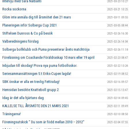
Intervju med Sara Nalbanti
2021-03-23 10:27
Rocka sockorna
2021-03-21 10:25
Glöm inte anmäla dig till årsmötet den 21 mars
2021-03-11 09:55
Planeringen inför Solberga Cup 2021
2021-03-05 08:44
Stiftelsen Dunross & Co på besök
2021-02-26 16:30
Valberedningens förslag
2021-02-26 14:04
Solberga bollklubb och Puma presenterar årets matchtröja
2021-02-26 11:18
Föreläsning om Coachande Föräldraskap 10 mars eller 19 april
2021-02-23 08:47
Inbjudan till skodag! Prova nya puma fotbollsskor.
2021-02-22 13:24
Seriesammansättningen S:t Eriks-Cupen lagda!
2021-02-19 08:52
SBK önskar er alla en trevlig Fettisdag!
2021-02-16 09:57
Hemsidan besökte Knatteboll grupp 2
2021-02-15 13:47
Idag är det alla hjärtans dag
2021-02-14 09:45
KALLELSE TILL ÅRSMÖTE DEN 21 MARS 2021
2021-02-11 09:49
Träningarna!
2021-02-10 08:50
Föreningsutskick ” Du som är född mellan 2010 – 2012”
2021-02-04 07:55