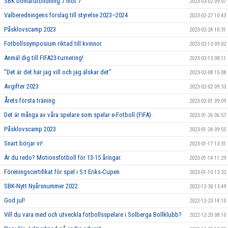
SBK Domarutbildning 7 mot 7
2023-03-02 09:07
Valberedningens förslag till styrelse 2023–2024
2023-02-27 10:43
Påsklovscamp 2023
2023-02-24 10:31
Fotbollssymposium riktad till kvinnor
2023-02-13 09:02
Anmäl dig till FIFA23-turnering!
2023-02-13 08:11
"Det är det här jag vill och jag älskar det"
2023-02-08 15:08
Avgifter 2023
2023-02-02 09:33
Årets första träning
2023-02-01 09:09
Det är många av våra spelare som spelar e-Fotboll (FIFA).
2023-01-26 06:57
Påsklovscamp 2023
2023-01-24 09:55
Snart börjar vi!
2023-01-17 13:31
Är du redo? Motionsfotboll för 13-15 åringar.
2023-01-14 11:29
Föreningscertifikat för spel i S:t Eriks-Cupen
2023-01-10 13:32
SBK-Nytt Nyårsnummer 2022
2022-12-30 13:49
God jul!
2022-12-23 14:10
Vill du vara med och utveckla fotbollsspelare i Solberga Bollklubb?
2022-12-20 08:10