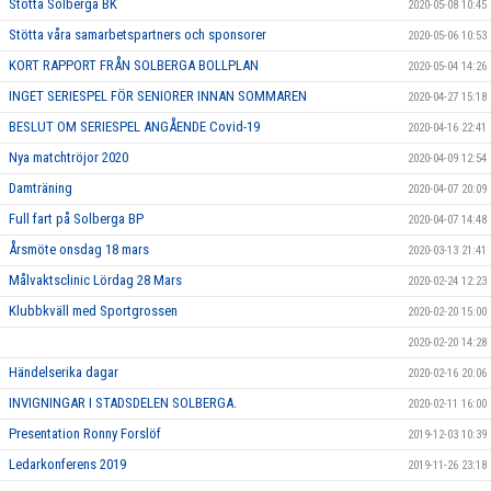
Stötta Solberga BK
2020-05-08 10:45
Stötta våra samarbetspartners och sponsorer
2020-05-06 10:53
KORT RAPPORT FRÅN SOLBERGA BOLLPLAN
2020-05-04 14:26
INGET SERIESPEL FÖR SENIORER INNAN SOMMAREN
2020-04-27 15:18
BESLUT OM SERIESPEL ANGÅENDE Covid-19
2020-04-16 22:41
Nya matchtröjor 2020
2020-04-09 12:54
Damträning
2020-04-07 20:09
Full fart på Solberga BP
2020-04-07 14:48
Årsmöte onsdag 18 mars
2020-03-13 21:41
Målvaktsclinic Lördag 28 Mars
2020-02-24 12:23
Klubbkväll med Sportgrossen
2020-02-20 15:00
2020-02-20 14:28
Händelserika dagar
2020-02-16 20:06
INVIGNINGAR I STADSDELEN SOLBERGA.
2020-02-11 16:00
Presentation Ronny Forslöf
2019-12-03 10:39
Ledarkonferens 2019
2019-11-26 23:18