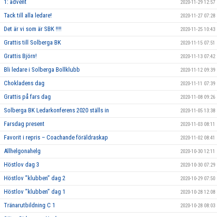
1: advent
2020-11-29 12:57
Tack till alla ledare!
2020-11-27 07:28
Det är vi som är SBK !!!!
2020-11-25 10:43
Grattis till Solberga BK
2020-11-15 07:51
Grattis Björn!
2020-11-13 07:42
Bli ledare i Solberga Bollklubb
2020-11-12 09:39
Chokladens dag
2020-11-11 07:39
Grattis på fars dag
2020-11-08 09:26
Solberga BK Ledarkonferens 2020 ställs in
2020-11-05 13:38
Farsdag present
2020-11-03 08:11
Favorit i repris – Coachande föräldraskap
2020-11-02 08:41
Allhelgonahelg
2020-10-30 12:11
Höstlov dag 3
2020-10-30 07:29
Höstlov ”klubben” dag 2
2020-10-29 07:50
Höstlov ”klubben” dag 1
2020-10-28 12:08
Tränarutbildning C 1
2020-10-28 08:03