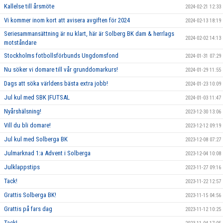
Kallelse till årsmöte
2024-02-21 12:33
Vi kommer inom kort att avisera avgiften för 2024
2024-02-13 18:19
Seriesammansättning är nu klart, här är Solberg BK dam & herrlags
2024-02-02 14:13
motståndare
Stockholms fotbollsförbunds Ungdomsfond
2024-01-31 07:29
Nu söker vi domare till vår grunddomarkurs!
2024-01-29 11:55
Dags att söka världens bästa extra jobb!
2024-01-23 10:09
Jul kul med SBK |FUTSAL
2024-01-03 11:47
Nyårshälsning!
2023-12-30 13:06
Vill du bli domare!
2023-12-12 09:19
Jul kul med Solberga BK
2023-12-08 07:27
Julmarknad 1:a Advent i Solberga
2023-12-04 10:08
Julklappstips
2023-11-27 09:16
Tack!
2023-11-22 12:57
Grattis Solberga BK!
2023-11-15 04:56
Grattis på fars dag
2023-11-12 10:25
Tack!