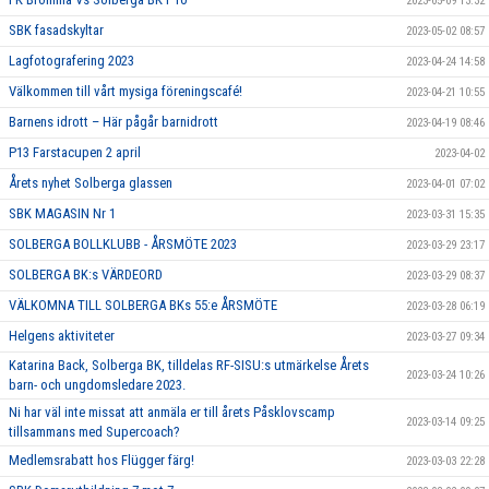
2023-05-09 13:32
SBK fasadskyltar
2023-05-02 08:57
Lagfotografering 2023
2023-04-24 14:58
Välkommen till vårt mysiga föreningscafé!
2023-04-21 10:55
Barnens idrott – Här pågår barnidrott
2023-04-19 08:46
P13 Farstacupen 2 april
2023-04-02
Årets nyhet Solberga glassen
2023-04-01 07:02
SBK MAGASIN Nr 1
2023-03-31 15:35
SOLBERGA BOLLKLUBB - ÅRSMÖTE 2023
2023-03-29 23:17
SOLBERGA BK:s VÄRDEORD
2023-03-29 08:37
VÄLKOMNA TILL SOLBERGA BKs 55:e ÅRSMÖTE
2023-03-28 06:19
Helgens aktiviteter
2023-03-27 09:34
Katarina Back, Solberga BK, tilldelas RF-SISU:s utmärkelse Årets
2023-03-24 10:26
barn- och ungdomsledare 2023.
Ni har väl inte missat att anmäla er till årets Påsklovscamp
2023-03-14 09:25
tillsammans med Supercoach?
Medlemsrabatt hos Flügger färg!
2023-03-03 22:28