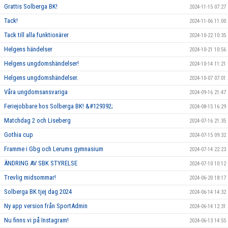
Grattis Solberga BK!
2024-11-15 07:27
Tack!
2024-11-06 11:00
Tack till alla funktionärer
2024-10-22 10:35
Helgens händelser
2024-10-21 10:56
Helgens ungdomshändelser!
2024-10-14 11:21
Helgens ungdomshändelser.
2024-10-07 07:01
Våra ungdomsansvariga
2024-09-16 21:47
Feriejobbare hos Solberga BK! &#129392;
2024-08-15 16:29
Matchdag 2 och Liseberg
2024-07-16 21:35
Gothia cup
2024-07-15 09:32
Framme i Gbg och Lerums gymnasium
2024-07-14 22:23
ÄNDRING AV SBK STYRELSE
2024-07-10 10:12
Trevlig midsommar!
2024-06-20 18:17
Solberga BK tjej dag 2024
2024-06-14 14:32
Ny app version från SportAdmin
2024-06-14 12:31
Nu finns vi på Instagram!
2024-06-13 14:55