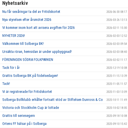
Nyhetsarkiv
Nu får sexåringar ta del av Fritidskortet
2026-06-30 08:17
Nya styrelsen efter årsmötet 2026
2026-03-26 13:13
Vi kommer inom kort att avisera avgiften för 2026
2026-02-11 15:00
NYHETER 2026!
2026-02-03 12:52
Välkommen till Solberga BK!
2026-02-03 09:54
Ursäkta röran, hemsidan är under uppbyggnad!
2026-02-03 08:40
FÖRENINGEN SÖDRA FOLKPARKEN
2026-02-02 11:17
Tack för i år
2025-12-19 10:08
Grattis Solberga BK på födelsedagen!
2025-11-15 13:39
Tack!
2025-11-05 11:57
Vi är registrerade för Fritidskortet
2025-11-03 13:09
Solberga Bollklubb erhåller fortsatt stöd av Stiftelsen Dunross & Co
2025-10-11 11:49
Victoria och Stockholm Cup är lottade
2025-10-02 18:05
Grattis till seriesegern
2025-09-18 10:08
Ortens FF hälsar på i Solberga
2025-09-10 15:42