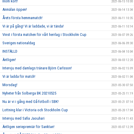
Inom kort!
2021-06-15 10:00
Anmälan öppen!
2021-06-14 13:34
Årets första hemmamatch!
2021-06-11 10:35
Vi är på gång! Vi är laddade, vi är tända!
2021-06-11 10:14
Vinst i första matchen för vårt herrlag i Stockholm Cup
2021-06-07 09:26
Sveriges nationaldag
2021-06-06 09:30
INSTÄLLD
2021-06-04 10:04
Äntligen!
2021-06-03 12:20
Intervju med damlags tränare Björn Carlsson!
2021-06-02 15:09
Vi är ladda för match!
2021-06-02 11:04
Morsdag!
2021-05-30 07:50
Nyheter från Solberga BK 20210525
2021-05-25 11:19
Nu är vi i gång med Gå-fotboll i SBK!
2021-05-21 07:14
Lottning klar i Victoria och Stockholm Cup
2021-05-20 17:04
Intervju med Safia Jaouhari
2021-05-14 11:43
Äntligen seriepremiär för Sanktan!
2021-05-07 12:39