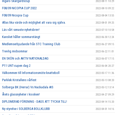
Ingarö Skärgårdscup
2022-08-11 10:29
F08/09 NICOPIA CUP 2022
2022-08-10 09:22
F08/09 Nicopia Cup
2022-08-04 13:55
Allas lika värde och möjlighet att vara sig själva.
2022-08-01 09:25
Läs vårt senaste nyhetsbrev!
2022-07-10 10:58
Kansliet håller sommarstängt
2022-06-30 12:24
Medlemserbjudande från STC Training Club
2022-06-27 09:15
Trevlig midsommar
2022-06-22 11:01
EN SKÖN och AKTIV NATIONALDAG
2022-06-07 17:15
P11 UNT-cupen dag 2
2022-06-04 20:27
Välkommen till Informationsmöte knatteboll
2022-05-17 11:36
Parklek Kristallens vårfest
2022-05-13 08:20
Solberga BK (Herrar) Vs Nackadala AIS
2022-05-12 13:14
Årets glassnyheter i kiosken!
2022-04-27 09:29
DIPLOMERAD FÖRENING - DAGS ATT TYCKA TILL!
2022-04-14 15:20
Ny styrelse i SOLBERGA BOLLKLUBB
2022-04-01 14:16