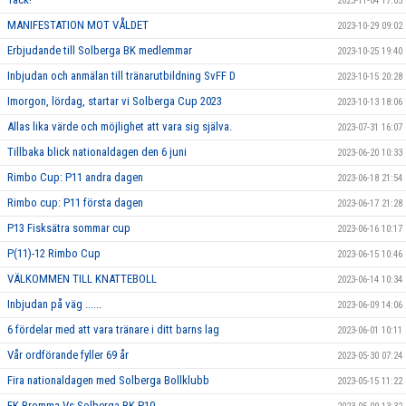
2023-11-04 17:05
MANIFESTATION MOT VÅLDET
2023-10-29 09:02
Erbjudande till Solberga BK medlemmar
2023-10-25 19:40
Inbjudan och anmälan till tränarutbildning SvFF D
2023-10-15 20:28
Imorgon, lördag, startar vi Solberga Cup 2023
2023-10-13 18:06
Allas lika värde och möjlighet att vara sig själva.
2023-07-31 16:07
Tillbaka blick nationaldagen den 6 juni
2023-06-20 10:33
Rimbo Cup: P11 andra dagen
2023-06-18 21:54
Rimbo cup: P11 första dagen
2023-06-17 21:28
P13 Fisksätra sommar cup
2023-06-16 10:17
P(11)-12 Rimbo Cup
2023-06-15 10:46
VÄLKOMMEN TILL KNATTEBOLL
2023-06-14 10:34
Inbjudan på väg ......
2023-06-09 14:06
6 fördelar med att vara tränare i ditt barns lag
2023-06-01 10:11
Vår ordförande fyller 69 år
2023-05-30 07:24
Fira nationaldagen med Solberga Bollklubb
2023-05-15 11:22
FK Bromma Vs Solberga BK P10