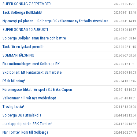
SUPER SÖNDAG 7 SEPTEMBER
2025-09-05 15:01
Tack Solberga Bollklubb!
2025-08-31 12:40
Ny energi på planen – Solberga BK välkomnar ny fotbollsutvecklare
2025-08-11 14:19
SUPER SÖNDAG 10 AUGUSTI
2025-08-06 15:37
Solberga Bollplan ännu finare och bättre
2025-08-01 08:14
Tack för en lyckad premiär!
2025-06-02 11:15
SOMMARHÄLSNING
2025-05-27 20:24
Fira nationaldagen med Solberga BK
2025-05-12 11:31
Skolbollen: Ett Fantastiskt Samarbete
2025-05-09 10:03
Påsk hälsning!
2025-04-18 07:46
Föreningscertifikat för spel i S:t Eriks-Cupen
2025-01-13 10:22
Välkommen till vår nya webbshop!
2025-01-10 10:31
Trevlig Lucia!
2024-12-13 08:06
Solberga BK Futsalskola
2024-12-12 12:34
Julklappstips från SBK Tomten!
2024-12-06 14:52
När Tomten kom till Solberga
2024-12-02 07:49