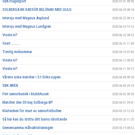
SBK-frågesport
2020-07-01 08:05
SOLBERGA BK KASSÖR BELÖNAS MED GULD
2020-06-29 08:18
Intervju med Magnus Asplund
2020-06-25 08:13
Intervju med Magnus Lundgren
2020-06-23 10:16
Visste ni?
2020-06-22 08:53
Snart ………..
2020-06-21 11:00
Trevlig midsommar
2020-06-18 07:44
Visste ni?
2020-06-12 08:02
Visste ni?
2020-06-11 09:15
Vårens sista matcher i S:t Eriks-cupen.
2020-06-08 08:30
SBK:AREN
2020-06-04 09:23
Fint seniorbesök i klubbhuset
2020-06-02 08:50
Matcher den 30 maj Solberga BP
2020-06-01 09:01
Klartecken för start av seniorfotbollen
2020-05-29 15:53
Så här kan du stötta ditt barns idrottande
2020-05-26 11:25
Gemensamma målvaktsträningen
2020-05-19 08:52