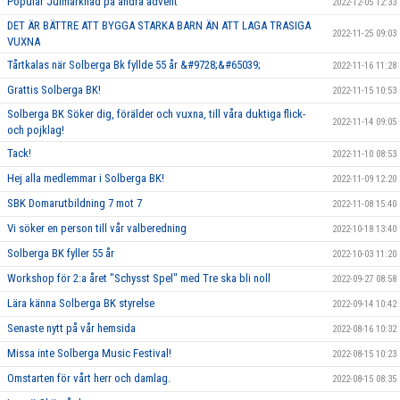
Populär Julmarknad på andra advent
2022-12-05 12:33
DET ÄR BÄTTRE ATT BYGGA STARKA BARN ÄN ATT LAGA TRASIGA
2022-11-25 09:03
VUXNA
Tårtkalas när Solberga Bk fyllde 55 år &#9728;&#65039;
2022-11-16 11:28
Grattis Solberga BK!
2022-11-15 10:53
Solberga BK Söker dig, förälder och vuxna, till våra duktiga flick-
2022-11-14 09:05
och pojklag!
Tack!
2022-11-10 08:53
Hej alla medlemmar i Solberga BK!
2022-11-09 12:20
SBK Domarutbildning 7 mot 7
2022-11-08 15:40
Vi söker en person till vår valberedning
2022-10-18 13:40
Solberga BK fyller 55 år
2022-10-03 11:20
Workshop för 2:a året "Schysst Spel" med Tre ska bli noll
2022-09-27 08:58
Lära känna Solberga BK styrelse
2022-09-14 10:42
Senaste nytt på vår hemsida
2022-08-16 10:32
Missa inte Solberga Music Festival!
2022-08-15 10:23
Omstarten för vårt herr och damlag.
2022-08-15 08:35