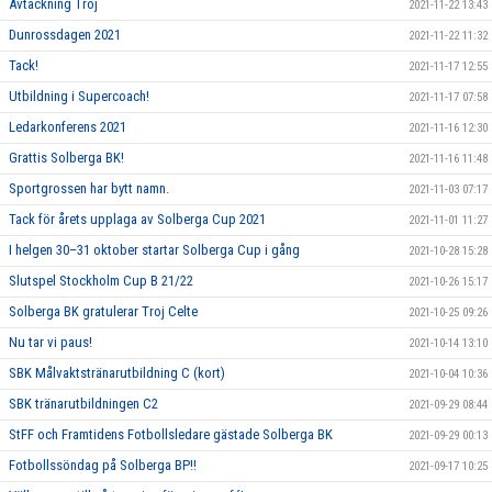
Avtackning Troj
2021-11-22 13:43
Dunrossdagen 2021
2021-11-22 11:32
Tack!
2021-11-17 12:55
Utbildning i Supercoach!
2021-11-17 07:58
Ledarkonferens 2021
2021-11-16 12:30
Grattis Solberga BK!
2021-11-16 11:48
Sportgrossen har bytt namn.
2021-11-03 07:17
Tack för årets upplaga av Solberga Cup 2021
2021-11-01 11:27
I helgen 30–31 oktober startar Solberga Cup i gång
2021-10-28 15:28
Slutspel Stockholm Cup B 21/22
2021-10-26 15:17
Solberga BK gratulerar Troj Celte
2021-10-25 09:26
Nu tar vi paus!
2021-10-14 13:10
SBK Målvaktstränarutbildning C (kort)
2021-10-04 10:36
SBK tränarutbildningen C2
2021-09-29 08:44
StFF och Framtidens Fotbollsledare gästade Solberga BK
2021-09-29 00:13
Fotbollssöndag på Solberga BP!!
2021-09-17 10:25