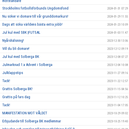
motståndare
Stockholms fotbollsförbunds Ungdomsfond
2024-01-31 07:29
Nu söker vi domare till vår grunddomarkurs!
2024-01-29 11:55
Dags att söka världens bästa extra jobb!
2024-01-23 10:09
Jul kul med SBK |FUTSAL
2024-01-03 11:47
Nyårshälsning!
2023-12-30 13:06
Vill du bli domare!
2023-12-12 09:19
Jul kul med Solberga BK
2023-12-08 07:27
Julmarknad 1:a Advent i Solberga
2023-12-04 10:08
Julklappstips
2023-11-27 09:16
Tack!
2023-11-22 12:57
Grattis Solberga BK!
2023-11-15 04:56
Grattis på fars dag
2023-11-12 10:25
Tack!
2023-11-04 17:05
MANIFESTATION MOT VÅLDET
2023-10-29 09:02
Erbjudande till Solberga BK medlemmar
2023-10-25 19:40