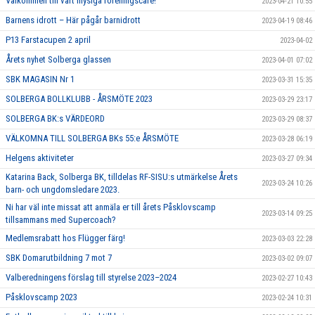
Välkommen till vårt mysiga föreningscafé!
2023-04-21 10:55
Barnens idrott – Här pågår barnidrott
2023-04-19 08:46
P13 Farstacupen 2 april
2023-04-02
Årets nyhet Solberga glassen
2023-04-01 07:02
SBK MAGASIN Nr 1
2023-03-31 15:35
SOLBERGA BOLLKLUBB - ÅRSMÖTE 2023
2023-03-29 23:17
SOLBERGA BK:s VÄRDEORD
2023-03-29 08:37
VÄLKOMNA TILL SOLBERGA BKs 55:e ÅRSMÖTE
2023-03-28 06:19
Helgens aktiviteter
2023-03-27 09:34
Katarina Back, Solberga BK, tilldelas RF-SISU:s utmärkelse Årets
2023-03-24 10:26
barn- och ungdomsledare 2023.
Ni har väl inte missat att anmäla er till årets Påsklovscamp
2023-03-14 09:25
tillsammans med Supercoach?
Medlemsrabatt hos Flügger färg!
2023-03-03 22:28
SBK Domarutbildning 7 mot 7
2023-03-02 09:07
Valberedningens förslag till styrelse 2023–2024
2023-02-27 10:43
Påsklovscamp 2023
2023-02-24 10:31