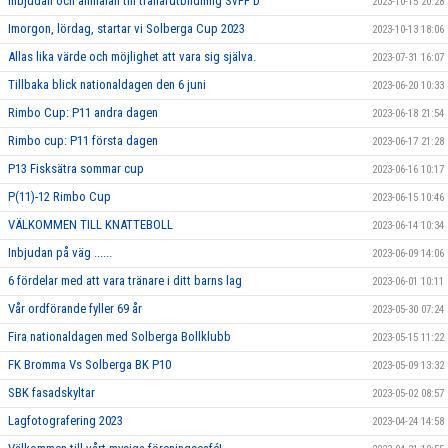
Inbjudan och anmälan till tränarutbildning SvFF D
2023-10-15 20:28
Imorgon, lördag, startar vi Solberga Cup 2023
2023-10-13 18:06
Allas lika värde och möjlighet att vara sig själva.
2023-07-31 16:07
Tillbaka blick nationaldagen den 6 juni
2023-06-20 10:33
Rimbo Cup: P11 andra dagen
2023-06-18 21:54
Rimbo cup: P11 första dagen
2023-06-17 21:28
P13 Fisksätra sommar cup
2023-06-16 10:17
P(11)-12 Rimbo Cup
2023-06-15 10:46
VÄLKOMMEN TILL KNATTEBOLL
2023-06-14 10:34
Inbjudan på väg ......
2023-06-09 14:06
6 fördelar med att vara tränare i ditt barns lag
2023-06-01 10:11
Vår ordförande fyller 69 år
2023-05-30 07:24
Fira nationaldagen med Solberga Bollklubb
2023-05-15 11:22
FK Bromma Vs Solberga BK P10
2023-05-09 13:32
SBK fasadskyltar
2023-05-02 08:57
Lagfotografering 2023
2023-04-24 14:58