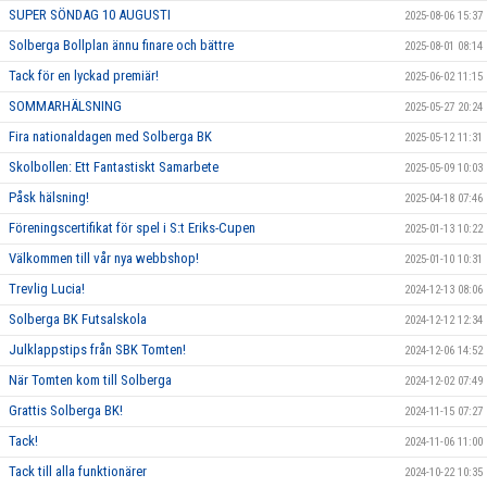
SUPER SÖNDAG 10 AUGUSTI
2025-08-06 15:37
Solberga Bollplan ännu finare och bättre
2025-08-01 08:14
Tack för en lyckad premiär!
2025-06-02 11:15
SOMMARHÄLSNING
2025-05-27 20:24
Fira nationaldagen med Solberga BK
2025-05-12 11:31
Skolbollen: Ett Fantastiskt Samarbete
2025-05-09 10:03
Påsk hälsning!
2025-04-18 07:46
Föreningscertifikat för spel i S:t Eriks-Cupen
2025-01-13 10:22
Välkommen till vår nya webbshop!
2025-01-10 10:31
Trevlig Lucia!
2024-12-13 08:06
Solberga BK Futsalskola
2024-12-12 12:34
Julklappstips från SBK Tomten!
2024-12-06 14:52
När Tomten kom till Solberga
2024-12-02 07:49
Grattis Solberga BK!
2024-11-15 07:27
Tack!
2024-11-06 11:00
Tack till alla funktionärer
2024-10-22 10:35