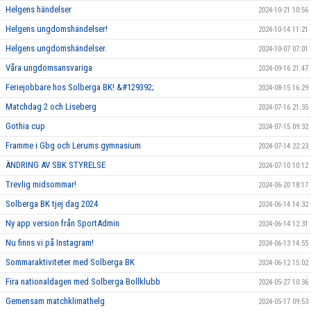
Helgens händelser
2024-10-21 10:56
Helgens ungdomshändelser!
2024-10-14 11:21
Helgens ungdomshändelser.
2024-10-07 07:01
Våra ungdomsansvariga
2024-09-16 21:47
Feriejobbare hos Solberga BK! &#129392;
2024-08-15 16:29
Matchdag 2 och Liseberg
2024-07-16 21:35
Gothia cup
2024-07-15 09:32
Framme i Gbg och Lerums gymnasium
2024-07-14 22:23
ÄNDRING AV SBK STYRELSE
2024-07-10 10:12
Trevlig midsommar!
2024-06-20 18:17
Solberga BK tjej dag 2024
2024-06-14 14:32
Ny app version från SportAdmin
2024-06-14 12:31
Nu finns vi på Instagram!
2024-06-13 14:55
Sommaraktiviteter med Solberga BK
2024-06-12 15:02
Fira nationaldagen med Solberga Bollklubb
2024-05-27 10:36
Gemensam matchklimathelg
2024-05-17 09:53