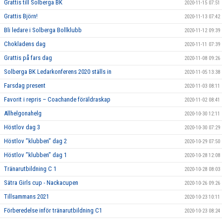
Grattis till Solberga BK
2020-11-15 07:51
Grattis Björn!
2020-11-13 07:42
Bli ledare i Solberga Bollklubb
2020-11-12 09:39
Chokladens dag
2020-11-11 07:39
Grattis på fars dag
2020-11-08 09:26
Solberga BK Ledarkonferens 2020 ställs in
2020-11-05 13:38
Farsdag present
2020-11-03 08:11
Favorit i repris – Coachande föräldraskap
2020-11-02 08:41
Allhelgonahelg
2020-10-30 12:11
Höstlov dag 3
2020-10-30 07:29
Höstlov ”klubben” dag 2
2020-10-29 07:50
Höstlov ”klubben” dag 1
2020-10-28 12:08
Tränarutbildning C 1
2020-10-28 08:03
Sätra Girls cup - Nackacupen
2020-10-26 09:26
Tillsammans 2021
2020-10-23 10:11
Förberedelse inför tränarutbildning C1
2020-10-23 08:24