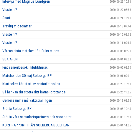
Intervju med Magnus Lundgren
2020-06-23 10:16
Visste ni?
2020-06-22 08:53
Snart ………..
2020-06-21 11:00
Trevlig midsommar
2020-06-18 07:44
Visste ni?
2020-06-12 08:02
Visste ni?
2020-06-11 09:15
Vårens sista matcher i S:t Eriks-cupen.
2020-06-08 08:30
SBK:AREN
2020-06-04 09:23
Fint seniorbesök i klubbhuset
2020-06-02 08:50
Matcher den 30 maj Solberga BP
2020-06-01 09:01
Klartecken för start av seniorfotbollen
2020-05-29 15:53
Så här kan du stötta ditt barns idrottande
2020-05-26 11:25
Gemensamma målvaktsträningen
2020-05-19 08:52
Stötta Solberga BK
2020-05-08 10:45
Stötta våra samarbetspartners och sponsorer
2020-05-06 10:53
KORT RAPPORT FRÅN SOLBERGA BOLLPLAN
2020-05-04 14:26