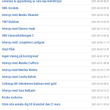
Leverans & uppackning av våra nya matchtröjor
2021-04-30 08:37
SBK- kiosken
2021-04-28 09:30
Intervju med Annika Vikander
2021-04-20 10:05
1967 klubben
2021-04-16 09:26
Intervju med Eleonor Haak
2021-04-15 07:52
SBK tränarutbildningen C
2021-04-13 09:25
Intervju med Josephine Lundgren
2021-04-06 11:19
Glad Påsk
2021-04-03 10:35
Ingen träning på konstgräset
2021-04-01 07:03
Intervju med Annelie Cullfors
2021-03-31 08:58
Intervju med Matilda Westin
2021-03-29 11:09
Intervju med Cecilia Belvén
2021-03-25 09:17
Solberga BK Sekreterare belönas med guld
2021-03-24 08:57
Intervju med Sara Nalbanti
2021-03-23 10:27
Rocka sockorna
2021-03-21 10:25
Glöm inte anmäla dig till årsmötet den 21 mars
2021-03-11 09:55