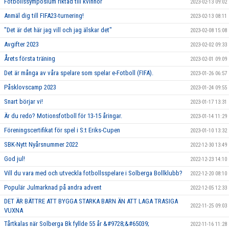
Fotbollssymposium riktad till kvinnor
2023-02-13 09:02
Anmäl dig till FIFA23-turnering!
2023-02-13 08:11
"Det är det här jag vill och jag älskar det"
2023-02-08 15:08
Avgifter 2023
2023-02-02 09:33
Årets första träning
2023-02-01 09:09
Det är många av våra spelare som spelar e-Fotboll (FIFA).
2023-01-26 06:57
Påsklovscamp 2023
2023-01-24 09:55
Snart börjar vi!
2023-01-17 13:31
Är du redo? Motionsfotboll för 13-15 åringar.
2023-01-14 11:29
Föreningscertifikat för spel i S:t Eriks-Cupen
2023-01-10 13:32
SBK-Nytt Nyårsnummer 2022
2022-12-30 13:49
God jul!
2022-12-23 14:10
Vill du vara med och utveckla fotbollsspelare i Solberga Bollklubb?
2022-12-20 08:10
Populär Julmarknad på andra advent
2022-12-05 12:33
DET ÄR BÄTTRE ATT BYGGA STARKA BARN ÄN ATT LAGA TRASIGA
2022-11-25 09:03
VUXNA
Tårtkalas när Solberga Bk fyllde 55 år &#9728;&#65039;
2022-11-16 11:28