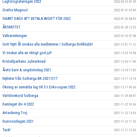
Lagfotograferingen 2022
2022-02-10 07:30
Grattis Magnus!
2022-01-31 07:49
SNART DAGS ATT BETALA AVGIFT FÖR 2022
2022-01-25 08:43
ÅRSMÖTET
2022-01-24 13:25
Valberedningen
2022-01-14 07:38
Gott Nytt År önskas alla medlemmar i Solberga Bollklubb!
2021-12-31 11:12
Vi önskar alla en riktigt god jul!
2021-12-23 10:38
Kristallparkens Julmarknad
2021-12-20 11:04
Årets barn & ungdomslag 2021
2021-12-18 17:05
Nyheter från Solberga BK 20211217
2021-12-17 13:18
Ökning av anmälda lag till S:t Eriks-cupen 2022
2021-12-17 09:36
Världsrekord Solberga
2021-11-29 08:47
Damlaget div 4 2022
2021-11-22 14:36
Avtackning Troj
2021-11-22 13:43
Dunrossdagen 2021
2021-11-22 11:32
Tack!
2021-11-17 12:55