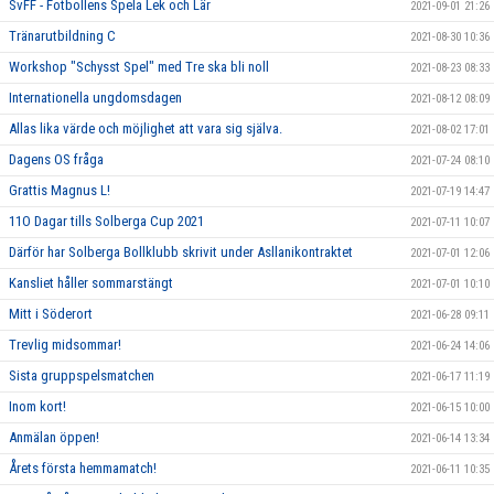
SvFF - Fotbollens Spela Lek och Lär
2021-09-01 21:26
Tränarutbildning C
2021-08-30 10:36
Workshop "Schysst Spel" med Tre ska bli noll
2021-08-23 08:33
Internationella ungdomsdagen
2021-08-12 08:09
Allas lika värde och möjlighet att vara sig själva.
2021-08-02 17:01
Dagens OS fråga
2021-07-24 08:10
Grattis Magnus L!
2021-07-19 14:47
11O Dagar tills Solberga Cup 2021
2021-07-11 10:07
Därför har Solberga Bollklubb skrivit under Asllanikontraktet
2021-07-01 12:06
Kansliet håller sommarstängt
2021-07-01 10:10
Mitt i Söderort
2021-06-28 09:11
Trevlig midsommar!
2021-06-24 14:06
Sista gruppspelsmatchen
2021-06-17 11:19
Inom kort!
2021-06-15 10:00
Anmälan öppen!
2021-06-14 13:34
Årets första hemmamatch!
2021-06-11 10:35