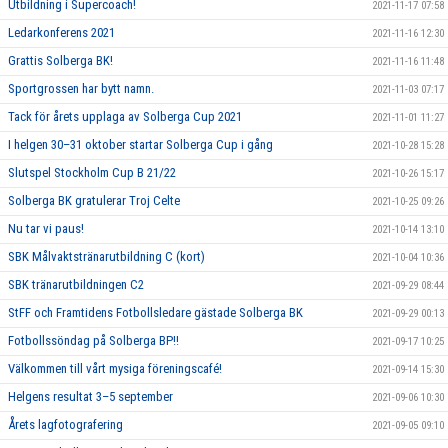
Utbildning i Supercoach!
2021-11-17 07:58
Ledarkonferens 2021
2021-11-16 12:30
Grattis Solberga BK!
2021-11-16 11:48
Sportgrossen har bytt namn.
2021-11-03 07:17
Tack för årets upplaga av Solberga Cup 2021
2021-11-01 11:27
I helgen 30–31 oktober startar Solberga Cup i gång
2021-10-28 15:28
Slutspel Stockholm Cup B 21/22
2021-10-26 15:17
Solberga BK gratulerar Troj Celte
2021-10-25 09:26
Nu tar vi paus!
2021-10-14 13:10
SBK Målvaktstränarutbildning C (kort)
2021-10-04 10:36
SBK tränarutbildningen C2
2021-09-29 08:44
StFF och Framtidens Fotbollsledare gästade Solberga BK
2021-09-29 00:13
Fotbollssöndag på Solberga BP!!
2021-09-17 10:25
Välkommen till vårt mysiga föreningscafé!
2021-09-14 15:30
Helgens resultat 3–5 september
2021-09-06 10:30
Årets lagfotografering
2021-09-05 09:10