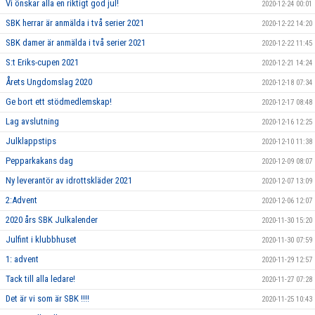
Vi önskar alla en riktigt god jul!
2020-12-24 00:01
SBK herrar är anmälda i två serier 2021
2020-12-22 14:20
SBK damer är anmälda i två serier 2021
2020-12-22 11:45
S:t Eriks-cupen 2021
2020-12-21 14:24
Årets Ungdomslag 2020
2020-12-18 07:34
Ge bort ett stödmedlemskap!
2020-12-17 08:48
Lag avslutning
2020-12-16 12:25
Julklappstips
2020-12-10 11:38
Pepparkakans dag
2020-12-09 08:07
Ny leverantör av idrottskläder 2021
2020-12-07 13:09
2:Advent
2020-12-06 12:07
2020 års SBK Julkalender
2020-11-30 15:20
Julfint i klubbhuset
2020-11-30 07:59
1: advent
2020-11-29 12:57
Tack till alla ledare!
2020-11-27 07:28
Det är vi som är SBK !!!!
2020-11-25 10:43