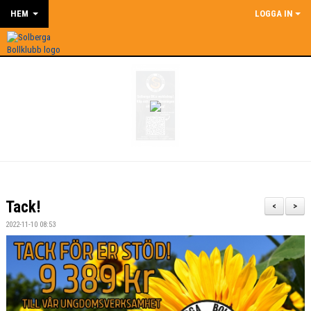
HEM
LOGGA IN
Tack!
<
>
2022-11-10 08:53