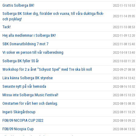
Grattis Solberga BK!
2022-11-15 10:53
Solberga BK Söker dig, förälder och vuxna, till våra duktiga flick-
2022-11-14 09:05
och pojklag!
Tack!
2022-11-10 08:53
Hej alla medlemmar i Solberga BK!
2022-11-09 12:20
SBK Domarutbildning 7 mot 7
2022-11-08 15:40
Vi söker en person till vår valberedning
2022-10-18 13:40
Solberga BK fyller 55 år
2022-10-03 11:20
Workshop för 2:a året "Schysst Spel" med Tre ska bli noll
2022-09-27 08:58
Lära känna Solberga BK styrelse
2022-09-14 10:42
Senaste nytt på vår hemsida
2022-08-16 10:32
Missa inte Solberga Music Festival!
2022-08-15 10:23
Omstarten för vårt herr och damlag.
2022-08-15 08:35
Ingarö Skärgårdscup
2022-08-11 10:29
F08/09 NICOPIA CUP 2022
2022-08-10 09:22
F08/09 Nicopia Cup
2022-08-04 13:55