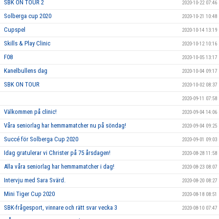
SBK ON TOUR 2
2020-10-22 07:46
Solberga cup 2020
2020-10-21 10:48
Cupspel
2020-10-14 13:19
Skills & Play Clinic
2020-10-12 10:16
F08
2020-10-05 13:17
Kanelbullens dag
2020-10-04 09:17
SBK ON TOUR
2020-10-02 08:37
2020-09-11 07:58
Välkommen på clinic!
2020-09-04 14:06
Våra seniorlag har hemmamatcher nu på söndag!
2020-09-04 09:25
Succé för Solberga Cup 2020
2020-09-01 09:03
Idag gratulerar vi Christer på 75 årsdagen!
2020-08-28 11:58
Alla våra seniorlag har hemmamatcher i dag!
2020-08-23 08:07
Intervju med Sara Svärd.
2020-08-20 08:27
Mini Tiger Cup 2020
2020-08-18 08:51
SBK-frågesport, vinnare och rätt svar vecka 3
2020-08-10 07:47