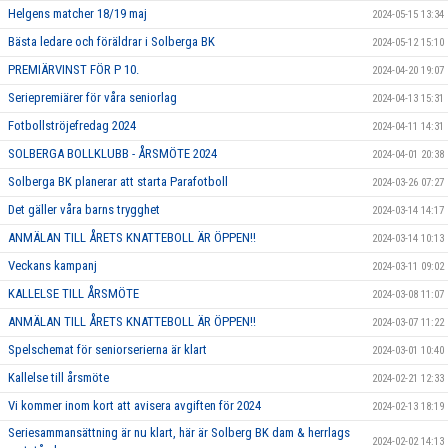
Helgens matcher 18/19 maj
2024-05-15 13:34
Bästa ledare och föräldrar i Solberga BK
2024-05-12 15:10
PREMIÄRVINST FÖR P 10.
2024-04-20 19:07
Seriepremiärer för våra seniorlag
2024-04-13 15:31
Fotbollströjefredag 2024
2024-04-11 14:31
SOLBERGA BOLLKLUBB - ÅRSMÖTE 2024
2024-04-01 20:38
Solberga BK planerar att starta Parafotboll
2024-03-26 07:27
Det gäller våra barns trygghet
2024-03-14 14:17
ANMÄLAN TILL ÅRETS KNATTEBOLL ÄR ÖPPEN!!
2024-03-14 10:13
Veckans kampanj
2024-03-11 09:02
KALLELSE TILL ÅRSMÖTE
2024-03-08 11:07
ANMÄLAN TILL ÅRETS KNATTEBOLL ÄR ÖPPEN!!
2024-03-07 11:22
Spelschemat för seniorserierna är klart
2024-03-01 10:40
Kallelse till årsmöte
2024-02-21 12:33
Vi kommer inom kort att avisera avgiften för 2024
2024-02-13 18:19
Seriesammansättning är nu klart, här är Solberg BK dam & herrlags
2024-02-02 14:13