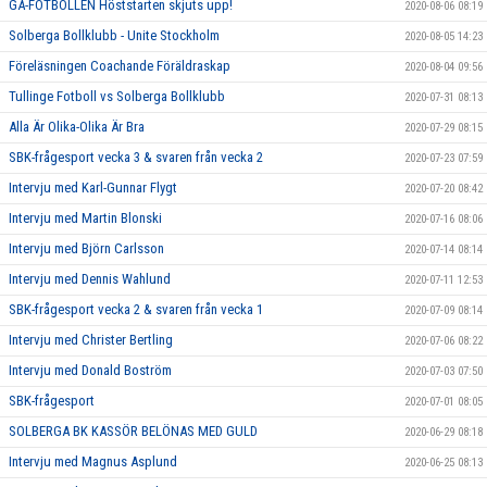
GÅ-FOTBOLLEN Höststarten skjuts upp!
2020-08-06 08:19
Solberga Bollklubb - Unite Stockholm
2020-08-05 14:23
Föreläsningen Coachande Föräldraskap
2020-08-04 09:56
Tullinge Fotboll vs Solberga Bollklubb
2020-07-31 08:13
Alla Är Olika-Olika Är Bra
2020-07-29 08:15
SBK-frågesport vecka 3 & svaren från vecka 2
2020-07-23 07:59
Intervju med Karl-Gunnar Flygt
2020-07-20 08:42
Intervju med Martin Blonski
2020-07-16 08:06
Intervju med Björn Carlsson
2020-07-14 08:14
Intervju med Dennis Wahlund
2020-07-11 12:53
SBK-frågesport vecka 2 & svaren från vecka 1
2020-07-09 08:14
Intervju med Christer Bertling
2020-07-06 08:22
Intervju med Donald Boström
2020-07-03 07:50
SBK-frågesport
2020-07-01 08:05
SOLBERGA BK KASSÖR BELÖNAS MED GULD
2020-06-29 08:18
Intervju med Magnus Asplund
2020-06-25 08:13