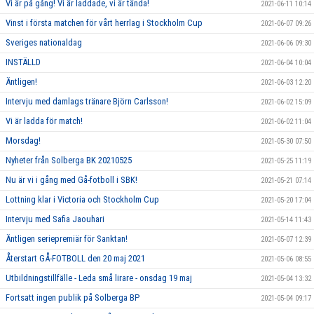
Vi är på gång! Vi är laddade, vi är tända!
2021-06-11 10:14
Vinst i första matchen för vårt herrlag i Stockholm Cup
2021-06-07 09:26
Sveriges nationaldag
2021-06-06 09:30
INSTÄLLD
2021-06-04 10:04
Äntligen!
2021-06-03 12:20
Intervju med damlags tränare Björn Carlsson!
2021-06-02 15:09
Vi är ladda för match!
2021-06-02 11:04
Morsdag!
2021-05-30 07:50
Nyheter från Solberga BK 20210525
2021-05-25 11:19
Nu är vi i gång med Gå-fotboll i SBK!
2021-05-21 07:14
Lottning klar i Victoria och Stockholm Cup
2021-05-20 17:04
Intervju med Safia Jaouhari
2021-05-14 11:43
Äntligen seriepremiär för Sanktan!
2021-05-07 12:39
Återstart GÅ-FOTBOLL den 20 maj 2021
2021-05-06 08:55
Utbildningstillfälle - Leda små lirare - onsdag 19 maj
2021-05-04 13:32
Fortsatt ingen publik på Solberga BP
2021-05-04 09:17