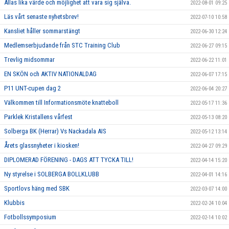
Allas lika värde och möjlighet att vara sig själva.
2022-08-01 09:25
Läs vårt senaste nyhetsbrev!
2022-07-10 10:58
Kansliet håller sommarstängt
2022-06-30 12:24
Medlemserbjudande från STC Training Club
2022-06-27 09:15
Trevlig midsommar
2022-06-22 11:01
EN SKÖN och AKTIV NATIONALDAG
2022-06-07 17:15
P11 UNT-cupen dag 2
2022-06-04 20:27
Välkommen till Informationsmöte knatteboll
2022-05-17 11:36
Parklek Kristallens vårfest
2022-05-13 08:20
Solberga BK (Herrar) Vs Nackadala AIS
2022-05-12 13:14
Årets glassnyheter i kiosken!
2022-04-27 09:29
DIPLOMERAD FÖRENING - DAGS ATT TYCKA TILL!
2022-04-14 15:20
Ny styrelse i SOLBERGA BOLLKLUBB
2022-04-01 14:16
Sportlovs häng med SBK
2022-03-07 14:00
Klubbis
2022-02-24 10:04
Fotbollssymposium
2022-02-14 10:02