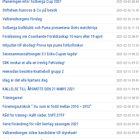
Planeringen inför Solberga Cup 2021
2021-03-05 08:44
Stiftelsen Dunross & Co på besök
2021-02-26 16:30
Valberedningens förslag
2021-02-26 14:04
Solberga bollklubb och Puma presenterar årets matchtröja
2021-02-26 11:18
Föreläsning om Coachande Föräldraskap 10 mars eller 19 april
2021-02-23 08:47
Inbjudan till skodag! Prova nya puma fotbollsskor.
2021-02-22 13:24
Seriesammansättningen S:t Eriks-Cupen lagda!
2021-02-19 08:52
SBK önskar er alla en trevlig Fettisdag!
2021-02-16 09:57
Hemsidan besökte Knatteboll grupp 2
2021-02-15 13:47
Idag är det alla hjärtans dag
2021-02-14 09:45
KALLELSE TILL ÅRSMÖTE DEN 21 MARS 2021
2021-02-11 09:49
Träningarna!
2021-02-10 08:50
Föreningsutskick ” Du som är född mellan 2010 – 2012”
2021-02-04 07:55
Råd för träning i kallt väder. SVFF,STFF
2021-02-03 14:39
Serie förändring för vårt herrlag säsongen 2021
2021-02-03 09:24
Valberedningen söker kandidater till styrelsen!
2021-02-02 09:03