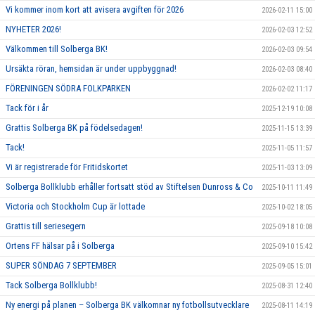
Vi kommer inom kort att avisera avgiften för 2026
2026-02-11 15:00
NYHETER 2026!
2026-02-03 12:52
Välkommen till Solberga BK!
2026-02-03 09:54
Ursäkta röran, hemsidan är under uppbyggnad!
2026-02-03 08:40
FÖRENINGEN SÖDRA FOLKPARKEN
2026-02-02 11:17
Tack för i år
2025-12-19 10:08
Grattis Solberga BK på födelsedagen!
2025-11-15 13:39
Tack!
2025-11-05 11:57
Vi är registrerade för Fritidskortet
2025-11-03 13:09
Solberga Bollklubb erhåller fortsatt stöd av Stiftelsen Dunross & Co
2025-10-11 11:49
Victoria och Stockholm Cup är lottade
2025-10-02 18:05
Grattis till seriesegern
2025-09-18 10:08
Ortens FF hälsar på i Solberga
2025-09-10 15:42
SUPER SÖNDAG 7 SEPTEMBER
2025-09-05 15:01
Tack Solberga Bollklubb!
2025-08-31 12:40
Ny energi på planen – Solberga BK välkomnar ny fotbollsutvecklare
2025-08-11 14:19