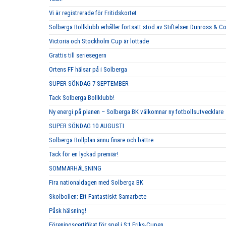
Vi är registrerade för Fritidskortet
Solberga Bollklubb erhåller fortsatt stöd av Stiftelsen Dunross & C
Victoria och Stockholm Cup är lottade
Grattis till seriesegern
Ortens FF hälsar på i Solberga
SUPER SÖNDAG 7 SEPTEMBER
Tack Solberga Bollklubb!
Ny energi på planen – Solberga BK välkomnar ny fotbollsutvecklare
SUPER SÖNDAG 10 AUGUSTI
Solberga Bollplan ännu finare och bättre
Tack för en lyckad premiär!
SOMMARHÄLSNING
Fira nationaldagen med Solberga BK
Skolbollen: Ett Fantastiskt Samarbete
Påsk hälsning!
Föreningscertifikat för spel i S:t Eriks-Cupen