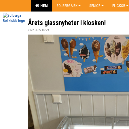
HEM
SOLBERGA BK
SENIOR
FLICKOR
Årets glassnyheter i kiosken!
2022-04-27 09:29