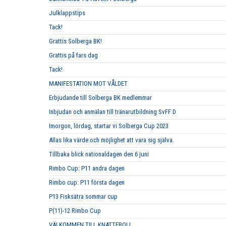
Julklappstips
Tack!
Grattis Solberga BK!
Grattis på fars dag
Tack!
MANIFESTATION MOT VÅLDET
Erbjudande till Solberga BK medlemmar
Inbjudan och anmälan till tränarutbildning SvFF D
Imorgon, lördag, startar vi Solberga Cup 2023
Allas lika värde och möjlighet att vara sig själva.
Tillbaka blick nationaldagen den 6 juni
Rimbo Cup: P11 andra dagen
Rimbo cup: P11 första dagen
P13 Fisksätra sommar cup
P(11)-12 Rimbo Cup
VÄLKOMMEN TILL KNATTEBOLL