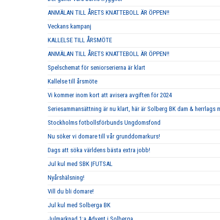
ANMÄLAN TILL ÅRETS KNATTEBOLL ÄR ÖPPEN!!
Veckans kampanj
KALLELSE TILL ÅRSMÖTE
ANMÄLAN TILL ÅRETS KNATTEBOLL ÄR ÖPPEN!!
Spelschemat för seniorserierna är klart
Kallelse till årsmöte
Vi kommer inom kort att avisera avgiften för 2024
Seriesammansättning är nu klart, här är Solberg BK dam & herrlags
Stockholms fotbollsförbunds Ungdomsfond
Nu söker vi domare till vår grunddomarkurs!
Dags att söka världens bästa extra jobb!
Jul kul med SBK |FUTSAL
Nyårshälsning!
Vill du bli domare!
Jul kul med Solberga BK
Julmarknad 1:a Advent i Solberga