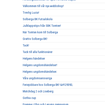
Välkommen till vår nya webbshop!
Trevlig Lucia!
Solberga BK Futsalskola
Julklappstips från SBK Tomten!
När Tomten kom till Solberga
Grattis Solberga BK!
Tack!
Tack till alla funktionärer
Helgens händelser
Helgens ungdomshändelser!
Helgens ungdomshändelser.
Våra ungdomsansvariga
Feriejobbare hos Solberga BK! &#129392;
Matchdag 2 och Liseberg
Gothia cup
Framme i Gbg och Lerums gymnasium