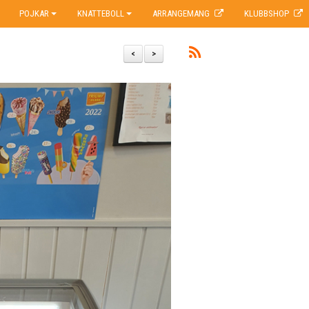
POJKAR
KNATTEBOLL
ARRANGEMANG
KLUBBSHOP
<
>