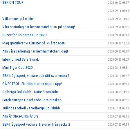
SBK ON TOUR
2020-10-02 08:37
2020-09-11 07:58
Välkommen på clinic!
2020-09-04 14:06
Våra seniorlag har hemmamatcher nu på söndag!
2020-09-04 09:25
Succé för Solberga Cup 2020
2020-09-01 09:03
Idag gratulerar vi Christer på 75 årsdagen!
2020-08-28 11:58
Alla våra seniorlag har hemmamatcher i dag!
2020-08-23 08:07
Intervju med Sara Svärd.
2020-08-20 08:27
Mini Tiger Cup 2020
2020-08-18 08:51
SBK-frågesport, vinnare och rätt svar vecka 3
2020-08-10 07:47
GÅ-FOTBOLLEN Höststarten skjuts upp!
2020-08-06 08:19
Solberga Bollklubb - Unite Stockholm
2020-08-05 14:23
Föreläsningen Coachande Föräldraskap
2020-08-04 09:56
Tullinge Fotboll vs Solberga Bollklubb
2020-07-31 08:13
Alla Är Olika-Olika Är Bra
2020-07-29 08:15
SBK-frågesport vecka 3 & svaren från vecka 2
2020-07-23 07:59