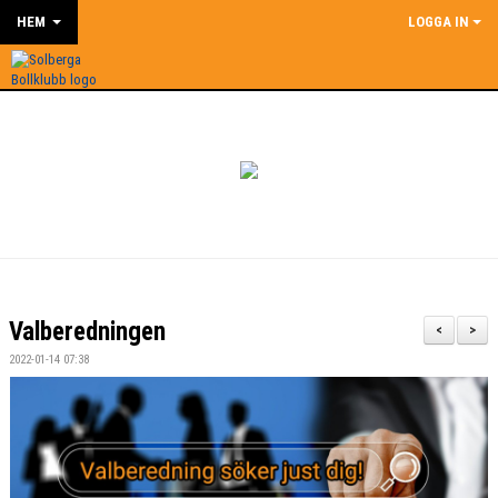
HEM
LOGGA IN
Valberedningen
<
>
2022-01-14 07:38