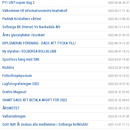
P11 UNT-cupen dag 2
2022-06-04 20:27
Välkommen till Informationsmöte knatteboll
2022-05-17 11:36
Parklek Kristallens vårfest
2022-05-13 08:20
Solberga BK (Herrar) Vs Nackadala AIS
2022-05-12 13:14
Årets glassnyheter i kiosken!
2022-04-27 09:29
DIPLOMERAD FÖRENING - DAGS ATT TYCKA TILL!
2022-04-14 15:20
Ny styrelse i SOLBERGA BOLLKLUBB
2022-04-01 14:16
Sportlovs häng med SBK
2022-03-07 14:00
Klubbis
2022-02-24 10:04
Fotbollssymposium
2022-02-14 10:02
Lagfotograferingen 2022
2022-02-10 07:30
Grattis Magnus!
2022-01-31 07:49
SNART DAGS ATT BETALA AVGIFT FÖR 2022
2022-01-25 08:43
ÅRSMÖTET
2022-01-24 13:25
Valberedningen
2022-01-14 07:38
Gott Nytt År önskas alla medlemmar i Solberga Bollklubb!
2021-12-31 11:12