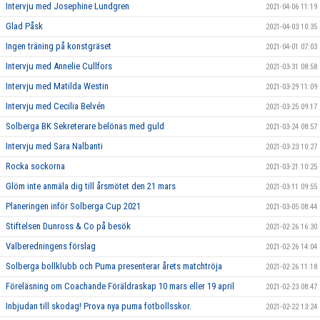
Intervju med Josephine Lundgren
2021-04-06 11:19
Glad Påsk
2021-04-03 10:35
Ingen träning på konstgräset
2021-04-01 07:03
Intervju med Annelie Cullfors
2021-03-31 08:58
Intervju med Matilda Westin
2021-03-29 11:09
Intervju med Cecilia Belvén
2021-03-25 09:17
Solberga BK Sekreterare belönas med guld
2021-03-24 08:57
Intervju med Sara Nalbanti
2021-03-23 10:27
Rocka sockorna
2021-03-21 10:25
Glöm inte anmäla dig till årsmötet den 21 mars
2021-03-11 09:55
Planeringen inför Solberga Cup 2021
2021-03-05 08:44
Stiftelsen Dunross & Co på besök
2021-02-26 16:30
Valberedningens förslag
2021-02-26 14:04
Solberga bollklubb och Puma presenterar årets matchtröja
2021-02-26 11:18
Föreläsning om Coachande Föräldraskap 10 mars eller 19 april
2021-02-23 08:47
Inbjudan till skodag! Prova nya puma fotbollsskor.
2021-02-22 13:24