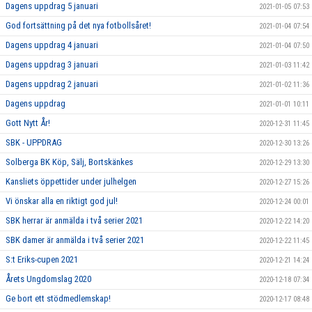
Dagens uppdrag 5 januari
2021-01-05 07:53
God fortsättning på det nya fotbollsåret!
2021-01-04 07:54
Dagens uppdrag 4 januari
2021-01-04 07:50
Dagens uppdrag 3 januari
2021-01-03 11:42
Dagens uppdrag 2 januari
2021-01-02 11:36
Dagens uppdrag
2021-01-01 10:11
Gott Nytt År!
2020-12-31 11:45
SBK - UPPDRAG
2020-12-30 13:26
Solberga BK Köp, Sälj, Bortskänkes
2020-12-29 13:30
Kansliets öppettider under julhelgen
2020-12-27 15:26
Vi önskar alla en riktigt god jul!
2020-12-24 00:01
SBK herrar är anmälda i två serier 2021
2020-12-22 14:20
SBK damer är anmälda i två serier 2021
2020-12-22 11:45
S:t Eriks-cupen 2021
2020-12-21 14:24
Årets Ungdomslag 2020
2020-12-18 07:34
Ge bort ett stödmedlemskap!
2020-12-17 08:48