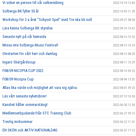
Vi söker en person till vår valberedning
2022-10-18 13:40
Solberga BK fyller 55 år
2022-10-03 11:20
Workshop för 2:a året "Schysst Spel" med Tre ska bli noll
2022-09-27 08:58
Lära känna Solberga BK styrelse
2022-09-14 10:42
Senaste nytt på vår hemsida
2022-08-16 10:32
Missa inte Solberga Music Festival!
2022-08-15 10:23
Omstarten för vårt herr och damlag.
2022-08-15 08:35
Ingarö Skärgårdscup
2022-08-11 10:29
F08/09 NICOPIA CUP 2022
2022-08-10 09:22
F08/09 Nicopia Cup
2022-08-04 13:55
Allas lika värde och möjlighet att vara sig själva.
2022-08-01 09:25
Läs vårt senaste nyhetsbrev!
2022-07-10 10:58
Kansliet håller sommarstängt
2022-06-30 12:24
Medlemserbjudande från STC Training Club
2022-06-27 09:15
Trevlig midsommar
2022-06-22 11:01
EN SKÖN och AKTIV NATIONALDAG
2022-06-07 17:15