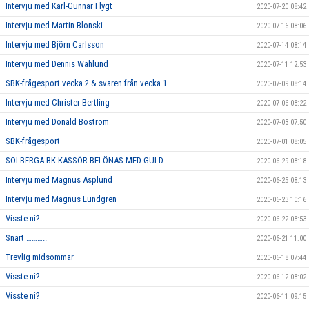
Intervju med Karl-Gunnar Flygt
2020-07-20 08:42
Intervju med Martin Blonski
2020-07-16 08:06
Intervju med Björn Carlsson
2020-07-14 08:14
Intervju med Dennis Wahlund
2020-07-11 12:53
SBK-frågesport vecka 2 & svaren från vecka 1
2020-07-09 08:14
Intervju med Christer Bertling
2020-07-06 08:22
Intervju med Donald Boström
2020-07-03 07:50
SBK-frågesport
2020-07-01 08:05
SOLBERGA BK KASSÖR BELÖNAS MED GULD
2020-06-29 08:18
Intervju med Magnus Asplund
2020-06-25 08:13
Intervju med Magnus Lundgren
2020-06-23 10:16
Visste ni?
2020-06-22 08:53
Snart ………..
2020-06-21 11:00
Trevlig midsommar
2020-06-18 07:44
Visste ni?
2020-06-12 08:02
Visste ni?
2020-06-11 09:15