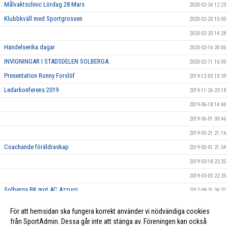
Målvaktsclinic Lördag 28 Mars
2020-02-24 12:23
Klubbkväll med Sportgrossen
2020-02-20 15:00
2020-02-20 14:28
Händelserika dagar
2020-02-16 20:06
INVIGNINGAR I STADSDELEN SOLBERGA.
2020-02-11 16:00
Presentation Ronny Forslöf
2019-12-03 10:39
Ledarkonferens 2019
2019-11-26 23:18
2019-06-18 14:44
2019-06-01 00:46
2019-05-21 21:16
Coachande föräldraskap
2019-05-01 21:54
2019-03-18 23:35
2019-03-05 22:35
Solberga BK mot AC Azzurri
2017-08-21 04:37
På Söder var det fullt av människor som alla var vackert klädda i
2017-08-19 04:38
För att hemsidan ska fungera korrekt använder vi nödvändiga cookies
orange.. kanske de var våra fans?
från SportAdmin. Dessa går inte att stänga av. Föreningen kan också