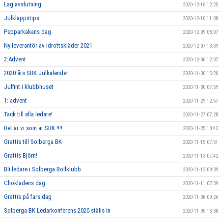
Lag avslutning
2020-12-16 12:25
Julklappstips
2020-12-10 11:38
Pepparkakans dag
2020-12-09 08:07
Ny leverantör av idrottskläder 2021
2020-12-07 13:09
2:Advent
2020-12-06 12:07
2020 års SBK Julkalender
2020-11-30 15:20
Julfint i klubbhuset
2020-11-30 07:59
1: advent
2020-11-29 12:57
Tack till alla ledare!
2020-11-27 07:28
Det är vi som är SBK !!!!
2020-11-25 10:43
Grattis till Solberga BK
2020-11-15 07:51
Grattis Björn!
2020-11-13 07:42
Bli ledare i Solberga Bollklubb
2020-11-12 09:39
Chokladens dag
2020-11-11 07:39
Grattis på fars dag
2020-11-08 09:26
Solberga BK Ledarkonferens 2020 ställs in
2020-11-05 13:38