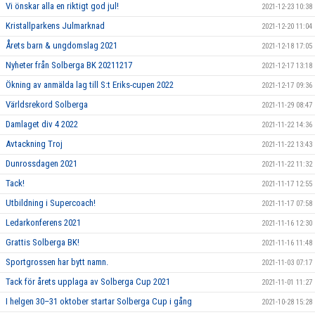
Vi önskar alla en riktigt god jul!
2021-12-23 10:38
Kristallparkens Julmarknad
2021-12-20 11:04
Årets barn & ungdomslag 2021
2021-12-18 17:05
Nyheter från Solberga BK 20211217
2021-12-17 13:18
Ökning av anmälda lag till S:t Eriks-cupen 2022
2021-12-17 09:36
Världsrekord Solberga
2021-11-29 08:47
Damlaget div 4 2022
2021-11-22 14:36
Avtackning Troj
2021-11-22 13:43
Dunrossdagen 2021
2021-11-22 11:32
Tack!
2021-11-17 12:55
Utbildning i Supercoach!
2021-11-17 07:58
Ledarkonferens 2021
2021-11-16 12:30
Grattis Solberga BK!
2021-11-16 11:48
Sportgrossen har bytt namn.
2021-11-03 07:17
Tack för årets upplaga av Solberga Cup 2021
2021-11-01 11:27
I helgen 30–31 oktober startar Solberga Cup i gång
2021-10-28 15:28