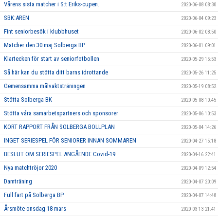
Vårens sista matcher i S:t Eriks-cupen.
2020-06-08 08:30
SBK:AREN
2020-06-04 09:23
Fint seniorbesök i klubbhuset
2020-06-02 08:50
Matcher den 30 maj Solberga BP
2020-06-01 09:01
Klartecken för start av seniorfotbollen
2020-05-29 15:53
Så här kan du stötta ditt barns idrottande
2020-05-26 11:25
Gemensamma målvaktsträningen
2020-05-19 08:52
Stötta Solberga BK
2020-05-08 10:45
Stötta våra samarbetspartners och sponsorer
2020-05-06 10:53
KORT RAPPORT FRÅN SOLBERGA BOLLPLAN
2020-05-04 14:26
INGET SERIESPEL FÖR SENIORER INNAN SOMMAREN
2020-04-27 15:18
BESLUT OM SERIESPEL ANGÅENDE Covid-19
2020-04-16 22:41
Nya matchtröjor 2020
2020-04-09 12:54
Damträning
2020-04-07 20:09
Full fart på Solberga BP
2020-04-07 14:48
Årsmöte onsdag 18 mars
2020-03-13 21:41