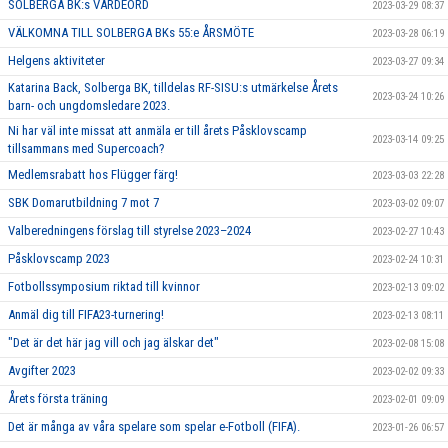
SOLBERGA BK:s VÄRDEORD
2023-03-29 08:37
VÄLKOMNA TILL SOLBERGA BKs 55:e ÅRSMÖTE
2023-03-28 06:19
Helgens aktiviteter
2023-03-27 09:34
Katarina Back, Solberga BK, tilldelas RF-SISU:s utmärkelse Årets
2023-03-24 10:26
barn- och ungdomsledare 2023.
Ni har väl inte missat att anmäla er till årets Påsklovscamp
2023-03-14 09:25
tillsammans med Supercoach?
Medlemsrabatt hos Flügger färg!
2023-03-03 22:28
SBK Domarutbildning 7 mot 7
2023-03-02 09:07
Valberedningens förslag till styrelse 2023–2024
2023-02-27 10:43
Påsklovscamp 2023
2023-02-24 10:31
Fotbollssymposium riktad till kvinnor
2023-02-13 09:02
Anmäl dig till FIFA23-turnering!
2023-02-13 08:11
"Det är det här jag vill och jag älskar det"
2023-02-08 15:08
Avgifter 2023
2023-02-02 09:33
Årets första träning
2023-02-01 09:09
Det är många av våra spelare som spelar e-Fotboll (FIFA).
2023-01-26 06:57