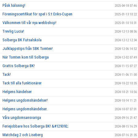
Påsk hälsning!
2025-04-18 07:46
Föreningscertifikat för spel i S:t Eriks-Cupen
2025-01-13 10:22
Välkommen till vår nya webbshop!
2025-01-10 10:31
Trevlig Lucia!
2024-12-13 08:06
Solberga BK Futsalskola
2024-12-12 12:34
Julklappstips från SBK Tomten!
2024-12-06 14:52
När Tomten kom till Solberga
2024-12-02 07:49
Grattis Solberga BK!
2024-11-15 07:27
Tack!
2024-11-06 11:00
Tack till alla funktionärer
2024-10-22 10:35
Helgens händelser
2024-10-21 10:56
Helgens ungdomshändelser!
2024-10-14 11:21
Helgens ungdomshändelser.
2024-10-07 07:01
Våra ungdomsansvariga
2024-09-16 21:47
Feriejobbare hos Solberga BK! &#129392;
2024-08-15 16:29
Matchdag 2 och Liseberg
2024-07-16 21:35