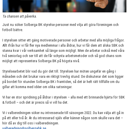
Ta chansen att påverka.
Just nu söker Solberga BK styrelse personer med vilja att göra föreningen och
fotboll bättre.
I styrelsen sitter ett gäng motiverade personer och arbetar med alla möjliga frågor.
Allt ifrån hur vi får fler nya medlemmar i alla åldrar, hur vi får dem att älska SBK och
stanna kvar i vår verksamhet så länge som möjligt. Men de arbetar också med våra
två seniorlag och ser till att de får schysta arbetsmetoder och så god chans som
möjligt att representera Solberga BK på högsta nivå.
Styrelsearbetet blir vad du gör det till. Styrelsen har möten ungefär en gång i
månaden och det brukar vara en riktigt trevlig stund. De diskuterar det som ligger
på bordet för stunden Solberga BK i framtiden, så det är helt rätt tillfälle om du
gillar att komma med idéer om olika satsningar.
Vi har en stor spridning på åldrar i styrelsen – alla med ett brinnande hjärta för SBK
& fotboll – och det är precis så vi vill ha det.
Vi i valberedningen söker nu intresserade till säsongen 2022. Du kan välja att gå in
på ett eller två år. Är du intresserad själv eller känner någon som skulle vara det –
hör då av dig till oss i valberedningen.
valberedning@solbergabk.se