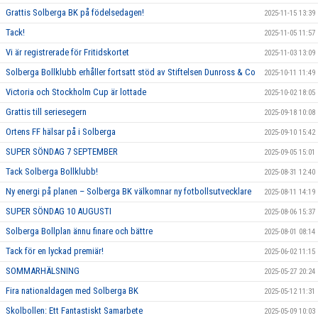
Grattis Solberga BK på födelsedagen!
2025-11-15 13:39
Tack!
2025-11-05 11:57
Vi är registrerade för Fritidskortet
2025-11-03 13:09
Solberga Bollklubb erhåller fortsatt stöd av Stiftelsen Dunross & Co
2025-10-11 11:49
Victoria och Stockholm Cup är lottade
2025-10-02 18:05
Grattis till seriesegern
2025-09-18 10:08
Ortens FF hälsar på i Solberga
2025-09-10 15:42
SUPER SÖNDAG 7 SEPTEMBER
2025-09-05 15:01
Tack Solberga Bollklubb!
2025-08-31 12:40
Ny energi på planen – Solberga BK välkomnar ny fotbollsutvecklare
2025-08-11 14:19
SUPER SÖNDAG 10 AUGUSTI
2025-08-06 15:37
Solberga Bollplan ännu finare och bättre
2025-08-01 08:14
Tack för en lyckad premiär!
2025-06-02 11:15
SOMMARHÄLSNING
2025-05-27 20:24
Fira nationaldagen med Solberga BK
2025-05-12 11:31
Skolbollen: Ett Fantastiskt Samarbete
2025-05-09 10:03