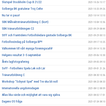
Slutspel Stockholm Cup B 21/22
2021-10-26 15:17
Solberga BK gratulerar Troj Celte
2021-10-25 09:26
Nu tar vi paus!
2021-10-14 13:10
SBK Målvaktstränarutbildning C (kort)
2021-10-04 10:36
SBK tränarutbildningen C2
2021-09-29 08:44
StFF och Framtidens Fotbollsledare gästade Solberga BK
2021-09-29 00:13
Fotbollssöndag på Solberga BP!!
2021-09-17 10:25
Välkommen till vårt mysiga föreningscafé!
2021-09-14 15:30
Helgens resultat 3–5 september
2021-09-06 10:30
Årets lagfotografering
2021-09-05 09:10
SvFF - Fotbollens Spela Lek och Lär
2021-09-01 21:26
Tränarutbildning C
2021-08-30 10:36
Workshop "Schysst Spel" med Tre ska bli noll
2021-08-23 08:33
Internationella ungdomsdagen
2021-08-12 08:09
Allas lika värde och möjlighet att vara sig själva.
2021-08-02 17:01
Dagens OS fråga
2021-07-24 08:10