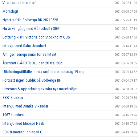
Vi är ladda för match!
2021-06-02 11:04
Morsdag!
2021-05-30 07:50
Nyheter från Solberga BK 20210525
2021-05-25 11:19
Nu är vi i gång med Gå-fotboll i SBK!
2021-05-21 07:14
Lottning klar i Victoria och Stockholm Cup
2021-05-20 17:04
Intervju med Safia Jaouhari
2021-05-14 11:43
Äntligen seriepremiär för Sanktan!
2021-05-07 12:39
Återstart GÅ-FOTBOLL den 20 maj 2021
2021-05-06 08:55
Utbildningstillfälle - Leda små lirare - onsdag 19 maj
2021-05-04 13:32
Fortsatt ingen publik på Solberga BP
2021-05-04 09:17
Leverans & uppackning av våra nya matchtröjor
2021-04-30 08:37
SBK- kiosken
2021-04-28 09:30
Intervju med Annika Vikander
2021-04-20 10:05
1967 klubben
2021-04-16 09:26
Intervju med Eleonor Haak
2021-04-15 07:52
SBK tränarutbildningen C
2021-04-13 09:25