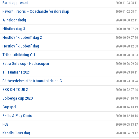
Farsdag present
2020-11-03 08:11
Favorit i repris – Coachande föräldraskap
2020-11-02 08:41
Allhelgonahelg
2020-10-30 12:11
Höstlov dag 3
2020-10-30 07:29
Höstlov ”klubben” dag 2
2020-10-29 07:50
Höstlov ”klubben” dag 1
2020-10-28 12:08
Tränarutbildning C 1
2020-10-28 08:03
Sätra Girls cup - Nackacupen
2020-10-26 09:26
Tillsammans 2021
2020-10-23 10:11
Förberedelse inför tränarutbildning C1
2020-10-23 08:24
SBK ON TOUR 2
2020-10-22 07:46
Solberga cup 2020
2020-10-21 10:48
Cupspel
2020-10-14 13:19
Skills & Play Clinic
2020-10-12 10:16
F08
2020-10-05 13:17
Kanelbullens dag
2020-10-04 09:17