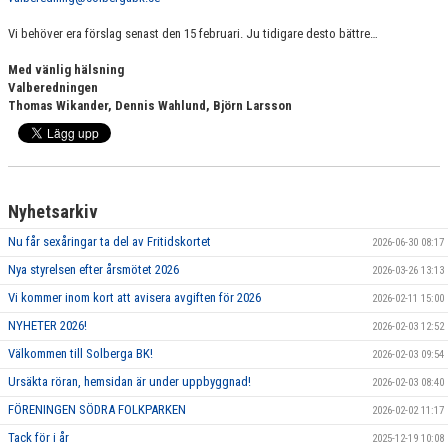
Vi behöver era förslag senast den 15 februari. Ju tidigare desto bättre…
Med vänlig hälsning
Valberedningen
Thomas Wikander, Dennis Wahlund, Björn Larsson
Nyhetsarkiv
Nu får sexåringar ta del av Fritidskortet
2026-06-30 08:17
Nya styrelsen efter årsmötet 2026
2026-03-26 13:13
Vi kommer inom kort att avisera avgiften för 2026
2026-02-11 15:00
NYHETER 2026!
2026-02-03 12:52
Välkommen till Solberga BK!
2026-02-03 09:54
Ursäkta röran, hemsidan är under uppbyggnad!
2026-02-03 08:40
FÖRENINGEN SÖDRA FOLKPARKEN
2026-02-02 11:17
Tack för i år
2025-12-19 10:08