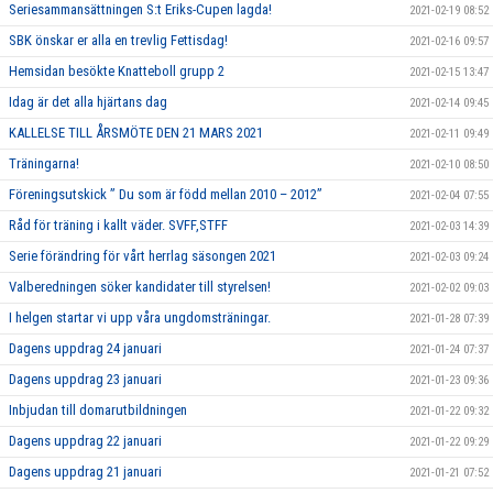
Seriesammansättningen S:t Eriks-Cupen lagda!
2021-02-19 08:52
SBK önskar er alla en trevlig Fettisdag!
2021-02-16 09:57
Hemsidan besökte Knatteboll grupp 2
2021-02-15 13:47
Idag är det alla hjärtans dag
2021-02-14 09:45
KALLELSE TILL ÅRSMÖTE DEN 21 MARS 2021
2021-02-11 09:49
Träningarna!
2021-02-10 08:50
Föreningsutskick ” Du som är född mellan 2010 – 2012”
2021-02-04 07:55
Råd för träning i kallt väder. SVFF,STFF
2021-02-03 14:39
Serie förändring för vårt herrlag säsongen 2021
2021-02-03 09:24
Valberedningen söker kandidater till styrelsen!
2021-02-02 09:03
I helgen startar vi upp våra ungdomsträningar.
2021-01-28 07:39
Dagens uppdrag 24 januari
2021-01-24 07:37
Dagens uppdrag 23 januari
2021-01-23 09:36
Inbjudan till domarutbildningen
2021-01-22 09:32
Dagens uppdrag 22 januari
2021-01-22 09:29
Dagens uppdrag 21 januari
2021-01-21 07:52