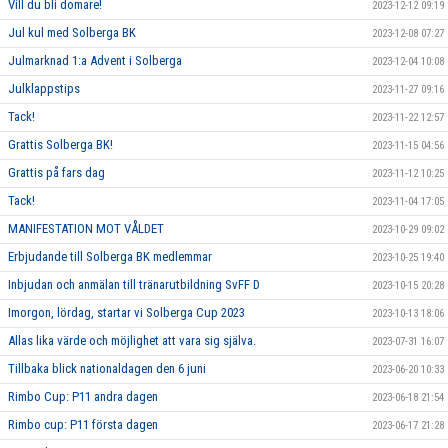
Vill du bli domare!
2023-12-12 09:19
Jul kul med Solberga BK
2023-12-08 07:27
Julmarknad 1:a Advent i Solberga
2023-12-04 10:08
Julklappstips
2023-11-27 09:16
Tack!
2023-11-22 12:57
Grattis Solberga BK!
2023-11-15 04:56
Grattis på fars dag
2023-11-12 10:25
Tack!
2023-11-04 17:05
MANIFESTATION MOT VÅLDET
2023-10-29 09:02
Erbjudande till Solberga BK medlemmar
2023-10-25 19:40
Inbjudan och anmälan till tränarutbildning SvFF D
2023-10-15 20:28
Imorgon, lördag, startar vi Solberga Cup 2023
2023-10-13 18:06
Allas lika värde och möjlighet att vara sig själva.
2023-07-31 16:07
Tillbaka blick nationaldagen den 6 juni
2023-06-20 10:33
Rimbo Cup: P11 andra dagen
2023-06-18 21:54
Rimbo cup: P11 första dagen
2023-06-17 21:28