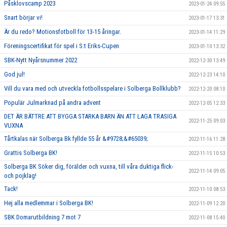
Påsklovscamp 2023
2023-01-24 09:55
Snart börjar vi!
2023-01-17 13:31
Är du redo? Motionsfotboll för 13-15 åringar.
2023-01-14 11:29
Föreningscertifikat för spel i S:t Eriks-Cupen
2023-01-10 13:32
SBK-Nytt Nyårsnummer 2022
2022-12-30 13:49
God jul!
2022-12-23 14:10
Vill du vara med och utveckla fotbollsspelare i Solberga Bollklubb?
2022-12-20 08:10
Populär Julmarknad på andra advent
2022-12-05 12:33
DET ÄR BÄTTRE ATT BYGGA STARKA BARN ÄN ATT LAGA TRASIGA
2022-11-25 09:03
VUXNA
Tårtkalas när Solberga Bk fyllde 55 år &#9728;&#65039;
2022-11-16 11:28
Grattis Solberga BK!
2022-11-15 10:53
Solberga BK Söker dig, förälder och vuxna, till våra duktiga flick-
2022-11-14 09:05
och pojklag!
Tack!
2022-11-10 08:53
Hej alla medlemmar i Solberga BK!
2022-11-09 12:20
SBK Domarutbildning 7 mot 7
2022-11-08 15:40