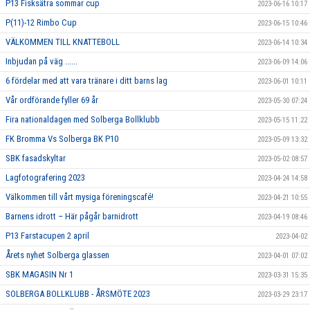
P13 Fisksätra sommar cup
2023-06-16 10:17
P(11)-12 Rimbo Cup
2023-06-15 10:46
VÄLKOMMEN TILL KNATTEBOLL
2023-06-14 10:34
Inbjudan på väg ......
2023-06-09 14:06
6 fördelar med att vara tränare i ditt barns lag
2023-06-01 10:11
Vår ordförande fyller 69 år
2023-05-30 07:24
Fira nationaldagen med Solberga Bollklubb
2023-05-15 11:22
FK Bromma Vs Solberga BK P10
2023-05-09 13:32
SBK fasadskyltar
2023-05-02 08:57
Lagfotografering 2023
2023-04-24 14:58
Välkommen till vårt mysiga föreningscafé!
2023-04-21 10:55
Barnens idrott – Här pågår barnidrott
2023-04-19 08:46
P13 Farstacupen 2 april
2023-04-02
Årets nyhet Solberga glassen
2023-04-01 07:02
SBK MAGASIN Nr 1
2023-03-31 15:35
SOLBERGA BOLLKLUBB - ÅRSMÖTE 2023
2023-03-29 23:17