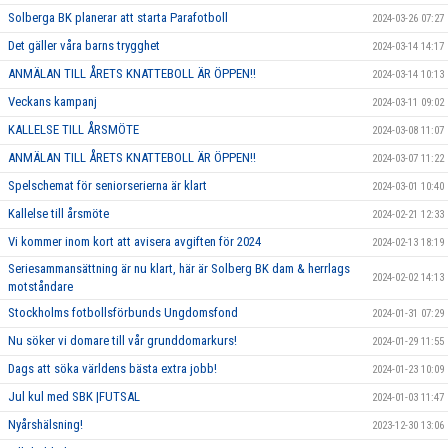
Solberga BK planerar att starta Parafotboll
2024-03-26 07:27
Det gäller våra barns trygghet
2024-03-14 14:17
ANMÄLAN TILL ÅRETS KNATTEBOLL ÄR ÖPPEN!!
2024-03-14 10:13
Veckans kampanj
2024-03-11 09:02
KALLELSE TILL ÅRSMÖTE
2024-03-08 11:07
ANMÄLAN TILL ÅRETS KNATTEBOLL ÄR ÖPPEN!!
2024-03-07 11:22
Spelschemat för seniorserierna är klart
2024-03-01 10:40
Kallelse till årsmöte
2024-02-21 12:33
Vi kommer inom kort att avisera avgiften för 2024
2024-02-13 18:19
Seriesammansättning är nu klart, här är Solberg BK dam & herrlags
2024-02-02 14:13
motståndare
Stockholms fotbollsförbunds Ungdomsfond
2024-01-31 07:29
Nu söker vi domare till vår grunddomarkurs!
2024-01-29 11:55
Dags att söka världens bästa extra jobb!
2024-01-23 10:09
Jul kul med SBK |FUTSAL
2024-01-03 11:47
Nyårshälsning!
2023-12-30 13:06