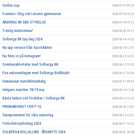
Gothia cup
2024-07-15 09:32
Framme i Gbg och Lerums gymnasium
2024-07-14 22:23
ÄNDRING AV SBK STYRELSE
2024-07-10 10:12
Trevlig midsommar!
2024-06-20 18:17
Solberga BK tjej dag 2024
2024-06-14 14:32
Ny app version från SportAdmin
2024-06-14 12:31
Nu finns vi på Instagram!
2024-06-13 14:55
Sommaraktiviteter med Solberga BK
2024-06-12 15:02
Fira nationaldagen med Solberga Bollklubb
2024-05-27 10:36
Gemensam matchklimathelg
2024-05-17 09:53
Helgens matcher 18/19 maj
2024-05-15 13:34
Bästa ledare och föräldrar i Solberga BK
2024-05-12 15:10
PREMIÄRVINST FÖR P 10.
2024-04-20 19:07
Seriepremiärer för våra seniorlag
2024-04-13 15:31
Fotbollströjefredag 2024
2024-04-11 14:31
SOLBERGA BOLLKLUBB - ÅRSMÖTE 2024
2024-04-01 20:38