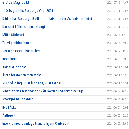
Grattis Magnus L!
2021-07-19 14:47
11O Dagar tills Solberga Cup 2021
2021-07-11 10:07
Därför har Solberga Bollklubb skrivit under Asllanikontraktet
2021-07-01 12:06
Kansliet håller sommarstängt
2021-07-01 10:10
Mitt i Söderort
2021-06-28 09:11
Trevlig midsommar!
2021-06-24 14:06
Sista gruppspelsmatchen
2021-06-17 11:19
Inom kort!
2021-06-15 10:00
Anmälan öppen!
2021-06-14 13:34
Årets första hemmamatch!
2021-06-11 10:35
Vi är på gång! Vi är laddade, vi är tända!
2021-06-11 10:14
Vinst i första matchen för vårt herrlag i Stockholm Cup
2021-06-07 09:26
Sveriges nationaldag
2021-06-06 09:30
INSTÄLLD
2021-06-04 10:04
Äntligen!
2021-06-03 12:20
Intervju med damlags tränare Björn Carlsson!
2021-06-02 15:09