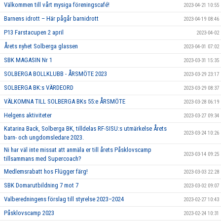
Välkommen till vårt mysiga föreningscafé!
2023-04-21 10:55
Barnens idrott – Här pågår barnidrott
2023-04-19 08:46
P13 Farstacupen 2 april
2023-04-02
Årets nyhet Solberga glassen
2023-04-01 07:02
SBK MAGASIN Nr 1
2023-03-31 15:35
SOLBERGA BOLLKLUBB - ÅRSMÖTE 2023
2023-03-29 23:17
SOLBERGA BK:s VÄRDEORD
2023-03-29 08:37
VÄLKOMNA TILL SOLBERGA BKs 55:e ÅRSMÖTE
2023-03-28 06:19
Helgens aktiviteter
2023-03-27 09:34
Katarina Back, Solberga BK, tilldelas RF-SISU:s utmärkelse Årets
2023-03-24 10:26
barn- och ungdomsledare 2023.
Ni har väl inte missat att anmäla er till årets Påsklovscamp
2023-03-14 09:25
tillsammans med Supercoach?
Medlemsrabatt hos Flügger färg!
2023-03-03 22:28
SBK Domarutbildning 7 mot 7
2023-03-02 09:07
Valberedningens förslag till styrelse 2023–2024
2023-02-27 10:43
Påsklovscamp 2023
2023-02-24 10:31