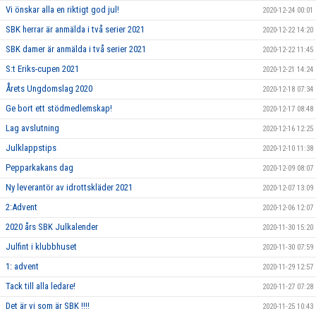
Vi önskar alla en riktigt god jul!
2020-12-24 00:01
SBK herrar är anmälda i två serier 2021
2020-12-22 14:20
SBK damer är anmälda i två serier 2021
2020-12-22 11:45
S:t Eriks-cupen 2021
2020-12-21 14:24
Årets Ungdomslag 2020
2020-12-18 07:34
Ge bort ett stödmedlemskap!
2020-12-17 08:48
Lag avslutning
2020-12-16 12:25
Julklappstips
2020-12-10 11:38
Pepparkakans dag
2020-12-09 08:07
Ny leverantör av idrottskläder 2021
2020-12-07 13:09
2:Advent
2020-12-06 12:07
2020 års SBK Julkalender
2020-11-30 15:20
Julfint i klubbhuset
2020-11-30 07:59
1: advent
2020-11-29 12:57
Tack till alla ledare!
2020-11-27 07:28
Det är vi som är SBK !!!!
2020-11-25 10:43