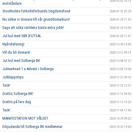
2024-02-02 14:13
motståndare
Stockholms fotbollsförbunds Ungdomsfond
2024-01-31 07:29
Nu söker vi domare till vår grunddomarkurs!
2024-01-29 11:55
Dags att söka världens bästa extra jobb!
2024-01-23 10:09
Jul kul med SBK |FUTSAL
2024-01-03 11:47
Nyårshälsning!
2023-12-30 13:06
Vill du bli domare!
2023-12-12 09:19
Jul kul med Solberga BK
2023-12-08 07:27
Julmarknad 1:a Advent i Solberga
2023-12-04 10:08
Julklappstips
2023-11-27 09:16
Tack!
2023-11-22 12:57
Grattis Solberga BK!
2023-11-15 04:56
Grattis på fars dag
2023-11-12 10:25
Tack!
2023-11-04 17:05
MANIFESTATION MOT VÅLDET
2023-10-29 09:02
Erbjudande till Solberga BK medlemmar
2023-10-25 19:40