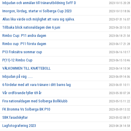
Inbjudan och anmälan till tränarutbildning SvFF D
2023-10-15 20:28
Imorgon, lördag, startar vi Solberga Cup 2023
2023-10-13 18:06
Allas lika värde och möjlighet att vara sig själva.
2023-07-31 16:07
Tillbaka blick nationaldagen den 6 juni
2023-06-20 10:33
Rimbo Cup: P11 andra dagen
2023-06-18 21:54
Rimbo cup: P11 första dagen
2023-06-17 21:28
P13 Fisksätra sommar cup
2023-06-16 10:17
P(11)-12 Rimbo Cup
2023-06-15 10:46
VÄLKOMMEN TILL KNATTEBOLL
2023-06-14 10:34
Inbjudan på väg ......
2023-06-09 14:06
6 fördelar med att vara tränare i ditt barns lag
2023-06-01 10:11
Vår ordförande fyller 69 år
2023-05-30 07:24
Fira nationaldagen med Solberga Bollklubb
2023-05-15 11:22
FK Bromma Vs Solberga BK P10
2023-05-09 13:32
SBK fasadskyltar
2023-05-02 08:57
Lagfotografering 2023
2023-04-24 14:58