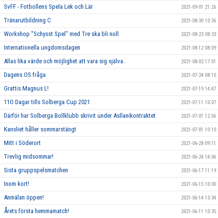
SvFF - Fotbollens Spela Lek och Lär
2021-09-01 21:26
Tränarutbildning C
2021-08-30 10:36
Workshop "Schysst Spel" med Tre ska bli noll
2021-08-23 08:33
Internationella ungdomsdagen
2021-08-12 08:09
Allas lika värde och möjlighet att vara sig själva.
2021-08-02 17:01
Dagens OS fråga
2021-07-24 08:10
Grattis Magnus L!
2021-07-19 14:47
11O Dagar tills Solberga Cup 2021
2021-07-11 10:07
Därför har Solberga Bollklubb skrivit under Asllanikontraktet
2021-07-01 12:06
Kansliet håller sommarstängt
2021-07-01 10:10
Mitt i Söderort
2021-06-28 09:11
Trevlig midsommar!
2021-06-24 14:06
Sista gruppspelsmatchen
2021-06-17 11:19
Inom kort!
2021-06-15 10:00
Anmälan öppen!
2021-06-14 13:34
Årets första hemmamatch!
2021-06-11 10:35