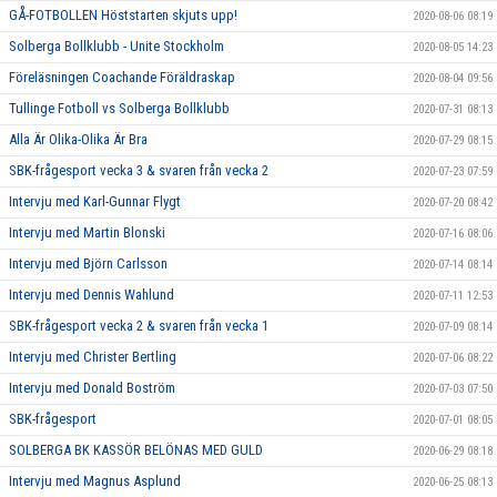
GÅ-FOTBOLLEN Höststarten skjuts upp!
2020-08-06 08:19
Solberga Bollklubb - Unite Stockholm
2020-08-05 14:23
Föreläsningen Coachande Föräldraskap
2020-08-04 09:56
Tullinge Fotboll vs Solberga Bollklubb
2020-07-31 08:13
Alla Är Olika-Olika Är Bra
2020-07-29 08:15
SBK-frågesport vecka 3 & svaren från vecka 2
2020-07-23 07:59
Intervju med Karl-Gunnar Flygt
2020-07-20 08:42
Intervju med Martin Blonski
2020-07-16 08:06
Intervju med Björn Carlsson
2020-07-14 08:14
Intervju med Dennis Wahlund
2020-07-11 12:53
SBK-frågesport vecka 2 & svaren från vecka 1
2020-07-09 08:14
Intervju med Christer Bertling
2020-07-06 08:22
Intervju med Donald Boström
2020-07-03 07:50
SBK-frågesport
2020-07-01 08:05
SOLBERGA BK KASSÖR BELÖNAS MED GULD
2020-06-29 08:18
Intervju med Magnus Asplund
2020-06-25 08:13