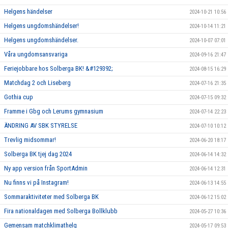
Helgens händelser
2024-10-21 10:56
Helgens ungdomshändelser!
2024-10-14 11:21
Helgens ungdomshändelser.
2024-10-07 07:01
Våra ungdomsansvariga
2024-09-16 21:47
Feriejobbare hos Solberga BK! &#129392;
2024-08-15 16:29
Matchdag 2 och Liseberg
2024-07-16 21:35
Gothia cup
2024-07-15 09:32
Framme i Gbg och Lerums gymnasium
2024-07-14 22:23
ÄNDRING AV SBK STYRELSE
2024-07-10 10:12
Trevlig midsommar!
2024-06-20 18:17
Solberga BK tjej dag 2024
2024-06-14 14:32
Ny app version från SportAdmin
2024-06-14 12:31
Nu finns vi på Instagram!
2024-06-13 14:55
Sommaraktiviteter med Solberga BK
2024-06-12 15:02
Fira nationaldagen med Solberga Bollklubb
2024-05-27 10:36
Gemensam matchklimathelg
2024-05-17 09:53