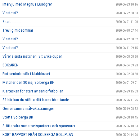
Intervju med Magnus Lundgren
2020-06-23 10:16
Visste ni?
2020-06-22 08:53
Snart ………..
2020-06-21 11:00
Trevlig midsommar
2020-06-18 07:44
Visste ni?
2020-06-12 08:02
Visste ni?
2020-06-11 09:15
Vårens sista matcher i S:t Eriks-cupen.
2020-06-08 08:30
SBK:AREN
2020-06-04 09:23
Fint seniorbesök i klubbhuset
2020-06-02 08:50
Matcher den 30 maj Solberga BP
2020-06-01 09:01
Klartecken för start av seniorfotbollen
2020-05-29 15:53
Så här kan du stötta ditt barns idrottande
2020-05-26 11:25
Gemensamma målvaktsträningen
2020-05-19 08:52
Stötta Solberga BK
2020-05-08 10:45
Stötta våra samarbetspartners och sponsorer
2020-05-06 10:53
KORT RAPPORT FRÅN SOLBERGA BOLLPLAN
2020-05-04 14:26