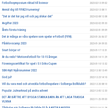
Fotbollssymposium riktad till kvinnor
2023-02-13 09:02
Anmäl dig till FIFA23-turnering!
2023-02-13 08:11
"Det är det här jag vill och jag älskar det"
2023-02-08 15:08
Avgifter 2023
2023-02-02 09:33
Årets första träning
2023-02-01 09:09
Det är många av våra spelare som spelar e-Fotboll (FIFA).
2023-01-26 06:57
Påsklovscamp 2023
2023-01-24 09:55
Snart börjar vi!
2023-01-17 13:31
Är du redo? Motionsfotboll för 13-15 åringar.
2023-01-14 11:29
Föreningscertifikat för spel i S:t Eriks-Cupen
2023-01-10 13:32
SBK-Nytt Nyårsnummer 2022
2022-12-30 13:49
God jul!
2022-12-23 14:10
Vill du vara med och utveckla fotbollsspelare i Solberga Bollklubb?
2022-12-20 08:10
Populär Julmarknad på andra advent
2022-12-05 12:33
DET ÄR BÄTTRE ATT BYGGA STARKA BARN ÄN ATT LAGA TRASIGA
2022-11-25 09:03
VUXNA
Tårtkalas när Solberga Bk fyllde 55 år &#9728;&#65039;
2022-11-16 11:28