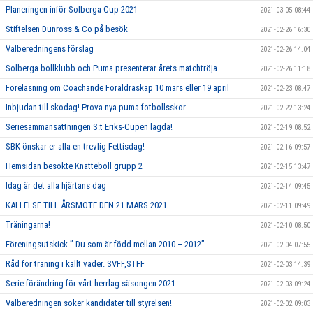
Planeringen inför Solberga Cup 2021
2021-03-05 08:44
Stiftelsen Dunross & Co på besök
2021-02-26 16:30
Valberedningens förslag
2021-02-26 14:04
Solberga bollklubb och Puma presenterar årets matchtröja
2021-02-26 11:18
Föreläsning om Coachande Föräldraskap 10 mars eller 19 april
2021-02-23 08:47
Inbjudan till skodag! Prova nya puma fotbollsskor.
2021-02-22 13:24
Seriesammansättningen S:t Eriks-Cupen lagda!
2021-02-19 08:52
SBK önskar er alla en trevlig Fettisdag!
2021-02-16 09:57
Hemsidan besökte Knatteboll grupp 2
2021-02-15 13:47
Idag är det alla hjärtans dag
2021-02-14 09:45
KALLELSE TILL ÅRSMÖTE DEN 21 MARS 2021
2021-02-11 09:49
Träningarna!
2021-02-10 08:50
Föreningsutskick ” Du som är född mellan 2010 – 2012”
2021-02-04 07:55
Råd för träning i kallt väder. SVFF,STFF
2021-02-03 14:39
Serie förändring för vårt herrlag säsongen 2021
2021-02-03 09:24
Valberedningen söker kandidater till styrelsen!
2021-02-02 09:03