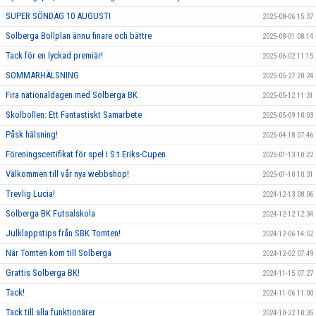
SUPER SÖNDAG 10 AUGUSTI
2025-08-06 15:37
Solberga Bollplan ännu finare och bättre
2025-08-01 08:14
Tack för en lyckad premiär!
2025-06-02 11:15
SOMMARHÄLSNING
2025-05-27 20:24
Fira nationaldagen med Solberga BK
2025-05-12 11:31
Skolbollen: Ett Fantastiskt Samarbete
2025-05-09 10:03
Påsk hälsning!
2025-04-18 07:46
Föreningscertifikat för spel i S:t Eriks-Cupen
2025-01-13 10:22
Välkommen till vår nya webbshop!
2025-01-10 10:31
Trevlig Lucia!
2024-12-13 08:06
Solberga BK Futsalskola
2024-12-12 12:34
Julklappstips från SBK Tomten!
2024-12-06 14:52
När Tomten kom till Solberga
2024-12-02 07:49
Grattis Solberga BK!
2024-11-15 07:27
Tack!
2024-11-06 11:00
Tack till alla funktionärer
2024-10-22 10:35