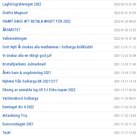
Lagfotograferingen 2022
2022-02-10 07:30
Grattis Magnus!
2022-01-31 07:49
SNART DAGS ATT BETALA AVGIFT FÖR 2022
2022-01-25 08:43
ÅRSMÖTET
2022-01-24 13:25
Valberedningen
2022-01-14 07:38
Gott Nytt År önskas alla medlemmar i Solberga Bollklubb!
2021-12-31 11:12
Vi önskar alla en riktigt god jul!
2021-12-23 10:38
Kristallparkens Julmarknad
2021-12-20 11:04
Årets barn & ungdomslag 2021
2021-12-18 17:05
Nyheter från Solberga BK 20211217
2021-12-17 13:18
Ökning av anmälda lag till S:t Eriks-cupen 2022
2021-12-17 09:36
Världsrekord Solberga
2021-11-29 08:47
Damlaget div 4 2022
2021-11-22 14:36
Avtackning Troj
2021-11-22 13:43
Dunrossdagen 2021
2021-11-22 11:32
Tack!
2021-11-17 12:55