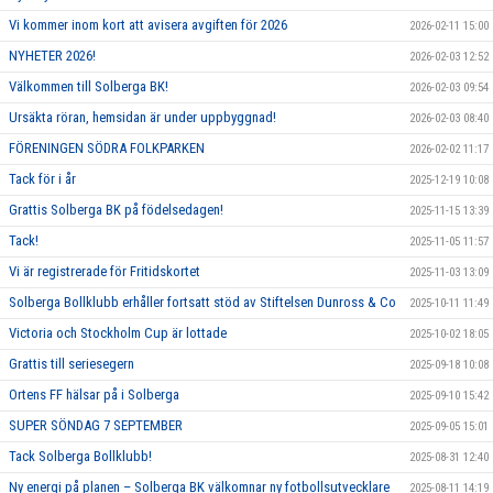
Vi kommer inom kort att avisera avgiften för 2026
2026-02-11 15:00
NYHETER 2026!
2026-02-03 12:52
Välkommen till Solberga BK!
2026-02-03 09:54
Ursäkta röran, hemsidan är under uppbyggnad!
2026-02-03 08:40
FÖRENINGEN SÖDRA FOLKPARKEN
2026-02-02 11:17
Tack för i år
2025-12-19 10:08
Grattis Solberga BK på födelsedagen!
2025-11-15 13:39
Tack!
2025-11-05 11:57
Vi är registrerade för Fritidskortet
2025-11-03 13:09
Solberga Bollklubb erhåller fortsatt stöd av Stiftelsen Dunross & Co
2025-10-11 11:49
Victoria och Stockholm Cup är lottade
2025-10-02 18:05
Grattis till seriesegern
2025-09-18 10:08
Ortens FF hälsar på i Solberga
2025-09-10 15:42
SUPER SÖNDAG 7 SEPTEMBER
2025-09-05 15:01
Tack Solberga Bollklubb!
2025-08-31 12:40
Ny energi på planen – Solberga BK välkomnar ny fotbollsutvecklare
2025-08-11 14:19