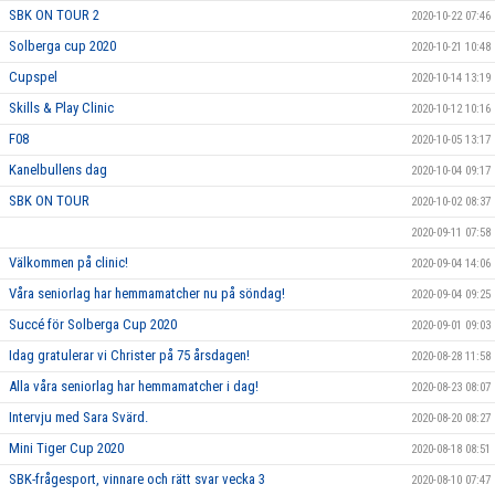
SBK ON TOUR 2
2020-10-22 07:46
Solberga cup 2020
2020-10-21 10:48
Cupspel
2020-10-14 13:19
Skills & Play Clinic
2020-10-12 10:16
F08
2020-10-05 13:17
Kanelbullens dag
2020-10-04 09:17
SBK ON TOUR
2020-10-02 08:37
2020-09-11 07:58
Välkommen på clinic!
2020-09-04 14:06
Våra seniorlag har hemmamatcher nu på söndag!
2020-09-04 09:25
Succé för Solberga Cup 2020
2020-09-01 09:03
Idag gratulerar vi Christer på 75 årsdagen!
2020-08-28 11:58
Alla våra seniorlag har hemmamatcher i dag!
2020-08-23 08:07
Intervju med Sara Svärd.
2020-08-20 08:27
Mini Tiger Cup 2020
2020-08-18 08:51
SBK-frågesport, vinnare och rätt svar vecka 3
2020-08-10 07:47