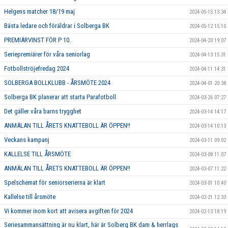
Helgens matcher 18/19 maj
2024-05-15 13:34
Bästa ledare och föräldrar i Solberga BK
2024-05-12 15:10
PREMIÄRVINST FÖR P 10.
2024-04-20 19:07
Seriepremiärer för våra seniorlag
2024-04-13 15:31
Fotbollströjefredag 2024
2024-04-11 14:31
SOLBERGA BOLLKLUBB - ÅRSMÖTE 2024
2024-04-01 20:38
Solberga BK planerar att starta Parafotboll
2024-03-26 07:27
Det gäller våra barns trygghet
2024-03-14 14:17
ANMÄLAN TILL ÅRETS KNATTEBOLL ÄR ÖPPEN!!
2024-03-14 10:13
Veckans kampanj
2024-03-11 09:02
KALLELSE TILL ÅRSMÖTE
2024-03-08 11:07
ANMÄLAN TILL ÅRETS KNATTEBOLL ÄR ÖPPEN!!
2024-03-07 11:22
Spelschemat för seniorserierna är klart
2024-03-01 10:40
Kallelse till årsmöte
2024-02-21 12:33
Vi kommer inom kort att avisera avgiften för 2024
2024-02-13 18:19
Seriesammansättning är nu klart, här är Solberg BK dam & herrlags