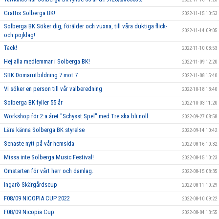
Grattis Solberga BK!
2022-11-15 10:53
Solberga BK Söker dig, förälder och vuxna, till våra duktiga flick-
2022-11-14 09:05
och pojklag!
Tack!
2022-11-10 08:53
Hej alla medlemmar i Solberga BK!
2022-11-09 12:20
SBK Domarutbildning 7 mot 7
2022-11-08 15:40
Vi söker en person till vår valberedning
2022-10-18 13:40
Solberga BK fyller 55 år
2022-10-03 11:20
Workshop för 2:a året "Schysst Spel" med Tre ska bli noll
2022-09-27 08:58
Lära känna Solberga BK styrelse
2022-09-14 10:42
Senaste nytt på vår hemsida
2022-08-16 10:32
Missa inte Solberga Music Festival!
2022-08-15 10:23
Omstarten för vårt herr och damlag.
2022-08-15 08:35
Ingarö Skärgårdscup
2022-08-11 10:29
F08/09 NICOPIA CUP 2022
2022-08-10 09:22
F08/09 Nicopia Cup
2022-08-04 13:55