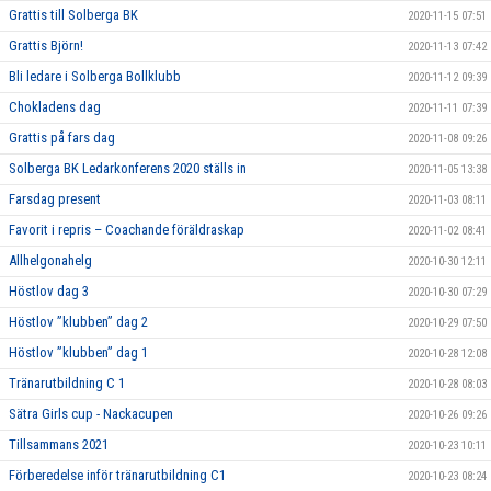
Grattis till Solberga BK
2020-11-15 07:51
Grattis Björn!
2020-11-13 07:42
Bli ledare i Solberga Bollklubb
2020-11-12 09:39
Chokladens dag
2020-11-11 07:39
Grattis på fars dag
2020-11-08 09:26
Solberga BK Ledarkonferens 2020 ställs in
2020-11-05 13:38
Farsdag present
2020-11-03 08:11
Favorit i repris – Coachande föräldraskap
2020-11-02 08:41
Allhelgonahelg
2020-10-30 12:11
Höstlov dag 3
2020-10-30 07:29
Höstlov ”klubben” dag 2
2020-10-29 07:50
Höstlov ”klubben” dag 1
2020-10-28 12:08
Tränarutbildning C 1
2020-10-28 08:03
Sätra Girls cup - Nackacupen
2020-10-26 09:26
Tillsammans 2021
2020-10-23 10:11
Förberedelse inför tränarutbildning C1
2020-10-23 08:24