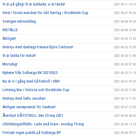
Vi är på gång! Vi är laddade, vi är tända!
2021-06-11 10:14
Vinst i första matchen för vårt herrlag i Stockholm Cup
2021-06-07 09:26
Sveriges nationaldag
2021-06-06 09:30
INSTÄLLD
2021-06-04 10:04
Äntligen!
2021-06-03 12:20
Intervju med damlags tränare Björn Carlsson!
2021-06-02 15:09
Vi är ladda för match!
2021-06-02 11:04
Morsdag!
2021-05-30 07:50
Nyheter från Solberga BK 20210525
2021-05-25 11:19
Nu är vi i gång med Gå-fotboll i SBK!
2021-05-21 07:14
Lottning klar i Victoria och Stockholm Cup
2021-05-20 17:04
Intervju med Safia Jaouhari
2021-05-14 11:43
Äntligen seriepremiär för Sanktan!
2021-05-07 12:39
Återstart GÅ-FOTBOLL den 20 maj 2021
2021-05-06 08:55
Utbildningstillfälle - Leda små lirare - onsdag 19 maj
2021-05-04 13:32
Fortsatt ingen publik på Solberga BP
2021-05-04 09:17