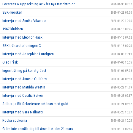
Leverans & uppackning av våra nya matchtröjor
2021-04-30 08:37
SBK- kiosken
2021-04-28 09:30
Intervju med Annika Vikander
2021-04-20 10:05
1967 klubben
2021-04-16 09:26
Intervju med Eleonor Haak
2021-04-15 07:52
SBK tränarutbildningen C
2021-04-13 09:25
Intervju med Josephine Lundgren
2021-04-06 11:19
Glad Påsk
2021-04-03 10:35
Ingen träning på konstgräset
2021-04-01 07:03
Intervju med Annelie Cullfors
2021-03-31 08:58
Intervju med Matilda Westin
2021-03-29 11:09
Intervju med Cecilia Belvén
2021-03-25 09:17
Solberga BK Sekreterare belönas med guld
2021-03-24 08:57
Intervju med Sara Nalbanti
2021-03-23 10:27
Rocka sockorna
2021-03-21 10:25
Glöm inte anmäla dig till årsmötet den 21 mars
2021-03-11 09:55