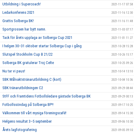
Utbildning i Supercoach!
2021-11-17 07:58
Ledarkonferens 2021
2021-11-16 12:30
Grattis Solberga BK!
2021-11-16 11:48
Sportgrossen har bytt namn.
2021-11-03 07:17
Tack för årets upplaga av Solberga Cup 2021
2021-11-01 11:27
I helgen 30–31 oktober startar Solberga Cup i gång
2021-10-28 15:28
Slutspel Stockholm Cup B 21/22
2021-10-26 15:17
Solberga BK gratulerar Troj Celte
2021-10-25 09:26
Nu tar vi paus!
2021-10-14 13:10
SBK Målvaktstränarutbildning C (kort)
2021-10-04 10:36
SBK tränarutbildningen C2
2021-09-29 08:44
StFF och Framtidens Fotbollsledare gästade Solberga BK
2021-09-29 00:13
Fotbollssöndag på Solberga BP!!
2021-09-17 10:25
Välkommen till vårt mysiga föreningscafé!
2021-09-14 15:30
Helgens resultat 3–5 september
2021-09-06 10:30
Årets lagfotografering
2021-09-05 09:10