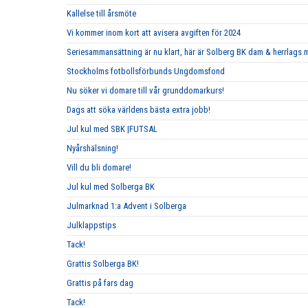
Kallelse till årsmöte
Vi kommer inom kort att avisera avgiften för 2024
Seriesammansättning är nu klart, här är Solberg BK dam & herrlags
Stockholms fotbollsförbunds Ungdomsfond
Nu söker vi domare till vår grunddomarkurs!
Dags att söka världens bästa extra jobb!
Jul kul med SBK |FUTSAL
Nyårshälsning!
Vill du bli domare!
Jul kul med Solberga BK
Julmarknad 1:a Advent i Solberga
Julklappstips
Tack!
Grattis Solberga BK!
Grattis på fars dag
Tack!