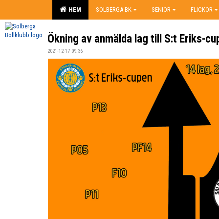
HEM
SOLBERGA BK
SENIOR
FLICKOR
Ökning av anmälda lag till S:t Eriks-c
2021-12-17 09:36