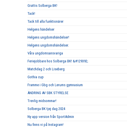
Grattis Solberga BK!
Tack!
Tack till alla funktionärer
Helgens händelser
Helgens ungdomshändelser!
Helgens ungdomshändelser.
Våra ungdomsansvariga
Feriejobbare hos Solberga BK! &#129392;
Matchdag 2 och Liseberg
Gothia cup
Framme i Gbg och Lerums gymnasium
ÄNDRING AV SBK STYRELSE
Trevlig midsommar!
Solberga BK tjej dag 2024
Ny app version från SportAdmin
Nu finns vi på Instagram!