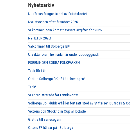
Nyhetsarkiv
Nu får sexåringar ta del av Fritidskortet
Nya styrelsen efter årsmötet 2026
Vi kommer inom kort att avisera avgiften för 2026
NYHETER 2026!
Välkommen till Solberga BK!
Ursäkta röran, hemsidan är under uppbyggnad!
FÖRENINGEN SÖDRA FOLKPARKEN
Tack för i år
Grattis Solberga BK på födelsedagen!
Tack!
Vi är registrerade för Fritidskortet
Solberga Bollklubb erhåller fortsatt stöd av Stiftelsen Dunross & C
Victoria och Stockholm Cup är lottade
Grattis till seriesegern
Ortens FF hälsar på i Solberga