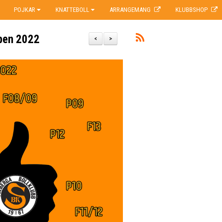
POJKAR
KNATTEBOLL
ARRANGEMANG
KLUBBSHOP
upen 2022
<
>