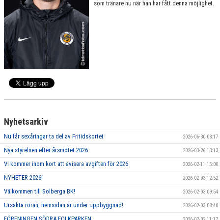
som tränare nu när han har fått denna möjlighet.
Nyhetsarkiv
Nu får sexåringar ta del av Fritidskortet
2026-06-30 08:17
Nya styrelsen efter årsmötet 2026
2026-03-26 13:13
Vi kommer inom kort att avisera avgiften för 2026
2026-02-11 15:00
NYHETER 2026!
2026-02-03 12:52
Välkommen till Solberga BK!
2026-02-03 09:54
Ursäkta röran, hemsidan är under uppbyggnad!
2026-02-03 08:40
FÖRENINGEN SÖDRA FOLKPARKEN
2026-02-02 11:17