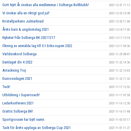
Gott Nytt År önskas alla medlemmar i Solberga Bollklubb!
2021-12-31 11:12
Vi önskar alla en riktigt god jul!
2021-12-23 10:38
Kristallparkens Julmarknad
2021-12-20 11:04
Årets barn & ungdomslag 2021
2021-12-18 17:05
Nyheter från Solberga BK 20211217
2021-12-17 13:18
Ökning av anmälda lag till S:t Eriks-cupen 2022
2021-12-17 09:36
Världsrekord Solberga
2021-11-29 08:47
Damlaget div 4 2022
2021-11-22 14:36
Avtackning Troj
2021-11-22 13:43
Dunrossdagen 2021
2021-11-22 11:32
Tack!
2021-11-17 12:55
Utbildning i Supercoach!
2021-11-17 07:58
Ledarkonferens 2021
2021-11-16 12:30
Grattis Solberga BK!
2021-11-16 11:48
Sportgrossen har bytt namn.
2021-11-03 07:17
Tack för årets upplaga av Solberga Cup 2021
2021-11-01 11:27