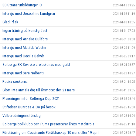
SBK tränarutbildningen C
2021-04-13 09:25
Intervju med Josephine Lundgren
2021-04-06 11:19
Glad Påsk
2021-04-03 10:35
Ingen träning på konstgräset
2021-04-01 07:03
Intervju med Annelie Cullfors
2021-03-31 08:58
Intervju med Matilda Westin
2021-03-29 11:09
Intervju med Cecilia Belvén
2021-03-25 09:17
Solberga BK Sekreterare belönas med guld
2021-03-24 08:57
Intervju med Sara Nalbanti
2021-03-23 10:27
Rocka sockorna
2021-03-21 10:25
Glöm inte anmäla dig till årsmötet den 21 mars
2021-03-11 09:55
Planeringen inför Solberga Cup 2021
2021-03-05 08:44
Stiftelsen Dunross & Co på besök
2021-02-26 16:30
Valberedningens förslag
2021-02-26 14:04
Solberga bollklubb och Puma presenterar årets matchtröja
2021-02-26 11:18
Föreläsning om Coachande Föräldraskap 10 mars eller 19 april
2021-02-23 08:47