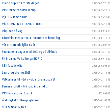
Rimbo cup: P11 första dagen
2023-06-17 21:28
P13 Fisksätra sommar cup
2023-06-16 10:17
P(11)-12 Rimbo Cup
2023-06-15 10:46
VÄLKOMMEN TILL KNATTEBOLL
2023-06-14 10:34
Inbjudan på väg ......
2023-06-09 14:06
6 fördelar med att vara tränare i ditt barns lag
2023-06-01 10:11
Vår ordförande fyller 69 år
2023-05-30 07:24
Fira nationaldagen med Solberga Bollklubb
2023-05-15 11:22
FK Bromma Vs Solberga BK P10
2023-05-09 13:32
SBK fasadskyltar
2023-05-02 08:57
Lagfotografering 2023
2023-04-24 14:58
Välkommen till vårt mysiga föreningscafé!
2023-04-21 10:55
Barnens idrott – Här pågår barnidrott
2023-04-19 08:46
P13 Farstacupen 2 april
2023-04-02
Årets nyhet Solberga glassen
2023-04-01 07:02
SBK MAGASIN Nr 1
2023-03-31 15:35