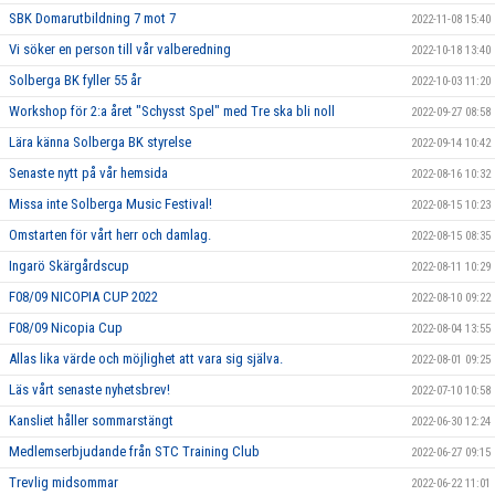
SBK Domarutbildning 7 mot 7
2022-11-08 15:40
Vi söker en person till vår valberedning
2022-10-18 13:40
Solberga BK fyller 55 år
2022-10-03 11:20
Workshop för 2:a året "Schysst Spel" med Tre ska bli noll
2022-09-27 08:58
Lära känna Solberga BK styrelse
2022-09-14 10:42
Senaste nytt på vår hemsida
2022-08-16 10:32
Missa inte Solberga Music Festival!
2022-08-15 10:23
Omstarten för vårt herr och damlag.
2022-08-15 08:35
Ingarö Skärgårdscup
2022-08-11 10:29
F08/09 NICOPIA CUP 2022
2022-08-10 09:22
F08/09 Nicopia Cup
2022-08-04 13:55
Allas lika värde och möjlighet att vara sig själva.
2022-08-01 09:25
Läs vårt senaste nyhetsbrev!
2022-07-10 10:58
Kansliet håller sommarstängt
2022-06-30 12:24
Medlemserbjudande från STC Training Club
2022-06-27 09:15
Trevlig midsommar
2022-06-22 11:01