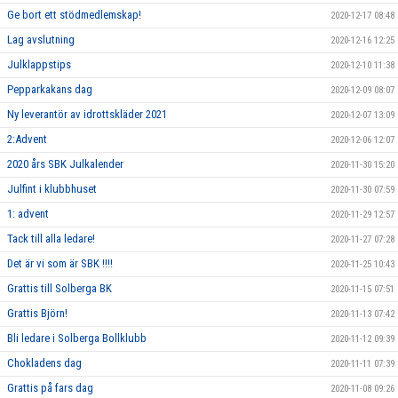
Ge bort ett stödmedlemskap!
2020-12-17 08:48
Lag avslutning
2020-12-16 12:25
Julklappstips
2020-12-10 11:38
Pepparkakans dag
2020-12-09 08:07
Ny leverantör av idrottskläder 2021
2020-12-07 13:09
2:Advent
2020-12-06 12:07
2020 års SBK Julkalender
2020-11-30 15:20
Julfint i klubbhuset
2020-11-30 07:59
1: advent
2020-11-29 12:57
Tack till alla ledare!
2020-11-27 07:28
Det är vi som är SBK !!!!
2020-11-25 10:43
Grattis till Solberga BK
2020-11-15 07:51
Grattis Björn!
2020-11-13 07:42
Bli ledare i Solberga Bollklubb
2020-11-12 09:39
Chokladens dag
2020-11-11 07:39
Grattis på fars dag
2020-11-08 09:26