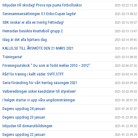
Inbjudan till skodag! Prova nya puma fotbollsskor.
2021-02-22 13:24
Seriesammansättningen S:t Eriks-Cupen lagda!
2021-02-19 08:52
SBK önskar er alla en trevlig Fettisdag!
2021-02-16 09:57
Hemsidan besökte Knatteboll grupp 2
2021-02-15 13:47
Idag är det alla hjärtans dag
2021-02-14 09:45
KALLELSE TILL ÅRSMÖTE DEN 21 MARS 2021
2021-02-11 09:49
Träningarna!
2021-02-10 08:50
Föreningsutskick ” Du som är född mellan 2010 – 2012”
2021-02-04 07:55
Råd för träning i kallt väder. SVFF,STFF
2021-02-03 14:39
Serie förändring för vårt herrlag säsongen 2021
2021-02-03 09:24
Valberedningen söker kandidater till styrelsen!
2021-02-02 09:03
I helgen startar vi upp våra ungdomsträningar.
2021-01-28 07:39
Dagens uppdrag 24 januari
2021-01-24 07:37
Dagens uppdrag 23 januari
2021-01-23 09:36
Inbjudan till domarutbildningen
2021-01-22 09:32
Dagens uppdrag 22 januari
2021-01-22 09:29