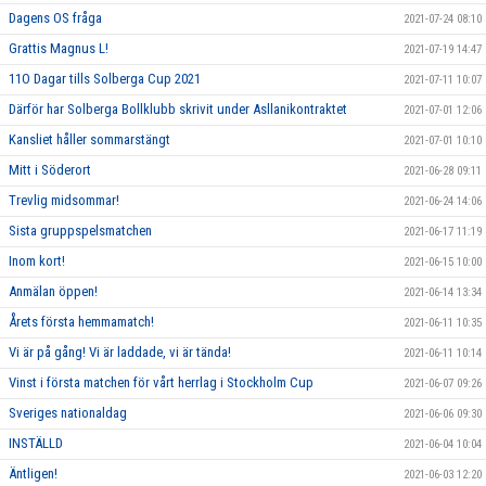
Dagens OS fråga
2021-07-24 08:10
Grattis Magnus L!
2021-07-19 14:47
11O Dagar tills Solberga Cup 2021
2021-07-11 10:07
Därför har Solberga Bollklubb skrivit under Asllanikontraktet
2021-07-01 12:06
Kansliet håller sommarstängt
2021-07-01 10:10
Mitt i Söderort
2021-06-28 09:11
Trevlig midsommar!
2021-06-24 14:06
Sista gruppspelsmatchen
2021-06-17 11:19
Inom kort!
2021-06-15 10:00
Anmälan öppen!
2021-06-14 13:34
Årets första hemmamatch!
2021-06-11 10:35
Vi är på gång! Vi är laddade, vi är tända!
2021-06-11 10:14
Vinst i första matchen för vårt herrlag i Stockholm Cup
2021-06-07 09:26
Sveriges nationaldag
2021-06-06 09:30
INSTÄLLD
2021-06-04 10:04
Äntligen!
2021-06-03 12:20