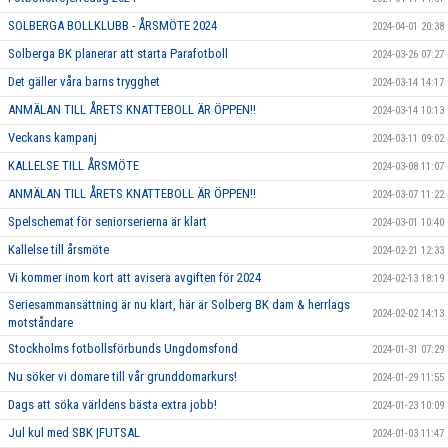
SOLBERGA BOLLKLUBB - ÅRSMÖTE 2024
2024-04-01 20:38
Solberga BK planerar att starta Parafotboll
2024-03-26 07:27
Det gäller våra barns trygghet
2024-03-14 14:17
ANMÄLAN TILL ÅRETS KNATTEBOLL ÄR ÖPPEN!!
2024-03-14 10:13
Veckans kampanj
2024-03-11 09:02
KALLELSE TILL ÅRSMÖTE
2024-03-08 11:07
ANMÄLAN TILL ÅRETS KNATTEBOLL ÄR ÖPPEN!!
2024-03-07 11:22
Spelschemat för seniorserierna är klart
2024-03-01 10:40
Kallelse till årsmöte
2024-02-21 12:33
Vi kommer inom kort att avisera avgiften för 2024
2024-02-13 18:19
Seriesammansättning är nu klart, här är Solberg BK dam & herrlags
2024-02-02 14:13
motståndare
Stockholms fotbollsförbunds Ungdomsfond
2024-01-31 07:29
Nu söker vi domare till vår grunddomarkurs!
2024-01-29 11:55
Dags att söka världens bästa extra jobb!
2024-01-23 10:09
Jul kul med SBK |FUTSAL
2024-01-03 11:47