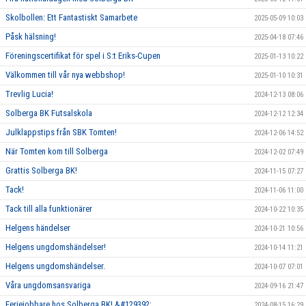
Skolbollen: Ett Fantastiskt Samarbete
2025-05-09 10:03
Påsk hälsning!
2025-04-18 07:46
Föreningscertifikat för spel i S:t Eriks-Cupen
2025-01-13 10:22
Välkommen till vår nya webbshop!
2025-01-10 10:31
Trevlig Lucia!
2024-12-13 08:06
Solberga BK Futsalskola
2024-12-12 12:34
Julklappstips från SBK Tomten!
2024-12-06 14:52
När Tomten kom till Solberga
2024-12-02 07:49
Grattis Solberga BK!
2024-11-15 07:27
Tack!
2024-11-06 11:00
Tack till alla funktionärer
2024-10-22 10:35
Helgens händelser
2024-10-21 10:56
Helgens ungdomshändelser!
2024-10-14 11:21
Helgens ungdomshändelser.
2024-10-07 07:01
Våra ungdomsansvariga
2024-09-16 21:47
Feriejobbare hos Solberga BK! &#129392;
2024-08-15 16:29