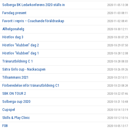
Solberga BK Ledarkonferens 2020 ställs in
2020-11-05 13:38
Farsdag present
2020-11-03 08:11
Favorit i repris – Coachande föräldraskap
2020-11-02 08:41
Allhelgonahelg
2020-10-30 12:11
Höstlov dag 3
2020-10-30 07:29
Höstlov ”klubben” dag 2
2020-10-29 07:50
Höstlov ”klubben” dag 1
2020-10-28 12:08
Tränarutbildning C 1
2020-10-28 08:03
Sätra Girls cup - Nackacupen
2020-10-26 09:26
Tillsammans 2021
2020-10-23 10:11
Förberedelse inför tränarutbildning C1
2020-10-23 08:24
SBK ON TOUR 2
2020-10-22 07:46
Solberga cup 2020
2020-10-21 10:48
Cupspel
2020-10-14 13:19
Skills & Play Clinic
2020-10-12 10:16
F08
2020-10-05 13:17