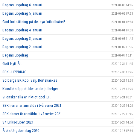
Dagens uppdrag 6 januari
2021-01-06 14:06
Dagens uppdrag 5 januari
2021-01-05 07:53
God fortsättning på det nya fotbollsåret!
2021-01-04 07:54
Dagens uppdrag 4 januari
2021-01-04 07:50
Dagens uppdrag 3 januari
2021-01-03 11:42
Dagens uppdrag 2 januari
2021-01-02 11:36
Dagens uppdrag
2021-01-01 10:11
Gott Nytt År!
2020-12-31 11:45
SBK - UPPDRAG
2020-12-30 13:26
Solberga BK Köp, Sälj, Bortskänkes
2020-12-29 13:30
Kansliets öppettider under julhelgen
2020-12-27 15:26
Vi önskar alla en riktigt god jul!
2020-12-24 00:01
SBK herrar är anmälda i två serier 2021
2020-12-22 14:20
SBK damer är anmälda i två serier 2021
2020-12-22 11:45
S:t Eriks-cupen 2021
2020-12-21 14:24
Årets Ungdomslag 2020
2020-12-18 07:34