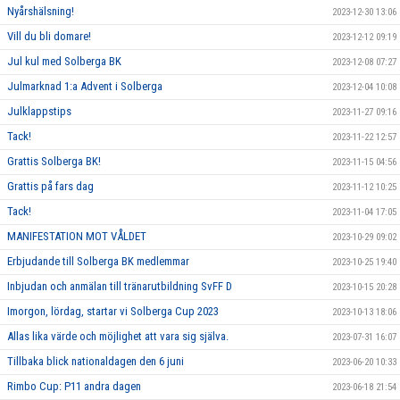
Nyårshälsning!
2023-12-30 13:06
Vill du bli domare!
2023-12-12 09:19
Jul kul med Solberga BK
2023-12-08 07:27
Julmarknad 1:a Advent i Solberga
2023-12-04 10:08
Julklappstips
2023-11-27 09:16
Tack!
2023-11-22 12:57
Grattis Solberga BK!
2023-11-15 04:56
Grattis på fars dag
2023-11-12 10:25
Tack!
2023-11-04 17:05
MANIFESTATION MOT VÅLDET
2023-10-29 09:02
Erbjudande till Solberga BK medlemmar
2023-10-25 19:40
Inbjudan och anmälan till tränarutbildning SvFF D
2023-10-15 20:28
Imorgon, lördag, startar vi Solberga Cup 2023
2023-10-13 18:06
Allas lika värde och möjlighet att vara sig själva.
2023-07-31 16:07
Tillbaka blick nationaldagen den 6 juni
2023-06-20 10:33
Rimbo Cup: P11 andra dagen
2023-06-18 21:54