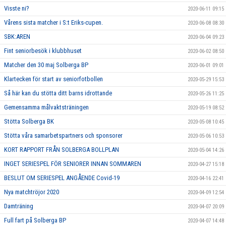
Visste ni?
2020-06-11 09:15
Vårens sista matcher i S:t Eriks-cupen.
2020-06-08 08:30
SBK:AREN
2020-06-04 09:23
Fint seniorbesök i klubbhuset
2020-06-02 08:50
Matcher den 30 maj Solberga BP
2020-06-01 09:01
Klartecken för start av seniorfotbollen
2020-05-29 15:53
Så här kan du stötta ditt barns idrottande
2020-05-26 11:25
Gemensamma målvaktsträningen
2020-05-19 08:52
Stötta Solberga BK
2020-05-08 10:45
Stötta våra samarbetspartners och sponsorer
2020-05-06 10:53
KORT RAPPORT FRÅN SOLBERGA BOLLPLAN
2020-05-04 14:26
INGET SERIESPEL FÖR SENIORER INNAN SOMMAREN
2020-04-27 15:18
BESLUT OM SERIESPEL ANGÅENDE Covid-19
2020-04-16 22:41
Nya matchtröjor 2020
2020-04-09 12:54
Damträning
2020-04-07 20:09
Full fart på Solberga BP
2020-04-07 14:48