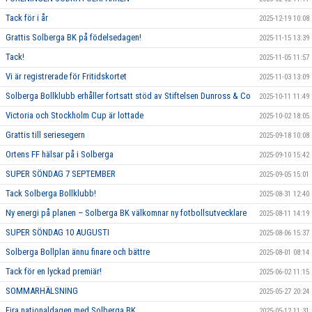
Tack för i år
2025-12-19 10:08
Grattis Solberga BK på födelsedagen!
2025-11-15 13:39
Tack!
2025-11-05 11:57
Vi är registrerade för Fritidskortet
2025-11-03 13:09
Solberga Bollklubb erhåller fortsatt stöd av Stiftelsen Dunross & Co
2025-10-11 11:49
Victoria och Stockholm Cup är lottade
2025-10-02 18:05
Grattis till seriesegern
2025-09-18 10:08
Ortens FF hälsar på i Solberga
2025-09-10 15:42
SUPER SÖNDAG 7 SEPTEMBER
2025-09-05 15:01
Tack Solberga Bollklubb!
2025-08-31 12:40
Ny energi på planen – Solberga BK välkomnar ny fotbollsutvecklare
2025-08-11 14:19
SUPER SÖNDAG 10 AUGUSTI
2025-08-06 15:37
Solberga Bollplan ännu finare och bättre
2025-08-01 08:14
Tack för en lyckad premiär!
2025-06-02 11:15
SOMMARHÄLSNING
2025-05-27 20:24
Fira nationaldagen med Solberga BK
2025-05-12 11:31