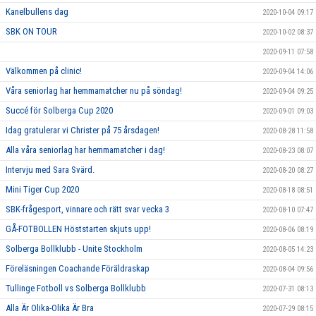
Kanelbullens dag
2020-10-04 09:17
SBK ON TOUR
2020-10-02 08:37
2020-09-11 07:58
Välkommen på clinic!
2020-09-04 14:06
Våra seniorlag har hemmamatcher nu på söndag!
2020-09-04 09:25
Succé för Solberga Cup 2020
2020-09-01 09:03
Idag gratulerar vi Christer på 75 årsdagen!
2020-08-28 11:58
Alla våra seniorlag har hemmamatcher i dag!
2020-08-23 08:07
Intervju med Sara Svärd.
2020-08-20 08:27
Mini Tiger Cup 2020
2020-08-18 08:51
SBK-frågesport, vinnare och rätt svar vecka 3
2020-08-10 07:47
GÅ-FOTBOLLEN Höststarten skjuts upp!
2020-08-06 08:19
Solberga Bollklubb - Unite Stockholm
2020-08-05 14:23
Föreläsningen Coachande Föräldraskap
2020-08-04 09:56
Tullinge Fotboll vs Solberga Bollklubb
2020-07-31 08:13
Alla Är Olika-Olika Är Bra
2020-07-29 08:15