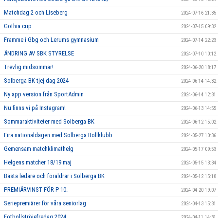
Matchdag 2 och Liseberg
2024-07-16 21:35
Gothia cup
2024-07-15 09:32
Framme i Gbg och Lerums gymnasium
2024-07-14 22:23
ÄNDRING AV SBK STYRELSE
2024-07-10 10:12
Trevlig midsommar!
2024-06-20 18:17
Solberga BK tjej dag 2024
2024-06-14 14:32
Ny app version från SportAdmin
2024-06-14 12:31
Nu finns vi på Instagram!
2024-06-13 14:55
Sommaraktiviteter med Solberga BK
2024-06-12 15:02
Fira nationaldagen med Solberga Bollklubb
2024-05-27 10:36
Gemensam matchklimathelg
2024-05-17 09:53
Helgens matcher 18/19 maj
2024-05-15 13:34
Bästa ledare och föräldrar i Solberga BK
2024-05-12 15:10
PREMIÄRVINST FÖR P 10.
2024-04-20 19:07
Seriepremiärer för våra seniorlag
2024-04-13 15:31
Fotbollströjefredag 2024
2024-04-11 14:31