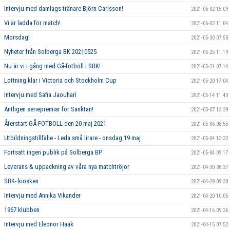
Intervju med damlags tränare Björn Carlsson!
2021-06-02 15:09
Vi är ladda för match!
2021-06-02 11:04
Morsdag!
2021-05-30 07:50
Nyheter från Solberga BK 20210525
2021-05-25 11:19
Nu är vi i gång med Gå-fotboll i SBK!
2021-05-21 07:14
Lottning klar i Victoria och Stockholm Cup
2021-05-20 17:04
Intervju med Safia Jaouhari
2021-05-14 11:43
Äntligen seriepremiär för Sanktan!
2021-05-07 12:39
Återstart GÅ-FOTBOLL den 20 maj 2021
2021-05-06 08:55
Utbildningstillfälle - Leda små lirare - onsdag 19 maj
2021-05-04 13:32
Fortsatt ingen publik på Solberga BP
2021-05-04 09:17
Leverans & uppackning av våra nya matchtröjor
2021-04-30 08:37
SBK- kiosken
2021-04-28 09:30
Intervju med Annika Vikander
2021-04-20 10:05
1967 klubben
2021-04-16 09:26
Intervju med Eleonor Haak
2021-04-15 07:52