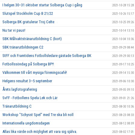
I helgen 30–31 oktober startar Solberga Cup i gång
2021-10-28 15:28
Slutspel Stockholm Cup B 21/22
2021-10-26 15:17
Solberga BK gratulerar Troj Celte
2021-10-25 09:26
Nu tar vi paus!
2021-10-14 13:10
SBK Målvaktstränarutbildning C (kort)
2021-10-04 10:36
SBK tränarutbildningen C2
2021-09-29 08:44
StFF och Framtidens Fotbollsledare gästade Solberga BK
2021-09-29 00:13
Fotbollssöndag på Solberga BP!!
2021-09-17 10:25
Välkommen till vårt mysiga föreningscafé!
2021-09-14 15:30
Helgens resultat 3–5 september
2021-09-06 10:30
Årets lagfotografering
2021-09-05 09:10
SvFF - Fotbollens Spela Lek och Lär
2021-09-01 21:26
Tränarutbildning C
2021-08-30 10:36
Workshop "Schysst Spel" med Tre ska bli noll
2021-08-23 08:33
Internationella ungdomsdagen
2021-08-12 08:09
Allas lika värde och möjlighet att vara sig själva.
2021-08-02 17:01