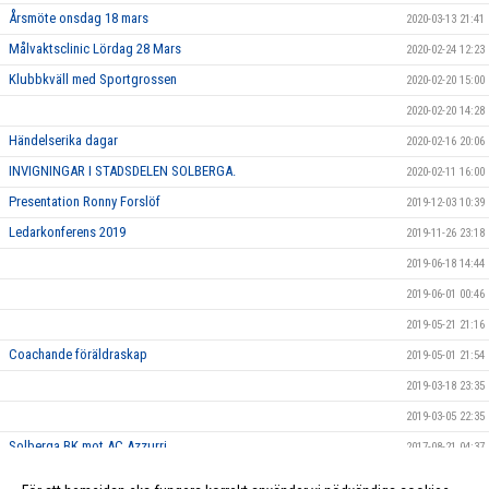
Årsmöte onsdag 18 mars
2020-03-13 21:41
Målvaktsclinic Lördag 28 Mars
2020-02-24 12:23
Klubbkväll med Sportgrossen
2020-02-20 15:00
2020-02-20 14:28
Händelserika dagar
2020-02-16 20:06
INVIGNINGAR I STADSDELEN SOLBERGA.
2020-02-11 16:00
Presentation Ronny Forslöf
2019-12-03 10:39
Ledarkonferens 2019
2019-11-26 23:18
2019-06-18 14:44
2019-06-01 00:46
2019-05-21 21:16
Coachande föräldraskap
2019-05-01 21:54
2019-03-18 23:35
2019-03-05 22:35
Solberga BK mot AC Azzurri
2017-08-21 04:37
På Söder var det fullt av människor som alla var vackert klädda i
2017-08-19 04:38