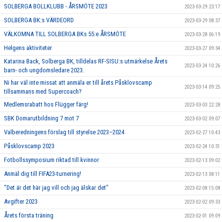
SOLBERGA BOLLKLUBB - ÅRSMÖTE 2023
2023-03-29 23:17
SOLBERGA BK:s VÄRDEORD
2023-03-29 08:37
VÄLKOMNA TILL SOLBERGA BKs 55:e ÅRSMÖTE
2023-03-28 06:19
Helgens aktiviteter
2023-03-27 09:34
Katarina Back, Solberga BK, tilldelas RF-SISU:s utmärkelse Årets
2023-03-24 10:26
barn- och ungdomsledare 2023.
Ni har väl inte missat att anmäla er till årets Påsklovscamp
2023-03-14 09:25
tillsammans med Supercoach?
Medlemsrabatt hos Flügger färg!
2023-03-03 22:28
SBK Domarutbildning 7 mot 7
2023-03-02 09:07
Valberedningens förslag till styrelse 2023–2024
2023-02-27 10:43
Påsklovscamp 2023
2023-02-24 10:31
Fotbollssymposium riktad till kvinnor
2023-02-13 09:02
Anmäl dig till FIFA23-turnering!
2023-02-13 08:11
"Det är det här jag vill och jag älskar det"
2023-02-08 15:08
Avgifter 2023
2023-02-02 09:33
Årets första träning
2023-02-01 09:09