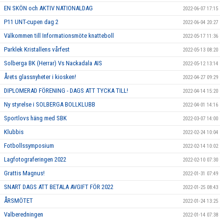
EN SKÖN och AKTIV NATIONALDAG
2022-06-07 17:15
P11 UNT-cupen dag 2
2022-06-04 20:27
Välkommen till Informationsmöte knatteboll
2022-05-17 11:36
Parklek Kristallens vårfest
2022-05-13 08:20
Solberga BK (Herrar) Vs Nackadala AIS
2022-05-12 13:14
Årets glassnyheter i kiosken!
2022-04-27 09:29
DIPLOMERAD FÖRENING - DAGS ATT TYCKA TILL!
2022-04-14 15:20
Ny styrelse i SOLBERGA BOLLKLUBB
2022-04-01 14:16
Sportlovs häng med SBK
2022-03-07 14:00
Klubbis
2022-02-24 10:04
Fotbollssymposium
2022-02-14 10:02
Lagfotograferingen 2022
2022-02-10 07:30
Grattis Magnus!
2022-01-31 07:49
SNART DAGS ATT BETALA AVGIFT FÖR 2022
2022-01-25 08:43
ÅRSMÖTET
2022-01-24 13:25
Valberedningen
2022-01-14 07:38