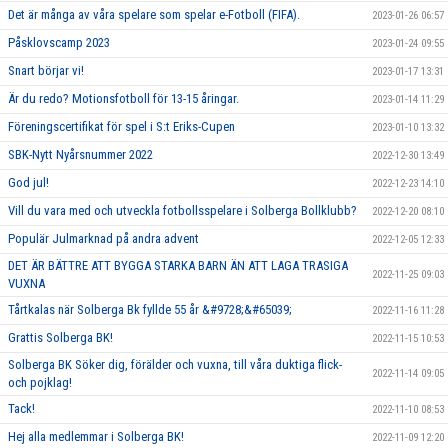
Det är många av våra spelare som spelar e-Fotboll (FIFA).
2023-01-26 06:57
Påsklovscamp 2023
2023-01-24 09:55
Snart börjar vi!
2023-01-17 13:31
Är du redo? Motionsfotboll för 13-15 åringar.
2023-01-14 11:29
Föreningscertifikat för spel i S:t Eriks-Cupen
2023-01-10 13:32
SBK-Nytt Nyårsnummer 2022
2022-12-30 13:49
God jul!
2022-12-23 14:10
Vill du vara med och utveckla fotbollsspelare i Solberga Bollklubb?
2022-12-20 08:10
Populär Julmarknad på andra advent
2022-12-05 12:33
DET ÄR BÄTTRE ATT BYGGA STARKA BARN ÄN ATT LAGA TRASIGA
2022-11-25 09:03
VUXNA
Tårtkalas när Solberga Bk fyllde 55 år &#9728;&#65039;
2022-11-16 11:28
Grattis Solberga BK!
2022-11-15 10:53
Solberga BK Söker dig, förälder och vuxna, till våra duktiga flick-
2022-11-14 09:05
och pojklag!
Tack!
2022-11-10 08:53
Hej alla medlemmar i Solberga BK!
2022-11-09 12:20