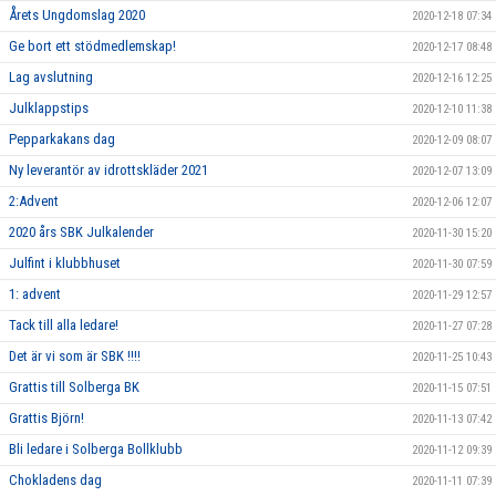
Årets Ungdomslag 2020
2020-12-18 07:34
Ge bort ett stödmedlemskap!
2020-12-17 08:48
Lag avslutning
2020-12-16 12:25
Julklappstips
2020-12-10 11:38
Pepparkakans dag
2020-12-09 08:07
Ny leverantör av idrottskläder 2021
2020-12-07 13:09
2:Advent
2020-12-06 12:07
2020 års SBK Julkalender
2020-11-30 15:20
Julfint i klubbhuset
2020-11-30 07:59
1: advent
2020-11-29 12:57
Tack till alla ledare!
2020-11-27 07:28
Det är vi som är SBK !!!!
2020-11-25 10:43
Grattis till Solberga BK
2020-11-15 07:51
Grattis Björn!
2020-11-13 07:42
Bli ledare i Solberga Bollklubb
2020-11-12 09:39
Chokladens dag
2020-11-11 07:39