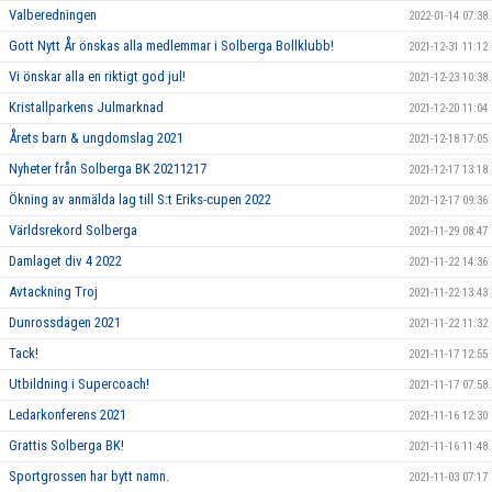
Valberedningen
2022-01-14 07:38
Gott Nytt År önskas alla medlemmar i Solberga Bollklubb!
2021-12-31 11:12
Vi önskar alla en riktigt god jul!
2021-12-23 10:38
Kristallparkens Julmarknad
2021-12-20 11:04
Årets barn & ungdomslag 2021
2021-12-18 17:05
Nyheter från Solberga BK 20211217
2021-12-17 13:18
Ökning av anmälda lag till S:t Eriks-cupen 2022
2021-12-17 09:36
Världsrekord Solberga
2021-11-29 08:47
Damlaget div 4 2022
2021-11-22 14:36
Avtackning Troj
2021-11-22 13:43
Dunrossdagen 2021
2021-11-22 11:32
Tack!
2021-11-17 12:55
Utbildning i Supercoach!
2021-11-17 07:58
Ledarkonferens 2021
2021-11-16 12:30
Grattis Solberga BK!
2021-11-16 11:48
Sportgrossen har bytt namn.
2021-11-03 07:17