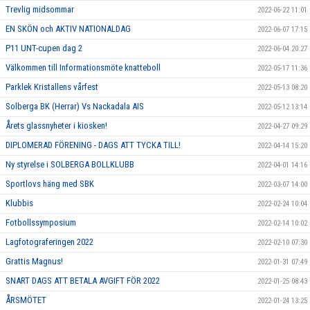
Trevlig midsommar
2022-06-22 11:01
EN SKÖN och AKTIV NATIONALDAG
2022-06-07 17:15
P11 UNT-cupen dag 2
2022-06-04 20:27
Välkommen till Informationsmöte knatteboll
2022-05-17 11:36
Parklek Kristallens vårfest
2022-05-13 08:20
Solberga BK (Herrar) Vs Nackadala AIS
2022-05-12 13:14
Årets glassnyheter i kiosken!
2022-04-27 09:29
DIPLOMERAD FÖRENING - DAGS ATT TYCKA TILL!
2022-04-14 15:20
Ny styrelse i SOLBERGA BOLLKLUBB
2022-04-01 14:16
Sportlovs häng med SBK
2022-03-07 14:00
Klubbis
2022-02-24 10:04
Fotbollssymposium
2022-02-14 10:02
Lagfotograferingen 2022
2022-02-10 07:30
Grattis Magnus!
2022-01-31 07:49
SNART DAGS ATT BETALA AVGIFT FÖR 2022
2022-01-25 08:43
ÅRSMÖTET
2022-01-24 13:25