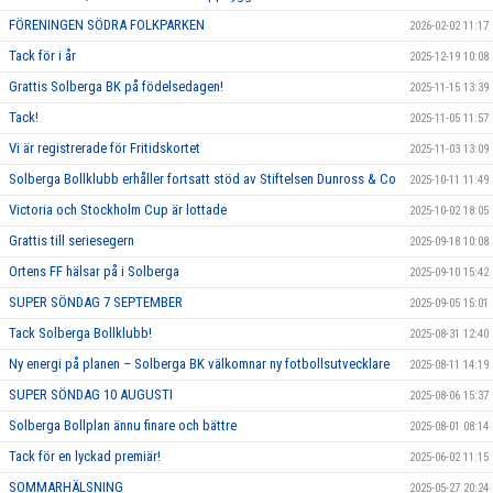
FÖRENINGEN SÖDRA FOLKPARKEN
2026-02-02 11:17
Tack för i år
2025-12-19 10:08
Grattis Solberga BK på födelsedagen!
2025-11-15 13:39
Tack!
2025-11-05 11:57
Vi är registrerade för Fritidskortet
2025-11-03 13:09
Solberga Bollklubb erhåller fortsatt stöd av Stiftelsen Dunross & Co
2025-10-11 11:49
Victoria och Stockholm Cup är lottade
2025-10-02 18:05
Grattis till seriesegern
2025-09-18 10:08
Ortens FF hälsar på i Solberga
2025-09-10 15:42
SUPER SÖNDAG 7 SEPTEMBER
2025-09-05 15:01
Tack Solberga Bollklubb!
2025-08-31 12:40
Ny energi på planen – Solberga BK välkomnar ny fotbollsutvecklare
2025-08-11 14:19
SUPER SÖNDAG 10 AUGUSTI
2025-08-06 15:37
Solberga Bollplan ännu finare och bättre
2025-08-01 08:14
Tack för en lyckad premiär!
2025-06-02 11:15
SOMMARHÄLSNING
2025-05-27 20:24