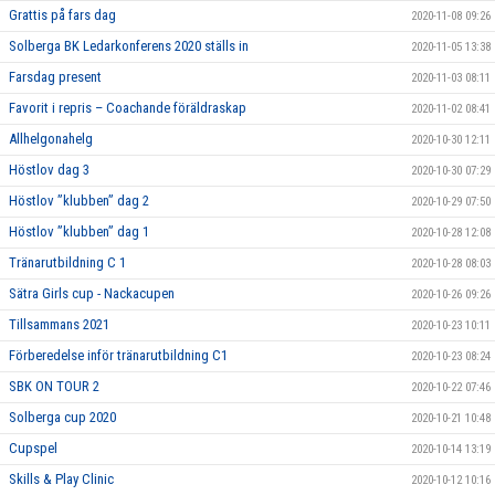
Grattis på fars dag
2020-11-08 09:26
Solberga BK Ledarkonferens 2020 ställs in
2020-11-05 13:38
Farsdag present
2020-11-03 08:11
Favorit i repris – Coachande föräldraskap
2020-11-02 08:41
Allhelgonahelg
2020-10-30 12:11
Höstlov dag 3
2020-10-30 07:29
Höstlov ”klubben” dag 2
2020-10-29 07:50
Höstlov ”klubben” dag 1
2020-10-28 12:08
Tränarutbildning C 1
2020-10-28 08:03
Sätra Girls cup - Nackacupen
2020-10-26 09:26
Tillsammans 2021
2020-10-23 10:11
Förberedelse inför tränarutbildning C1
2020-10-23 08:24
SBK ON TOUR 2
2020-10-22 07:46
Solberga cup 2020
2020-10-21 10:48
Cupspel
2020-10-14 13:19
Skills & Play Clinic
2020-10-12 10:16