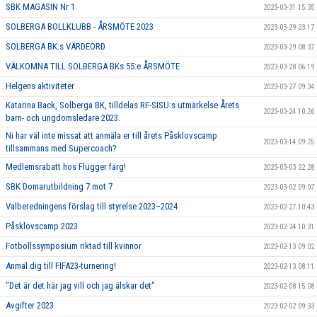
SBK MAGASIN Nr 1
2023-03-31 15:35
SOLBERGA BOLLKLUBB - ÅRSMÖTE 2023
2023-03-29 23:17
SOLBERGA BK:s VÄRDEORD
2023-03-29 08:37
VÄLKOMNA TILL SOLBERGA BKs 55:e ÅRSMÖTE
2023-03-28 06:19
Helgens aktiviteter
2023-03-27 09:34
Katarina Back, Solberga BK, tilldelas RF-SISU:s utmärkelse Årets
2023-03-24 10:26
barn- och ungdomsledare 2023.
Ni har väl inte missat att anmäla er till årets Påsklovscamp
2023-03-14 09:25
tillsammans med Supercoach?
Medlemsrabatt hos Flügger färg!
2023-03-03 22:28
SBK Domarutbildning 7 mot 7
2023-03-02 09:07
Valberedningens förslag till styrelse 2023–2024
2023-02-27 10:43
Påsklovscamp 2023
2023-02-24 10:31
Fotbollssymposium riktad till kvinnor
2023-02-13 09:02
Anmäl dig till FIFA23-turnering!
2023-02-13 08:11
"Det är det här jag vill och jag älskar det"
2023-02-08 15:08
Avgifter 2023
2023-02-02 09:33