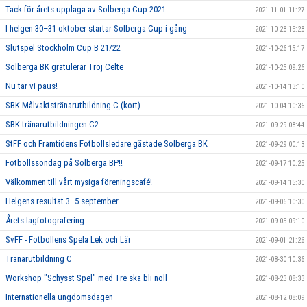
Tack för årets upplaga av Solberga Cup 2021
2021-11-01 11:27
I helgen 30–31 oktober startar Solberga Cup i gång
2021-10-28 15:28
Slutspel Stockholm Cup B 21/22
2021-10-26 15:17
Solberga BK gratulerar Troj Celte
2021-10-25 09:26
Nu tar vi paus!
2021-10-14 13:10
SBK Målvaktstränarutbildning C (kort)
2021-10-04 10:36
SBK tränarutbildningen C2
2021-09-29 08:44
StFF och Framtidens Fotbollsledare gästade Solberga BK
2021-09-29 00:13
Fotbollssöndag på Solberga BP!!
2021-09-17 10:25
Välkommen till vårt mysiga föreningscafé!
2021-09-14 15:30
Helgens resultat 3–5 september
2021-09-06 10:30
Årets lagfotografering
2021-09-05 09:10
SvFF - Fotbollens Spela Lek och Lär
2021-09-01 21:26
Tränarutbildning C
2021-08-30 10:36
Workshop "Schysst Spel" med Tre ska bli noll
2021-08-23 08:33
Internationella ungdomsdagen
2021-08-12 08:09