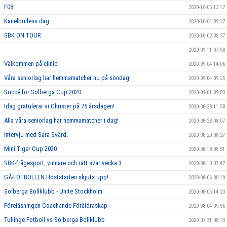
F08
2020-10-05 13:17
Kanelbullens dag
2020-10-04 09:17
SBK ON TOUR
2020-10-02 08:37
2020-09-11 07:58
Välkommen på clinic!
2020-09-04 14:06
Våra seniorlag har hemmamatcher nu på söndag!
2020-09-04 09:25
Succé för Solberga Cup 2020
2020-09-01 09:03
Idag gratulerar vi Christer på 75 årsdagen!
2020-08-28 11:58
Alla våra seniorlag har hemmamatcher i dag!
2020-08-23 08:07
Intervju med Sara Svärd.
2020-08-20 08:27
Mini Tiger Cup 2020
2020-08-18 08:51
SBK-frågesport, vinnare och rätt svar vecka 3
2020-08-10 07:47
GÅ-FOTBOLLEN Höststarten skjuts upp!
2020-08-06 08:19
Solberga Bollklubb - Unite Stockholm
2020-08-05 14:23
Föreläsningen Coachande Föräldraskap
2020-08-04 09:56
Tullinge Fotboll vs Solberga Bollklubb
2020-07-31 08:13