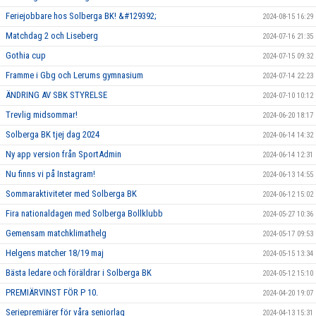
Feriejobbare hos Solberga BK! &#129392;
2024-08-15 16:29
Matchdag 2 och Liseberg
2024-07-16 21:35
Gothia cup
2024-07-15 09:32
Framme i Gbg och Lerums gymnasium
2024-07-14 22:23
ÄNDRING AV SBK STYRELSE
2024-07-10 10:12
Trevlig midsommar!
2024-06-20 18:17
Solberga BK tjej dag 2024
2024-06-14 14:32
Ny app version från SportAdmin
2024-06-14 12:31
Nu finns vi på Instagram!
2024-06-13 14:55
Sommaraktiviteter med Solberga BK
2024-06-12 15:02
Fira nationaldagen med Solberga Bollklubb
2024-05-27 10:36
Gemensam matchklimathelg
2024-05-17 09:53
Helgens matcher 18/19 maj
2024-05-15 13:34
Bästa ledare och föräldrar i Solberga BK
2024-05-12 15:10
PREMIÄRVINST FÖR P 10.
2024-04-20 19:07
Seriepremiärer för våra seniorlag
2024-04-13 15:31