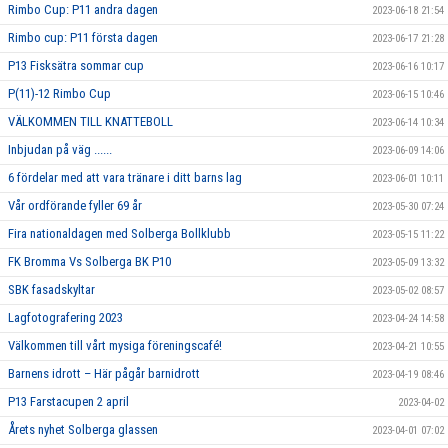
Rimbo Cup: P11 andra dagen
2023-06-18 21:54
Rimbo cup: P11 första dagen
2023-06-17 21:28
P13 Fisksätra sommar cup
2023-06-16 10:17
P(11)-12 Rimbo Cup
2023-06-15 10:46
VÄLKOMMEN TILL KNATTEBOLL
2023-06-14 10:34
Inbjudan på väg ......
2023-06-09 14:06
6 fördelar med att vara tränare i ditt barns lag
2023-06-01 10:11
Vår ordförande fyller 69 år
2023-05-30 07:24
Fira nationaldagen med Solberga Bollklubb
2023-05-15 11:22
FK Bromma Vs Solberga BK P10
2023-05-09 13:32
SBK fasadskyltar
2023-05-02 08:57
Lagfotografering 2023
2023-04-24 14:58
Välkommen till vårt mysiga föreningscafé!
2023-04-21 10:55
Barnens idrott – Här pågår barnidrott
2023-04-19 08:46
P13 Farstacupen 2 april
2023-04-02
Årets nyhet Solberga glassen
2023-04-01 07:02