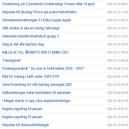
Föreläsning om Coachande Föräldraskap 10 mars eller 19 april
2021-02-23 08:47
Inbjudan till skodag! Prova nya puma fotbollsskor.
2021-02-22 13:24
Seriesammansättningen S:t Eriks-Cupen lagda!
2021-02-19 08:52
SBK önskar er alla en trevlig Fettisdag!
2021-02-16 09:57
Hemsidan besökte Knatteboll grupp 2
2021-02-15 13:47
Idag är det alla hjärtans dag
2021-02-14 09:45
KALLELSE TILL ÅRSMÖTE DEN 21 MARS 2021
2021-02-11 09:49
Träningarna!
2021-02-10 08:50
Föreningsutskick ” Du som är född mellan 2010 – 2012”
2021-02-04 07:55
Råd för träning i kallt väder. SVFF,STFF
2021-02-03 14:39
Serie förändring för vårt herrlag säsongen 2021
2021-02-03 09:24
Valberedningen söker kandidater till styrelsen!
2021-02-02 09:03
I helgen startar vi upp våra ungdomsträningar.
2021-01-28 07:39
Dagens uppdrag 24 januari
2021-01-24 07:37
Dagens uppdrag 23 januari
2021-01-23 09:36
Inbjudan till domarutbildningen
2021-01-22 09:32