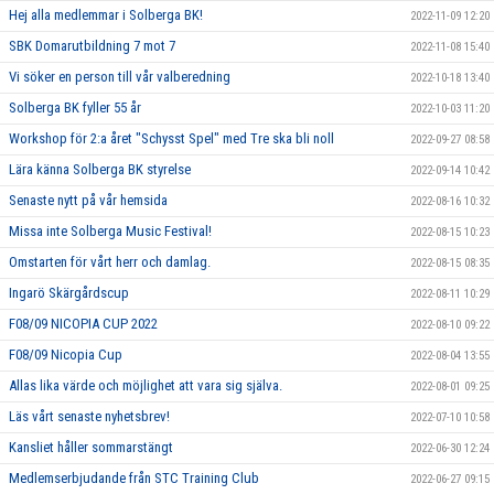
Hej alla medlemmar i Solberga BK!
2022-11-09 12:20
SBK Domarutbildning 7 mot 7
2022-11-08 15:40
Vi söker en person till vår valberedning
2022-10-18 13:40
Solberga BK fyller 55 år
2022-10-03 11:20
Workshop för 2:a året "Schysst Spel" med Tre ska bli noll
2022-09-27 08:58
Lära känna Solberga BK styrelse
2022-09-14 10:42
Senaste nytt på vår hemsida
2022-08-16 10:32
Missa inte Solberga Music Festival!
2022-08-15 10:23
Omstarten för vårt herr och damlag.
2022-08-15 08:35
Ingarö Skärgårdscup
2022-08-11 10:29
F08/09 NICOPIA CUP 2022
2022-08-10 09:22
F08/09 Nicopia Cup
2022-08-04 13:55
Allas lika värde och möjlighet att vara sig själva.
2022-08-01 09:25
Läs vårt senaste nyhetsbrev!
2022-07-10 10:58
Kansliet håller sommarstängt
2022-06-30 12:24
Medlemserbjudande från STC Training Club
2022-06-27 09:15