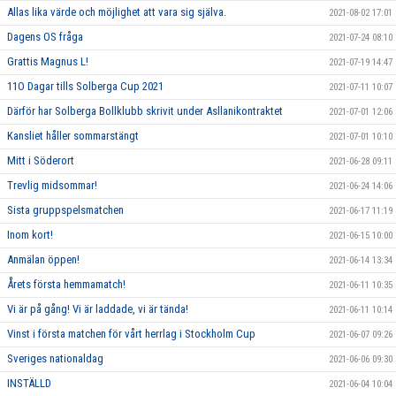
Allas lika värde och möjlighet att vara sig själva.
2021-08-02 17:01
Dagens OS fråga
2021-07-24 08:10
Grattis Magnus L!
2021-07-19 14:47
11O Dagar tills Solberga Cup 2021
2021-07-11 10:07
Därför har Solberga Bollklubb skrivit under Asllanikontraktet
2021-07-01 12:06
Kansliet håller sommarstängt
2021-07-01 10:10
Mitt i Söderort
2021-06-28 09:11
Trevlig midsommar!
2021-06-24 14:06
Sista gruppspelsmatchen
2021-06-17 11:19
Inom kort!
2021-06-15 10:00
Anmälan öppen!
2021-06-14 13:34
Årets första hemmamatch!
2021-06-11 10:35
Vi är på gång! Vi är laddade, vi är tända!
2021-06-11 10:14
Vinst i första matchen för vårt herrlag i Stockholm Cup
2021-06-07 09:26
Sveriges nationaldag
2021-06-06 09:30
INSTÄLLD
2021-06-04 10:04