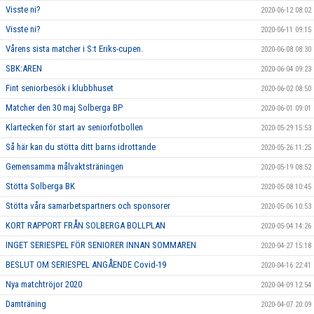
Visste ni?
2020-06-12 08:02
Visste ni?
2020-06-11 09:15
Vårens sista matcher i S:t Eriks-cupen.
2020-06-08 08:30
SBK:AREN
2020-06-04 09:23
Fint seniorbesök i klubbhuset
2020-06-02 08:50
Matcher den 30 maj Solberga BP
2020-06-01 09:01
Klartecken för start av seniorfotbollen
2020-05-29 15:53
Så här kan du stötta ditt barns idrottande
2020-05-26 11:25
Gemensamma målvaktsträningen
2020-05-19 08:52
Stötta Solberga BK
2020-05-08 10:45
Stötta våra samarbetspartners och sponsorer
2020-05-06 10:53
KORT RAPPORT FRÅN SOLBERGA BOLLPLAN
2020-05-04 14:26
INGET SERIESPEL FÖR SENIORER INNAN SOMMAREN
2020-04-27 15:18
BESLUT OM SERIESPEL ANGÅENDE Covid-19
2020-04-16 22:41
Nya matchtröjor 2020
2020-04-09 12:54
Damträning
2020-04-07 20:09