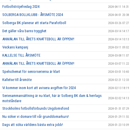
Fotbollströjefredag 2024
2024-04-11 14:31
SOLBERGA BOLLKLUBB - ÅRSMÖTE 2024
2024-04-01 20:38
Solberga BK planerar att starta Parafotboll
2024-03-26 07:27
Det gäller våra barns trygghet
2024-03-14 14:17
ANMÄLAN TILL ÅRETS KNATTEBOLL ÄR ÖPPEN!!
2024-03-14 10:13
Veckans kampanj
2024-03-11 09:02
KALLELSE TILL ÅRSMÖTE
2024-03-08 11:07
ANMÄLAN TILL ÅRETS KNATTEBOLL ÄR ÖPPEN!!
2024-03-07 11:22
Spelschemat för seniorserierna är klart
2024-03-01 10:40
Kallelse till årsmöte
2024-02-21 12:33
Vi kommer inom kort att avisera avgiften för 2024
2024-02-13 18:19
Seriesammansättning är nu klart, här är Solberg BK dam & herrlags
2024-02-02 14:13
motståndare
Stockholms fotbollsförbunds Ungdomsfond
2024-01-31 07:29
Nu söker vi domare till vår grunddomarkurs!
2024-01-29 11:55
Dags att söka världens bästa extra jobb!
2024-01-23 10:09