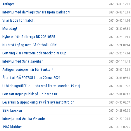
Äntligen!
2021-06-03 12:20
Intervju med damlags tränare Björn Carlsson!
2021-06-02 15:09
Vi är ladda för match!
2021-06-02 11:04
Morsdag!
2021-05-30 07:50
Nyheter från Solberga BK 20210525
2021-05-25 11:19
Nu är vi i gång med Gå-fotboll i SBK!
2021-05-21 07:14
Lottning klar i Victoria och Stockholm Cup
2021-05-20 17:04
Intervju med Safia Jaouhari
2021-05-14 11:43
Äntligen seriepremiär för Sanktan!
2021-05-07 12:39
Återstart GÅ-FOTBOLL den 20 maj 2021
2021-05-06 08:55
Utbildningstillfälle - Leda små lirare - onsdag 19 maj
2021-05-04 13:32
Fortsatt ingen publik på Solberga BP
2021-05-04 09:17
Leverans & uppackning av våra nya matchtröjor
2021-04-30 08:37
SBK- kiosken
2021-04-28 09:30
Intervju med Annika Vikander
2021-04-20 10:05
1967 klubben
2021-04-16 09:26