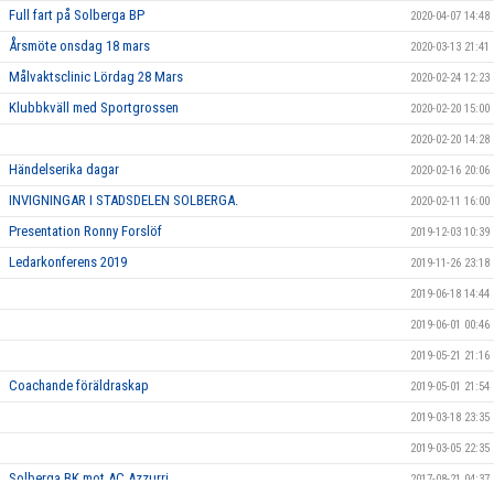
Full fart på Solberga BP
2020-04-07 14:48
Årsmöte onsdag 18 mars
2020-03-13 21:41
Målvaktsclinic Lördag 28 Mars
2020-02-24 12:23
Klubbkväll med Sportgrossen
2020-02-20 15:00
2020-02-20 14:28
Händelserika dagar
2020-02-16 20:06
INVIGNINGAR I STADSDELEN SOLBERGA.
2020-02-11 16:00
Presentation Ronny Forslöf
2019-12-03 10:39
Ledarkonferens 2019
2019-11-26 23:18
2019-06-18 14:44
2019-06-01 00:46
2019-05-21 21:16
Coachande föräldraskap
2019-05-01 21:54
2019-03-18 23:35
2019-03-05 22:35
Solberga BK mot AC Azzurri
2017-08-21 04:37