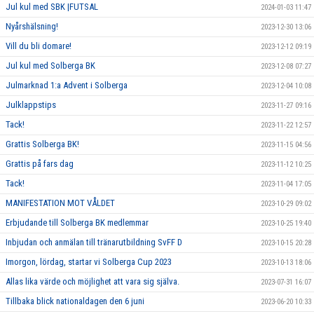
Jul kul med SBK |FUTSAL
2024-01-03 11:47
Nyårshälsning!
2023-12-30 13:06
Vill du bli domare!
2023-12-12 09:19
Jul kul med Solberga BK
2023-12-08 07:27
Julmarknad 1:a Advent i Solberga
2023-12-04 10:08
Julklappstips
2023-11-27 09:16
Tack!
2023-11-22 12:57
Grattis Solberga BK!
2023-11-15 04:56
Grattis på fars dag
2023-11-12 10:25
Tack!
2023-11-04 17:05
MANIFESTATION MOT VÅLDET
2023-10-29 09:02
Erbjudande till Solberga BK medlemmar
2023-10-25 19:40
Inbjudan och anmälan till tränarutbildning SvFF D
2023-10-15 20:28
Imorgon, lördag, startar vi Solberga Cup 2023
2023-10-13 18:06
Allas lika värde och möjlighet att vara sig själva.
2023-07-31 16:07
Tillbaka blick nationaldagen den 6 juni
2023-06-20 10:33