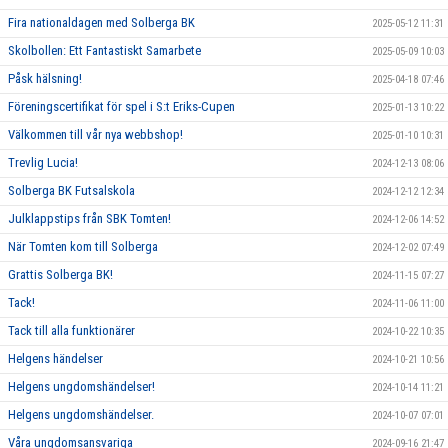
Fira nationaldagen med Solberga BK
2025-05-12 11:31
Skolbollen: Ett Fantastiskt Samarbete
2025-05-09 10:03
Påsk hälsning!
2025-04-18 07:46
Föreningscertifikat för spel i S:t Eriks-Cupen
2025-01-13 10:22
Välkommen till vår nya webbshop!
2025-01-10 10:31
Trevlig Lucia!
2024-12-13 08:06
Solberga BK Futsalskola
2024-12-12 12:34
Julklappstips från SBK Tomten!
2024-12-06 14:52
När Tomten kom till Solberga
2024-12-02 07:49
Grattis Solberga BK!
2024-11-15 07:27
Tack!
2024-11-06 11:00
Tack till alla funktionärer
2024-10-22 10:35
Helgens händelser
2024-10-21 10:56
Helgens ungdomshändelser!
2024-10-14 11:21
Helgens ungdomshändelser.
2024-10-07 07:01
Våra ungdomsansvariga
2024-09-16 21:47