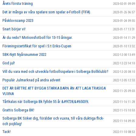
Årets första träning
2023-02-01 09:09
Det är många av våra spelare som spelar e-Fotboll (FIFA).
2023-01-26 06:57
Påsklovscamp 2023
2023-01-24 09:55
Snart börjar vi!
2023-01-17 13:31
Är du redo? Motionsfotboll för 13-15 åringar.
2023-01-14 11:29
Föreningscertifikat för spel i S:t Eriks-Cupen
2023-01-10 13:32
SBK-Nytt Nyårsnummer 2022
2022-12-30 13:49
God jul!
2022-12-23 14:10
Vill du vara med och utveckla fotbollsspelare i Solberga Bollklubb?
2022-12-20 08:10
Populär Julmarknad på andra advent
2022-12-05 12:33
DET ÄR BÄTTRE ATT BYGGA STARKA BARN ÄN ATT LAGA TRASIGA
2022-11-25 09:03
VUXNA
Tårtkalas när Solberga Bk fyllde 55 år &#9728;&#65039;
2022-11-16 11:28
Grattis Solberga BK!
2022-11-15 10:53
Solberga BK Söker dig, förälder och vuxna, till våra duktiga flick-
2022-11-14 09:05
och pojklag!
Tack!
2022-11-10 08:53