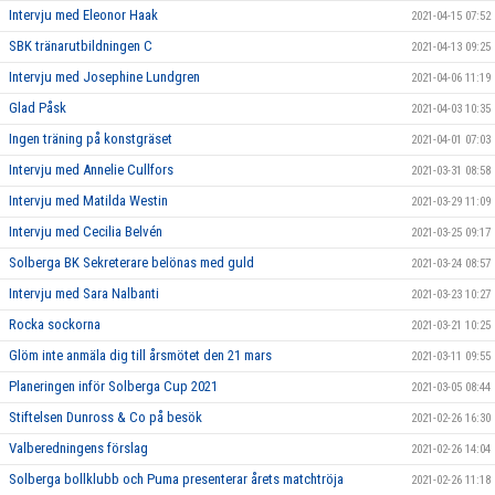
Intervju med Eleonor Haak
2021-04-15 07:52
SBK tränarutbildningen C
2021-04-13 09:25
Intervju med Josephine Lundgren
2021-04-06 11:19
Glad Påsk
2021-04-03 10:35
Ingen träning på konstgräset
2021-04-01 07:03
Intervju med Annelie Cullfors
2021-03-31 08:58
Intervju med Matilda Westin
2021-03-29 11:09
Intervju med Cecilia Belvén
2021-03-25 09:17
Solberga BK Sekreterare belönas med guld
2021-03-24 08:57
Intervju med Sara Nalbanti
2021-03-23 10:27
Rocka sockorna
2021-03-21 10:25
Glöm inte anmäla dig till årsmötet den 21 mars
2021-03-11 09:55
Planeringen inför Solberga Cup 2021
2021-03-05 08:44
Stiftelsen Dunross & Co på besök
2021-02-26 16:30
Valberedningens förslag
2021-02-26 14:04
Solberga bollklubb och Puma presenterar årets matchtröja
2021-02-26 11:18