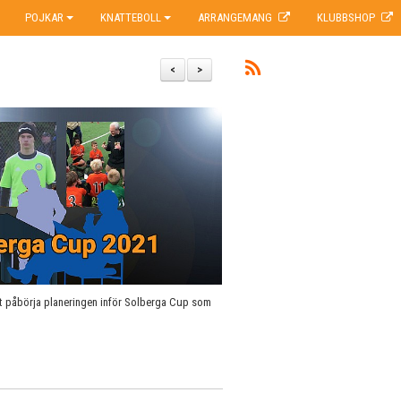
POJKAR
KNATTEBOLL
ARRANGEMANG
KLUBBSHOP
<
>
t påbörja planeringen inför Solberga Cup som