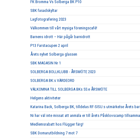
FK Bromma Vs Solberga BK P10
SBK fasadskyltar
Lagfotografering 2023
Välkommen till vårt mysiga föreningscafé!
Barnens idrott – Här pågår barnidrott
P13 Farstacupen 2 april
Årets nyhet Solberga glassen
SBK MAGASIN Nr 1
SOLBERGA BOLLKLUBB - ÅRSMÖTE 2023
SOLBERGA BK:s VÄRDEORD
VÄLKOMNA TILL SOLBERGA BKs 55:e ÅRSMÖTE
Helgens aktiviteter
Katarina Back, Solberga BK, tilldelas RF-SISU:s utmärkelse Årets b
Ni har väl inte missat att anmäla er till årets Påsklovscamp tillsa
Medlemsrabatt hos Flügger färg!
SBK Domarutbildning 7 mot 7