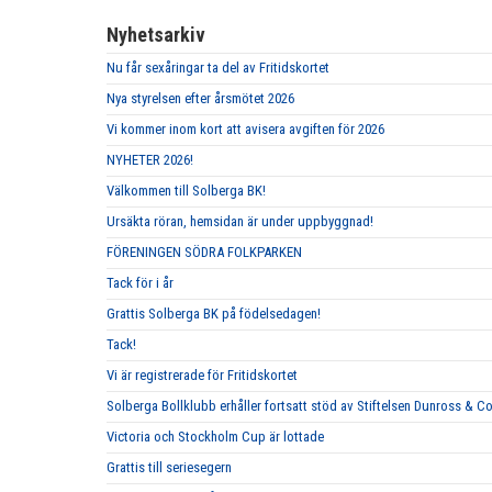
Nyhetsarkiv
Nu får sexåringar ta del av Fritidskortet
Nya styrelsen efter årsmötet 2026
Vi kommer inom kort att avisera avgiften för 2026
NYHETER 2026!
Välkommen till Solberga BK!
Ursäkta röran, hemsidan är under uppbyggnad!
FÖRENINGEN SÖDRA FOLKPARKEN
Tack för i år
Grattis Solberga BK på födelsedagen!
Tack!
Vi är registrerade för Fritidskortet
Solberga Bollklubb erhåller fortsatt stöd av Stiftelsen Dunross & C
Victoria och Stockholm Cup är lottade
Grattis till seriesegern