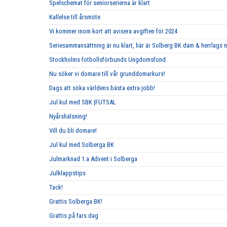
Spelschemat för seniorserierna är klart
Kallelse till årsmöte
Vi kommer inom kort att avisera avgiften för 2024
Seriesammansättning är nu klart, här är Solberg BK dam & herrlags
Stockholms fotbollsförbunds Ungdomsfond
Nu söker vi domare till vår grunddomarkurs!
Dags att söka världens bästa extra jobb!
Jul kul med SBK |FUTSAL
Nyårshälsning!
Vill du bli domare!
Jul kul med Solberga BK
Julmarknad 1:a Advent i Solberga
Julklappstips
Tack!
Grattis Solberga BK!
Grattis på fars dag