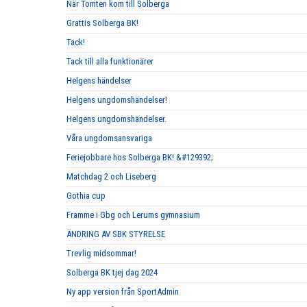
När Tomten kom till Solberga
Grattis Solberga BK!
Tack!
Tack till alla funktionärer
Helgens händelser
Helgens ungdomshändelser!
Helgens ungdomshändelser.
Våra ungdomsansvariga
Feriejobbare hos Solberga BK! &#129392;
Matchdag 2 och Liseberg
Gothia cup
Framme i Gbg och Lerums gymnasium
ÄNDRING AV SBK STYRELSE
Trevlig midsommar!
Solberga BK tjej dag 2024
Ny app version från SportAdmin