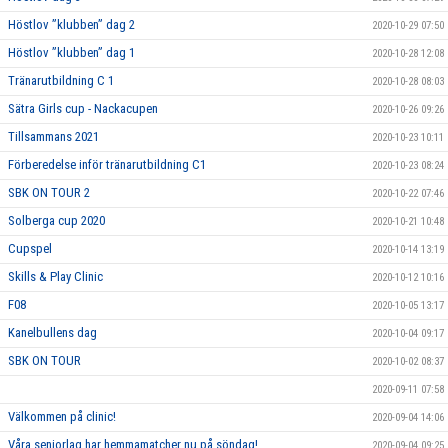
Höstlov ”klubben” dag 2
2020-10-29 07:50
Höstlov ”klubben” dag 1
2020-10-28 12:08
Tränarutbildning C 1
2020-10-28 08:03
Sätra Girls cup - Nackacupen
2020-10-26 09:26
Tillsammans 2021
2020-10-23 10:11
Förberedelse inför tränarutbildning C1
2020-10-23 08:24
SBK ON TOUR 2
2020-10-22 07:46
Solberga cup 2020
2020-10-21 10:48
Cupspel
2020-10-14 13:19
Skills & Play Clinic
2020-10-12 10:16
F08
2020-10-05 13:17
Kanelbullens dag
2020-10-04 09:17
SBK ON TOUR
2020-10-02 08:37
2020-09-11 07:58
Välkommen på clinic!
2020-09-04 14:06
Våra seniorlag har hemmamatcher nu på söndag!
2020-09-04 09:25