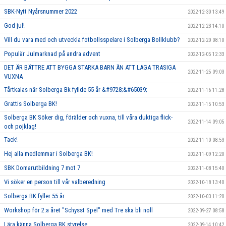
SBK-Nytt Nyårsnummer 2022
2022-12-30 13:49
God jul!
2022-12-23 14:10
Vill du vara med och utveckla fotbollsspelare i Solberga Bollklubb?
2022-12-20 08:10
Populär Julmarknad på andra advent
2022-12-05 12:33
DET ÄR BÄTTRE ATT BYGGA STARKA BARN ÄN ATT LAGA TRASIGA
2022-11-25 09:03
VUXNA
Tårtkalas när Solberga Bk fyllde 55 år &#9728;&#65039;
2022-11-16 11:28
Grattis Solberga BK!
2022-11-15 10:53
Solberga BK Söker dig, förälder och vuxna, till våra duktiga flick-
2022-11-14 09:05
och pojklag!
Tack!
2022-11-10 08:53
Hej alla medlemmar i Solberga BK!
2022-11-09 12:20
SBK Domarutbildning 7 mot 7
2022-11-08 15:40
Vi söker en person till vår valberedning
2022-10-18 13:40
Solberga BK fyller 55 år
2022-10-03 11:20
Workshop för 2:a året "Schysst Spel" med Tre ska bli noll
2022-09-27 08:58
Lära känna Solberga BK styrelse
2022-09-14 10:42