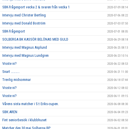
SBK-frågesport vecka 2 & svaren från vecka 1
2020-07-09 08:14
Intervju med Christer Bertling
2020-07-06 08:22
Intervju med Donald Boström
2020-07-03 07:50
SBK-frågesport
2020-07-01 08:05
SOLBERGA BK KASSÖR BELÖNAS MED GULD
2020-06-29 08:18
Intervju med Magnus Asplund
2020-06-25 08:13
Intervju med Magnus Lundgren
2020-06-23 10:16
Visste ni?
2020-06-22 08:53
Snart ………..
2020-06-21 11:00
Trevlig midsommar
2020-06-18 07:44
Visste ni?
2020-06-12 08:02
Visste ni?
2020-06-11 09:15
Vårens sista matcher i S:t Eriks-cupen.
2020-06-08 08:30
SBK:AREN
2020-06-04 09:23
Fint seniorbesök i klubbhuset
2020-06-02 08:50
Matcher den 30 maj Solberga BP
2020-06-01 09:01