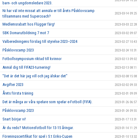
2023-03-24 10:26
barn- och ungdomsledare 2023.
Ni har väl inte missat att anmäla er till årets Påsklovscamp
2023-03-14 09:25
tillsammans med Supercoach?
Medlemsrabatt hos Flügger färg!
2023-03-03 22:28
SBK Domarutbildning 7 mot 7
2023-03-02 09:07
Valberedningens förslag till styrelse 2023–2024
2023-02-27 10:43
Påsklovscamp 2023
2023-02-24 10:31
Fotbollssymposium riktad till kvinnor
2023-02-13 09:02
Anmäl dig till FIFA23-turnering!
2023-02-13 08:11
"Det är det här jag vill och jag älskar det"
2023-02-08 15:08
Avgifter 2023
2023-02-02 09:33
Årets första träning
2023-02-01 09:09
Det är många av våra spelare som spelar e-Fotboll (FIFA).
2023-01-26 06:57
Påsklovscamp 2023
2023-01-24 09:55
Snart börjar vi!
2023-01-17 13:31
Är du redo? Motionsfotboll för 13-15 åringar.
2023-01-14 11:29
Föreningscertifikat för spel i S:t Eriks-Cupen
2023-01-10 13:32