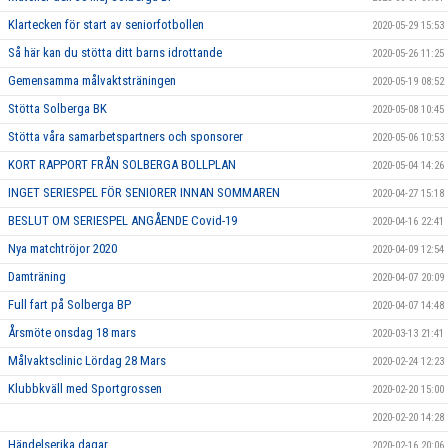
Klartecken för start av seniorfotbollen
2020-05-29 15:53
Så här kan du stötta ditt barns idrottande
2020-05-26 11:25
Gemensamma målvaktsträningen
2020-05-19 08:52
Stötta Solberga BK
2020-05-08 10:45
Stötta våra samarbetspartners och sponsorer
2020-05-06 10:53
KORT RAPPORT FRÅN SOLBERGA BOLLPLAN
2020-05-04 14:26
INGET SERIESPEL FÖR SENIORER INNAN SOMMAREN
2020-04-27 15:18
BESLUT OM SERIESPEL ANGÅENDE Covid-19
2020-04-16 22:41
Nya matchtröjor 2020
2020-04-09 12:54
Damträning
2020-04-07 20:09
Full fart på Solberga BP
2020-04-07 14:48
Årsmöte onsdag 18 mars
2020-03-13 21:41
Målvaktsclinic Lördag 28 Mars
2020-02-24 12:23
Klubbkväll med Sportgrossen
2020-02-20 15:00
2020-02-20 14:28
Händelserika dagar
2020-02-16 20:06