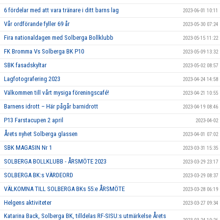
6 fördelar med att vara tränare i ditt barns lag
2023-06-01 10:11
Vår ordförande fyller 69 år
2023-05-30 07:24
Fira nationaldagen med Solberga Bollklubb
2023-05-15 11:22
FK Bromma Vs Solberga BK P10
2023-05-09 13:32
SBK fasadskyltar
2023-05-02 08:57
Lagfotografering 2023
2023-04-24 14:58
Välkommen till vårt mysiga föreningscafé!
2023-04-21 10:55
Barnens idrott – Här pågår barnidrott
2023-04-19 08:46
P13 Farstacupen 2 april
2023-04-02
Årets nyhet Solberga glassen
2023-04-01 07:02
SBK MAGASIN Nr 1
2023-03-31 15:35
SOLBERGA BOLLKLUBB - ÅRSMÖTE 2023
2023-03-29 23:17
SOLBERGA BK:s VÄRDEORD
2023-03-29 08:37
VÄLKOMNA TILL SOLBERGA BKs 55:e ÅRSMÖTE
2023-03-28 06:19
Helgens aktiviteter
2023-03-27 09:34
Katarina Back, Solberga BK, tilldelas RF-SISU:s utmärkelse Årets