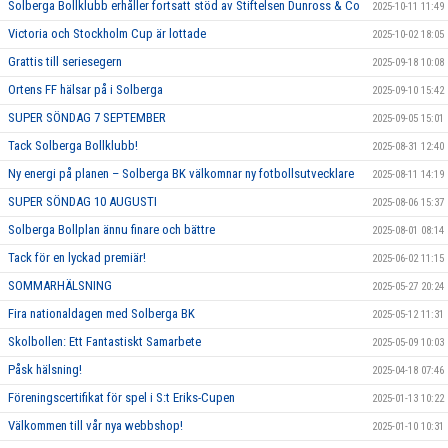
Solberga Bollklubb erhåller fortsatt stöd av Stiftelsen Dunross & Co
2025-10-11 11:49
Victoria och Stockholm Cup är lottade
2025-10-02 18:05
Grattis till seriesegern
2025-09-18 10:08
Ortens FF hälsar på i Solberga
2025-09-10 15:42
SUPER SÖNDAG 7 SEPTEMBER
2025-09-05 15:01
Tack Solberga Bollklubb!
2025-08-31 12:40
Ny energi på planen – Solberga BK välkomnar ny fotbollsutvecklare
2025-08-11 14:19
SUPER SÖNDAG 10 AUGUSTI
2025-08-06 15:37
Solberga Bollplan ännu finare och bättre
2025-08-01 08:14
Tack för en lyckad premiär!
2025-06-02 11:15
SOMMARHÄLSNING
2025-05-27 20:24
Fira nationaldagen med Solberga BK
2025-05-12 11:31
Skolbollen: Ett Fantastiskt Samarbete
2025-05-09 10:03
Påsk hälsning!
2025-04-18 07:46
Föreningscertifikat för spel i S:t Eriks-Cupen
2025-01-13 10:22
Välkommen till vår nya webbshop!
2025-01-10 10:31