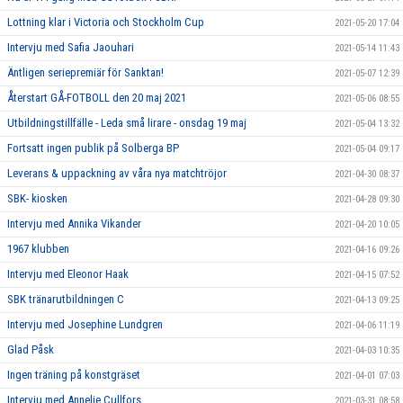
Lottning klar i Victoria och Stockholm Cup
2021-05-20 17:04
Intervju med Safia Jaouhari
2021-05-14 11:43
Äntligen seriepremiär för Sanktan!
2021-05-07 12:39
Återstart GÅ-FOTBOLL den 20 maj 2021
2021-05-06 08:55
Utbildningstillfälle - Leda små lirare - onsdag 19 maj
2021-05-04 13:32
Fortsatt ingen publik på Solberga BP
2021-05-04 09:17
Leverans & uppackning av våra nya matchtröjor
2021-04-30 08:37
SBK- kiosken
2021-04-28 09:30
Intervju med Annika Vikander
2021-04-20 10:05
1967 klubben
2021-04-16 09:26
Intervju med Eleonor Haak
2021-04-15 07:52
SBK tränarutbildningen C
2021-04-13 09:25
Intervju med Josephine Lundgren
2021-04-06 11:19
Glad Påsk
2021-04-03 10:35
Ingen träning på konstgräset
2021-04-01 07:03
Intervju med Annelie Cullfors
2021-03-31 08:58