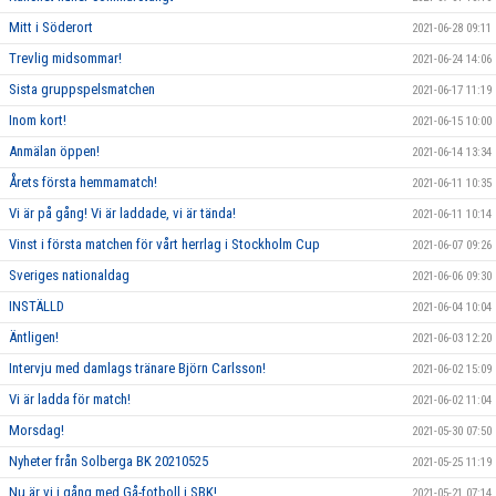
Mitt i Söderort
2021-06-28 09:11
Trevlig midsommar!
2021-06-24 14:06
Sista gruppspelsmatchen
2021-06-17 11:19
Inom kort!
2021-06-15 10:00
Anmälan öppen!
2021-06-14 13:34
Årets första hemmamatch!
2021-06-11 10:35
Vi är på gång! Vi är laddade, vi är tända!
2021-06-11 10:14
Vinst i första matchen för vårt herrlag i Stockholm Cup
2021-06-07 09:26
Sveriges nationaldag
2021-06-06 09:30
INSTÄLLD
2021-06-04 10:04
Äntligen!
2021-06-03 12:20
Intervju med damlags tränare Björn Carlsson!
2021-06-02 15:09
Vi är ladda för match!
2021-06-02 11:04
Morsdag!
2021-05-30 07:50
Nyheter från Solberga BK 20210525
2021-05-25 11:19
Nu är vi i gång med Gå-fotboll i SBK!
2021-05-21 07:14