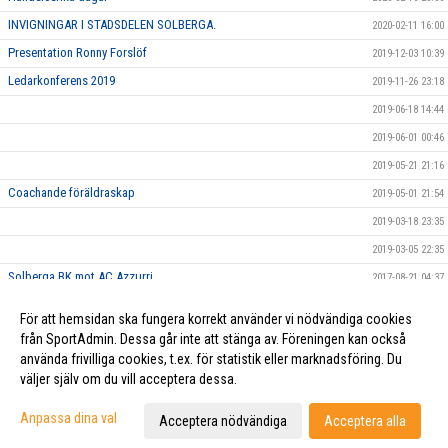
INVIGNINGAR I STADSDELEN SOLBERGA.
2020-02-11 16:00
Presentation Ronny Forslöf
2019-12-03 10:39
Ledarkonferens 2019
2019-11-26 23:18
2019-06-18 14:44
2019-06-01 00:46
2019-05-21 21:16
Coachande föräldraskap
2019-05-01 21:54
2019-03-18 23:35
2019-03-05 22:35
Solberga BK mot AC Azzurri
2017-08-21 04:37
På Söder var det fullt av människor som alla var vackert klädda i
2017-08-19 04:38
För att hemsidan ska fungera korrekt använder vi nödvändiga cookies
orange.. kanske de var våra fans?
från SportAdmin. Dessa går inte att stänga av. Föreningen kan också
använda frivilliga cookies, t.ex. för statistik eller marknadsföring. Du
väljer själv om du vill acceptera dessa.
Cookie-inställningar
Gå till Webbversion
Anpassa dina val
Acceptera nödvändiga
Acceptera alla