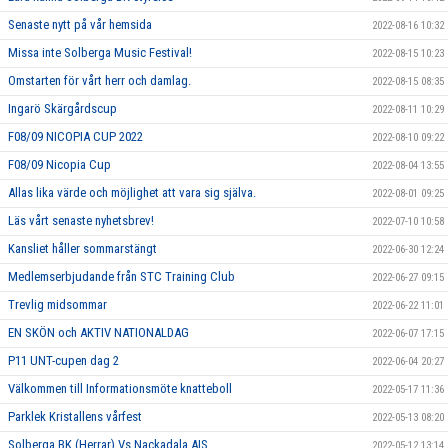
Senaste nytt på vår hemsida
2022-08-16 10:32
Missa inte Solberga Music Festival!
2022-08-15 10:23
Omstarten för vårt herr och damlag.
2022-08-15 08:35
Ingarö Skärgårdscup
2022-08-11 10:29
F08/09 NICOPIA CUP 2022
2022-08-10 09:22
F08/09 Nicopia Cup
2022-08-04 13:55
Allas lika värde och möjlighet att vara sig själva.
2022-08-01 09:25
Läs vårt senaste nyhetsbrev!
2022-07-10 10:58
Kansliet håller sommarstängt
2022-06-30 12:24
Medlemserbjudande från STC Training Club
2022-06-27 09:15
Trevlig midsommar
2022-06-22 11:01
EN SKÖN och AKTIV NATIONALDAG
2022-06-07 17:15
P11 UNT-cupen dag 2
2022-06-04 20:27
Välkommen till Informationsmöte knatteboll
2022-05-17 11:36
Parklek Kristallens vårfest
2022-05-13 08:20
Solberga BK (Herrar) Vs Nackadala AIS
2022-05-12 13:14