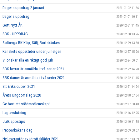
Dagens uppdrag 2 januari
2021-01-02 11:36
Dagens uppdrag
2021-01-01 10:11
Gott Nytt År!
2020-12-31 11:45
SBK - UPPDRAG
2020-12-30 13:26
Solberga BK Köp, Sälj, Bortskänkes
2020-12-29 13:30
Kansliets öppettider under julhelgen
2020-12-27 15:26
Vi önskar alla en riktigt god jul!
2020-12-24 00:01
SBK herrar är anmälda i två serier 2021
2020-12-22 14:20
SBK damer är anmälda i två serier 2021
2020-12-22 11:45
S:t Eriks-cupen 2021
2020-12-21 14:24
Årets Ungdomslag 2020
2020-12-18 07:34
Ge bort ett stödmedlemskap!
2020-12-17 08:48
Lag avslutning
2020-12-16 12:25
Julklappstips
2020-12-10 11:38
Pepparkakans dag
2020-12-09 08:07
Ny leverantör av idrottskläder 2021
2020-12-07 13:09