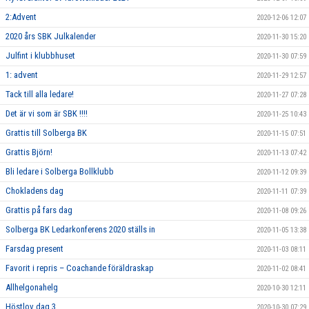
2:Advent
2020-12-06 12:07
2020 års SBK Julkalender
2020-11-30 15:20
Julfint i klubbhuset
2020-11-30 07:59
1: advent
2020-11-29 12:57
Tack till alla ledare!
2020-11-27 07:28
Det är vi som är SBK !!!!
2020-11-25 10:43
Grattis till Solberga BK
2020-11-15 07:51
Grattis Björn!
2020-11-13 07:42
Bli ledare i Solberga Bollklubb
2020-11-12 09:39
Chokladens dag
2020-11-11 07:39
Grattis på fars dag
2020-11-08 09:26
Solberga BK Ledarkonferens 2020 ställs in
2020-11-05 13:38
Farsdag present
2020-11-03 08:11
Favorit i repris – Coachande föräldraskap
2020-11-02 08:41
Allhelgonahelg
2020-10-30 12:11
Höstlov dag 3
2020-10-30 07:29