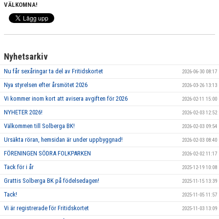
VÄLKOMNA!
Nyhetsarkiv
Nu får sexåringar ta del av Fritidskortet
2026-06-30 08:17
Nya styrelsen efter årsmötet 2026
2026-03-26 13:13
Vi kommer inom kort att avisera avgiften för 2026
2026-02-11 15:00
NYHETER 2026!
2026-02-03 12:52
Välkommen till Solberga BK!
2026-02-03 09:54
Ursäkta röran, hemsidan är under uppbyggnad!
2026-02-03 08:40
FÖRENINGEN SÖDRA FOLKPARKEN
2026-02-02 11:17
Tack för i år
2025-12-19 10:08
Grattis Solberga BK på födelsedagen!
2025-11-15 13:39
Tack!
2025-11-05 11:57
Vi är registrerade för Fritidskortet
2025-11-03 13:09