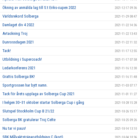
Ökning av anmälda lag till S:t Eriks-cupen 2022
2021-12-17 09:36
Världsrekord Solberga
2021-11-29 08:47
Damlaget div 4 2022
2021-11-22 14:36
Avtackning Troj
2021-11-22 13:43
Dunrossdagen 2021
2021-11-22 11:32
Tack!
2021-11-17 12:55
Utbildning i Supercoach!
2021-11-17 07:58
Ledarkonferens 2021
2021-11-16 12:30
Grattis Solberga BK!
2021-11-16 11:48
Sportgrossen har bytt namn.
2021-11-03 07:17
Tack för årets upplaga av Solberga Cup 2021
2021-11-01 11:27
I helgen 30–31 oktober startar Solberga Cup i gång
2021-10-28 15:28
Slutspel Stockholm Cup B 21/22
2021-10-26 15:17
Solberga BK gratulerar Troj Celte
2021-10-25 09:26
Nu tar vi paus!
2021-10-14 13:10
SBK Målvaktstränarutbildning C (kort)
2021-10-04 10:36