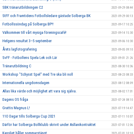
SBK tränarutbildningen C2
2021-09-29 08:44
StFF och Framtidens Fotbollsledare gästade Solberga BK
2021-09-29 00:13
Fotbollssöndag på Solberga BP!!
2021-09-17 10:25
Välkommen till vårt mysiga föreningscafé!
2021-09-14 15:30
Helgens resultat 3–5 september
2021-09-06 10:30
Årets lagfotografering
2021-09-05 09:10
SvFF - Fotbollens Spela Lek och Lär
2021-09-01 21:26
Tränarutbildning C
2021-08-30 10:36
Workshop "Schysst Spel" med Tre ska bli noll
2021-08-23 08:33
Internationella ungdomsdagen
2021-08-12 08:09
Allas lika värde och möjlighet att vara sig själva.
2021-08-02 17:01
Dagens OS fråga
2021-07-24 08:10
Grattis Magnus L!
2021-07-19 14:47
11O Dagar tills Solberga Cup 2021
2021-07-11 10:07
Därför har Solberga Bollklubb skrivit under Asllanikontraktet
2021-07-01 12:06
Kansliet håller sommarstängt
2021-07-01 10:10