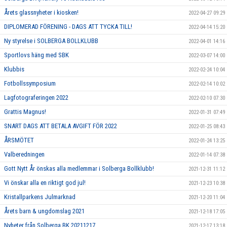
Årets glassnyheter i kiosken!
2022-04-27 09:29
DIPLOMERAD FÖRENING - DAGS ATT TYCKA TILL!
2022-04-14 15:20
Ny styrelse i SOLBERGA BOLLKLUBB
2022-04-01 14:16
Sportlovs häng med SBK
2022-03-07 14:00
Klubbis
2022-02-24 10:04
Fotbollssymposium
2022-02-14 10:02
Lagfotograferingen 2022
2022-02-10 07:30
Grattis Magnus!
2022-01-31 07:49
SNART DAGS ATT BETALA AVGIFT FÖR 2022
2022-01-25 08:43
ÅRSMÖTET
2022-01-24 13:25
Valberedningen
2022-01-14 07:38
Gott Nytt År önskas alla medlemmar i Solberga Bollklubb!
2021-12-31 11:12
Vi önskar alla en riktigt god jul!
2021-12-23 10:38
Kristallparkens Julmarknad
2021-12-20 11:04
Årets barn & ungdomslag 2021
2021-12-18 17:05
Nyheter från Solberga BK 20211217
2021-12-17 13:18