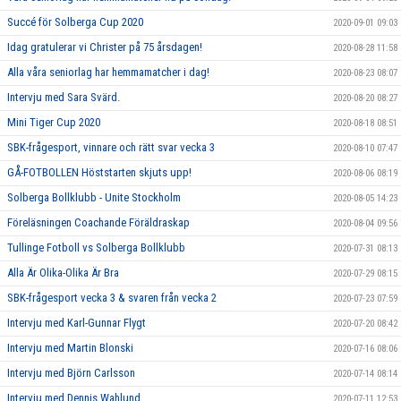
Succé för Solberga Cup 2020
2020-09-01 09:03
Idag gratulerar vi Christer på 75 årsdagen!
2020-08-28 11:58
Alla våra seniorlag har hemmamatcher i dag!
2020-08-23 08:07
Intervju med Sara Svärd.
2020-08-20 08:27
Mini Tiger Cup 2020
2020-08-18 08:51
SBK-frågesport, vinnare och rätt svar vecka 3
2020-08-10 07:47
GÅ-FOTBOLLEN Höststarten skjuts upp!
2020-08-06 08:19
Solberga Bollklubb - Unite Stockholm
2020-08-05 14:23
Föreläsningen Coachande Föräldraskap
2020-08-04 09:56
Tullinge Fotboll vs Solberga Bollklubb
2020-07-31 08:13
Alla Är Olika-Olika Är Bra
2020-07-29 08:15
SBK-frågesport vecka 3 & svaren från vecka 2
2020-07-23 07:59
Intervju med Karl-Gunnar Flygt
2020-07-20 08:42
Intervju med Martin Blonski
2020-07-16 08:06
Intervju med Björn Carlsson
2020-07-14 08:14
Intervju med Dennis Wahlund
2020-07-11 12:53