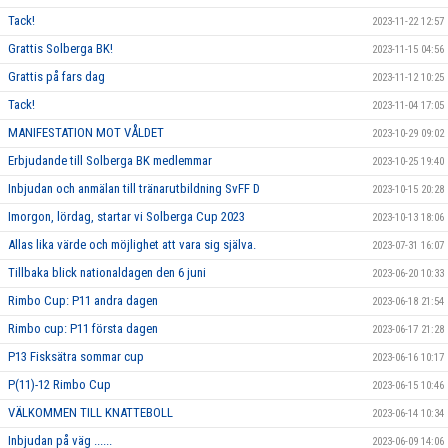
Tack!
2023-11-22 12:57
Grattis Solberga BK!
2023-11-15 04:56
Grattis på fars dag
2023-11-12 10:25
Tack!
2023-11-04 17:05
MANIFESTATION MOT VÅLDET
2023-10-29 09:02
Erbjudande till Solberga BK medlemmar
2023-10-25 19:40
Inbjudan och anmälan till tränarutbildning SvFF D
2023-10-15 20:28
Imorgon, lördag, startar vi Solberga Cup 2023
2023-10-13 18:06
Allas lika värde och möjlighet att vara sig själva.
2023-07-31 16:07
Tillbaka blick nationaldagen den 6 juni
2023-06-20 10:33
Rimbo Cup: P11 andra dagen
2023-06-18 21:54
Rimbo cup: P11 första dagen
2023-06-17 21:28
P13 Fisksätra sommar cup
2023-06-16 10:17
P(11)-12 Rimbo Cup
2023-06-15 10:46
VÄLKOMMEN TILL KNATTEBOLL
2023-06-14 10:34
Inbjudan på väg ......
2023-06-09 14:06