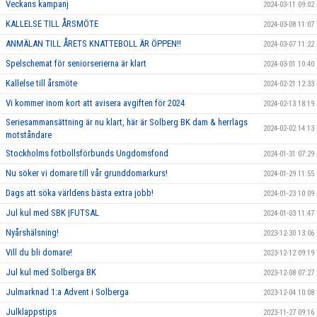
Veckans kampanj
2024-03-11 09:02
KALLELSE TILL ÅRSMÖTE
2024-03-08 11:07
ANMÄLAN TILL ÅRETS KNATTEBOLL ÄR ÖPPEN!!
2024-03-07 11:22
Spelschemat för seniorserierna är klart
2024-03-01 10:40
Kallelse till årsmöte
2024-02-21 12:33
Vi kommer inom kort att avisera avgiften för 2024
2024-02-13 18:19
Seriesammansättning är nu klart, här är Solberg BK dam & herrlags
2024-02-02 14:13
motståndare
Stockholms fotbollsförbunds Ungdomsfond
2024-01-31 07:29
Nu söker vi domare till vår grunddomarkurs!
2024-01-29 11:55
Dags att söka världens bästa extra jobb!
2024-01-23 10:09
Jul kul med SBK |FUTSAL
2024-01-03 11:47
Nyårshälsning!
2023-12-30 13:06
Vill du bli domare!
2023-12-12 09:19
Jul kul med Solberga BK
2023-12-08 07:27
Julmarknad 1:a Advent i Solberga
2023-12-04 10:08
Julklappstips
2023-11-27 09:16