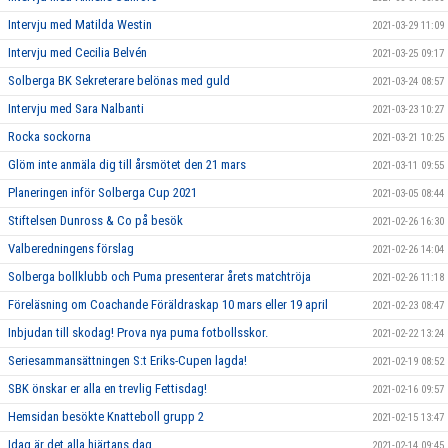
Intervju med Matilda Westin
2021-03-29 11:09
Intervju med Cecilia Belvén
2021-03-25 09:17
Solberga BK Sekreterare belönas med guld
2021-03-24 08:57
Intervju med Sara Nalbanti
2021-03-23 10:27
Rocka sockorna
2021-03-21 10:25
Glöm inte anmäla dig till årsmötet den 21 mars
2021-03-11 09:55
Planeringen inför Solberga Cup 2021
2021-03-05 08:44
Stiftelsen Dunross & Co på besök
2021-02-26 16:30
Valberedningens förslag
2021-02-26 14:04
Solberga bollklubb och Puma presenterar årets matchtröja
2021-02-26 11:18
Föreläsning om Coachande Föräldraskap 10 mars eller 19 april
2021-02-23 08:47
Inbjudan till skodag! Prova nya puma fotbollsskor.
2021-02-22 13:24
Seriesammansättningen S:t Eriks-Cupen lagda!
2021-02-19 08:52
SBK önskar er alla en trevlig Fettisdag!
2021-02-16 09:57
Hemsidan besökte Knatteboll grupp 2
2021-02-15 13:47
Idag är det alla hjärtans dag
2021-02-14 09:45