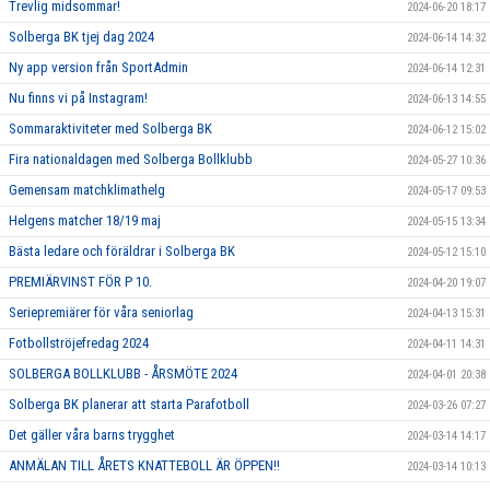
Trevlig midsommar!
2024-06-20 18:17
Solberga BK tjej dag 2024
2024-06-14 14:32
Ny app version från SportAdmin
2024-06-14 12:31
Nu finns vi på Instagram!
2024-06-13 14:55
Sommaraktiviteter med Solberga BK
2024-06-12 15:02
Fira nationaldagen med Solberga Bollklubb
2024-05-27 10:36
Gemensam matchklimathelg
2024-05-17 09:53
Helgens matcher 18/19 maj
2024-05-15 13:34
Bästa ledare och föräldrar i Solberga BK
2024-05-12 15:10
PREMIÄRVINST FÖR P 10.
2024-04-20 19:07
Seriepremiärer för våra seniorlag
2024-04-13 15:31
Fotbollströjefredag 2024
2024-04-11 14:31
SOLBERGA BOLLKLUBB - ÅRSMÖTE 2024
2024-04-01 20:38
Solberga BK planerar att starta Parafotboll
2024-03-26 07:27
Det gäller våra barns trygghet
2024-03-14 14:17
ANMÄLAN TILL ÅRETS KNATTEBOLL ÄR ÖPPEN!!
2024-03-14 10:13