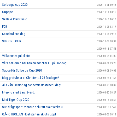
Solberga cup 2020
2020-10-21 10:48
Cupspel
2020-10-14 13:19
Skills & Play Clinic
2020-10-12 10:16
F08
2020-10-05 13:17
Kanelbullens dag
2020-10-04 09:17
SBK ON TOUR
2020-10-02 08:37
2020-09-11 07:58
Välkommen på clinic!
2020-09-04 14:06
Våra seniorlag har hemmamatcher nu på söndag!
2020-09-04 09:25
Succé för Solberga Cup 2020
2020-09-01 09:03
Idag gratulerar vi Christer på 75 årsdagen!
2020-08-28 11:58
Alla våra seniorlag har hemmamatcher i dag!
2020-08-23 08:07
Intervju med Sara Svärd.
2020-08-20 08:27
Mini Tiger Cup 2020
2020-08-18 08:51
SBK-frågesport, vinnare och rätt svar vecka 3
2020-08-10 07:47
GÅ-FOTBOLLEN Höststarten skjuts upp!
2020-08-06 08:19