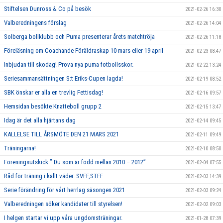
Stiftelsen Dunross & Co på besök
2021-02-26 16:30
Valberedningens förslag
2021-02-26 14:04
Solberga bollklubb och Puma presenterar årets matchtröja
2021-02-26 11:18
Föreläsning om Coachande Föräldraskap 10 mars eller 19 april
2021-02-23 08:47
Inbjudan till skodag! Prova nya puma fotbollsskor.
2021-02-22 13:24
Seriesammansättningen S:t Eriks-Cupen lagda!
2021-02-19 08:52
SBK önskar er alla en trevlig Fettisdag!
2021-02-16 09:57
Hemsidan besökte Knatteboll grupp 2
2021-02-15 13:47
Idag är det alla hjärtans dag
2021-02-14 09:45
KALLELSE TILL ÅRSMÖTE DEN 21 MARS 2021
2021-02-11 09:49
Träningarna!
2021-02-10 08:50
Föreningsutskick ” Du som är född mellan 2010 – 2012”
2021-02-04 07:55
Råd för träning i kallt väder. SVFF,STFF
2021-02-03 14:39
Serie förändring för vårt herrlag säsongen 2021
2021-02-03 09:24
Valberedningen söker kandidater till styrelsen!
2021-02-02 09:03
I helgen startar vi upp våra ungdomsträningar.
2021-01-28 07:39