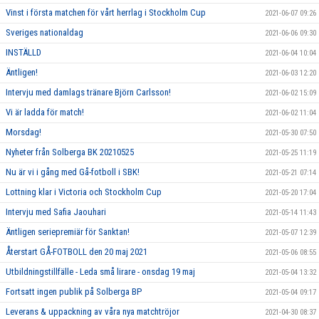
Vinst i första matchen för vårt herrlag i Stockholm Cup
2021-06-07 09:26
Sveriges nationaldag
2021-06-06 09:30
INSTÄLLD
2021-06-04 10:04
Äntligen!
2021-06-03 12:20
Intervju med damlags tränare Björn Carlsson!
2021-06-02 15:09
Vi är ladda för match!
2021-06-02 11:04
Morsdag!
2021-05-30 07:50
Nyheter från Solberga BK 20210525
2021-05-25 11:19
Nu är vi i gång med Gå-fotboll i SBK!
2021-05-21 07:14
Lottning klar i Victoria och Stockholm Cup
2021-05-20 17:04
Intervju med Safia Jaouhari
2021-05-14 11:43
Äntligen seriepremiär för Sanktan!
2021-05-07 12:39
Återstart GÅ-FOTBOLL den 20 maj 2021
2021-05-06 08:55
Utbildningstillfälle - Leda små lirare - onsdag 19 maj
2021-05-04 13:32
Fortsatt ingen publik på Solberga BP
2021-05-04 09:17
Leverans & uppackning av våra nya matchtröjor
2021-04-30 08:37