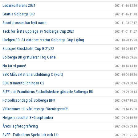
Ledarkonferens 2021
2021-11-16 12:30
Grattis Solberga BK!
2021-11-16 11:48
Sportgrossen har bytt namn.
2021-11-03 07:17
Tack för årets upplaga av Solberga Cup 2021
2021-11-01 11:27
I helgen 30–31 oktober startar Solberga Cup i gång
2021-10-28 15:28
Slutspel Stockholm Cup B 21/22
2021-10-26 15:17
Solberga BK gratulerar Troj Celte
2021-10-25 09:26
Nu tar vi paus!
2021-10-14 13:10
SBK Målvaktstränarutbildning C (kort)
2021-10-04 10:36
SBK tränarutbildningen C2
2021-09-29 08:44
StFF och Framtidens Fotbollsledare gästade Solberga BK
2021-09-29 00:13
Fotbollssöndag på Solberga BP!!
2021-09-17 10:25
Välkommen till vårt mysiga föreningscafé!
2021-09-14 15:30
Helgens resultat 3–5 september
2021-09-06 10:30
Årets lagfotografering
2021-09-05 09:10
SvFF - Fotbollens Spela Lek och Lär
2021-09-01 21:26