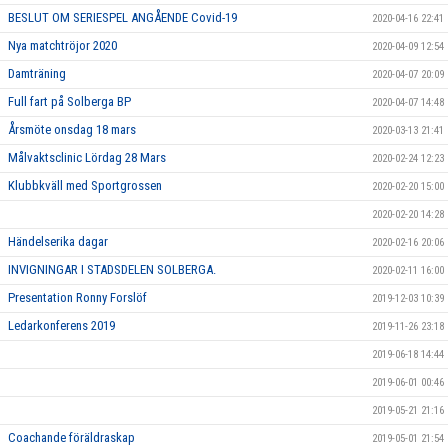
BESLUT OM SERIESPEL ANGÅENDE Covid-19
2020-04-16 22:41
Nya matchtröjor 2020
2020-04-09 12:54
Damträning
2020-04-07 20:09
Full fart på Solberga BP
2020-04-07 14:48
Årsmöte onsdag 18 mars
2020-03-13 21:41
Målvaktsclinic Lördag 28 Mars
2020-02-24 12:23
Klubbkväll med Sportgrossen
2020-02-20 15:00
2020-02-20 14:28
Händelserika dagar
2020-02-16 20:06
INVIGNINGAR I STADSDELEN SOLBERGA.
2020-02-11 16:00
Presentation Ronny Forslöf
2019-12-03 10:39
Ledarkonferens 2019
2019-11-26 23:18
2019-06-18 14:44
2019-06-01 00:46
2019-05-21 21:16
Coachande föräldraskap
2019-05-01 21:54