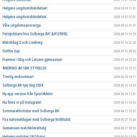
Helgens ungdomshändelser!
2024-10-14 11:21
Helgens ungdomshändelser.
2024-10-07 07:01
Våra ungdomsansvariga
2024-09-16 21:47
Feriejobbare hos Solberga BK! &#129392;
2024-08-15 16:29
Matchdag 2 och Liseberg
2024-07-16 21:35
Gothia cup
2024-07-15 09:32
Framme i Gbg och Lerums gymnasium
2024-07-14 22:23
ÄNDRING AV SBK STYRELSE
2024-07-10 10:12
Trevlig midsommar!
2024-06-20 18:17
Solberga BK tjej dag 2024
2024-06-14 14:32
Ny app version från SportAdmin
2024-06-14 12:31
Nu finns vi på Instagram!
2024-06-13 14:55
Sommaraktiviteter med Solberga BK
2024-06-12 15:02
Fira nationaldagen med Solberga Bollklubb
2024-05-27 10:36
Gemensam matchklimathelg
2024-05-17 09:53
Helgens matcher 18/19 maj
2024-05-15 13:34