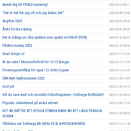
Anmäl dig till FIFA23-turnering!
2023-02-13 08:11
"Det är det här jag vill och jag älskar det"
2023-02-08 15:08
Avgifter 2023
2023-02-02 09:33
Årets första träning
2023-02-01 09:09
Det är många av våra spelare som spelar e-Fotboll (FIFA).
2023-01-26 06:57
Påsklovscamp 2023
2023-01-24 09:55
Snart börjar vi!
2023-01-17 13:31
Är du redo? Motionsfotboll för 13-15 åringar.
2023-01-14 11:29
Föreningscertifikat för spel i S:t Eriks-Cupen
2023-01-10 13:32
SBK-Nytt Nyårsnummer 2022
2022-12-30 13:49
God jul!
2022-12-23 14:10
Vill du vara med och utveckla fotbollsspelare i Solberga Bollklubb?
2022-12-20 08:10
Populär Julmarknad på andra advent
2022-12-05 12:33
DET ÄR BÄTTRE ATT BYGGA STARKA BARN ÄN ATT LAGA TRASIGA
2022-11-25 09:03
VUXNA
Tårtkalas när Solberga Bk fyllde 55 år &#9728;&#65039;
2022-11-16 11:28