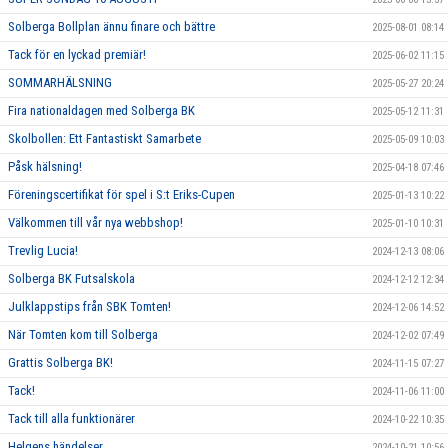
Solberga Bollplan ännu finare och bättre
2025-08-01 08:14
Tack för en lyckad premiär!
2025-06-02 11:15
SOMMARHÄLSNING
2025-05-27 20:24
Fira nationaldagen med Solberga BK
2025-05-12 11:31
Skolbollen: Ett Fantastiskt Samarbete
2025-05-09 10:03
Påsk hälsning!
2025-04-18 07:46
Föreningscertifikat för spel i S:t Eriks-Cupen
2025-01-13 10:22
Välkommen till vår nya webbshop!
2025-01-10 10:31
Trevlig Lucia!
2024-12-13 08:06
Solberga BK Futsalskola
2024-12-12 12:34
Julklappstips från SBK Tomten!
2024-12-06 14:52
När Tomten kom till Solberga
2024-12-02 07:49
Grattis Solberga BK!
2024-11-15 07:27
Tack!
2024-11-06 11:00
Tack till alla funktionärer
2024-10-22 10:35
Helgens händelser
2024-10-21 10:56