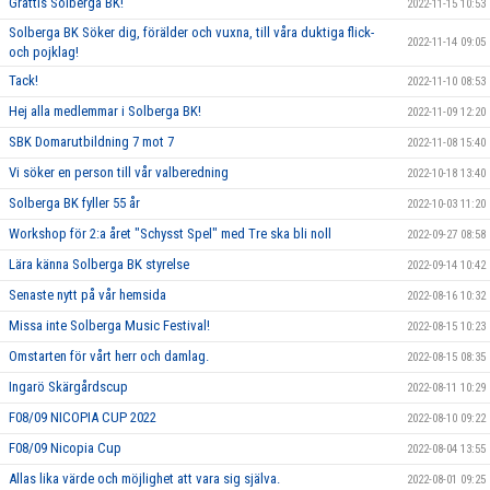
Grattis Solberga BK!
2022-11-15 10:53
Solberga BK Söker dig, förälder och vuxna, till våra duktiga flick-
2022-11-14 09:05
och pojklag!
Tack!
2022-11-10 08:53
Hej alla medlemmar i Solberga BK!
2022-11-09 12:20
SBK Domarutbildning 7 mot 7
2022-11-08 15:40
Vi söker en person till vår valberedning
2022-10-18 13:40
Solberga BK fyller 55 år
2022-10-03 11:20
Workshop för 2:a året "Schysst Spel" med Tre ska bli noll
2022-09-27 08:58
Lära känna Solberga BK styrelse
2022-09-14 10:42
Senaste nytt på vår hemsida
2022-08-16 10:32
Missa inte Solberga Music Festival!
2022-08-15 10:23
Omstarten för vårt herr och damlag.
2022-08-15 08:35
Ingarö Skärgårdscup
2022-08-11 10:29
F08/09 NICOPIA CUP 2022
2022-08-10 09:22
F08/09 Nicopia Cup
2022-08-04 13:55
Allas lika värde och möjlighet att vara sig själva.
2022-08-01 09:25