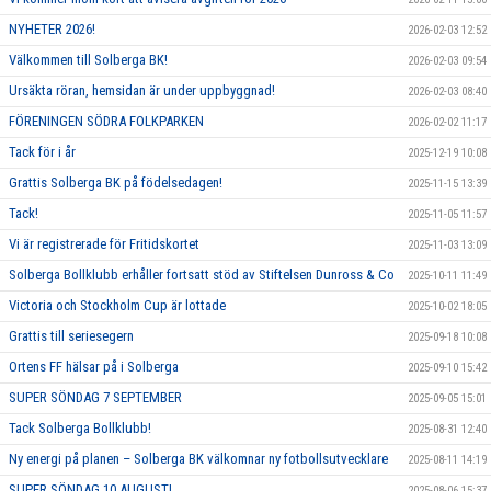
NYHETER 2026!
2026-02-03 12:52
Välkommen till Solberga BK!
2026-02-03 09:54
Ursäkta röran, hemsidan är under uppbyggnad!
2026-02-03 08:40
FÖRENINGEN SÖDRA FOLKPARKEN
2026-02-02 11:17
Tack för i år
2025-12-19 10:08
Grattis Solberga BK på födelsedagen!
2025-11-15 13:39
Tack!
2025-11-05 11:57
Vi är registrerade för Fritidskortet
2025-11-03 13:09
Solberga Bollklubb erhåller fortsatt stöd av Stiftelsen Dunross & Co
2025-10-11 11:49
Victoria och Stockholm Cup är lottade
2025-10-02 18:05
Grattis till seriesegern
2025-09-18 10:08
Ortens FF hälsar på i Solberga
2025-09-10 15:42
SUPER SÖNDAG 7 SEPTEMBER
2025-09-05 15:01
Tack Solberga Bollklubb!
2025-08-31 12:40
Ny energi på planen – Solberga BK välkomnar ny fotbollsutvecklare
2025-08-11 14:19
SUPER SÖNDAG 10 AUGUSTI
2025-08-06 15:37