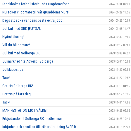
Stockholms fotbollsförbunds Ungdomsfond
2024-01-31 07:29
Nu söker vi domare till vår grunddomarkurs!
2024-01-29 11:55
Dags att söka världens bästa extra jobb!
2024-01-23 10:09
Jul kul med SBK |FUTSAL
2024-01-03 11:47
Nyårshälsning!
2023-12-30 13:06
Vill du bli domare!
2023-12-12 09:19
Jul kul med Solberga BK
2023-12-08 07:27
Julmarknad 1:a Advent i Solberga
2023-12-04 10:08
Julklappstips
2023-11-27 09:16
Tack!
2023-11-22 12:57
Grattis Solberga BK!
2023-11-15 04:56
Grattis på fars dag
2023-11-12 10:25
Tack!
2023-11-04 17:05
MANIFESTATION MOT VÅLDET
2023-10-29 09:02
Erbjudande till Solberga BK medlemmar
2023-10-25 19:40
Inbjudan och anmälan till tränarutbildning SvFF D
2023-10-15 20:28