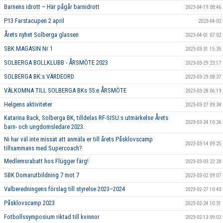
Barnens idrott – Här pågår barnidrott
2023-04-19 08:46
P13 Farstacupen 2 april
2023-04-02
Årets nyhet Solberga glassen
2023-04-01 07:02
SBK MAGASIN Nr 1
2023-03-31 15:35
SOLBERGA BOLLKLUBB - ÅRSMÖTE 2023
2023-03-29 23:17
SOLBERGA BK:s VÄRDEORD
2023-03-29 08:37
VÄLKOMNA TILL SOLBERGA BKs 55:e ÅRSMÖTE
2023-03-28 06:19
Helgens aktiviteter
2023-03-27 09:34
Katarina Back, Solberga BK, tilldelas RF-SISU:s utmärkelse Årets
2023-03-24 10:26
barn- och ungdomsledare 2023.
Ni har väl inte missat att anmäla er till årets Påsklovscamp
2023-03-14 09:25
tillsammans med Supercoach?
Medlemsrabatt hos Flügger färg!
2023-03-03 22:28
SBK Domarutbildning 7 mot 7
2023-03-02 09:07
Valberedningens förslag till styrelse 2023–2024
2023-02-27 10:43
Påsklovscamp 2023
2023-02-24 10:31
Fotbollssymposium riktad till kvinnor
2023-02-13 09:02