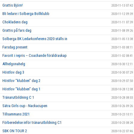
Grattis Björn!
2020-11-13 07:42
Bli ledare i Solberga Bollklubb
2020-11-12 09:39
Chokladens dag
2020-11-11 07:39
Grattis på fars dag
2020-11-08 09:26
Solberga BK Ledarkonferens 2020 ställs in
2020-11-05 13:38
Farsdag present
2020-11-03 08:11
Favorit i repris – Coachande föräldraskap
2020-11-02 08:41
Allhelgonahelg
2020-10-30 12:11
Höstlov dag 3
2020-10-30 07:29
Höstlov ”klubben” dag 2
2020-10-29 07:50
Höstlov ”klubben” dag 1
2020-10-28 12:08
Tränarutbildning C 1
2020-10-28 08:03
Sätra Girls cup - Nackacupen
2020-10-26 09:26
Tillsammans 2021
2020-10-23 10:11
Förberedelse inför tränarutbildning C1
2020-10-23 08:24
SBK ON TOUR 2
2020-10-22 07:46