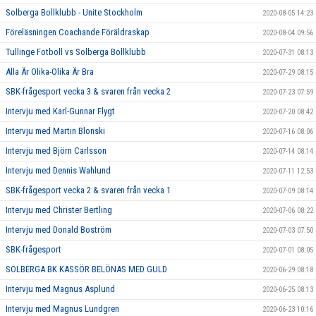
Solberga Bollklubb - Unite Stockholm
2020-08-05 14:23
Föreläsningen Coachande Föräldraskap
2020-08-04 09:56
Tullinge Fotboll vs Solberga Bollklubb
2020-07-31 08:13
Alla Är Olika-Olika Är Bra
2020-07-29 08:15
SBK-frågesport vecka 3 & svaren från vecka 2
2020-07-23 07:59
Intervju med Karl-Gunnar Flygt
2020-07-20 08:42
Intervju med Martin Blonski
2020-07-16 08:06
Intervju med Björn Carlsson
2020-07-14 08:14
Intervju med Dennis Wahlund
2020-07-11 12:53
SBK-frågesport vecka 2 & svaren från vecka 1
2020-07-09 08:14
Intervju med Christer Bertling
2020-07-06 08:22
Intervju med Donald Boström
2020-07-03 07:50
SBK-frågesport
2020-07-01 08:05
SOLBERGA BK KASSÖR BELÖNAS MED GULD
2020-06-29 08:18
Intervju med Magnus Asplund
2020-06-25 08:13
Intervju med Magnus Lundgren
2020-06-23 10:16