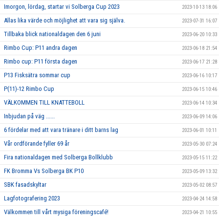
Imorgon, lördag, startar vi Solberga Cup 2023
2023-10-13 18:06
Allas lika värde och möjlighet att vara sig själva.
2023-07-31 16:07
Tillbaka blick nationaldagen den 6 juni
2023-06-20 10:33
Rimbo Cup: P11 andra dagen
2023-06-18 21:54
Rimbo cup: P11 första dagen
2023-06-17 21:28
P13 Fisksätra sommar cup
2023-06-16 10:17
P(11)-12 Rimbo Cup
2023-06-15 10:46
VÄLKOMMEN TILL KNATTEBOLL
2023-06-14 10:34
Inbjudan på väg ......
2023-06-09 14:06
6 fördelar med att vara tränare i ditt barns lag
2023-06-01 10:11
Vår ordförande fyller 69 år
2023-05-30 07:24
Fira nationaldagen med Solberga Bollklubb
2023-05-15 11:22
FK Bromma Vs Solberga BK P10
2023-05-09 13:32
SBK fasadskyltar
2023-05-02 08:57
Lagfotografering 2023
2023-04-24 14:58
Välkommen till vårt mysiga föreningscafé!
2023-04-21 10:55