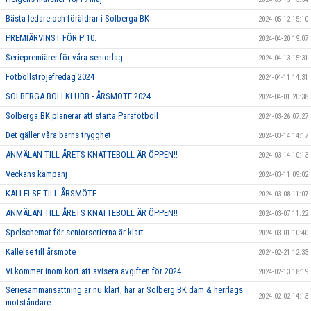
Bästa ledare och föräldrar i Solberga BK
2024-05-12 15:10
PREMIÄRVINST FÖR P 10.
2024-04-20 19:07
Seriepremiärer för våra seniorlag
2024-04-13 15:31
Fotbollströjefredag 2024
2024-04-11 14:31
SOLBERGA BOLLKLUBB - ÅRSMÖTE 2024
2024-04-01 20:38
Solberga BK planerar att starta Parafotboll
2024-03-26 07:27
Det gäller våra barns trygghet
2024-03-14 14:17
ANMÄLAN TILL ÅRETS KNATTEBOLL ÄR ÖPPEN!!
2024-03-14 10:13
Veckans kampanj
2024-03-11 09:02
KALLELSE TILL ÅRSMÖTE
2024-03-08 11:07
ANMÄLAN TILL ÅRETS KNATTEBOLL ÄR ÖPPEN!!
2024-03-07 11:22
Spelschemat för seniorserierna är klart
2024-03-01 10:40
Kallelse till årsmöte
2024-02-21 12:33
Vi kommer inom kort att avisera avgiften för 2024
2024-02-13 18:19
Seriesammansättning är nu klart, här är Solberg BK dam & herrlags
2024-02-02 14:13
motståndare