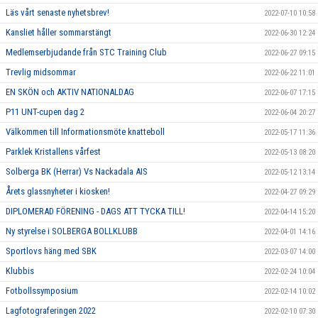
Läs vårt senaste nyhetsbrev!
2022-07-10 10:58
Kansliet håller sommarstängt
2022-06-30 12:24
Medlemserbjudande från STC Training Club
2022-06-27 09:15
Trevlig midsommar
2022-06-22 11:01
EN SKÖN och AKTIV NATIONALDAG
2022-06-07 17:15
P11 UNT-cupen dag 2
2022-06-04 20:27
Välkommen till Informationsmöte knatteboll
2022-05-17 11:36
Parklek Kristallens vårfest
2022-05-13 08:20
Solberga BK (Herrar) Vs Nackadala AIS
2022-05-12 13:14
Årets glassnyheter i kiosken!
2022-04-27 09:29
DIPLOMERAD FÖRENING - DAGS ATT TYCKA TILL!
2022-04-14 15:20
Ny styrelse i SOLBERGA BOLLKLUBB
2022-04-01 14:16
Sportlovs häng med SBK
2022-03-07 14:00
Klubbis
2022-02-24 10:04
Fotbollssymposium
2022-02-14 10:02
Lagfotograferingen 2022
2022-02-10 07:30