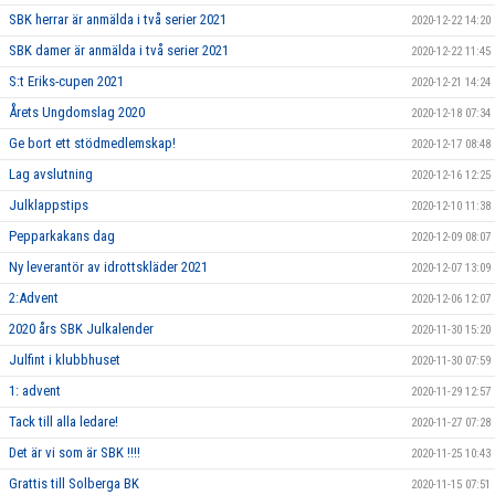
SBK herrar är anmälda i två serier 2021
2020-12-22 14:20
SBK damer är anmälda i två serier 2021
2020-12-22 11:45
S:t Eriks-cupen 2021
2020-12-21 14:24
Årets Ungdomslag 2020
2020-12-18 07:34
Ge bort ett stödmedlemskap!
2020-12-17 08:48
Lag avslutning
2020-12-16 12:25
Julklappstips
2020-12-10 11:38
Pepparkakans dag
2020-12-09 08:07
Ny leverantör av idrottskläder 2021
2020-12-07 13:09
2:Advent
2020-12-06 12:07
2020 års SBK Julkalender
2020-11-30 15:20
Julfint i klubbhuset
2020-11-30 07:59
1: advent
2020-11-29 12:57
Tack till alla ledare!
2020-11-27 07:28
Det är vi som är SBK !!!!
2020-11-25 10:43
Grattis till Solberga BK
2020-11-15 07:51