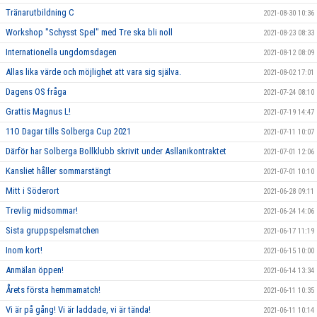
Tränarutbildning C
2021-08-30 10:36
Workshop "Schysst Spel" med Tre ska bli noll
2021-08-23 08:33
Internationella ungdomsdagen
2021-08-12 08:09
Allas lika värde och möjlighet att vara sig själva.
2021-08-02 17:01
Dagens OS fråga
2021-07-24 08:10
Grattis Magnus L!
2021-07-19 14:47
11O Dagar tills Solberga Cup 2021
2021-07-11 10:07
Därför har Solberga Bollklubb skrivit under Asllanikontraktet
2021-07-01 12:06
Kansliet håller sommarstängt
2021-07-01 10:10
Mitt i Söderort
2021-06-28 09:11
Trevlig midsommar!
2021-06-24 14:06
Sista gruppspelsmatchen
2021-06-17 11:19
Inom kort!
2021-06-15 10:00
Anmälan öppen!
2021-06-14 13:34
Årets första hemmamatch!
2021-06-11 10:35
Vi är på gång! Vi är laddade, vi är tända!
2021-06-11 10:14