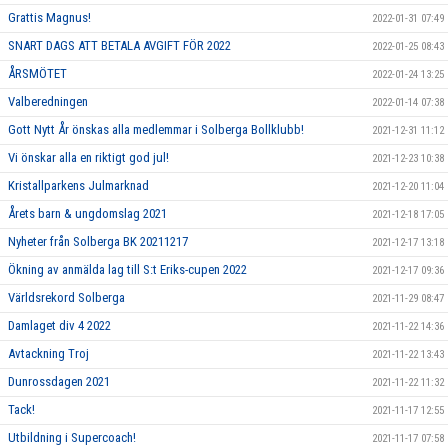
Grattis Magnus!
2022-01-31 07:49
SNART DAGS ATT BETALA AVGIFT FÖR 2022
2022-01-25 08:43
ÅRSMÖTET
2022-01-24 13:25
Valberedningen
2022-01-14 07:38
Gott Nytt År önskas alla medlemmar i Solberga Bollklubb!
2021-12-31 11:12
Vi önskar alla en riktigt god jul!
2021-12-23 10:38
Kristallparkens Julmarknad
2021-12-20 11:04
Årets barn & ungdomslag 2021
2021-12-18 17:05
Nyheter från Solberga BK 20211217
2021-12-17 13:18
Ökning av anmälda lag till S:t Eriks-cupen 2022
2021-12-17 09:36
Världsrekord Solberga
2021-11-29 08:47
Damlaget div 4 2022
2021-11-22 14:36
Avtackning Troj
2021-11-22 13:43
Dunrossdagen 2021
2021-11-22 11:32
Tack!
2021-11-17 12:55
Utbildning i Supercoach!
2021-11-17 07:58