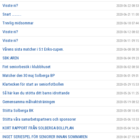
Visste ni?
2020-06-22 08:53
Snart ………..
2020-06-21 11:00
Trevlig midsommar
2020-06-18 07:44
Visste ni?
2020-06-12 08:02
Visste ni?
2020-06-11 09:15
Vårens sista matcher i S:t Eriks-cupen.
2020-06-08 08:30
SBK:AREN
2020-06-04 09:23
Fint seniorbesök i klubbhuset
2020-06-02 08:50
Matcher den 30 maj Solberga BP
2020-06-01 09:01
Klartecken för start av seniorfotbollen
2020-05-29 15:53
Så här kan du stötta ditt barns idrottande
2020-05-26 11:25
Gemensamma målvaktsträningen
2020-05-19 08:52
Stötta Solberga BK
2020-05-08 10:45
Stötta våra samarbetspartners och sponsorer
2020-05-06 10:53
KORT RAPPORT FRÅN SOLBERGA BOLLPLAN
2020-05-04 14:26
INGET SERIESPEL FÖR SENIORER INNAN SOMMAREN
2020-04-27 15:18