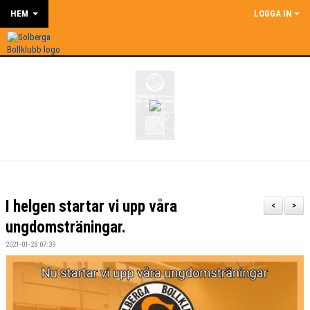
HEM
LOGGA IN
I helgen startar vi upp våra
<
>
ungdomsträningar.
2021-01-28 07:39