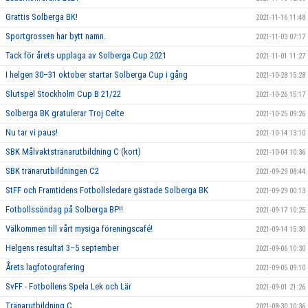
Grattis Solberga BK!
2021-11-16 11:48
Sportgrossen har bytt namn.
2021-11-03 07:17
Tack för årets upplaga av Solberga Cup 2021
2021-11-01 11:27
I helgen 30–31 oktober startar Solberga Cup i gång
2021-10-28 15:28
Slutspel Stockholm Cup B 21/22
2021-10-26 15:17
Solberga BK gratulerar Troj Celte
2021-10-25 09:26
Nu tar vi paus!
2021-10-14 13:10
SBK Målvaktstränarutbildning C (kort)
2021-10-04 10:36
SBK tränarutbildningen C2
2021-09-29 08:44
StFF och Framtidens Fotbollsledare gästade Solberga BK
2021-09-29 00:13
Fotbollssöndag på Solberga BP!!
2021-09-17 10:25
Välkommen till vårt mysiga föreningscafé!
2021-09-14 15:30
Helgens resultat 3–5 september
2021-09-06 10:30
Årets lagfotografering
2021-09-05 09:10
SvFF - Fotbollens Spela Lek och Lär
2021-09-01 21:26
Tränarutbildning C
2021-08-30 10:36