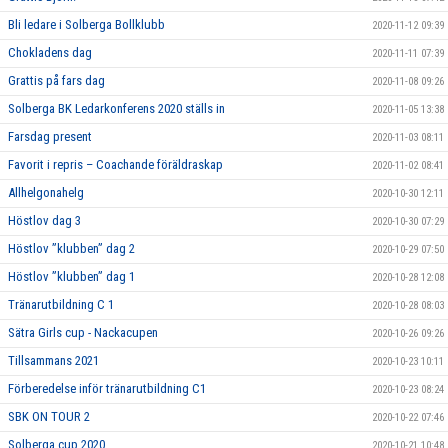
Bli ledare i Solberga Bollklubb
2020-11-12 09:39
Chokladens dag
2020-11-11 07:39
Grattis på fars dag
2020-11-08 09:26
Solberga BK Ledarkonferens 2020 ställs in
2020-11-05 13:38
Farsdag present
2020-11-03 08:11
Favorit i repris – Coachande föräldraskap
2020-11-02 08:41
Allhelgonahelg
2020-10-30 12:11
Höstlov dag 3
2020-10-30 07:29
Höstlov ”klubben” dag 2
2020-10-29 07:50
Höstlov ”klubben” dag 1
2020-10-28 12:08
Tränarutbildning C 1
2020-10-28 08:03
Sätra Girls cup - Nackacupen
2020-10-26 09:26
Tillsammans 2021
2020-10-23 10:11
Förberedelse inför tränarutbildning C1
2020-10-23 08:24
SBK ON TOUR 2
2020-10-22 07:46
Solberga cup 2020
2020-10-21 10:48