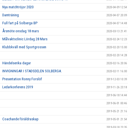
Nya matchtröjor 2020
2020-04-09 12:54
Damträning
2020-04-07 20:09
Full fart på Solberga BP
2020-04-07 14:48
Årsmöte onsdag 18 mars
2020-03-13 21:41
Målvaktsclinic Lördag 28 Mars
2020-02-24 12:23
Klubbkväll med Sportgrossen
2020-02-20 15:00
2020-02-20 14:28
Händelserika dagar
2020-02-16 20:06
INVIGNINGAR I STADSDELEN SOLBERGA.
2020-02-11 16:00
Presentation Ronny Forslöf
2019-12-03 10:39
Ledarkonferens 2019
2019-11-26 23:18
2019-06-18 14:44
2019-06-01 00:46
2019-05-21 21:16
Coachande föräldraskap
2019-05-01 21:54
2019-03-18 23:35