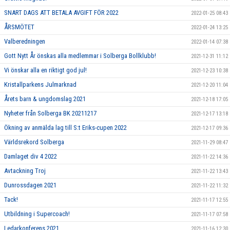
SNART DAGS ATT BETALA AVGIFT FÖR 2022
2022-01-25 08:43
ÅRSMÖTET
2022-01-24 13:25
Valberedningen
2022-01-14 07:38
Gott Nytt År önskas alla medlemmar i Solberga Bollklubb!
2021-12-31 11:12
Vi önskar alla en riktigt god jul!
2021-12-23 10:38
Kristallparkens Julmarknad
2021-12-20 11:04
Årets barn & ungdomslag 2021
2021-12-18 17:05
Nyheter från Solberga BK 20211217
2021-12-17 13:18
Ökning av anmälda lag till S:t Eriks-cupen 2022
2021-12-17 09:36
Världsrekord Solberga
2021-11-29 08:47
Damlaget div 4 2022
2021-11-22 14:36
Avtackning Troj
2021-11-22 13:43
Dunrossdagen 2021
2021-11-22 11:32
Tack!
2021-11-17 12:55
Utbildning i Supercoach!
2021-11-17 07:58
Ledarkonferens 2021
2021-11-16 12:30