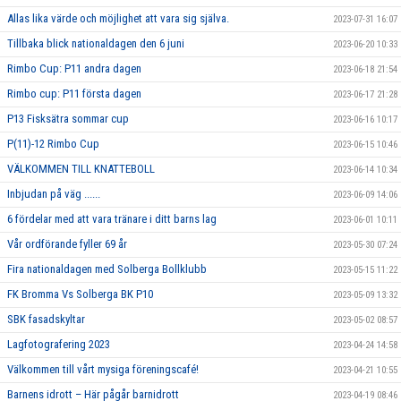
Allas lika värde och möjlighet att vara sig själva.
2023-07-31 16:07
Tillbaka blick nationaldagen den 6 juni
2023-06-20 10:33
Rimbo Cup: P11 andra dagen
2023-06-18 21:54
Rimbo cup: P11 första dagen
2023-06-17 21:28
P13 Fisksätra sommar cup
2023-06-16 10:17
P(11)-12 Rimbo Cup
2023-06-15 10:46
VÄLKOMMEN TILL KNATTEBOLL
2023-06-14 10:34
Inbjudan på väg ......
2023-06-09 14:06
6 fördelar med att vara tränare i ditt barns lag
2023-06-01 10:11
Vår ordförande fyller 69 år
2023-05-30 07:24
Fira nationaldagen med Solberga Bollklubb
2023-05-15 11:22
FK Bromma Vs Solberga BK P10
2023-05-09 13:32
SBK fasadskyltar
2023-05-02 08:57
Lagfotografering 2023
2023-04-24 14:58
Välkommen till vårt mysiga föreningscafé!
2023-04-21 10:55
Barnens idrott – Här pågår barnidrott
2023-04-19 08:46