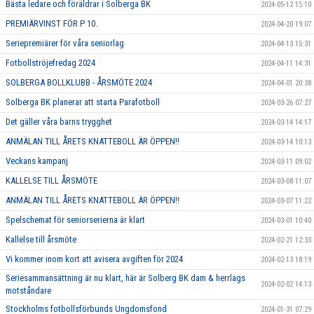
Bästa ledare och föräldrar i Solberga BK
2024-05-12 15:10
PREMIÄRVINST FÖR P 10.
2024-04-20 19:07
Seriepremiärer för våra seniorlag
2024-04-13 15:31
Fotbollströjefredag 2024
2024-04-11 14:31
SOLBERGA BOLLKLUBB - ÅRSMÖTE 2024
2024-04-01 20:38
Solberga BK planerar att starta Parafotboll
2024-03-26 07:27
Det gäller våra barns trygghet
2024-03-14 14:17
ANMÄLAN TILL ÅRETS KNATTEBOLL ÄR ÖPPEN!!
2024-03-14 10:13
Veckans kampanj
2024-03-11 09:02
KALLELSE TILL ÅRSMÖTE
2024-03-08 11:07
ANMÄLAN TILL ÅRETS KNATTEBOLL ÄR ÖPPEN!!
2024-03-07 11:22
Spelschemat för seniorserierna är klart
2024-03-01 10:40
Kallelse till årsmöte
2024-02-21 12:33
Vi kommer inom kort att avisera avgiften för 2024
2024-02-13 18:19
Seriesammansättning är nu klart, här är Solberg BK dam & herrlags
2024-02-02 14:13
motståndare
Stockholms fotbollsförbunds Ungdomsfond
2024-01-31 07:29