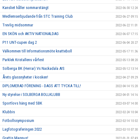
Kansliet håller sommarstängt
2022-06-30 12:24
Medlemserbjudande från STC Training Club
2022-06-27 09:15
Trevlig midsommar
2022-06-22 11:01
EN SKÖN och AKTIV NATIONALDAG
2022-06-07 17:15
P11 UNT-cupen dag 2
2022-06-04 20:27
Välkommen till Informationsmöte knatteboll
2022-05-17 11:36
Parklek Kristallens vårfest
2022-05-13 08:20
Solberga BK (Herrar) Vs Nackadala AIS
2022-05-12 13:14
Årets glassnyheter i kiosken!
2022-04-27 09:29
DIPLOMERAD FÖRENING - DAGS ATT TYCKA TILL!
2022-04-14 15:20
Ny styrelse i SOLBERGA BOLLKLUBB
2022-04-01 14:16
Sportlovs häng med SBK
2022-03-07 14:00
Klubbis
2022-02-24 10:04
Fotbollssymposium
2022-02-14 10:02
Lagfotograferingen 2022
2022-02-10 07:30
Grattis Magnus!
2022-01-31 07:49