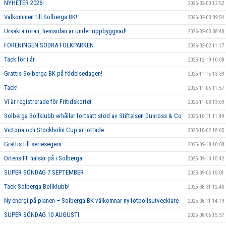
NYHETER 2026!
2026-02-03 12:52
Välkommen till Solberga BK!
2026-02-03 09:54
Ursäkta röran, hemsidan är under uppbyggnad!
2026-02-03 08:40
FÖRENINGEN SÖDRA FOLKPARKEN
2026-02-02 11:17
Tack för i år
2025-12-19 10:08
Grattis Solberga BK på födelsedagen!
2025-11-15 13:39
Tack!
2025-11-05 11:57
Vi är registrerade för Fritidskortet
2025-11-03 13:09
Solberga Bollklubb erhåller fortsatt stöd av Stiftelsen Dunross & Co
2025-10-11 11:49
Victoria och Stockholm Cup är lottade
2025-10-02 18:05
Grattis till seriesegern
2025-09-18 10:08
Ortens FF hälsar på i Solberga
2025-09-10 15:42
SUPER SÖNDAG 7 SEPTEMBER
2025-09-05 15:01
Tack Solberga Bollklubb!
2025-08-31 12:40
Ny energi på planen – Solberga BK välkomnar ny fotbollsutvecklare
2025-08-11 14:19
SUPER SÖNDAG 10 AUGUSTI
2025-08-06 15:37