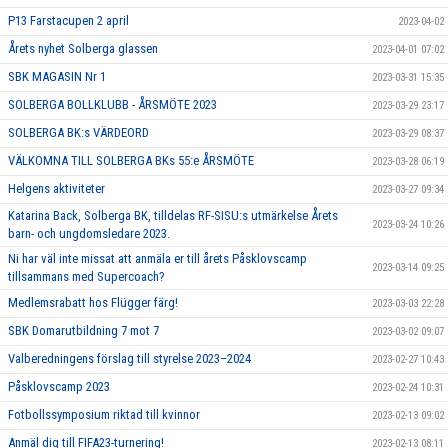
P13 Farstacupen 2 april
2023-04-02
Årets nyhet Solberga glassen
2023-04-01 07:02
SBK MAGASIN Nr 1
2023-03-31 15:35
SOLBERGA BOLLKLUBB - ÅRSMÖTE 2023
2023-03-29 23:17
SOLBERGA BK:s VÄRDEORD
2023-03-29 08:37
VÄLKOMNA TILL SOLBERGA BKs 55:e ÅRSMÖTE
2023-03-28 06:19
Helgens aktiviteter
2023-03-27 09:34
Katarina Back, Solberga BK, tilldelas RF-SISU:s utmärkelse Årets
2023-03-24 10:26
barn- och ungdomsledare 2023.
Ni har väl inte missat att anmäla er till årets Påsklovscamp
2023-03-14 09:25
tillsammans med Supercoach?
Medlemsrabatt hos Flügger färg!
2023-03-03 22:28
SBK Domarutbildning 7 mot 7
2023-03-02 09:07
Valberedningens förslag till styrelse 2023–2024
2023-02-27 10:43
Påsklovscamp 2023
2023-02-24 10:31
Fotbollssymposium riktad till kvinnor
2023-02-13 09:02
Anmäl dig till FIFA23-turnering!
2023-02-13 08:11