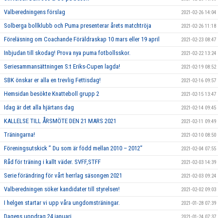
Valberedningens förslag
2021-02-26 14:04
Solberga bollklubb och Puma presenterar årets matchtröja
2021-02-26 11:18
Föreläsning om Coachande Föräldraskap 10 mars eller 19 april
2021-02-23 08:47
Inbjudan till skodag! Prova nya puma fotbollsskor.
2021-02-22 13:24
Seriesammansättningen S:t Eriks-Cupen lagda!
2021-02-19 08:52
SBK önskar er alla en trevlig Fettisdag!
2021-02-16 09:57
Hemsidan besökte Knatteboll grupp 2
2021-02-15 13:47
Idag är det alla hjärtans dag
2021-02-14 09:45
KALLELSE TILL ÅRSMÖTE DEN 21 MARS 2021
2021-02-11 09:49
Träningarna!
2021-02-10 08:50
Föreningsutskick ” Du som är född mellan 2010 – 2012”
2021-02-04 07:55
Råd för träning i kallt väder. SVFF,STFF
2021-02-03 14:39
Serie förändring för vårt herrlag säsongen 2021
2021-02-03 09:24
Valberedningen söker kandidater till styrelsen!
2021-02-02 09:03
I helgen startar vi upp våra ungdomsträningar.
2021-01-28 07:39
Dagens uppdrag 24 januari
2021-01-24 07:37