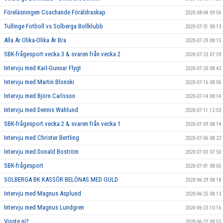
Föreläsningen Coachande Föräldraskap
2020-08-04 09:56
Tullinge Fotboll vs Solberga Bollklubb
2020-07-31 08:13
Alla Är Olika-Olika Är Bra
2020-07-29 08:15
SBK-frågesport vecka 3 & svaren från vecka 2
2020-07-23 07:59
Intervju med Karl-Gunnar Flygt
2020-07-20 08:42
Intervju med Martin Blonski
2020-07-16 08:06
Intervju med Björn Carlsson
2020-07-14 08:14
Intervju med Dennis Wahlund
2020-07-11 12:53
SBK-frågesport vecka 2 & svaren från vecka 1
2020-07-09 08:14
Intervju med Christer Bertling
2020-07-06 08:22
Intervju med Donald Boström
2020-07-03 07:50
SBK-frågesport
2020-07-01 08:05
SOLBERGA BK KASSÖR BELÖNAS MED GULD
2020-06-29 08:18
Intervju med Magnus Asplund
2020-06-25 08:13
Intervju med Magnus Lundgren
2020-06-23 10:16
Visste ni?
2020-06-22 08:53