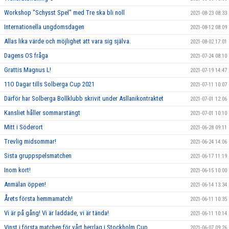
Workshop "Schysst Spel" med Tre ska bli noll
2021-08-23 08:33
Internationella ungdomsdagen
2021-08-12 08:09
Allas lika värde och möjlighet att vara sig själva.
2021-08-02 17:01
Dagens OS fråga
2021-07-24 08:10
Grattis Magnus L!
2021-07-19 14:47
11O Dagar tills Solberga Cup 2021
2021-07-11 10:07
Därför har Solberga Bollklubb skrivit under Asllanikontraktet
2021-07-01 12:06
Kansliet håller sommarstängt
2021-07-01 10:10
Mitt i Söderort
2021-06-28 09:11
Trevlig midsommar!
2021-06-24 14:06
Sista gruppspelsmatchen
2021-06-17 11:19
Inom kort!
2021-06-15 10:00
Anmälan öppen!
2021-06-14 13:34
Årets första hemmamatch!
2021-06-11 10:35
Vi är på gång! Vi är laddade, vi är tända!
2021-06-11 10:14
Vinst i första matchen för vårt herrlag i Stockholm Cup
2021-06-07 09:26