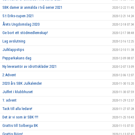
SBK damer är anmälda i två serier 2021
2020-12-22 11:45
S:t Eriks-cupen 2021
2020-12-21 14:24
Årets Ungdomslag 2020
2020-12-18 07:34
Ge bort ett stödmedlemskap!
2020-12-17 08:48
Lag avslutning
2020-12-16 12:25
Julklappstips
2020-12-10 11:38
Pepparkakans dag
2020-12-09 08:07
Ny leverantör av idrottskläder 2021
2020-12-07 13:09
2:Advent
2020-12-06 12:07
2020 års SBK Julkalender
2020-11-30 15:20
Julfint i klubbhuset
2020-11-30 07:59
1: advent
2020-11-29 12:57
Tack till alla ledare!
2020-11-27 07:28
Det är vi som är SBK !!!!
2020-11-25 10:43
Grattis till Solberga BK
2020-11-15 07:51
Grattis Björn!
2020-11-13 07:42