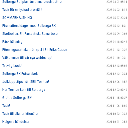
Solberga Bollplan ännu finare och bättre
2025-08-01 08:14
Tack för en lyckad premiär!
2025-06-02 11:15
SOMMARHÄLSNING
2025-05-27 20:24
Fira nationaldagen med Solberga BK
2025-05-12 11:31
Skolbollen: Ett Fantastiskt Samarbete
2025-05-09 10:03
Påsk hälsning!
2025-04-18 07:46
Föreningscertifikat för spel i S:t Eriks-Cupen
2025-01-13 10:22
Välkommen till vår nya webbshop!
2025-01-10 10:31
Trevlig Lucia!
2024-12-13 08:06
Solberga BK Futsalskola
2024-12-12 12:34
Julklappstips från SBK Tomten!
2024-12-06 14:52
När Tomten kom till Solberga
2024-12-02 07:49
Grattis Solberga BK!
2024-11-15 07:27
Tack!
2024-11-06 11:00
Tack till alla funktionärer
2024-10-22 10:35
Helgens händelser
2024-10-21 10:56