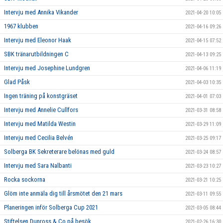
Intervju med Annika Vikander
2021-04-20 10:05
1967 klubben
2021-04-16 09:26
Intervju med Eleonor Haak
2021-04-15 07:52
SBK tränarutbildningen C
2021-04-13 09:25
Intervju med Josephine Lundgren
2021-04-06 11:19
Glad Påsk
2021-04-03 10:35
Ingen träning på konstgräset
2021-04-01 07:03
Intervju med Annelie Cullfors
2021-03-31 08:58
Intervju med Matilda Westin
2021-03-29 11:09
Intervju med Cecilia Belvén
2021-03-25 09:17
Solberga BK Sekreterare belönas med guld
2021-03-24 08:57
Intervju med Sara Nalbanti
2021-03-23 10:27
Rocka sockorna
2021-03-21 10:25
Glöm inte anmäla dig till årsmötet den 21 mars
2021-03-11 09:55
Planeringen inför Solberga Cup 2021
2021-03-05 08:44
Stiftelsen Dunross & Co på besök
2021-02-26 16:30