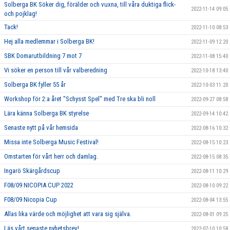
Solberga BK Söker dig, förälder och vuxna, till våra duktiga flick-
2022-11-14 09:05
och pojklag!
Tack!
2022-11-10 08:53
Hej alla medlemmar i Solberga BK!
2022-11-09 12:20
SBK Domarutbildning 7 mot 7
2022-11-08 15:40
Vi söker en person till vår valberedning
2022-10-18 13:40
Solberga BK fyller 55 år
2022-10-03 11:20
Workshop för 2:a året "Schysst Spel" med Tre ska bli noll
2022-09-27 08:58
Lära känna Solberga BK styrelse
2022-09-14 10:42
Senaste nytt på vår hemsida
2022-08-16 10:32
Missa inte Solberga Music Festival!
2022-08-15 10:23
Omstarten för vårt herr och damlag.
2022-08-15 08:35
Ingarö Skärgårdscup
2022-08-11 10:29
F08/09 NICOPIA CUP 2022
2022-08-10 09:22
F08/09 Nicopia Cup
2022-08-04 13:55
Allas lika värde och möjlighet att vara sig själva.
2022-08-01 09:25
Läs vårt senaste nyhetsbrev!
2022-07-10 10:58