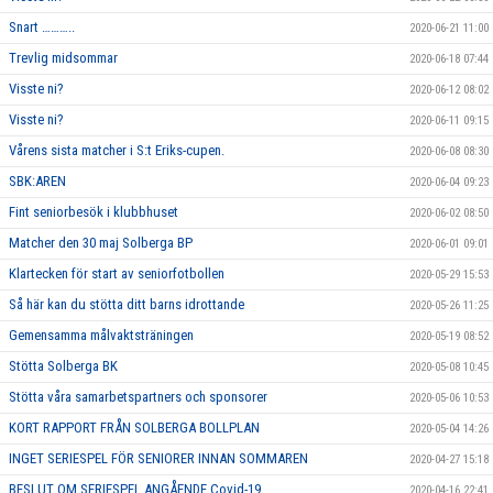
Snart ………..
2020-06-21 11:00
Trevlig midsommar
2020-06-18 07:44
Visste ni?
2020-06-12 08:02
Visste ni?
2020-06-11 09:15
Vårens sista matcher i S:t Eriks-cupen.
2020-06-08 08:30
SBK:AREN
2020-06-04 09:23
Fint seniorbesök i klubbhuset
2020-06-02 08:50
Matcher den 30 maj Solberga BP
2020-06-01 09:01
Klartecken för start av seniorfotbollen
2020-05-29 15:53
Så här kan du stötta ditt barns idrottande
2020-05-26 11:25
Gemensamma målvaktsträningen
2020-05-19 08:52
Stötta Solberga BK
2020-05-08 10:45
Stötta våra samarbetspartners och sponsorer
2020-05-06 10:53
KORT RAPPORT FRÅN SOLBERGA BOLLPLAN
2020-05-04 14:26
INGET SERIESPEL FÖR SENIORER INNAN SOMMAREN
2020-04-27 15:18
BESLUT OM SERIESPEL ANGÅENDE Covid-19
2020-04-16 22:41