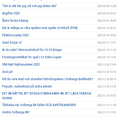
"Det är det här jag vill och jag älskar det"
2023-02-08 15:08
Avgifter 2023
2023-02-02 09:33
Årets första träning
2023-02-01 09:09
Det är många av våra spelare som spelar e-Fotboll (FIFA).
2023-01-26 06:57
Påsklovscamp 2023
2023-01-24 09:55
Snart börjar vi!
2023-01-17 13:31
Är du redo? Motionsfotboll för 13-15 åringar.
2023-01-14 11:29
Föreningscertifikat för spel i S:t Eriks-Cupen
2023-01-10 13:32
SBK-Nytt Nyårsnummer 2022
2022-12-30 13:49
God jul!
2022-12-23 14:10
Vill du vara med och utveckla fotbollsspelare i Solberga Bollklubb?
2022-12-20 08:10
Populär Julmarknad på andra advent
2022-12-05 12:33
DET ÄR BÄTTRE ATT BYGGA STARKA BARN ÄN ATT LAGA TRASIGA
2022-11-25 09:03
VUXNA
Tårtkalas när Solberga Bk fyllde 55 år &#9728;&#65039;
2022-11-16 11:28
Grattis Solberga BK!
2022-11-15 10:53