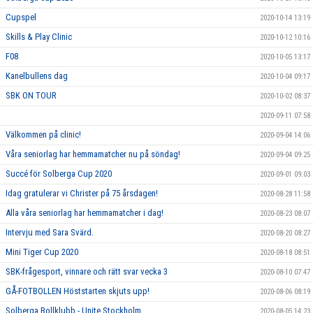
Cupspel
2020-10-14 13:19
Skills & Play Clinic
2020-10-12 10:16
F08
2020-10-05 13:17
Kanelbullens dag
2020-10-04 09:17
SBK ON TOUR
2020-10-02 08:37
2020-09-11 07:58
Välkommen på clinic!
2020-09-04 14:06
Våra seniorlag har hemmamatcher nu på söndag!
2020-09-04 09:25
Succé för Solberga Cup 2020
2020-09-01 09:03
Idag gratulerar vi Christer på 75 årsdagen!
2020-08-28 11:58
Alla våra seniorlag har hemmamatcher i dag!
2020-08-23 08:07
Intervju med Sara Svärd.
2020-08-20 08:27
Mini Tiger Cup 2020
2020-08-18 08:51
SBK-frågesport, vinnare och rätt svar vecka 3
2020-08-10 07:47
GÅ-FOTBOLLEN Höststarten skjuts upp!
2020-08-06 08:19
Solberga Bollklubb - Unite Stockholm
2020-08-05 14:23