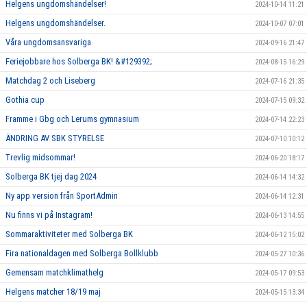
Helgens ungdomshändelser!
2024-10-14 11:21
Helgens ungdomshändelser.
2024-10-07 07:01
Våra ungdomsansvariga
2024-09-16 21:47
Feriejobbare hos Solberga BK! &#129392;
2024-08-15 16:29
Matchdag 2 och Liseberg
2024-07-16 21:35
Gothia cup
2024-07-15 09:32
Framme i Gbg och Lerums gymnasium
2024-07-14 22:23
ÄNDRING AV SBK STYRELSE
2024-07-10 10:12
Trevlig midsommar!
2024-06-20 18:17
Solberga BK tjej dag 2024
2024-06-14 14:32
Ny app version från SportAdmin
2024-06-14 12:31
Nu finns vi på Instagram!
2024-06-13 14:55
Sommaraktiviteter med Solberga BK
2024-06-12 15:02
Fira nationaldagen med Solberga Bollklubb
2024-05-27 10:36
Gemensam matchklimathelg
2024-05-17 09:53
Helgens matcher 18/19 maj
2024-05-15 13:34