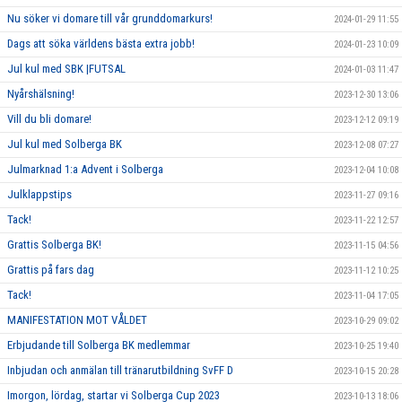
Nu söker vi domare till vår grunddomarkurs!
2024-01-29 11:55
Dags att söka världens bästa extra jobb!
2024-01-23 10:09
Jul kul med SBK |FUTSAL
2024-01-03 11:47
Nyårshälsning!
2023-12-30 13:06
Vill du bli domare!
2023-12-12 09:19
Jul kul med Solberga BK
2023-12-08 07:27
Julmarknad 1:a Advent i Solberga
2023-12-04 10:08
Julklappstips
2023-11-27 09:16
Tack!
2023-11-22 12:57
Grattis Solberga BK!
2023-11-15 04:56
Grattis på fars dag
2023-11-12 10:25
Tack!
2023-11-04 17:05
MANIFESTATION MOT VÅLDET
2023-10-29 09:02
Erbjudande till Solberga BK medlemmar
2023-10-25 19:40
Inbjudan och anmälan till tränarutbildning SvFF D
2023-10-15 20:28
Imorgon, lördag, startar vi Solberga Cup 2023
2023-10-13 18:06