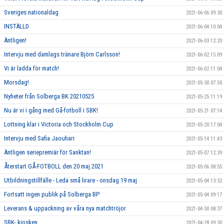
Sveriges nationaldag
2021-06-06 09:30
INSTÄLLD
2021-06-04 10:04
Äntligen!
2021-06-03 12:20
Intervju med damlags tränare Björn Carlsson!
2021-06-02 15:09
Vi är ladda för match!
2021-06-02 11:04
Morsdag!
2021-05-30 07:50
Nyheter från Solberga BK 20210525
2021-05-25 11:19
Nu är vi i gång med Gå-fotboll i SBK!
2021-05-21 07:14
Lottning klar i Victoria och Stockholm Cup
2021-05-20 17:04
Intervju med Safia Jaouhari
2021-05-14 11:43
Äntligen seriepremiär för Sanktan!
2021-05-07 12:39
Återstart GÅ-FOTBOLL den 20 maj 2021
2021-05-06 08:55
Utbildningstillfälle - Leda små lirare - onsdag 19 maj
2021-05-04 13:32
Fortsatt ingen publik på Solberga BP
2021-05-04 09:17
Leverans & uppackning av våra nya matchtröjor
2021-04-30 08:37
SBK- kiosken
2021-04-28 09:30