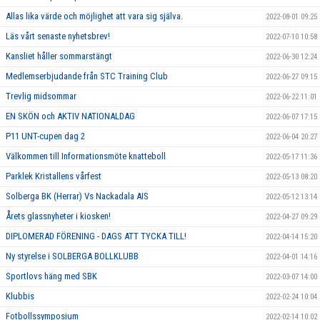
Allas lika värde och möjlighet att vara sig själva.
2022-08-01 09:25
Läs vårt senaste nyhetsbrev!
2022-07-10 10:58
Kansliet håller sommarstängt
2022-06-30 12:24
Medlemserbjudande från STC Training Club
2022-06-27 09:15
Trevlig midsommar
2022-06-22 11:01
EN SKÖN och AKTIV NATIONALDAG
2022-06-07 17:15
P11 UNT-cupen dag 2
2022-06-04 20:27
Välkommen till Informationsmöte knatteboll
2022-05-17 11:36
Parklek Kristallens vårfest
2022-05-13 08:20
Solberga BK (Herrar) Vs Nackadala AIS
2022-05-12 13:14
Årets glassnyheter i kiosken!
2022-04-27 09:29
DIPLOMERAD FÖRENING - DAGS ATT TYCKA TILL!
2022-04-14 15:20
Ny styrelse i SOLBERGA BOLLKLUBB
2022-04-01 14:16
Sportlovs häng med SBK
2022-03-07 14:00
Klubbis
2022-02-24 10:04
Fotbollssymposium
2022-02-14 10:02