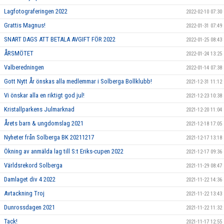
Lagfotograferingen 2022
2022-02-10 07:30
Grattis Magnus!
2022-01-31 07:49
SNART DAGS ATT BETALA AVGIFT FÖR 2022
2022-01-25 08:43
ÅRSMÖTET
2022-01-24 13:25
Valberedningen
2022-01-14 07:38
Gott Nytt År önskas alla medlemmar i Solberga Bollklubb!
2021-12-31 11:12
Vi önskar alla en riktigt god jul!
2021-12-23 10:38
Kristallparkens Julmarknad
2021-12-20 11:04
Årets barn & ungdomslag 2021
2021-12-18 17:05
Nyheter från Solberga BK 20211217
2021-12-17 13:18
Ökning av anmälda lag till S:t Eriks-cupen 2022
2021-12-17 09:36
Världsrekord Solberga
2021-11-29 08:47
Damlaget div 4 2022
2021-11-22 14:36
Avtackning Troj
2021-11-22 13:43
Dunrossdagen 2021
2021-11-22 11:32
Tack!
2021-11-17 12:55