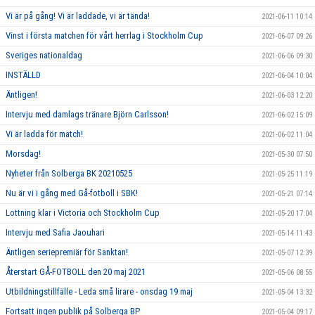
Vi är på gång! Vi är laddade, vi är tända!
2021-06-11 10:14
Vinst i första matchen för vårt herrlag i Stockholm Cup
2021-06-07 09:26
Sveriges nationaldag
2021-06-06 09:30
INSTÄLLD
2021-06-04 10:04
Äntligen!
2021-06-03 12:20
Intervju med damlags tränare Björn Carlsson!
2021-06-02 15:09
Vi är ladda för match!
2021-06-02 11:04
Morsdag!
2021-05-30 07:50
Nyheter från Solberga BK 20210525
2021-05-25 11:19
Nu är vi i gång med Gå-fotboll i SBK!
2021-05-21 07:14
Lottning klar i Victoria och Stockholm Cup
2021-05-20 17:04
Intervju med Safia Jaouhari
2021-05-14 11:43
Äntligen seriepremiär för Sanktan!
2021-05-07 12:39
Återstart GÅ-FOTBOLL den 20 maj 2021
2021-05-06 08:55
Utbildningstillfälle - Leda små lirare - onsdag 19 maj
2021-05-04 13:32
Fortsatt ingen publik på Solberga BP
2021-05-04 09:17