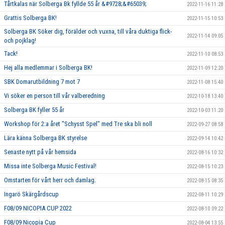
Tårtkalas när Solberga Bk fyllde 55 år &#9728;&#65039;
2022-11-16 11:28
Grattis Solberga BK!
2022-11-15 10:53
Solberga BK Söker dig, förälder och vuxna, till våra duktiga flick-
2022-11-14 09:05
och pojklag!
Tack!
2022-11-10 08:53
Hej alla medlemmar i Solberga BK!
2022-11-09 12:20
SBK Domarutbildning 7 mot 7
2022-11-08 15:40
Vi söker en person till vår valberedning
2022-10-18 13:40
Solberga BK fyller 55 år
2022-10-03 11:20
Workshop för 2:a året "Schysst Spel" med Tre ska bli noll
2022-09-27 08:58
Lära känna Solberga BK styrelse
2022-09-14 10:42
Senaste nytt på vår hemsida
2022-08-16 10:32
Missa inte Solberga Music Festival!
2022-08-15 10:23
Omstarten för vårt herr och damlag.
2022-08-15 08:35
Ingarö Skärgårdscup
2022-08-11 10:29
F08/09 NICOPIA CUP 2022
2022-08-10 09:22
F08/09 Nicopia Cup
2022-08-04 13:55