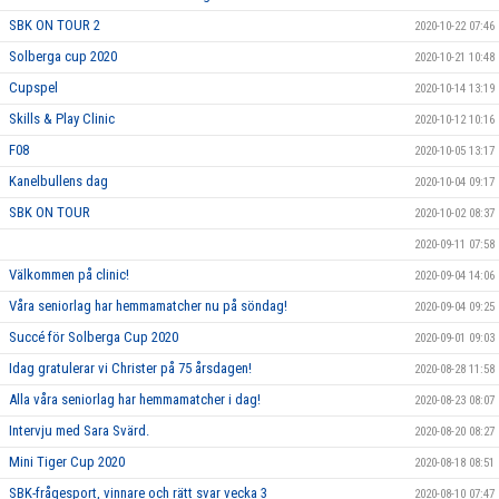
SBK ON TOUR 2
2020-10-22 07:46
Solberga cup 2020
2020-10-21 10:48
Cupspel
2020-10-14 13:19
Skills & Play Clinic
2020-10-12 10:16
F08
2020-10-05 13:17
Kanelbullens dag
2020-10-04 09:17
SBK ON TOUR
2020-10-02 08:37
2020-09-11 07:58
Välkommen på clinic!
2020-09-04 14:06
Våra seniorlag har hemmamatcher nu på söndag!
2020-09-04 09:25
Succé för Solberga Cup 2020
2020-09-01 09:03
Idag gratulerar vi Christer på 75 årsdagen!
2020-08-28 11:58
Alla våra seniorlag har hemmamatcher i dag!
2020-08-23 08:07
Intervju med Sara Svärd.
2020-08-20 08:27
Mini Tiger Cup 2020
2020-08-18 08:51
SBK-frågesport, vinnare och rätt svar vecka 3
2020-08-10 07:47