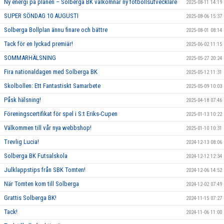
Ny energi på planen – Solberga BK välkomnar ny fotbollsutvecklare
2025-08-11 14:19
SUPER SÖNDAG 10 AUGUSTI
2025-08-06 15:37
Solberga Bollplan ännu finare och bättre
2025-08-01 08:14
Tack för en lyckad premiär!
2025-06-02 11:15
SOMMARHÄLSNING
2025-05-27 20:24
Fira nationaldagen med Solberga BK
2025-05-12 11:31
Skolbollen: Ett Fantastiskt Samarbete
2025-05-09 10:03
Påsk hälsning!
2025-04-18 07:46
Föreningscertifikat för spel i S:t Eriks-Cupen
2025-01-13 10:22
Välkommen till vår nya webbshop!
2025-01-10 10:31
Trevlig Lucia!
2024-12-13 08:06
Solberga BK Futsalskola
2024-12-12 12:34
Julklappstips från SBK Tomten!
2024-12-06 14:52
När Tomten kom till Solberga
2024-12-02 07:49
Grattis Solberga BK!
2024-11-15 07:27
Tack!
2024-11-06 11:00