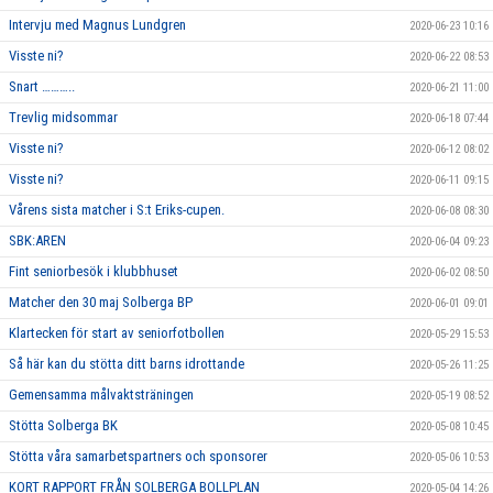
Intervju med Magnus Lundgren
2020-06-23 10:16
Visste ni?
2020-06-22 08:53
Snart ………..
2020-06-21 11:00
Trevlig midsommar
2020-06-18 07:44
Visste ni?
2020-06-12 08:02
Visste ni?
2020-06-11 09:15
Vårens sista matcher i S:t Eriks-cupen.
2020-06-08 08:30
SBK:AREN
2020-06-04 09:23
Fint seniorbesök i klubbhuset
2020-06-02 08:50
Matcher den 30 maj Solberga BP
2020-06-01 09:01
Klartecken för start av seniorfotbollen
2020-05-29 15:53
Så här kan du stötta ditt barns idrottande
2020-05-26 11:25
Gemensamma målvaktsträningen
2020-05-19 08:52
Stötta Solberga BK
2020-05-08 10:45
Stötta våra samarbetspartners och sponsorer
2020-05-06 10:53
KORT RAPPORT FRÅN SOLBERGA BOLLPLAN
2020-05-04 14:26