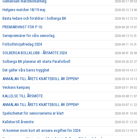
Gemensam matchklimathelg
2024-05-17 09:53
Helgens matcher 18/19 maj
2024-05-15 13:34
Bästa ledare och föräldrar i Solberga BK
2024-05-12 15:10
PREMIÄRVINST FÖR P 10.
2024-04-20 19:07
Seriepremiärer för våra seniorlag
2024-04-13 15:31
Fotbollströjefredag 2024
2024-04-11 14:31
SOLBERGA BOLLKLUBB - ÅRSMÖTE 2024
2024-04-01 20:38
Solberga BK planerar att starta Parafotboll
2024-03-26 07:27
Det gäller våra barns trygghet
2024-03-14 14:17
ANMÄLAN TILL ÅRETS KNATTEBOLL ÄR ÖPPEN!!
2024-03-14 10:13
Veckans kampanj
2024-03-11 09:02
KALLELSE TILL ÅRSMÖTE
2024-03-08 11:07
ANMÄLAN TILL ÅRETS KNATTEBOLL ÄR ÖPPEN!!
2024-03-07 11:22
Spelschemat för seniorserierna är klart
2024-03-01 10:40
Kallelse till årsmöte
2024-02-21 12:33
Vi kommer inom kort att avisera avgiften för 2024
2024-02-13 18:19