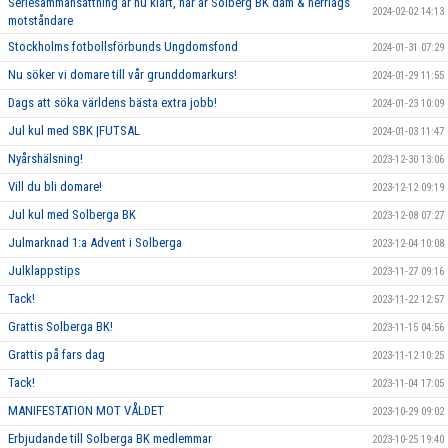
Seriesammansättning är nu klart, här är Solberg BK dam & herrlags
2024-02-02 14:13
motståndare
Stockholms fotbollsförbunds Ungdomsfond
2024-01-31 07:29
Nu söker vi domare till vår grunddomarkurs!
2024-01-29 11:55
Dags att söka världens bästa extra jobb!
2024-01-23 10:09
Jul kul med SBK |FUTSAL
2024-01-03 11:47
Nyårshälsning!
2023-12-30 13:06
Vill du bli domare!
2023-12-12 09:19
Jul kul med Solberga BK
2023-12-08 07:27
Julmarknad 1:a Advent i Solberga
2023-12-04 10:08
Julklappstips
2023-11-27 09:16
Tack!
2023-11-22 12:57
Grattis Solberga BK!
2023-11-15 04:56
Grattis på fars dag
2023-11-12 10:25
Tack!
2023-11-04 17:05
MANIFESTATION MOT VÅLDET
2023-10-29 09:02
Erbjudande till Solberga BK medlemmar
2023-10-25 19:40