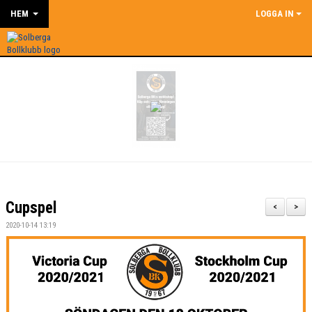
HEM
LOGGA IN
Cupspel
<
>
2020-10-14 13:19