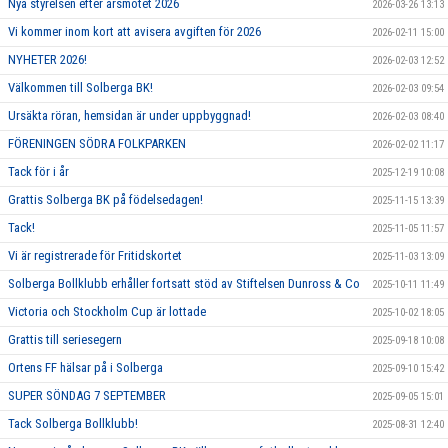
Nya styrelsen efter årsmötet 2026
2026-03-26 13:13
Vi kommer inom kort att avisera avgiften för 2026
2026-02-11 15:00
NYHETER 2026!
2026-02-03 12:52
Välkommen till Solberga BK!
2026-02-03 09:54
Ursäkta röran, hemsidan är under uppbyggnad!
2026-02-03 08:40
FÖRENINGEN SÖDRA FOLKPARKEN
2026-02-02 11:17
Tack för i år
2025-12-19 10:08
Grattis Solberga BK på födelsedagen!
2025-11-15 13:39
Tack!
2025-11-05 11:57
Vi är registrerade för Fritidskortet
2025-11-03 13:09
Solberga Bollklubb erhåller fortsatt stöd av Stiftelsen Dunross & Co
2025-10-11 11:49
Victoria och Stockholm Cup är lottade
2025-10-02 18:05
Grattis till seriesegern
2025-09-18 10:08
Ortens FF hälsar på i Solberga
2025-09-10 15:42
SUPER SÖNDAG 7 SEPTEMBER
2025-09-05 15:01
Tack Solberga Bollklubb!
2025-08-31 12:40