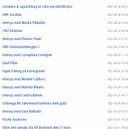
Leverans & uppackning av våra nya matchtröjor
2021-04-30 08:37
SBK- kiosken
2021-04-28 09:30
Intervju med Annika Vikander
2021-04-20 10:05
1967 klubben
2021-04-16 09:26
Intervju med Eleonor Haak
2021-04-15 07:52
SBK tränarutbildningen C
2021-04-13 09:25
Intervju med Josephine Lundgren
2021-04-06 11:19
Glad Påsk
2021-04-03 10:35
Ingen träning på konstgräset
2021-04-01 07:03
Intervju med Annelie Cullfors
2021-03-31 08:58
Intervju med Matilda Westin
2021-03-29 11:09
Intervju med Cecilia Belvén
2021-03-25 09:17
Solberga BK Sekreterare belönas med guld
2021-03-24 08:57
Intervju med Sara Nalbanti
2021-03-23 10:27
Rocka sockorna
2021-03-21 10:25
Glöm inte anmäla dig till årsmötet den 21 mars
2021-03-11 09:55