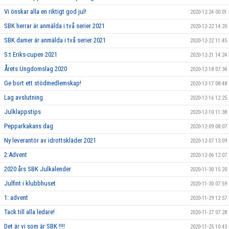
Vi önskar alla en riktigt god jul!
2020-12-24 00:01
SBK herrar är anmälda i två serier 2021
2020-12-22 14:20
SBK damer är anmälda i två serier 2021
2020-12-22 11:45
S:t Eriks-cupen 2021
2020-12-21 14:24
Årets Ungdomslag 2020
2020-12-18 07:34
Ge bort ett stödmedlemskap!
2020-12-17 08:48
Lag avslutning
2020-12-16 12:25
Julklappstips
2020-12-10 11:38
Pepparkakans dag
2020-12-09 08:07
Ny leverantör av idrottskläder 2021
2020-12-07 13:09
2:Advent
2020-12-06 12:07
2020 års SBK Julkalender
2020-11-30 15:20
Julfint i klubbhuset
2020-11-30 07:59
1: advent
2020-11-29 12:57
Tack till alla ledare!
2020-11-27 07:28
Det är vi som är SBK !!!!
2020-11-25 10:43