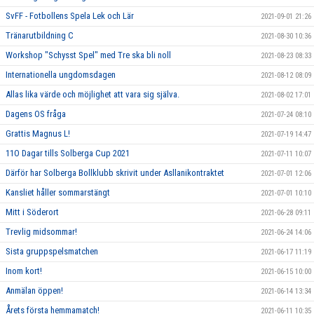
SvFF - Fotbollens Spela Lek och Lär
2021-09-01 21:26
Tränarutbildning C
2021-08-30 10:36
Workshop "Schysst Spel" med Tre ska bli noll
2021-08-23 08:33
Internationella ungdomsdagen
2021-08-12 08:09
Allas lika värde och möjlighet att vara sig själva.
2021-08-02 17:01
Dagens OS fråga
2021-07-24 08:10
Grattis Magnus L!
2021-07-19 14:47
11O Dagar tills Solberga Cup 2021
2021-07-11 10:07
Därför har Solberga Bollklubb skrivit under Asllanikontraktet
2021-07-01 12:06
Kansliet håller sommarstängt
2021-07-01 10:10
Mitt i Söderort
2021-06-28 09:11
Trevlig midsommar!
2021-06-24 14:06
Sista gruppspelsmatchen
2021-06-17 11:19
Inom kort!
2021-06-15 10:00
Anmälan öppen!
2021-06-14 13:34
Årets första hemmamatch!
2021-06-11 10:35