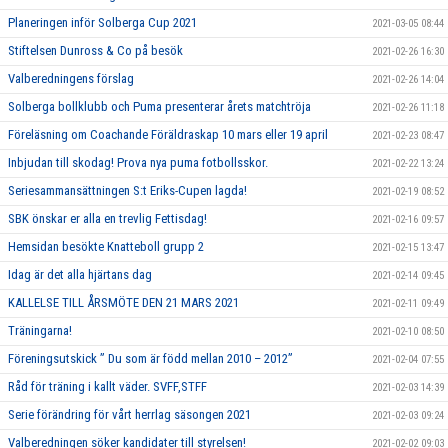
Planeringen inför Solberga Cup 2021
2021-03-05 08:44
Stiftelsen Dunross & Co på besök
2021-02-26 16:30
Valberedningens förslag
2021-02-26 14:04
Solberga bollklubb och Puma presenterar årets matchtröja
2021-02-26 11:18
Föreläsning om Coachande Föräldraskap 10 mars eller 19 april
2021-02-23 08:47
Inbjudan till skodag! Prova nya puma fotbollsskor.
2021-02-22 13:24
Seriesammansättningen S:t Eriks-Cupen lagda!
2021-02-19 08:52
SBK önskar er alla en trevlig Fettisdag!
2021-02-16 09:57
Hemsidan besökte Knatteboll grupp 2
2021-02-15 13:47
Idag är det alla hjärtans dag
2021-02-14 09:45
KALLELSE TILL ÅRSMÖTE DEN 21 MARS 2021
2021-02-11 09:49
Träningarna!
2021-02-10 08:50
Föreningsutskick ” Du som är född mellan 2010 – 2012”
2021-02-04 07:55
Råd för träning i kallt väder. SVFF,STFF
2021-02-03 14:39
Serie förändring för vårt herrlag säsongen 2021
2021-02-03 09:24
Valberedningen söker kandidater till styrelsen!
2021-02-02 09:03