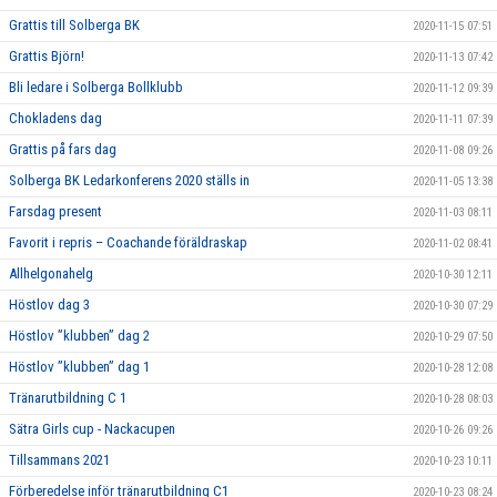
Grattis till Solberga BK
2020-11-15 07:51
Grattis Björn!
2020-11-13 07:42
Bli ledare i Solberga Bollklubb
2020-11-12 09:39
Chokladens dag
2020-11-11 07:39
Grattis på fars dag
2020-11-08 09:26
Solberga BK Ledarkonferens 2020 ställs in
2020-11-05 13:38
Farsdag present
2020-11-03 08:11
Favorit i repris – Coachande föräldraskap
2020-11-02 08:41
Allhelgonahelg
2020-10-30 12:11
Höstlov dag 3
2020-10-30 07:29
Höstlov ”klubben” dag 2
2020-10-29 07:50
Höstlov ”klubben” dag 1
2020-10-28 12:08
Tränarutbildning C 1
2020-10-28 08:03
Sätra Girls cup - Nackacupen
2020-10-26 09:26
Tillsammans 2021
2020-10-23 10:11
Förberedelse inför tränarutbildning C1
2020-10-23 08:24