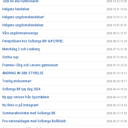
Tack till alla funktionärer
2024-10-22 10:35
Helgens händelser
2024-10-21 10:56
Helgens ungdomshändelser!
2024-10-14 11:21
Helgens ungdomshändelser.
2024-10-07 07:01
Våra ungdomsansvariga
2024-09-16 21:47
Feriejobbare hos Solberga BK! &#129392;
2024-08-15 16:29
Matchdag 2 och Liseberg
2024-07-16 21:35
Gothia cup
2024-07-15 09:32
Framme i Gbg och Lerums gymnasium
2024-07-14 22:23
ÄNDRING AV SBK STYRELSE
2024-07-10 10:12
Trevlig midsommar!
2024-06-20 18:17
Solberga BK tjej dag 2024
2024-06-14 14:32
Ny app version från SportAdmin
2024-06-14 12:31
Nu finns vi på Instagram!
2024-06-13 14:55
Sommaraktiviteter med Solberga BK
2024-06-12 15:02
Fira nationaldagen med Solberga Bollklubb
2024-05-27 10:36