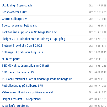
Utbildning i Supercoach!
2021-11-17 07:58
Ledarkonferens 2021
2021-11-16 12:30
Grattis Solberga BK!
2021-11-16 11:48
Sportgrossen har bytt namn.
2021-11-03 07:17
Tack för årets upplaga av Solberga Cup 2021
2021-11-01 11:27
I helgen 30–31 oktober startar Solberga Cup i gång
2021-10-28 15:28
Slutspel Stockholm Cup B 21/22
2021-10-26 15:17
Solberga BK gratulerar Troj Celte
2021-10-25 09:26
Nu tar vi paus!
2021-10-14 13:10
SBK Målvaktstränarutbildning C (kort)
2021-10-04 10:36
SBK tränarutbildningen C2
2021-09-29 08:44
StFF och Framtidens Fotbollsledare gästade Solberga BK
2021-09-29 00:13
Fotbollssöndag på Solberga BP!!
2021-09-17 10:25
Välkommen till vårt mysiga föreningscafé!
2021-09-14 15:30
Helgens resultat 3–5 september
2021-09-06 10:30
Årets lagfotografering
2021-09-05 09:10