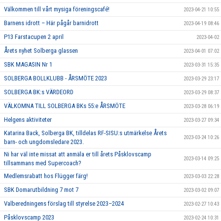
Välkommen till vårt mysiga föreningscafé!
2023-04-21 10:55
Barnens idrott – Här pågår barnidrott
2023-04-19 08:46
P13 Farstacupen 2 april
2023-04-02
Årets nyhet Solberga glassen
2023-04-01 07:02
SBK MAGASIN Nr 1
2023-03-31 15:35
SOLBERGA BOLLKLUBB - ÅRSMÖTE 2023
2023-03-29 23:17
SOLBERGA BK:s VÄRDEORD
2023-03-29 08:37
VÄLKOMNA TILL SOLBERGA BKs 55:e ÅRSMÖTE
2023-03-28 06:19
Helgens aktiviteter
2023-03-27 09:34
Katarina Back, Solberga BK, tilldelas RF-SISU:s utmärkelse Årets
2023-03-24 10:26
barn- och ungdomsledare 2023.
Ni har väl inte missat att anmäla er till årets Påsklovscamp
2023-03-14 09:25
tillsammans med Supercoach?
Medlemsrabatt hos Flügger färg!
2023-03-03 22:28
SBK Domarutbildning 7 mot 7
2023-03-02 09:07
Valberedningens förslag till styrelse 2023–2024
2023-02-27 10:43
Påsklovscamp 2023
2023-02-24 10:31