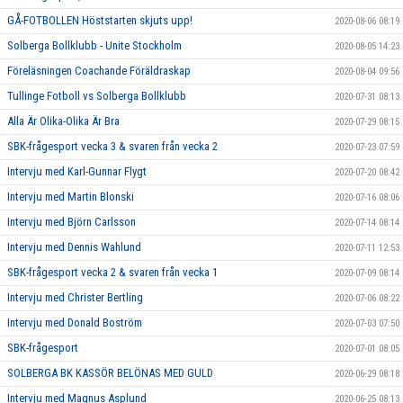
GÅ-FOTBOLLEN Höststarten skjuts upp!
2020-08-06 08:19
Solberga Bollklubb - Unite Stockholm
2020-08-05 14:23
Föreläsningen Coachande Föräldraskap
2020-08-04 09:56
Tullinge Fotboll vs Solberga Bollklubb
2020-07-31 08:13
Alla Är Olika-Olika Är Bra
2020-07-29 08:15
SBK-frågesport vecka 3 & svaren från vecka 2
2020-07-23 07:59
Intervju med Karl-Gunnar Flygt
2020-07-20 08:42
Intervju med Martin Blonski
2020-07-16 08:06
Intervju med Björn Carlsson
2020-07-14 08:14
Intervju med Dennis Wahlund
2020-07-11 12:53
SBK-frågesport vecka 2 & svaren från vecka 1
2020-07-09 08:14
Intervju med Christer Bertling
2020-07-06 08:22
Intervju med Donald Boström
2020-07-03 07:50
SBK-frågesport
2020-07-01 08:05
SOLBERGA BK KASSÖR BELÖNAS MED GULD
2020-06-29 08:18
Intervju med Magnus Asplund
2020-06-25 08:13