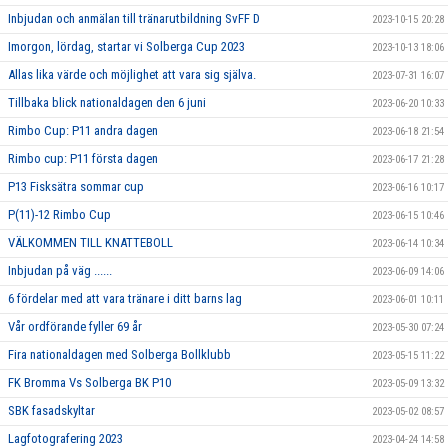
Inbjudan och anmälan till tränarutbildning SvFF D
2023-10-15 20:28
Imorgon, lördag, startar vi Solberga Cup 2023
2023-10-13 18:06
Allas lika värde och möjlighet att vara sig själva.
2023-07-31 16:07
Tillbaka blick nationaldagen den 6 juni
2023-06-20 10:33
Rimbo Cup: P11 andra dagen
2023-06-18 21:54
Rimbo cup: P11 första dagen
2023-06-17 21:28
P13 Fisksätra sommar cup
2023-06-16 10:17
P(11)-12 Rimbo Cup
2023-06-15 10:46
VÄLKOMMEN TILL KNATTEBOLL
2023-06-14 10:34
Inbjudan på väg ......
2023-06-09 14:06
6 fördelar med att vara tränare i ditt barns lag
2023-06-01 10:11
Vår ordförande fyller 69 år
2023-05-30 07:24
Fira nationaldagen med Solberga Bollklubb
2023-05-15 11:22
FK Bromma Vs Solberga BK P10
2023-05-09 13:32
SBK fasadskyltar
2023-05-02 08:57
Lagfotografering 2023
2023-04-24 14:58