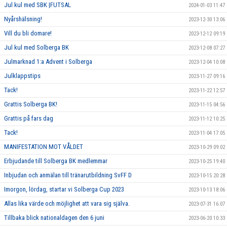
Jul kul med SBK |FUTSAL
2024-01-03 11:47
Nyårshälsning!
2023-12-30 13:06
Vill du bli domare!
2023-12-12 09:19
Jul kul med Solberga BK
2023-12-08 07:27
Julmarknad 1:a Advent i Solberga
2023-12-04 10:08
Julklappstips
2023-11-27 09:16
Tack!
2023-11-22 12:57
Grattis Solberga BK!
2023-11-15 04:56
Grattis på fars dag
2023-11-12 10:25
Tack!
2023-11-04 17:05
MANIFESTATION MOT VÅLDET
2023-10-29 09:02
Erbjudande till Solberga BK medlemmar
2023-10-25 19:40
Inbjudan och anmälan till tränarutbildning SvFF D
2023-10-15 20:28
Imorgon, lördag, startar vi Solberga Cup 2023
2023-10-13 18:06
Allas lika värde och möjlighet att vara sig själva.
2023-07-31 16:07
Tillbaka blick nationaldagen den 6 juni
2023-06-20 10:33