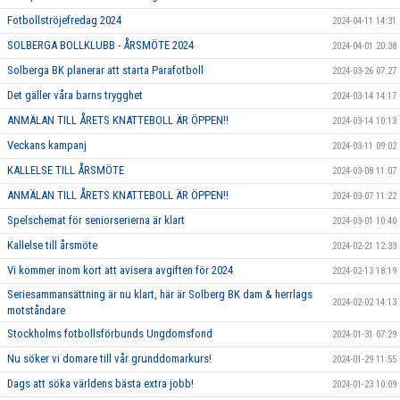
Fotbollströjefredag 2024
2024-04-11 14:31
SOLBERGA BOLLKLUBB - ÅRSMÖTE 2024
2024-04-01 20:38
Solberga BK planerar att starta Parafotboll
2024-03-26 07:27
Det gäller våra barns trygghet
2024-03-14 14:17
ANMÄLAN TILL ÅRETS KNATTEBOLL ÄR ÖPPEN!!
2024-03-14 10:13
Veckans kampanj
2024-03-11 09:02
KALLELSE TILL ÅRSMÖTE
2024-03-08 11:07
ANMÄLAN TILL ÅRETS KNATTEBOLL ÄR ÖPPEN!!
2024-03-07 11:22
Spelschemat för seniorserierna är klart
2024-03-01 10:40
Kallelse till årsmöte
2024-02-21 12:33
Vi kommer inom kort att avisera avgiften för 2024
2024-02-13 18:19
Seriesammansättning är nu klart, här är Solberg BK dam & herrlags
2024-02-02 14:13
motståndare
Stockholms fotbollsförbunds Ungdomsfond
2024-01-31 07:29
Nu söker vi domare till vår grunddomarkurs!
2024-01-29 11:55
Dags att söka världens bästa extra jobb!
2024-01-23 10:09