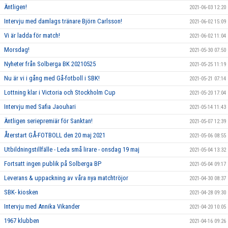
Äntligen!
2021-06-03 12:20
Intervju med damlags tränare Björn Carlsson!
2021-06-02 15:09
Vi är ladda för match!
2021-06-02 11:04
Morsdag!
2021-05-30 07:50
Nyheter från Solberga BK 20210525
2021-05-25 11:19
Nu är vi i gång med Gå-fotboll i SBK!
2021-05-21 07:14
Lottning klar i Victoria och Stockholm Cup
2021-05-20 17:04
Intervju med Safia Jaouhari
2021-05-14 11:43
Äntligen seriepremiär för Sanktan!
2021-05-07 12:39
Återstart GÅ-FOTBOLL den 20 maj 2021
2021-05-06 08:55
Utbildningstillfälle - Leda små lirare - onsdag 19 maj
2021-05-04 13:32
Fortsatt ingen publik på Solberga BP
2021-05-04 09:17
Leverans & uppackning av våra nya matchtröjor
2021-04-30 08:37
SBK- kiosken
2021-04-28 09:30
Intervju med Annika Vikander
2021-04-20 10:05
1967 klubben
2021-04-16 09:26