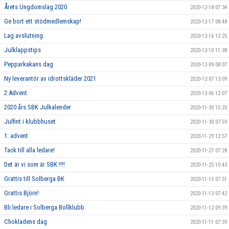
Årets Ungdomslag 2020
2020-12-18 07:34
Ge bort ett stödmedlemskap!
2020-12-17 08:48
Lag avslutning
2020-12-16 12:25
Julklappstips
2020-12-10 11:38
Pepparkakans dag
2020-12-09 08:07
Ny leverantör av idrottskläder 2021
2020-12-07 13:09
2:Advent
2020-12-06 12:07
2020 års SBK Julkalender
2020-11-30 15:20
Julfint i klubbhuset
2020-11-30 07:59
1: advent
2020-11-29 12:57
Tack till alla ledare!
2020-11-27 07:28
Det är vi som är SBK !!!!
2020-11-25 10:43
Grattis till Solberga BK
2020-11-15 07:51
Grattis Björn!
2020-11-13 07:42
Bli ledare i Solberga Bollklubb
2020-11-12 09:39
Chokladens dag
2020-11-11 07:39