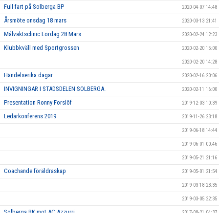
Full fart på Solberga BP
2020-04-07 14:48
Årsmöte onsdag 18 mars
2020-03-13 21:41
Målvaktsclinic Lördag 28 Mars
2020-02-24 12:23
Klubbkväll med Sportgrossen
2020-02-20 15:00
2020-02-20 14:28
Händelserika dagar
2020-02-16 20:06
INVIGNINGAR I STADSDELEN SOLBERGA.
2020-02-11 16:00
Presentation Ronny Forslöf
2019-12-03 10:39
Ledarkonferens 2019
2019-11-26 23:18
2019-06-18 14:44
2019-06-01 00:46
2019-05-21 21:16
Coachande föräldraskap
2019-05-01 21:54
2019-03-18 23:35
2019-03-05 22:35
Solberga BK mot AC Azzurri
2017-08-21 04:37