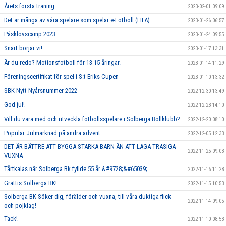
Årets första träning
2023-02-01 09:09
Det är många av våra spelare som spelar e-Fotboll (FIFA).
2023-01-26 06:57
Påsklovscamp 2023
2023-01-24 09:55
Snart börjar vi!
2023-01-17 13:31
Är du redo? Motionsfotboll för 13-15 åringar.
2023-01-14 11:29
Föreningscertifikat för spel i S:t Eriks-Cupen
2023-01-10 13:32
SBK-Nytt Nyårsnummer 2022
2022-12-30 13:49
God jul!
2022-12-23 14:10
Vill du vara med och utveckla fotbollsspelare i Solberga Bollklubb?
2022-12-20 08:10
Populär Julmarknad på andra advent
2022-12-05 12:33
DET ÄR BÄTTRE ATT BYGGA STARKA BARN ÄN ATT LAGA TRASIGA
2022-11-25 09:03
VUXNA
Tårtkalas när Solberga Bk fyllde 55 år &#9728;&#65039;
2022-11-16 11:28
Grattis Solberga BK!
2022-11-15 10:53
Solberga BK Söker dig, förälder och vuxna, till våra duktiga flick-
2022-11-14 09:05
och pojklag!
Tack!
2022-11-10 08:53