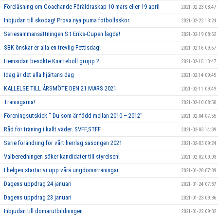
Föreläsning om Coachande Föräldraskap 10 mars eller 19 april
2021-02-23 08:47
Inbjudan till skodag! Prova nya puma fotbollsskor.
2021-02-22 13:24
Seriesammansättningen S:t Eriks-Cupen lagda!
2021-02-19 08:52
SBK önskar er alla en trevlig Fettisdag!
2021-02-16 09:57
Hemsidan besökte Knatteboll grupp 2
2021-02-15 13:47
Idag är det alla hjärtans dag
2021-02-14 09:45
KALLELSE TILL ÅRSMÖTE DEN 21 MARS 2021
2021-02-11 09:49
Träningarna!
2021-02-10 08:50
Föreningsutskick ” Du som är född mellan 2010 – 2012”
2021-02-04 07:55
Råd för träning i kallt väder. SVFF,STFF
2021-02-03 14:39
Serie förändring för vårt herrlag säsongen 2021
2021-02-03 09:24
Valberedningen söker kandidater till styrelsen!
2021-02-02 09:03
I helgen startar vi upp våra ungdomsträningar.
2021-01-28 07:39
Dagens uppdrag 24 januari
2021-01-24 07:37
Dagens uppdrag 23 januari
2021-01-23 09:36
Inbjudan till domarutbildningen
2021-01-22 09:32