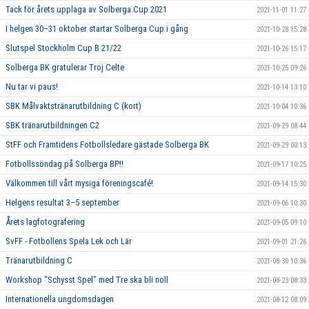
Tack för årets upplaga av Solberga Cup 2021
2021-11-01 11:27
I helgen 30–31 oktober startar Solberga Cup i gång
2021-10-28 15:28
Slutspel Stockholm Cup B 21/22
2021-10-26 15:17
Solberga BK gratulerar Troj Celte
2021-10-25 09:26
Nu tar vi paus!
2021-10-14 13:10
SBK Målvaktstränarutbildning C (kort)
2021-10-04 10:36
SBK tränarutbildningen C2
2021-09-29 08:44
StFF och Framtidens Fotbollsledare gästade Solberga BK
2021-09-29 00:13
Fotbollssöndag på Solberga BP!!
2021-09-17 10:25
Välkommen till vårt mysiga föreningscafé!
2021-09-14 15:30
Helgens resultat 3–5 september
2021-09-06 10:30
Årets lagfotografering
2021-09-05 09:10
SvFF - Fotbollens Spela Lek och Lär
2021-09-01 21:26
Tränarutbildning C
2021-08-30 10:36
Workshop "Schysst Spel" med Tre ska bli noll
2021-08-23 08:33
Internationella ungdomsdagen
2021-08-12 08:09