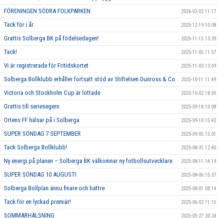
FÖRENINGEN SÖDRA FOLKPARKEN
2026-02-02 11:17
Tack för i år
2025-12-19 10:08
Grattis Solberga BK på födelsedagen!
2025-11-15 13:39
Tack!
2025-11-05 11:57
Vi är registrerade för Fritidskortet
2025-11-03 13:09
Solberga Bollklubb erhåller fortsatt stöd av Stiftelsen Dunross & Co
2025-10-11 11:49
Victoria och Stockholm Cup är lottade
2025-10-02 18:05
Grattis till seriesegern
2025-09-18 10:08
Ortens FF hälsar på i Solberga
2025-09-10 15:42
SUPER SÖNDAG 7 SEPTEMBER
2025-09-05 15:01
Tack Solberga Bollklubb!
2025-08-31 12:40
Ny energi på planen – Solberga BK välkomnar ny fotbollsutvecklare
2025-08-11 14:19
SUPER SÖNDAG 10 AUGUSTI
2025-08-06 15:37
Solberga Bollplan ännu finare och bättre
2025-08-01 08:14
Tack för en lyckad premiär!
2025-06-02 11:15
SOMMARHÄLSNING
2025-05-27 20:24