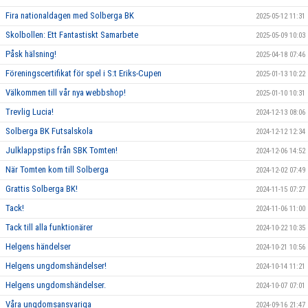
Fira nationaldagen med Solberga BK
2025-05-12 11:31
Skolbollen: Ett Fantastiskt Samarbete
2025-05-09 10:03
Påsk hälsning!
2025-04-18 07:46
Föreningscertifikat för spel i S:t Eriks-Cupen
2025-01-13 10:22
Välkommen till vår nya webbshop!
2025-01-10 10:31
Trevlig Lucia!
2024-12-13 08:06
Solberga BK Futsalskola
2024-12-12 12:34
Julklappstips från SBK Tomten!
2024-12-06 14:52
När Tomten kom till Solberga
2024-12-02 07:49
Grattis Solberga BK!
2024-11-15 07:27
Tack!
2024-11-06 11:00
Tack till alla funktionärer
2024-10-22 10:35
Helgens händelser
2024-10-21 10:56
Helgens ungdomshändelser!
2024-10-14 11:21
Helgens ungdomshändelser.
2024-10-07 07:01
Våra ungdomsansvariga
2024-09-16 21:47