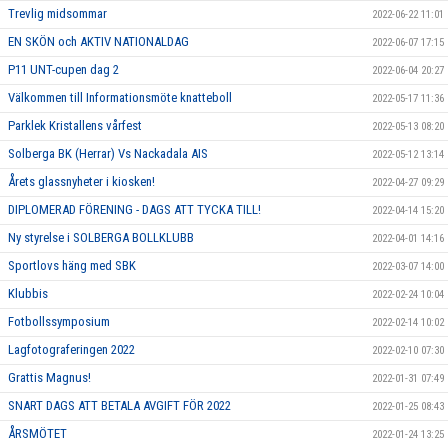
Trevlig midsommar
2022-06-22 11:01
EN SKÖN och AKTIV NATIONALDAG
2022-06-07 17:15
P11 UNT-cupen dag 2
2022-06-04 20:27
Välkommen till Informationsmöte knatteboll
2022-05-17 11:36
Parklek Kristallens vårfest
2022-05-13 08:20
Solberga BK (Herrar) Vs Nackadala AIS
2022-05-12 13:14
Årets glassnyheter i kiosken!
2022-04-27 09:29
DIPLOMERAD FÖRENING - DAGS ATT TYCKA TILL!
2022-04-14 15:20
Ny styrelse i SOLBERGA BOLLKLUBB
2022-04-01 14:16
Sportlovs häng med SBK
2022-03-07 14:00
Klubbis
2022-02-24 10:04
Fotbollssymposium
2022-02-14 10:02
Lagfotograferingen 2022
2022-02-10 07:30
Grattis Magnus!
2022-01-31 07:49
SNART DAGS ATT BETALA AVGIFT FÖR 2022
2022-01-25 08:43
ÅRSMÖTET
2022-01-24 13:25