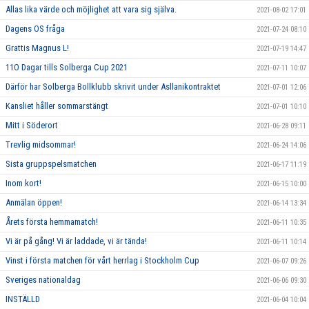
Allas lika värde och möjlighet att vara sig själva.
2021-08-02 17:01
Dagens OS fråga
2021-07-24 08:10
Grattis Magnus L!
2021-07-19 14:47
11O Dagar tills Solberga Cup 2021
2021-07-11 10:07
Därför har Solberga Bollklubb skrivit under Asllanikontraktet
2021-07-01 12:06
Kansliet håller sommarstängt
2021-07-01 10:10
Mitt i Söderort
2021-06-28 09:11
Trevlig midsommar!
2021-06-24 14:06
Sista gruppspelsmatchen
2021-06-17 11:19
Inom kort!
2021-06-15 10:00
Anmälan öppen!
2021-06-14 13:34
Årets första hemmamatch!
2021-06-11 10:35
Vi är på gång! Vi är laddade, vi är tända!
2021-06-11 10:14
Vinst i första matchen för vårt herrlag i Stockholm Cup
2021-06-07 09:26
Sveriges nationaldag
2021-06-06 09:30
INSTÄLLD
2021-06-04 10:04