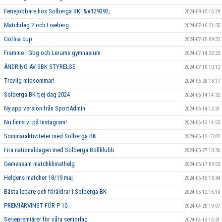
Feriejobbare hos Solberga BK! &#129392;
2024-08-15 16:29
Matchdag 2 och Liseberg
2024-07-16 21:35
Gothia cup
2024-07-15 09:32
Framme i Gbg och Lerums gymnasium
2024-07-14 22:23
ÄNDRING AV SBK STYRELSE
2024-07-10 10:12
Trevlig midsommar!
2024-06-20 18:17
Solberga BK tjej dag 2024
2024-06-14 14:32
Ny app version från SportAdmin
2024-06-14 12:31
Nu finns vi på Instagram!
2024-06-13 14:55
Sommaraktiviteter med Solberga BK
2024-06-12 15:02
Fira nationaldagen med Solberga Bollklubb
2024-05-27 10:36
Gemensam matchklimathelg
2024-05-17 09:53
Helgens matcher 18/19 maj
2024-05-15 13:34
Bästa ledare och föräldrar i Solberga BK
2024-05-12 15:10
PREMIÄRVINST FÖR P 10.
2024-04-20 19:07
Seriepremiärer för våra seniorlag
2024-04-13 15:31