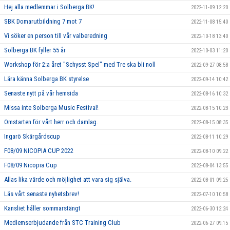
Hej alla medlemmar i Solberga BK!
2022-11-09 12:20
SBK Domarutbildning 7 mot 7
2022-11-08 15:40
Vi söker en person till vår valberedning
2022-10-18 13:40
Solberga BK fyller 55 år
2022-10-03 11:20
Workshop för 2:a året "Schysst Spel" med Tre ska bli noll
2022-09-27 08:58
Lära känna Solberga BK styrelse
2022-09-14 10:42
Senaste nytt på vår hemsida
2022-08-16 10:32
Missa inte Solberga Music Festival!
2022-08-15 10:23
Omstarten för vårt herr och damlag.
2022-08-15 08:35
Ingarö Skärgårdscup
2022-08-11 10:29
F08/09 NICOPIA CUP 2022
2022-08-10 09:22
F08/09 Nicopia Cup
2022-08-04 13:55
Allas lika värde och möjlighet att vara sig själva.
2022-08-01 09:25
Läs vårt senaste nyhetsbrev!
2022-07-10 10:58
Kansliet håller sommarstängt
2022-06-30 12:24
Medlemserbjudande från STC Training Club
2022-06-27 09:15