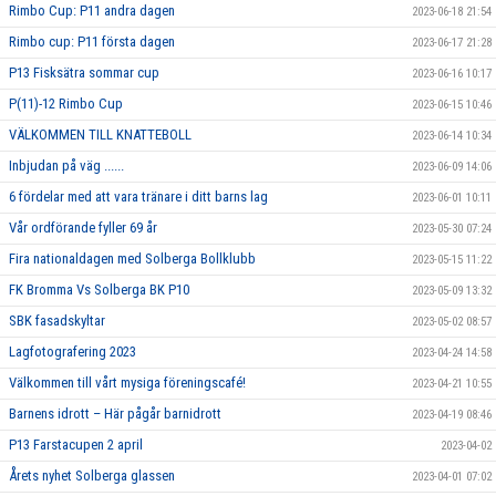
Rimbo Cup: P11 andra dagen
2023-06-18 21:54
Rimbo cup: P11 första dagen
2023-06-17 21:28
P13 Fisksätra sommar cup
2023-06-16 10:17
P(11)-12 Rimbo Cup
2023-06-15 10:46
VÄLKOMMEN TILL KNATTEBOLL
2023-06-14 10:34
Inbjudan på väg ......
2023-06-09 14:06
6 fördelar med att vara tränare i ditt barns lag
2023-06-01 10:11
Vår ordförande fyller 69 år
2023-05-30 07:24
Fira nationaldagen med Solberga Bollklubb
2023-05-15 11:22
FK Bromma Vs Solberga BK P10
2023-05-09 13:32
SBK fasadskyltar
2023-05-02 08:57
Lagfotografering 2023
2023-04-24 14:58
Välkommen till vårt mysiga föreningscafé!
2023-04-21 10:55
Barnens idrott – Här pågår barnidrott
2023-04-19 08:46
P13 Farstacupen 2 april
2023-04-02
Årets nyhet Solberga glassen
2023-04-01 07:02