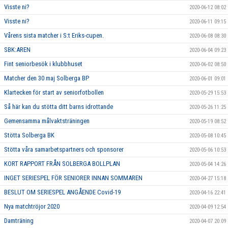
Visste ni?
2020-06-12 08:02
Visste ni?
2020-06-11 09:15
Vårens sista matcher i S:t Eriks-cupen.
2020-06-08 08:30
SBK:AREN
2020-06-04 09:23
Fint seniorbesök i klubbhuset
2020-06-02 08:50
Matcher den 30 maj Solberga BP
2020-06-01 09:01
Klartecken för start av seniorfotbollen
2020-05-29 15:53
Så här kan du stötta ditt barns idrottande
2020-05-26 11:25
Gemensamma målvaktsträningen
2020-05-19 08:52
Stötta Solberga BK
2020-05-08 10:45
Stötta våra samarbetspartners och sponsorer
2020-05-06 10:53
KORT RAPPORT FRÅN SOLBERGA BOLLPLAN
2020-05-04 14:26
INGET SERIESPEL FÖR SENIORER INNAN SOMMAREN
2020-04-27 15:18
BESLUT OM SERIESPEL ANGÅENDE Covid-19
2020-04-16 22:41
Nya matchtröjor 2020
2020-04-09 12:54
Damträning
2020-04-07 20:09