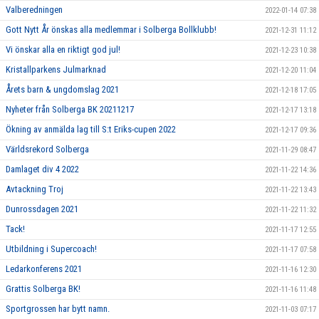
Valberedningen
2022-01-14 07:38
Gott Nytt År önskas alla medlemmar i Solberga Bollklubb!
2021-12-31 11:12
Vi önskar alla en riktigt god jul!
2021-12-23 10:38
Kristallparkens Julmarknad
2021-12-20 11:04
Årets barn & ungdomslag 2021
2021-12-18 17:05
Nyheter från Solberga BK 20211217
2021-12-17 13:18
Ökning av anmälda lag till S:t Eriks-cupen 2022
2021-12-17 09:36
Världsrekord Solberga
2021-11-29 08:47
Damlaget div 4 2022
2021-11-22 14:36
Avtackning Troj
2021-11-22 13:43
Dunrossdagen 2021
2021-11-22 11:32
Tack!
2021-11-17 12:55
Utbildning i Supercoach!
2021-11-17 07:58
Ledarkonferens 2021
2021-11-16 12:30
Grattis Solberga BK!
2021-11-16 11:48
Sportgrossen har bytt namn.
2021-11-03 07:17