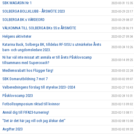
SBK MAGASIN Nr 1
2023-03-31 15:35
SOLBERGA BOLLKLUBB - ÅRSMÖTE 2023
2023-03-29 23:17
SOLBERGA BK:s VÄRDEORD
2023-03-29 08:37
VÄLKOMNA TILL SOLBERGA BKs 55:e ÅRSMÖTE
2023-03-28 06:19
Helgens aktiviteter
2023-03-27 09:34
Katarina Back, Solberga BK, tilldelas RF-SISU:s utmärkelse Årets
2023-03-24 10:26
barn- och ungdomsledare 2023.
Ni har väl inte missat att anmäla er till årets Påsklovscamp
2023-03-14 09:25
tillsammans med Supercoach?
Medlemsrabatt hos Flügger färg!
2023-03-03 22:28
SBK Domarutbildning 7 mot 7
2023-03-02 09:07
Valberedningens förslag till styrelse 2023–2024
2023-02-27 10:43
Påsklovscamp 2023
2023-02-24 10:31
Fotbollssymposium riktad till kvinnor
2023-02-13 09:02
Anmäl dig till FIFA23-turnering!
2023-02-13 08:11
"Det är det här jag vill och jag älskar det"
2023-02-08 15:08
Avgifter 2023
2023-02-02 09:33