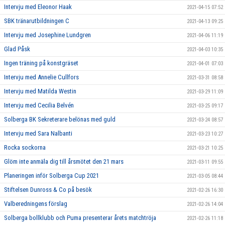
Intervju med Eleonor Haak
2021-04-15 07:52
SBK tränarutbildningen C
2021-04-13 09:25
Intervju med Josephine Lundgren
2021-04-06 11:19
Glad Påsk
2021-04-03 10:35
Ingen träning på konstgräset
2021-04-01 07:03
Intervju med Annelie Cullfors
2021-03-31 08:58
Intervju med Matilda Westin
2021-03-29 11:09
Intervju med Cecilia Belvén
2021-03-25 09:17
Solberga BK Sekreterare belönas med guld
2021-03-24 08:57
Intervju med Sara Nalbanti
2021-03-23 10:27
Rocka sockorna
2021-03-21 10:25
Glöm inte anmäla dig till årsmötet den 21 mars
2021-03-11 09:55
Planeringen inför Solberga Cup 2021
2021-03-05 08:44
Stiftelsen Dunross & Co på besök
2021-02-26 16:30
Valberedningens förslag
2021-02-26 14:04
Solberga bollklubb och Puma presenterar årets matchtröja
2021-02-26 11:18