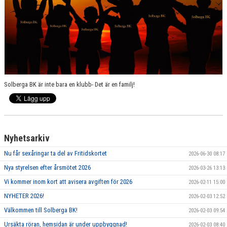
Solberga BK är inte bara en klubb- Det är en familj!
Nyhetsarkiv
Nu får sexåringar ta del av Fritidskortet
2026-06-30 08:17
Nya styrelsen efter årsmötet 2026
2026-03-26 13:13
Vi kommer inom kort att avisera avgiften för 2026
2026-02-11 15:00
NYHETER 2026!
2026-02-03 12:52
Välkommen till Solberga BK!
2026-02-03 09:54
Ursäkta röran, hemsidan är under uppbyggnad!
2026-02-03 08:40