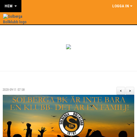
HEM
LOGGA IN
2020-09-11 07:58
<
>