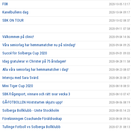
F08
2020-10-05 13:17
Kanelbullens dag
2020-10-04 09:17
SBK ON TOUR
2020-10-02 08:37
2020-09-11 07:58
Välkommen på clinic!
2020-09-04 14:06
Våra seniorlag har hemmamatcher nu på söndag!
2020-09-04 09:25
Succé för Solberga Cup 2020
2020-09-01 09:03
Idag gratulerar vi Christer på 75 årsdagen!
2020-08-28 11:58
Alla våra seniorlag har hemmamatcher i dag!
2020-08-23 08:07
Intervju med Sara Svärd.
2020-08-20 08:27
Mini Tiger Cup 2020
2020-08-18 08:51
SBK-frågesport, vinnare och rätt svar vecka 3
2020-08-10 07:47
GÅ-FOTBOLLEN Höststarten skjuts upp!
2020-08-06 08:19
Solberga Bollklubb - Unite Stockholm
2020-08-05 14:23
Föreläsningen Coachande Föräldraskap
2020-08-04 09:56
Tullinge Fotboll vs Solberga Bollklubb
2020-07-31 08:13