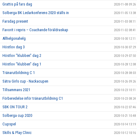
Grattis på fars dag
2020-11-08 09:26
Solberga BK Ledarkonferens 2020 ställs in
2020-11-05 13:38
Farsdag present
2020-11-03 08:11
Favorit i repris – Coachande föräldraskap
2020-11-02 08:41
Allhelgonahelg
2020-10-30 12:11
Höstlov dag 3
2020-10-30 07:29
Höstlov ”klubben” dag 2
2020-10-29 07:50
Höstlov ”klubben” dag 1
2020-10-28 12:08
Tränarutbildning C 1
2020-10-28 08:03
Sätra Girls cup - Nackacupen
2020-10-26 09:26
Tillsammans 2021
2020-10-23 10:11
Förberedelse inför tränarutbildning C1
2020-10-23 08:24
SBK ON TOUR 2
2020-10-22 07:46
Solberga cup 2020
2020-10-21 10:48
Cupspel
2020-10-14 13:19
Skills & Play Clinic
2020-10-12 10:16