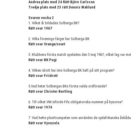
Andrea plats med 24 Rätt Björn Carlsson
Tredje plats med 23 rätt Dennis Wahlund
Svaren vecka 2
1. Vilket år bildades Solberga BK?
Rätt svar 1967
2. Vilka förenings färger har Solberga BK
Rätt svar Orange/svart
3. Klubbens första match spelades den 3 maj 1967, vilket lag var m
Rätt svar BK Pugi
4. Vilken idrott har inte Solberga BK haft på sitt program?
Rätt svar Friidrott
5.Vad heter Solbergas BKs första valda ordförande?
Rätt svar Christer Bertling
6. Till vilket VM införde Fifa obligatoriska nummer på byxorna?
Rätt svar 1974
7. Vad hette plasttrumpeten som användes de sydafrikanska åskåd
Rätt svar Vyvuzela