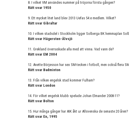
8. I vilket VM användes nummer på tröjorna första gången?
Rätt svar 1950
9. Ett mycket litet land blev 2013 Uefas 54:e medlem. Vilket?
Rätt svar Gibraltar
10. I vilken stadsdel i Stockholm ligger Solberga BK hemmaplan So
Rätt svar Hägersten-Älvsjö
11. Grekland överraskade alla med att vinna. Vad vann de?
Rätt svar EM 2004
12. Anette Börjesson har sex SM-tecken i fotboll, men också flera SM
Rätt svar Badminton
13. Från vilken engelsk stad kommer Fulham?
Rätt svar London
14. För vilket engelsk klubb spelade Johan Elmander 2008-11?
Rätt svar Bolton
15. Hur många gånger har AIK åkt ur Allsvenska de senaste 20 åren?
Rätt svar En, 1995