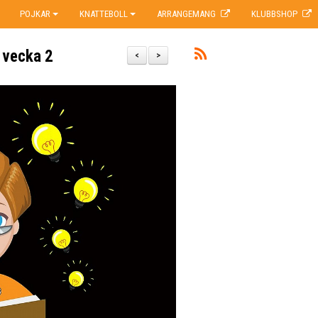
POJKAR
KNATTEBOLL
ARRANGEMANG
KLUBBSHOP
 vecka 2
<
>