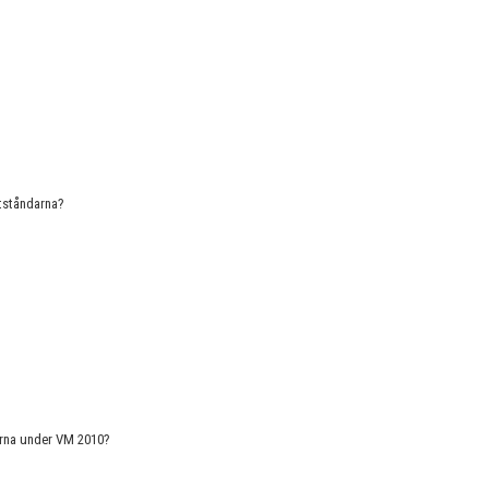
otståndarna?
arna under VM 2010?