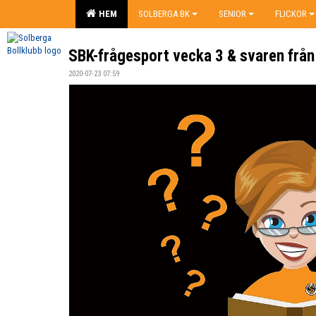
HEM
SOLBERGA BK
SENIOR
FLICKOR
SBK-frågesport vecka 3 & svaren från
2020-07-23 07:59