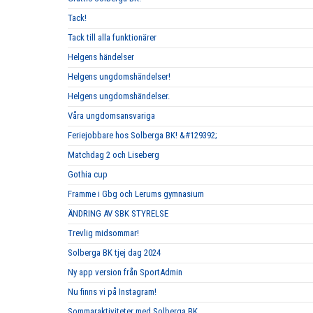
Tack!
Tack till alla funktionärer
Helgens händelser
Helgens ungdomshändelser!
Helgens ungdomshändelser.
Våra ungdomsansvariga
Feriejobbare hos Solberga BK! &#129392;
Matchdag 2 och Liseberg
Gothia cup
Framme i Gbg och Lerums gymnasium
ÄNDRING AV SBK STYRELSE
Trevlig midsommar!
Solberga BK tjej dag 2024
Ny app version från SportAdmin
Nu finns vi på Instagram!
Sommaraktiviteter med Solberga BK