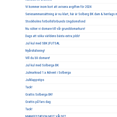
Vi kommer inom kort att avisera avgiften för 2024
Seriesammansättning är nu klart, här är Solberg BK dam & herrlags
Stockholms fotbollsförbunds Ungdomsfond
Nu söker vi domare till vår grunddomarkurs!
Dags att söka världens bästa extra jobb!
Jul kul med SBK |FUTSAL
Nyårshälsning!
Vill du bli domare!
Jul kul med Solberga BK
Julmarknad 1:a Advent i Solberga
Julklappstips
Tack!
Grattis Solberga BK!
Grattis på fars dag
Tack!
MANIFESTATION MOT VÅLDET