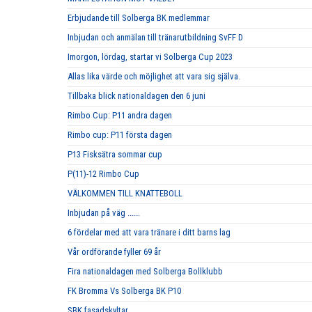
Erbjudande till Solberga BK medlemmar
Inbjudan och anmälan till tränarutbildning SvFF D
Imorgon, lördag, startar vi Solberga Cup 2023
Allas lika värde och möjlighet att vara sig själva.
Tillbaka blick nationaldagen den 6 juni
Rimbo Cup: P11 andra dagen
Rimbo cup: P11 första dagen
P13 Fisksätra sommar cup
P(11)-12 Rimbo Cup
VÄLKOMMEN TILL KNATTEBOLL
Inbjudan på väg ......
6 fördelar med att vara tränare i ditt barns lag
Vår ordförande fyller 69 år
Fira nationaldagen med Solberga Bollklubb
FK Bromma Vs Solberga BK P10
SBK fasadskyltar