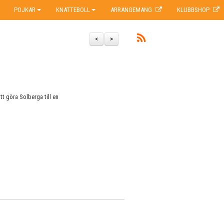
POJKAR
KNATTEBOLL
ARRANGEMANG
KLUBBSHOP
<
>
t göra Solberga till en