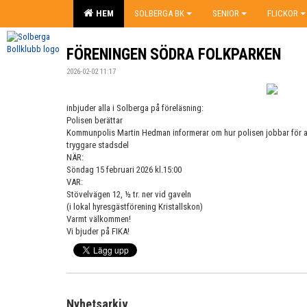
HEM
SOLBERGA BK
SENIOR
FLICKOR
FÖRENINGEN SÖDRA FOLKPARKEN
2026-02-02 11:17
inbjuder alla i Solberga på föreläsning:
Polisen berättar
Kommunpolis Martin Hedman informerar om hur polisen jobbar för at
tryggare stadsdel
NÄR:
Söndag 15 februari 2026 kl.15:00
VAR:
Stövelvägen 12, ½ tr. ner vid gaveln
(i lokal hyresgästförening Kristallskon)
Varmt välkommen!
Vi bjuder på FIKA!
Nyhetsarkiv