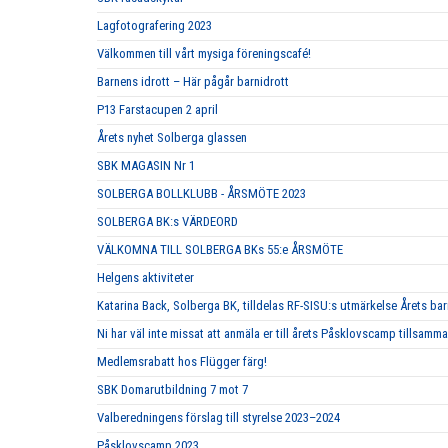
Lagfotografering 2023
Välkommen till vårt mysiga föreningscafé!
Barnens idrott – Här pågår barnidrott
P13 Farstacupen 2 april
Årets nyhet Solberga glassen
SBK MAGASIN Nr 1
SOLBERGA BOLLKLUBB - ÅRSMÖTE 2023
SOLBERGA BK:s VÄRDEORD
VÄLKOMNA TILL SOLBERGA BKs 55:e ÅRSMÖTE
Helgens aktiviteter
Katarina Back, Solberga BK, tilldelas RF-SISU:s utmärkelse Årets b
Ni har väl inte missat att anmäla er till årets Påsklovscamp tillsa
Medlemsrabatt hos Flügger färg!
SBK Domarutbildning 7 mot 7
Valberedningens förslag till styrelse 2023–2024
Påsklovscamp 2023