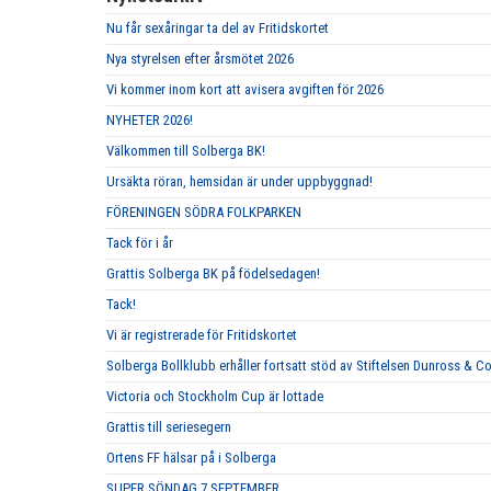
Nu får sexåringar ta del av Fritidskortet
Nya styrelsen efter årsmötet 2026
Vi kommer inom kort att avisera avgiften för 2026
NYHETER 2026!
Välkommen till Solberga BK!
Ursäkta röran, hemsidan är under uppbyggnad!
FÖRENINGEN SÖDRA FOLKPARKEN
Tack för i år
Grattis Solberga BK på födelsedagen!
Tack!
Vi är registrerade för Fritidskortet
Solberga Bollklubb erhåller fortsatt stöd av Stiftelsen Dunross & C
Victoria och Stockholm Cup är lottade
Grattis till seriesegern
Ortens FF hälsar på i Solberga
SUPER SÖNDAG 7 SEPTEMBER