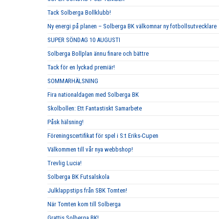
Tack Solberga Bollklubb!
Ny energi på planen – Solberga BK välkomnar ny fotbollsutvecklare
SUPER SÖNDAG 10 AUGUSTI
Solberga Bollplan ännu finare och bättre
Tack för en lyckad premiär!
SOMMARHÄLSNING
Fira nationaldagen med Solberga BK
Skolbollen: Ett Fantastiskt Samarbete
Påsk hälsning!
Föreningscertifikat för spel i S:t Eriks-Cupen
Välkommen till vår nya webbshop!
Trevlig Lucia!
Solberga BK Futsalskola
Julklappstips från SBK Tomten!
När Tomten kom till Solberga
Grattis Solberga BK!