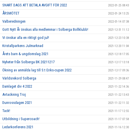
SNART DAGS ATT BETALA AVGIFT FÖR 2022
2022-01-25 08:43
ÅRSMÖTET
2022-01-24 13:25
Valberedningen
2022-01-14 07:38
Gott Nytt År önskas alla medlemmar i Solberga Bollklubb!
2021-12-31 11:12
Vi önskar alla en riktigt god jul!
2021-12-23 10:38
Kristallparkens Julmarknad
2021-12-20 11:04
Årets barn & ungdomslag 2021
2021-12-18 17:05
Nyheter från Solberga BK 20211217
2021-12-17 13:18
Ökning av anmälda lag till S:t Eriks-cupen 2022
2021-12-17 09:36
Världsrekord Solberga
2021-11-29 08:47
Damlaget div 4 2022
2021-11-22 14:36
Avtackning Troj
2021-11-22 13:43
Dunrossdagen 2021
2021-11-22 11:32
Tack!
2021-11-17 12:55
Utbildning i Supercoach!
2021-11-17 07:58
Ledarkonferens 2021
2021-11-16 12:30