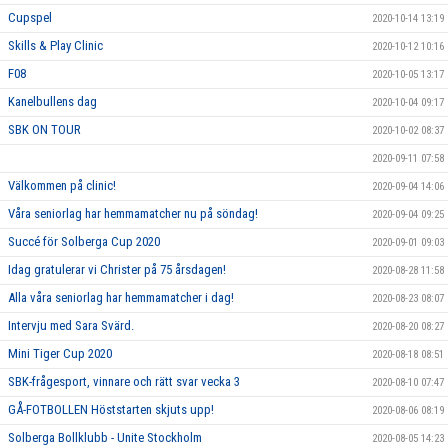
Cupspel
2020-10-14 13:19
Skills & Play Clinic
2020-10-12 10:16
F08
2020-10-05 13:17
Kanelbullens dag
2020-10-04 09:17
SBK ON TOUR
2020-10-02 08:37
2020-09-11 07:58
Välkommen på clinic!
2020-09-04 14:06
Våra seniorlag har hemmamatcher nu på söndag!
2020-09-04 09:25
Succé för Solberga Cup 2020
2020-09-01 09:03
Idag gratulerar vi Christer på 75 årsdagen!
2020-08-28 11:58
Alla våra seniorlag har hemmamatcher i dag!
2020-08-23 08:07
Intervju med Sara Svärd.
2020-08-20 08:27
Mini Tiger Cup 2020
2020-08-18 08:51
SBK-frågesport, vinnare och rätt svar vecka 3
2020-08-10 07:47
GÅ-FOTBOLLEN Höststarten skjuts upp!
2020-08-06 08:19
Solberga Bollklubb - Unite Stockholm
2020-08-05 14:23