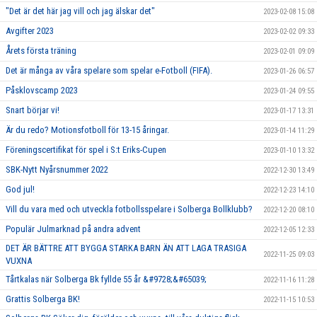
"Det är det här jag vill och jag älskar det"
2023-02-08 15:08
Avgifter 2023
2023-02-02 09:33
Årets första träning
2023-02-01 09:09
Det är många av våra spelare som spelar e-Fotboll (FIFA).
2023-01-26 06:57
Påsklovscamp 2023
2023-01-24 09:55
Snart börjar vi!
2023-01-17 13:31
Är du redo? Motionsfotboll för 13-15 åringar.
2023-01-14 11:29
Föreningscertifikat för spel i S:t Eriks-Cupen
2023-01-10 13:32
SBK-Nytt Nyårsnummer 2022
2022-12-30 13:49
God jul!
2022-12-23 14:10
Vill du vara med och utveckla fotbollsspelare i Solberga Bollklubb?
2022-12-20 08:10
Populär Julmarknad på andra advent
2022-12-05 12:33
DET ÄR BÄTTRE ATT BYGGA STARKA BARN ÄN ATT LAGA TRASIGA
2022-11-25 09:03
VUXNA
Tårtkalas när Solberga Bk fyllde 55 år &#9728;&#65039;
2022-11-16 11:28
Grattis Solberga BK!
2022-11-15 10:53