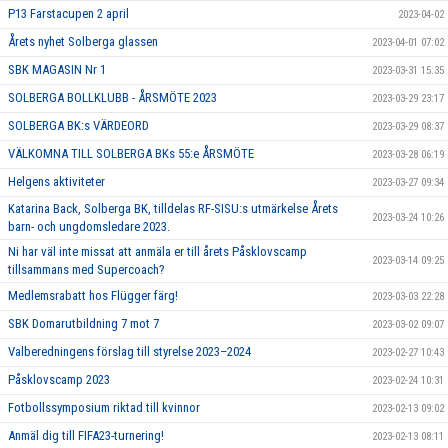
P13 Farstacupen 2 april
2023-04-02
Årets nyhet Solberga glassen
2023-04-01 07:02
SBK MAGASIN Nr 1
2023-03-31 15:35
SOLBERGA BOLLKLUBB - ÅRSMÖTE 2023
2023-03-29 23:17
SOLBERGA BK:s VÄRDEORD
2023-03-29 08:37
VÄLKOMNA TILL SOLBERGA BKs 55:e ÅRSMÖTE
2023-03-28 06:19
Helgens aktiviteter
2023-03-27 09:34
Katarina Back, Solberga BK, tilldelas RF-SISU:s utmärkelse Årets
2023-03-24 10:26
barn- och ungdomsledare 2023.
Ni har väl inte missat att anmäla er till årets Påsklovscamp
2023-03-14 09:25
tillsammans med Supercoach?
Medlemsrabatt hos Flügger färg!
2023-03-03 22:28
SBK Domarutbildning 7 mot 7
2023-03-02 09:07
Valberedningens förslag till styrelse 2023–2024
2023-02-27 10:43
Påsklovscamp 2023
2023-02-24 10:31
Fotbollssymposium riktad till kvinnor
2023-02-13 09:02
Anmäl dig till FIFA23-turnering!
2023-02-13 08:11