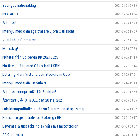
Sveriges nationaldag
2021-06-06 09:30
INSTÄLLD
2021-06-04 10:04
Äntligen!
2021-06-03 12:20
Intervju med damlags tränare Björn Carlsson!
2021-06-02 15:09
Vi är ladda för match!
2021-06-02 11:04
Morsdag!
2021-05-30 07:50
Nyheter från Solberga BK 20210525
2021-05-25 11:19
Nu är vi i gång med Gå-fotboll i SBK!
2021-05-21 07:14
Lottning klar i Victoria och Stockholm Cup
2021-05-20 17:04
Intervju med Safia Jaouhari
2021-05-14 11:43
Äntligen seriepremiär för Sanktan!
2021-05-07 12:39
Återstart GÅ-FOTBOLL den 20 maj 2021
2021-05-06 08:55
Utbildningstillfälle - Leda små lirare - onsdag 19 maj
2021-05-04 13:32
Fortsatt ingen publik på Solberga BP
2021-05-04 09:17
Leverans & uppackning av våra nya matchtröjor
2021-04-30 08:37
SBK- kiosken
2021-04-28 09:30