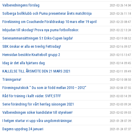
Valberedningens förslag
2021-02-26 14:04
Solberga bollklubb och Puma presenterar årets matchtröja
2021-02-26 11:18
Föreläsning om Coachande Föräldraskap 10 mars eller 19 april
2021-02-23 08:47
Inbjudan till skodag! Prova nya puma fotbollsskor.
2021-02-22 13:24
Seriesammansättningen S:t Eriks-Cupen lagda!
2021-02-19 08:52
SBK önskar er alla en trevlig Fettisdag!
2021-02-16 09:57
Hemsidan besökte Knatteboll grupp 2
2021-02-15 13:47
Idag är det alla hjärtans dag
2021-02-14 09:45
KALLELSE TILL ÅRSMÖTE DEN 21 MARS 2021
2021-02-11 09:49
Träningarna!
2021-02-10 08:50
Föreningsutskick ” Du som är född mellan 2010 – 2012”
2021-02-04 07:55
Råd för träning i kallt väder. SVFF,STFF
2021-02-03 14:39
Serie förändring för vårt herrlag säsongen 2021
2021-02-03 09:24
Valberedningen söker kandidater till styrelsen!
2021-02-02 09:03
I helgen startar vi upp våra ungdomsträningar.
2021-01-28 07:39
Dagens uppdrag 24 januari
2021-01-24 07:37