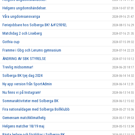
Helgens ungdomshändelser.
2024-10-07 07:01
Våra ungdomsansvariga
2024-09-16 21:47
Feriejobbare hos Solberga BK! &#129392;
2024-08-15 16:29
Matchdag 2 och Liseberg
2024-07-16 21:35
Gothia cup
2024-07-15 09:32
Framme i Gbg och Lerums gymnasium
2024-07-14 22:23
ÄNDRING AV SBK STYRELSE
2024-07-10 10:12
Trevlig midsommar!
2024-06-20 18:17
Solberga BK tjej dag 2024
2024-06-14 14:32
Ny app version från SportAdmin
2024-06-14 12:31
Nu finns vi på Instagram!
2024-06-13 14:55
Sommaraktiviteter med Solberga BK
2024-06-12 15:02
Fira nationaldagen med Solberga Bollklubb
2024-05-27 10:36
Gemensam matchklimathelg
2024-05-17 09:53
Helgens matcher 18/19 maj
2024-05-15 13:34
Bästa ledare och föräldrar i Solberga BK
2024-05-12 15:10