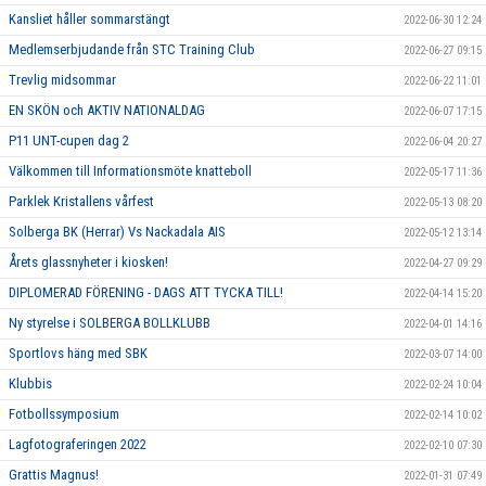
Kansliet håller sommarstängt
2022-06-30 12:24
Medlemserbjudande från STC Training Club
2022-06-27 09:15
Trevlig midsommar
2022-06-22 11:01
EN SKÖN och AKTIV NATIONALDAG
2022-06-07 17:15
P11 UNT-cupen dag 2
2022-06-04 20:27
Välkommen till Informationsmöte knatteboll
2022-05-17 11:36
Parklek Kristallens vårfest
2022-05-13 08:20
Solberga BK (Herrar) Vs Nackadala AIS
2022-05-12 13:14
Årets glassnyheter i kiosken!
2022-04-27 09:29
DIPLOMERAD FÖRENING - DAGS ATT TYCKA TILL!
2022-04-14 15:20
Ny styrelse i SOLBERGA BOLLKLUBB
2022-04-01 14:16
Sportlovs häng med SBK
2022-03-07 14:00
Klubbis
2022-02-24 10:04
Fotbollssymposium
2022-02-14 10:02
Lagfotograferingen 2022
2022-02-10 07:30
Grattis Magnus!
2022-01-31 07:49