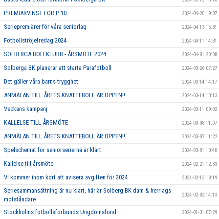
PREMIÄRVINST FÖR P 10.
2024-04-20 19:07
Seriepremiärer för våra seniorlag
2024-04-13 15:31
Fotbollströjefredag 2024
2024-04-11 14:31
SOLBERGA BOLLKLUBB - ÅRSMÖTE 2024
2024-04-01 20:38
Solberga BK planerar att starta Parafotboll
2024-03-26 07:27
Det gäller våra barns trygghet
2024-03-14 14:17
ANMÄLAN TILL ÅRETS KNATTEBOLL ÄR ÖPPEN!!
2024-03-14 10:13
Veckans kampanj
2024-03-11 09:02
KALLELSE TILL ÅRSMÖTE
2024-03-08 11:07
ANMÄLAN TILL ÅRETS KNATTEBOLL ÄR ÖPPEN!!
2024-03-07 11:22
Spelschemat för seniorserierna är klart
2024-03-01 10:40
Kallelse till årsmöte
2024-02-21 12:33
Vi kommer inom kort att avisera avgiften för 2024
2024-02-13 18:19
Seriesammansättning är nu klart, här är Solberg BK dam & herrlags
2024-02-02 14:13
motståndare
Stockholms fotbollsförbunds Ungdomsfond
2024-01-31 07:29