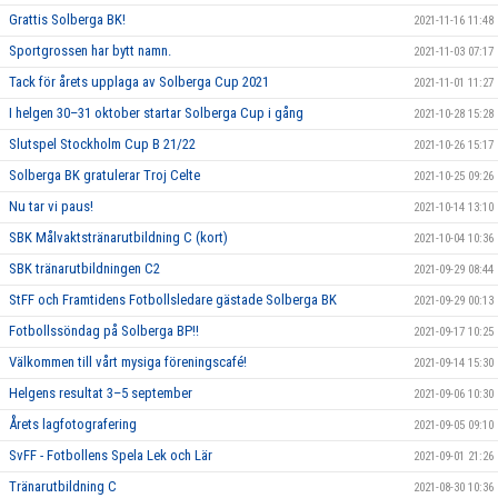
Grattis Solberga BK!
2021-11-16 11:48
Sportgrossen har bytt namn.
2021-11-03 07:17
Tack för årets upplaga av Solberga Cup 2021
2021-11-01 11:27
I helgen 30–31 oktober startar Solberga Cup i gång
2021-10-28 15:28
Slutspel Stockholm Cup B 21/22
2021-10-26 15:17
Solberga BK gratulerar Troj Celte
2021-10-25 09:26
Nu tar vi paus!
2021-10-14 13:10
SBK Målvaktstränarutbildning C (kort)
2021-10-04 10:36
SBK tränarutbildningen C2
2021-09-29 08:44
StFF och Framtidens Fotbollsledare gästade Solberga BK
2021-09-29 00:13
Fotbollssöndag på Solberga BP!!
2021-09-17 10:25
Välkommen till vårt mysiga föreningscafé!
2021-09-14 15:30
Helgens resultat 3–5 september
2021-09-06 10:30
Årets lagfotografering
2021-09-05 09:10
SvFF - Fotbollens Spela Lek och Lär
2021-09-01 21:26
Tränarutbildning C
2021-08-30 10:36