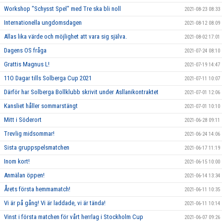
Workshop "Schysst Spel" med Tre ska bli noll
2021-08-23 08:33
Internationella ungdomsdagen
2021-08-12 08:09
Allas lika värde och möjlighet att vara sig själva.
2021-08-02 17:01
Dagens OS fråga
2021-07-24 08:10
Grattis Magnus L!
2021-07-19 14:47
11O Dagar tills Solberga Cup 2021
2021-07-11 10:07
Därför har Solberga Bollklubb skrivit under Asllanikontraktet
2021-07-01 12:06
Kansliet håller sommarstängt
2021-07-01 10:10
Mitt i Söderort
2021-06-28 09:11
Trevlig midsommar!
2021-06-24 14:06
Sista gruppspelsmatchen
2021-06-17 11:19
Inom kort!
2021-06-15 10:00
Anmälan öppen!
2021-06-14 13:34
Årets första hemmamatch!
2021-06-11 10:35
Vi är på gång! Vi är laddade, vi är tända!
2021-06-11 10:14
Vinst i första matchen för vårt herrlag i Stockholm Cup
2021-06-07 09:26