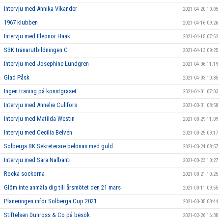
Intervju med Annika Vikander
2021-04-20 10:05
1967 klubben
2021-04-16 09:26
Intervju med Eleonor Haak
2021-04-15 07:52
SBK tränarutbildningen C
2021-04-13 09:25
Intervju med Josephine Lundgren
2021-04-06 11:19
Glad Påsk
2021-04-03 10:35
Ingen träning på konstgräset
2021-04-01 07:03
Intervju med Annelie Cullfors
2021-03-31 08:58
Intervju med Matilda Westin
2021-03-29 11:09
Intervju med Cecilia Belvén
2021-03-25 09:17
Solberga BK Sekreterare belönas med guld
2021-03-24 08:57
Intervju med Sara Nalbanti
2021-03-23 10:27
Rocka sockorna
2021-03-21 10:25
Glöm inte anmäla dig till årsmötet den 21 mars
2021-03-11 09:55
Planeringen inför Solberga Cup 2021
2021-03-05 08:44
Stiftelsen Dunross & Co på besök
2021-02-26 16:30