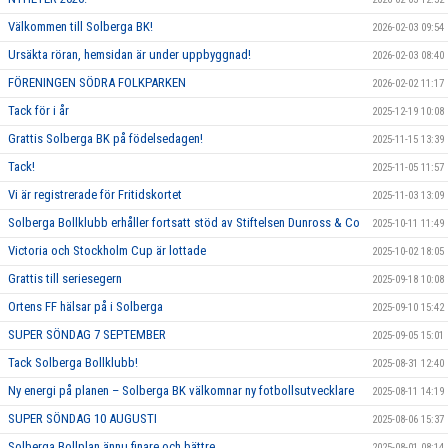
Välkommen till Solberga BK!
2026-02-03 09:54
Ursäkta röran, hemsidan är under uppbyggnad!
2026-02-03 08:40
FÖRENINGEN SÖDRA FOLKPARKEN
2026-02-02 11:17
Tack för i år
2025-12-19 10:08
Grattis Solberga BK på födelsedagen!
2025-11-15 13:39
Tack!
2025-11-05 11:57
Vi är registrerade för Fritidskortet
2025-11-03 13:09
Solberga Bollklubb erhåller fortsatt stöd av Stiftelsen Dunross & Co
2025-10-11 11:49
Victoria och Stockholm Cup är lottade
2025-10-02 18:05
Grattis till seriesegern
2025-09-18 10:08
Ortens FF hälsar på i Solberga
2025-09-10 15:42
SUPER SÖNDAG 7 SEPTEMBER
2025-09-05 15:01
Tack Solberga Bollklubb!
2025-08-31 12:40
Ny energi på planen – Solberga BK välkomnar ny fotbollsutvecklare
2025-08-11 14:19
SUPER SÖNDAG 10 AUGUSTI
2025-08-06 15:37
Solberga Bollplan ännu finare och bättre
2025-08-01 08:14