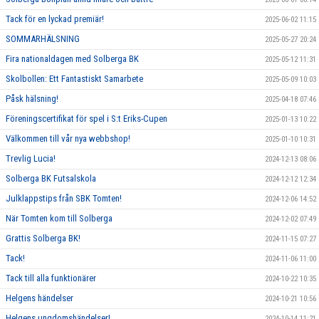
Tack för en lyckad premiär!
2025-06-02 11:15
SOMMARHÄLSNING
2025-05-27 20:24
Fira nationaldagen med Solberga BK
2025-05-12 11:31
Skolbollen: Ett Fantastiskt Samarbete
2025-05-09 10:03
Påsk hälsning!
2025-04-18 07:46
Föreningscertifikat för spel i S:t Eriks-Cupen
2025-01-13 10:22
Välkommen till vår nya webbshop!
2025-01-10 10:31
Trevlig Lucia!
2024-12-13 08:06
Solberga BK Futsalskola
2024-12-12 12:34
Julklappstips från SBK Tomten!
2024-12-06 14:52
När Tomten kom till Solberga
2024-12-02 07:49
Grattis Solberga BK!
2024-11-15 07:27
Tack!
2024-11-06 11:00
Tack till alla funktionärer
2024-10-22 10:35
Helgens händelser
2024-10-21 10:56
Helgens ungdomshändelser!
2024-10-14 11:21