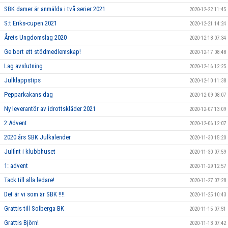
SBK damer är anmälda i två serier 2021
2020-12-22 11:45
S:t Eriks-cupen 2021
2020-12-21 14:24
Årets Ungdomslag 2020
2020-12-18 07:34
Ge bort ett stödmedlemskap!
2020-12-17 08:48
Lag avslutning
2020-12-16 12:25
Julklappstips
2020-12-10 11:38
Pepparkakans dag
2020-12-09 08:07
Ny leverantör av idrottskläder 2021
2020-12-07 13:09
2:Advent
2020-12-06 12:07
2020 års SBK Julkalender
2020-11-30 15:20
Julfint i klubbhuset
2020-11-30 07:59
1: advent
2020-11-29 12:57
Tack till alla ledare!
2020-11-27 07:28
Det är vi som är SBK !!!!
2020-11-25 10:43
Grattis till Solberga BK
2020-11-15 07:51
Grattis Björn!
2020-11-13 07:42