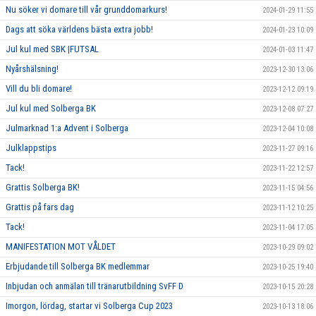
Nu söker vi domare till vår grunddomarkurs!
2024-01-29 11:55
Dags att söka världens bästa extra jobb!
2024-01-23 10:09
Jul kul med SBK |FUTSAL
2024-01-03 11:47
Nyårshälsning!
2023-12-30 13:06
Vill du bli domare!
2023-12-12 09:19
Jul kul med Solberga BK
2023-12-08 07:27
Julmarknad 1:a Advent i Solberga
2023-12-04 10:08
Julklappstips
2023-11-27 09:16
Tack!
2023-11-22 12:57
Grattis Solberga BK!
2023-11-15 04:56
Grattis på fars dag
2023-11-12 10:25
Tack!
2023-11-04 17:05
MANIFESTATION MOT VÅLDET
2023-10-29 09:02
Erbjudande till Solberga BK medlemmar
2023-10-25 19:40
Inbjudan och anmälan till tränarutbildning SvFF D
2023-10-15 20:28
Imorgon, lördag, startar vi Solberga Cup 2023
2023-10-13 18:06