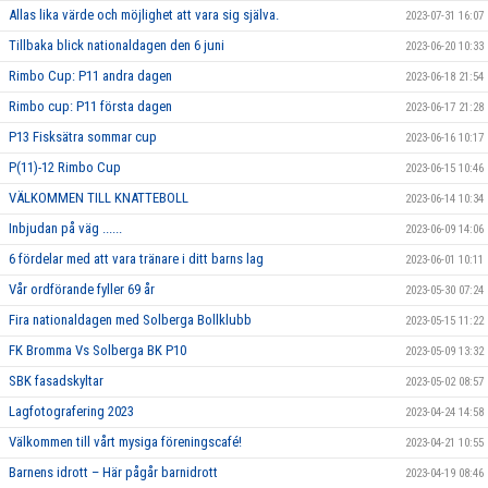
Allas lika värde och möjlighet att vara sig själva.
2023-07-31 16:07
Tillbaka blick nationaldagen den 6 juni
2023-06-20 10:33
Rimbo Cup: P11 andra dagen
2023-06-18 21:54
Rimbo cup: P11 första dagen
2023-06-17 21:28
P13 Fisksätra sommar cup
2023-06-16 10:17
P(11)-12 Rimbo Cup
2023-06-15 10:46
VÄLKOMMEN TILL KNATTEBOLL
2023-06-14 10:34
Inbjudan på väg ......
2023-06-09 14:06
6 fördelar med att vara tränare i ditt barns lag
2023-06-01 10:11
Vår ordförande fyller 69 år
2023-05-30 07:24
Fira nationaldagen med Solberga Bollklubb
2023-05-15 11:22
FK Bromma Vs Solberga BK P10
2023-05-09 13:32
SBK fasadskyltar
2023-05-02 08:57
Lagfotografering 2023
2023-04-24 14:58
Välkommen till vårt mysiga föreningscafé!
2023-04-21 10:55
Barnens idrott – Här pågår barnidrott
2023-04-19 08:46