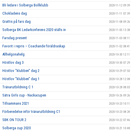
Bli ledare i Solberga Bollklubb
2020-11-12 09:39
Chokladens dag
2020-11-11 07:39
Grattis på fars dag
2020-11-08 09:26
Solberga BK Ledarkonferens 2020 ställs in
2020-11-05 13:38
Farsdag present
2020-11-03 08:11
Favorit i repris – Coachande föräldraskap
2020-11-02 08:41
Allhelgonahelg
2020-10-30 12:11
Höstlov dag 3
2020-10-30 07:29
Höstlov ”klubben” dag 2
2020-10-29 07:50
Höstlov ”klubben” dag 1
2020-10-28 12:08
Tränarutbildning C 1
2020-10-28 08:03
Sätra Girls cup - Nackacupen
2020-10-26 09:26
Tillsammans 2021
2020-10-23 10:11
Förberedelse inför tränarutbildning C1
2020-10-23 08:24
SBK ON TOUR 2
2020-10-22 07:46
Solberga cup 2020
2020-10-21 10:48