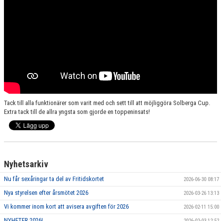
Tack till alla funktionärer som varit med och sett till att möjliggöra Solberga Cup.
Extra tack till de allra yngsta som gjorde en toppeninsats!
Nyhetsarkiv
Nu får sexåringar ta del av Fritidskortet
2026-06-30 08:17
Nya styrelsen efter årsmötet 2026
2026-03-26 13:13
Vi kommer inom kort att avisera avgiften för 2026
2026-02-11 15:00
NYHETER 2026!
2026-02-03 12:52