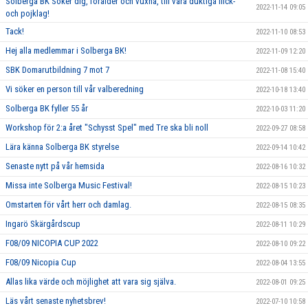
Solberga BK Söker dig, förälder och vuxna, till våra duktiga flick-
2022-11-14 09:05
och pojklag!
Tack!
2022-11-10 08:53
Hej alla medlemmar i Solberga BK!
2022-11-09 12:20
SBK Domarutbildning 7 mot 7
2022-11-08 15:40
Vi söker en person till vår valberedning
2022-10-18 13:40
Solberga BK fyller 55 år
2022-10-03 11:20
Workshop för 2:a året "Schysst Spel" med Tre ska bli noll
2022-09-27 08:58
Lära känna Solberga BK styrelse
2022-09-14 10:42
Senaste nytt på vår hemsida
2022-08-16 10:32
Missa inte Solberga Music Festival!
2022-08-15 10:23
Omstarten för vårt herr och damlag.
2022-08-15 08:35
Ingarö Skärgårdscup
2022-08-11 10:29
F08/09 NICOPIA CUP 2022
2022-08-10 09:22
F08/09 Nicopia Cup
2022-08-04 13:55
Allas lika värde och möjlighet att vara sig själva.
2022-08-01 09:25
Läs vårt senaste nyhetsbrev!
2022-07-10 10:58