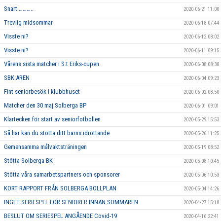
Snart ………..
2020-06-21 11:00
Trevlig midsommar
2020-06-18 07:44
Visste ni?
2020-06-12 08:02
Visste ni?
2020-06-11 09:15
Vårens sista matcher i S:t Eriks-cupen.
2020-06-08 08:30
SBK:AREN
2020-06-04 09:23
Fint seniorbesök i klubbhuset
2020-06-02 08:50
Matcher den 30 maj Solberga BP
2020-06-01 09:01
Klartecken för start av seniorfotbollen
2020-05-29 15:53
Så här kan du stötta ditt barns idrottande
2020-05-26 11:25
Gemensamma målvaktsträningen
2020-05-19 08:52
Stötta Solberga BK
2020-05-08 10:45
Stötta våra samarbetspartners och sponsorer
2020-05-06 10:53
KORT RAPPORT FRÅN SOLBERGA BOLLPLAN
2020-05-04 14:26
INGET SERIESPEL FÖR SENIORER INNAN SOMMAREN
2020-04-27 15:18
BESLUT OM SERIESPEL ANGÅENDE Covid-19
2020-04-16 22:41