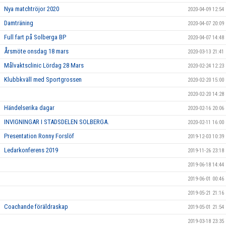
Nya matchtröjor 2020
2020-04-09 12:54
Damträning
2020-04-07 20:09
Full fart på Solberga BP
2020-04-07 14:48
Årsmöte onsdag 18 mars
2020-03-13 21:41
Målvaktsclinic Lördag 28 Mars
2020-02-24 12:23
Klubbkväll med Sportgrossen
2020-02-20 15:00
2020-02-20 14:28
Händelserika dagar
2020-02-16 20:06
INVIGNINGAR I STADSDELEN SOLBERGA.
2020-02-11 16:00
Presentation Ronny Forslöf
2019-12-03 10:39
Ledarkonferens 2019
2019-11-26 23:18
2019-06-18 14:44
2019-06-01 00:46
2019-05-21 21:16
Coachande föräldraskap
2019-05-01 21:54
2019-03-18 23:35