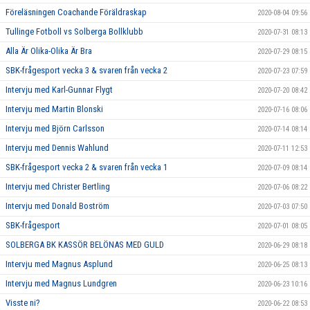
Föreläsningen Coachande Föräldraskap
2020-08-04 09:56
Tullinge Fotboll vs Solberga Bollklubb
2020-07-31 08:13
Alla Är Olika-Olika Är Bra
2020-07-29 08:15
SBK-frågesport vecka 3 & svaren från vecka 2
2020-07-23 07:59
Intervju med Karl-Gunnar Flygt
2020-07-20 08:42
Intervju med Martin Blonski
2020-07-16 08:06
Intervju med Björn Carlsson
2020-07-14 08:14
Intervju med Dennis Wahlund
2020-07-11 12:53
SBK-frågesport vecka 2 & svaren från vecka 1
2020-07-09 08:14
Intervju med Christer Bertling
2020-07-06 08:22
Intervju med Donald Boström
2020-07-03 07:50
SBK-frågesport
2020-07-01 08:05
SOLBERGA BK KASSÖR BELÖNAS MED GULD
2020-06-29 08:18
Intervju med Magnus Asplund
2020-06-25 08:13
Intervju med Magnus Lundgren
2020-06-23 10:16
Visste ni?
2020-06-22 08:53