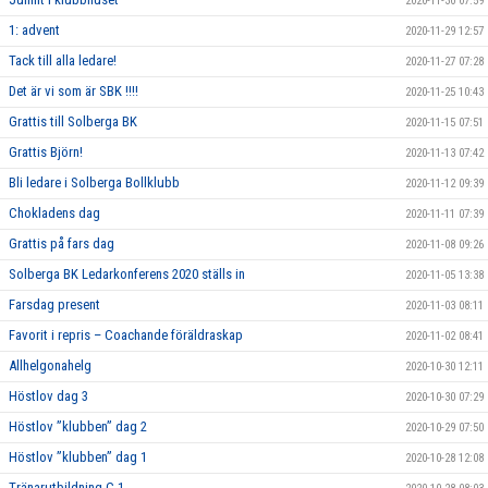
2020-11-30 07:59
1: advent
2020-11-29 12:57
Tack till alla ledare!
2020-11-27 07:28
Det är vi som är SBK !!!!
2020-11-25 10:43
Grattis till Solberga BK
2020-11-15 07:51
Grattis Björn!
2020-11-13 07:42
Bli ledare i Solberga Bollklubb
2020-11-12 09:39
Chokladens dag
2020-11-11 07:39
Grattis på fars dag
2020-11-08 09:26
Solberga BK Ledarkonferens 2020 ställs in
2020-11-05 13:38
Farsdag present
2020-11-03 08:11
Favorit i repris – Coachande föräldraskap
2020-11-02 08:41
Allhelgonahelg
2020-10-30 12:11
Höstlov dag 3
2020-10-30 07:29
Höstlov ”klubben” dag 2
2020-10-29 07:50
Höstlov ”klubben” dag 1
2020-10-28 12:08
Tränarutbildning C 1