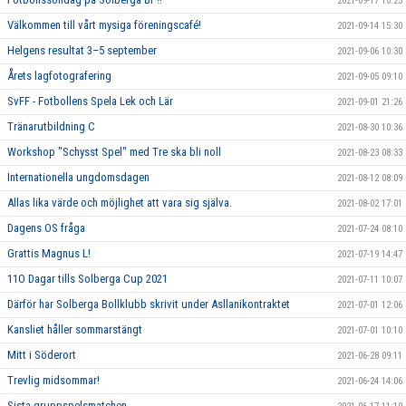
2021-09-17 10:25
Välkommen till vårt mysiga föreningscafé!
2021-09-14 15:30
Helgens resultat 3–5 september
2021-09-06 10:30
Årets lagfotografering
2021-09-05 09:10
SvFF - Fotbollens Spela Lek och Lär
2021-09-01 21:26
Tränarutbildning C
2021-08-30 10:36
Workshop "Schysst Spel" med Tre ska bli noll
2021-08-23 08:33
Internationella ungdomsdagen
2021-08-12 08:09
Allas lika värde och möjlighet att vara sig själva.
2021-08-02 17:01
Dagens OS fråga
2021-07-24 08:10
Grattis Magnus L!
2021-07-19 14:47
11O Dagar tills Solberga Cup 2021
2021-07-11 10:07
Därför har Solberga Bollklubb skrivit under Asllanikontraktet
2021-07-01 12:06
Kansliet håller sommarstängt
2021-07-01 10:10
Mitt i Söderort
2021-06-28 09:11
Trevlig midsommar!
2021-06-24 14:06
Sista gruppspelsmatchen