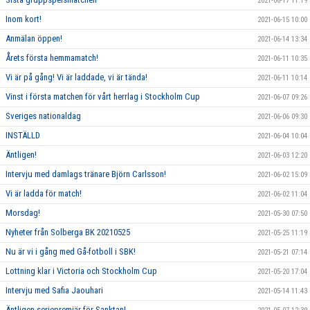
2021-06-17 11:19
Inom kort!
2021-06-15 10:00
Anmälan öppen!
2021-06-14 13:34
Årets första hemmamatch!
2021-06-11 10:35
Vi är på gång! Vi är laddade, vi är tända!
2021-06-11 10:14
Vinst i första matchen för vårt herrlag i Stockholm Cup
2021-06-07 09:26
Sveriges nationaldag
2021-06-06 09:30
INSTÄLLD
2021-06-04 10:04
Äntligen!
2021-06-03 12:20
Intervju med damlags tränare Björn Carlsson!
2021-06-02 15:09
Vi är ladda för match!
2021-06-02 11:04
Morsdag!
2021-05-30 07:50
Nyheter från Solberga BK 20210525
2021-05-25 11:19
Nu är vi i gång med Gå-fotboll i SBK!
2021-05-21 07:14
Lottning klar i Victoria och Stockholm Cup
2021-05-20 17:04
Intervju med Safia Jaouhari
2021-05-14 11:43
Äntligen seriepremiär för Sanktan!