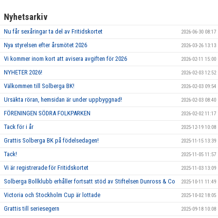
Nyhetsarkiv
Nu får sexåringar ta del av Fritidskortet
2026-06-30 08:17
Nya styrelsen efter årsmötet 2026
2026-03-26 13:13
Vi kommer inom kort att avisera avgiften för 2026
2026-02-11 15:00
NYHETER 2026!
2026-02-03 12:52
Välkommen till Solberga BK!
2026-02-03 09:54
Ursäkta röran, hemsidan är under uppbyggnad!
2026-02-03 08:40
FÖRENINGEN SÖDRA FOLKPARKEN
2026-02-02 11:17
Tack för i år
2025-12-19 10:08
Grattis Solberga BK på födelsedagen!
2025-11-15 13:39
Tack!
2025-11-05 11:57
Vi är registrerade för Fritidskortet
2025-11-03 13:09
Solberga Bollklubb erhåller fortsatt stöd av Stiftelsen Dunross & Co
2025-10-11 11:49
Victoria och Stockholm Cup är lottade
2025-10-02 18:05
Grattis till seriesegern
2025-09-18 10:08