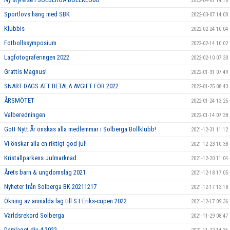
2022-04-01 14:16
Sportlovs häng med SBK
2022-03-07 14:00
Klubbis
2022-02-24 10:04
Fotbollssymposium
2022-02-14 10:02
Lagfotograferingen 2022
2022-02-10 07:30
Grattis Magnus!
2022-01-31 07:49
SNART DAGS ATT BETALA AVGIFT FÖR 2022
2022-01-25 08:43
ÅRSMÖTET
2022-01-24 13:25
Valberedningen
2022-01-14 07:38
Gott Nytt År önskas alla medlemmar i Solberga Bollklubb!
2021-12-31 11:12
Vi önskar alla en riktigt god jul!
2021-12-23 10:38
Kristallparkens Julmarknad
2021-12-20 11:04
Årets barn & ungdomslag 2021
2021-12-18 17:05
Nyheter från Solberga BK 20211217
2021-12-17 13:18
Ökning av anmälda lag till S:t Eriks-cupen 2022
2021-12-17 09:36
Världsrekord Solberga
2021-11-29 08:47
Damlaget div 4 2022