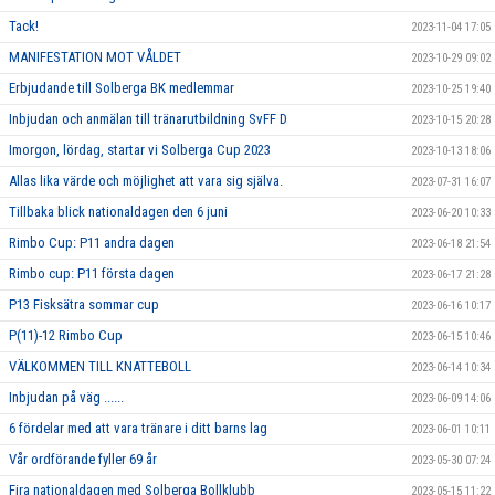
Tack!
2023-11-04 17:05
MANIFESTATION MOT VÅLDET
2023-10-29 09:02
Erbjudande till Solberga BK medlemmar
2023-10-25 19:40
Inbjudan och anmälan till tränarutbildning SvFF D
2023-10-15 20:28
Imorgon, lördag, startar vi Solberga Cup 2023
2023-10-13 18:06
Allas lika värde och möjlighet att vara sig själva.
2023-07-31 16:07
Tillbaka blick nationaldagen den 6 juni
2023-06-20 10:33
Rimbo Cup: P11 andra dagen
2023-06-18 21:54
Rimbo cup: P11 första dagen
2023-06-17 21:28
P13 Fisksätra sommar cup
2023-06-16 10:17
P(11)-12 Rimbo Cup
2023-06-15 10:46
VÄLKOMMEN TILL KNATTEBOLL
2023-06-14 10:34
Inbjudan på väg ......
2023-06-09 14:06
6 fördelar med att vara tränare i ditt barns lag
2023-06-01 10:11
Vår ordförande fyller 69 år
2023-05-30 07:24
Fira nationaldagen med Solberga Bollklubb
2023-05-15 11:22