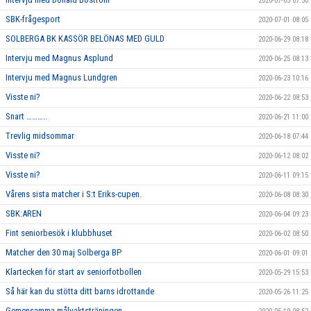
2020-07-03 07:50
SBK-frågesport
2020-07-01 08:05
SOLBERGA BK KASSÖR BELÖNAS MED GULD
2020-06-29 08:18
Intervju med Magnus Asplund
2020-06-25 08:13
Intervju med Magnus Lundgren
2020-06-23 10:16
Visste ni?
2020-06-22 08:53
Snart ………..
2020-06-21 11:00
Trevlig midsommar
2020-06-18 07:44
Visste ni?
2020-06-12 08:02
Visste ni?
2020-06-11 09:15
Vårens sista matcher i S:t Eriks-cupen.
2020-06-08 08:30
SBK:AREN
2020-06-04 09:23
Fint seniorbesök i klubbhuset
2020-06-02 08:50
Matcher den 30 maj Solberga BP
2020-06-01 09:01
Klartecken för start av seniorfotbollen
2020-05-29 15:53
Så här kan du stötta ditt barns idrottande
2020-05-26 11:25
Gemensamma målvaktsträningen