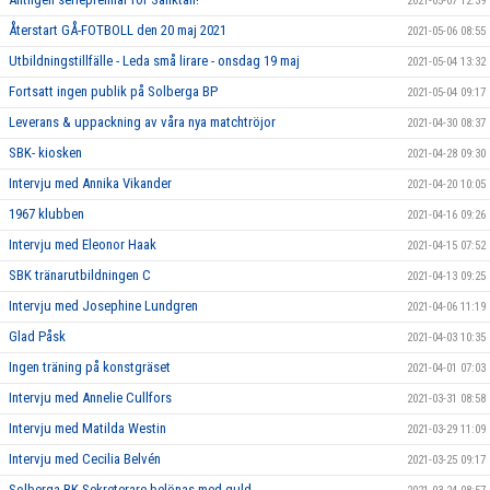
2021-05-07 12:39
Återstart GÅ-FOTBOLL den 20 maj 2021
2021-05-06 08:55
Utbildningstillfälle - Leda små lirare - onsdag 19 maj
2021-05-04 13:32
Fortsatt ingen publik på Solberga BP
2021-05-04 09:17
Leverans & uppackning av våra nya matchtröjor
2021-04-30 08:37
SBK- kiosken
2021-04-28 09:30
Intervju med Annika Vikander
2021-04-20 10:05
1967 klubben
2021-04-16 09:26
Intervju med Eleonor Haak
2021-04-15 07:52
SBK tränarutbildningen C
2021-04-13 09:25
Intervju med Josephine Lundgren
2021-04-06 11:19
Glad Påsk
2021-04-03 10:35
Ingen träning på konstgräset
2021-04-01 07:03
Intervju med Annelie Cullfors
2021-03-31 08:58
Intervju med Matilda Westin
2021-03-29 11:09
Intervju med Cecilia Belvén
2021-03-25 09:17
Solberga BK Sekreterare belönas med guld