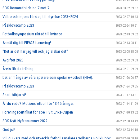
SBK Domarutbildning 7 mot 7
2023-03-02 09:07
Valberedningens förslag till styrelse 2023–2024
2023-02-27 10:43
Påsklovscamp 2023
2023-02-24 10:31
Fotbollssymposium riktad till kvinnor
2023-02-13 09:02
Anmäl dig till FIFA23-turnering!
2023-02-13 08:11
"Det är det här jag vill och jag älskar det"
2023-02-08 15:08
Avgifter 2023
2023-02-02 09:33
Årets första träning
2023-02-01 09:09
Det är många av våra spelare som spelar e-Fotboll (FIFA).
2023-01-26 06:57
Påsklovscamp 2023
2023-01-24 09:55
Snart börjar vi!
2023-01-17 13:31
Är du redo? Motionsfotboll för 13-15 åringar.
2023-01-14 11:29
Föreningscertifikat för spel i S:t Eriks-Cupen
2023-01-10 13:32
SBK-Nytt Nyårsnummer 2022
2022-12-30 13:49
God jul!
2022-12-23 14:10
Vill du vara med och utveckla fotbollsspelare i Solberga Bollklubb?
2022-12-20 08:10