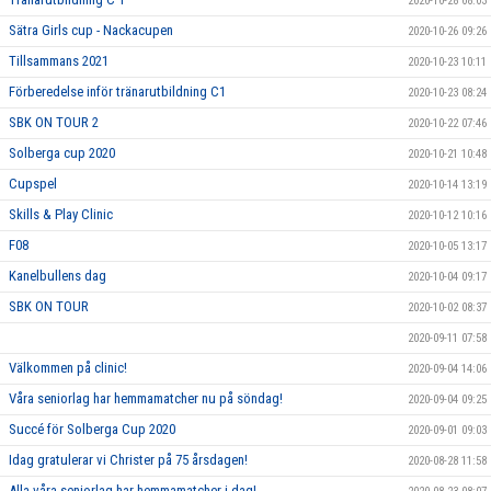
2020-10-28 08:03
Sätra Girls cup - Nackacupen
2020-10-26 09:26
Tillsammans 2021
2020-10-23 10:11
Förberedelse inför tränarutbildning C1
2020-10-23 08:24
SBK ON TOUR 2
2020-10-22 07:46
Solberga cup 2020
2020-10-21 10:48
Cupspel
2020-10-14 13:19
Skills & Play Clinic
2020-10-12 10:16
F08
2020-10-05 13:17
Kanelbullens dag
2020-10-04 09:17
SBK ON TOUR
2020-10-02 08:37
2020-09-11 07:58
Välkommen på clinic!
2020-09-04 14:06
Våra seniorlag har hemmamatcher nu på söndag!
2020-09-04 09:25
Succé för Solberga Cup 2020
2020-09-01 09:03
Idag gratulerar vi Christer på 75 årsdagen!
2020-08-28 11:58
Alla våra seniorlag har hemmamatcher i dag!