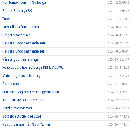
När Tomten kom till Solberga
2024-12-02 07:49
Grattis Solberga BK!
2024-11-15 07:27
Tack!
2024-11-06 11:00
Tack till alla funktionärer
2024-10-22 10:35
Helgens händelser
2024-10-21 10:56
Helgens ungdomshändelser!
2024-10-14 11:21
Helgens ungdomshändelser.
2024-10-07 07:01
Våra ungdomsansvariga
2024-09-16 21:47
Feriejobbare hos Solberga BK! &#129392;
2024-08-15 16:29
Matchdag 2 och Liseberg
2024-07-16 21:35
Gothia cup
2024-07-15 09:32
Framme i Gbg och Lerums gymnasium
2024-07-14 22:23
ÄNDRING AV SBK STYRELSE
2024-07-10 10:12
Trevlig midsommar!
2024-06-20 18:17
Solberga BK tjej dag 2024
2024-06-14 14:32
Ny app version från SportAdmin
2024-06-14 12:31