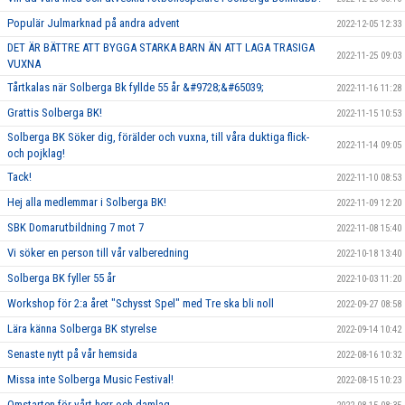
Populär Julmarknad på andra advent
2022-12-05 12:33
DET ÄR BÄTTRE ATT BYGGA STARKA BARN ÄN ATT LAGA TRASIGA
2022-11-25 09:03
VUXNA
Tårtkalas när Solberga Bk fyllde 55 år &#9728;&#65039;
2022-11-16 11:28
Grattis Solberga BK!
2022-11-15 10:53
Solberga BK Söker dig, förälder och vuxna, till våra duktiga flick-
2022-11-14 09:05
och pojklag!
Tack!
2022-11-10 08:53
Hej alla medlemmar i Solberga BK!
2022-11-09 12:20
SBK Domarutbildning 7 mot 7
2022-11-08 15:40
Vi söker en person till vår valberedning
2022-10-18 13:40
Solberga BK fyller 55 år
2022-10-03 11:20
Workshop för 2:a året "Schysst Spel" med Tre ska bli noll
2022-09-27 08:58
Lära känna Solberga BK styrelse
2022-09-14 10:42
Senaste nytt på vår hemsida
2022-08-16 10:32
Missa inte Solberga Music Festival!
2022-08-15 10:23
Omstarten för vårt herr och damlag.