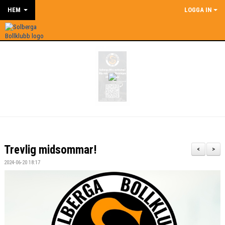
HEM
LOGGA IN
Trevlig midsommar!
<
>
2024-06-20 18:17