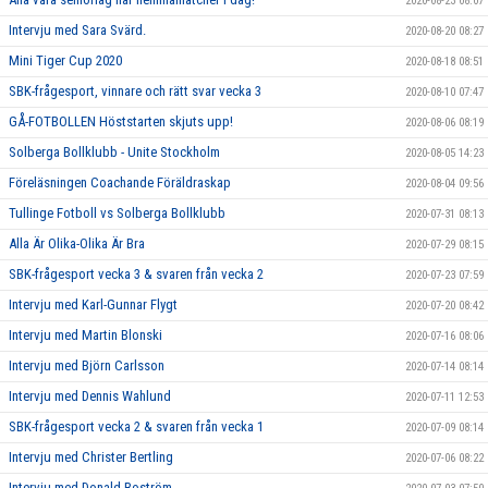
2020-08-23 08:07
Intervju med Sara Svärd.
2020-08-20 08:27
Mini Tiger Cup 2020
2020-08-18 08:51
SBK-frågesport, vinnare och rätt svar vecka 3
2020-08-10 07:47
GÅ-FOTBOLLEN Höststarten skjuts upp!
2020-08-06 08:19
Solberga Bollklubb - Unite Stockholm
2020-08-05 14:23
Föreläsningen Coachande Föräldraskap
2020-08-04 09:56
Tullinge Fotboll vs Solberga Bollklubb
2020-07-31 08:13
Alla Är Olika-Olika Är Bra
2020-07-29 08:15
SBK-frågesport vecka 3 & svaren från vecka 2
2020-07-23 07:59
Intervju med Karl-Gunnar Flygt
2020-07-20 08:42
Intervju med Martin Blonski
2020-07-16 08:06
Intervju med Björn Carlsson
2020-07-14 08:14
Intervju med Dennis Wahlund
2020-07-11 12:53
SBK-frågesport vecka 2 & svaren från vecka 1
2020-07-09 08:14
Intervju med Christer Bertling
2020-07-06 08:22
Intervju med Donald Boström