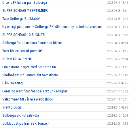
Ortens FF hälsar på i Solberga
2025-09-10 15:42
SUPER SÖNDAG 7 SEPTEMBER
2025-09-05 15:01
Tack Solberga Bollklubb!
2025-08-31 12:40
Ny energi på planen – Solberga BK välkomnar ny fotbollsutvecklare
2025-08-11 14:19
SUPER SÖNDAG 10 AUGUSTI
2025-08-06 15:37
Solberga Bollplan ännu finare och bättre
2025-08-01 08:14
Tack för en lyckad premiär!
2025-06-02 11:15
SOMMARHÄLSNING
2025-05-27 20:24
Fira nationaldagen med Solberga BK
2025-05-12 11:31
Skolbollen: Ett Fantastiskt Samarbete
2025-05-09 10:03
Påsk hälsning!
2025-04-18 07:46
Föreningscertifikat för spel i S:t Eriks-Cupen
2025-01-13 10:22
Välkommen till vår nya webbshop!
2025-01-10 10:31
Trevlig Lucia!
2024-12-13 08:06
Solberga BK Futsalskola
2024-12-12 12:34
Julklappstips från SBK Tomten!
2024-12-06 14:52