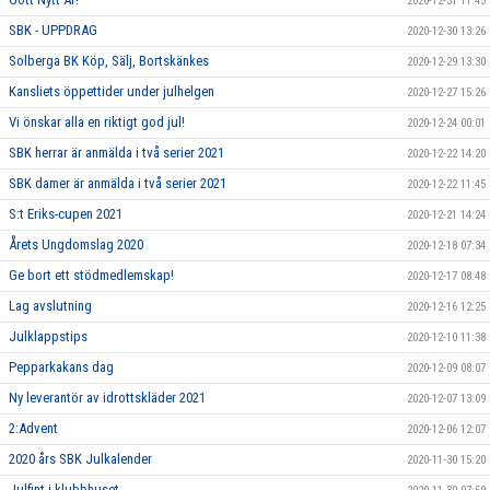
2020-12-31 11:45
SBK - UPPDRAG
2020-12-30 13:26
Solberga BK Köp, Sälj, Bortskänkes
2020-12-29 13:30
Kansliets öppettider under julhelgen
2020-12-27 15:26
Vi önskar alla en riktigt god jul!
2020-12-24 00:01
SBK herrar är anmälda i två serier 2021
2020-12-22 14:20
SBK damer är anmälda i två serier 2021
2020-12-22 11:45
S:t Eriks-cupen 2021
2020-12-21 14:24
Årets Ungdomslag 2020
2020-12-18 07:34
Ge bort ett stödmedlemskap!
2020-12-17 08:48
Lag avslutning
2020-12-16 12:25
Julklappstips
2020-12-10 11:38
Pepparkakans dag
2020-12-09 08:07
Ny leverantör av idrottskläder 2021
2020-12-07 13:09
2:Advent
2020-12-06 12:07
2020 års SBK Julkalender
2020-11-30 15:20
Julfint i klubbhuset