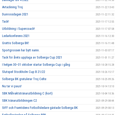
2021-11-22 14:36
Avtackning Troj
2021-11-22 13:43
Dunrossdagen 2021
2021-11-22 11:32
Tack!
2021-11-17 12:55
Utbildning i Supercoach!
2021-11-17 07:58
Ledarkonferens 2021
2021-11-16 12:30
Grattis Solberga BK!
2021-11-16 11:48
Sportgrossen har bytt namn.
2021-11-03 07:17
Tack för årets upplaga av Solberga Cup 2021
2021-11-01 11:27
I helgen 30–31 oktober startar Solberga Cup i gång
2021-10-28 15:28
Slutspel Stockholm Cup B 21/22
2021-10-26 15:17
Solberga BK gratulerar Troj Celte
2021-10-25 09:26
Nu tar vi paus!
2021-10-14 13:10
SBK Målvaktstränarutbildning C (kort)
2021-10-04 10:36
SBK tränarutbildningen C2
2021-09-29 08:44
StFF och Framtidens Fotbollsledare gästade Solberga BK
2021-09-29 00:13
Fotbollssöndag på Solberga BP!!