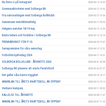
Nu finns vi på Instagram!
2024-06-13 14:55
Sommaraktiviteter med Solberga BK
2024-06-12 15:02
Fira nationaldagen med Solberga Bollklubb
2024-05-27 10:36
Gemensam matchklimathelg
2024-05-17 09:53
Helgens matcher 18/19 maj
2024-05-15 13:34
Bästa ledare och föräldrar i Solberga BK
2024-05-12 15:10
PREMIÄRVINST FÖR P 10.
2024-04-20 19:07
Seriepremiärer för våra seniorlag
2024-04-13 15:31
Fotbollströjefredag 2024
2024-04-11 14:31
SOLBERGA BOLLKLUBB - ÅRSMÖTE 2024
2024-04-01 20:38
Solberga BK planerar att starta Parafotboll
2024-03-26 07:27
Det gäller våra barns trygghet
2024-03-14 14:17
ANMÄLAN TILL ÅRETS KNATTEBOLL ÄR ÖPPEN!!
2024-03-14 10:13
Veckans kampanj
2024-03-11 09:02
KALLELSE TILL ÅRSMÖTE
2024-03-08 11:07
ANMÄLAN TILL ÅRETS KNATTEBOLL ÄR ÖPPEN!!
2024-03-07 11:22