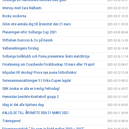
2021-03-24 08:57
Intervju med Sara Nalbanti
2021-03-23 10:27
Rocka sockorna
2021-03-21 10:25
Glöm inte anmäla dig till årsmötet den 21 mars
2021-03-11 09:55
Planeringen inför Solberga Cup 2021
2021-03-05 08:44
Stiftelsen Dunross & Co på besök
2021-02-26 16:30
Valberedningens förslag
2021-02-26 14:04
Solberga bollklubb och Puma presenterar årets matchtröja
2021-02-26 11:18
Föreläsning om Coachande Föräldraskap 10 mars eller 19 april
2021-02-23 08:47
Inbjudan till skodag! Prova nya puma fotbollsskor.
2021-02-22 13:24
Seriesammansättningen S:t Eriks-Cupen lagda!
2021-02-19 08:52
SBK önskar er alla en trevlig Fettisdag!
2021-02-16 09:57
Hemsidan besökte Knatteboll grupp 2
2021-02-15 13:47
Idag är det alla hjärtans dag
2021-02-14 09:45
KALLELSE TILL ÅRSMÖTE DEN 21 MARS 2021
2021-02-11 09:49
Träningarna!
2021-02-10 08:50
Föreningsutskick ” Du som är född mellan 2010 – 2012”