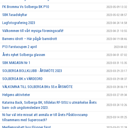
FK Bromma Vs Solberga BK P10
2023-05-09 13:32
SBK fasadskyltar
2023-05-02 08:57
Lagfotografering 2023
2023-04-24 14:58
Välkommen till vårt mysiga föreningscafé!
2023-04-21 10:55
Barnens idrott – Här pågår barnidrott
2023-04-19 08:46
P13 Farstacupen 2 april
2023-04-02
Årets nyhet Solberga glassen
2023-04-01 07:02
SBK MAGASIN Nr 1
2023-03-31 15:35
SOLBERGA BOLLKLUBB - ÅRSMÖTE 2023
2023-03-29 23:17
SOLBERGA BK:s VÄRDEORD
2023-03-29 08:37
VÄLKOMNA TILL SOLBERGA BKs 55:e ÅRSMÖTE
2023-03-28 06:19
Helgens aktiviteter
2023-03-27 09:34
Katarina Back, Solberga BK, tilldelas RF-SISU:s utmärkelse Årets
2023-03-24 10:26
barn- och ungdomsledare 2023.
Ni har väl inte missat att anmäla er till årets Påsklovscamp
2023-03-14 09:25
tillsammans med Supercoach?
Medlemsrabatt hos Flügger färg!
2023-03-03 22:28