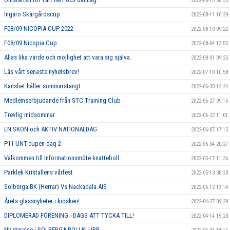
2022-08-15 08:35
Ingarö Skärgårdscup
2022-08-11 10:29
F08/09 NICOPIA CUP 2022
2022-08-10 09:22
F08/09 Nicopia Cup
2022-08-04 13:55
Allas lika värde och möjlighet att vara sig själva.
2022-08-01 09:25
Läs vårt senaste nyhetsbrev!
2022-07-10 10:58
Kansliet håller sommarstängt
2022-06-30 12:24
Medlemserbjudande från STC Training Club
2022-06-27 09:15
Trevlig midsommar
2022-06-22 11:01
EN SKÖN och AKTIV NATIONALDAG
2022-06-07 17:15
P11 UNT-cupen dag 2
2022-06-04 20:27
Välkommen till Informationsmöte knatteboll
2022-05-17 11:36
Parklek Kristallens vårfest
2022-05-13 08:20
Solberga BK (Herrar) Vs Nackadala AIS
2022-05-12 13:14
Årets glassnyheter i kiosken!
2022-04-27 09:29
DIPLOMERAD FÖRENING - DAGS ATT TYCKA TILL!
2022-04-14 15:20
Ny styrelse i SOLBERGA BOLLKLUBB