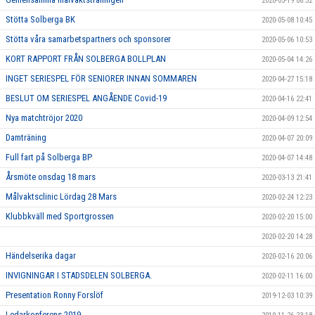
2020-05-19 08:52
Stötta Solberga BK
2020-05-08 10:45
Stötta våra samarbetspartners och sponsorer
2020-05-06 10:53
KORT RAPPORT FRÅN SOLBERGA BOLLPLAN
2020-05-04 14:26
INGET SERIESPEL FÖR SENIORER INNAN SOMMAREN
2020-04-27 15:18
BESLUT OM SERIESPEL ANGÅENDE Covid-19
2020-04-16 22:41
Nya matchtröjor 2020
2020-04-09 12:54
Damträning
2020-04-07 20:09
Full fart på Solberga BP
2020-04-07 14:48
Årsmöte onsdag 18 mars
2020-03-13 21:41
Målvaktsclinic Lördag 28 Mars
2020-02-24 12:23
Klubbkväll med Sportgrossen
2020-02-20 15:00
2020-02-20 14:28
Händelserika dagar
2020-02-16 20:06
INVIGNINGAR I STADSDELEN SOLBERGA.
2020-02-11 16:00
Presentation Ronny Forslöf
2019-12-03 10:39
Ledarkonferens 2019