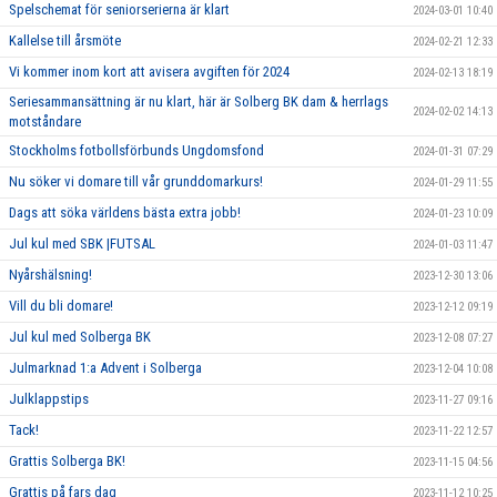
Spelschemat för seniorserierna är klart
2024-03-01 10:40
Kallelse till årsmöte
2024-02-21 12:33
Vi kommer inom kort att avisera avgiften för 2024
2024-02-13 18:19
Seriesammansättning är nu klart, här är Solberg BK dam & herrlags
2024-02-02 14:13
motståndare
Stockholms fotbollsförbunds Ungdomsfond
2024-01-31 07:29
Nu söker vi domare till vår grunddomarkurs!
2024-01-29 11:55
Dags att söka världens bästa extra jobb!
2024-01-23 10:09
Jul kul med SBK |FUTSAL
2024-01-03 11:47
Nyårshälsning!
2023-12-30 13:06
Vill du bli domare!
2023-12-12 09:19
Jul kul med Solberga BK
2023-12-08 07:27
Julmarknad 1:a Advent i Solberga
2023-12-04 10:08
Julklappstips
2023-11-27 09:16
Tack!
2023-11-22 12:57
Grattis Solberga BK!
2023-11-15 04:56
Grattis på fars dag
2023-11-12 10:25