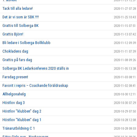
2020-11-29 12:57
Tack till alla ledare!
2020-11-27 07:28
Det är vi som är SBK !!!!
2020-11-25 10:43
Grattis till Solberga BK
2020-11-15 07:51
Grattis Björn!
2020-11-13 07:42
Bli ledare i Solberga Bollklubb
2020-11-12 09:39
Chokladens dag
2020-11-11 07:39
Grattis på fars dag
2020-11-08 09:26
Solberga BK Ledarkonferens 2020 ställs in
2020-11-05 13:38
Farsdag present
2020-11-03 08:11
Favorit i repris – Coachande föräldraskap
2020-11-02 08:41
Allhelgonahelg
2020-10-30 12:11
Höstlov dag 3
2020-10-30 07:29
Höstlov ”klubben” dag 2
2020-10-29 07:50
Höstlov ”klubben” dag 1
2020-10-28 12:08
Tränarutbildning C 1
2020-10-28 08:03
Sätra Girls cup - Nackacupen