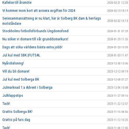
Kallelse till årsmöte
2024-02-21 12:33
Vi kommer inom kort att avisera avgiften för 2024
2024-02-13 18:19
Seriesammansättning är nu klart, här är Solberg BK dam & herrlags
2024-02-02 14:13
motståndare
Stockholms fotbollsförbunds Ungdomsfond
2024-01-31 07:29
Nu söker vi domare till vår grunddomarkurs!
2024-01-29 11:55
Dags att söka världens bästa extra jobb!
2024-01-23 10:09
Jul kul med SBK |FUTSAL
2024-01-03 11:47
Nyårshälsning!
2023-12-30 13:06
Vill du bli domare!
2023-12-12 09:19
Jul kul med Solberga BK
2023-12-08 07:27
Julmarknad 1:a Advent i Solberga
2023-12-04 10:08
Julklappstips
2023-11-27 09:16
Tack!
2023-11-22 12:57
Grattis Solberga BK!
2023-11-15 04:56
Grattis på fars dag
2023-11-12 10:25
Tack!
2023-11-04 17:05