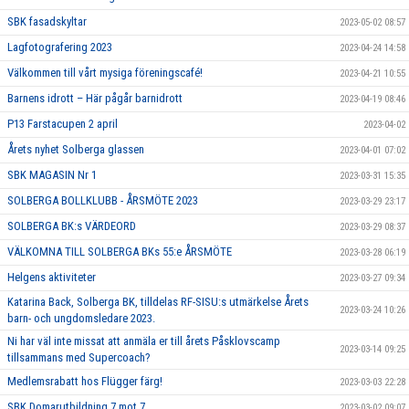
SBK fasadskyltar
2023-05-02 08:57
Lagfotografering 2023
2023-04-24 14:58
Välkommen till vårt mysiga föreningscafé!
2023-04-21 10:55
Barnens idrott – Här pågår barnidrott
2023-04-19 08:46
P13 Farstacupen 2 april
2023-04-02
Årets nyhet Solberga glassen
2023-04-01 07:02
SBK MAGASIN Nr 1
2023-03-31 15:35
SOLBERGA BOLLKLUBB - ÅRSMÖTE 2023
2023-03-29 23:17
SOLBERGA BK:s VÄRDEORD
2023-03-29 08:37
VÄLKOMNA TILL SOLBERGA BKs 55:e ÅRSMÖTE
2023-03-28 06:19
Helgens aktiviteter
2023-03-27 09:34
Katarina Back, Solberga BK, tilldelas RF-SISU:s utmärkelse Årets
2023-03-24 10:26
barn- och ungdomsledare 2023.
Ni har väl inte missat att anmäla er till årets Påsklovscamp
2023-03-14 09:25
tillsammans med Supercoach?
Medlemsrabatt hos Flügger färg!
2023-03-03 22:28
SBK Domarutbildning 7 mot 7
2023-03-02 09:07