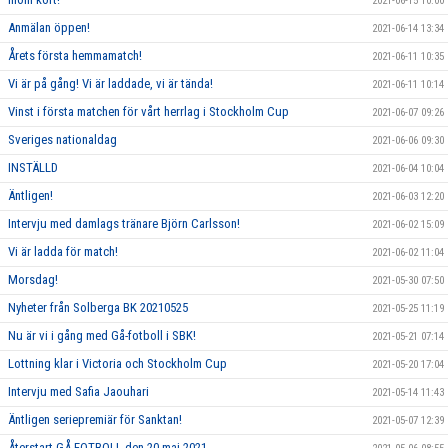
2021-06-15 10:00
Anmälan öppen!
2021-06-14 13:34
Årets första hemmamatch!
2021-06-11 10:35
Vi är på gång! Vi är laddade, vi är tända!
2021-06-11 10:14
Vinst i första matchen för vårt herrlag i Stockholm Cup
2021-06-07 09:26
Sveriges nationaldag
2021-06-06 09:30
INSTÄLLD
2021-06-04 10:04
Äntligen!
2021-06-03 12:20
Intervju med damlags tränare Björn Carlsson!
2021-06-02 15:09
Vi är ladda för match!
2021-06-02 11:04
Morsdag!
2021-05-30 07:50
Nyheter från Solberga BK 20210525
2021-05-25 11:19
Nu är vi i gång med Gå-fotboll i SBK!
2021-05-21 07:14
Lottning klar i Victoria och Stockholm Cup
2021-05-20 17:04
Intervju med Safia Jaouhari
2021-05-14 11:43
Äntligen seriepremiär för Sanktan!
2021-05-07 12:39
Återstart GÅ-FOTBOLL den 20 maj 2021