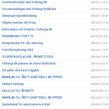
Sommaraktiviteter med Solberga BK
2024-06-12 15:02
Fira nationaldagen med Solberga Bollklubb
2024-05-27 10:36
Gemensam matchklimathelg
2024-05-17 09:53
Helgens matcher 18/19 maj
2024-05-15 13:34
Bästa ledare och föräldrar i Solberga BK
2024-05-12 15:10
PREMIÄRVINST FÖR P 10.
2024-04-20 19:07
Seriepremiärer för våra seniorlag
2024-04-13 15:31
Fotbollströjefredag 2024
2024-04-11 14:31
SOLBERGA BOLLKLUBB - ÅRSMÖTE 2024
2024-04-01 20:38
Solberga BK planerar att starta Parafotboll
2024-03-26 07:27
Det gäller våra barns trygghet
2024-03-14 14:17
ANMÄLAN TILL ÅRETS KNATTEBOLL ÄR ÖPPEN!!
2024-03-14 10:13
Veckans kampanj
2024-03-11 09:02
KALLELSE TILL ÅRSMÖTE
2024-03-08 11:07
ANMÄLAN TILL ÅRETS KNATTEBOLL ÄR ÖPPEN!!
2024-03-07 11:22
Spelschemat för seniorserierna är klart
2024-03-01 10:40