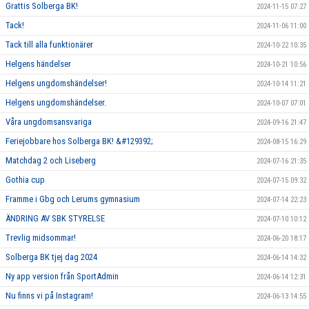
Grattis Solberga BK!
2024-11-15 07:27
Tack!
2024-11-06 11:00
Tack till alla funktionärer
2024-10-22 10:35
Helgens händelser
2024-10-21 10:56
Helgens ungdomshändelser!
2024-10-14 11:21
Helgens ungdomshändelser.
2024-10-07 07:01
Våra ungdomsansvariga
2024-09-16 21:47
Feriejobbare hos Solberga BK! &#129392;
2024-08-15 16:29
Matchdag 2 och Liseberg
2024-07-16 21:35
Gothia cup
2024-07-15 09:32
Framme i Gbg och Lerums gymnasium
2024-07-14 22:23
ÄNDRING AV SBK STYRELSE
2024-07-10 10:12
Trevlig midsommar!
2024-06-20 18:17
Solberga BK tjej dag 2024
2024-06-14 14:32
Ny app version från SportAdmin
2024-06-14 12:31
Nu finns vi på Instagram!
2024-06-13 14:55