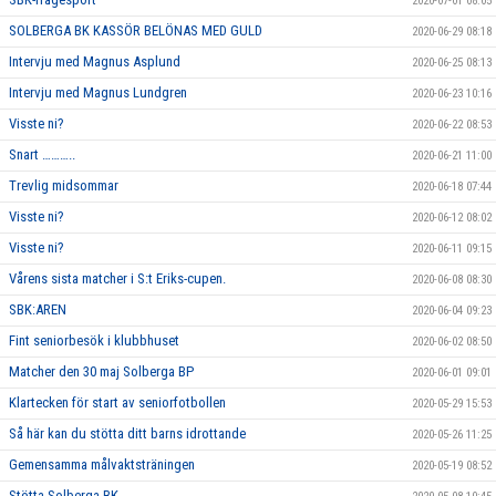
2020-07-01 08:05
SOLBERGA BK KASSÖR BELÖNAS MED GULD
2020-06-29 08:18
Intervju med Magnus Asplund
2020-06-25 08:13
Intervju med Magnus Lundgren
2020-06-23 10:16
Visste ni?
2020-06-22 08:53
Snart ………..
2020-06-21 11:00
Trevlig midsommar
2020-06-18 07:44
Visste ni?
2020-06-12 08:02
Visste ni?
2020-06-11 09:15
Vårens sista matcher i S:t Eriks-cupen.
2020-06-08 08:30
SBK:AREN
2020-06-04 09:23
Fint seniorbesök i klubbhuset
2020-06-02 08:50
Matcher den 30 maj Solberga BP
2020-06-01 09:01
Klartecken för start av seniorfotbollen
2020-05-29 15:53
Så här kan du stötta ditt barns idrottande
2020-05-26 11:25
Gemensamma målvaktsträningen
2020-05-19 08:52
Stötta Solberga BK