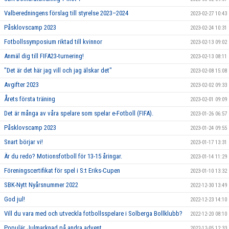
Valberedningens förslag till styrelse 2023–2024
2023-02-27 10:43
Påsklovscamp 2023
2023-02-24 10:31
Fotbollssymposium riktad till kvinnor
2023-02-13 09:02
Anmäl dig till FIFA23-turnering!
2023-02-13 08:11
"Det är det här jag vill och jag älskar det"
2023-02-08 15:08
Avgifter 2023
2023-02-02 09:33
Årets första träning
2023-02-01 09:09
Det är många av våra spelare som spelar e-Fotboll (FIFA).
2023-01-26 06:57
Påsklovscamp 2023
2023-01-24 09:55
Snart börjar vi!
2023-01-17 13:31
Är du redo? Motionsfotboll för 13-15 åringar.
2023-01-14 11:29
Föreningscertifikat för spel i S:t Eriks-Cupen
2023-01-10 13:32
SBK-Nytt Nyårsnummer 2022
2022-12-30 13:49
God jul!
2022-12-23 14:10
Vill du vara med och utveckla fotbollsspelare i Solberga Bollklubb?
2022-12-20 08:10
Populär Julmarknad på andra advent
2022-12-05 12:33