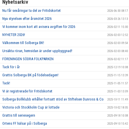
Nyhetsarkiv
Nu får sexåringar ta del av Fritidskortet
2026-06-30 08:17
Nya styrelsen efter årsmötet 2026
2026-03-26 13:13
Vi kommer inom kort att avisera avgiften för 2026
2026-02-11 15:00
NYHETER 2026!
2026-02-03 12:52
Välkommen till Solberga BK!
2026-02-03 09:54
Ursäkta röran, hemsidan är under uppbyggnad!
2026-02-03 08:40
FÖRENINGEN SÖDRA FOLKPARKEN
2026-02-02 11:17
Tack för i år
2025-12-19 10:08
Grattis Solberga BK på födelsedagen!
2025-11-15 13:39
Tack!
2025-11-05 11:57
Vi är registrerade för Fritidskortet
2025-11-03 13:09
Solberga Bollklubb erhåller fortsatt stöd av Stiftelsen Dunross & Co
2025-10-11 11:49
Victoria och Stockholm Cup är lottade
2025-10-02 18:05
Grattis till seriesegern
2025-09-18 10:08
Ortens FF hälsar på i Solberga
2025-09-10 15:42