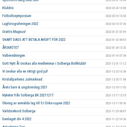
2022-03-07 14:00
Klubbis
2022-02-24 10:04
Fotbollssymposium
2022-02-14 10:02
Lagfotograferingen 2022
2022-02-10 07:30
Grattis Magnus!
2022-01-31 07:49
SNART DAGS ATT BETALA AVGIFT FÖR 2022
2022-01-25 08:43
ÅRSMÖTET
2022-01-24 13:25
Valberedningen
2022-01-14 07:38
Gott Nytt År önskas alla medlemmar i Solberga Bollklubb!
2021-12-31 11:12
Vi önskar alla en riktigt god jul!
2021-12-23 10:38
Kristallparkens Julmarknad
2021-12-20 11:04
Årets barn & ungdomslag 2021
2021-12-18 17:05
Nyheter från Solberga BK 20211217
2021-12-17 13:18
Ökning av anmälda lag till S:t Eriks-cupen 2022
2021-12-17 09:36
Världsrekord Solberga
2021-11-29 08:47
Damlaget div 4 2022
2021-11-22 14:36
Avtackning Troj