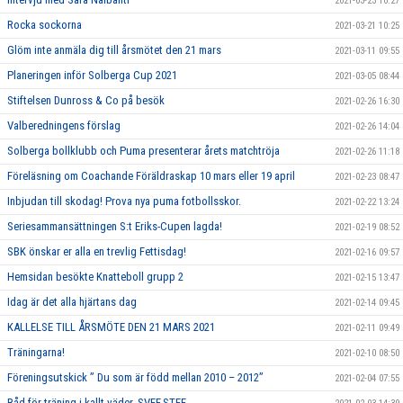
2021-03-23 10:27
Rocka sockorna
2021-03-21 10:25
Glöm inte anmäla dig till årsmötet den 21 mars
2021-03-11 09:55
Planeringen inför Solberga Cup 2021
2021-03-05 08:44
Stiftelsen Dunross & Co på besök
2021-02-26 16:30
Valberedningens förslag
2021-02-26 14:04
Solberga bollklubb och Puma presenterar årets matchtröja
2021-02-26 11:18
Föreläsning om Coachande Föräldraskap 10 mars eller 19 april
2021-02-23 08:47
Inbjudan till skodag! Prova nya puma fotbollsskor.
2021-02-22 13:24
Seriesammansättningen S:t Eriks-Cupen lagda!
2021-02-19 08:52
SBK önskar er alla en trevlig Fettisdag!
2021-02-16 09:57
Hemsidan besökte Knatteboll grupp 2
2021-02-15 13:47
Idag är det alla hjärtans dag
2021-02-14 09:45
KALLELSE TILL ÅRSMÖTE DEN 21 MARS 2021
2021-02-11 09:49
Träningarna!
2021-02-10 08:50
Föreningsutskick ” Du som är född mellan 2010 – 2012”
2021-02-04 07:55
Råd för träning i kallt väder. SVFF,STFF