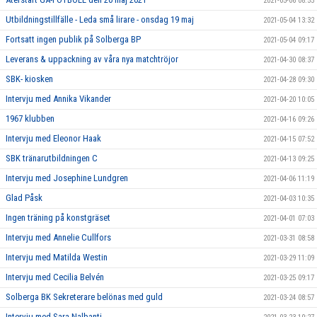
2021-05-06 08:55
Utbildningstillfälle - Leda små lirare - onsdag 19 maj
2021-05-04 13:32
Fortsatt ingen publik på Solberga BP
2021-05-04 09:17
Leverans & uppackning av våra nya matchtröjor
2021-04-30 08:37
SBK- kiosken
2021-04-28 09:30
Intervju med Annika Vikander
2021-04-20 10:05
1967 klubben
2021-04-16 09:26
Intervju med Eleonor Haak
2021-04-15 07:52
SBK tränarutbildningen C
2021-04-13 09:25
Intervju med Josephine Lundgren
2021-04-06 11:19
Glad Påsk
2021-04-03 10:35
Ingen träning på konstgräset
2021-04-01 07:03
Intervju med Annelie Cullfors
2021-03-31 08:58
Intervju med Matilda Westin
2021-03-29 11:09
Intervju med Cecilia Belvén
2021-03-25 09:17
Solberga BK Sekreterare belönas med guld
2021-03-24 08:57
Intervju med Sara Nalbanti