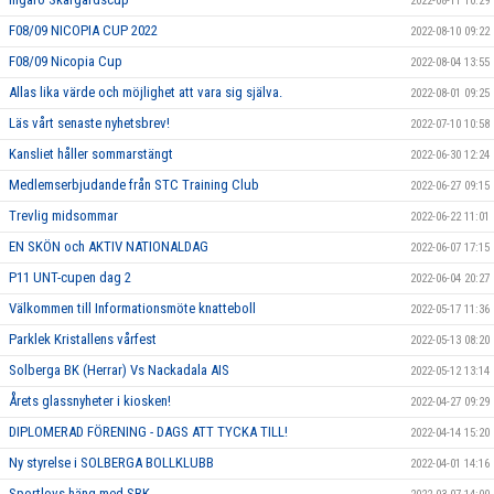
2022-08-11 10:29
F08/09 NICOPIA CUP 2022
2022-08-10 09:22
F08/09 Nicopia Cup
2022-08-04 13:55
Allas lika värde och möjlighet att vara sig själva.
2022-08-01 09:25
Läs vårt senaste nyhetsbrev!
2022-07-10 10:58
Kansliet håller sommarstängt
2022-06-30 12:24
Medlemserbjudande från STC Training Club
2022-06-27 09:15
Trevlig midsommar
2022-06-22 11:01
EN SKÖN och AKTIV NATIONALDAG
2022-06-07 17:15
P11 UNT-cupen dag 2
2022-06-04 20:27
Välkommen till Informationsmöte knatteboll
2022-05-17 11:36
Parklek Kristallens vårfest
2022-05-13 08:20
Solberga BK (Herrar) Vs Nackadala AIS
2022-05-12 13:14
Årets glassnyheter i kiosken!
2022-04-27 09:29
DIPLOMERAD FÖRENING - DAGS ATT TYCKA TILL!
2022-04-14 15:20
Ny styrelse i SOLBERGA BOLLKLUBB
2022-04-01 14:16
Sportlovs häng med SBK