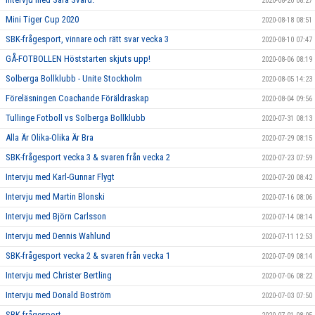
2020-08-20 08:27
Mini Tiger Cup 2020
2020-08-18 08:51
SBK-frågesport, vinnare och rätt svar vecka 3
2020-08-10 07:47
GÅ-FOTBOLLEN Höststarten skjuts upp!
2020-08-06 08:19
Solberga Bollklubb - Unite Stockholm
2020-08-05 14:23
Föreläsningen Coachande Föräldraskap
2020-08-04 09:56
Tullinge Fotboll vs Solberga Bollklubb
2020-07-31 08:13
Alla Är Olika-Olika Är Bra
2020-07-29 08:15
SBK-frågesport vecka 3 & svaren från vecka 2
2020-07-23 07:59
Intervju med Karl-Gunnar Flygt
2020-07-20 08:42
Intervju med Martin Blonski
2020-07-16 08:06
Intervju med Björn Carlsson
2020-07-14 08:14
Intervju med Dennis Wahlund
2020-07-11 12:53
SBK-frågesport vecka 2 & svaren från vecka 1
2020-07-09 08:14
Intervju med Christer Bertling
2020-07-06 08:22
Intervju med Donald Boström
2020-07-03 07:50
SBK-frågesport