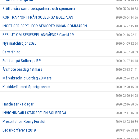
2020-05-08 10:45
Stötta våra samarbetspartners och sponsorer
2020-05-06 10:53
KORT RAPPORT FRÅN SOLBERGA BOLLPLAN
2020-05-04 14:26
INGET SERIESPEL FÖR SENIORER INNAN SOMMAREN
2020-04-27 15:18
BESLUT OM SERIESPEL ANGÅENDE Covid-19
2020-04-16 22:41
Nya matchtröjor 2020
2020-04-09 12:54
Damträning
2020-04-07 20:09
Full fart på Solberga BP
2020-04-07 14:48
Årsmöte onsdag 18 mars
2020-03-13 21:41
Målvaktsclinic Lördag 28 Mars
2020-02-24 12:23
Klubbkväll med Sportgrossen
2020-02-20 15:00
2020-02-20 14:28
Händelserika dagar
2020-02-16 20:06
INVIGNINGAR I STADSDELEN SOLBERGA.
2020-02-11 16:00
Presentation Ronny Forslöf
2019-12-03 10:39
Ledarkonferens 2019
2019-11-26 23:18