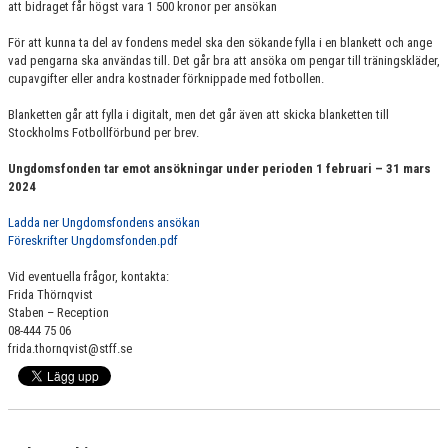
att bidraget får högst vara 1 500 kronor per ansökan
För att kunna ta del av fondens medel ska den sökande fylla i en blankett och ange
vad pengarna ska användas till. Det går bra att ansöka om pengar till träningskläder,
cupavgifter eller andra kostnader förknippade med fotbollen.
Blanketten går att fylla i digitalt, men det går även att skicka blanketten till
Stockholms Fotbollförbund per brev.
Ungdomsfonden tar emot ansökningar under perioden 1 februari – 31 mars
2024
Ladda ner Ungdomsfondens ansökan
Föreskrifter Ungdomsfonden.pdf
Vid eventuella frågor, kontakta:
Frida Thörnqvist
Staben – Reception
08-444 75 06
frida.thornqvist@stff.se