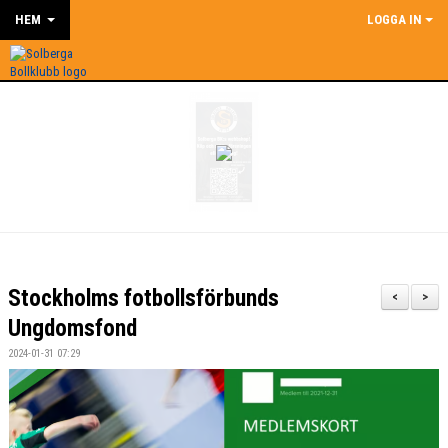
HEM
LOGGA IN
Stockholms fotbollsförbunds
<
>
Ungdomsfond
2024-01-31 07:29