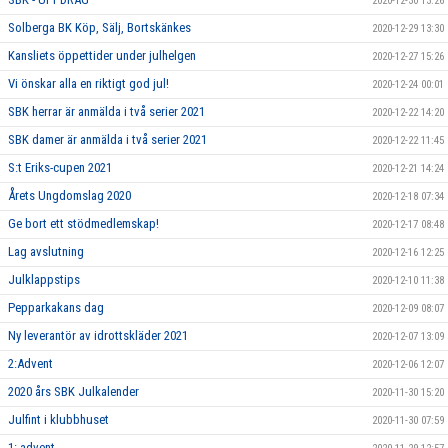
2020-12-30 13:26
Solberga BK Köp, Sälj, Bortskänkes
2020-12-29 13:30
Kansliets öppettider under julhelgen
2020-12-27 15:26
Vi önskar alla en riktigt god jul!
2020-12-24 00:01
SBK herrar är anmälda i två serier 2021
2020-12-22 14:20
SBK damer är anmälda i två serier 2021
2020-12-22 11:45
S:t Eriks-cupen 2021
2020-12-21 14:24
Årets Ungdomslag 2020
2020-12-18 07:34
Ge bort ett stödmedlemskap!
2020-12-17 08:48
Lag avslutning
2020-12-16 12:25
Julklappstips
2020-12-10 11:38
Pepparkakans dag
2020-12-09 08:07
Ny leverantör av idrottskläder 2021
2020-12-07 13:09
2:Advent
2020-12-06 12:07
2020 års SBK Julkalender
2020-11-30 15:20
Julfint i klubbhuset
2020-11-30 07:59
1: advent