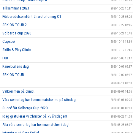
2020-10-26 09:26
Tillsammans 2021
2020-10-23 10:11
Förberedelse inför tränarutbildning C1
2020-10-23 08:24
SBK ON TOUR 2
2020-10-22 07:46
Solberga cup 2020
2020-10-21 10:48
Cupspel
2020-10-14 13:19
Skills & Play Clinic
2020-10-12 10:16
F08
2020-10-05 13:17
Kanelbullens dag
2020-10-04 09:17
SBK ON TOUR
2020-10-02 08:37
2020-09-11 07:58
Välkommen på clinic!
2020-09-04 14:06
Våra seniorlag har hemmamatcher nu på söndag!
2020-09-04 09:25
Succé för Solberga Cup 2020
2020-09-01 09:03
Idag gratulerar vi Christer på 75 årsdagen!
2020-08-28 11:58
Alla våra seniorlag har hemmamatcher i dag!
2020-08-23 08:07
Intervju med Sara Svärd.