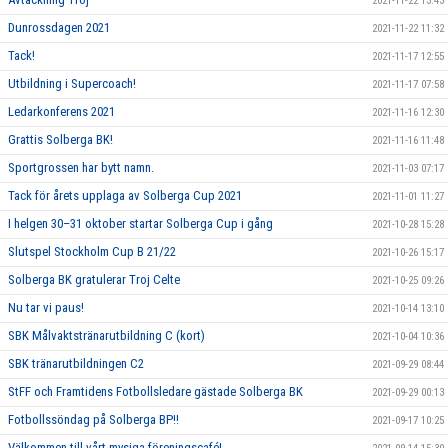
2021-11-22 13:43
Dunrossdagen 2021
2021-11-22 11:32
Tack!
2021-11-17 12:55
Utbildning i Supercoach!
2021-11-17 07:58
Ledarkonferens 2021
2021-11-16 12:30
Grattis Solberga BK!
2021-11-16 11:48
Sportgrossen har bytt namn.
2021-11-03 07:17
Tack för årets upplaga av Solberga Cup 2021
2021-11-01 11:27
I helgen 30–31 oktober startar Solberga Cup i gång
2021-10-28 15:28
Slutspel Stockholm Cup B 21/22
2021-10-26 15:17
Solberga BK gratulerar Troj Celte
2021-10-25 09:26
Nu tar vi paus!
2021-10-14 13:10
SBK Målvaktstränarutbildning C (kort)
2021-10-04 10:36
SBK tränarutbildningen C2
2021-09-29 08:44
StFF och Framtidens Fotbollsledare gästade Solberga BK
2021-09-29 00:13
Fotbollssöndag på Solberga BP!!
2021-09-17 10:25
Välkommen till vårt mysiga föreningscafé!