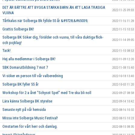
DET ÄR BÄTTRE ATT BYGGA STARKA BARN ÄN ATT LAGA TRASIGA
2022-11-25 09:03
VUXNA
Tårtkalas när Solberga Bk fyllde 55 år &#9728;&#65039;
2022-11-16 11:28
Grattis Solberga BK!
2022-11-15 10:53
Solberga BK Söker dig, förälder och vuxna, till våra duktiga flick-
2022-11-14 09:05
och pojklag!
Tack!
2022-11-10 08:53
Hej alla medlemmar i Solberga BK!
2022-11-09 12:20
SBK Domarutbildning 7 mot 7
2022-11-08 15:40
Vi söker en person till vår valberedning
2022-10-18 13:40
Solberga BK fyller 55 år
2022-10-03 11:20
Workshop för 2:a året "Schysst Spel" med Tre ska bli noll
2022-09-27 08:58
Lära känna Solberga BK styrelse
2022-09-14 10:42
Senaste nytt på vår hemsida
2022-08-16 10:32
Missa inte Solberga Music Festival!
2022-08-15 10:23
Omstarten för vårt herr och damlag.
2022-08-15 08:35
Ingarö Skärgårdscup