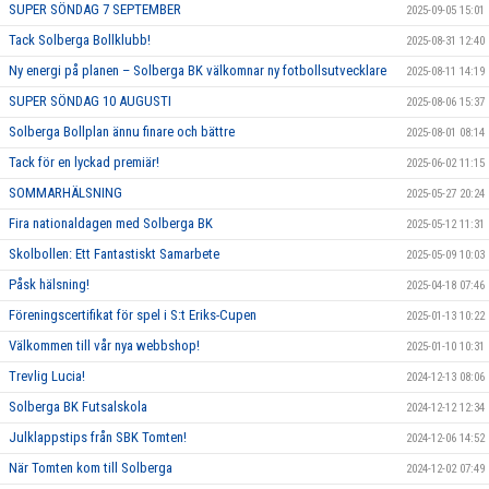
SUPER SÖNDAG 7 SEPTEMBER
2025-09-05 15:01
Tack Solberga Bollklubb!
2025-08-31 12:40
Ny energi på planen – Solberga BK välkomnar ny fotbollsutvecklare
2025-08-11 14:19
SUPER SÖNDAG 10 AUGUSTI
2025-08-06 15:37
Solberga Bollplan ännu finare och bättre
2025-08-01 08:14
Tack för en lyckad premiär!
2025-06-02 11:15
SOMMARHÄLSNING
2025-05-27 20:24
Fira nationaldagen med Solberga BK
2025-05-12 11:31
Skolbollen: Ett Fantastiskt Samarbete
2025-05-09 10:03
Påsk hälsning!
2025-04-18 07:46
Föreningscertifikat för spel i S:t Eriks-Cupen
2025-01-13 10:22
Välkommen till vår nya webbshop!
2025-01-10 10:31
Trevlig Lucia!
2024-12-13 08:06
Solberga BK Futsalskola
2024-12-12 12:34
Julklappstips från SBK Tomten!
2024-12-06 14:52
När Tomten kom till Solberga
2024-12-02 07:49