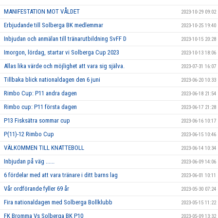
MANIFESTATION MOT VÅLDET
2023-10-29 09:02
Erbjudande till Solberga BK medlemmar
2023-10-25 19:40
Inbjudan och anmälan till tränarutbildning SvFF D
2023-10-15 20:28
Imorgon, lördag, startar vi Solberga Cup 2023
2023-10-13 18:06
Allas lika värde och möjlighet att vara sig själva.
2023-07-31 16:07
Tillbaka blick nationaldagen den 6 juni
2023-06-20 10:33
Rimbo Cup: P11 andra dagen
2023-06-18 21:54
Rimbo cup: P11 första dagen
2023-06-17 21:28
P13 Fisksätra sommar cup
2023-06-16 10:17
P(11)-12 Rimbo Cup
2023-06-15 10:46
VÄLKOMMEN TILL KNATTEBOLL
2023-06-14 10:34
Inbjudan på väg ......
2023-06-09 14:06
6 fördelar med att vara tränare i ditt barns lag
2023-06-01 10:11
Vår ordförande fyller 69 år
2023-05-30 07:24
Fira nationaldagen med Solberga Bollklubb
2023-05-15 11:22
FK Bromma Vs Solberga BK P10
2023-05-09 13:32