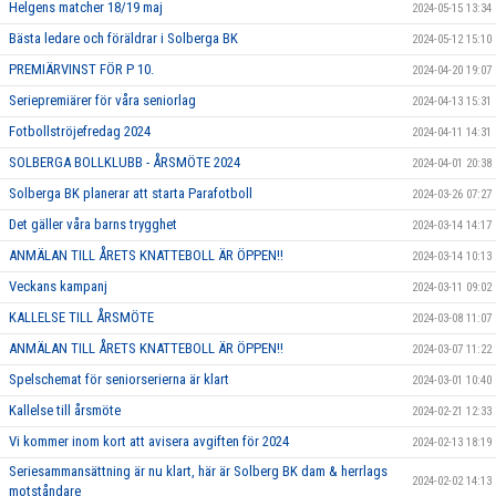
Helgens matcher 18/19 maj
2024-05-15 13:34
Bästa ledare och föräldrar i Solberga BK
2024-05-12 15:10
PREMIÄRVINST FÖR P 10.
2024-04-20 19:07
Seriepremiärer för våra seniorlag
2024-04-13 15:31
Fotbollströjefredag 2024
2024-04-11 14:31
SOLBERGA BOLLKLUBB - ÅRSMÖTE 2024
2024-04-01 20:38
Solberga BK planerar att starta Parafotboll
2024-03-26 07:27
Det gäller våra barns trygghet
2024-03-14 14:17
ANMÄLAN TILL ÅRETS KNATTEBOLL ÄR ÖPPEN!!
2024-03-14 10:13
Veckans kampanj
2024-03-11 09:02
KALLELSE TILL ÅRSMÖTE
2024-03-08 11:07
ANMÄLAN TILL ÅRETS KNATTEBOLL ÄR ÖPPEN!!
2024-03-07 11:22
Spelschemat för seniorserierna är klart
2024-03-01 10:40
Kallelse till årsmöte
2024-02-21 12:33
Vi kommer inom kort att avisera avgiften för 2024
2024-02-13 18:19
Seriesammansättning är nu klart, här är Solberg BK dam & herrlags
2024-02-02 14:13
motståndare