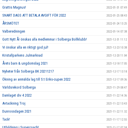
Grattis Magnus!
2022-01-31 07:49
SNART DAGS ATT BETALA AVGIFT FÖR 2022
2022-01-25 08:43
ÅRSMÖTET
2022-01-24 13:25
Valberedningen
2022-01-14 07:38
Gott Nytt År önskas alla medlemmar i Solberga Bollklubb!
2021-12-31 11:12
Vi önskar alla en riktigt god jul!
2021-12-23 10:38
Kristallparkens Julmarknad
2021-12-20 11:04
Årets barn & ungdomslag 2021
2021-12-18 17:05
Nyheter från Solberga BK 20211217
2021-12-17 13:18
Ökning av anmälda lag till S:t Eriks-cupen 2022
2021-12-17 09:36
Världsrekord Solberga
2021-11-29 08:47
Damlaget div 4 2022
2021-11-22 14:36
Avtackning Troj
2021-11-22 13:43
Dunrossdagen 2021
2021-11-22 11:32
Tack!
2021-11-17 12:55
Utbildning i Supercoach!
2021-11-17 07:58