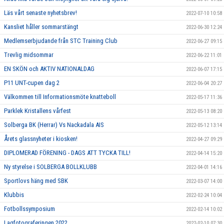
Läs vårt senaste nyhetsbrev!
2022-07-10 10:58
Kansliet håller sommarstängt
2022-06-30 12:24
Medlemserbjudande från STC Training Club
2022-06-27 09:15
Trevlig midsommar
2022-06-22 11:01
EN SKÖN och AKTIV NATIONALDAG
2022-06-07 17:15
P11 UNT-cupen dag 2
2022-06-04 20:27
Välkommen till Informationsmöte knatteboll
2022-05-17 11:36
Parklek Kristallens vårfest
2022-05-13 08:20
Solberga BK (Herrar) Vs Nackadala AIS
2022-05-12 13:14
Årets glassnyheter i kiosken!
2022-04-27 09:29
DIPLOMERAD FÖRENING - DAGS ATT TYCKA TILL!
2022-04-14 15:20
Ny styrelse i SOLBERGA BOLLKLUBB
2022-04-01 14:16
Sportlovs häng med SBK
2022-03-07 14:00
Klubbis
2022-02-24 10:04
Fotbollssymposium
2022-02-14 10:02
Lagfotograferingen 2022
2022-02-10 07:30