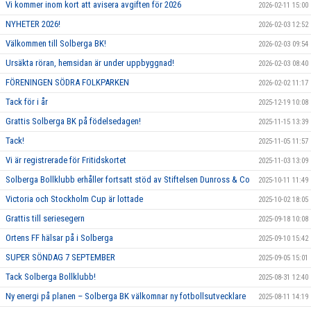
Vi kommer inom kort att avisera avgiften för 2026
2026-02-11 15:00
NYHETER 2026!
2026-02-03 12:52
Välkommen till Solberga BK!
2026-02-03 09:54
Ursäkta röran, hemsidan är under uppbyggnad!
2026-02-03 08:40
FÖRENINGEN SÖDRA FOLKPARKEN
2026-02-02 11:17
Tack för i år
2025-12-19 10:08
Grattis Solberga BK på födelsedagen!
2025-11-15 13:39
Tack!
2025-11-05 11:57
Vi är registrerade för Fritidskortet
2025-11-03 13:09
Solberga Bollklubb erhåller fortsatt stöd av Stiftelsen Dunross & Co
2025-10-11 11:49
Victoria och Stockholm Cup är lottade
2025-10-02 18:05
Grattis till seriesegern
2025-09-18 10:08
Ortens FF hälsar på i Solberga
2025-09-10 15:42
SUPER SÖNDAG 7 SEPTEMBER
2025-09-05 15:01
Tack Solberga Bollklubb!
2025-08-31 12:40
Ny energi på planen – Solberga BK välkomnar ny fotbollsutvecklare
2025-08-11 14:19