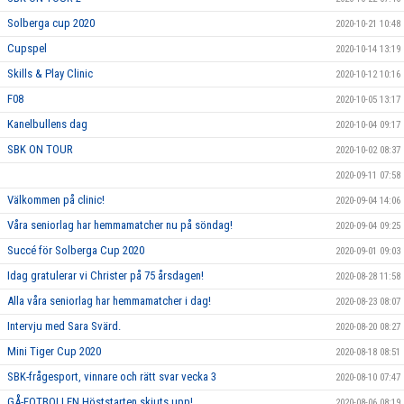
Solberga cup 2020
2020-10-21 10:48
Cupspel
2020-10-14 13:19
Skills & Play Clinic
2020-10-12 10:16
F08
2020-10-05 13:17
Kanelbullens dag
2020-10-04 09:17
SBK ON TOUR
2020-10-02 08:37
2020-09-11 07:58
Välkommen på clinic!
2020-09-04 14:06
Våra seniorlag har hemmamatcher nu på söndag!
2020-09-04 09:25
Succé för Solberga Cup 2020
2020-09-01 09:03
Idag gratulerar vi Christer på 75 årsdagen!
2020-08-28 11:58
Alla våra seniorlag har hemmamatcher i dag!
2020-08-23 08:07
Intervju med Sara Svärd.
2020-08-20 08:27
Mini Tiger Cup 2020
2020-08-18 08:51
SBK-frågesport, vinnare och rätt svar vecka 3
2020-08-10 07:47
GÅ-FOTBOLLEN Höststarten skjuts upp!
2020-08-06 08:19