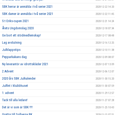
SBK herrar är anmälda i två serier 2021
2020-12-22 14:20
SBK damer är anmälda i två serier 2021
2020-12-22 11:45
S:t Eriks-cupen 2021
2020-12-21 14:24
Årets Ungdomslag 2020
2020-12-18 07:34
Ge bort ett stödmedlemskap!
2020-12-17 08:48
Lag avslutning
2020-12-16 12:25
Julklappstips
2020-12-10 11:38
Pepparkakans dag
2020-12-09 08:07
Ny leverantör av idrottskläder 2021
2020-12-07 13:09
2:Advent
2020-12-06 12:07
2020 års SBK Julkalender
2020-11-30 15:20
Julfint i klubbhuset
2020-11-30 07:59
1: advent
2020-11-29 12:57
Tack till alla ledare!
2020-11-27 07:28
Det är vi som är SBK !!!!
2020-11-25 10:43
Grattis till Solberga BK
2020-11-15 07:51