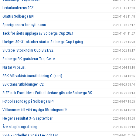
Ledarkonferens 2021
2021-11-16 12:30
Grattis Solberga BK!
2021-11-16 11:48
Sportgrossen har bytt namn.
2021-11-03 07:17
Tack för årets upplaga av Solberga Cup 2021
2021-11-01 11:27
I helgen 30–31 oktober startar Solberga Cup i gång
2021-10-28 15:28
Slutspel Stockholm Cup B 21/22
2021-10-26 15:17
Solberga BK gratulerar Troj Celte
2021-10-25 09:26
Nu tar vi paus!
2021-10-14 13:10
SBK Målvaktstränarutbildning C (kort)
2021-10-04 10:36
SBK tränarutbildningen C2
2021-09-29 08:44
StFF och Framtidens Fotbollsledare gästade Solberga BK
2021-09-29 00:13
Fotbollssöndag på Solberga BP!!
2021-09-17 10:25
Välkommen till vårt mysiga föreningscafé!
2021-09-14 15:30
Helgens resultat 3–5 september
2021-09-06 10:30
Årets lagfotografering
2021-09-05 09:10
SvFF - Fotbollens Spela Lek och Lär
2021-09-01 21:26