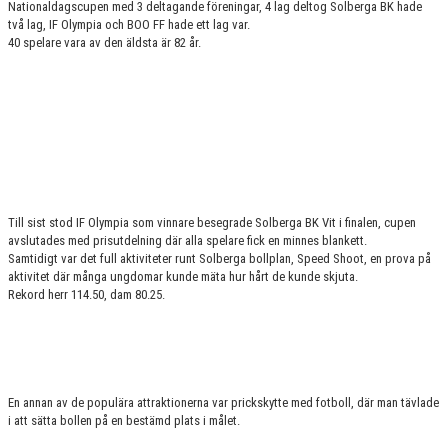
Nationaldagscupen med 3 deltagande föreningar, 4 lag deltog Solberga BK hade
två lag, IF Olympia och BOO FF hade ett lag var.
40 spelare vara av den äldsta är 82 år.
Till sist stod IF Olympia som vinnare besegrade Solberga BK Vit i finalen, cupen
avslutades med prisutdelning där alla spelare fick en minnes blankett.
Samtidigt var det full aktiviteter runt Solberga bollplan, Speed Shoot, en prova på
aktivitet där många ungdomar kunde mäta hur hårt de kunde skjuta.
Rekord herr 114.50, dam 80.25.
En annan av de populära attraktionerna var prickskytte med fotboll, där man tävlade
i att sätta bollen på en bestämd plats i målet.