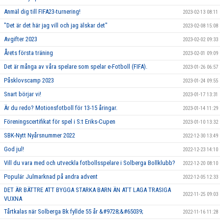
Anmäl dig till FIFA23-turnering!
2023-02-13 08:11
"Det är det här jag vill och jag älskar det"
2023-02-08 15:08
Avgifter 2023
2023-02-02 09:33
Årets första träning
2023-02-01 09:09
Det är många av våra spelare som spelar e-Fotboll (FIFA).
2023-01-26 06:57
Påsklovscamp 2023
2023-01-24 09:55
Snart börjar vi!
2023-01-17 13:31
Är du redo? Motionsfotboll för 13-15 åringar.
2023-01-14 11:29
Föreningscertifikat för spel i S:t Eriks-Cupen
2023-01-10 13:32
SBK-Nytt Nyårsnummer 2022
2022-12-30 13:49
God jul!
2022-12-23 14:10
Vill du vara med och utveckla fotbollsspelare i Solberga Bollklubb?
2022-12-20 08:10
Populär Julmarknad på andra advent
2022-12-05 12:33
DET ÄR BÄTTRE ATT BYGGA STARKA BARN ÄN ATT LAGA TRASIGA
2022-11-25 09:03
VUXNA
Tårtkalas när Solberga Bk fyllde 55 år &#9728;&#65039;
2022-11-16 11:28