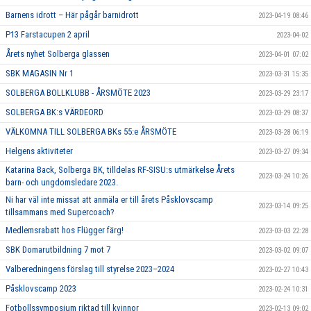
Barnens idrott – Här pågår barnidrott
2023-04-19 08:46
P13 Farstacupen 2 april
2023-04-02
Årets nyhet Solberga glassen
2023-04-01 07:02
SBK MAGASIN Nr 1
2023-03-31 15:35
SOLBERGA BOLLKLUBB - ÅRSMÖTE 2023
2023-03-29 23:17
SOLBERGA BK:s VÄRDEORD
2023-03-29 08:37
VÄLKOMNA TILL SOLBERGA BKs 55:e ÅRSMÖTE
2023-03-28 06:19
Helgens aktiviteter
2023-03-27 09:34
Katarina Back, Solberga BK, tilldelas RF-SISU:s utmärkelse Årets
2023-03-24 10:26
barn- och ungdomsledare 2023.
Ni har väl inte missat att anmäla er till årets Påsklovscamp
2023-03-14 09:25
tillsammans med Supercoach?
Medlemsrabatt hos Flügger färg!
2023-03-03 22:28
SBK Domarutbildning 7 mot 7
2023-03-02 09:07
Valberedningens förslag till styrelse 2023–2024
2023-02-27 10:43
Påsklovscamp 2023
2023-02-24 10:31
Fotbollssymposium riktad till kvinnor
2023-02-13 09:02