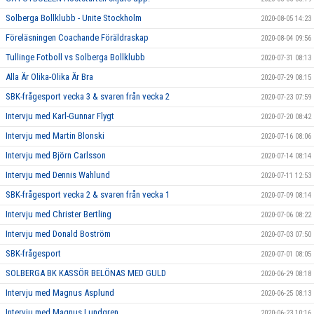
Solberga Bollklubb - Unite Stockholm
2020-08-05 14:23
Föreläsningen Coachande Föräldraskap
2020-08-04 09:56
Tullinge Fotboll vs Solberga Bollklubb
2020-07-31 08:13
Alla Är Olika-Olika Är Bra
2020-07-29 08:15
SBK-frågesport vecka 3 & svaren från vecka 2
2020-07-23 07:59
Intervju med Karl-Gunnar Flygt
2020-07-20 08:42
Intervju med Martin Blonski
2020-07-16 08:06
Intervju med Björn Carlsson
2020-07-14 08:14
Intervju med Dennis Wahlund
2020-07-11 12:53
SBK-frågesport vecka 2 & svaren från vecka 1
2020-07-09 08:14
Intervju med Christer Bertling
2020-07-06 08:22
Intervju med Donald Boström
2020-07-03 07:50
SBK-frågesport
2020-07-01 08:05
SOLBERGA BK KASSÖR BELÖNAS MED GULD
2020-06-29 08:18
Intervju med Magnus Asplund
2020-06-25 08:13
Intervju med Magnus Lundgren
2020-06-23 10:16