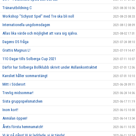
Tränarutbildning C
2021-08-30 10:36
Workshop "Schysst Spel" med Tre ska bli noll
2021-08-23 08:33
Internationella ungdomsdagen
2021-08-12 08:09
Allas lika värde och möjlighet att vara sig själva.
2021-08-02 17:01
Dagens OS fråga
2021-07-24 08:10
Grattis Magnus L!
2021-07-19 14:47
11O Dagar tills Solberga Cup 2021
2021-07-11 10:07
Därför har Solberga Bollklubb skrivit under Asllanikontraktet
2021-07-01 12:06
Kansliet håller sommarstängt
2021-07-01 10:10
Mitt i Söderort
2021-06-28 09:11
Trevlig midsommar!
2021-06-24 14:06
Sista gruppspelsmatchen
2021-06-17 11:19
Inom kort!
2021-06-15 10:00
Anmälan öppen!
2021-06-14 13:34
Årets första hemmamatch!
2021-06-11 10:35
Vi är på gång! Vi är laddade, vi är tända!
2021-06-11 10:14