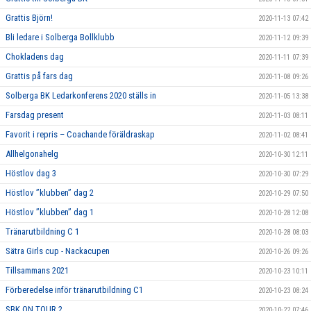
Grattis Björn!
2020-11-13 07:42
Bli ledare i Solberga Bollklubb
2020-11-12 09:39
Chokladens dag
2020-11-11 07:39
Grattis på fars dag
2020-11-08 09:26
Solberga BK Ledarkonferens 2020 ställs in
2020-11-05 13:38
Farsdag present
2020-11-03 08:11
Favorit i repris – Coachande föräldraskap
2020-11-02 08:41
Allhelgonahelg
2020-10-30 12:11
Höstlov dag 3
2020-10-30 07:29
Höstlov ”klubben” dag 2
2020-10-29 07:50
Höstlov ”klubben” dag 1
2020-10-28 12:08
Tränarutbildning C 1
2020-10-28 08:03
Sätra Girls cup - Nackacupen
2020-10-26 09:26
Tillsammans 2021
2020-10-23 10:11
Förberedelse inför tränarutbildning C1
2020-10-23 08:24
SBK ON TOUR 2
2020-10-22 07:46