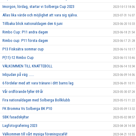
Imorgon, lördag, startar vi Solberga Cup 2023
2023-10-13 18:06
Allas lika värde och möjlighet att vara sig själva.
2023-07-31 16:07
Tillbaka blick nationaldagen den 6 juni
2023-06-20 10:33
Rimbo Cup: P11 andra dagen
2023-06-18 21:54
Rimbo cup: P11 första dagen
2023-06-17 21:28
P13 Fisksätra sommar cup
2023-06-16 10:17
P(11)-12 Rimbo Cup
2023-06-15 10:46
VÄLKOMMEN TILL KNATTEBOLL
2023-06-14 10:34
Inbjudan på väg ......
2023-06-09 14:06
6 fördelar med att vara tränare i ditt barns lag
2023-06-01 10:11
Vår ordförande fyller 69 år
2023-05-30 07:24
Fira nationaldagen med Solberga Bollklubb
2023-05-15 11:22
FK Bromma Vs Solberga BK P10
2023-05-09 13:32
SBK fasadskyltar
2023-05-02 08:57
Lagfotografering 2023
2023-04-24 14:58
Välkommen till vårt mysiga föreningscafé!
2023-04-21 10:55