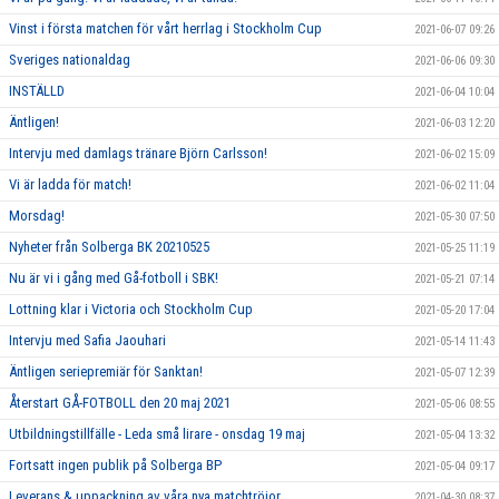
Vinst i första matchen för vårt herrlag i Stockholm Cup
2021-06-07 09:26
Sveriges nationaldag
2021-06-06 09:30
INSTÄLLD
2021-06-04 10:04
Äntligen!
2021-06-03 12:20
Intervju med damlags tränare Björn Carlsson!
2021-06-02 15:09
Vi är ladda för match!
2021-06-02 11:04
Morsdag!
2021-05-30 07:50
Nyheter från Solberga BK 20210525
2021-05-25 11:19
Nu är vi i gång med Gå-fotboll i SBK!
2021-05-21 07:14
Lottning klar i Victoria och Stockholm Cup
2021-05-20 17:04
Intervju med Safia Jaouhari
2021-05-14 11:43
Äntligen seriepremiär för Sanktan!
2021-05-07 12:39
Återstart GÅ-FOTBOLL den 20 maj 2021
2021-05-06 08:55
Utbildningstillfälle - Leda små lirare - onsdag 19 maj
2021-05-04 13:32
Fortsatt ingen publik på Solberga BP
2021-05-04 09:17
Leverans & uppackning av våra nya matchtröjor
2021-04-30 08:37