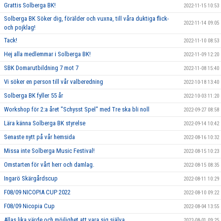
Grattis Solberga BK!
2022-11-15 10:53
Solberga BK Söker dig, förälder och vuxna, till våra duktiga flick-
2022-11-14 09:05
och pojklag!
Tack!
2022-11-10 08:53
Hej alla medlemmar i Solberga BK!
2022-11-09 12:20
SBK Domarutbildning 7 mot 7
2022-11-08 15:40
Vi söker en person till vår valberedning
2022-10-18 13:40
Solberga BK fyller 55 år
2022-10-03 11:20
Workshop för 2:a året "Schysst Spel" med Tre ska bli noll
2022-09-27 08:58
Lära känna Solberga BK styrelse
2022-09-14 10:42
Senaste nytt på vår hemsida
2022-08-16 10:32
Missa inte Solberga Music Festival!
2022-08-15 10:23
Omstarten för vårt herr och damlag.
2022-08-15 08:35
Ingarö Skärgårdscup
2022-08-11 10:29
F08/09 NICOPIA CUP 2022
2022-08-10 09:22
F08/09 Nicopia Cup
2022-08-04 13:55
Allas lika värde och möjlighet att vara sig själva.
2022-08-01 09:25