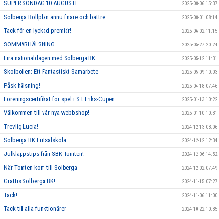
SUPER SÖNDAG 10 AUGUSTI
2025-08-06 15:37
Solberga Bollplan ännu finare och bättre
2025-08-01 08:14
Tack för en lyckad premiär!
2025-06-02 11:15
SOMMARHÄLSNING
2025-05-27 20:24
Fira nationaldagen med Solberga BK
2025-05-12 11:31
Skolbollen: Ett Fantastiskt Samarbete
2025-05-09 10:03
Påsk hälsning!
2025-04-18 07:46
Föreningscertifikat för spel i S:t Eriks-Cupen
2025-01-13 10:22
Välkommen till vår nya webbshop!
2025-01-10 10:31
Trevlig Lucia!
2024-12-13 08:06
Solberga BK Futsalskola
2024-12-12 12:34
Julklappstips från SBK Tomten!
2024-12-06 14:52
När Tomten kom till Solberga
2024-12-02 07:49
Grattis Solberga BK!
2024-11-15 07:27
Tack!
2024-11-06 11:00
Tack till alla funktionärer
2024-10-22 10:35