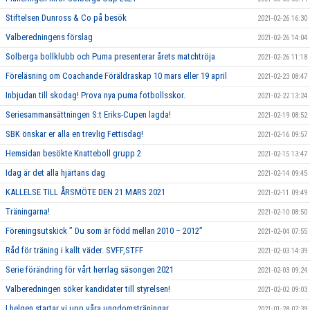
Stiftelsen Dunross & Co på besök
2021-02-26 16:30
Valberedningens förslag
2021-02-26 14:04
Solberga bollklubb och Puma presenterar årets matchtröja
2021-02-26 11:18
Föreläsning om Coachande Föräldraskap 10 mars eller 19 april
2021-02-23 08:47
Inbjudan till skodag! Prova nya puma fotbollsskor.
2021-02-22 13:24
Seriesammansättningen S:t Eriks-Cupen lagda!
2021-02-19 08:52
SBK önskar er alla en trevlig Fettisdag!
2021-02-16 09:57
Hemsidan besökte Knatteboll grupp 2
2021-02-15 13:47
Idag är det alla hjärtans dag
2021-02-14 09:45
KALLELSE TILL ÅRSMÖTE DEN 21 MARS 2021
2021-02-11 09:49
Träningarna!
2021-02-10 08:50
Föreningsutskick ” Du som är född mellan 2010 – 2012”
2021-02-04 07:55
Råd för träning i kallt väder. SVFF,STFF
2021-02-03 14:39
Serie förändring för vårt herrlag säsongen 2021
2021-02-03 09:24
Valberedningen söker kandidater till styrelsen!
2021-02-02 09:03
I helgen startar vi upp våra ungdomsträningar.
2021-01-28 07:39