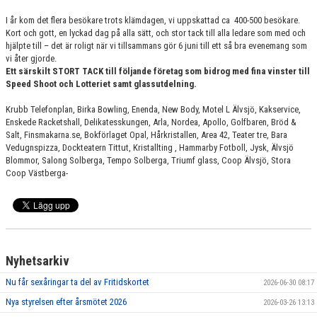
I år kom det flera besökare trots klämdagen, vi uppskattad ca 400-500 besökare.
Kort och gott, en lyckad dag på alla sätt, och stor tack till alla ledare som med och
hjälpte till – det är roligt när vi tillsammans gör 6 juni till ett så bra evenemang som
vi åter gjorde.
Ett särskilt STORT TACK till följande företag som bidrog med fina vinster till
Speed Shoot och Lotteriet samt glassutdelning.
Krubb Telefonplan, Birka Bowling, Enenda, New Body, Motel L Älvsjö, Kakservice,
Enskede Racketshall, Delikatesskungen, Arla, Nordea, Apollo, Golfbaren, Bröd &
Salt, Finsmakarna.se, Bokförlaget Opal, Hårkristallen, Area 42, Teater tre, Bara
Vedugnspizza, Dockteatern Tittut, Kristallting , Hammarby Fotboll, Jysk, Älvsjö
Blommor, Salong Solberga, Tempo Solberga, Triumf glass, Coop Älvsjö, Stora
Coop Västberga-
Nyhetsarkiv
Nu får sexåringar ta del av Fritidskortet
2026-06-30 08:17
Nya styrelsen efter årsmötet 2026
2026-03-26 13:13