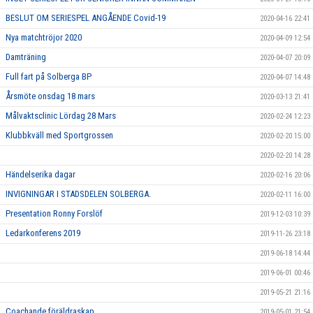
BESLUT OM SERIESPEL ANGÅENDE Covid-19
2020-04-16 22:41
Nya matchtröjor 2020
2020-04-09 12:54
Damträning
2020-04-07 20:09
Full fart på Solberga BP
2020-04-07 14:48
Årsmöte onsdag 18 mars
2020-03-13 21:41
Målvaktsclinic Lördag 28 Mars
2020-02-24 12:23
Klubbkväll med Sportgrossen
2020-02-20 15:00
2020-02-20 14:28
Händelserika dagar
2020-02-16 20:06
INVIGNINGAR I STADSDELEN SOLBERGA.
2020-02-11 16:00
Presentation Ronny Forslöf
2019-12-03 10:39
Ledarkonferens 2019
2019-11-26 23:18
2019-06-18 14:44
2019-06-01 00:46
2019-05-21 21:16
Coachande föräldraskap
2019-05-01 21:54