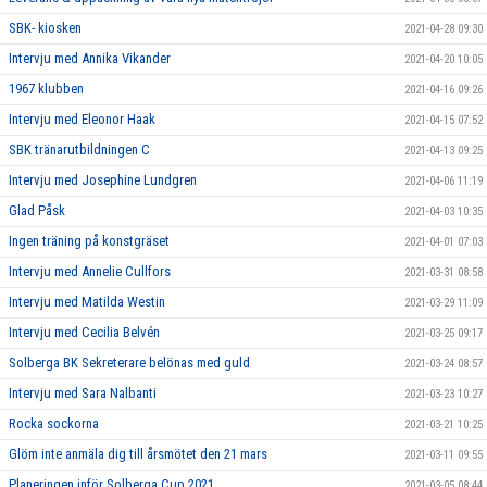
SBK- kiosken
2021-04-28 09:30
Intervju med Annika Vikander
2021-04-20 10:05
1967 klubben
2021-04-16 09:26
Intervju med Eleonor Haak
2021-04-15 07:52
SBK tränarutbildningen C
2021-04-13 09:25
Intervju med Josephine Lundgren
2021-04-06 11:19
Glad Påsk
2021-04-03 10:35
Ingen träning på konstgräset
2021-04-01 07:03
Intervju med Annelie Cullfors
2021-03-31 08:58
Intervju med Matilda Westin
2021-03-29 11:09
Intervju med Cecilia Belvén
2021-03-25 09:17
Solberga BK Sekreterare belönas med guld
2021-03-24 08:57
Intervju med Sara Nalbanti
2021-03-23 10:27
Rocka sockorna
2021-03-21 10:25
Glöm inte anmäla dig till årsmötet den 21 mars
2021-03-11 09:55
Planeringen inför Solberga Cup 2021
2021-03-05 08:44