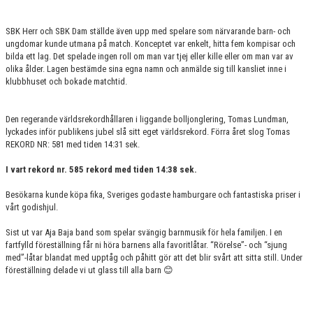
SBK Herr och SBK Dam ställde även upp med spelare som närvarande barn- och
ungdomar kunde utmana på match. Konceptet var enkelt, hitta fem kompisar och
bilda ett lag. Det spelade ingen roll om man var tjej eller kille eller om man var av
olika ålder. Lagen bestämde sina egna namn och anmälde sig till kansliet inne i
klubbhuset och bokade matchtid.
Den regerande världsrekordhållaren i liggande bolljonglering, Tomas Lundman,
lyckades inför publikens jubel slå sitt eget världsrekord. Förra året slog Tomas
REKORD NR: 581 med tiden 14:31 sek.
I vart rekord nr. 585 rekord med tiden 14:38 sek.
Besökarna kunde köpa fika, Sveriges godaste hamburgare och fantastiska priser i
vårt godishjul.
Sist ut var Aja Baja band som spelar svängig barnmusik för hela familjen. I en
fartfylld föreställning får ni höra barnens alla favoritlåtar. “Rörelse”- och “sjung
med”-låtar blandat med upptåg och påhitt gör att det blir svårt att sitta still. Under
föreställning delade vi ut glass till alla barn 😊