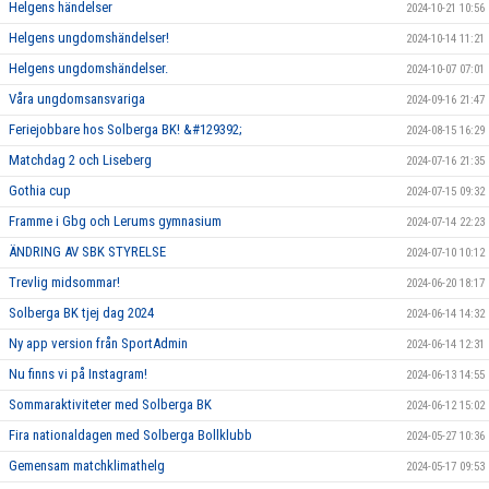
Helgens händelser
2024-10-21 10:56
Helgens ungdomshändelser!
2024-10-14 11:21
Helgens ungdomshändelser.
2024-10-07 07:01
Våra ungdomsansvariga
2024-09-16 21:47
Feriejobbare hos Solberga BK! &#129392;
2024-08-15 16:29
Matchdag 2 och Liseberg
2024-07-16 21:35
Gothia cup
2024-07-15 09:32
Framme i Gbg och Lerums gymnasium
2024-07-14 22:23
ÄNDRING AV SBK STYRELSE
2024-07-10 10:12
Trevlig midsommar!
2024-06-20 18:17
Solberga BK tjej dag 2024
2024-06-14 14:32
Ny app version från SportAdmin
2024-06-14 12:31
Nu finns vi på Instagram!
2024-06-13 14:55
Sommaraktiviteter med Solberga BK
2024-06-12 15:02
Fira nationaldagen med Solberga Bollklubb
2024-05-27 10:36
Gemensam matchklimathelg
2024-05-17 09:53