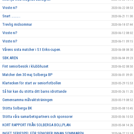
Visste ni?
2020-06-22 08:53
Snart ………..
2020-06-21 11:00
Trevlig midsommar
2020-06-18 07:44
Visste ni?
2020-06-12 08:02
Visste ni?
2020-06-11 09:15
Vårens sista matcher i S:t Eriks-cupen.
2020-06-08 08:30
SBK:AREN
2020-06-04 09:23
Fint seniorbesök i klubbhuset
2020-06-02 08:50
Matcher den 30 maj Solberga BP
2020-06-01 09:01
Klartecken för start av seniorfotbollen
2020-05-29 15:53
Så här kan du stötta ditt barns idrottande
2020-05-26 11:25
Gemensamma målvaktsträningen
2020-05-19 08:52
Stötta Solberga BK
2020-05-08 10:45
Stötta våra samarbetspartners och sponsorer
2020-05-06 10:53
KORT RAPPORT FRÅN SOLBERGA BOLLPLAN
2020-05-04 14:26
INGET SERIESPEL FÖR SENIORER INNAN SOMMAREN
2020-04-27 15:18