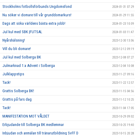
Stockholms fotbollsförbunds Ungdomsfond
2024-01-31 07:29
Nu söker vi domare till vår grunddomarkurs!
2024-01-29 11:55
Dags att söka världens bästa extra jobb!
2024-01-23 10:09
Jul kul med SBK |FUTSAL
2024-01-03 11:47
Nyårshälsning!
2023-12-30 13:06
Vill du bli domare!
2023-12-12 09:19
Jul kul med Solberga BK
2023-12-08 07:27
Julmarknad 1:a Advent i Solberga
2023-12-04 10:08
Julklappstips
2023-11-27 09:16
Tack!
2023-11-22 12:57
Grattis Solberga BK!
2023-11-15 04:56
Grattis på fars dag
2023-11-12 10:25
Tack!
2023-11-04 17:05
MANIFESTATION MOT VÅLDET
2023-10-29 09:02
Erbjudande till Solberga BK medlemmar
2023-10-25 19:40
Inbjudan och anmälan till tränarutbildning SvFF D
2023-10-15 20:28