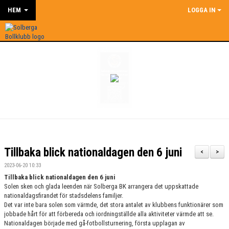
HEM
LOGGA IN
Tillbaka blick nationaldagen den 6 juni
<
>
2023-06-20 10:33
Tillbaka blick nationaldagen den 6 juni
Solen sken och glada leenden när Solberga BK arrangera det uppskattade
nationaldagsfirandet för stadsdelens familjer.
Det var inte bara solen som värmde, det stora antalet av klubbens funktionärer som
jobbade hårt för att förbereda och iordningställde alla aktiviteter värmde att se.
Nationaldagen började med gå-fotbollsturnering, första upplagan av