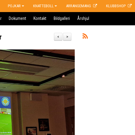
POJKAR
KNATTEBOLL
ARRANGEMANG
KLUBBSHOP
r
Dokument
Kontakt
Bildgalleri
Årshjul
r
<
>