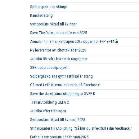
Solbergaskolan stängd
Kansliet stäng
Symposium riktad till kvinnor
Save The Date Ledarkonferens 2025
Anmälan till S:t Eriks-Cupen 2025 öppen för F/P 8–14 år
Ny leverantör av idrottskläder 2025
Jul fika för våra barn och ungdomar
SBK Ledarcoachprojekt
Solbergaskolans gymnastiksal är stäng
Gå med i vår interna ledarsida på Facebook!
Save the date| tränarutbildningen SVFF D
Tränarutbildning UEFA C
Jul fika efter träningen
Symposium riktad till kvinnor 2025
Sttf inbjuder till utbildning "Så blir du effektfull i din feedback!"
Fotbollssymposium 15 februari-2025