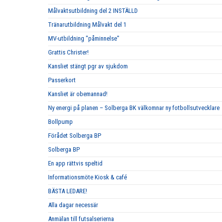
Målvaktsutbildning del 2 INSTÄLLD
Tränarutbildning Målvakt del 1
MV-utbildning "påminnelse"
Grattis Christer!
Kansliet stängt pgr av sjukdom
Passerkort
Kansliet är obemannad!
Ny energi på planen – Solberga BK välkomnar ny fotbollsutvecklare
Bollpump
Förådet Solberga BP
Solberga BP
En app rättvis speltid
Informationsmöte Kiosk & café
BÄSTA LEDARE!
Alla dagar necessär
Anmälan till futsalserierna