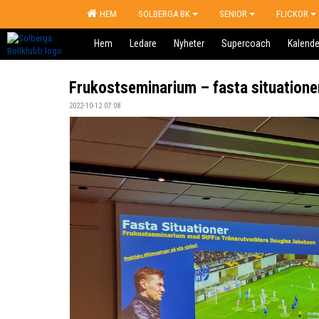
HEM
SOLBERGA BK
SENIOR
FLICKOR
Hem
Ledare
Nyheter
Supercoach
Kalende
Frukostseminarium – fasta situatione
2022-10-12 07:08