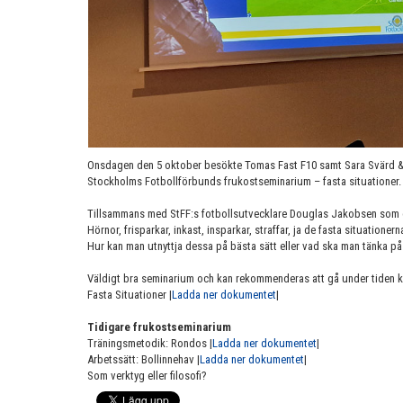
Onsdagen den 5 oktober besökte Tomas Fast F10 samt Sara Svärd &
Stockholms Fotbollförbunds frukostseminarium – fasta situationer.
Tillsammans med StFF:s fotbollsutvecklare Douglas Jakobsen som gj
Hörnor, frisparkar, inkast, insparkar, straffar, ja de fasta situationern
Hur kan man utnyttja dessa på bästa sätt eller vad ska man tänka på 
Väldigt bra seminarium och kan rekommenderas att gå under tiden ka
Fasta Situationer |
Ladda ner dokumentet
|
Tidigare frukostseminarium
Träningsmetodik: Rondos |
Ladda ner dokumentet
|
Arbetssätt: Bollinnehav |
Ladda ner dokumentet
|
Som verktyg eller filosofi?