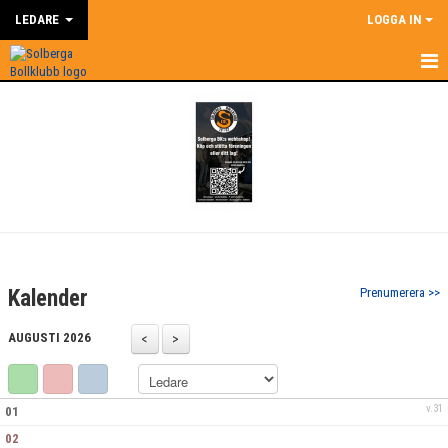
LEDARE
LOGGA IN
HEM
LEDARE
NYHETER
SUPERCOACH
KALENDER
Kalender
Prenumerera >>
DOKUMENT
AUGUSTI 2026
KONTAKT
BILDGALLERI
v.31
01
02
ÅRSHJUL