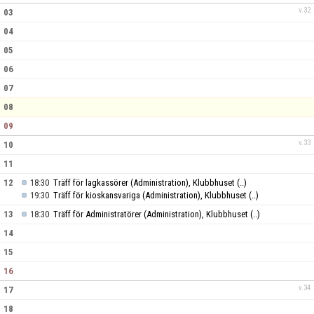
v.32
03
04
05
06
07
08
09
v.33
10
11
12
18:30
Träff för lagkassörer (Administration), Klubbhuset
(..)
19:30
Träff för kioskansvariga (Administration), Klubbhuset
(..)
13
18:30
Träff för Administratörer (Administration), Klubbhuset
(..)
14
15
16
v.34
17
18