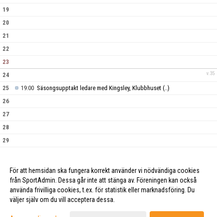
19
20
21
22
23
v.35
24
25
19:00
Säsongsupptakt ledare med Kingsley, Klubbhuset
(..)
26
27
28
29
30
v.36
31
För att hemsidan ska fungera korrekt använder vi nödvändiga cookies
från SportAdmin. Dessa går inte att stänga av. Föreningen kan också
använda frivilliga cookies, t.ex. för statistik eller marknadsföring. Du
väljer själv om du vill acceptera dessa.
Cookie-inställningar
Gå till Webbversion