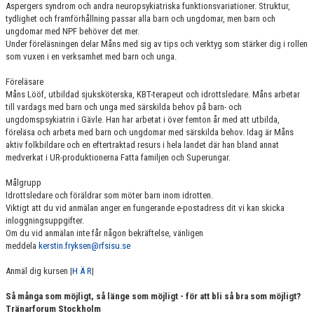
Aspergers syndrom och andra neuropsykiatriska funktionsvariationer. Struktur,
tydlighet och framförhållning passar alla barn och ungdomar, men barn och
ungdomar med NPF behöver det mer.
Under föreläsningen delar Måns med sig av tips och verktyg som stärker dig i rollen
som vuxen i en verksamhet med barn och unga.
Föreläsare
Måns Lööf, utbildad sjuksköterska, KBT-terapeut och idrottsledare. Måns arbetar
till vardags med barn och unga med särskilda behov på barn- och
ungdomspsykiatrin i Gävle. Han har arbetat i över femton år med att utbilda,
föreläsa och arbeta med barn och ungdomar med särskilda behov. Idag är Måns
aktiv folkbildare och en eftertraktad resurs i hela landet där han bland annat
medverkat i UR-produktionerna Fatta familjen och Superungar.
Målgrupp
Idrottsledare och föräldrar som möter barn inom idrotten.
Viktigt att du vid anmälan anger en fungerande e-postadress dit vi kan skicka
inloggningsuppgifter.
Om du vid anmälan inte får någon bekräftelse, vänligen
meddela
kerstin.fryksen@rfsisu.se
Anmäl dig kursen |
H Ä R
|
Så många som möjligt, så länge som möjligt - för att bli så bra som möjligt?
Tränarforum Stockholm