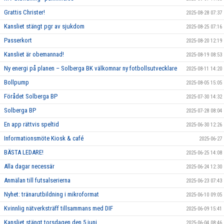
Grattis Christer!
2025-08-28 07:37
Kansliet stängt pgr av sjukdom
2025-08-25 07:16
Passerkort
2025-08-20 12:19
Kansliet är obemannad!
2025-08-19 08:53
Ny energi på planen – Solberga BK välkomnar ny fotbollsutvecklare
2025-08-11 14:20
Bollpump
2025-08-05 15:05
Förådet Solberga BP
2025-07-30 14:32
Solberga BP
2025-07-28 08:04
En app rättvis speltid
2025-06-30 12:26
Informationsmöte Kiosk & café
2025-06-27
BÄSTA LEDARE!
2025-06-25 14:08
Alla dagar necessär
2025-06-24 12:30
Anmälan till futsalserierna
2025-06-23 07:43
Nyhet: tränarutbildning i mikroformat
2025-06-10 09:05
Kvinnlig nätverksträff tillsammans med DIF
2025-06-09 15:41
Kansliet stängt torsdagen den 5 juni
2025-06-04 08:46