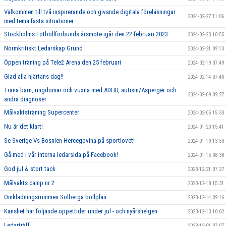
Välkommen till två inspirerande och givande digitala föreläsningar
2024-02-27 11:06
med tema fasta situationer
Stockholms Fotbollförbunds årsmöte igår den 22 februari 2023.
2024-02-23 10:55
Normkritiskt Ledarskap Grund
2024-02-21 09:13
Öppen träning på Tele2 Arena den 25 februari
2024-02-19 07:49
Glad alla hjärtans dag!!
2024-02-14 07:40
Träna barn, ungdomar och vuxna med ADHD, autism/Asperger och
2024-02-09 09:27
andra diagnoser
Målvaktsträning Supercenter
2024-02-05 15:33
Nu är det klart!
2024-01-20 15:41
Se Sverige Vs Bosnien-Hercegovina på sportlovet!
2024-01-19 13:53
Gå med i vår interna ledarsida på Facebook!
2024-01-15 08:38
God jul & stort tack
2023-12-21 07:27
Målvakts camp nr 2
2023-12-18 15:31
Omklädningsrummen Solberga bollplan
2023-12-14 09:16
Kansliet har följande öppettider under jul - och nyårshelgen
2023-12-13 10:02
Ledarträff
2023-12-01 07:07