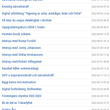
Kvinnlig nätverksträff
2022-09-09 07:43
Digital utbildning "Tejpning av axlar, armbågar, knän och fötter"
2022-09-06 13:56
Så ökar du ungas delaktighet i idrotten
2022-09-05 08:34
Uppgraderingskurs UEFA C licens
2022-08-30 08:21
Höstens kiosk schema
2022-08-09 14:20
Intervju med Ronny Forslöf
2022-08-01 09:14
Intervju med Jonny Johansson.
2022-07-08 10:54
Intervju med Stefan Kristiansson
2022-07-04 11:06
Intervju med Robert Villingstam
2022-07-01 08:44
Kansliet håller sommarstängt
2022-06-30 12:26
StFF:s inspirationskväll och nätverksträff.
2022-06-17 10:13
Bygg barns inre motivation
2022-06-10 09:20
Digital fortbildning: Bollinnehav
2022-06-09 08:04
Föreningens styrelse 2022-2023.
2022-06-08 19:41
Bli en del av Tränarlyftet
2022-06-03 07:27
Grattis Åsa
2022-05-25 07:14