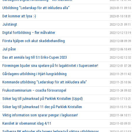
Utbildning ”Ledarskap för att inkludera alla”
2023-01-11 09:10
Det kommer att lysa :-)
2023-01-10 18:01
Julstängt
2022-12-21 09:11
Digital fortbildning – fler målvakter
2022-12-12 13:19
Första hjälpen och akut skadebehandling
2022-12-08 09:39
Jul påse
2022-12-06 10:49
Dax att anmäla lag till S:t Eriks-Cupen 2023
2022-12-02 12:32
Föreningen bjuder sina spelare på fri lagaktivitet i Supercenter!
2022-12-01 07:28
Gårdagens utbildning i Hjärt-lungräddning
2022-11-29 11:42
Kommande utbildning ”Ledarskap för att inkludera alla”
2022-11-25 10:06
Frukostseminarium – coacha försvarsspel
2022-11-24 09:02
Söker lag till julmarknad på Parklek Kristallen (Uppd)
2022-11-17 13:21
Söker lag till julmarknad 11 dec på Parklek Kristallen
2022-11-15 11:56
Viktig information som sparar pengar i lagkassan!
2022-11-04 10:11
Kansliet är obemannat idag 4/11
2022-11-03 09:51
Solberga BK erbjuder alla lagens ledare två viktiga utbildningar.
2022-11-02 12:53