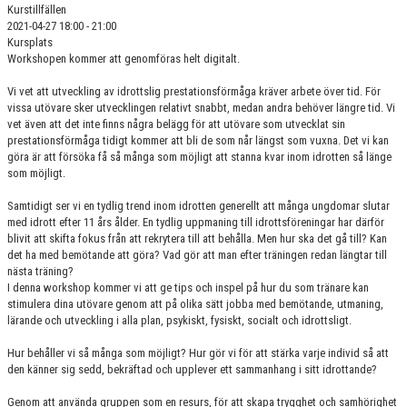
Kurstillfällen
2021-04-27 18:00 - 21:00
Kursplats
Workshopen kommer att genomföras helt digitalt.
Vi vet att utveckling av idrottslig prestationsförmåga kräver arbete över tid. För
vissa utövare sker utvecklingen relativt snabbt, medan andra behöver längre tid. Vi
vet även att det inte finns några belägg för att utövare som utvecklat sin
prestationsförmåga tidigt kommer att bli de som når längst som vuxna. Det vi kan
göra är att försöka få så många som möjligt att stanna kvar inom idrotten så länge
som möjligt.
Samtidigt ser vi en tydlig trend inom idrotten generellt att många ungdomar slutar
med idrott efter 11 års ålder. En tydlig uppmaning till idrottsföreningar har därför
blivit att skifta fokus från att rekrytera till att behålla. Men hur ska det gå till? Kan
det ha med bemötande att göra? Vad gör att man efter träningen redan längtar till
nästa träning?
I denna workshop kommer vi att ge tips och inspel på hur du som tränare kan
stimulera dina utövare genom att på olika sätt jobba med bemötande, utmaning,
lärande och utveckling i alla plan, psykiskt, fysiskt, socialt och idrottsligt.
Hur behåller vi så många som möjligt? Hur gör vi för att stärka varje individ så att
den känner sig sedd, bekräftad och upplever ett sammanhang i sitt idrottande?
Genom att använda gruppen som en resurs, för att skapa trygghet och samhörighet