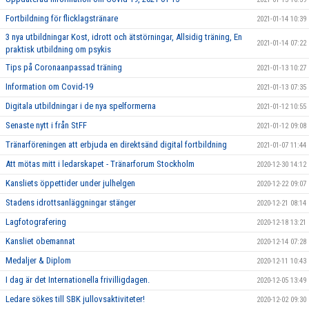
Fortbildning för flicklagstränare
2021-01-14 10:39
3 nya utbildningar Kost, idrott och ätstörningar, Allsidig träning, En
2021-01-14 07:22
praktisk utbildning om psykis
Tips på Coronaanpassad träning
2021-01-13 10:27
Information om Covid-19
2021-01-13 07:35
Digitala utbildningar i de nya spelformerna
2021-01-12 10:55
Senaste nytt i från StFF
2021-01-12 09:08
Tränarföreningen att erbjuda en direktsänd digital fortbildning
2021-01-07 11:44
Att mötas mitt i ledarskapet - Tränarforum Stockholm
2020-12-30 14:12
Kansliets öppettider under julhelgen
2020-12-22 09:07
Stadens idrottsanläggningar stänger
2020-12-21 08:14
Lagfotografering
2020-12-18 13:21
Kansliet obemannat
2020-12-14 07:28
Medaljer & Diplom
2020-12-11 10:43
I dag är det Internationella frivilligdagen.
2020-12-05 13:49
Ledare sökes till SBK jullovsaktiviteter!
2020-12-02 09:30