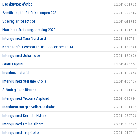
Lagaktivitet efotboll
2020-11-30 10:52
Anmäla lag till S:t Eriks -cupen 2021
2020-11-30 07:15
Spelregler för fotboll
2020-11-24 10:12
Nominera årets ungdomslag 2020
2020-11-19 12:30
Intervju med Sara Nordlund
2020-11-18 07:51
Kostnadsfritt webbinarium 9 december 13-14
2020-11-18 07:40
Intervju med Johan Alex
2020-11-16 09:29
Grattis Björn!
2020-11-13 07:44
Inomhus material
2020-11-11 08:35
Intervju med Stefanie Knolle
2020-11-10 07:55
Störning i kortläsarna
2020-11-09 10:56
Intervju med Victoria Asplund
2020-11-09 08:14
Inomhusträningar Solbergaskolan
2020-11-06 13:07
Intervju med Kenneth Ekfors
2020-11-06 07:28
Intervju med Emilio Albert
2020-11-05 07:22
Intervju med Troj Celte.
2020-11-04 07:41