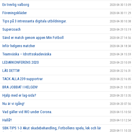
En trevlig valborg
2020-04-30 13:09
Föreningskläder
2020-04-30 11:29
Tips på 3 intressanta digitala utbildningar.
2020-04-30 10:38
Supercoach
2020-04-29 15:19
Sänd er match genom appen Min Fotboll
2020-04-27 14:56
Inför helgens matcher
2020-04-24 18:34
Teamväska – Idrottsskadeväska
2020-04-24 15:59
LEDARKONFERENS 2020
2020-04-23 10:09
LÄS DETTA!
2020-04-22 16:31
TACK ALLA 239 supportrar
2020-04-22 16:05
BRA JOBBAT I HELGEN!
2020-04-21 10:33
Hjälp med er lag-sida?
2020-04-20 13:35
Nu är vi igång!
2020-04-20 07:56
Vad gäller vid WO under Corona.
2020-04-15 10:50
Hallå!!
2020-04-13 12:54
SBK-TIPS 1-3 Akut skadebehandling, Fotbollens spela, lek och lär
2020-04-11 10:33