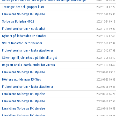
Träningstider och grupper klara
2022-11-01 07:22
Lära känna Solberga BK styrelse
2022-10-26 15:36
Solberga Bollplan HT-22
2022-10-24 09:15
Frukostseminarium – spelbarhet
2022-10-19 19:02
Nyheter på ledarsidan 12 oktober
2022-10-12 07:48
StFF:s tränarforum för kvinnor
2022-10-12 07:32
Frukostseminarium – fasta situationer
2022-10-12 07:08
Söker lag till julmarknad på Kristalltorget
2022-10-06 13:40
Dags att önska inomhustider för vintern
2022-10-03 13:42
Lära känna Solberga BK styrelse
2022-09-29 09:16
Höstens utbildningar RF-Sisu
2022-09-23 10:35
Frukostseminarium – fasta situationer
2022-09-21 19:36
Lära känna Solberga BK styrelse
2022-09-20 14:21
Lära känna Solberga BK styrelse
2022-09-19 07:58
Lära känna Solberga BK styrelse
2022-09-16 10:53
Lära känna Solberga BK styrelse
2022-09-14 10:38