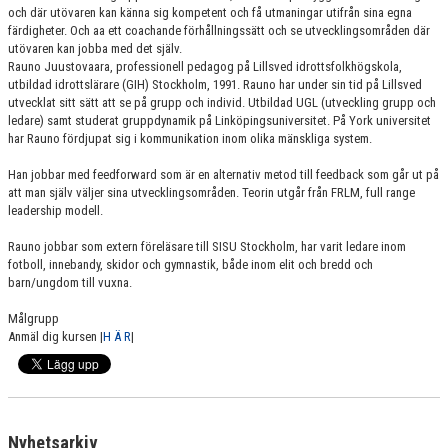
och där utövaren kan känna sig kompetent och få utmaningar utifrån sina egna
färdigheter. Och aa ett coachande förhållningssätt och se utvecklingsområden där
utövaren kan jobba med det själv.
Rauno Juustovaara, professionell pedagog på Lillsved idrottsfolkhögskola,
utbildad idrottslärare (GIH) Stockholm, 1991. Rauno har under sin tid på Lillsved
utvecklat sitt sätt att se på grupp och individ. Utbildad UGL (utveckling grupp och
ledare) samt studerat gruppdynamik på Linköpingsuniversitet. På York universitet
har Rauno fördjupat sig i kommunikation inom olika mänskliga system.
Han jobbar med feedforward som är en alternativ metod till feedback som går ut på
att man själv väljer sina utvecklingsområden. Teorin utgår från FRLM, full range
leadership modell.
Rauno jobbar som extern föreläsare till SISU Stockholm, har varit ledare inom
fotboll, innebandy, skidor och gymnastik, både inom elit och bredd och
barn/ungdom till vuxna.
Målgrupp
Anmäl dig kursen |
H Ä R
|
Nyhetsarkiv