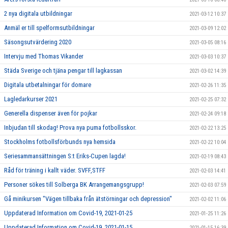
2 nya digitala utbildningar
2021-03-12 10:37
Anmäl er till spelformsutbildningar
2021-03-09 12:02
Säsongsutvärdering 2020
2021-03-05 08:16
Intervju med Thomas Vikander
2021-03-03 10:37
Städa Sverige och tjäna pengar till lagkassan
2021-03-02 14:39
Digitala utbetalningar för domare
2021-02-26 11:35
Lagledarkurser 2021
2021-02-25 07:32
Generella dispenser även för pojkar
2021-02-24 09:18
Inbjudan till skodag! Prova nya puma fotbollsskor.
2021-02-22 13:25
Stockholms fotbollsförbunds nya hemsida
2021-02-22 10:04
Seriesammansättningen S:t Eriks-Cupen lagda!
2021-02-19 08:43
Råd för träning i kallt väder. SVFF,STFF
2021-02-03 14:41
Personer sökes till Solberga BK Arrangemangsgrupp!
2021-02-03 07:59
Gå minikursen "Vägen tillbaka från ätstörningar och depression"
2021-02-02 11:06
Uppdaterad Information om Covid-19, 2021-01-25
2021-01-25 11:26
Uppdaterad Information om Covid-19, 2021-01-15
2021-01-15 16:39