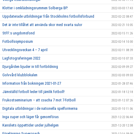
Klotter i omklädningsrummen Solberga BP.
2022-03-03 17:43
Uppdaterade utbildningar från Stockholms fotbollsförbund
2022-02-22 08:47
Det är inte tillåtet att använda skor med svarta sulor
2022-02-21 10:05
StFF:s ungdomsfond
2022-02-15 11:26
Fotbollssymposium
2022-02-14 10:00
Utvecklingsveckan 4 – 7 april
2022-02-11 08:39
Lagfotograferingen 2022
2022-02-10 07:33
Djurgården bjuder in till fortbildning
2022-02-09 09:27
Golvvård klubblokalen
2022-02-03 09:03
Information från bokningen 2021-01-27
2022-01-28 07:46
Jämställd fotboll leder till jämlik fotboll!
2022-01-18 12:18
Frukostseminarium – att coacha 7 mot 7-fotboll
2022-01-12 07:26
Digitala utbildningar i de nationella spelformerna
2022-01-10 11:06
Inga cuper och läger får genomföras
2021-12-22 06:44
Kansliets öppettider under julhelgen
2021-12-20 12:08
Föreläsning Supercoach
2021-12-16 09:06