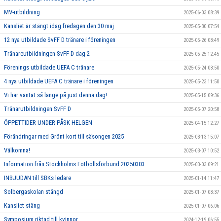
MV-utbildning
2025-06-03 08:39
Kansliet är stängt idag fredagen den 30 maj
2025-05-30 07:54
12 nya utbildade SvFF D tränare i föreningen
2025-05-26 08:49
Tränareutbildningen SvFF D dag 2
2025-05-25 12:45
Förenings utbildade UEFA C tränare
2025-05-24 08:50
4 nya utbildade UEFA C tränare i föreningen
2025-05-23 11:50
Vi har väntat så länge på just denna dag!
2025-05-15 09:36
Tränarutbildningen SvFF D
2025-05-07 20:58
ÖPPETTIDER UNDER PÅSK HELGEN
2025-04-15 12:27
Förändringar med Grönt kort till säsongen 2025
2025-03-13 15:07
Välkomna!
2025-03-07 10:52
Information från Stockholms Fotbollsförbund 20250303
2025-03-03 09:21
INBJUDAN till SBKs ledare
2025-01-14 11:47
Solbergaskolan stängd
2025-01-07 08:37
Kansliet stäng
2025-01-07 06:06
Symposium riktad till kvinnor
2024-12-19 06:55