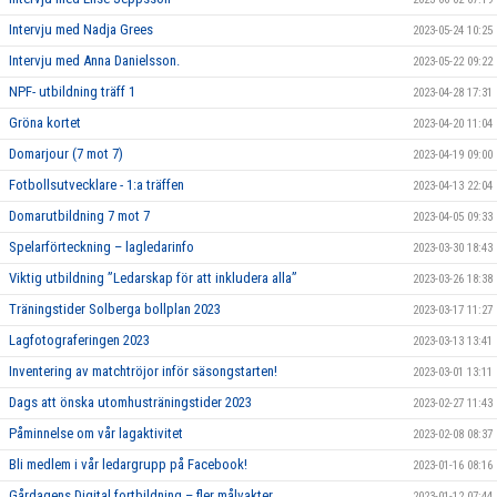
Intervju med Nadja Grees
2023-05-24 10:25
Intervju med Anna Danielsson.
2023-05-22 09:22
NPF- utbildning träff 1
2023-04-28 17:31
Gröna kortet
2023-04-20 11:04
Domarjour (7 mot 7)
2023-04-19 09:00
Fotbollsutvecklare - 1:a träffen
2023-04-13 22:04
Domarutbildning 7 mot 7
2023-04-05 09:33
Spelarförteckning – lagledarinfo
2023-03-30 18:43
Viktig utbildning ”Ledarskap för att inkludera alla”
2023-03-26 18:38
Träningstider Solberga bollplan 2023
2023-03-17 11:27
Lagfotograferingen 2023
2023-03-13 13:41
Inventering av matchtröjor inför säsongstarten!
2023-03-01 13:11
Dags att önska utomhusträningstider 2023
2023-02-27 11:43
Påminnelse om vår lagaktivitet
2023-02-08 08:37
Bli medlem i vår ledargrupp på Facebook!
2023-01-16 08:16
Gårdagens Digital fortbildning – fler målvakter
2023-01-12 07:44