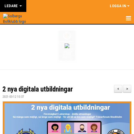
LEDARE
LOGGA IN
HEM
LEDARE
NYHETER
SUPERCOACH
KALENDER
2 nya digitala utbildningar
<
>
DOKUMENT
2021-03-12 10:37
KONTAKT
BILDGALLERI
ÅRSHJUL