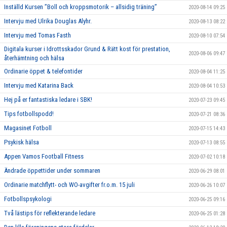
Inställd Kursen ”Boll och kroppsmotorik – allsidig träning”
2020-08-14 09:25
Intervju med Ulrika Douglas Alyhr.
2020-08-13 08:22
Intervju med Tomas Fasth
2020-08-10 07:54
Digitala kurser i Idrottsskador Grund & Rätt kost för prestation,
2020-08-06 09:47
återhämtning och hälsa
Ordinarie öppet & telefontider
2020-08-04 11:25
Intervju med Katarina Back
2020-08-04 10:53
Hej på er fantastiska ledare i SBK!
2020-07-23 09:45
Tips fotbollspodd!
2020-07-21 08:36
Magasinet Fotboll
2020-07-15 14:43
Psykisk hälsa
2020-07-13 08:55
Appen Vamos Football Fitness
2020-07-02 10:18
Ändrade öppettider under sommaren
2020-06-29 08:01
Ordinarie matchflytt- och WO-avgifter fr.o.m. 15 juli
2020-06-26 10:07
Fotbollspsykologi
2020-06-25 09:16
Två lästips för reflekterande ledare
2020-06-25 01:28