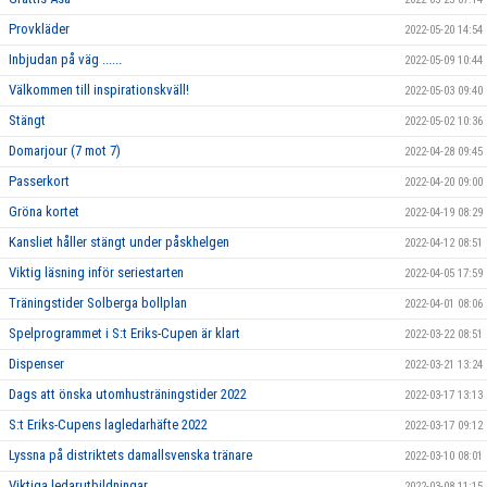
Provkläder
2022-05-20 14:54
Inbjudan på väg ......
2022-05-09 10:44
Välkommen till inspirationskväll!
2022-05-03 09:40
Stängt
2022-05-02 10:36
Domarjour (7 mot 7)
2022-04-28 09:45
Passerkort
2022-04-20 09:00
Gröna kortet
2022-04-19 08:29
Kansliet håller stängt under påskhelgen
2022-04-12 08:51
Viktig läsning inför seriestarten
2022-04-05 17:59
Träningstider Solberga bollplan
2022-04-01 08:06
Spelprogrammet i S:t Eriks-Cupen är klart
2022-03-22 08:51
Dispenser
2022-03-21 13:24
Dags att önska utomhusträningstider 2022
2022-03-17 13:13
S:t Eriks-Cupens lagledarhäfte 2022
2022-03-17 09:12
Lyssna på distriktets damallsvenska tränare
2022-03-10 08:01
Viktiga ledarutbildningar
2022-03-08 11:15