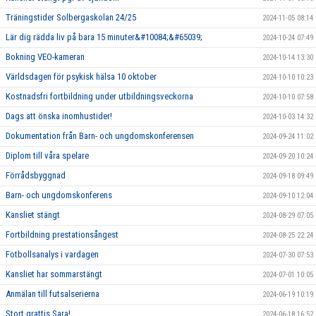
Träningstider Solbergaskolan 24/25
2024-11-05 08:14
Lär dig rädda liv på bara 15 minuter&#10084;&#65039;
2024-10-24 07:49
Bokning VEO-kameran
2024-10-14 13:30
Världsdagen för psykisk hälsa 10 oktober
2024-10-10 10:23
Kostnadsfri fortbildning under utbildningsveckorna
2024-10-10 07:58
Dags att önska inomhustider!
2024-10-03 14:32
Dokumentation från Barn- och ungdomskonferensen
2024-09-24 11:02
Diplom till våra spelare
2024-09-20 10:24
Förrådsbyggnad
2024-09-18 09:49
Barn- och ungdomskonferens
2024-09-10 12:04
Kansliet stängt
2024-08-29 07:05
Fortbildning prestationsångest
2024-08-25 22:24
Fotbollsanalys i vardagen
2024-07-30 07:53
Kansliet har sommarstängt
2024-07-01 10:05
Anmälan till futsalserierna
2024-06-19 10:19
Stort grattis Sara!
2024-06-18 16:52