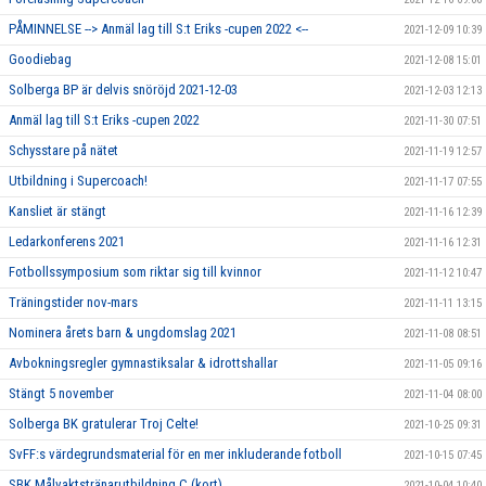
PÅMINNELSE --> Anmäl lag till S:t Eriks -cupen 2022 <--
2021-12-09 10:39
Goodiebag
2021-12-08 15:01
Solberga BP är delvis snöröjd 2021-12-03
2021-12-03 12:13
Anmäl lag till S:t Eriks -cupen 2022
2021-11-30 07:51
Schysstare på nätet
2021-11-19 12:57
Utbildning i Supercoach!
2021-11-17 07:55
Kansliet är stängt
2021-11-16 12:39
Ledarkonferens 2021
2021-11-16 12:31
Fotbollssymposium som riktar sig till kvinnor
2021-11-12 10:47
Träningstider nov-mars
2021-11-11 13:15
Nominera årets barn & ungdomslag 2021
2021-11-08 08:51
Avbokningsregler gymnastiksalar & idrottshallar
2021-11-05 09:16
Stängt 5 november
2021-11-04 08:00
Solberga BK gratulerar Troj Celte!
2021-10-25 09:31
SvFF:s värdegrundsmaterial för en mer inkluderande fotboll
2021-10-15 07:45
SBK Målvaktstränarutbildning C (kort)
2021-10-04 10:40