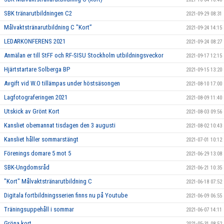
SBK tränarutbildningen C2
2021-09-29 08:31
Målvaktstränarutbildning C "Kort”
2021-09-24 14:15
LEDARKONFERENS 2021
2021-09-24 08:27
Anmälan er till StFF och RF-SISU Stockholm utbildningsveckor
2021-09-17 12:15
Hjärtstartare Solberga BP
2021-09-15 13:20
Avgift vid W.O tillämpas under höstsäsongen
2021-08-10 17:00
Lagfotograferingen 2021
2021-08-09 11:40
Utskick av Grönt Kort
2021-08-03 09:56
Kansliet obemannat tisdagen den 3 augusti
2021-08-02 10:43
Kansliet håller sommarstängt
2021-07-01 10:12
Förenings domare 5 mot 5
2021-06-29 13:08
SBK-Ungdomsråd
2021-06-21 10:35
"Kort" Målvaktstränarutbildning C
2021-06-18 07:52
Digitala fortbildningsserien finns nu på Youtube
2021-06-09 06:55
Träningsuppehåll i sommar
2021-06-07 14:11
Gröna kort
2021-05-31 08:52