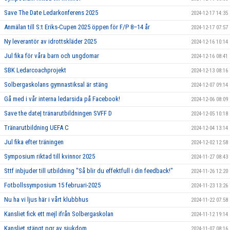
Save The Date Ledarkonferens 2025
2024-12-17 14:35
Anmälan till S:t Eriks-Cupen 2025 öppen för F/P 8–14 år
2024-12-17 07:57
Ny leverantör av idrottskläder 2025
2024-12-16 10:14
Jul fika för våra barn och ungdomar
2024-12-16 08:41
SBK Ledarcoachprojekt
2024-12-13 08:16
Solbergaskolans gymnastiksal är stäng
2024-12-07 09:14
Gå med i vår interna ledarsida på Facebook!
2024-12-06 08:09
Save the date| tränarutbildningen SVFF D
2024-12-05 10:18
Tränarutbildning UEFA C
2024-12-04 13:14
Jul fika efter träningen
2024-12-02 12:58
Symposium riktad till kvinnor 2025
2024-11-27 08:43
Sttf inbjuder till utbildning "Så blir du effektfull i din feedback!"
2024-11-26 12:20
Fotbollssymposium 15 februari-2025
2024-11-23 13:26
Nu ha vi ljus här i vårt klubbhus
2024-11-22 07:58
Kansliet fick ett mejl ifrån Solbergaskolan
2024-11-12 19:14
Kansliet stängt pgr av sjukdom
2024-11-07 08:16