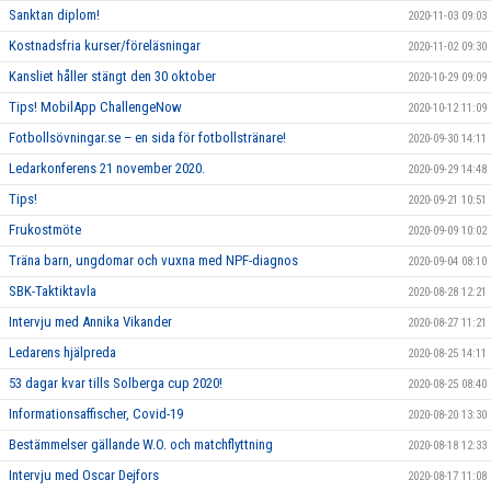
Sanktan diplom!
2020-11-03 09:03
Kostnadsfria kurser/föreläsningar
2020-11-02 09:30
Kansliet håller stängt den 30 oktober
2020-10-29 09:09
Tips! MobilApp ChallengeNow
2020-10-12 11:09
Fotbollsövningar.se – en sida för fotbollstränare!
2020-09-30 14:11
Ledarkonferens 21 november 2020.
2020-09-29 14:48
Tips!
2020-09-21 10:51
Frukostmöte
2020-09-09 10:02
Träna barn, ungdomar och vuxna med NPF-diagnos
2020-09-04 08:10
SBK-Taktiktavla
2020-08-28 12:21
Intervju med Annika Vikander
2020-08-27 11:21
Ledarens hjälpreda
2020-08-25 14:11
53 dagar kvar tills Solberga cup 2020!
2020-08-25 08:40
Informationsaffischer, Covid-19
2020-08-20 13:30
Bestämmelser gällande W.O. och matchflyttning
2020-08-18 12:33
Intervju med Oscar Dejfors
2020-08-17 11:08