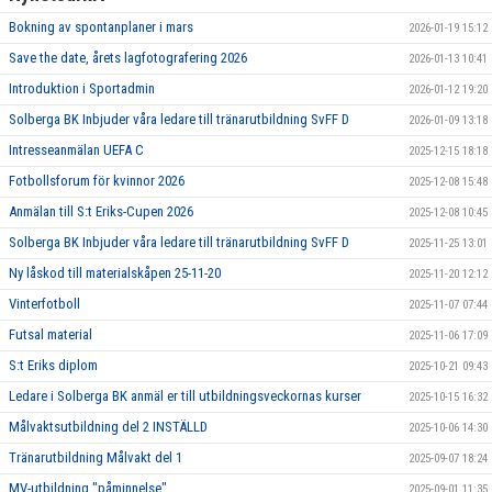
Bokning av spontanplaner i mars
2026-01-19 15:12
Save the date, årets lagfotografering 2026
2026-01-13 10:41
Introduktion i Sportadmin
2026-01-12 19:20
Solberga BK Inbjuder våra ledare till tränarutbildning SvFF D
2026-01-09 13:18
Intresseanmälan UEFA C
2025-12-15 18:18
Fotbollsforum för kvinnor 2026
2025-12-08 15:48
Anmälan till S:t Eriks-Cupen 2026
2025-12-08 10:45
Solberga BK Inbjuder våra ledare till tränarutbildning SvFF D
2025-11-25 13:01
Ny låskod till materialskåpen 25-11-20
2025-11-20 12:12
Vinterfotboll
2025-11-07 07:44
Futsal material
2025-11-06 17:09
S:t Eriks diplom
2025-10-21 09:43
Ledare i Solberga BK anmäl er till utbildningsveckornas kurser
2025-10-15 16:32
Målvaktsutbildning del 2 INSTÄLLD
2025-10-06 14:30
Tränarutbildning Målvakt del 1
2025-09-07 18:24
MV-utbildning "påminnelse"
2025-09-01 11:35