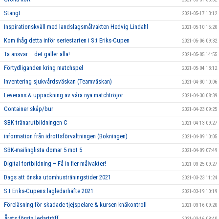
Stängt
2021-05-17 13:12
Inspirationskväll med landslagsmålvakten Hedvig Lindahl
2021-05-10 15:20
Kom ihåg detta inför seriestarten i S:t Eriks-Cupen
2021-05-06 09:32
Ta ansvar – det gäller alla!
2021-05-05 14:55
Förtydliganden kring matchspel
2021-05-04 13:12
Inventering sjukvårdsväskan (Teamväskan)
2021-04-30 10:06
Leverans & uppackning av våra nya matchtröjor
2021-04-30 08:39
Container skåp/bur
2021-04-23 09:25
SBK tränarutbildningen C
2021-04-13 09:27
information från idrottsförvaltningen (Bokningen)
2021-04-09 10:05
SBK-mailinglista domar 5 mot 5
2021-04-09 07:49
Digital fortbildning – Få in fler målvakter!
2021-03-25 09:27
Dags att önska utomhusträningstider 2021
2021-03-23 11:24
S:t Eriks-Cupens lagledarhäfte 2021
2021-03-19 10:19
Föreläsning för skadade tjejspelare & kursen knäkontroll
2021-03-16 09:20
Årets första ledarträff
2021-03-16 08:40