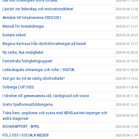
Den lilla föreningens stora fördelar
2020-06-12 18:29
Läsvärt om ledarskap och motivationsklimat
2020-06-04 12:30
Anmälan till futsalserierna 2020/2021
2020-05-31 12:37
Manual för livesändningar
2020-05-27 13:31
Domare sökes!
2020-05-26 09:29
Magnus Karlsson från idrottsförvaltningen på besök
2020-05-25 14:27
Ny vecka, Nya möjligheter
2020-05-25 08:20
Fantastiska fastighetsgruppen!
2020-05-24 10:33
Ledarskapets utmaningar och roller / DIGITAL
2020-05-15 08:58
Vad gör du vid en vanlig idrottsskada?
2020-05-13 18:02
Solberga CUP 2020
2020-05-13 08:48
I Idrotten vill gemensamma idé, värdegrund och vision
2020-05-08 11:30
Gratis Spelformsutbildningarna
2020-05-07 16:57
Träna barn, ungdomar och vuxna med ADHD,autism/asperger och
2020-05-06 08:39
andra diagnoser
KIOSKRAPPORT - APRIL
2020-05-04 15:04
FÖLJ OSS I SOCIALA MEDIER
2020-05-04 11:09