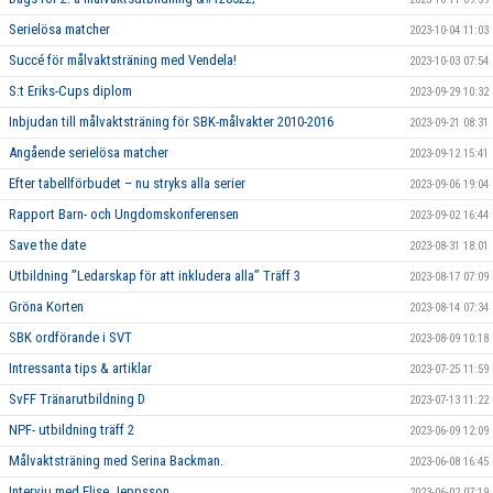
Serielösa matcher
2023-10-04 11:03
Succé för målvaktsträning med Vendela!
2023-10-03 07:54
S:t Eriks-Cups diplom
2023-09-29 10:32
Inbjudan till målvaktsträning för SBK-målvakter 2010-2016
2023-09-21 08:31
Angående serielösa matcher
2023-09-12 15:41
Efter tabellförbudet – nu stryks alla serier
2023-09-06 19:04
Rapport Barn- och Ungdomskonferensen
2023-09-02 16:44
Save the date
2023-08-31 18:01
Utbildning ”Ledarskap för att inkludera alla” Träff 3
2023-08-17 07:09
Gröna Korten
2023-08-14 07:34
SBK ordförande i SVT
2023-08-09 10:18
Intressanta tips & artiklar
2023-07-25 11:59
SvFF Tränarutbildning D
2023-07-13 11:22
NPF- utbildning träff 2
2023-06-09 12:09
Målvaktsträning med Serina Backman.
2023-06-08 16:45
Intervju med Elise Jeppsson
2023-06-02 07:19