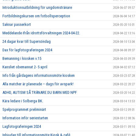
Introduktionsutbildning för ungdomstränare
2024-06-07 09:57
Fortbildningskursen om fotbollsperception
2024-06-04 14:17
Saknar passerkort
2024-05-20 10:01
Meddelande ifrån idrottsförvaltningen 2024-04-22.
2024-04-22 13:16
24 dagar kvar till Supersöndag
2024-04-10 13:04
Dax för lagfotograferingen 2024
2024-04-08 09:37
Bemanning i kiosken v.15
2024-04-03 09:39
Kansliet obemannat 2- 5 april
2024-04-02 07:12
Info från gårdagens informationsmöte kiosken
2024-03-23 07:28
Alla matcher är planerade – dags för avspark!
2024-03-22 20:27
ADHD, AUTISM SÅ TRÄNARE DU BARN MED NPF
2024-03-20 14:22
Kära ledare i Solberga BK.
2024-03-14 13:53
Spelprogrammet preliminärt
2024-03-12 09:01
Information inför seriestarten
2024-03-12 08:36
Lagfotograferingen 2024
2024-03-11 09:10
Inbjudan till informationsmöte Kiosk & café
2024-03-07 11:40