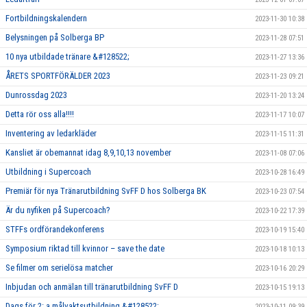
Fortbildningskalendern
2023-11-30 10:38
Belysningen på Solberga BP
2023-11-28 07:51
10 nya utbildade tränare &#128522;
2023-11-27 13:36
ÅRETS SPORTFÖRÄLDER 2023
2023-11-23 09:21
Dunrossdag 2023
2023-11-20 13:24
Detta rör oss alla!!!!
2023-11-17 10:07
Inventering av ledarkläder
2023-11-15 11:31
Kansliet är obemannat idag 8,9,10,13 november
2023-11-08 07:06
Utbildning i Supercoach
2023-10-28 16:49
Premiär för nya Tränarutbildning SvFF D hos Solberga BK
2023-10-23 07:54
Är du nyfiken på Supercoach?
2023-10-22 17:39
STFFs ordförandekonferens
2023-10-19 15:40
Symposium riktad till kvinnor – save the date
2023-10-18 10:13
Se filmer om serielösa matcher
2023-10-16 20:29
Inbjudan och anmälan till tränarutbildning SvFF D
2023-10-15 19:13
Dags för 2: a målvaktsutbildning &#128522;
2023-10-11 09:39