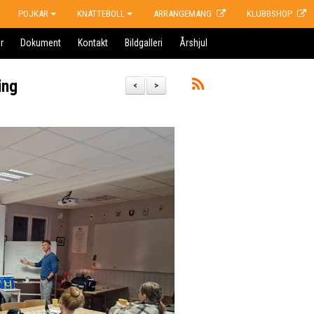
POJKAR
KNATTEBOLL
ARRANGEMANG
KLUBBSHOP
r
Dokument
Kontakt
Bildgalleri
Årshjul
ing
<
>