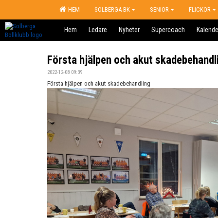
HEM
SOLBERGA BK
SENIOR
FLICKOR
Hem
Ledare
Nyheter
Supercoach
Kalende
Första hjälpen och akut skadebehandl
2022-12-08 09:39
Första hjälpen och akut skadebehandling