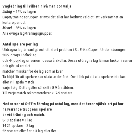
Vägledning till vilken nivå man bör välja
Insteg
– 15% av lagen
Laget/träningsgruppen är nybildat eller har bedrivit väldigt lätt verksamhet en
kortare period.
Medel
– 85% av lagen
Alla övriga lag/träningsgrupper.
Antal spelare per lag
Utdragna lag är vanligt och ett stort problem i S:t Eriks-Cupen. Under säsongen
2022 drogs 16 flicklag
och 44 pojklag ur serien i dessa årskullar. Dessa utdragna lag lämnar luckor i serien
och gör så antalet
matcher minskar för de lag som är kvar.
Ta höjd för att spelare kan sluta under året. Och tänk på att alla spelare inte kan
eller vill spela match
varje helg. Detta gäller särskilt i 8-9 års åldern.
Till varje match rekommenderar vi 7-9 spelare.
Nedan ser ni StFF:s förslag på antal lag, men det beror självklart på hur
närvarande truppens spelare
är vid träning och match.
8-13 spelare = 1 lag
14-21 spelare = 2 lag
22 spelare eller fler = 3 lag eller fler