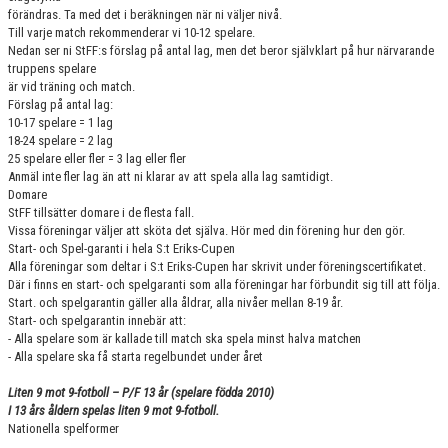
förändras. Ta med det i beräkningen när ni väljer nivå.
Till varje match rekommenderar vi 10-12 spelare.
Nedan ser ni StFF:s förslag på antal lag, men det beror självklart på hur närvarande
truppens spelare
är vid träning och match.
Förslag på antal lag:
10-17 spelare = 1 lag
18-24 spelare = 2 lag
25 spelare eller fler = 3 lag eller fler
Anmäl inte fler lag än att ni klarar av att spela alla lag samtidigt.
Domare
StFF tillsätter domare i de flesta fall.
Vissa föreningar väljer att sköta det själva. Hör med din förening hur den gör.
Start- och Spel-garanti i hela S:t Eriks-Cupen
Alla föreningar som deltar i S:t Eriks-Cupen har skrivit under föreningscertifikatet.
Där i finns en start- och spelgaranti som alla föreningar har förbundit sig till att följa.
Start. och spelgarantin gäller alla åldrar, alla nivåer mellan 8-19 år.
Start- och spelgarantin innebär att:
- Alla spelare som är kallade till match ska spela minst halva matchen
- Alla spelare ska få starta regelbundet under året
Liten 9 mot 9-fotboll – P/F 13 år (spelare födda 2010)
I 13 års åldern spelas liten 9 mot 9-fotboll.
Nationella spelformer