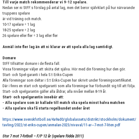
Till varje match rekommenderar vi 9-12 spelare.
Nedan ser ni StFF:s förslag på antal lag, men det beror självklart på hur närvarande
truppens spelare
är vid träning och match.
10-17 spelare = 1 lag
18-25 spelare = 2 lag
26 spelare eller fler = 3 lag eller fler
Anmäl inte fler lag än att ni klarar av att spela alla lag samtidigt.
Domare
StFF tillsätter domare i de flesta fall.
Vissa föreningar väljer att sköta det själva. Hör med din förening hur den gör.
Start- och Spel-garanti i hela S:t Eriks-Cupen
Alla föreningar som deltar i S:t Eriks-Cupen har skrivit under föreningscertifikatet.
Där i finns en start och spelgaranti som alla föreningar har förbundit sig till att följa.
Start- och spelgarantin gäller alla åldrar, alla nivåer mellan 8-19 år.
Start- och spelgarantin innebär att:
- Alla spelare som är kallade till match ska spela minst halva matchen
- Alla spelare ska få starta regelbundet under året
https://www.svenskfotboll.se/4a9ad0/globalassets/distrikt/stockholm/dokument/
tavling/2022/st-eriks-cupen/anmalan-2023/nivaval/11-ar---7-mot-7-liten.pdf
Stor 7 mot 7-fotboll – F/P 12 år (spelare födda 2011)