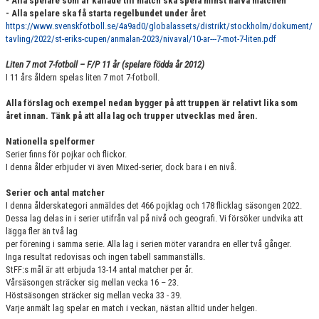
- Alla spelare som är kallade till match ska spela minst halva matchen
- Alla spelare ska få starta regelbundet under året
https://www.svenskfotboll.se/4a9ad0/globalassets/distrikt/stockholm/dokument/
tavling/2022/st-eriks-cupen/anmalan-2023/nivaval/10-ar---7-mot-7-liten.pdf
Liten 7 mot 7-fotboll – F/P 11 år (spelare födda år 2012)
I 11 års åldern spelas liten 7 mot 7-fotboll.
Alla förslag och exempel nedan bygger på att truppen är relativt lika som
året innan. Tänk på att alla lag och trupper utvecklas med åren.
Nationella spelformer
Serier finns för pojkar och flickor.
I denna ålder erbjuder vi även Mixed-serier, dock bara i en nivå.
Serier och antal matcher
I denna ålderskategori anmäldes det 466 pojklag och 178 flicklag säsongen 2022.
Dessa lag delas in i serier utifrån val på nivå och geografi. Vi försöker undvika att
lägga fler än två lag
per förening i samma serie. Alla lag i serien möter varandra en eller två gånger.
Inga resultat redovisas och ingen tabell sammanställs.
StFF:s mål är att erbjuda 13-14 antal matcher per år.
Vårsäsongen sträcker sig mellan vecka 16 – 23.
Höstsäsongen sträcker sig mellan vecka 33 - 39.
Varje anmält lag spelar en match i veckan, nästan alltid under helgen.