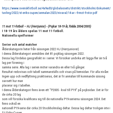
https://www.svenskfotboll.se/4a9ad0/globalassets/distrikt/stockholm/dokument/
tavling/2022/st-eriks-cupen/anmalan-2023/nivaval/14-ar---9-mot-9-stor.pdf
11 mot 11-fotboll – HJ (Herrjunior) - (Pojkar 18-19 år, födda 2004/2005)
I 18-19 års åldern spelas 11 mot 11-fotboll.
Nationella spelformer
Serier och antal matcher
Ålderskategorin heter från säsongen 2022 HJ (Herrjuniorer)
I denna ålderskategori anmäldes det 81 pojklag säsongen 2022.
Dessa lag fördelas geografiskt in i serier. Vi försöker undvika att lägga fler än två
lag per förening i
samma serie. Alla lag i serien möter varandra en eller två gånger.
Resultat redovisas och tabell sammanställs och visas på hemsidan. För alla nivåer.
Ingen upp och nedflyttning praktiseras, det är fri anmälan till kommande säsong
oavsett hur man
placerar sig i tabellen.
I denna ålderskategori finns även ett ”P2005 - kval till P19” på pojksidan. Det är för
de cirka 20 lag
som vill försöka kvalificera sig till de nationella P19-serierna säsongen 2024. Det
finns också en
nationell P19-serie där cirka 20 Stockholmslag deltar. Dessa lag deltar troligen inte i
S:t Eriks-Cupen.