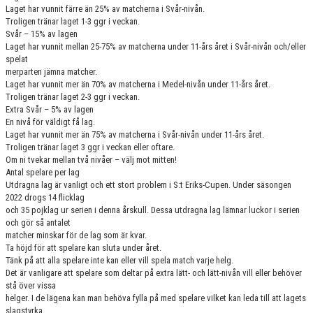
Laget har vunnit färre än 25% av matcherna i Svår-nivån.
Troligen tränar laget 1-3 ggr i veckan.
Svår – 15% av lagen
Laget har vunnit mellan 25-75% av matcherna under 11-års året i Svår-nivån och/eller
spelat
merparten jämna matcher.
Laget har vunnit mer än 70% av matcherna i Medel-nivån under 11-års året.
Troligen tränar laget 2-3 ggr i veckan.
Extra Svår – 5% av lagen
En nivå för väldigt få lag.
Laget har vunnit mer än 75% av matcherna i Svår-nivån under 11-års året.
Troligen tränar laget 3 ggr i veckan eller oftare.
Om ni tvekar mellan två nivåer – välj mot mitten!
Antal spelare per lag
Utdragna lag är vanligt och ett stort problem i S:t Eriks-Cupen. Under säsongen
2022 drogs 14 flicklag
och 35 pojklag ur serien i denna årskull. Dessa utdragna lag lämnar luckor i serien
och gör så antalet
matcher minskar för de lag som är kvar.
Ta höjd för att spelare kan sluta under året.
Tänk på att alla spelare inte kan eller vill spela match varje helg.
Det är vanligare att spelare som deltar på extra lätt- och lätt-nivån vill eller behöver
stå över vissa
helger. I de lägena kan man behöva fylla på med spelare vilket kan leda till att lagets
slagstyrka