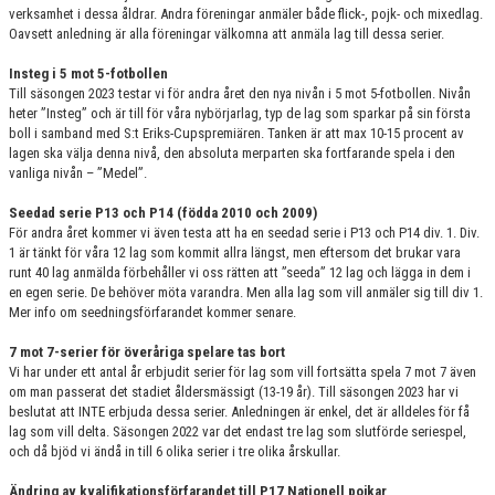
verksamhet i dessa åldrar. Andra föreningar anmäler både flick-, pojk- och mixedlag.
Oavsett anledning är alla föreningar välkomna att anmäla lag till dessa serier.
Insteg i 5 mot 5-fotbollen
Till säsongen 2023 testar vi för andra året den nya nivån i 5 mot 5-fotbollen. Nivån
heter ”Insteg” och är till för våra nybörjarlag, typ de lag som sparkar på sin första
boll i samband med S:t Eriks-Cupspremiären. Tanken är att max 10-15 procent av
lagen ska välja denna nivå, den absoluta merparten ska fortfarande spela i den
vanliga nivån – ”Medel”.
Seedad serie P13 och P14 (födda 2010 och 2009)
För andra året kommer vi även testa att ha en seedad serie i P13 och P14 div. 1. Div.
1 är tänkt för våra 12 lag som kommit allra längst, men eftersom det brukar vara
runt 40 lag anmälda förbehåller vi oss rätten att ”seeda” 12 lag och lägga in dem i
en egen serie. De behöver möta varandra. Men alla lag som vill anmäler sig till div 1.
Mer info om seedningsförfarandet kommer senare.
7 mot 7-serier för överåriga spelare tas bort
Vi har under ett antal år erbjudit serier för lag som vill fortsätta spela 7 mot 7 även
om man passerat det stadiet åldersmässigt (13-19 år). Till säsongen 2023 har vi
beslutat att INTE erbjuda dessa serier. Anledningen är enkel, det är alldeles för få
lag som vill delta. Säsongen 2022 var det endast tre lag som slutförde seriespel,
och då bjöd vi ändå in till 6 olika serier i tre olika årskullar.
Ändring av kvalifikationsförfarandet till P17 Nationell pojkar