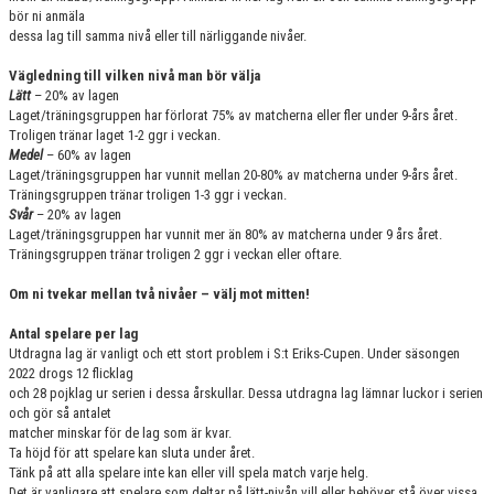
bör ni anmäla
dessa lag till samma nivå eller till närliggande nivåer.
Vägledning till vilken nivå man bör välja
Lätt
– 20% av lagen
Laget/träningsgruppen har förlorat 75% av matcherna eller fler under 9-års året.
Troligen tränar laget 1-2 ggr i veckan.
Medel
– 60% av lagen
Laget/träningsgruppen har vunnit mellan 20-80% av matcherna under 9-års året.
Träningsgruppen tränar troligen 1-3 ggr i veckan.
Svår
– 20% av lagen
Laget/träningsgruppen har vunnit mer än 80% av matcherna under 9 års året.
Träningsgruppen tränar troligen 2 ggr i veckan eller oftare.
Om ni tvekar mellan två nivåer – välj mot mitten!
Antal spelare per lag
Utdragna lag är vanligt och ett stort problem i S:t Eriks-Cupen. Under säsongen
2022 drogs 12 flicklag
och 28 pojklag ur serien i dessa årskullar. Dessa utdragna lag lämnar luckor i serien
och gör så antalet
matcher minskar för de lag som är kvar.
Ta höjd för att spelare kan sluta under året.
Tänk på att alla spelare inte kan eller vill spela match varje helg.
Det är vanligare att spelare som deltar på lätt-nivån vill eller behöver stå över vissa