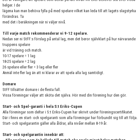
helger. I de
lägena kan man behöva fylla på med spelare vilket kan leda till att lagets slagstyrka
förändras. Ta
med det i beräkningen när ni väljer nivå.
Till varje match rekommenderar vi 9-12 spelare.
Nedan ser ni StFF:s förslag på antal lag, men det beror självklart på hur närvarande
truppens spelare
är vid träning och match.
10-17 spelare = 1 lag
18-25 spelare = 2 lag
26 spelare eller fler = 3 lag eller fler
Anmäl inte fler lag än att ni klarar av att spela alla lag samtidigt.
Domare
StFF tillsätter domare i de flesta fall.
Vissa föreningar väljer att sköta det själva. Hör med din förening hur den gör.
Start- och Spel-garanti i hela S:t Eriks-Cupen
Alla föreningar som deltar i S:t Eriks-Cupen har skrivit under föreningscertifikatet.
Där i finns en start- och spelgaranti som alla föreningar har förbundit sig till att följa.
Start- och spelgarantin gäller alla åldrar, alla nivåer mellan 8-19 år.
Start- och spelgarantin innebär att: