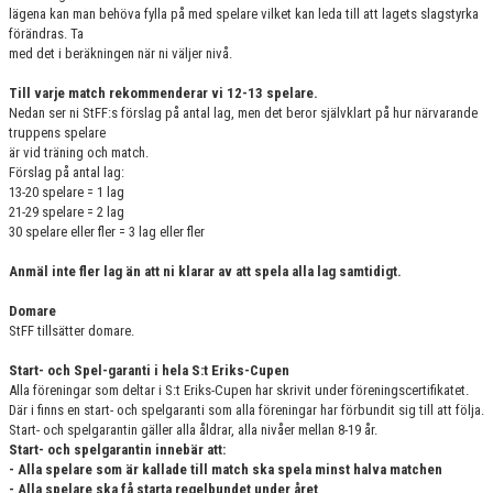
lägena kan man behöva fylla på med spelare vilket kan leda till att lagets slagstyrka
förändras. Ta
med det i beräkningen när ni väljer nivå.
Till varje match rekommenderar vi 12-13 spelare.
Nedan ser ni StFF:s förslag på antal lag, men det beror självklart på hur närvarande
truppens spelare
är vid träning och match.
Förslag på antal lag:
13-20 spelare = 1 lag
21-29 spelare = 2 lag
30 spelare eller fler = 3 lag eller fler
Anmäl inte fler lag än att ni klarar av att spela alla lag samtidigt.
Domare
StFF tillsätter domare.
Start- och Spel-garanti i hela S:t Eriks-Cupen
Alla föreningar som deltar i S:t Eriks-Cupen har skrivit under föreningscertifikatet.
Där i finns en start- och spelgaranti som alla föreningar har förbundit sig till att följa.
Start- och spelgarantin gäller alla åldrar, alla nivåer mellan 8-19 år.
Start- och spelgarantin innebär att:
- Alla spelare som är kallade till match ska spela minst halva matchen
- Alla spelare ska få starta regelbundet under året