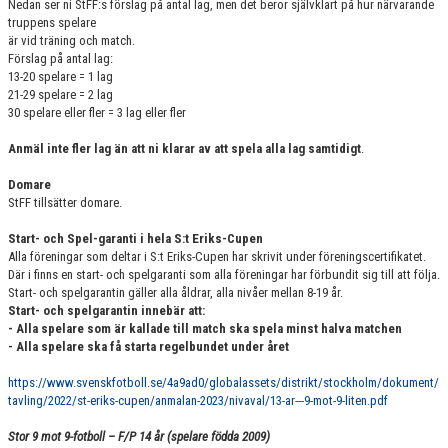
Nedan ser ni StFF:s förslag på antal lag, men det beror självklart på hur närvarande
truppens spelare
är vid träning och match.
Förslag på antal lag:
13-20 spelare = 1 lag
21-29 spelare = 2 lag
30 spelare eller fler = 3 lag eller fler
Anmäl inte fler lag än att ni klarar av att spela alla lag samtidigt
.
Domare
StFF tillsätter domare.
Start- och Spel-garanti i hela S:t Eriks-Cupen
Alla föreningar som deltar i S:t Eriks-Cupen har skrivit under föreningscertifikatet.
Där i finns en start- och spelgaranti som alla föreningar har förbundit sig till att följa.
Start- och spelgarantin gäller alla åldrar, alla nivåer mellan 8-19 år.
Start- och spelgarantin innebär att:
- Alla spelare som är kallade till match ska spela minst halva matchen
- Alla spelare ska få starta regelbundet under året
https://www.svenskfotboll.se/4a9ad0/globalassets/distrikt/stockholm/dokument/
tavling/2022/st-eriks-cupen/anmalan-2023/nivaval/13-ar---9-mot-9-liten.pdf
Stor 9 mot 9-fotboll – F/P 14 år (spelare födda 2009)