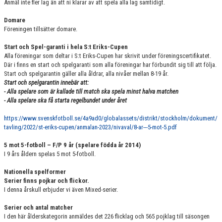
Anmäl inte fler lag än att ni klarar av att spela alla lag samtidigt.
Domare
Föreningen tillsätter domare.
Start och Spel-garanti i hela S:t Eriks-Cupen
Alla föreningar som deltar i S:t Eriks-Cupen har skrivit under föreningscertifikatet.
Där i finns en start och spelgaranti som alla föreningar har förbundit sig till att följa.
Start och spelgarantin gäller alla åldrar, alla nivåer mellan 8-19 år.
Start och spelgarantin innebär att:
- Alla spelare som är kallade till match ska spela minst halva matchen
- Alla spelare ska få starta regelbundet under året
https://www.svenskfotboll.se/4a9ad0/globalassets/distrikt/stockholm/dokument/
tavling/2022/st-eriks-cupen/anmalan-2023/nivaval/8-ar---5-mot-5.pdf
5 mot 5-fotboll – F/P 9 år (spelare födda år 2014)
I 9 års åldern spelas 5 mot 5-fotboll.
Nationella spelformer
Serier finns pojkar och flickor.
I denna årskull erbjuder vi även Mixed-serier.
Serier och antal matcher
I den här ålderskategorin anmäldes det 226 flicklag och 565 pojklag till säsongen