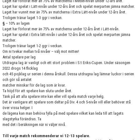
Laget har förlorat mer än 75% av matcherna i Medel-nivån under 12-års året.
Laget har spelat i Lätt-nivån under 12-års året och spelat merparten jämna matcher.
Laget har vunnit mer än 75% av matcherna i Extra Lätt-nivån under 12-års året.
Troligen tränar laget 1-3 ggr i veckan.
§
– 10% av lagen
Laget har förlorat mer än 75% av matcherna under 12-års året i Lätt-nivån.
Laget har spelat i Extra lätt-nivån i under 12-års året och spelat merparten jämna
matcher.
Troligen tränar laget 1-2 ggr i veckan.
Om ni tvekar mellan två nivåer – välj mot mitten!
Antal spelare per lag
Utdragna lag är vanligt och ett stort problem i S:t Eriks-Cupen. Under säsongen
2022 drogs 14 flicklag
och 45 pojklag ur serien i denna årskull. Dessa utdragna lag lämnar luckor i serien
och gör så antalet
matcher minskar för de lag som är kvar.
Ta höjd för att spelare kan sluta under året.
Tänk på att alla spelare inte kan eller vill spela match varje helg.
Det är vanligare att spelare som deltar på Div. 4 och 5-nivån vill eller behöver stå
över vissa helger. I
de lägena kan man behöva fylla på med spelare vilket kan leda till att lagets
slagstyrka förändras. Ta
med det i beräkningen när ni väljer nivå.
Till varje match rekommenderar vi 12-13 spelare.