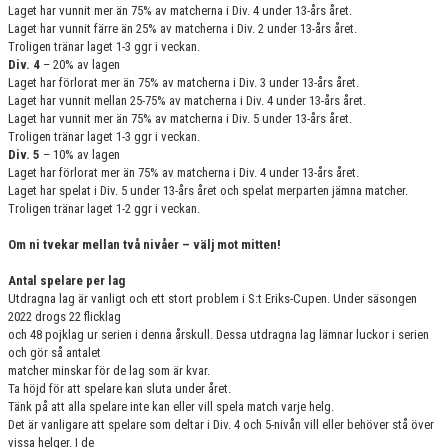
Laget har vunnit mer än 75% av matcherna i Div. 4 under 13-års året.
Laget har vunnit färre än 25% av matcherna i Div. 2 under 13-års året.
Troligen tränar laget 1-3 ggr i veckan.
Div. 4
– 20% av lagen
Laget har förlorat mer än 75% av matcherna i Div. 3 under 13-års året.
Laget har vunnit mellan 25-75% av matcherna i Div. 4 under 13-års året.
Laget har vunnit mer än 75% av matcherna i Div. 5 under 13-års året.
Troligen tränar laget 1-3 ggr i veckan.
Div. 5
– 10% av lagen
Laget har förlorat mer än 75% av matcherna i Div. 4 under 13-års året.
Laget har spelat i Div. 5 under 13-års året och spelat merparten jämna matcher.
Troligen tränar laget 1-2 ggr i veckan.
Om ni tvekar mellan två nivåer – välj mot mitten!
Antal spelare per lag
Utdragna lag är vanligt och ett stort problem i S:t Eriks-Cupen. Under säsongen
2022 drogs 22 flicklag
och 48 pojklag ur serien i denna årskull. Dessa utdragna lag lämnar luckor i serien
och gör så antalet
matcher minskar för de lag som är kvar.
Ta höjd för att spelare kan sluta under året.
Tänk på att alla spelare inte kan eller vill spela match varje helg.
Det är vanligare att spelare som deltar i Div. 4 och 5-nivån vill eller behöver stå över
vissa helger. I de