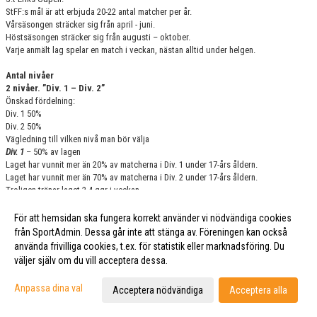
StFF:s mål är att erbjuda 20-22 antal matcher per år.
Vårsäsongen sträcker sig från april - juni.
Höstsäsongen sträcker sig från augusti – oktober.
Varje anmält lag spelar en match i veckan, nästan alltid under helgen.
Antal nivåer
2 nivåer. ”Div. 1 – Div. 2”
Önskad fördelning:
Div. 1 50%
Div. 2 50%
Vägledning till vilken nivå man bör välja
Div. 1
– 50% av lagen
Laget har vunnit mer än 20% av matcherna i Div. 1 under 17-års åldern.
Laget har vunnit mer än 70% av matcherna i Div. 2 under 17-års åldern.
Troligen tränar laget 2-4 ggr i veckan.
Div. 2
– 50% av lagen
Laget har vunnit mellan 0-20% av matcherna i Div. 1 under 17-års året.
För att hemsidan ska fungera korrekt använder vi nödvändiga cookies
Laget har vunnit 0-70% av matcherna i Div.2 under 17-års året.
från SportAdmin. Dessa går inte att stänga av. Föreningen kan också
Laget spelade i Div. 3 under 17-års året.
använda frivilliga cookies, t.ex. för statistik eller marknadsföring. Du
Troligen tränar laget 2-4 ggr i veckan.
väljer själv om du vill acceptera dessa.
Antal spelare per lag
Utdragna lag är vanligt och ett stort problem i S:t Eriks-Cupen. Under säsongen
Anpassa dina val
Acceptera nödvändiga
Acceptera alla
2022 drogs 28 pojklag
ur serien i denna årskull. Dessa utdragna lag lämnar luckor i serien och gör så