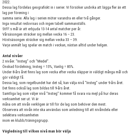
2022.
Dessa lag fördelas geografiskt in i serier. Vi försöker undvika att lägga fler än ett
lag per förening i
samma serie. Alla lag i serien möter varandra en eller två gånger.
Inga resultat redovisas och ingen tabell sammanställs.
StFF:s mål är att erbjuda 13-14 antal matcher per år.
Vårsäsongen sträcker sig mellan vecka 16 – 23.
Höstsäsongen sträcker sig mellan vecka 33 – 39.
Varje anmält lag spelar en match i veckan, nästan alltid under helgen.
Antal nivåer
2 nivåer. ”Insteg” och ”Medel”.
Önskad fördelning, Insteg = 15%, Vanlig = 85%.
Under 8-års året finns lag som vecka efter vecka släpper in väldigt många mål och
gör väldigt få.
Dessa lag, som regelbundet har det så, kan välja nivå ”Insteg” under 9-års året.
Det finns också lag som bildas till 9-års året.
Samtliga lag som väljer nivå ”Insteg” kommer få svara via mejl på hur deras
verksamhet ser ut. Vi är
måna om att nivån verkligen är till för de lag som behöver den mest.
Observera att nivån inte ska användas som anledning till att nivåindela eller
selektera verksamheten
inom en klubb/träningsgrupp.
Vägledning till vilken nivå man bör välja