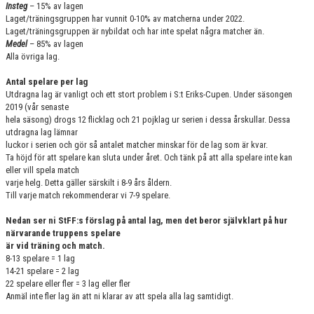
Insteg
– 15% av lagen
Laget/träningsgruppen har vunnit 0-10% av matcherna under 2022.
Laget/träningsgruppen är nybildat och har inte spelat några matcher än.
Medel
– 85% av lagen
Alla övriga lag.
Antal spelare per lag
Utdragna lag är vanligt och ett stort problem i S:t Eriks-Cupen. Under säsongen
2019 (vår senaste
hela säsong) drogs 12 flicklag och 21 pojklag ur serien i dessa årskullar. Dessa
utdragna lag lämnar
luckor i serien och gör så antalet matcher minskar för de lag som är kvar.
Ta höjd för att spelare kan sluta under året. Och tänk på att alla spelare inte kan
eller vill spela match
varje helg. Detta gäller särskilt i 8-9 års åldern.
Till varje match rekommenderar vi 7-9 spelare.
Nedan ser ni StFF:s förslag på antal lag, men det beror självklart på hur
närvarande truppens spelare
är vid träning och match.
8-13 spelare = 1 lag
14-21 spelare = 2 lag
22 spelare eller fler = 3 lag eller fler
Anmäl inte fler lag än att ni klarar av att spela alla lag samtidigt.