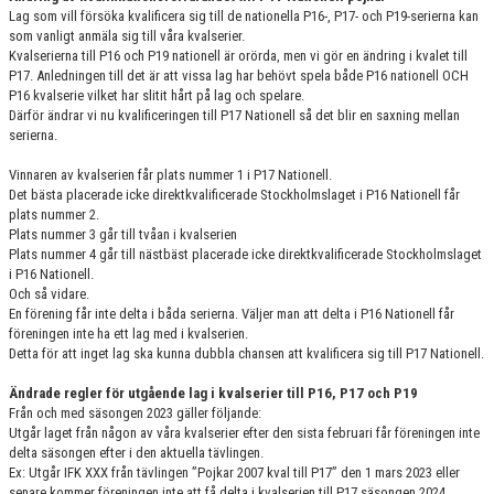
Lag som vill försöka kvalificera sig till de nationella P16-, P17- och P19-serierna kan
som vanligt anmäla sig till våra kvalserier.
Kvalserierna till P16 och P19 nationell är orörda, men vi gör en ändring i kvalet till
P17. Anledningen till det är att vissa lag har behövt spela både P16 nationell OCH
P16 kvalserie vilket har slitit hårt på lag och spelare.
Därför ändrar vi nu kvalificeringen till P17 Nationell så det blir en saxning mellan
serierna.
Vinnaren av kvalserien får plats nummer 1 i P17 Nationell.
Det bästa placerade icke direktkvalificerade Stockholmslaget i P16 Nationell får
plats nummer 2.
Plats nummer 3 går till tvåan i kvalserien
Plats nummer 4 går till nästbäst placerade icke direktkvalificerade Stockholmslaget
i P16 Nationell.
Och så vidare.
En förening får inte delta i båda serierna. Väljer man att delta i P16 Nationell får
föreningen inte ha ett lag med i kvalserien.
Detta för att inget lag ska kunna dubbla chansen att kvalificera sig till P17 Nationell.
Ändrade regler för utgående lag i kvalserier till P16, P17 och P19
Från och med säsongen 2023 gäller följande:
Utgår laget från någon av våra kvalserier efter den sista februari får föreningen inte
delta säsongen efter i den aktuella tävlingen.
Ex: Utgår IFK XXX från tävlingen ”Pojkar 2007 kval till P17” den 1 mars 2023 eller
senare kommer föreningen inte att få delta i kvalserien till P17 säsongen 2024.