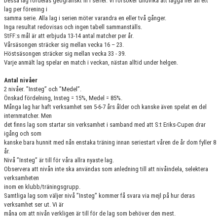
Dessa lag fördelas geografiskt in i serier. Vi försöker undvika att lägga fler än ett
lag per förening i
samma serie. Alla lag i serien möter varandra en eller två gånger.
Inga resultat redovisas och ingen tabell sammanställs.
StFF:s mål är att erbjuda 13-14 antal matcher per år.
Vårsäsongen sträcker sig mellan vecka 16 – 23.
Höstsäsongen sträcker sig mellan vecka 33 - 39.
Varje anmält lag spelar en match i veckan, nästan alltid under helgen.
Antal nivåer
2 nivåer. ”Insteg” och ”Medel”.
Önskad fördelning, Insteg = 15%, Medel = 85%.
Många lag har haft verksamhet sen 5-6-7 års ålder och kanske även spelat en del
internmatcher. Men
det finns lag som startar sin verksamhet i samband med att S:t Eriks-Cupen drar
igång och som
kanske bara hunnit med nån enstaka träning innan seriestart våren de år dom fyller 8
år.
Nivå ”Insteg” är till för våra allra nyaste lag.
Observera att nivån inte ska användas som anledning till att nivåindela, selektera
verksamheten
inom en klubb/träningsgrupp.
Samtliga lag som väljer nivå ”Insteg” kommer få svara via mejl på hur deras
verksamhet ser ut. Vi är
måna om att nivån verkligen är till för de lag som behöver den mest.