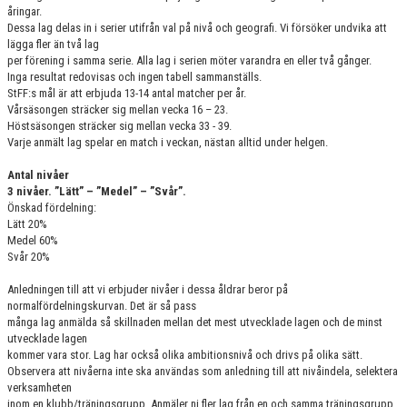
åringar.
Dessa lag delas in i serier utifrån val på nivå och geografi. Vi försöker undvika att
lägga fler än två lag
per förening i samma serie. Alla lag i serien möter varandra en eller två gånger.
Inga resultat redovisas och ingen tabell sammanställs.
StFF:s mål är att erbjuda 13-14 antal matcher per år.
Vårsäsongen sträcker sig mellan vecka 16 – 23.
Höstsäsongen sträcker sig mellan vecka 33 - 39.
Varje anmält lag spelar en match i veckan, nästan alltid under helgen.
Antal nivåer
3 nivåer. ”Lätt” – ”Medel” – ”Svår”.
Önskad fördelning:
Lätt 20%
Medel 60%
Svår 20%
Anledningen till att vi erbjuder nivåer i dessa åldrar beror på
normalfördelningskurvan. Det är så pass
många lag anmälda så skillnaden mellan det mest utvecklade lagen och de minst
utvecklade lagen
kommer vara stor. Lag har också olika ambitionsnivå och drivs på olika sätt.
Observera att nivåerna inte ska användas som anledning till att nivåindela, selektera
verksamheten
inom en klubb/träningsgrupp. Anmäler ni fler lag från en och samma träningsgrupp