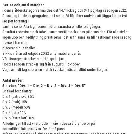
Serier och antal matcher
I denna ålderskategori anmäldes det 147 flicklag och 341 pojklag säsongen 2022.
Dessa lag fördelas geografiskt in i serier. Vi försöker undvika att lägga fler än två
lag per förening i
samma serie. Alla lag i serien möter varandra en eller två gånger.
Resultat redovisas och tabell sammanställs och visas på hemsidan. För alla nivåer.
Ingen upp och nedflyttning praktiseras, det är fri anmälan till nästkommande säsong
oavsett hur man
placerar sig i tabellen.
StFF:s mål är att erbjuda 20-22 antal matcher per år.
Vårsäsongen sträcker sig från april - juni.
Höstsäsongen sträcker sig från augusti – oktober.
Varje anmält lag spelar en match i veckan, nästan alltid under helgen.
Antal nivåer
5 nivåer. ”Div. 1 – Div. 2 – Div. 3 – Div. 4 – Div. 5”
Önskad fördelning:
Div. 1 (extra svår) 5%
Div. 2 (svår) 15%
Div. 3 (medel) 50%
Div. 4 (lätt) 20%
Div. 5 (extra lätt) 10%
Anledningen till att vi erbjuder nivåer i dessa åldrar beror på
normalfördelningskurvan. Det är så pass