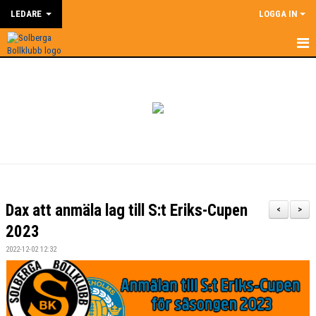
LEDARE
LOGGA IN
HEM
LEDARE
NYHETER
SUPERCOACH
KALENDER
Dax att anmäla lag till S:t Eriks-Cupen
<
>
DOKUMENT
2023
2022-12-02 12:32
KONTAKT
BILDGALLERI
ÅRSHJUL