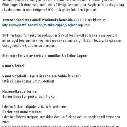
Föreningen får dock vara med i de två övriga kvalserierna. Avgiften för utdraget lag
i kvalserierna är som tidigare 5 000:- och gäller från den 1 januari.
Text Stockholms Fotbollsförbunds hemsida 2022-12-01 kl11:12
https://www.stff.se/tavling/st-eriks-cupen/vagledning2023/
StFF har tagit fram rekommendationer årskull för årskull som ska läsas igenom
innan laget bestämmer vilken nivå man ska anmäla sig till. Som ledare, ha gärna en
dialog med din klubb innan anmälan.
Riktlinjer för val av nivå vid anmälan S:t Eriks-Cupen
5 mot 5 fotboll
5 mot 5-fotboll – F/P 8 år (spelare födda år 2015)
I 8 års åldern spelas 5 mot 5-fotboll.
Nationella spelformer
Serier finns för pojkar och flickor.
I denna årskull erbjuder vi även Mixed-serier.
Serier och antal matcher
I den här ålderskategorin anmäldes det 190 flicklag och 529 pojklag till säsongen
2022.