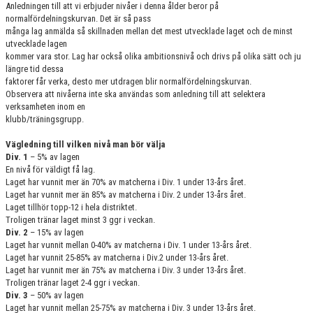
Anledningen till att vi erbjuder nivåer i denna ålder beror på
normalfördelningskurvan. Det är så pass
många lag anmälda så skillnaden mellan det mest utvecklade laget och de minst
utvecklade lagen
kommer vara stor. Lag har också olika ambitionsnivå och drivs på olika sätt och ju
längre tid dessa
faktorer får verka, desto mer utdragen blir normalfördelningskurvan.
Observera att nivåerna inte ska användas som anledning till att selektera
verksamheten inom en
klubb/träningsgrupp.
Vägledning till vilken nivå man bör välja
Div. 1
– 5% av lagen
En nivå för väldigt få lag.
Laget har vunnit mer än 70% av matcherna i Div. 1 under 13-års året.
Laget har vunnit mer än 85% av matcherna i Div. 2 under 13-års året.
Laget tillhör topp-12 i hela distriktet.
Troligen tränar laget minst 3 ggr i veckan.
Div. 2
– 15% av lagen
Laget har vunnit mellan 0-40% av matcherna i Div. 1 under 13-års året.
Laget har vunnit 25-85% av matcherna i Div.2 under 13-års året.
Laget har vunnit mer än 75% av matcherna i Div. 3 under 13-års året.
Troligen tränar laget 2-4 ggr i veckan.
Div. 3
– 50% av lagen
Laget har vunnit mellan 25-75% av matcherna i Div. 3 under 13-års året.