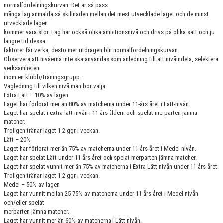
normalfördelningskurvan. Det är så pass
många lag anmälda så skillnaden mellan det mest utvecklade laget och de minst
utvecklade lagen
kommer vara stor. Lag har också olika ambitionsnivå och drivs på olika sätt och ju
längre tid dessa
faktorer får verka, desto mer utdragen blir normalfördelningskurvan.
Observera att nivåerna inte ska användas som anledning till att nivåindela, selektera
verksamheten
inom en klubb/träningsgrupp.
Vägledning till vilken nivå man bör välja
Extra Lätt – 10% av lagen
Laget har förlorat mer än 80% av matcherna under 11-års året i Lätt-nivån.
Laget har spelat i extra lätt nivån i 11 års åldern och spelat merparten jämna
matcher.
Troligen tränar laget 1-2 ggr i veckan.
Lätt – 20%
Laget har förlorat mer än 75% av matcherna under 11-års året i Medel-nivån.
Laget har spelat Lätt under 11-års året och spelat merparten jämna matcher.
Laget har spelat vunnit mer än 75% av matcherna i Extra Lätt-nivån under 11-års året.
Troligen tränar laget 1-2 ggr i veckan.
Medel – 50% av lagen
Laget har vunnit mellan 25-75% av matcherna under 11-års året i Medel-nivån
och/eller spelat
merparten jämna matcher.
Laget har vunnit mer än 60% av matcherna i Lätt-nivån.