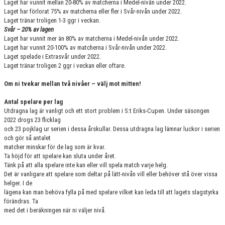
Laget har vunnit mellan 20-80% av matcherna i Medel-nivån under 2022.
Laget har förlorat 75% av matcherna eller fler i Svår-nivån under 2022.
Laget tränar troligen 1-3 ggr i veckan.
Svår – 20% av lagen
Laget har vunnit mer än 80% av matcherna i Medel-nivån under 2022.
Laget har vunnit 20-100% av matcherna i Svår-nivån under 2022.
Laget spelade i Extrasvår under 2022.
Laget tränar troligen 2 ggr i veckan eller oftare.
Om ni tvekar mellan två nivåer – välj mot mitten!
Antal spelare per lag
Utdragna lag är vanligt och ett stort problem i S:t Eriks-Cupen. Under säsongen
2022 drogs 23 flicklag
och 23 pojklag ur serien i dessa årskullar. Dessa utdragna lag lämnar luckor i serien
och gör så antalet
matcher minskar för de lag som är kvar.
Ta höjd för att spelare kan sluta under året.
Tänk på att alla spelare inte kan eller vill spela match varje helg.
Det är vanligare att spelare som deltar på lätt-nivån vill eller behöver stå över vissa
helger. I de
lägena kan man behöva fylla på med spelare vilket kan leda till att lagets slagstyrka
förändras. Ta
med det i beräkningen när ni väljer nivå.