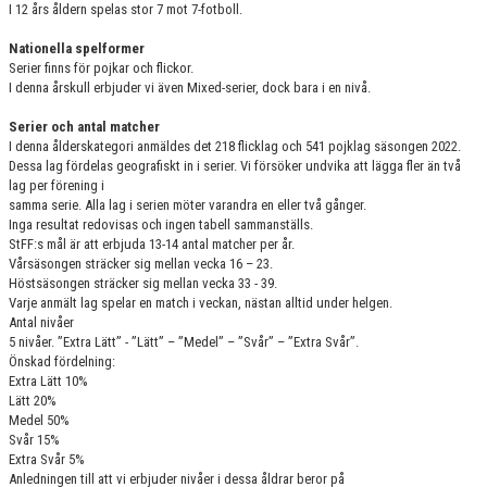
I 12 års åldern spelas stor 7 mot 7-fotboll.
Nationella spelformer
Serier finns för pojkar och flickor.
I denna årskull erbjuder vi även Mixed-serier, dock bara i en nivå.
Serier och antal matcher
I denna ålderskategori anmäldes det 218 flicklag och 541 pojklag säsongen 2022.
Dessa lag fördelas geografiskt in i serier. Vi försöker undvika att lägga fler än två
lag per förening i
samma serie. Alla lag i serien möter varandra en eller två gånger.
Inga resultat redovisas och ingen tabell sammanställs.
StFF:s mål är att erbjuda 13-14 antal matcher per år.
Vårsäsongen sträcker sig mellan vecka 16 – 23.
Höstsäsongen sträcker sig mellan vecka 33 - 39.
Varje anmält lag spelar en match i veckan, nästan alltid under helgen.
Antal nivåer
5 nivåer. ”Extra Lätt” - ”Lätt” – ”Medel” – ”Svår” – ”Extra Svår”.
Önskad fördelning:
Extra Lätt 10%
Lätt 20%
Medel 50%
Svår 15%
Extra Svår 5%
Anledningen till att vi erbjuder nivåer i dessa åldrar beror på