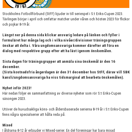
Stockholms Fotbollförbund (StFF) bjuder in till seriespel i S:t Eriks-Cupen 2023.
Tävlingen börjar i april och omfattar matcher under våren och hösten 2023 för flickor
och pojkar 8-19 år.
Längst ner på denna sida klickar ansvarig ledare på länken och fyller i
formuläret hur många lag och i vilka nivåer/divisioner träningsgruppen
önskar att delta i. Våra ungdomsansvariga kommer därefter att föra en
dialog med respektive grupp efter att ha läst igenom önskemålen.
Sista dagen för träningsgrupper att anmäla sina önskemål är den 16
december.
(Sista kostnadsfria ångerdagen är den 31 december hos StFF, därav vill SBK
kansli/ungdomsansvariga ha viss tidsmarginal att bearbeta önskemålen).
Nyhet inför 2023!
Här nedan följer en sammanfattning av diverse nyheter som rör S:t Eriks-Cupen
säsongen 2023.
Utöver de huvudsakliga köns- och åldersbaserade serierna 8-19 år i S:t Eriks-Cupen
finns några specialserier att hålla reda på.
Mixed
I åldrarna 8-12 år erbjuder vi Mixed-serier. En del föreningar har bara mixad