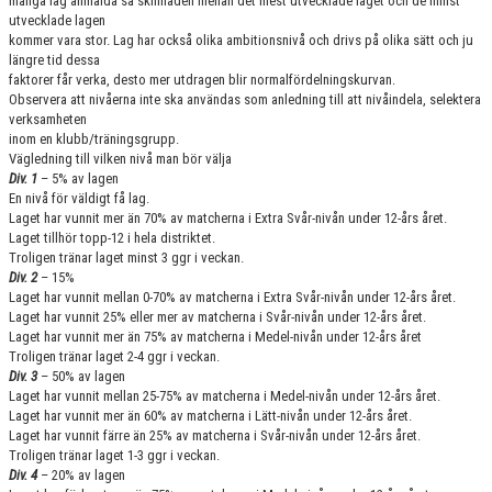
många lag anmälda så skillnaden mellan det mest utvecklade laget och de minst
utvecklade lagen
kommer vara stor. Lag har också olika ambitionsnivå och drivs på olika sätt och ju
längre tid dessa
faktorer får verka, desto mer utdragen blir normalfördelningskurvan.
Observera att nivåerna inte ska användas som anledning till att nivåindela, selektera
verksamheten
inom en klubb/träningsgrupp.
Vägledning till vilken nivå man bör välja
Div. 1
– 5% av lagen
En nivå för väldigt få lag.
Laget har vunnit mer än 70% av matcherna i Extra Svår-nivån under 12-års året.
Laget tillhör topp-12 i hela distriktet.
Troligen tränar laget minst 3 ggr i veckan.
Div. 2
– 15%
Laget har vunnit mellan 0-70% av matcherna i Extra Svår-nivån under 12-års året.
Laget har vunnit 25% eller mer av matcherna i Svår-nivån under 12-års året.
Laget har vunnit mer än 75% av matcherna i Medel-nivån under 12-års året
Troligen tränar laget 2-4 ggr i veckan.
Div. 3
– 50% av lagen
Laget har vunnit mellan 25-75% av matcherna i Medel-nivån under 12-års året.
Laget har vunnit mer än 60% av matcherna i Lätt-nivån under 12-års året.
Laget har vunnit färre än 25% av matcherna i Svår-nivån under 12-års året.
Troligen tränar laget 1-3 ggr i veckan.
Div. 4
– 20% av lagen