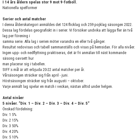
I 14 års åldern spelas stor 9 mot 9-fotboll.
Nationella spelformer
Serier och antal matcher
I denna ålderskategori anmäldes det 124 flicklag och 259 pojklag säsongen 2022.
Dessa lag fördelas geografiskt in i serier. Vi försöker undvika att lägga fler än två
lag per förening i
samma serie. Alla lag i serien möter varandra en eller två gånger.
Resultat redovisas och tabell sammanställs och visas på hemsidan. För alla nivåer.
Ingen upp- och nedflyttning praktiseras, det är fri anmälan till näst kommande
säsong oavsett hur
man placerar sig i tabellen.
StFF:s mål är att erbjuda 20-22 antal matcher per år.
Vårsäsongen sträcker sig från april - juni.
Höstsäsongen sträcker sig från augusti – oktober.
Varje anmält lag spelar en match i veckan, nästan alltid under helgen.
Antal nivåer
5 nivåer. ”Div. 1 – Div. 2 – Div. 3 – Div. 4 – Div. 5”
Önskad fördelning:
Div. 1 5%
Div. 2 15%
Div. 3 50%
Div. 4 20%
Div. 5 10%