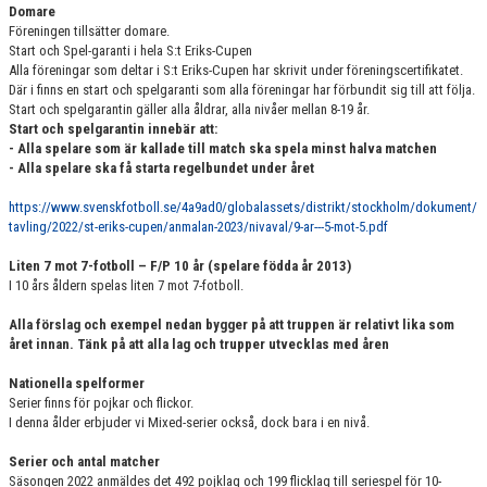
Domare
Föreningen tillsätter domare.
Start och Spel-garanti i hela S:t Eriks-Cupen
Alla föreningar som deltar i S:t Eriks-Cupen har skrivit under föreningscertifikatet.
Där i finns en start och spelgaranti som alla föreningar har förbundit sig till att följa.
Start och spelgarantin gäller alla åldrar, alla nivåer mellan 8-19 år.
Start och spelgarantin innebär att:
- Alla spelare som är kallade till match ska spela minst halva matchen
- Alla spelare ska få starta regelbundet under året
https://www.svenskfotboll.se/4a9ad0/globalassets/distrikt/stockholm/dokument/
tavling/2022/st-eriks-cupen/anmalan-2023/nivaval/9-ar---5-mot-5.pdf
Liten 7 mot 7-fotboll – F/P 10 år (spelare födda år 2013)
I 10 års åldern spelas liten 7 mot 7-fotboll.
Alla förslag och exempel nedan bygger på att truppen är relativt lika som
året innan. Tänk på att alla lag och trupper utvecklas med åren
Nationella spelformer
Serier finns för pojkar och flickor.
I denna ålder erbjuder vi Mixed-serier också, dock bara i en nivå.
Serier och antal matcher
Säsongen 2022 anmäldes det 492 pojklag och 199 flicklag till seriespel för 10-