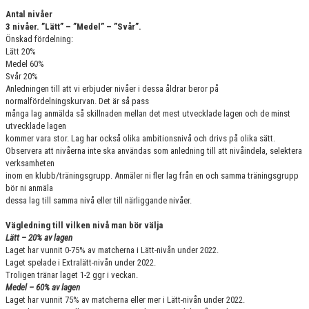
Antal nivåer
3 nivåer. ”Lätt” – ”Medel” – ”Svår”.
Önskad fördelning:
Lätt 20%
Medel 60%
Svår 20%
Anledningen till att vi erbjuder nivåer i dessa åldrar beror på
normalfördelningskurvan. Det är så pass
många lag anmälda så skillnaden mellan det mest utvecklade lagen och de minst
utvecklade lagen
kommer vara stor. Lag har också olika ambitionsnivå och drivs på olika sätt.
Observera att nivåerna inte ska användas som anledning till att nivåindela, selektera
verksamheten
inom en klubb/träningsgrupp. Anmäler ni fler lag från en och samma träningsgrupp
bör ni anmäla
dessa lag till samma nivå eller till närliggande nivåer.
Vägledning till vilken nivå man bör välja
Lätt – 20% av lagen
Laget har vunnit 0-75% av matcherna i Lätt-nivån under 2022.
Laget spelade i Extralätt-nivån under 2022.
Troligen tränar laget 1-2 ggr i veckan.
Medel – 60% av lagen
Laget har vunnit 75% av matcherna eller mer i Lätt-nivån under 2022.