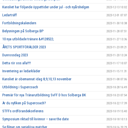
Kansliet har följande öppettider under jul - och nyårshelgen
2023-12-13 10:02
Ledarträff
2023-12-01 07:07
Fortbildningskalendern
2023-11-30 10:38
Belysningen på Solberga BP
2023-11-28 07:51
10 nya utbildade tränare &#128522;
2023-11-27 13:36
ÅRETS SPORTFÖRÄLDER 2023
2023-11-23 09:21
Dunrossdag 2023
2023-11-20 13:24
Detta rör oss alla!!!!
2023-11-17 10:07
Inventering av ledarkläder
2023-11-15 11:31
Kansliet är obemannat idag 8,9,10,13 november
2023-11-08 07:06
Utbildning i Supercoach
2023-10-28 16:49
Premiär för nya Tränarutbildning SvFF D hos Solberga BK
2023-10-23 07:54
Är du nyfiken på Supercoach?
2023-10-22 17:39
STFFs ordförandekonferens
2023-10-19 15:40
Symposium riktad till kvinnor – save the date
2023-10-18 10:13
Se filmer om serielösa matcher
2023-10-16 20:29