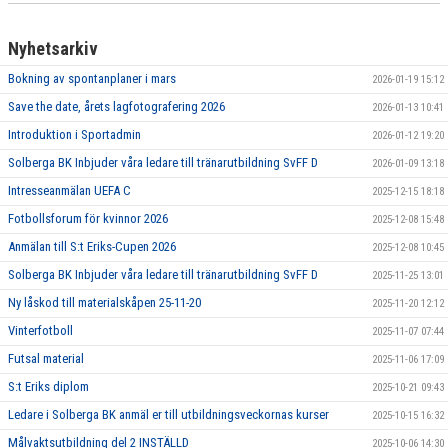
Nyhetsarkiv
Bokning av spontanplaner i mars
2026-01-19 15:12
Save the date, årets lagfotografering 2026
2026-01-13 10:41
Introduktion i Sportadmin
2026-01-12 19:20
Solberga BK Inbjuder våra ledare till tränarutbildning SvFF D
2026-01-09 13:18
Intresseanmälan UEFA C
2025-12-15 18:18
Fotbollsforum för kvinnor 2026
2025-12-08 15:48
Anmälan till S:t Eriks-Cupen 2026
2025-12-08 10:45
Solberga BK Inbjuder våra ledare till tränarutbildning SvFF D
2025-11-25 13:01
Ny låskod till materialskåpen 25-11-20
2025-11-20 12:12
Vinterfotboll
2025-11-07 07:44
Futsal material
2025-11-06 17:09
S:t Eriks diplom
2025-10-21 09:43
Ledare i Solberga BK anmäl er till utbildningsveckornas kurser
2025-10-15 16:32
Målvaktsutbildning del 2 INSTÄLLD
2025-10-06 14:30