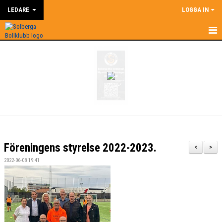
LEDARE
LOGGA IN
HEM
LEDARE
NYHETER
SUPERCOACH
KALENDER
Föreningens styrelse 2022-2023.
<
>
DOKUMENT
2022-06-08 19:41
KONTAKT
BILDGALLERI
ÅRSHJUL