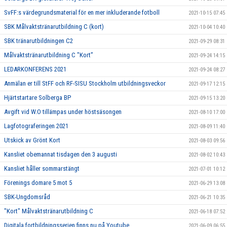
SvFF:s värdegrundsmaterial för en mer inkluderande fotboll
2021-10-15 07:45
SBK Målvaktstränarutbildning C (kort)
2021-10-04 10:40
SBK tränarutbildningen C2
2021-09-29 08:31
Målvaktstränarutbildning C "Kort”
2021-09-24 14:15
LEDARKONFERENS 2021
2021-09-24 08:27
Anmälan er till StFF och RF-SISU Stockholm utbildningsveckor
2021-09-17 12:15
Hjärtstartare Solberga BP
2021-09-15 13:20
Avgift vid W.O tillämpas under höstsäsongen
2021-08-10 17:00
Lagfotograferingen 2021
2021-08-09 11:40
Utskick av Grönt Kort
2021-08-03 09:56
Kansliet obemannat tisdagen den 3 augusti
2021-08-02 10:43
Kansliet håller sommarstängt
2021-07-01 10:12
Förenings domare 5 mot 5
2021-06-29 13:08
SBK-Ungdomsråd
2021-06-21 10:35
"Kort" Målvaktstränarutbildning C
2021-06-18 07:52
Digitala fortbildningsserien finns nu på Youtube
2021-06-09 06:55