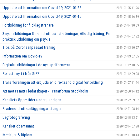
Uppdaterad Information om Covid-19, 2021-01-25
2021-01-25 11:26
Uppdaterad Information om Covid-19, 2021-01-15
2021-01-15 16:39
Fortbildning för flicklagstränare
2021-01-14 10:39
3 nya utbildningar Kost, idrott och ätstörningar, Allsidig träning, En
2021-01-14 07:22
praktisk utbildning om psykis
Tips på Coronaanpassad träning
2021-01-13 10:27
Information om Covid-19
2021-01-13 07:35
Digitala utbildningar i de nya spelformerna
2021-01-12 10:55
Senaste nytt i från StFF
2021-01-12 09:08
Tränarföreningen att erbjuda en direktsänd digital fortbildning
2021-01-07 11:44
Att mötas mitt i ledarskapet - Tränarforum Stockholm
2020-12-30 14:12
Kansliets öppettider under julhelgen
2020-12-22 09:07
Stadens idrottsanläggningar stänger
2020-12-21 08:14
Lagfotografering
2020-12-18 13:21
Kansliet obemannat
2020-12-14 07:28
Medaljer & Diplom
2020-12-11 10:43