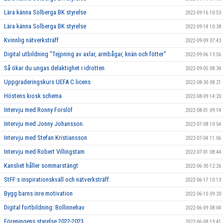
Lära känna Solberga BK styrelse
2022-09-16 10:53
Lära känna Solberga BK styrelse
2022-09-14 10:38
Kvinnlig nätverksträff
2022-09-09 07:43
Digital utbildning "Tejpning av axlar, armbågar, knän och fötter"
2022-09-06 13:56
Så ökar du ungas delaktighet i idrotten
2022-09-05 08:34
Uppgraderingskurs UEFA C licens
2022-08-30 08:21
Höstens kiosk schema
2022-08-09 14:20
Intervju med Ronny Forslöf
2022-08-01 09:14
Intervju med Jonny Johansson.
2022-07-08 10:54
Intervju med Stefan Kristiansson
2022-07-04 11:06
Intervju med Robert Villingstam
2022-07-01 08:44
Kansliet håller sommarstängt
2022-06-30 12:26
StFF:s inspirationskväll och nätverksträff.
2022-06-17 10:13
Bygg barns inre motivation
2022-06-10 09:20
Digital fortbildning: Bollinnehav
2022-06-09 08:04
Föreningens styrelse 2022-2023.
2022-06-08 19:41