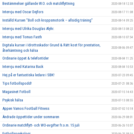
Bestämmelser gällande W.O. och matchflyttning
2020-08-18 12:33
Intervju med Oscar Dejfors
2020-08-17 11:08
Inställd Kursen ”Boll och kroppsmotorik – allsidig träning”
2020-08-14 09:25
Intervju med Ulrika Douglas Alyhr.
2020-08-13 08:22
Intervju med Tomas Fasth
2020-08-10 07:54
Digitala kurser i Idrottsskador Grund & Rätt kost för prestation,
2020-08-06 09:47
återhämtning och hälsa
Ordinarie öppet & telefontider
2020-08-04 11:25
Intervju med Katarina Back
2020-08-04 10:53
Hej på er fantastiska ledare i SBK!
2020-07-23 09:45
Tips fotbollspodd!
2020-07-21 08:36
Magasinet Fotboll
2020-07-15 14:43
Psykisk hälsa
2020-07-13 08:55
Appen Vamos Football Fitness
2020-07-02 10:18
Ändrade öppettider under sommaren
2020-06-29 08:01
Ordinarie matchflytt- och WO-avgifter fr.o.m. 15 juli
2020-06-26 10:07
Fotbollspsykologi
2020-06-25 09:16