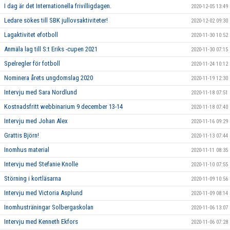
I dag är det Internationella frivilligdagen.
2020-12-05 13:49
Ledare sökes till SBK jullovsaktiviteter!
2020-12-02 09:30
Lagaktivitet efotboll
2020-11-30 10:52
Anmäla lag till S:t Eriks -cupen 2021
2020-11-30 07:15
Spelregler för fotboll
2020-11-24 10:12
Nominera årets ungdomslag 2020
2020-11-19 12:30
Intervju med Sara Nordlund
2020-11-18 07:51
Kostnadsfritt webbinarium 9 december 13-14
2020-11-18 07:40
Intervju med Johan Alex
2020-11-16 09:29
Grattis Björn!
2020-11-13 07:44
Inomhus material
2020-11-11 08:35
Intervju med Stefanie Knolle
2020-11-10 07:55
Störning i kortläsarna
2020-11-09 10:56
Intervju med Victoria Asplund
2020-11-09 08:14
Inomhusträningar Solbergaskolan
2020-11-06 13:07
Intervju med Kenneth Ekfors
2020-11-06 07:28