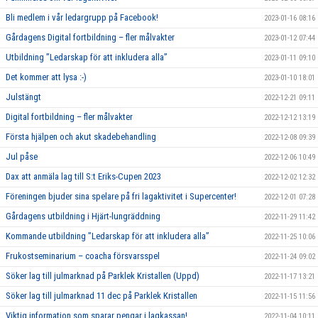
Bli medlem i vår ledargrupp på Facebook!
2023-01-16 08:16
Gårdagens Digital fortbildning – fler målvakter
2023-01-12 07:44
Utbildning ”Ledarskap för att inkludera alla”
2023-01-11 09:10
Det kommer att lysa :-)
2023-01-10 18:01
Julstängt
2022-12-21 09:11
Digital fortbildning – fler målvakter
2022-12-12 13:19
Första hjälpen och akut skadebehandling
2022-12-08 09:39
Jul påse
2022-12-06 10:49
Dax att anmäla lag till S:t Eriks-Cupen 2023
2022-12-02 12:32
Föreningen bjuder sina spelare på fri lagaktivitet i Supercenter!
2022-12-01 07:28
Gårdagens utbildning i Hjärt-lungräddning
2022-11-29 11:42
Kommande utbildning ”Ledarskap för att inkludera alla”
2022-11-25 10:06
Frukostseminarium – coacha försvarsspel
2022-11-24 09:02
Söker lag till julmarknad på Parklek Kristallen (Uppd)
2022-11-17 13:21
Söker lag till julmarknad 11 dec på Parklek Kristallen
2022-11-15 11:56
Viktig information som sparar pengar i lagkassan!
2022-11-04 10:11