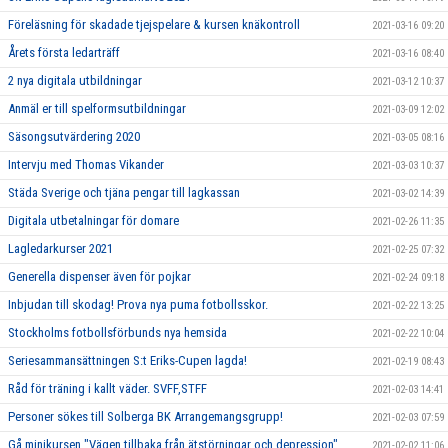
Föreläsning för skadade tjejspelare & kursen knäkontroll
2021-03-16 09:20
Årets första ledarträff
2021-03-16 08:40
2 nya digitala utbildningar
2021-03-12 10:37
Anmäl er till spelformsutbildningar
2021-03-09 12:02
Säsongsutvärdering 2020
2021-03-05 08:16
Intervju med Thomas Vikander
2021-03-03 10:37
Städa Sverige och tjäna pengar till lagkassan
2021-03-02 14:39
Digitala utbetalningar för domare
2021-02-26 11:35
Lagledarkurser 2021
2021-02-25 07:32
Generella dispenser även för pojkar
2021-02-24 09:18
Inbjudan till skodag! Prova nya puma fotbollsskor.
2021-02-22 13:25
Stockholms fotbollsförbunds nya hemsida
2021-02-22 10:04
Seriesammansättningen S:t Eriks-Cupen lagda!
2021-02-19 08:43
Råd för träning i kallt väder. SVFF,STFF
2021-02-03 14:41
Personer sökes till Solberga BK Arrangemangsgrupp!
2021-02-03 07:59
Gå minikursen "Vägen tillbaka från ätstörningar och depression"
2021-02-02 11:06