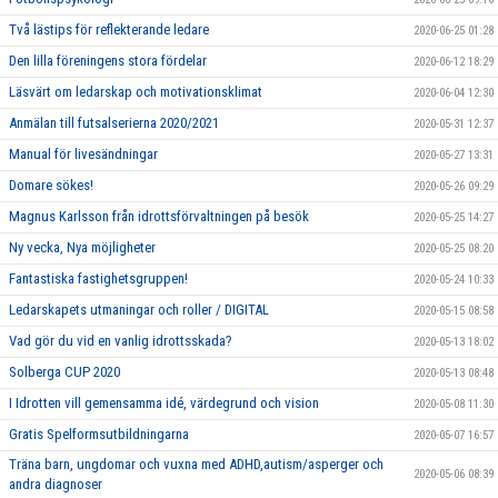
Två lästips för reflekterande ledare
2020-06-25 01:28
Den lilla föreningens stora fördelar
2020-06-12 18:29
Läsvärt om ledarskap och motivationsklimat
2020-06-04 12:30
Anmälan till futsalserierna 2020/2021
2020-05-31 12:37
Manual för livesändningar
2020-05-27 13:31
Domare sökes!
2020-05-26 09:29
Magnus Karlsson från idrottsförvaltningen på besök
2020-05-25 14:27
Ny vecka, Nya möjligheter
2020-05-25 08:20
Fantastiska fastighetsgruppen!
2020-05-24 10:33
Ledarskapets utmaningar och roller / DIGITAL
2020-05-15 08:58
Vad gör du vid en vanlig idrottsskada?
2020-05-13 18:02
Solberga CUP 2020
2020-05-13 08:48
I Idrotten vill gemensamma idé, värdegrund och vision
2020-05-08 11:30
Gratis Spelformsutbildningarna
2020-05-07 16:57
Träna barn, ungdomar och vuxna med ADHD,autism/asperger och
2020-05-06 08:39
andra diagnoser