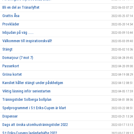
Bli en del av Tränarlyftet
2022-06-03 07:27
Grattis Åsa
2022-05-25 07:14
Provkläder
2022-05-20 14:54
Inbjudan på väg ......
2022-05-09 10:44
Välkommen till inspirationskväll!
2022-05-03 09:40
Stängt
2022-05-02 10:36
Domarjour (7 mot 7)
2022-04-28 09:45
Passerkort
2022-04-20 09:00
Gröna kortet
2022-04-19 08:29
Kansliet håller stängt under påskhelgen
2022-04-12 08:51
Viktig läsning inför seriestarten
2022-04-05 17:59
Träningstider Solberga bollplan
2022-04-01 08:06
Spelprogrammet i S:t Eriks-Cupen är klart
2022-03-22 08:51
Dispenser
2022-03-21 13:24
Dags att önska utomhusträningstider 2022
2022-03-17 13:13
S:t Eriks-Cupens lagledarhäfte 2022
2022-03-17 09:12