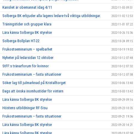
Kansliet är obemannat idag 4/11
2022-11-03 09:51
Solberga BK erbjuder alla lagens ledare två viktiga utbildningar.
2022-11-02 12:53
Träningstider och grupper klara
2022-11-01 07:22
Lära känna Solberga BK styrelse
2022-10-26 15:36
Solberga Bollplan HT-22
2022-10-24 09:15
Frukostseminarium – spelbarhet
2022-10-19 19:02
Nyheter på ledarsidan 12 oktober
2022-10-12 07:48
StFF:s tränarforum för kvinnor
2022-10-12 07:32
Frukostseminarium – fasta situationer
2022-10-12 07:08
Söker lag till julmarknad på Kristalltorget
2022-10-06 13:40
Dags att önska inomhustider för vintern
2022-10-03 13:42
Lära känna Solberga BK styrelse
2022-09-29 09:16
Höstens utbildningar RF-Sisu
2022-09-23 10:35
Frukostseminarium – fasta situationer
2022-09-21 19:36
Lära känna Solberga BK styrelse
2022-09-20 14:21
Lära känna Solberga BK styrelse
2022-09-19 07:58