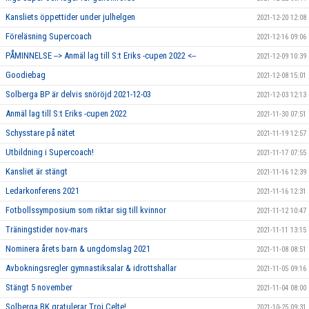
Kansliets öppettider under julhelgen
2021-12-20 12:08
Föreläsning Supercoach
2021-12-16 09:06
PÅMINNELSE --> Anmäl lag till S:t Eriks -cupen 2022 <--
2021-12-09 10:39
Goodiebag
2021-12-08 15:01
Solberga BP är delvis snöröjd 2021-12-03
2021-12-03 12:13
Anmäl lag till S:t Eriks -cupen 2022
2021-11-30 07:51
Schysstare på nätet
2021-11-19 12:57
Utbildning i Supercoach!
2021-11-17 07:55
Kansliet är stängt
2021-11-16 12:39
Ledarkonferens 2021
2021-11-16 12:31
Fotbollssymposium som riktar sig till kvinnor
2021-11-12 10:47
Träningstider nov-mars
2021-11-11 13:15
Nominera årets barn & ungdomslag 2021
2021-11-08 08:51
Avbokningsregler gymnastiksalar & idrottshallar
2021-11-05 09:16
Stängt 5 november
2021-11-04 08:00
Solberga BK gratulerar Troj Celte!
2021-10-25 09:31