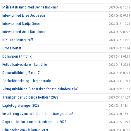
Målvaktsträning med Serina Backman.
2023-06-08 16:45
Intervju med Elise Jeppsson
2023-06-02 07:19
Intervju med Nadja Grees
2023-05-24 10:25
Intervju med Anna Danielsson.
2023-05-22 09:22
NPF- utbildning träff 1
2023-04-28 17:31
Gröna kortet
2023-04-20 11:04
Domarjour (7 mot 7)
2023-04-19 09:00
Fotbollsutvecklare - 1:a träffen
2023-04-13 22:04
Domarutbildning 7 mot 7
2023-04-05 09:33
Spelarförteckning – lagledarinfo
2023-03-30 18:43
Viktig utbildning ”Ledarskap för att inkludera alla”
2023-03-26 18:38
Träningstider Solberga bollplan 2023
2023-03-17 11:27
Lagfotograferingen 2023
2023-03-13 13:41
Inventering av matchtröjor inför säsongstarten!
2023-03-01 13:11
Dags att önska utomhusträningstider 2023
2023-02-27 11:43
Påminnelse om vår lagaktivitet
2023-02-08 08:37