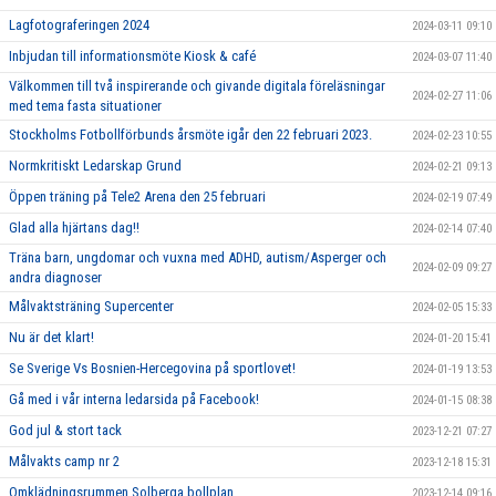
Lagfotograferingen 2024
2024-03-11 09:10
Inbjudan till informationsmöte Kiosk & café
2024-03-07 11:40
Välkommen till två inspirerande och givande digitala föreläsningar
2024-02-27 11:06
med tema fasta situationer
Stockholms Fotbollförbunds årsmöte igår den 22 februari 2023.
2024-02-23 10:55
Normkritiskt Ledarskap Grund
2024-02-21 09:13
Öppen träning på Tele2 Arena den 25 februari
2024-02-19 07:49
Glad alla hjärtans dag!!
2024-02-14 07:40
Träna barn, ungdomar och vuxna med ADHD, autism/Asperger och
2024-02-09 09:27
andra diagnoser
Målvaktsträning Supercenter
2024-02-05 15:33
Nu är det klart!
2024-01-20 15:41
Se Sverige Vs Bosnien-Hercegovina på sportlovet!
2024-01-19 13:53
Gå med i vår interna ledarsida på Facebook!
2024-01-15 08:38
God jul & stort tack
2023-12-21 07:27
Målvakts camp nr 2
2023-12-18 15:31
Omklädningsrummen Solberga bollplan
2023-12-14 09:16