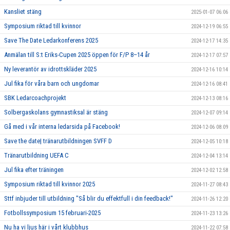
Kansliet stäng
2025-01-07 06:06
Symposium riktad till kvinnor
2024-12-19 06:55
Save The Date Ledarkonferens 2025
2024-12-17 14:35
Anmälan till S:t Eriks-Cupen 2025 öppen för F/P 8–14 år
2024-12-17 07:57
Ny leverantör av idrottskläder 2025
2024-12-16 10:14
Jul fika för våra barn och ungdomar
2024-12-16 08:41
SBK Ledarcoachprojekt
2024-12-13 08:16
Solbergaskolans gymnastiksal är stäng
2024-12-07 09:14
Gå med i vår interna ledarsida på Facebook!
2024-12-06 08:09
Save the date| tränarutbildningen SVFF D
2024-12-05 10:18
Tränarutbildning UEFA C
2024-12-04 13:14
Jul fika efter träningen
2024-12-02 12:58
Symposium riktad till kvinnor 2025
2024-11-27 08:43
Sttf inbjuder till utbildning "Så blir du effektfull i din feedback!"
2024-11-26 12:20
Fotbollssymposium 15 februari-2025
2024-11-23 13:26
Nu ha vi ljus här i vårt klubbhus
2024-11-22 07:58