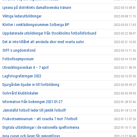
Lyssna på distriktets damallsvenska tränare
2022-03-10 08:01
Viktiga ledarutbildningar
2022-03-08 11:15
Klotter i omklädningsrummen Solberga BP.
2022-03-03 17:43
Uppdaterade utbildningar från Stockholms fotbollsförbund
2022-02-22 08:47
Det är inte tillåtet att använda skor med svarta sulor
2022-02-21 10:05
StFF:s ungdomsfond
2022-02-15 11:26
Fotbollssymposium
2022-02-14 10:00
Utvecklingsveckan 4 – 7 april
2022-02-11 08:39
Lagfotograferingen 2022
2022-02-10 07:33
Djurgården bjuder in till fortbildning
2022-02-09 09:27
Golvvård klubblokalen
2022-02-03 09:03
Information från bokningen 2021-01-27
2022-01-28 07:46
Jämställd fotboll leder till jämlik fotboll!
2022-01-18 12:18
Frukostseminarium – att coacha 7 mot 7-fotboll
2022-01-12 07:26
Digitala utbildningar i de nationella spelformerna
2022-01-10 11:06
Inga cuper och läger får genomföras
2021-12-22 06:44