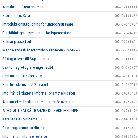
Anmälan till futsalserierna
2024-06-19 10:19
Stort grattis Sara!
2024-06-18 16:52
Introduktionsutbildning för ungdomstränare
2024-06-07 09:57
Fortbildningskursen om fotbollsperception
2024-06-04 14:17
Saknar passerkort
2024-05-20 10:01
Meddelande ifrån idrottsförvaltningen 2024-04-22.
2024-04-22 13:16
24 dagar kvar till Supersöndag
2024-04-10 13:04
Dax för lagfotograferingen 2024
2024-04-08 09:37
Bemanning i kiosken v.15
2024-04-03 09:39
Kansliet obemannat 2- 5 april
2024-04-02 07:12
Info från gårdagens informationsmöte kiosken
2024-03-23 07:28
Alla matcher är planerade – dags för avspark!
2024-03-22 20:27
ADHD, AUTISM SÅ TRÄNARE DU BARN MED NPF
2024-03-20 14:22
Kära ledare i Solberga BK.
2024-03-14 13:53
Spelprogrammet preliminärt
2024-03-12 09:01
Information inför seriestarten
2024-03-12 08:36