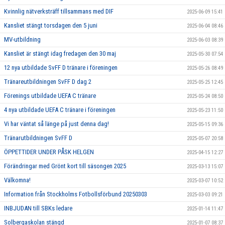
Kvinnlig nätverksträff tillsammans med DIF
2025-06-09 15:41
Kansliet stängt torsdagen den 5 juni
2025-06-04 08:46
MV-utbildning
2025-06-03 08:39
Kansliet är stängt idag fredagen den 30 maj
2025-05-30 07:54
12 nya utbildade SvFF D tränare i föreningen
2025-05-26 08:49
Tränareutbildningen SvFF D dag 2
2025-05-25 12:45
Förenings utbildade UEFA C tränare
2025-05-24 08:50
4 nya utbildade UEFA C tränare i föreningen
2025-05-23 11:50
Vi har väntat så länge på just denna dag!
2025-05-15 09:36
Tränarutbildningen SvFF D
2025-05-07 20:58
ÖPPETTIDER UNDER PÅSK HELGEN
2025-04-15 12:27
Förändringar med Grönt kort till säsongen 2025
2025-03-13 15:07
Välkomna!
2025-03-07 10:52
Information från Stockholms Fotbollsförbund 20250303
2025-03-03 09:21
INBJUDAN till SBKs ledare
2025-01-14 11:47
Solbergaskolan stängd
2025-01-07 08:37