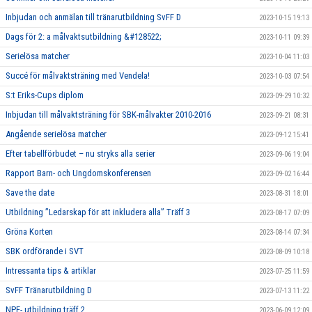
Inbjudan och anmälan till tränarutbildning SvFF D
2023-10-15 19:13
Dags för 2: a målvaktsutbildning &#128522;
2023-10-11 09:39
Serielösa matcher
2023-10-04 11:03
Succé för målvaktsträning med Vendela!
2023-10-03 07:54
S:t Eriks-Cups diplom
2023-09-29 10:32
Inbjudan till målvaktsträning för SBK-målvakter 2010-2016
2023-09-21 08:31
Angående serielösa matcher
2023-09-12 15:41
Efter tabellförbudet – nu stryks alla serier
2023-09-06 19:04
Rapport Barn- och Ungdomskonferensen
2023-09-02 16:44
Save the date
2023-08-31 18:01
Utbildning ”Ledarskap för att inkludera alla” Träff 3
2023-08-17 07:09
Gröna Korten
2023-08-14 07:34
SBK ordförande i SVT
2023-08-09 10:18
Intressanta tips & artiklar
2023-07-25 11:59
SvFF Tränarutbildning D
2023-07-13 11:22
NPF- utbildning träff 2
2023-06-09 12:09