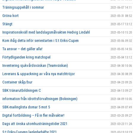
Träningsuppehåll i sommar
2021-06-07 14:11
Gröna kort
2021-05-31 08:52
Stängt
2021-05-17 13:12
Inspirationskväll med landslagsmålvakten Hedvig Lindahl
2021-05-10 15:20
Kom ihåg detta inför seriestarten i S:t Eriks-Cupen
2021-05-06 09:32
Ta ansvar – det gäller alla!
2021-05-05 14:55
Förtydliganden kring matchspel
2021-05-04 13:12
Inventering sjukvårdsväskan (Teamväskan)
2021-04-30 10:06
Leverans & uppackning av våra nya matchtröjor
2021-04-30 08:39
Container skåp/bur
2021-04-23 09:25
SBK tränarutbildningen C
2021-04-13 09:27
information från idrottsförvaltningen (Bokningen)
2021-04-09 10:05
SBK-mailinglista domar 5 mot 5
2021-04-09 07:49
Digital fortbildning – Få in fler målvakter!
2021-03-25 09:27
Dags att önska utomhusträningstider 2021
2021-03-23 11:24
S:t Eriks-Cupens lagledarhäfte 2021
2021-03-19 10:19