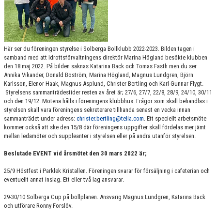
Här ser du föreningen styrelse i Solberga Bollklubb 2022-2023. Bilden tagen i
samband med att Idrottsförvaltningens direktör Marina Högland besökte klubben
den 18 maj 2022. På bilden saknas Katarina Back och Tomas Fasth men du ser
Annika Vikander, Donald Boström, Marina Högland, Magnus Lundgren, Björn
Karlsson, Elenor Haak, Magnus Asplund, Christer Bertling och Karl-Gunnar Flygt.
Styrelsens sammanträdestider resten av året är; 27/6, 27/7, 22/8, 28/9, 24/10, 30/11
och den 19/12. Mötena hålls i föreningens klubbhus. Frågor som skall behandlas i
styrelsen skall vara föreningens sekreterare tillhanda senast en vecka innan
sammanträdet under adress:
christer.bertling@telia.com
. Ett speciellt arbetsmöte
kommer också att ske den 15/8 där föreningens uppgifter skall fördelas mer jämt
mellan ledamöter och suppleanter i styrelsen eller på andra utanför styrelsen.
Beslutade EVENT vid årsmötet den 30 mars 2022 är;
25/9 Höstfest i Parklek Kristallen. Föreningen svarar för försäljning i cafeterian och
eventuellt annat inslag. Ett eller två lag ansvarar.
29-30/10 Solberga Cup på bollplanen. Ansvarig Magnus Lundgren, Katarina Back
och utförare Ronny Forslöv.