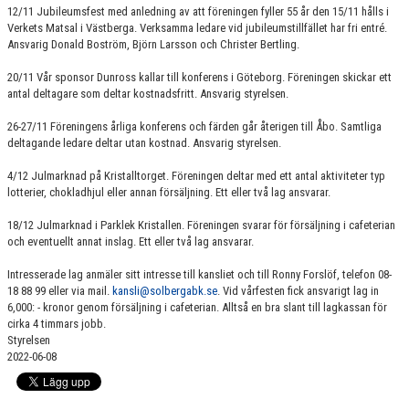
12/11 Jubileumsfest med anledning av att föreningen fyller 55 år den 15/11 hålls i
Verkets Matsal i Västberga. Verksamma ledare vid jubileumstillfället har fri entré.
Ansvarig Donald Boström, Björn Larsson och Christer Bertling.
20/11 Vår sponsor Dunross kallar till konferens i Göteborg. Föreningen skickar ett
antal deltagare som deltar kostnadsfritt. Ansvarig styrelsen.
26-27/11 Föreningens årliga konferens och färden går återigen till Åbo. Samtliga
deltagande ledare deltar utan kostnad. Ansvarig styrelsen.
4/12 Julmarknad på Kristalltorget. Föreningen deltar med ett antal aktiviteter typ
lotterier, chokladhjul eller annan försäljning. Ett eller två lag ansvarar.
18/12 Julmarknad i Parklek Kristallen. Föreningen svarar för försäljning i cafeterian
och eventuellt annat inslag. Ett eller två lag ansvarar.
Intresserade lag anmäler sitt intresse till kansliet och till Ronny Forslöf, telefon 08-
18 88 99 eller via mail.
kansli@solbergabk.se
. Vid vårfesten fick ansvarigt lag in
6,000: - kronor genom försäljning i cafeterian. Alltså en bra slant till lagkassan för
cirka 4 timmars jobb.
Styrelsen
2022-06-08