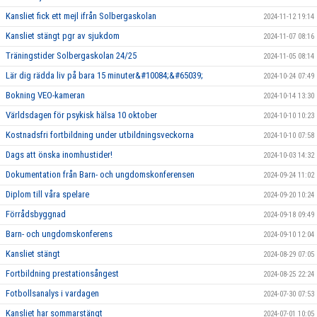
Kansliet fick ett mejl ifrån Solbergaskolan
2024-11-12 19:14
Kansliet stängt pgr av sjukdom
2024-11-07 08:16
Träningstider Solbergaskolan 24/25
2024-11-05 08:14
Lär dig rädda liv på bara 15 minuter&#10084;&#65039;
2024-10-24 07:49
Bokning VEO-kameran
2024-10-14 13:30
Världsdagen för psykisk hälsa 10 oktober
2024-10-10 10:23
Kostnadsfri fortbildning under utbildningsveckorna
2024-10-10 07:58
Dags att önska inomhustider!
2024-10-03 14:32
Dokumentation från Barn- och ungdomskonferensen
2024-09-24 11:02
Diplom till våra spelare
2024-09-20 10:24
Förrådsbyggnad
2024-09-18 09:49
Barn- och ungdomskonferens
2024-09-10 12:04
Kansliet stängt
2024-08-29 07:05
Fortbildning prestationsångest
2024-08-25 22:24
Fotbollsanalys i vardagen
2024-07-30 07:53
Kansliet har sommarstängt
2024-07-01 10:05