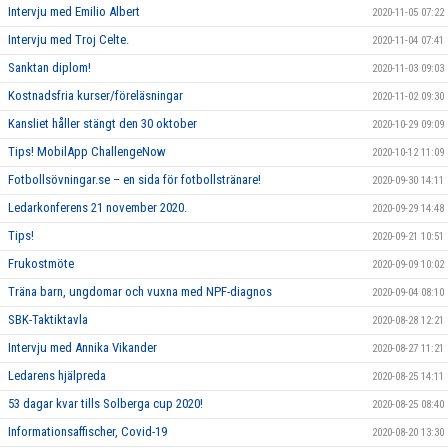
Intervju med Emilio Albert
2020-11-05 07:22
Intervju med Troj Celte.
2020-11-04 07:41
Sanktan diplom!
2020-11-03 09:03
Kostnadsfria kurser/föreläsningar
2020-11-02 09:30
Kansliet håller stängt den 30 oktober
2020-10-29 09:09
Tips! MobilApp ChallengeNow
2020-10-12 11:09
Fotbollsövningar.se – en sida för fotbollstränare!
2020-09-30 14:11
Ledarkonferens 21 november 2020.
2020-09-29 14:48
Tips!
2020-09-21 10:51
Frukostmöte
2020-09-09 10:02
Träna barn, ungdomar och vuxna med NPF-diagnos
2020-09-04 08:10
SBK-Taktiktavla
2020-08-28 12:21
Intervju med Annika Vikander
2020-08-27 11:21
Ledarens hjälpreda
2020-08-25 14:11
53 dagar kvar tills Solberga cup 2020!
2020-08-25 08:40
Informationsaffischer, Covid-19
2020-08-20 13:30