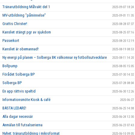
Tränarutbildning Målvakt del 1
2025-09-07 18:24
MV-utbildning "påminnelse"
2025-09-01 11:35
Grattis Christer!
2025-08-28 07:37
Kansliet stängt pgr av sjukdom
2025-08-25 07:16
Passerkort
2025-08-20 12:19
Kansliet är obemannad!
2025-08-19 08:53
Ny energi på planen – Solberga BK välkomnar ny fotbollsutvecklare
2025-08-11 14:20
Bollpump
2025-08-05 15:05
Förådet Solberga BP
2025-07-30 14:32
Solberga BP
2025-07-28 08:04
En app rättvis speltid
2025-06-30 12:26
Informationsmöte Kiosk & café
2025-06-27
BÄSTA LEDARE!
2025-06-25 14:08
Alla dagar necessär
2025-06-24 12:30
Anmälan till futsalserierna
2025-06-23 07:43
Nyhet: tränarutbildning i mikroformat
2025-06-10 09:05