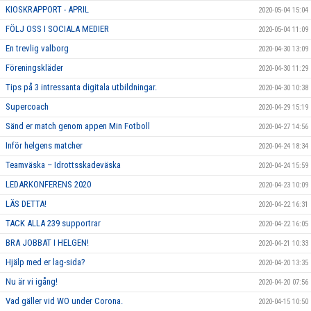
KIOSKRAPPORT - APRIL
2020-05-04 15:04
FÖLJ OSS I SOCIALA MEDIER
2020-05-04 11:09
En trevlig valborg
2020-04-30 13:09
Föreningskläder
2020-04-30 11:29
Tips på 3 intressanta digitala utbildningar.
2020-04-30 10:38
Supercoach
2020-04-29 15:19
Sänd er match genom appen Min Fotboll
2020-04-27 14:56
Inför helgens matcher
2020-04-24 18:34
Teamväska – Idrottsskadeväska
2020-04-24 15:59
LEDARKONFERENS 2020
2020-04-23 10:09
LÄS DETTA!
2020-04-22 16:31
TACK ALLA 239 supportrar
2020-04-22 16:05
BRA JOBBAT I HELGEN!
2020-04-21 10:33
Hjälp med er lag-sida?
2020-04-20 13:35
Nu är vi igång!
2020-04-20 07:56
Vad gäller vid WO under Corona.
2020-04-15 10:50