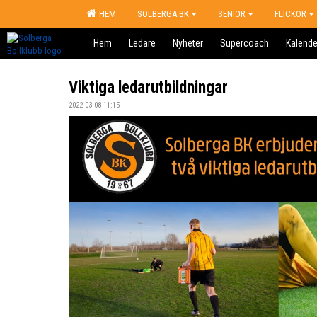
HEM
SOLBERGA BK
SENIOR
FLICKOR
Hem
Ledare
Nyheter
Supercoach
Kalende
Viktiga ledarutbildningar
2022-03-08 11:15