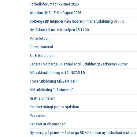
Fotbollsforum för kvinnor 2026
Anmälan till S:t Eriks-Cupen 2026
Solberga BK Inbjuder våra ledare till tränarutbildning SvFF D
Ny låskod till materialskåpen 25-11-20
Vinterfotboll
Futsal material
S:t Eriks diplom
Ledare i Solberga BK anmäl er till utbildningsveckornas kurser
Målvaktsutbildning del 2 INSTÄLLD
Tränarutbildning Målvakt del 1
MV-utbildning "påminnelse"
Grattis Christer!
Kansliet stängt pgr av sjukdom
Passerkort
Kansliet är obemannad!
Ny energi på planen – Solberga BK välkomnar ny fotbollsutvecklare