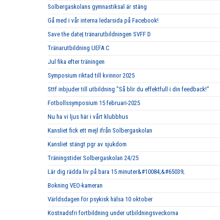
Solbergaskolans gymnastiksal är stäng
Gå med i vår interna ledarsida på Facebook!
Save the date| tränarutbildningen SVFF D
Tränarutbildning UEFA C
Jul fika efter träningen
Symposium riktad till kvinnor 2025
Sttf inbjuder till utbildning "Så blir du effektfull i din feedback!"
Fotbollssymposium 15 februari-2025
Nu ha vi ljus här i vårt klubbhus
Kansliet fick ett mejl ifrån Solbergaskolan
Kansliet stängt pgr av sjukdom
Träningstider Solbergaskolan 24/25
Lär dig rädda liv på bara 15 minuter&#10084;&#65039;
Bokning VEO-kameran
Världsdagen för psykisk hälsa 10 oktober
Kostnadsfri fortbildning under utbildningsveckorna