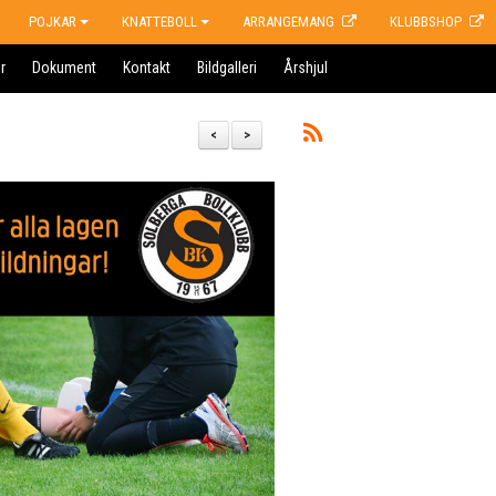
POJKAR
KNATTEBOLL
ARRANGEMANG
KLUBBSHOP
r
Dokument
Kontakt
Bildgalleri
Årshjul
<
>