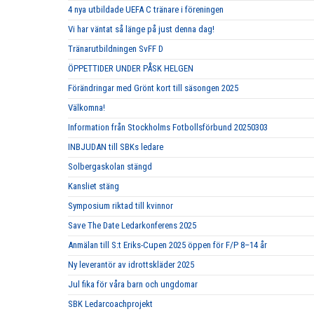
4 nya utbildade UEFA C tränare i föreningen
Vi har väntat så länge på just denna dag!
Tränarutbildningen SvFF D
ÖPPETTIDER UNDER PÅSK HELGEN
Förändringar med Grönt kort till säsongen 2025
Välkomna!
Information från Stockholms Fotbollsförbund 20250303
INBJUDAN till SBKs ledare
Solbergaskolan stängd
Kansliet stäng
Symposium riktad till kvinnor
Save The Date Ledarkonferens 2025
Anmälan till S:t Eriks-Cupen 2025 öppen för F/P 8–14 år
Ny leverantör av idrottskläder 2025
Jul fika för våra barn och ungdomar
SBK Ledarcoachprojekt