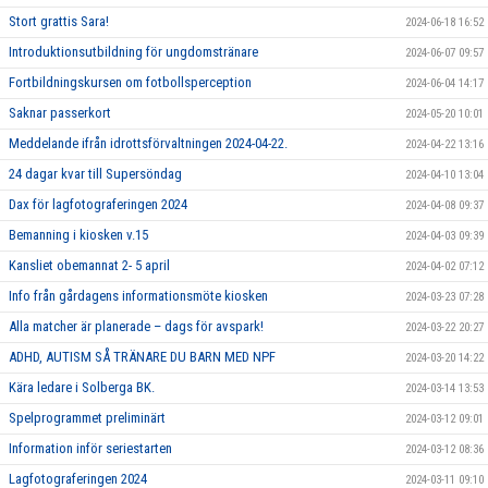
Stort grattis Sara!
2024-06-18 16:52
Introduktionsutbildning för ungdomstränare
2024-06-07 09:57
Fortbildningskursen om fotbollsperception
2024-06-04 14:17
Saknar passerkort
2024-05-20 10:01
Meddelande ifrån idrottsförvaltningen 2024-04-22.
2024-04-22 13:16
24 dagar kvar till Supersöndag
2024-04-10 13:04
Dax för lagfotograferingen 2024
2024-04-08 09:37
Bemanning i kiosken v.15
2024-04-03 09:39
Kansliet obemannat 2- 5 april
2024-04-02 07:12
Info från gårdagens informationsmöte kiosken
2024-03-23 07:28
Alla matcher är planerade – dags för avspark!
2024-03-22 20:27
ADHD, AUTISM SÅ TRÄNARE DU BARN MED NPF
2024-03-20 14:22
Kära ledare i Solberga BK.
2024-03-14 13:53
Spelprogrammet preliminärt
2024-03-12 09:01
Information inför seriestarten
2024-03-12 08:36
Lagfotograferingen 2024
2024-03-11 09:10