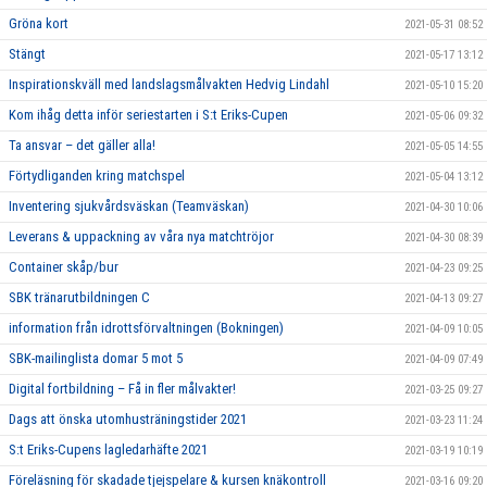
Gröna kort
2021-05-31 08:52
Stängt
2021-05-17 13:12
Inspirationskväll med landslagsmålvakten Hedvig Lindahl
2021-05-10 15:20
Kom ihåg detta inför seriestarten i S:t Eriks-Cupen
2021-05-06 09:32
Ta ansvar – det gäller alla!
2021-05-05 14:55
Förtydliganden kring matchspel
2021-05-04 13:12
Inventering sjukvårdsväskan (Teamväskan)
2021-04-30 10:06
Leverans & uppackning av våra nya matchtröjor
2021-04-30 08:39
Container skåp/bur
2021-04-23 09:25
SBK tränarutbildningen C
2021-04-13 09:27
information från idrottsförvaltningen (Bokningen)
2021-04-09 10:05
SBK-mailinglista domar 5 mot 5
2021-04-09 07:49
Digital fortbildning – Få in fler målvakter!
2021-03-25 09:27
Dags att önska utomhusträningstider 2021
2021-03-23 11:24
S:t Eriks-Cupens lagledarhäfte 2021
2021-03-19 10:19
Föreläsning för skadade tjejspelare & kursen knäkontroll
2021-03-16 09:20