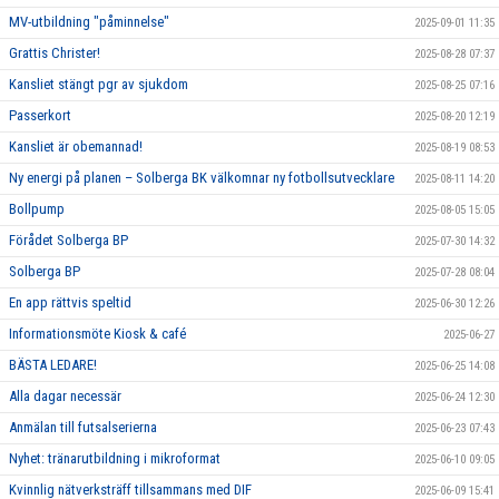
MV-utbildning "påminnelse"
2025-09-01 11:35
Grattis Christer!
2025-08-28 07:37
Kansliet stängt pgr av sjukdom
2025-08-25 07:16
Passerkort
2025-08-20 12:19
Kansliet är obemannad!
2025-08-19 08:53
Ny energi på planen – Solberga BK välkomnar ny fotbollsutvecklare
2025-08-11 14:20
Bollpump
2025-08-05 15:05
Förådet Solberga BP
2025-07-30 14:32
Solberga BP
2025-07-28 08:04
En app rättvis speltid
2025-06-30 12:26
Informationsmöte Kiosk & café
2025-06-27
BÄSTA LEDARE!
2025-06-25 14:08
Alla dagar necessär
2025-06-24 12:30
Anmälan till futsalserierna
2025-06-23 07:43
Nyhet: tränarutbildning i mikroformat
2025-06-10 09:05
Kvinnlig nätverksträff tillsammans med DIF
2025-06-09 15:41