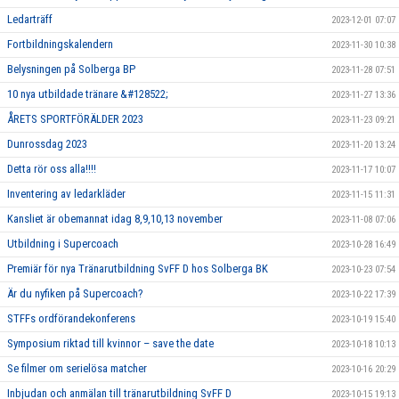
Ledarträff
2023-12-01 07:07
Fortbildningskalendern
2023-11-30 10:38
Belysningen på Solberga BP
2023-11-28 07:51
10 nya utbildade tränare &#128522;
2023-11-27 13:36
ÅRETS SPORTFÖRÄLDER 2023
2023-11-23 09:21
Dunrossdag 2023
2023-11-20 13:24
Detta rör oss alla!!!!
2023-11-17 10:07
Inventering av ledarkläder
2023-11-15 11:31
Kansliet är obemannat idag 8,9,10,13 november
2023-11-08 07:06
Utbildning i Supercoach
2023-10-28 16:49
Premiär för nya Tränarutbildning SvFF D hos Solberga BK
2023-10-23 07:54
Är du nyfiken på Supercoach?
2023-10-22 17:39
STFFs ordförandekonferens
2023-10-19 15:40
Symposium riktad till kvinnor – save the date
2023-10-18 10:13
Se filmer om serielösa matcher
2023-10-16 20:29
Inbjudan och anmälan till tränarutbildning SvFF D
2023-10-15 19:13