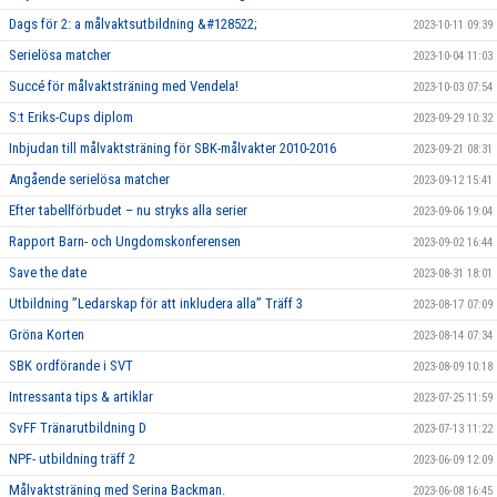
Dags för 2: a målvaktsutbildning &#128522;
2023-10-11 09:39
Serielösa matcher
2023-10-04 11:03
Succé för målvaktsträning med Vendela!
2023-10-03 07:54
S:t Eriks-Cups diplom
2023-09-29 10:32
Inbjudan till målvaktsträning för SBK-målvakter 2010-2016
2023-09-21 08:31
Angående serielösa matcher
2023-09-12 15:41
Efter tabellförbudet – nu stryks alla serier
2023-09-06 19:04
Rapport Barn- och Ungdomskonferensen
2023-09-02 16:44
Save the date
2023-08-31 18:01
Utbildning ”Ledarskap för att inkludera alla” Träff 3
2023-08-17 07:09
Gröna Korten
2023-08-14 07:34
SBK ordförande i SVT
2023-08-09 10:18
Intressanta tips & artiklar
2023-07-25 11:59
SvFF Tränarutbildning D
2023-07-13 11:22
NPF- utbildning träff 2
2023-06-09 12:09
Målvaktsträning med Serina Backman.
2023-06-08 16:45