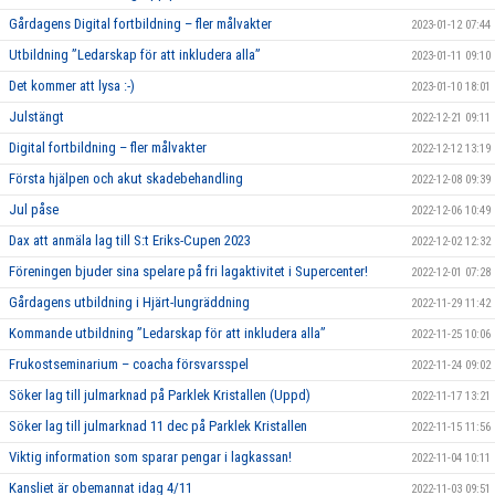
Gårdagens Digital fortbildning – fler målvakter
2023-01-12 07:44
Utbildning ”Ledarskap för att inkludera alla”
2023-01-11 09:10
Det kommer att lysa :-)
2023-01-10 18:01
Julstängt
2022-12-21 09:11
Digital fortbildning – fler målvakter
2022-12-12 13:19
Första hjälpen och akut skadebehandling
2022-12-08 09:39
Jul påse
2022-12-06 10:49
Dax att anmäla lag till S:t Eriks-Cupen 2023
2022-12-02 12:32
Föreningen bjuder sina spelare på fri lagaktivitet i Supercenter!
2022-12-01 07:28
Gårdagens utbildning i Hjärt-lungräddning
2022-11-29 11:42
Kommande utbildning ”Ledarskap för att inkludera alla”
2022-11-25 10:06
Frukostseminarium – coacha försvarsspel
2022-11-24 09:02
Söker lag till julmarknad på Parklek Kristallen (Uppd)
2022-11-17 13:21
Söker lag till julmarknad 11 dec på Parklek Kristallen
2022-11-15 11:56
Viktig information som sparar pengar i lagkassan!
2022-11-04 10:11
Kansliet är obemannat idag 4/11
2022-11-03 09:51