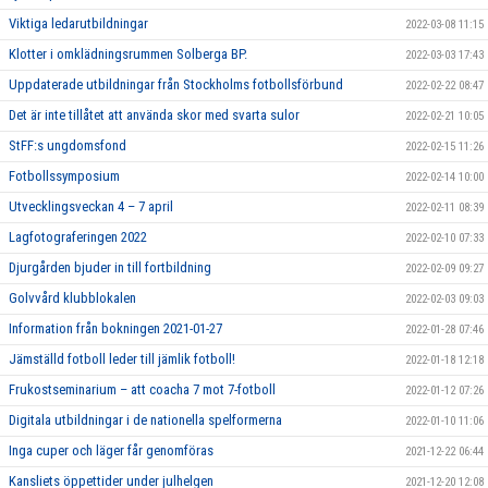
Viktiga ledarutbildningar
2022-03-08 11:15
Klotter i omklädningsrummen Solberga BP.
2022-03-03 17:43
Uppdaterade utbildningar från Stockholms fotbollsförbund
2022-02-22 08:47
Det är inte tillåtet att använda skor med svarta sulor
2022-02-21 10:05
StFF:s ungdomsfond
2022-02-15 11:26
Fotbollssymposium
2022-02-14 10:00
Utvecklingsveckan 4 – 7 april
2022-02-11 08:39
Lagfotograferingen 2022
2022-02-10 07:33
Djurgården bjuder in till fortbildning
2022-02-09 09:27
Golvvård klubblokalen
2022-02-03 09:03
Information från bokningen 2021-01-27
2022-01-28 07:46
Jämställd fotboll leder till jämlik fotboll!
2022-01-18 12:18
Frukostseminarium – att coacha 7 mot 7-fotboll
2022-01-12 07:26
Digitala utbildningar i de nationella spelformerna
2022-01-10 11:06
Inga cuper och läger får genomföras
2021-12-22 06:44
Kansliets öppettider under julhelgen
2021-12-20 12:08