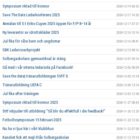
Symposium riktad till kvinnor
2024-12-19 06:55
Save The Date Ledarkonferens 2025
2024-12-17 14:35
Anmälan till S:t Eriks-Cupen 2025 öppen för F/P 8–14 år
2024-12-17 07:57
Ny leverantör av idrottskläder 2025
2024-12-16 10:14
Jul fika för våra barn och ungdomar
2024-12-16 08:41
SBK Ledarcoachprojekt
2024-12-13 08:16
Solbergaskolans gymnastiksal är stäng
2024-12-07 09:14
Gå med i vår interna ledarsida på Facebook!
2024-12-06 08:09
Save the date| tränarutbildningen SVFF D
2024-12-05 10:18
Tränarutbildning UEFA C
2024-12-04 13:14
Jul fika efter träningen
2024-12-02 12:58
Symposium riktad till kvinnor 2025
2024-11-27 08:43
Sttf inbjuder till utbildning "Så blir du effektfull i din feedback!"
2024-11-26 12:20
Fotbollssymposium 15 februari-2025
2024-11-23 13:26
Nu ha vi ljus här i vårt klubbhus
2024-11-22 07:58
Kansliet fick ett mejl ifrån Solbergaskolan
2024-11-12 19:14