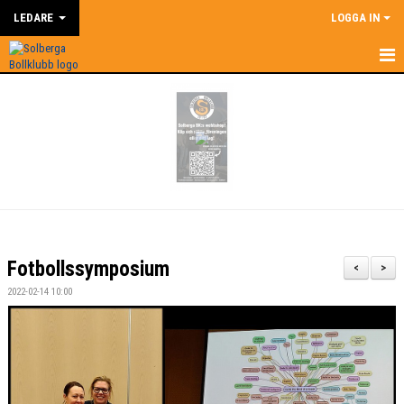
LEDARE
LOGGA IN
HEM
LEDARE
NYHETER
SUPERCOACH
KALENDER
Fotbollssymposium
<
>
DOKUMENT
2022-02-14 10:00
KONTAKT
BILDGALLERI
ÅRSHJUL