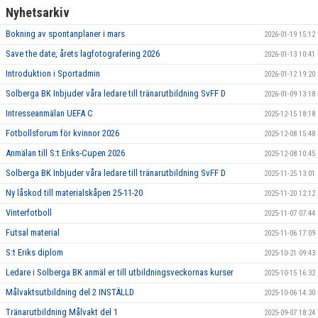
Nyhetsarkiv
Bokning av spontanplaner i mars
2026-01-19 15:12
Save the date, årets lagfotografering 2026
2026-01-13 10:41
Introduktion i Sportadmin
2026-01-12 19:20
Solberga BK Inbjuder våra ledare till tränarutbildning SvFF D
2026-01-09 13:18
Intresseanmälan UEFA C
2025-12-15 18:18
Fotbollsforum för kvinnor 2026
2025-12-08 15:48
Anmälan till S:t Eriks-Cupen 2026
2025-12-08 10:45
Solberga BK Inbjuder våra ledare till tränarutbildning SvFF D
2025-11-25 13:01
Ny låskod till materialskåpen 25-11-20
2025-11-20 12:12
Vinterfotboll
2025-11-07 07:44
Futsal material
2025-11-06 17:09
S:t Eriks diplom
2025-10-21 09:43
Ledare i Solberga BK anmäl er till utbildningsveckornas kurser
2025-10-15 16:32
Målvaktsutbildning del 2 INSTÄLLD
2025-10-06 14:30
Tränarutbildning Målvakt del 1
2025-09-07 18:24