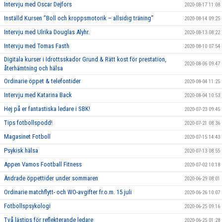
Intervju med Oscar Dejfors
2020-08-17 11:08
Inställd Kursen ”Boll och kroppsmotorik – allsidig träning”
2020-08-14 09:25
Intervju med Ulrika Douglas Alyhr.
2020-08-13 08:22
Intervju med Tomas Fasth
2020-08-10 07:54
Digitala kurser i Idrottsskador Grund & Rätt kost för prestation,
2020-08-06 09:47
återhämtning och hälsa
Ordinarie öppet & telefontider
2020-08-04 11:25
Intervju med Katarina Back
2020-08-04 10:53
Hej på er fantastiska ledare i SBK!
2020-07-23 09:45
Tips fotbollspodd!
2020-07-21 08:36
Magasinet Fotboll
2020-07-15 14:43
Psykisk hälsa
2020-07-13 08:55
Appen Vamos Football Fitness
2020-07-02 10:18
Ändrade öppettider under sommaren
2020-06-29 08:01
Ordinarie matchflytt- och WO-avgifter fr.o.m. 15 juli
2020-06-26 10:07
Fotbollspsykologi
2020-06-25 09:16
Två lästips för reflekterande ledare
2020-06-25 01:28