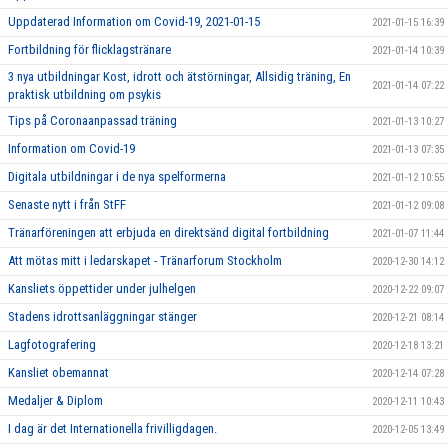
Uppdaterad Information om Covid-19, 2021-01-15
2021-01-15 16:39
Fortbildning för flicklagstränare
2021-01-14 10:39
3 nya utbildningar Kost, idrott och ätstörningar, Allsidig träning, En
2021-01-14 07:22
praktisk utbildning om psykis
Tips på Coronaanpassad träning
2021-01-13 10:27
Information om Covid-19
2021-01-13 07:35
Digitala utbildningar i de nya spelformerna
2021-01-12 10:55
Senaste nytt i från StFF
2021-01-12 09:08
Tränarföreningen att erbjuda en direktsänd digital fortbildning
2021-01-07 11:44
Att mötas mitt i ledarskapet - Tränarforum Stockholm
2020-12-30 14:12
Kansliets öppettider under julhelgen
2020-12-22 09:07
Stadens idrottsanläggningar stänger
2020-12-21 08:14
Lagfotografering
2020-12-18 13:21
Kansliet obemannat
2020-12-14 07:28
Medaljer & Diplom
2020-12-11 10:43
I dag är det Internationella frivilligdagen.
2020-12-05 13:49