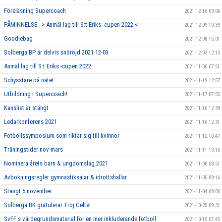
Föreläsning Supercoach
2021-12-16 09:06
PÅMINNELSE --> Anmäl lag till S:t Eriks -cupen 2022 <--
2021-12-09 10:39
Goodiebag
2021-12-08 15:01
Solberga BP är delvis snöröjd 2021-12-03
2021-12-03 12:13
Anmäl lag till S:t Eriks -cupen 2022
2021-11-30 07:51
Schysstare på nätet
2021-11-19 12:57
Utbildning i Supercoach!
2021-11-17 07:55
Kansliet är stängt
2021-11-16 12:39
Ledarkonferens 2021
2021-11-16 12:31
Fotbollssymposium som riktar sig till kvinnor
2021-11-12 10:47
Träningstider nov-mars
2021-11-11 13:15
Nominera årets barn & ungdomslag 2021
2021-11-08 08:51
Avbokningsregler gymnastiksalar & idrottshallar
2021-11-05 09:16
Stängt 5 november
2021-11-04 08:00
Solberga BK gratulerar Troj Celte!
2021-10-25 09:31
SvFF:s värdegrundsmaterial för en mer inkluderande fotboll
2021-10-15 07:45