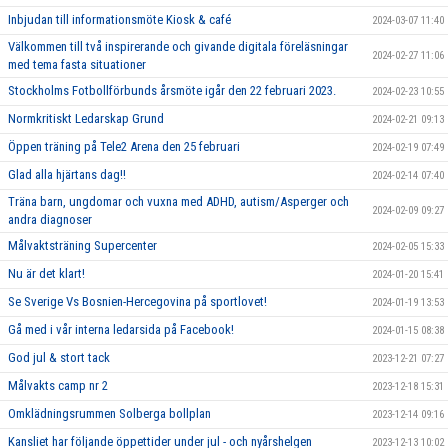
Inbjudan till informationsmöte Kiosk & café
2024-03-07 11:40
Välkommen till två inspirerande och givande digitala föreläsningar
2024-02-27 11:06
med tema fasta situationer
Stockholms Fotbollförbunds årsmöte igår den 22 februari 2023.
2024-02-23 10:55
Normkritiskt Ledarskap Grund
2024-02-21 09:13
Öppen träning på Tele2 Arena den 25 februari
2024-02-19 07:49
Glad alla hjärtans dag!!
2024-02-14 07:40
Träna barn, ungdomar och vuxna med ADHD, autism/Asperger och
2024-02-09 09:27
andra diagnoser
Målvaktsträning Supercenter
2024-02-05 15:33
Nu är det klart!
2024-01-20 15:41
Se Sverige Vs Bosnien-Hercegovina på sportlovet!
2024-01-19 13:53
Gå med i vår interna ledarsida på Facebook!
2024-01-15 08:38
God jul & stort tack
2023-12-21 07:27
Målvakts camp nr 2
2023-12-18 15:31
Omklädningsrummen Solberga bollplan
2023-12-14 09:16
Kansliet har följande öppettider under jul - och nyårshelgen
2023-12-13 10:02