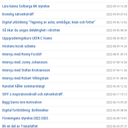
Lära känna Solberga BK styrelse
2022-09-14 10:38
Kvinnlig nätverksträff
2022-09-09 07:43
Digital utbildning "Tejpning av axlar, armbågar, knän och fötter"
2022-09-06 13:56
Så ökar du ungas delaktighet i idrotten
2022-09-05 08:34
Uppgraderingskurs UEFA C licens
2022-08-30 08:21
Höstens kiosk schema
2022-08-09 14:20
Intervju med Ronny Forslöf
2022-08-01 09:14
Intervju med Jonny Johansson.
2022-07-08 10:54
Intervju med Stefan Kristiansson
2022-07-04 11:06
Intervju med Robert Villingstam
2022-07-01 08:44
Kansliet håller sommarstängt
2022-06-30 12:26
StFF:s inspirationskväll och nätverksträff.
2022-06-17 10:13
Bygg barns inre motivation
2022-06-10 09:20
Digital fortbildning: Bollinnehav
2022-06-09 08:04
Föreningens styrelse 2022-2023.
2022-06-08 19:41
Bli en del av Tränarlyftet
2022-06-03 07:27