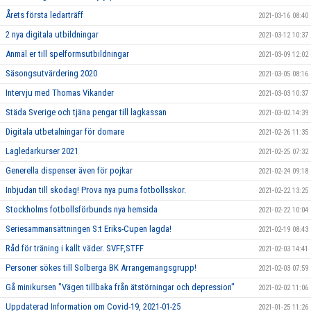
Årets första ledarträff
2021-03-16 08:40
2 nya digitala utbildningar
2021-03-12 10:37
Anmäl er till spelformsutbildningar
2021-03-09 12:02
Säsongsutvärdering 2020
2021-03-05 08:16
Intervju med Thomas Vikander
2021-03-03 10:37
Städa Sverige och tjäna pengar till lagkassan
2021-03-02 14:39
Digitala utbetalningar för domare
2021-02-26 11:35
Lagledarkurser 2021
2021-02-25 07:32
Generella dispenser även för pojkar
2021-02-24 09:18
Inbjudan till skodag! Prova nya puma fotbollsskor.
2021-02-22 13:25
Stockholms fotbollsförbunds nya hemsida
2021-02-22 10:04
Seriesammansättningen S:t Eriks-Cupen lagda!
2021-02-19 08:43
Råd för träning i kallt väder. SVFF,STFF
2021-02-03 14:41
Personer sökes till Solberga BK Arrangemangsgrupp!
2021-02-03 07:59
Gå minikursen "Vägen tillbaka från ätstörningar och depression"
2021-02-02 11:06
Uppdaterad Information om Covid-19, 2021-01-25
2021-01-25 11:26