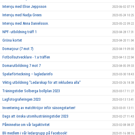
Intervju med Elise Jeppsson
2023-06-02 07:19
Intervju med Nadja Grees
2023-05-24 10:25
Intervju med Anna Danielsson.
2023-05-22 09:22
NPF- utbildning träff 1
2023-04-28 17:31
Gröna kortet
2023-04-20 11:04
Domarjour (7 mot 7)
2023-04-19 09:00
Fotbollsutvecklare - 1:a träffen
2023-04-13 22:04
Domarutbildning 7 mot 7
2023-04-05 09:33
Spelarförteckning – lagledarinfo
2023-03-30 18:43
Viktig utbildning ”Ledarskap för att inkludera alla”
2023-03-26 18:38
Träningstider Solberga bollplan 2023
2023-03-17 11:27
Lagfotograferingen 2023
2023-03-13 13:41
Inventering av matchtröjor inför säsongstarten!
2023-03-01 13:11
Dags att önska utomhusträningstider 2023
2023-02-27 11:43
Påminnelse om vår lagaktivitet
2023-02-08 08:37
Bli medlem i vår ledargrupp på Facebook!
2023-01-16 08:16