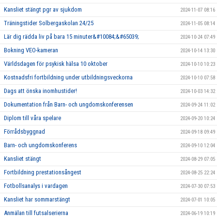
Kansliet stängt pgr av sjukdom
2024-11-07 08:16
Träningstider Solbergaskolan 24/25
2024-11-05 08:14
Lär dig rädda liv på bara 15 minuter&#10084;&#65039;
2024-10-24 07:49
Bokning VEO-kameran
2024-10-14 13:30
Världsdagen för psykisk hälsa 10 oktober
2024-10-10 10:23
Kostnadsfri fortbildning under utbildningsveckorna
2024-10-10 07:58
Dags att önska inomhustider!
2024-10-03 14:32
Dokumentation från Barn- och ungdomskonferensen
2024-09-24 11:02
Diplom till våra spelare
2024-09-20 10:24
Förrådsbyggnad
2024-09-18 09:49
Barn- och ungdomskonferens
2024-09-10 12:04
Kansliet stängt
2024-08-29 07:05
Fortbildning prestationsångest
2024-08-25 22:24
Fotbollsanalys i vardagen
2024-07-30 07:53
Kansliet har sommarstängt
2024-07-01 10:05
Anmälan till futsalserierna
2024-06-19 10:19