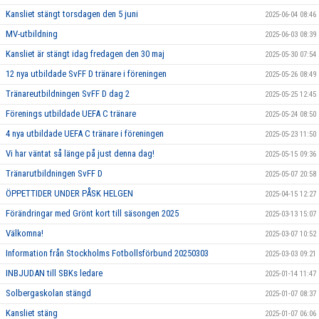
Kansliet stängt torsdagen den 5 juni
2025-06-04 08:46
MV-utbildning
2025-06-03 08:39
Kansliet är stängt idag fredagen den 30 maj
2025-05-30 07:54
12 nya utbildade SvFF D tränare i föreningen
2025-05-26 08:49
Tränareutbildningen SvFF D dag 2
2025-05-25 12:45
Förenings utbildade UEFA C tränare
2025-05-24 08:50
4 nya utbildade UEFA C tränare i föreningen
2025-05-23 11:50
Vi har väntat så länge på just denna dag!
2025-05-15 09:36
Tränarutbildningen SvFF D
2025-05-07 20:58
ÖPPETTIDER UNDER PÅSK HELGEN
2025-04-15 12:27
Förändringar med Grönt kort till säsongen 2025
2025-03-13 15:07
Välkomna!
2025-03-07 10:52
Information från Stockholms Fotbollsförbund 20250303
2025-03-03 09:21
INBJUDAN till SBKs ledare
2025-01-14 11:47
Solbergaskolan stängd
2025-01-07 08:37
Kansliet stäng
2025-01-07 06:06