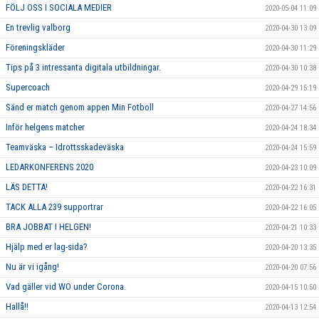
FÖLJ OSS I SOCIALA MEDIER
2020-05-04 11:09
En trevlig valborg
2020-04-30 13:09
Föreningskläder
2020-04-30 11:29
Tips på 3 intressanta digitala utbildningar.
2020-04-30 10:38
Supercoach
2020-04-29 15:19
Sänd er match genom appen Min Fotboll
2020-04-27 14:56
Inför helgens matcher
2020-04-24 18:34
Teamväska – Idrottsskadeväska
2020-04-24 15:59
LEDARKONFERENS 2020
2020-04-23 10:09
LÄS DETTA!
2020-04-22 16:31
TACK ALLA 239 supportrar
2020-04-22 16:05
BRA JOBBAT I HELGEN!
2020-04-21 10:33
Hjälp med er lag-sida?
2020-04-20 13:35
Nu är vi igång!
2020-04-20 07:56
Vad gäller vid WO under Corona.
2020-04-15 10:50
Hallå!!
2020-04-13 12:54