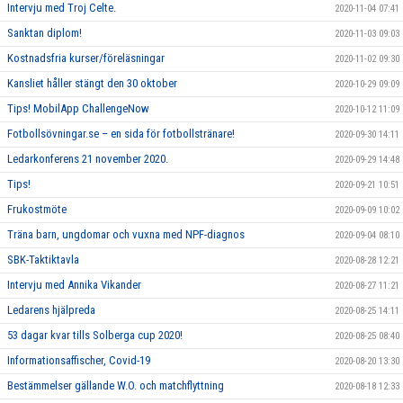
Intervju med Troj Celte.
2020-11-04 07:41
Sanktan diplom!
2020-11-03 09:03
Kostnadsfria kurser/föreläsningar
2020-11-02 09:30
Kansliet håller stängt den 30 oktober
2020-10-29 09:09
Tips! MobilApp ChallengeNow
2020-10-12 11:09
Fotbollsövningar.se – en sida för fotbollstränare!
2020-09-30 14:11
Ledarkonferens 21 november 2020.
2020-09-29 14:48
Tips!
2020-09-21 10:51
Frukostmöte
2020-09-09 10:02
Träna barn, ungdomar och vuxna med NPF-diagnos
2020-09-04 08:10
SBK-Taktiktavla
2020-08-28 12:21
Intervju med Annika Vikander
2020-08-27 11:21
Ledarens hjälpreda
2020-08-25 14:11
53 dagar kvar tills Solberga cup 2020!
2020-08-25 08:40
Informationsaffischer, Covid-19
2020-08-20 13:30
Bestämmelser gällande W.O. och matchflyttning
2020-08-18 12:33