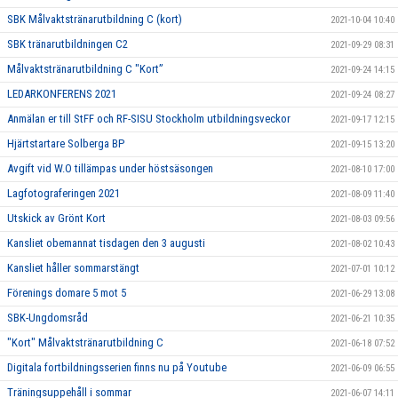
SBK Målvaktstränarutbildning C (kort)
2021-10-04 10:40
SBK tränarutbildningen C2
2021-09-29 08:31
Målvaktstränarutbildning C "Kort”
2021-09-24 14:15
LEDARKONFERENS 2021
2021-09-24 08:27
Anmälan er till StFF och RF-SISU Stockholm utbildningsveckor
2021-09-17 12:15
Hjärtstartare Solberga BP
2021-09-15 13:20
Avgift vid W.O tillämpas under höstsäsongen
2021-08-10 17:00
Lagfotograferingen 2021
2021-08-09 11:40
Utskick av Grönt Kort
2021-08-03 09:56
Kansliet obemannat tisdagen den 3 augusti
2021-08-02 10:43
Kansliet håller sommarstängt
2021-07-01 10:12
Förenings domare 5 mot 5
2021-06-29 13:08
SBK-Ungdomsråd
2021-06-21 10:35
"Kort" Målvaktstränarutbildning C
2021-06-18 07:52
Digitala fortbildningsserien finns nu på Youtube
2021-06-09 06:55
Träningsuppehåll i sommar
2021-06-07 14:11