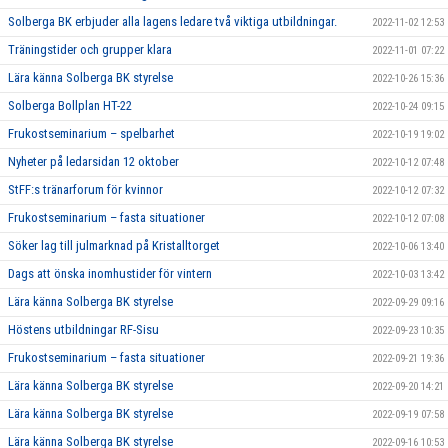
Solberga BK erbjuder alla lagens ledare två viktiga utbildningar.
2022-11-02 12:53
Träningstider och grupper klara
2022-11-01 07:22
Lära känna Solberga BK styrelse
2022-10-26 15:36
Solberga Bollplan HT-22
2022-10-24 09:15
Frukostseminarium – spelbarhet
2022-10-19 19:02
Nyheter på ledarsidan 12 oktober
2022-10-12 07:48
StFF:s tränarforum för kvinnor
2022-10-12 07:32
Frukostseminarium – fasta situationer
2022-10-12 07:08
Söker lag till julmarknad på Kristalltorget
2022-10-06 13:40
Dags att önska inomhustider för vintern
2022-10-03 13:42
Lära känna Solberga BK styrelse
2022-09-29 09:16
Höstens utbildningar RF-Sisu
2022-09-23 10:35
Frukostseminarium – fasta situationer
2022-09-21 19:36
Lära känna Solberga BK styrelse
2022-09-20 14:21
Lära känna Solberga BK styrelse
2022-09-19 07:58
Lära känna Solberga BK styrelse
2022-09-16 10:53