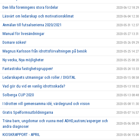
Den lilla föreningens stora fördelar
2020-06-12 18:29
Läsvärt om ledarskap och motivationsklimat
2020-06-04 12:30
Anmälan till futsalserierna 2020/2021
2020-05-31 12:37
Manual för livesändningar
2020-05-27 13:31
Domare sökes!
2020-05-26 09:29
Magnus Karlsson från idrottsförvaltningen på besök
2020-05-25 14:27
Ny vecka, Nya möjligheter
2020-05-25 08:20
Fantastiska fastighetsgruppen!
2020-05-24 10:33
Ledarskapets utmaningar och roller / DIGITAL
2020-05-15 08:58
Vad gör du vid en vanlig idrottsskada?
2020-05-13 18:02
Solberga CUP 2020
2020-05-13 08:48
I Idrotten vill gemensamma idé, värdegrund och vision
2020-05-08 11:30
Gratis Spelformsutbildningarna
2020-05-07 16:57
Träna barn, ungdomar och vuxna med ADHD,autism/asperger och
2020-05-06 08:39
andra diagnoser
KIOSKRAPPORT - APRIL
2020-05-04 15:04