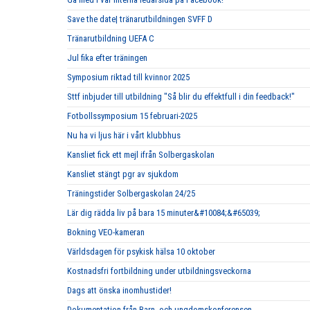
Save the date| tränarutbildningen SVFF D
Tränarutbildning UEFA C
Jul fika efter träningen
Symposium riktad till kvinnor 2025
Sttf inbjuder till utbildning "Så blir du effektfull i din feedback!"
Fotbollssymposium 15 februari-2025
Nu ha vi ljus här i vårt klubbhus
Kansliet fick ett mejl ifrån Solbergaskolan
Kansliet stängt pgr av sjukdom
Träningstider Solbergaskolan 24/25
Lär dig rädda liv på bara 15 minuter&#10084;&#65039;
Bokning VEO-kameran
Världsdagen för psykisk hälsa 10 oktober
Kostnadsfri fortbildning under utbildningsveckorna
Dags att önska inomhustider!
Dokumentation från Barn- och ungdomskonferensen