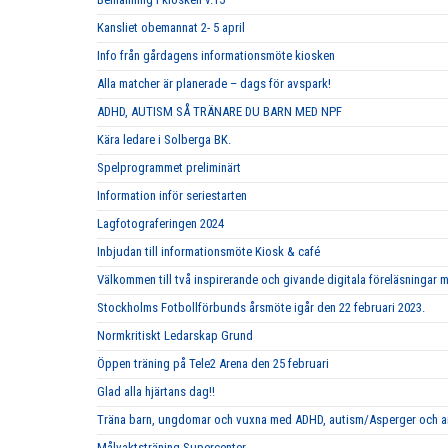
Kansliet obemannat 2- 5 april
Info från gårdagens informationsmöte kiosken
Alla matcher är planerade – dags för avspark!
ADHD, AUTISM SÅ TRÄNARE DU BARN MED NPF
Kära ledare i Solberga BK.
Spelprogrammet preliminärt
Information inför seriestarten
Lagfotograferingen 2024
Inbjudan till informationsmöte Kiosk & café
Välkommen till två inspirerande och givande digitala föreläsningar 
Stockholms Fotbollförbunds årsmöte igår den 22 februari 2023.
Normkritiskt Ledarskap Grund
Öppen träning på Tele2 Arena den 25 februari
Glad alla hjärtans dag!!
Träna barn, ungdomar och vuxna med ADHD, autism/Asperger och a
Målvaktsträning Supercenter