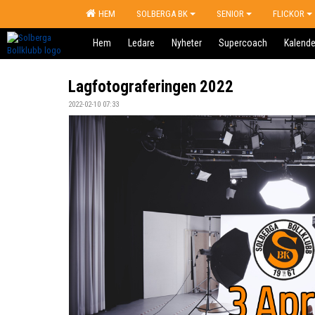
HEM
SOLBERGA BK
SENIOR
FLICKOR
Hem
Ledare
Nyheter
Supercoach
Kalende
Lagfotograferingen 2022
2022-02-10 07:33