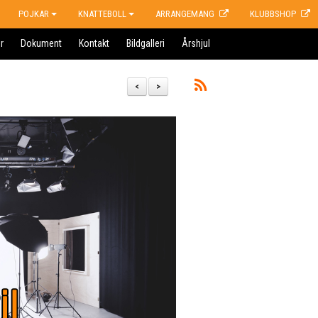
POJKAR
KNATTEBOLL
ARRANGEMANG
KLUBBSHOP
r
Dokument
Kontakt
Bildgalleri
Årshjul
<
>