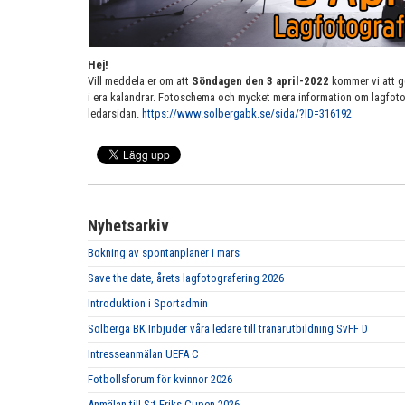
Hej!
Vill meddela er om att
Söndagen den 3 april-2022
kommer vi att g
i era kalandrar. Fotoschema och mycket mera information om lagfoto
ledarsidan.
https://www.solbergabk.se/sida/?ID=316192
Nyhetsarkiv
Bokning av spontanplaner i mars
Save the date, årets lagfotografering 2026
Introduktion i Sportadmin
Solberga BK Inbjuder våra ledare till tränarutbildning SvFF D
Intresseanmälan UEFA C
Fotbollsforum för kvinnor 2026
Anmälan till S:t Eriks-Cupen 2026