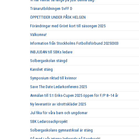
Tränarutbildningen SvFF D
ÖPPETTIDER UNDER PÅSK HELGEN
Förändringar med Grönt kort till säsongen 2025
Välkomna!
Information från Stockholms Fotbollsförbund 20250303
INBJUDAN till SBKs ledare
Solbergaskolan stängd
Kansliet stäng
Symposium riktad till kvinnor
Save The Date Ledarkonferens 2025
Anmälan till S:t Eriks-Cupen 2025 öppen för F/P 8–14 år
Ny leverantör av idrottskläder 2025
Jul fika för våra barn och ungdomar
SBK Ledarcoachprojekt
Solbergaskolans gymnastiksal är stäng
Gå med i vår interna ledarsida på Facebook!