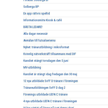
Solberga BP
En app rättvis speltid
Informationsmöte Kiosk & café
BÄSTA LEDARE!
Alla dagar necessär
Anmälan till futsalserierna
Nyhet: tränarutbildning i mikroformat
Kvinnlig nätverksträff tillsammans med DIF
Kansliet stängt torsdagen den 5 juni
MV-utbildning
Kansliet är stängt idag fredagen den 30 maj
12 nya utbildade SvFF D tränare i föreningen
Tränareutbildningen SvFF D dag 2
Förenings utbildade UEFA C tränare
4 nya utbildade UEFA C tränare i föreningen
Vi har väntat så länge på just denna dag!