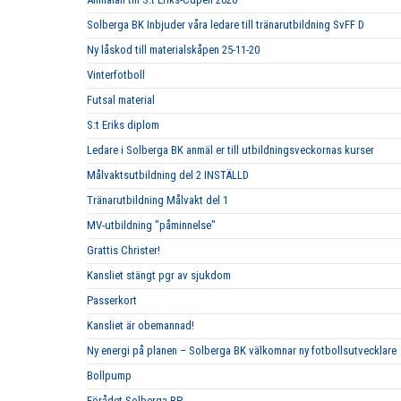
Solberga BK Inbjuder våra ledare till tränarutbildning SvFF D
Ny låskod till materialskåpen 25-11-20
Vinterfotboll
Futsal material
S:t Eriks diplom
Ledare i Solberga BK anmäl er till utbildningsveckornas kurser
Målvaktsutbildning del 2 INSTÄLLD
Tränarutbildning Målvakt del 1
MV-utbildning "påminnelse"
Grattis Christer!
Kansliet stängt pgr av sjukdom
Passerkort
Kansliet är obemannad!
Ny energi på planen – Solberga BK välkomnar ny fotbollsutvecklare
Bollpump
Förådet Solberga BP