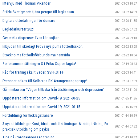
Intervju med Thomas Vikander
2021-03-03 10:37
Städa Sverige och tjäna pengar till lagkassan
2021-03-02 14:39
Digitala utbetalningar för domare
2021-02-26 11:35
Lagledarkurser 2021
2021-02-25 07:32
Generella dispenser även för pojkar
2021-02-24 09:18
Inbjudan till skodag! Prova nya puma fotbollsskor.
2021-02-22 13:25
Stockholms fotbollsförbunds nya hemsida
2021-02-22 10:04
Seriesammansättningen S:t Eriks-Cupen lagda!
2021-02-19 08:43
Råd för träning i kallt väder. SVFF,STFF
2021-02-03 14:41
Personer sökes till Solberga BK Arrangemangsgrupp!
2021-02-03 07:59
Gå minikursen "Vägen tillbaka från ätstörningar och depression"
2021-02-02 11:06
Uppdaterad Information om Covid-19, 2021-01-25
2021-01-25 11:26
Uppdaterad Information om Covid-19, 2021-01-15
2021-01-15 16:39
Fortbildning för flicklagstränare
2021-01-14 10:39
3 nya utbildningar Kost, idrott och ätstörningar, Allsidig träning, En
2021-01-14 07:22
praktisk utbildning om psykis
Tips på Coronaanpassad träning
2021-01-13 10:27