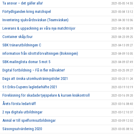
Ta ansvar – det gäller alla!
2021-05-05 14:55
Förtydliganden kring matchspel
2021-05-04 13:12
Inventering sjukvårdsväskan (Teamväskan)
2021-04-30 10:06
Leverans & uppackning av våra nya matchtröjor
2021-04-30 08:39
Container skåp/bur
2021-04-23 09:25
SBK tränarutbildningen C
2021-04-13 09:27
information från idrottsförvaltningen (Bokningen)
2021-04-09 10:05
SBK-mailinglista domar 5 mot 5
2021-04-09 07:49
Digital fortbildning – Få in fler målvakter!
2021-03-25 09:27
Dags att önska utomhusträningstider 2021
2021-03-23 11:24
S:t Eriks-Cupens lagledarhäfte 2021
2021-03-19 10:19
Föreläsning för skadade tjejspelare & kursen knäkontroll
2021-03-16 09:20
Årets första ledarträff
2021-03-16 08:40
2 nya digitala utbildningar
2021-03-12 10:37
Anmäl er till spelformsutbildningar
2021-03-09 12:02
Säsongsutvärdering 2020
2021-03-05 08:16