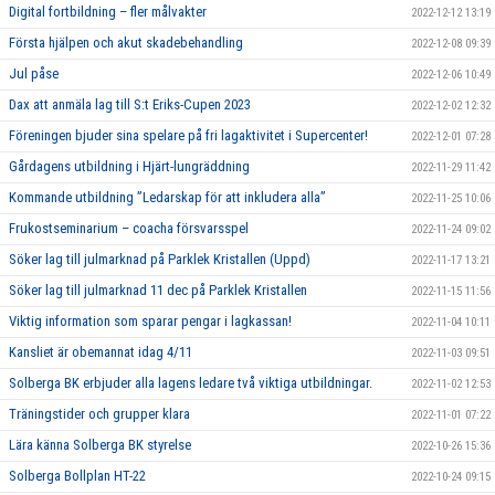
Digital fortbildning – fler målvakter
2022-12-12 13:19
Första hjälpen och akut skadebehandling
2022-12-08 09:39
Jul påse
2022-12-06 10:49
Dax att anmäla lag till S:t Eriks-Cupen 2023
2022-12-02 12:32
Föreningen bjuder sina spelare på fri lagaktivitet i Supercenter!
2022-12-01 07:28
Gårdagens utbildning i Hjärt-lungräddning
2022-11-29 11:42
Kommande utbildning ”Ledarskap för att inkludera alla”
2022-11-25 10:06
Frukostseminarium – coacha försvarsspel
2022-11-24 09:02
Söker lag till julmarknad på Parklek Kristallen (Uppd)
2022-11-17 13:21
Söker lag till julmarknad 11 dec på Parklek Kristallen
2022-11-15 11:56
Viktig information som sparar pengar i lagkassan!
2022-11-04 10:11
Kansliet är obemannat idag 4/11
2022-11-03 09:51
Solberga BK erbjuder alla lagens ledare två viktiga utbildningar.
2022-11-02 12:53
Träningstider och grupper klara
2022-11-01 07:22
Lära känna Solberga BK styrelse
2022-10-26 15:36
Solberga Bollplan HT-22
2022-10-24 09:15