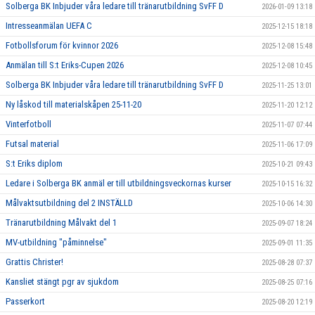
Solberga BK Inbjuder våra ledare till tränarutbildning SvFF D
2026-01-09 13:18
Intresseanmälan UEFA C
2025-12-15 18:18
Fotbollsforum för kvinnor 2026
2025-12-08 15:48
Anmälan till S:t Eriks-Cupen 2026
2025-12-08 10:45
Solberga BK Inbjuder våra ledare till tränarutbildning SvFF D
2025-11-25 13:01
Ny låskod till materialskåpen 25-11-20
2025-11-20 12:12
Vinterfotboll
2025-11-07 07:44
Futsal material
2025-11-06 17:09
S:t Eriks diplom
2025-10-21 09:43
Ledare i Solberga BK anmäl er till utbildningsveckornas kurser
2025-10-15 16:32
Målvaktsutbildning del 2 INSTÄLLD
2025-10-06 14:30
Tränarutbildning Målvakt del 1
2025-09-07 18:24
MV-utbildning "påminnelse"
2025-09-01 11:35
Grattis Christer!
2025-08-28 07:37
Kansliet stängt pgr av sjukdom
2025-08-25 07:16
Passerkort
2025-08-20 12:19