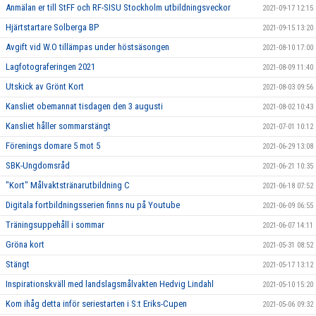
Anmälan er till StFF och RF-SISU Stockholm utbildningsveckor
2021-09-17 12:15
Hjärtstartare Solberga BP
2021-09-15 13:20
Avgift vid W.O tillämpas under höstsäsongen
2021-08-10 17:00
Lagfotograferingen 2021
2021-08-09 11:40
Utskick av Grönt Kort
2021-08-03 09:56
Kansliet obemannat tisdagen den 3 augusti
2021-08-02 10:43
Kansliet håller sommarstängt
2021-07-01 10:12
Förenings domare 5 mot 5
2021-06-29 13:08
SBK-Ungdomsråd
2021-06-21 10:35
"Kort" Målvaktstränarutbildning C
2021-06-18 07:52
Digitala fortbildningsserien finns nu på Youtube
2021-06-09 06:55
Träningsuppehåll i sommar
2021-06-07 14:11
Gröna kort
2021-05-31 08:52
Stängt
2021-05-17 13:12
Inspirationskväll med landslagsmålvakten Hedvig Lindahl
2021-05-10 15:20
Kom ihåg detta inför seriestarten i S:t Eriks-Cupen
2021-05-06 09:32