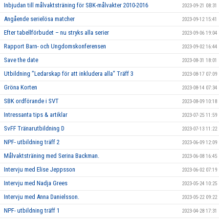
Inbjudan till målvaktsträning för SBK-målvakter 2010-2016
2023-09-21 08:31
Angående serielösa matcher
2023-09-12 15:41
Efter tabellförbudet – nu stryks alla serier
2023-09-06 19:04
Rapport Barn- och Ungdomskonferensen
2023-09-02 16:44
Save the date
2023-08-31 18:01
Utbildning ”Ledarskap för att inkludera alla” Träff 3
2023-08-17 07:09
Gröna Korten
2023-08-14 07:34
SBK ordförande i SVT
2023-08-09 10:18
Intressanta tips & artiklar
2023-07-25 11:59
SvFF Tränarutbildning D
2023-07-13 11:22
NPF- utbildning träff 2
2023-06-09 12:09
Målvaktsträning med Serina Backman.
2023-06-08 16:45
Intervju med Elise Jeppsson
2023-06-02 07:19
Intervju med Nadja Grees
2023-05-24 10:25
Intervju med Anna Danielsson.
2023-05-22 09:22
NPF- utbildning träff 1
2023-04-28 17:31