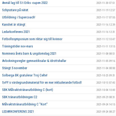
Anmäl lag till S:t Eriks -cupen 2022
2021-11-30 07:51
Schysstare på nätet
2021-11-19 12:57
Utbildning i Supercoach!
2021-11-17 07:55
Kansliet är stängt
2021-11-16 12:39
Ledarkonferens 2021
2021-11-16 12:31
Fotbollssymposium som riktar sig till kvinnor
2021-11-12 10:47
Träningstider nov-mars
2021-11-11 13:15
Nominera årets barn & ungdomslag 2021
2021-11-08 08:51
Avbokningsregler gymnastiksalar & idrottshallar
2021-11-05 09:16
Stängt 5 november
2021-11-04 08:00
Solberga BK gratulerar Troj Celte!
2021-10-25 09:31
SvFF:s värdegrundsmaterial för en mer inkluderande fotboll
2021-10-15 07:45
SBK Målvaktstränarutbildning C (kort)
2021-10-04 10:40
SBK tränarutbildningen C2
2021-09-29 08:31
Målvaktstränarutbildning C "Kort”
2021-09-24 14:15
LEDARKONFERENS 2021
2021-09-24 08:27