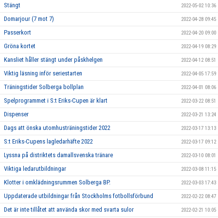
Stängt
2022-05-02 10:36
Domarjour (7 mot 7)
2022-04-28 09:45
Passerkort
2022-04-20 09:00
Gröna kortet
2022-04-19 08:29
Kansliet håller stängt under påskhelgen
2022-04-12 08:51
Viktig läsning inför seriestarten
2022-04-05 17:59
Träningstider Solberga bollplan
2022-04-01 08:06
Spelprogrammet i S:t Eriks-Cupen är klart
2022-03-22 08:51
Dispenser
2022-03-21 13:24
Dags att önska utomhusträningstider 2022
2022-03-17 13:13
S:t Eriks-Cupens lagledarhäfte 2022
2022-03-17 09:12
Lyssna på distriktets damallsvenska tränare
2022-03-10 08:01
Viktiga ledarutbildningar
2022-03-08 11:15
Klotter i omklädningsrummen Solberga BP.
2022-03-03 17:43
Uppdaterade utbildningar från Stockholms fotbollsförbund
2022-02-22 08:47
Det är inte tillåtet att använda skor med svarta sulor
2022-02-21 10:05