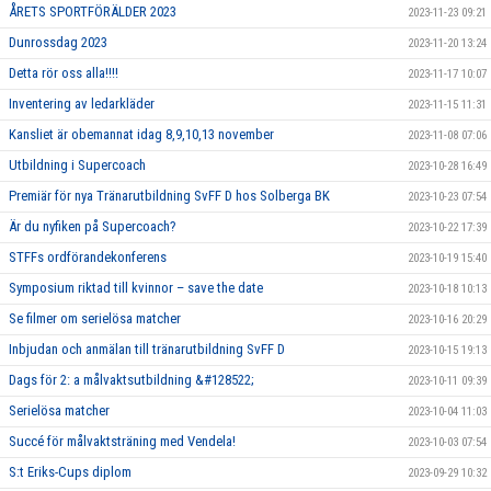
ÅRETS SPORTFÖRÄLDER 2023
2023-11-23 09:21
Dunrossdag 2023
2023-11-20 13:24
Detta rör oss alla!!!!
2023-11-17 10:07
Inventering av ledarkläder
2023-11-15 11:31
Kansliet är obemannat idag 8,9,10,13 november
2023-11-08 07:06
Utbildning i Supercoach
2023-10-28 16:49
Premiär för nya Tränarutbildning SvFF D hos Solberga BK
2023-10-23 07:54
Är du nyfiken på Supercoach?
2023-10-22 17:39
STFFs ordförandekonferens
2023-10-19 15:40
Symposium riktad till kvinnor – save the date
2023-10-18 10:13
Se filmer om serielösa matcher
2023-10-16 20:29
Inbjudan och anmälan till tränarutbildning SvFF D
2023-10-15 19:13
Dags för 2: a målvaktsutbildning &#128522;
2023-10-11 09:39
Serielösa matcher
2023-10-04 11:03
Succé för målvaktsträning med Vendela!
2023-10-03 07:54
S:t Eriks-Cups diplom
2023-09-29 10:32