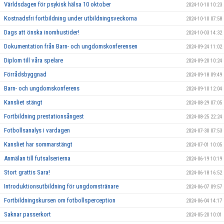
Världsdagen för psykisk hälsa 10 oktober
2024-10-10 10:23
Kostnadsfri fortbildning under utbildningsveckorna
2024-10-10 07:58
Dags att önska inomhustider!
2024-10-03 14:32
Dokumentation från Barn- och ungdomskonferensen
2024-09-24 11:02
Diplom till våra spelare
2024-09-20 10:24
Förrådsbyggnad
2024-09-18 09:49
Barn- och ungdomskonferens
2024-09-10 12:04
Kansliet stängt
2024-08-29 07:05
Fortbildning prestationsångest
2024-08-25 22:24
Fotbollsanalys i vardagen
2024-07-30 07:53
Kansliet har sommarstängt
2024-07-01 10:05
Anmälan till futsalserierna
2024-06-19 10:19
Stort grattis Sara!
2024-06-18 16:52
Introduktionsutbildning för ungdomstränare
2024-06-07 09:57
Fortbildningskursen om fotbollsperception
2024-06-04 14:17
Saknar passerkort
2024-05-20 10:01