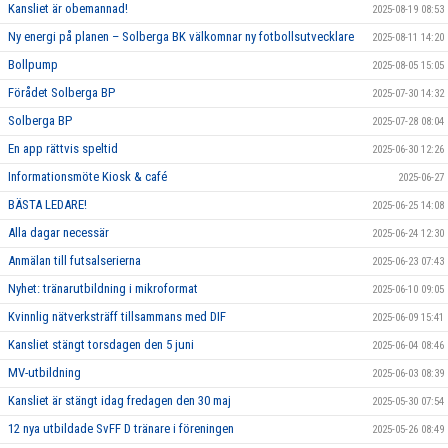
Kansliet är obemannad!
2025-08-19 08:53
Ny energi på planen – Solberga BK välkomnar ny fotbollsutvecklare
2025-08-11 14:20
Bollpump
2025-08-05 15:05
Förådet Solberga BP
2025-07-30 14:32
Solberga BP
2025-07-28 08:04
En app rättvis speltid
2025-06-30 12:26
Informationsmöte Kiosk & café
2025-06-27
BÄSTA LEDARE!
2025-06-25 14:08
Alla dagar necessär
2025-06-24 12:30
Anmälan till futsalserierna
2025-06-23 07:43
Nyhet: tränarutbildning i mikroformat
2025-06-10 09:05
Kvinnlig nätverksträff tillsammans med DIF
2025-06-09 15:41
Kansliet stängt torsdagen den 5 juni
2025-06-04 08:46
MV-utbildning
2025-06-03 08:39
Kansliet är stängt idag fredagen den 30 maj
2025-05-30 07:54
12 nya utbildade SvFF D tränare i föreningen
2025-05-26 08:49