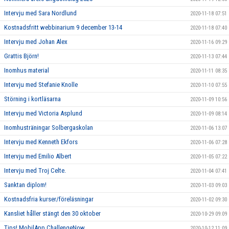
Intervju med Sara Nordlund
2020-11-18 07:51
Kostnadsfritt webbinarium 9 december 13-14
2020-11-18 07:40
Intervju med Johan Alex
2020-11-16 09:29
Grattis Björn!
2020-11-13 07:44
Inomhus material
2020-11-11 08:35
Intervju med Stefanie Knolle
2020-11-10 07:55
Störning i kortläsarna
2020-11-09 10:56
Intervju med Victoria Asplund
2020-11-09 08:14
Inomhusträningar Solbergaskolan
2020-11-06 13:07
Intervju med Kenneth Ekfors
2020-11-06 07:28
Intervju med Emilio Albert
2020-11-05 07:22
Intervju med Troj Celte.
2020-11-04 07:41
Sanktan diplom!
2020-11-03 09:03
Kostnadsfria kurser/föreläsningar
2020-11-02 09:30
Kansliet håller stängt den 30 oktober
2020-10-29 09:09
Tips! MobilApp ChallengeNow
2020-10-12 11:09