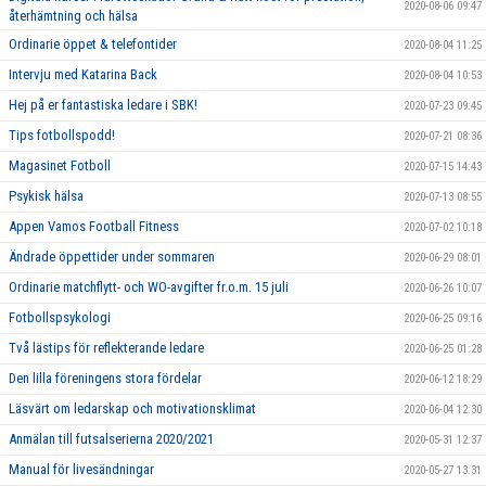
2020-08-06 09:47
återhämtning och hälsa
Ordinarie öppet & telefontider
2020-08-04 11:25
Intervju med Katarina Back
2020-08-04 10:53
Hej på er fantastiska ledare i SBK!
2020-07-23 09:45
Tips fotbollspodd!
2020-07-21 08:36
Magasinet Fotboll
2020-07-15 14:43
Psykisk hälsa
2020-07-13 08:55
Appen Vamos Football Fitness
2020-07-02 10:18
Ändrade öppettider under sommaren
2020-06-29 08:01
Ordinarie matchflytt- och WO-avgifter fr.o.m. 15 juli
2020-06-26 10:07
Fotbollspsykologi
2020-06-25 09:16
Två lästips för reflekterande ledare
2020-06-25 01:28
Den lilla föreningens stora fördelar
2020-06-12 18:29
Läsvärt om ledarskap och motivationsklimat
2020-06-04 12:30
Anmälan till futsalserierna 2020/2021
2020-05-31 12:37
Manual för livesändningar
2020-05-27 13:31