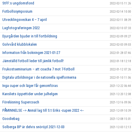
StFF:s ungdomsfond
2022-02-15 11:26
Fotbollssymposium
2022-02-14 10:00
Utvecklingsveckan 4 – 7 april
2022-02-11 08:39
Lagfotograferingen 2022
2022-02-10 07:33
Djurgården bjuder in till fortbildning
2022-02-09 09:27
Golvvård klubblokalen
2022-02-03 09:03
Information från bokningen 2021-01-27
2022-01-28 07:46
Jämställd fotboll leder till jämlik fotboll!
2022-01-18 12:18
Frukostseminarium – att coacha 7 mot 7-fotboll
2022-01-12 07:26
Digitala utbildningar i de nationella spelformerna
2022-01-10 11:06
Inga cuper och läger får genomföras
2021-12-22 06:44
Kansliets öppettider under julhelgen
2021-12-20 12:08
Föreläsning Supercoach
2021-12-16 09:06
PÅMINNELSE --> Anmäl lag till S:t Eriks -cupen 2022 <--
2021-12-09 10:39
Goodiebag
2021-12-08 15:01
Solberga BP är delvis snöröjd 2021-12-03
2021-12-03 12:13