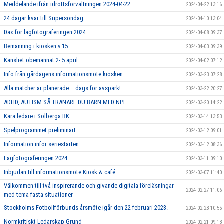
Meddelande ifrån idrottsförvaltningen 2024-04-22.
2024-04-22 13:16
24 dagar kvar till Supersöndag
2024-04-10 13:04
Dax för lagfotograferingen 2024
2024-04-08 09:37
Bemanning i kiosken v.15
2024-04-03 09:39
Kansliet obemannat 2- 5 april
2024-04-02 07:12
Info från gårdagens informationsmöte kiosken
2024-03-23 07:28
Alla matcher är planerade – dags för avspark!
2024-03-22 20:27
ADHD, AUTISM SÅ TRÄNARE DU BARN MED NPF
2024-03-20 14:22
Kära ledare i Solberga BK.
2024-03-14 13:53
Spelprogrammet preliminärt
2024-03-12 09:01
Information inför seriestarten
2024-03-12 08:36
Lagfotograferingen 2024
2024-03-11 09:10
Inbjudan till informationsmöte Kiosk & café
2024-03-07 11:40
Välkommen till två inspirerande och givande digitala föreläsningar
2024-02-27 11:06
med tema fasta situationer
Stockholms Fotbollförbunds årsmöte igår den 22 februari 2023.
2024-02-23 10:55
Normkritiskt Ledarskap Grund
2024-02-21 09:13