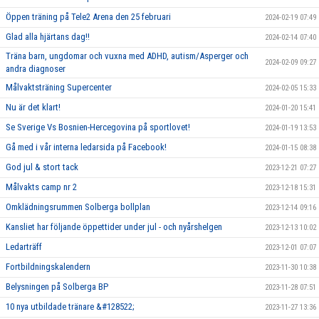
Öppen träning på Tele2 Arena den 25 februari
2024-02-19 07:49
Glad alla hjärtans dag!!
2024-02-14 07:40
Träna barn, ungdomar och vuxna med ADHD, autism/Asperger och
2024-02-09 09:27
andra diagnoser
Målvaktsträning Supercenter
2024-02-05 15:33
Nu är det klart!
2024-01-20 15:41
Se Sverige Vs Bosnien-Hercegovina på sportlovet!
2024-01-19 13:53
Gå med i vår interna ledarsida på Facebook!
2024-01-15 08:38
God jul & stort tack
2023-12-21 07:27
Målvakts camp nr 2
2023-12-18 15:31
Omklädningsrummen Solberga bollplan
2023-12-14 09:16
Kansliet har följande öppettider under jul - och nyårshelgen
2023-12-13 10:02
Ledarträff
2023-12-01 07:07
Fortbildningskalendern
2023-11-30 10:38
Belysningen på Solberga BP
2023-11-28 07:51
10 nya utbildade tränare &#128522;
2023-11-27 13:36