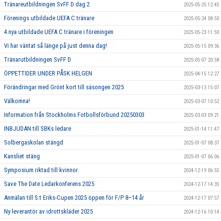
Tränareutbildningen SvFF D dag 2
2025-05-25 12:45
Förenings utbildade UEFA C tränare
2025-05-24 08:50
4 nya utbildade UEFA C tränare i föreningen
2025-05-23 11:50
Vi har väntat så länge på just denna dag!
2025-05-15 09:36
Tränarutbildningen SvFF D
2025-05-07 20:58
ÖPPETTIDER UNDER PÅSK HELGEN
2025-04-15 12:27
Förändringar med Grönt kort till säsongen 2025
2025-03-13 15:07
Välkomna!
2025-03-07 10:52
Information från Stockholms Fotbollsförbund 20250303
2025-03-03 09:21
INBJUDAN till SBKs ledare
2025-01-14 11:47
Solbergaskolan stängd
2025-01-07 08:37
Kansliet stäng
2025-01-07 06:06
Symposium riktad till kvinnor
2024-12-19 06:55
Save The Date Ledarkonferens 2025
2024-12-17 14:35
Anmälan till S:t Eriks-Cupen 2025 öppen för F/P 8–14 år
2024-12-17 07:57
Ny leverantör av idrottskläder 2025
2024-12-16 10:14