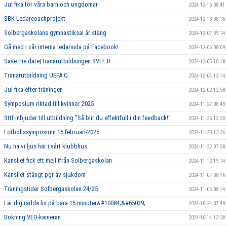
Jul fika för våra barn och ungdomar
2024-12-16 08:41
SBK Ledarcoachprojekt
2024-12-13 08:16
Solbergaskolans gymnastiksal är stäng
2024-12-07 09:14
Gå med i vår interna ledarsida på Facebook!
2024-12-06 08:09
Save the date| tränarutbildningen SVFF D
2024-12-05 10:18
Tränarutbildning UEFA C
2024-12-04 13:14
Jul fika efter träningen
2024-12-02 12:58
Symposium riktad till kvinnor 2025
2024-11-27 08:43
Sttf inbjuder till utbildning "Så blir du effektfull i din feedback!"
2024-11-26 12:20
Fotbollssymposium 15 februari-2025
2024-11-23 13:26
Nu ha vi ljus här i vårt klubbhus
2024-11-22 07:58
Kansliet fick ett mejl ifrån Solbergaskolan
2024-11-12 19:14
Kansliet stängt pgr av sjukdom
2024-11-07 08:16
Träningstider Solbergaskolan 24/25
2024-11-05 08:14
Lär dig rädda liv på bara 15 minuter&#10084;&#65039;
2024-10-24 07:49
Bokning VEO-kameran
2024-10-14 13:30