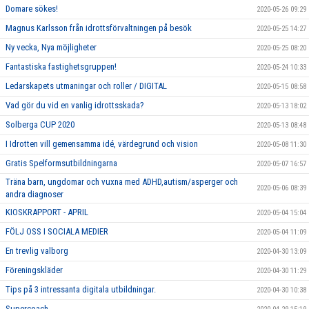
Domare sökes!
2020-05-26 09:29
Magnus Karlsson från idrottsförvaltningen på besök
2020-05-25 14:27
Ny vecka, Nya möjligheter
2020-05-25 08:20
Fantastiska fastighetsgruppen!
2020-05-24 10:33
Ledarskapets utmaningar och roller / DIGITAL
2020-05-15 08:58
Vad gör du vid en vanlig idrottsskada?
2020-05-13 18:02
Solberga CUP 2020
2020-05-13 08:48
I Idrotten vill gemensamma idé, värdegrund och vision
2020-05-08 11:30
Gratis Spelformsutbildningarna
2020-05-07 16:57
Träna barn, ungdomar och vuxna med ADHD,autism/asperger och
2020-05-06 08:39
andra diagnoser
KIOSKRAPPORT - APRIL
2020-05-04 15:04
FÖLJ OSS I SOCIALA MEDIER
2020-05-04 11:09
En trevlig valborg
2020-04-30 13:09
Föreningskläder
2020-04-30 11:29
Tips på 3 intressanta digitala utbildningar.
2020-04-30 10:38
Supercoach