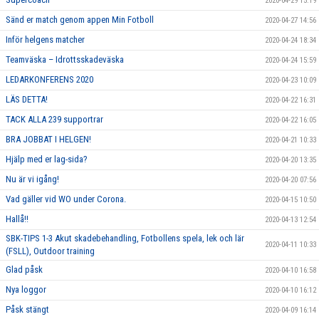
2020-04-29 15:19
Sänd er match genom appen Min Fotboll
2020-04-27 14:56
Inför helgens matcher
2020-04-24 18:34
Teamväska – Idrottsskadeväska
2020-04-24 15:59
LEDARKONFERENS 2020
2020-04-23 10:09
LÄS DETTA!
2020-04-22 16:31
TACK ALLA 239 supportrar
2020-04-22 16:05
BRA JOBBAT I HELGEN!
2020-04-21 10:33
Hjälp med er lag-sida?
2020-04-20 13:35
Nu är vi igång!
2020-04-20 07:56
Vad gäller vid WO under Corona.
2020-04-15 10:50
Hallå!!
2020-04-13 12:54
SBK-TIPS 1-3 Akut skadebehandling, Fotbollens spela, lek och lär
2020-04-11 10:33
(FSLL), Outdoor training
Glad påsk
2020-04-10 16:58
Nya loggor
2020-04-10 16:12
Påsk stängt
2020-04-09 16:14