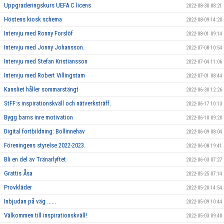
Uppgraderingskurs UEFA C licens
2022-08-30 08:21
Höstens kiosk schema
2022-08-09 14:20
Intervju med Ronny Forslöf
2022-08-01 09:14
Intervju med Jonny Johansson.
2022-07-08 10:54
Intervju med Stefan Kristiansson
2022-07-04 11:06
Intervju med Robert Villingstam
2022-07-01 08:44
Kansliet håller sommarstängt
2022-06-30 12:26
StFF:s inspirationskväll och nätverksträff.
2022-06-17 10:13
Bygg barns inre motivation
2022-06-10 09:20
Digital fortbildning: Bollinnehav
2022-06-09 08:04
Föreningens styrelse 2022-2023.
2022-06-08 19:41
Bli en del av Tränarlyftet
2022-06-03 07:27
Grattis Åsa
2022-05-25 07:14
Provkläder
2022-05-20 14:54
Inbjudan på väg ......
2022-05-09 10:44
Välkommen till inspirationskväll!
2022-05-03 09:40