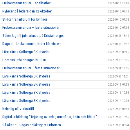
Frukostseminarium – spelbarhet
2022-10-19 19:02
Nyheter på ledarsidan 12 oktober
2022-10-12 07:48
StFF:s tränarforum för kvinnor
2022-10-12 07:32
Frukostseminarium – fasta situationer
2022-10-12 07:08
Söker lag till julmarknad på Kristalltorget
2022-10-06 13:40
Dags att önska inomhustider för vintern
2022-10-03 13:42
Lära känna Solberga BK styrelse
2022-09-29 09:16
Höstens utbildningar RF-Sisu
2022-09-23 10:35
Frukostseminarium – fasta situationer
2022-09-21 19:36
Lära känna Solberga BK styrelse
2022-09-20 14:21
Lära känna Solberga BK styrelse
2022-09-19 07:58
Lära känna Solberga BK styrelse
2022-09-16 10:53
Lära känna Solberga BK styrelse
2022-09-14 10:38
Kvinnlig nätverksträff
2022-09-09 07:43
Digital utbildning "Tejpning av axlar, armbågar, knän och fötter"
2022-09-06 13:56
Så ökar du ungas delaktighet i idrotten
2022-09-05 08:34