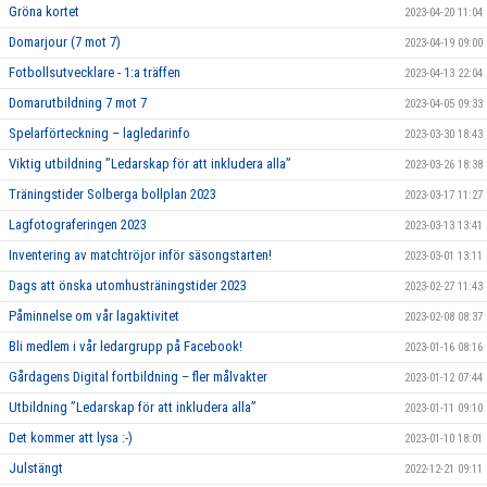
Gröna kortet
2023-04-20 11:04
Domarjour (7 mot 7)
2023-04-19 09:00
Fotbollsutvecklare - 1:a träffen
2023-04-13 22:04
Domarutbildning 7 mot 7
2023-04-05 09:33
Spelarförteckning – lagledarinfo
2023-03-30 18:43
Viktig utbildning ”Ledarskap för att inkludera alla”
2023-03-26 18:38
Träningstider Solberga bollplan 2023
2023-03-17 11:27
Lagfotograferingen 2023
2023-03-13 13:41
Inventering av matchtröjor inför säsongstarten!
2023-03-01 13:11
Dags att önska utomhusträningstider 2023
2023-02-27 11:43
Påminnelse om vår lagaktivitet
2023-02-08 08:37
Bli medlem i vår ledargrupp på Facebook!
2023-01-16 08:16
Gårdagens Digital fortbildning – fler målvakter
2023-01-12 07:44
Utbildning ”Ledarskap för att inkludera alla”
2023-01-11 09:10
Det kommer att lysa :-)
2023-01-10 18:01
Julstängt
2022-12-21 09:11