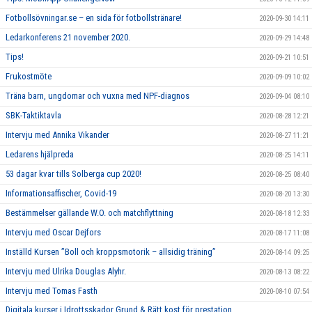
Fotbollsövningar.se – en sida för fotbollstränare!
2020-09-30 14:11
Ledarkonferens 21 november 2020.
2020-09-29 14:48
Tips!
2020-09-21 10:51
Frukostmöte
2020-09-09 10:02
Träna barn, ungdomar och vuxna med NPF-diagnos
2020-09-04 08:10
SBK-Taktiktavla
2020-08-28 12:21
Intervju med Annika Vikander
2020-08-27 11:21
Ledarens hjälpreda
2020-08-25 14:11
53 dagar kvar tills Solberga cup 2020!
2020-08-25 08:40
Informationsaffischer, Covid-19
2020-08-20 13:30
Bestämmelser gällande W.O. och matchflyttning
2020-08-18 12:33
Intervju med Oscar Dejfors
2020-08-17 11:08
Inställd Kursen ”Boll och kroppsmotorik – allsidig träning”
2020-08-14 09:25
Intervju med Ulrika Douglas Alyhr.
2020-08-13 08:22
Intervju med Tomas Fasth
2020-08-10 07:54
Digitala kurser i Idrottsskador Grund & Rätt kost för prestation,