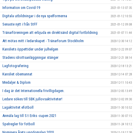
Information om Covid-19
2021-01-13 07:35
Digitala utbildningar i de nya spelformerna
2021-01-12 10:55
Senaste nytt i från StFF
2021-01-12 09:08
Tränarföreningen att erbjuda en direktsänd digital fortbildning
2021-01-07 11:44
Att mötas mitt i ledarskapet - Tränarforum Stockholm
2020-12-30 14:12
Kansliets öppettider under julhelgen
2020-12-22 09:07
Stadens idrottsanläggningar stänger
2020-12-21 08:14
Lagfotografering
2020-12-18 13:21
Kansliet obemannat
2020-12-14 07:28
Medaljer & Diplom
2020-12-11 10:43
I dag är det Internationella frivilligdagen.
2020-12-05 13:49
Ledare sökes till SBK jullovsaktiviteter!
2020-12-02 09:30
Lagaktivitet efotboll
2020-11-30 10:52
Anmäla lag till S:t Eriks -cupen 2021
2020-11-30 07:15
Spelregler för fotboll
2020-11-24 10:12
Nominera årets ungdomslag 2020
2020-11-19 12:30