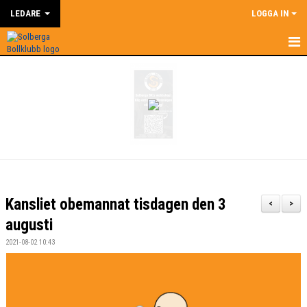
LEDARE
LOGGA IN
HEM
LEDARE
NYHETER
SUPERCOACH
KALENDER
Kansliet obemannat tisdagen den 3
<
>
DOKUMENT
augusti
2021-08-02 10:43
KONTAKT
BILDGALLERI
ÅRSHJUL