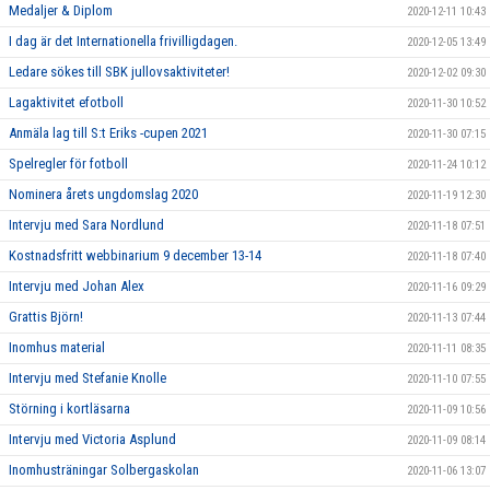
Medaljer & Diplom
2020-12-11 10:43
I dag är det Internationella frivilligdagen.
2020-12-05 13:49
Ledare sökes till SBK jullovsaktiviteter!
2020-12-02 09:30
Lagaktivitet efotboll
2020-11-30 10:52
Anmäla lag till S:t Eriks -cupen 2021
2020-11-30 07:15
Spelregler för fotboll
2020-11-24 10:12
Nominera årets ungdomslag 2020
2020-11-19 12:30
Intervju med Sara Nordlund
2020-11-18 07:51
Kostnadsfritt webbinarium 9 december 13-14
2020-11-18 07:40
Intervju med Johan Alex
2020-11-16 09:29
Grattis Björn!
2020-11-13 07:44
Inomhus material
2020-11-11 08:35
Intervju med Stefanie Knolle
2020-11-10 07:55
Störning i kortläsarna
2020-11-09 10:56
Intervju med Victoria Asplund
2020-11-09 08:14
Inomhusträningar Solbergaskolan
2020-11-06 13:07