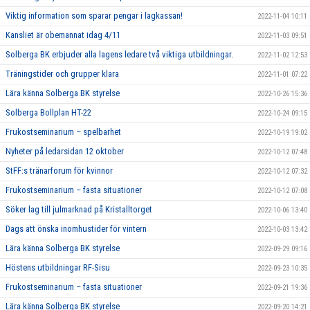
Viktig information som sparar pengar i lagkassan!
2022-11-04 10:11
Kansliet är obemannat idag 4/11
2022-11-03 09:51
Solberga BK erbjuder alla lagens ledare två viktiga utbildningar.
2022-11-02 12:53
Träningstider och grupper klara
2022-11-01 07:22
Lära känna Solberga BK styrelse
2022-10-26 15:36
Solberga Bollplan HT-22
2022-10-24 09:15
Frukostseminarium – spelbarhet
2022-10-19 19:02
Nyheter på ledarsidan 12 oktober
2022-10-12 07:48
StFF:s tränarforum för kvinnor
2022-10-12 07:32
Frukostseminarium – fasta situationer
2022-10-12 07:08
Söker lag till julmarknad på Kristalltorget
2022-10-06 13:40
Dags att önska inomhustider för vintern
2022-10-03 13:42
Lära känna Solberga BK styrelse
2022-09-29 09:16
Höstens utbildningar RF-Sisu
2022-09-23 10:35
Frukostseminarium – fasta situationer
2022-09-21 19:36
Lära känna Solberga BK styrelse
2022-09-20 14:21