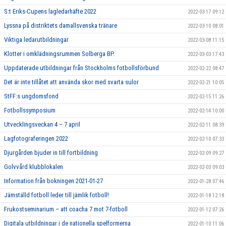
S:t Eriks-Cupens lagledarhäfte 2022
2022-03-17 09:12
Lyssna på distriktets damallsvenska tränare
2022-03-10 08:01
Viktiga ledarutbildningar
2022-03-08 11:15
Klotter i omklädningsrummen Solberga BP.
2022-03-03 17:43
Uppdaterade utbildningar från Stockholms fotbollsförbund
2022-02-22 08:47
Det är inte tillåtet att använda skor med svarta sulor
2022-02-21 10:05
StFF:s ungdomsfond
2022-02-15 11:26
Fotbollssymposium
2022-02-14 10:00
Utvecklingsveckan 4 – 7 april
2022-02-11 08:39
Lagfotograferingen 2022
2022-02-10 07:33
Djurgården bjuder in till fortbildning
2022-02-09 09:27
Golvvård klubblokalen
2022-02-03 09:03
Information från bokningen 2021-01-27
2022-01-28 07:46
Jämställd fotboll leder till jämlik fotboll!
2022-01-18 12:18
Frukostseminarium – att coacha 7 mot 7-fotboll
2022-01-12 07:26
Digitala utbildningar i de nationella spelformerna
2022-01-10 11:06