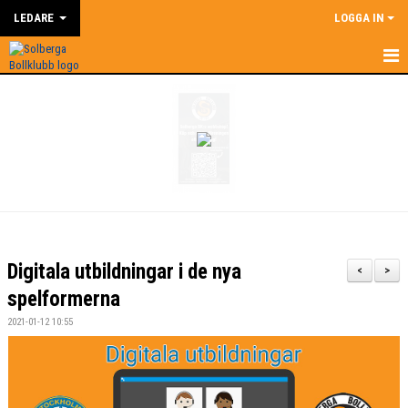
LEDARE
LOGGA IN
HEM
LEDARE
NYHETER
SUPERCOACH
KALENDER
Digitala utbildningar i de nya
<
>
DOKUMENT
spelformerna
2021-01-12 10:55
KONTAKT
BILDGALLERI
ÅRSHJUL