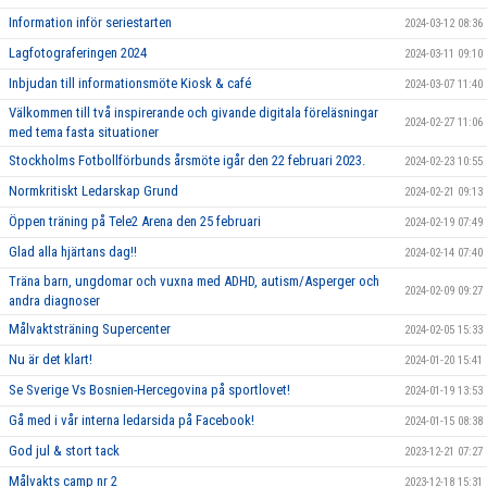
Information inför seriestarten
2024-03-12 08:36
Lagfotograferingen 2024
2024-03-11 09:10
Inbjudan till informationsmöte Kiosk & café
2024-03-07 11:40
Välkommen till två inspirerande och givande digitala föreläsningar
2024-02-27 11:06
med tema fasta situationer
Stockholms Fotbollförbunds årsmöte igår den 22 februari 2023.
2024-02-23 10:55
Normkritiskt Ledarskap Grund
2024-02-21 09:13
Öppen träning på Tele2 Arena den 25 februari
2024-02-19 07:49
Glad alla hjärtans dag!!
2024-02-14 07:40
Träna barn, ungdomar och vuxna med ADHD, autism/Asperger och
2024-02-09 09:27
andra diagnoser
Målvaktsträning Supercenter
2024-02-05 15:33
Nu är det klart!
2024-01-20 15:41
Se Sverige Vs Bosnien-Hercegovina på sportlovet!
2024-01-19 13:53
Gå med i vår interna ledarsida på Facebook!
2024-01-15 08:38
God jul & stort tack
2023-12-21 07:27
Målvakts camp nr 2
2023-12-18 15:31