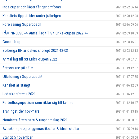
Inga cuper och läger får genomföras
2021-12-22 06:44
Kansliets öppettider under julhelgen
2021-12-20 12:08
Föreläsning Supercoach
2021-12-16 09:06
PÅMINNELSE --> Anmäl lag till S:t Eriks -cupen 2022 <--
2021-12-09 10:39
Goodiebag
2021-12-08 15:01
Solberga BP är delvis snöröjd 2021-12-03
2021-12-03 12:13
Anmäl lag till S:t Eriks -cupen 2022
2021-11-30 07:51
Schysstare på nätet
2021-11-19 12:57
Utbildning i Supercoach!
2021-11-17 07:55
Kansliet är stängt
2021-11-16 12:39
Ledarkonferens 2021
2021-11-16 12:31
Fotbollssymposium som riktar sig till kvinnor
2021-11-12 10:47
Träningstider nov-mars
2021-11-11 13:15
Nominera årets barn & ungdomslag 2021
2021-11-08 08:51
Avbokningsregler gymnastiksalar & idrottshallar
2021-11-05 09:16
Stängt 5 november
2021-11-04 08:00