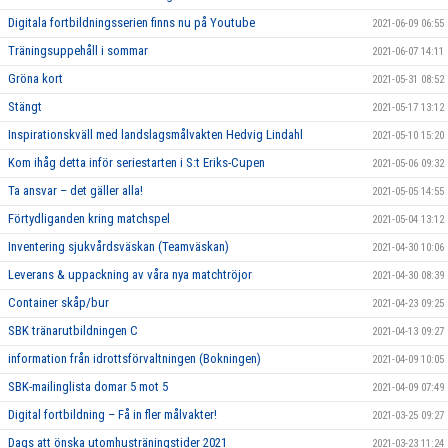
Digitala fortbildningsserien finns nu på Youtube
2021-06-09 06:55
Träningsuppehåll i sommar
2021-06-07 14:11
Gröna kort
2021-05-31 08:52
Stängt
2021-05-17 13:12
Inspirationskväll med landslagsmålvakten Hedvig Lindahl
2021-05-10 15:20
Kom ihåg detta inför seriestarten i S:t Eriks-Cupen
2021-05-06 09:32
Ta ansvar – det gäller alla!
2021-05-05 14:55
Förtydliganden kring matchspel
2021-05-04 13:12
Inventering sjukvårdsväskan (Teamväskan)
2021-04-30 10:06
Leverans & uppackning av våra nya matchtröjor
2021-04-30 08:39
Container skåp/bur
2021-04-23 09:25
SBK tränarutbildningen C
2021-04-13 09:27
information från idrottsförvaltningen (Bokningen)
2021-04-09 10:05
SBK-mailinglista domar 5 mot 5
2021-04-09 07:49
Digital fortbildning – Få in fler målvakter!
2021-03-25 09:27
Dags att önska utomhusträningstider 2021
2021-03-23 11:24