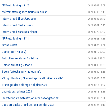
NPF- utbildning träff 2
2023-06-09 12:09
Målvaktsträning med Serina Backman.
2023-06-08 16:45
Intervju med Elise Jeppsson
2023-06-02 07:19
Intervju med Nadja Grees
2023-05-24 10:25
Intervju med Anna Danielsson.
2023-05-22 09:22
NPF- utbildning träff 1
2023-04-28 17:31
Gröna kortet
2023-04-20 11:04
Domarjour (7 mot 7)
2023-04-19 09:00
Fotbollsutvecklare - 1:a träffen
2023-04-13 22:04
Domarutbildning 7 mot 7
2023-04-05 09:33
Spelarförteckning – lagledarinfo
2023-03-30 18:43
Viktig utbildning ”Ledarskap för att inkludera alla”
2023-03-26 18:38
Träningstider Solberga bollplan 2023
2023-03-17 11:27
Lagfotograferingen 2023
2023-03-13 13:41
Inventering av matchtröjor inför säsongstarten!
2023-03-01 13:11
Dags att önska utomhusträningstider 2023
2023-02-27 11:43