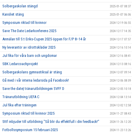
Solbergaskolan stängd
2025-01-07 08:37
Kansliet stäng
2025-01-07 06:06
Symposium riktad till kvinnor
2024-12-19 06:55
Save The Date Ledarkonferens 2025
2024-12-17 14:35
Anmälan till S:t Eriks-Cupen 2025 öppen för F/P 8–14 år
2024-12-17 07:57
Ny leverantör av idrottskläder 2025
2024-12-16 10:14
Jul fika för våra barn och ungdomar
2024-12-16 08:41
SBK Ledarcoachprojekt
2024-12-13 08:16
Solbergaskolans gymnastiksal är stäng
2024-12-07 09:14
Gå med i vår interna ledarsida på Facebook!
2024-12-06 08:09
Save the date| tränarutbildningen SVFF D
2024-12-05 10:18
Tränarutbildning UEFA C
2024-12-04 13:14
Jul fika efter träningen
2024-12-02 12:58
Symposium riktad till kvinnor 2025
2024-11-27 08:43
Sttf inbjuder till utbildning "Så blir du effektfull i din feedback!"
2024-11-26 12:20
Fotbollssymposium 15 februari-2025
2024-11-23 13:26