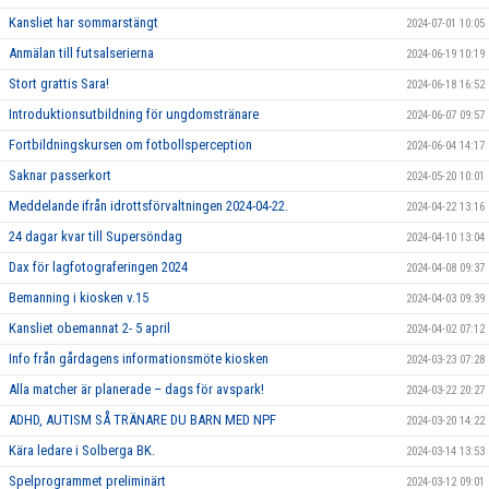
Kansliet har sommarstängt
2024-07-01 10:05
Anmälan till futsalserierna
2024-06-19 10:19
Stort grattis Sara!
2024-06-18 16:52
Introduktionsutbildning för ungdomstränare
2024-06-07 09:57
Fortbildningskursen om fotbollsperception
2024-06-04 14:17
Saknar passerkort
2024-05-20 10:01
Meddelande ifrån idrottsförvaltningen 2024-04-22.
2024-04-22 13:16
24 dagar kvar till Supersöndag
2024-04-10 13:04
Dax för lagfotograferingen 2024
2024-04-08 09:37
Bemanning i kiosken v.15
2024-04-03 09:39
Kansliet obemannat 2- 5 april
2024-04-02 07:12
Info från gårdagens informationsmöte kiosken
2024-03-23 07:28
Alla matcher är planerade – dags för avspark!
2024-03-22 20:27
ADHD, AUTISM SÅ TRÄNARE DU BARN MED NPF
2024-03-20 14:22
Kära ledare i Solberga BK.
2024-03-14 13:53
Spelprogrammet preliminärt
2024-03-12 09:01