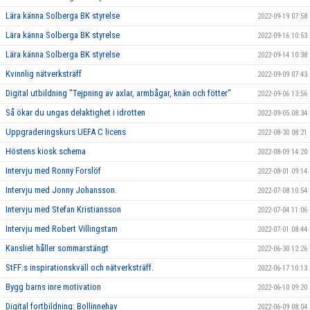
Lära känna Solberga BK styrelse
2022-09-19 07:58
Lära känna Solberga BK styrelse
2022-09-16 10:53
Lära känna Solberga BK styrelse
2022-09-14 10:38
Kvinnlig nätverksträff
2022-09-09 07:43
Digital utbildning "Tejpning av axlar, armbågar, knän och fötter"
2022-09-06 13:56
Så ökar du ungas delaktighet i idrotten
2022-09-05 08:34
Uppgraderingskurs UEFA C licens
2022-08-30 08:21
Höstens kiosk schema
2022-08-09 14:20
Intervju med Ronny Forslöf
2022-08-01 09:14
Intervju med Jonny Johansson.
2022-07-08 10:54
Intervju med Stefan Kristiansson
2022-07-04 11:06
Intervju med Robert Villingstam
2022-07-01 08:44
Kansliet håller sommarstängt
2022-06-30 12:26
StFF:s inspirationskväll och nätverksträff.
2022-06-17 10:13
Bygg barns inre motivation
2022-06-10 09:20
Digital fortbildning: Bollinnehav
2022-06-09 08:04