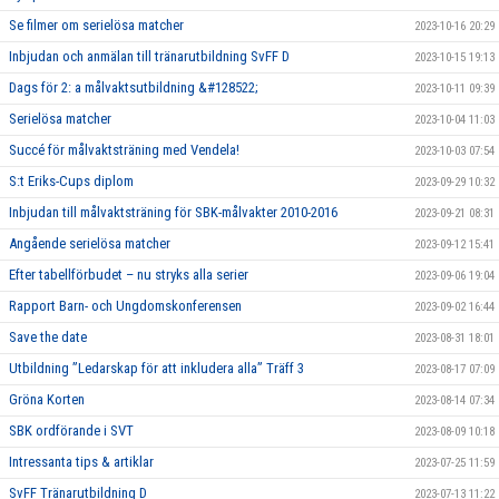
Se filmer om serielösa matcher
2023-10-16 20:29
Inbjudan och anmälan till tränarutbildning SvFF D
2023-10-15 19:13
Dags för 2: a målvaktsutbildning &#128522;
2023-10-11 09:39
Serielösa matcher
2023-10-04 11:03
Succé för målvaktsträning med Vendela!
2023-10-03 07:54
S:t Eriks-Cups diplom
2023-09-29 10:32
Inbjudan till målvaktsträning för SBK-målvakter 2010-2016
2023-09-21 08:31
Angående serielösa matcher
2023-09-12 15:41
Efter tabellförbudet – nu stryks alla serier
2023-09-06 19:04
Rapport Barn- och Ungdomskonferensen
2023-09-02 16:44
Save the date
2023-08-31 18:01
Utbildning ”Ledarskap för att inkludera alla” Träff 3
2023-08-17 07:09
Gröna Korten
2023-08-14 07:34
SBK ordförande i SVT
2023-08-09 10:18
Intressanta tips & artiklar
2023-07-25 11:59
SvFF Tränarutbildning D
2023-07-13 11:22