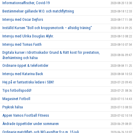
Informationsaffischer, Covid-19
2020-08-20 13:30
Bestämmelser gällande W.O. och matchflyttning
2020-08-18 12:33
Intervju med Oscar Dejfors
2020-08-17 11:08
Inställd Kursen ”Boll och kroppsmotorik – allsidig träning”
2020-08-14 09:25
Intervju med Ulrika Douglas Alyhr.
2020-08-13 08:22
Intervju med Tomas Fasth
2020-08-10 07:54
Digitala kurser i Idrottsskador Grund & Rätt kost för prestation,
2020-08-06 09:47
återhämtning och hälsa
Ordinarie öppet & telefontider
2020-08-04 11:25
Intervju med Katarina Back
2020-08-04 10:53
Hej på er fantastiska ledare i SBK!
2020-07-23 09:45
Tips fotbollspodd!
2020-07-21 08:36
Magasinet Fotboll
2020-07-15 14:43
Psykisk hälsa
2020-07-13 08:55
Appen Vamos Football Fitness
2020-07-02 10:18
Ändrade öppettider under sommaren
2020-06-29 08:01
Ordinarie matchflytt- och WO-avgifter fr.o.m. 15 juli
2020-06-26 10:07