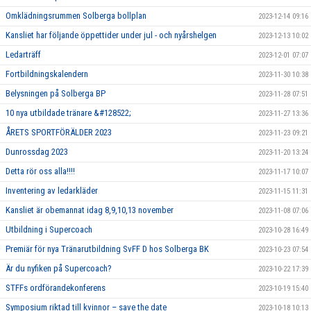
Omklädningsrummen Solberga bollplan
2023-12-14 09:16
Kansliet har följande öppettider under jul - och nyårshelgen
2023-12-13 10:02
Ledarträff
2023-12-01 07:07
Fortbildningskalendern
2023-11-30 10:38
Belysningen på Solberga BP
2023-11-28 07:51
10 nya utbildade tränare &#128522;
2023-11-27 13:36
ÅRETS SPORTFÖRÄLDER 2023
2023-11-23 09:21
Dunrossdag 2023
2023-11-20 13:24
Detta rör oss alla!!!!
2023-11-17 10:07
Inventering av ledarkläder
2023-11-15 11:31
Kansliet är obemannat idag 8,9,10,13 november
2023-11-08 07:06
Utbildning i Supercoach
2023-10-28 16:49
Premiär för nya Tränarutbildning SvFF D hos Solberga BK
2023-10-23 07:54
Är du nyfiken på Supercoach?
2023-10-22 17:39
STFFs ordförandekonferens
2023-10-19 15:40
Symposium riktad till kvinnor – save the date
2023-10-18 10:13