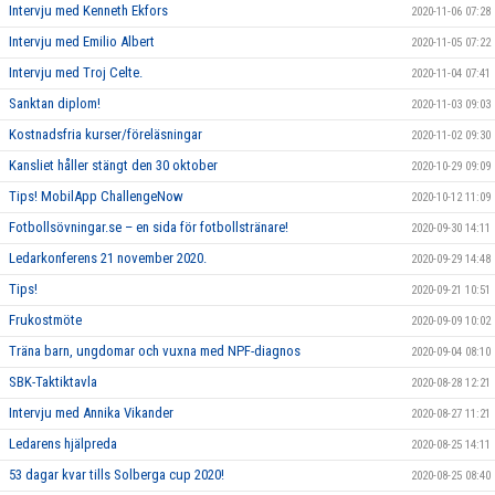
Intervju med Kenneth Ekfors
2020-11-06 07:28
Intervju med Emilio Albert
2020-11-05 07:22
Intervju med Troj Celte.
2020-11-04 07:41
Sanktan diplom!
2020-11-03 09:03
Kostnadsfria kurser/föreläsningar
2020-11-02 09:30
Kansliet håller stängt den 30 oktober
2020-10-29 09:09
Tips! MobilApp ChallengeNow
2020-10-12 11:09
Fotbollsövningar.se – en sida för fotbollstränare!
2020-09-30 14:11
Ledarkonferens 21 november 2020.
2020-09-29 14:48
Tips!
2020-09-21 10:51
Frukostmöte
2020-09-09 10:02
Träna barn, ungdomar och vuxna med NPF-diagnos
2020-09-04 08:10
SBK-Taktiktavla
2020-08-28 12:21
Intervju med Annika Vikander
2020-08-27 11:21
Ledarens hjälpreda
2020-08-25 14:11
53 dagar kvar tills Solberga cup 2020!
2020-08-25 08:40