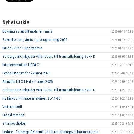
Nyhetsarkiv
Bokning av spontanplaner i mars
2026-01-19 15:12
Save the date, årets lagfotografering 2026
2026-01-13 10:41
Introduktion i Sportadmin
2026-01-12 19:20
Solberga BK Inbjuder våra ledare till tränarutbildning SvFF D
2026-01-09 13:18
Intresseanmälan UEFA C
2025-12-15 18:18
Fotbollsforum för kvinnor 2026
2025-12-08 15:48
Anmälan till S:t Eriks-Cupen 2026
2025-12-08 10:45
Solberga BK Inbjuder våra ledare till tränarutbildning SvFF D
2025-11-25 13:01
Ny låskod till materialskåpen 25-11-20
2025-11-20 12:12
Vinterfotboll
2025-11-07 07:44
Futsal material
2025-11-06 17:09
S:t Eriks diplom
2025-10-21 09:43
Ledare i Solberga BK anmäl er till utbildningsveckornas kurser
2025-10-15 16:32