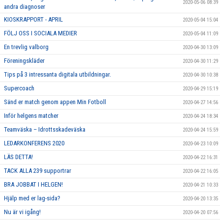
2020-05-06 08:39
andra diagnoser
KIOSKRAPPORT - APRIL
2020-05-04 15:04
FÖLJ OSS I SOCIALA MEDIER
2020-05-04 11:09
En trevlig valborg
2020-04-30 13:09
Föreningskläder
2020-04-30 11:29
Tips på 3 intressanta digitala utbildningar.
2020-04-30 10:38
Supercoach
2020-04-29 15:19
Sänd er match genom appen Min Fotboll
2020-04-27 14:56
Inför helgens matcher
2020-04-24 18:34
Teamväska – Idrottsskadeväska
2020-04-24 15:59
LEDARKONFERENS 2020
2020-04-23 10:09
LÄS DETTA!
2020-04-22 16:31
TACK ALLA 239 supportrar
2020-04-22 16:05
BRA JOBBAT I HELGEN!
2020-04-21 10:33
Hjälp med er lag-sida?
2020-04-20 13:35
Nu är vi igång!
2020-04-20 07:56