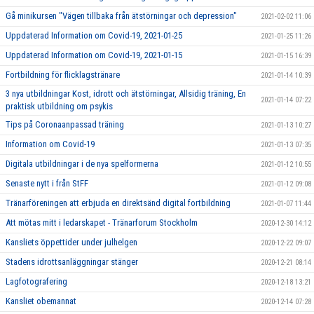
Gå minikursen "Vägen tillbaka från ätstörningar och depression"
2021-02-02 11:06
Uppdaterad Information om Covid-19, 2021-01-25
2021-01-25 11:26
Uppdaterad Information om Covid-19, 2021-01-15
2021-01-15 16:39
Fortbildning för flicklagstränare
2021-01-14 10:39
3 nya utbildningar Kost, idrott och ätstörningar, Allsidig träning, En
2021-01-14 07:22
praktisk utbildning om psykis
Tips på Coronaanpassad träning
2021-01-13 10:27
Information om Covid-19
2021-01-13 07:35
Digitala utbildningar i de nya spelformerna
2021-01-12 10:55
Senaste nytt i från StFF
2021-01-12 09:08
Tränarföreningen att erbjuda en direktsänd digital fortbildning
2021-01-07 11:44
Att mötas mitt i ledarskapet - Tränarforum Stockholm
2020-12-30 14:12
Kansliets öppettider under julhelgen
2020-12-22 09:07
Stadens idrottsanläggningar stänger
2020-12-21 08:14
Lagfotografering
2020-12-18 13:21
Kansliet obemannat
2020-12-14 07:28