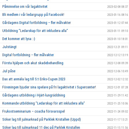
Påminnelse om vår lagaktivitet
2023-02-08 08:37
Bli medlem i vår ledargrupp på Facebook!
2023-01-16 08:16
Gårdagens Digital fortbildning – fler målvakter
2023-01-12 07:44
Utbildning ”Ledarskap för att inkludera alla”
2023-01-11 09:10
Det kommer att lysa :-)
2023-01-10 18:01
Julstängt
2022-12-21 09:11
Digital fortbildning – fler målvakter
2022-12-12 13:19
Första hjälpen och akut skadebehandling
2022-12-08 09:39
Jul påse
2022-12-06 10:49
Dax att anmäla lag till S:t Eriks-Cupen 2023
2022-12-02 12:32
Föreningen bjuder sina spelare på fri lagaktivitet i Supercenter!
2022-12-01 07:28
Gårdagens utbildning i Hjärt-lungräddning
2022-11-29 11:42
Kommande utbildning ”Ledarskap för att inkludera alla”
2022-11-25 10:06
Frukostseminarium – coacha försvarsspel
2022-11-24 09:02
Söker lag till julmarknad på Parklek Kristallen (Uppd)
2022-11-17 13:21
Söker lag till julmarknad 11 dec på Parklek Kristallen
2022-11-15 11:56