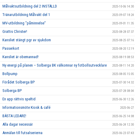
Målvaktsutbildning del 2 INSTÄLLD
2025-10-06 14:30
Tränarutbildning Målvakt del 1
2025-09-07 18:24
MV-utbildning "påminnelse"
2025-09-01 11:35
Grattis Christer!
2025-08-28 07:37
Kansliet stängt pgr av sjukdom
2025-08-25 07:16
Passerkort
2025-08-20 12:19
Kansliet är obemannad!
2025-08-19 08:53
Ny energi på planen – Solberga BK välkomnar ny fotbollsutvecklare
2025-08-11 14:20
Bollpump
2025-08-05 15:05
Förådet Solberga BP
2025-07-30 14:32
Solberga BP
2025-07-28 08:04
En app rättvis speltid
2025-06-30 12:26
Informationsmöte Kiosk & café
2025-06-27
BÄSTA LEDARE!
2025-06-25 14:08
Alla dagar necessär
2025-06-24 12:30
Anmälan till futsalserierna
2025-06-23 07:43