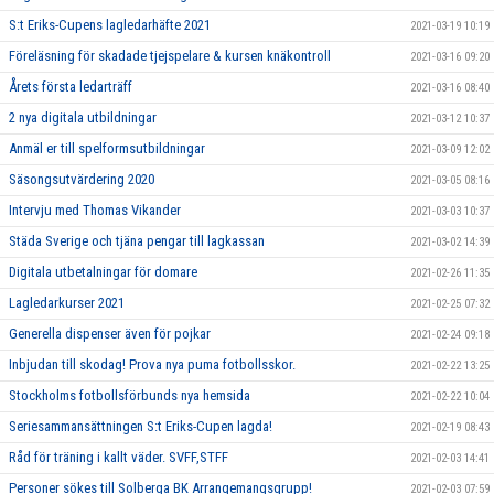
S:t Eriks-Cupens lagledarhäfte 2021
2021-03-19 10:19
Föreläsning för skadade tjejspelare & kursen knäkontroll
2021-03-16 09:20
Årets första ledarträff
2021-03-16 08:40
2 nya digitala utbildningar
2021-03-12 10:37
Anmäl er till spelformsutbildningar
2021-03-09 12:02
Säsongsutvärdering 2020
2021-03-05 08:16
Intervju med Thomas Vikander
2021-03-03 10:37
Städa Sverige och tjäna pengar till lagkassan
2021-03-02 14:39
Digitala utbetalningar för domare
2021-02-26 11:35
Lagledarkurser 2021
2021-02-25 07:32
Generella dispenser även för pojkar
2021-02-24 09:18
Inbjudan till skodag! Prova nya puma fotbollsskor.
2021-02-22 13:25
Stockholms fotbollsförbunds nya hemsida
2021-02-22 10:04
Seriesammansättningen S:t Eriks-Cupen lagda!
2021-02-19 08:43
Råd för träning i kallt väder. SVFF,STFF
2021-02-03 14:41
Personer sökes till Solberga BK Arrangemangsgrupp!
2021-02-03 07:59