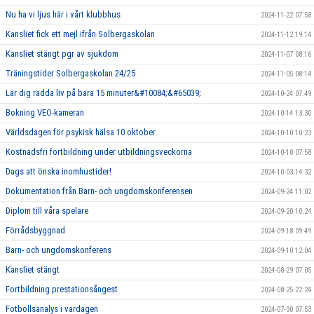
Nu ha vi ljus här i vårt klubbhus
2024-11-22 07:58
Kansliet fick ett mejl ifrån Solbergaskolan
2024-11-12 19:14
Kansliet stängt pgr av sjukdom
2024-11-07 08:16
Träningstider Solbergaskolan 24/25
2024-11-05 08:14
Lär dig rädda liv på bara 15 minuter&#10084;&#65039;
2024-10-24 07:49
Bokning VEO-kameran
2024-10-14 13:30
Världsdagen för psykisk hälsa 10 oktober
2024-10-10 10:23
Kostnadsfri fortbildning under utbildningsveckorna
2024-10-10 07:58
Dags att önska inomhustider!
2024-10-03 14:32
Dokumentation från Barn- och ungdomskonferensen
2024-09-24 11:02
Diplom till våra spelare
2024-09-20 10:24
Förrådsbyggnad
2024-09-18 09:49
Barn- och ungdomskonferens
2024-09-10 12:04
Kansliet stängt
2024-08-29 07:05
Fortbildning prestationsångest
2024-08-25 22:24
Fotbollsanalys i vardagen
2024-07-30 07:53