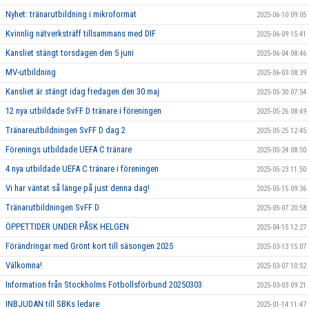
Nyhet: tränarutbildning i mikroformat
2025-06-10 09:05
Kvinnlig nätverksträff tillsammans med DIF
2025-06-09 15:41
Kansliet stängt torsdagen den 5 juni
2025-06-04 08:46
MV-utbildning
2025-06-03 08:39
Kansliet är stängt idag fredagen den 30 maj
2025-05-30 07:54
12 nya utbildade SvFF D tränare i föreningen
2025-05-26 08:49
Tränareutbildningen SvFF D dag 2
2025-05-25 12:45
Förenings utbildade UEFA C tränare
2025-05-24 08:50
4 nya utbildade UEFA C tränare i föreningen
2025-05-23 11:50
Vi har väntat så länge på just denna dag!
2025-05-15 09:36
Tränarutbildningen SvFF D
2025-05-07 20:58
ÖPPETTIDER UNDER PÅSK HELGEN
2025-04-15 12:27
Förändringar med Grönt kort till säsongen 2025
2025-03-13 15:07
Välkomna!
2025-03-07 10:52
Information från Stockholms Fotbollsförbund 20250303
2025-03-03 09:21
INBJUDAN till SBKs ledare
2025-01-14 11:47