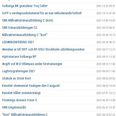
Solberga BK gratulerar Troj Celte!
2021-10-25 09:31
SvFF:s värdegrundsmaterial för en mer inkluderande fotboll
2021-10-15 07:45
SBK Målvaktstränarutbildning C (kort)
2021-10-04 10:40
SBK tränarutbildningen C2
2021-09-29 08:31
Målvaktstränarutbildning C "Kort”
2021-09-24 14:15
LEDARKONFERENS 2021
2021-09-24 08:27
Anmälan er till StFF och RF-SISU Stockholm utbildningsveckor
2021-09-17 12:15
Hjärtstartare Solberga BP
2021-09-15 13:20
Avgift vid W.O tillämpas under höstsäsongen
2021-08-10 17:00
Lagfotograferingen 2021
2021-08-09 11:40
Utskick av Grönt Kort
2021-08-03 09:56
Kansliet obemannat tisdagen den 3 augusti
2021-08-02 10:43
Kansliet håller sommarstängt
2021-07-01 10:12
Förenings domare 5 mot 5
2021-06-29 13:08
SBK-Ungdomsråd
2021-06-21 10:35
"Kort" Målvaktstränarutbildning C
2021-06-18 07:52