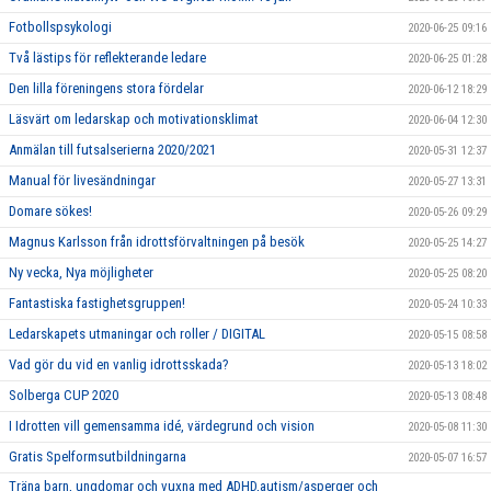
Fotbollspsykologi
2020-06-25 09:16
Två lästips för reflekterande ledare
2020-06-25 01:28
Den lilla föreningens stora fördelar
2020-06-12 18:29
Läsvärt om ledarskap och motivationsklimat
2020-06-04 12:30
Anmälan till futsalserierna 2020/2021
2020-05-31 12:37
Manual för livesändningar
2020-05-27 13:31
Domare sökes!
2020-05-26 09:29
Magnus Karlsson från idrottsförvaltningen på besök
2020-05-25 14:27
Ny vecka, Nya möjligheter
2020-05-25 08:20
Fantastiska fastighetsgruppen!
2020-05-24 10:33
Ledarskapets utmaningar och roller / DIGITAL
2020-05-15 08:58
Vad gör du vid en vanlig idrottsskada?
2020-05-13 18:02
Solberga CUP 2020
2020-05-13 08:48
I Idrotten vill gemensamma idé, värdegrund och vision
2020-05-08 11:30
Gratis Spelformsutbildningarna
2020-05-07 16:57
Träna barn, ungdomar och vuxna med ADHD,autism/asperger och