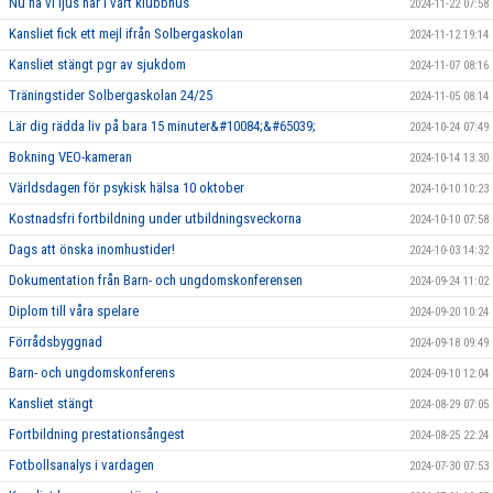
Nu ha vi ljus här i vårt klubbhus
2024-11-22 07:58
Kansliet fick ett mejl ifrån Solbergaskolan
2024-11-12 19:14
Kansliet stängt pgr av sjukdom
2024-11-07 08:16
Träningstider Solbergaskolan 24/25
2024-11-05 08:14
Lär dig rädda liv på bara 15 minuter&#10084;&#65039;
2024-10-24 07:49
Bokning VEO-kameran
2024-10-14 13:30
Världsdagen för psykisk hälsa 10 oktober
2024-10-10 10:23
Kostnadsfri fortbildning under utbildningsveckorna
2024-10-10 07:58
Dags att önska inomhustider!
2024-10-03 14:32
Dokumentation från Barn- och ungdomskonferensen
2024-09-24 11:02
Diplom till våra spelare
2024-09-20 10:24
Förrådsbyggnad
2024-09-18 09:49
Barn- och ungdomskonferens
2024-09-10 12:04
Kansliet stängt
2024-08-29 07:05
Fortbildning prestationsångest
2024-08-25 22:24
Fotbollsanalys i vardagen
2024-07-30 07:53