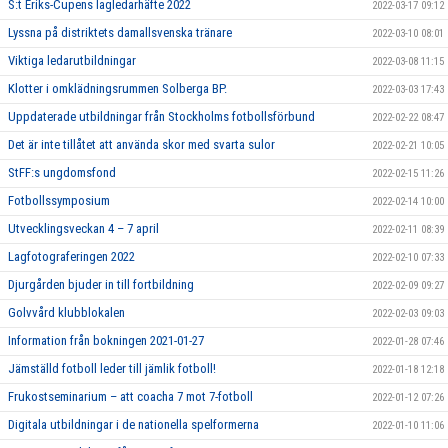
S:t Eriks-Cupens lagledarhäfte 2022
2022-03-17 09:12
Lyssna på distriktets damallsvenska tränare
2022-03-10 08:01
Viktiga ledarutbildningar
2022-03-08 11:15
Klotter i omklädningsrummen Solberga BP.
2022-03-03 17:43
Uppdaterade utbildningar från Stockholms fotbollsförbund
2022-02-22 08:47
Det är inte tillåtet att använda skor med svarta sulor
2022-02-21 10:05
StFF:s ungdomsfond
2022-02-15 11:26
Fotbollssymposium
2022-02-14 10:00
Utvecklingsveckan 4 – 7 april
2022-02-11 08:39
Lagfotograferingen 2022
2022-02-10 07:33
Djurgården bjuder in till fortbildning
2022-02-09 09:27
Golvvård klubblokalen
2022-02-03 09:03
Information från bokningen 2021-01-27
2022-01-28 07:46
Jämställd fotboll leder till jämlik fotboll!
2022-01-18 12:18
Frukostseminarium – att coacha 7 mot 7-fotboll
2022-01-12 07:26
Digitala utbildningar i de nationella spelformerna
2022-01-10 11:06