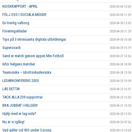
KIOSKRAPPORT - APRIL
2020-05-04 15:04
FÖLJ OSS I SOCIALA MEDIER
2020-05-04 11:09
En trevlig valborg
2020-04-30 13:09
Föreningskläder
2020-04-30 11:29
Tips på 3 intressanta digitala utbildningar.
2020-04-30 10:38
Supercoach
2020-04-29 15:19
Sänd er match genom appen Min Fotboll
2020-04-27 14:56
Inför helgens matcher
2020-04-24 18:34
Teamväska – Idrottsskadeväska
2020-04-24 15:59
LEDARKONFERENS 2020
2020-04-23 10:09
LÄS DETTA!
2020-04-22 16:31
TACK ALLA 239 supportrar
2020-04-22 16:05
BRA JOBBAT I HELGEN!
2020-04-21 10:33
Hjälp med er lag-sida?
2020-04-20 13:35
Nu är vi igång!
2020-04-20 07:56
Vad gäller vid WO under Corona.
2020-04-15 10:50