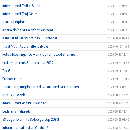
Intervju med Emilio Albert
2020-11-05 07:22
Intervju med Troj Celte.
2020-11-04 07:41
Sanktan diplom!
2020-11-03 09:03
Kostnadsfria kurser/föreläsningar
2020-11-02 09:30
Kansliet håller stängt den 30 oktober
2020-10-29 09:09
Tips! MobilApp ChallengeNow
2020-10-12 11:09
Fotbollsövningar.se – en sida för fotbollstränare!
2020-09-30 14:11
Ledarkonferens 21 november 2020.
2020-09-29 14:48
Tips!
2020-09-21 10:51
Frukostmöte
2020-09-09 10:02
Träna barn, ungdomar och vuxna med NPF-diagnos
2020-09-04 08:10
SBK-Taktiktavla
2020-08-28 12:21
Intervju med Annika Vikander
2020-08-27 11:21
Ledarens hjälpreda
2020-08-25 14:11
53 dagar kvar tills Solberga cup 2020!
2020-08-25 08:40
Informationsaffischer, Covid-19
2020-08-20 13:30