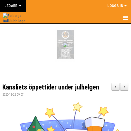
LEDARE
LOGGA IN
HEM
LEDARE
NYHETER
SUPERCOACH
KALENDER
Kansliets öppettider under julhelgen
<
>
DOKUMENT
2020-12-22 09:07
KONTAKT
BILDGALLERI
ÅRSHJUL