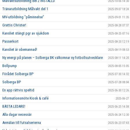
Målvaktsutbildning del 2 INSTÄLLD
2025-10-06 14:30
Tränarutbildning Målvakt del 1
2025-09-07 18:24
MV-utbildning "påminnelse"
2025-09-01 11:35
Grattis Christer!
2025-08-28 07:37
Kansliet stängt pgr av sjukdom
2025-08-25 07:16
Passerkort
2025-08-20 12:19
Kansliet är obemannad!
2025-08-19 08:53
Ny energi på planen – Solberga BK välkomnar ny fotbollsutvecklare
2025-08-11 14:20
Bollpump
2025-08-05 15:05
Förådet Solberga BP
2025-07-30 14:32
Solberga BP
2025-07-28 08:04
En app rättvis speltid
2025-06-30 12:26
Informationsmöte Kiosk & café
2025-06-27
BÄSTA LEDARE!
2025-06-25 14:08
Alla dagar necessär
2025-06-24 12:30
Anmälan till futsalserierna
2025-06-23 07:43