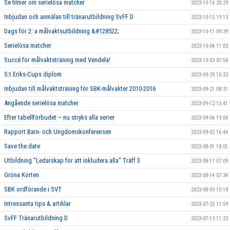
Se filmer om serielösa matcher
2023-10-16 20:29
Inbjudan och anmälan till tränarutbildning SvFF D
2023-10-15 19:13
Dags för 2: a målvaktsutbildning &#128522;
2023-10-11 09:39
Serielösa matcher
2023-10-04 11:03
Succé för målvaktsträning med Vendela!
2023-10-03 07:54
S:t Eriks-Cups diplom
2023-09-29 10:32
Inbjudan till målvaktsträning för SBK-målvakter 2010-2016
2023-09-21 08:31
Angående serielösa matcher
2023-09-12 15:41
Efter tabellförbudet – nu stryks alla serier
2023-09-06 19:04
Rapport Barn- och Ungdomskonferensen
2023-09-02 16:44
Save the date
2023-08-31 18:01
Utbildning ”Ledarskap för att inkludera alla” Träff 3
2023-08-17 07:09
Gröna Korten
2023-08-14 07:34
SBK ordförande i SVT
2023-08-09 10:18
Intressanta tips & artiklar
2023-07-25 11:59
SvFF Tränarutbildning D
2023-07-13 11:22