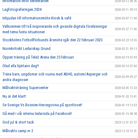
Information inför seriestarten
2024-03-12 08:36
Lagfotograferingen 2024
2024-03-11 09:10
Inbjudan till informationsmöte Kiosk & café
2024-03-07 11:40
Välkommen till två inspirerande och givande digitala föreläsningar
2024-02-27 11:06
med tema fasta situationer
Stockholms Fotbollförbunds årsmöte igår den 22 februari 2023.
2024-02-23 10:55
Normkritiskt Ledarskap Grund
2024-02-21 09:13
Öppen träning på Tele2 Arena den 25 februari
2024-02-19 07:49
Glad alla hjärtans dag!!
2024-02-14 07:40
Träna barn, ungdomar och vuxna med ADHD, autism/Asperger och
2024-02-09 09:27
andra diagnoser
Målvaktsträning Supercenter
2024-02-05 15:33
Nu är det klart!
2024-01-20 15:41
Se Sverige Vs Bosnien-Hercegovina på sportlovet!
2024-01-19 13:53
Gå med i vår interna ledarsida på Facebook!
2024-01-15 08:38
God jul & stort tack
2023-12-21 07:27
Målvakts camp nr 2
2023-12-18 15:31