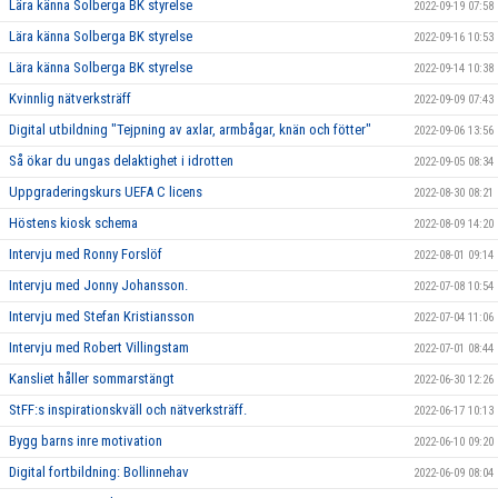
Lära känna Solberga BK styrelse
2022-09-19 07:58
Lära känna Solberga BK styrelse
2022-09-16 10:53
Lära känna Solberga BK styrelse
2022-09-14 10:38
Kvinnlig nätverksträff
2022-09-09 07:43
Digital utbildning "Tejpning av axlar, armbågar, knän och fötter"
2022-09-06 13:56
Så ökar du ungas delaktighet i idrotten
2022-09-05 08:34
Uppgraderingskurs UEFA C licens
2022-08-30 08:21
Höstens kiosk schema
2022-08-09 14:20
Intervju med Ronny Forslöf
2022-08-01 09:14
Intervju med Jonny Johansson.
2022-07-08 10:54
Intervju med Stefan Kristiansson
2022-07-04 11:06
Intervju med Robert Villingstam
2022-07-01 08:44
Kansliet håller sommarstängt
2022-06-30 12:26
StFF:s inspirationskväll och nätverksträff.
2022-06-17 10:13
Bygg barns inre motivation
2022-06-10 09:20
Digital fortbildning: Bollinnehav
2022-06-09 08:04