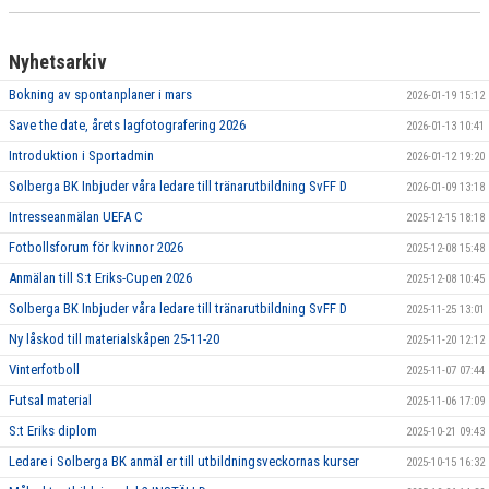
Nyhetsarkiv
Bokning av spontanplaner i mars
2026-01-19 15:12
Save the date, årets lagfotografering 2026
2026-01-13 10:41
Introduktion i Sportadmin
2026-01-12 19:20
Solberga BK Inbjuder våra ledare till tränarutbildning SvFF D
2026-01-09 13:18
Intresseanmälan UEFA C
2025-12-15 18:18
Fotbollsforum för kvinnor 2026
2025-12-08 15:48
Anmälan till S:t Eriks-Cupen 2026
2025-12-08 10:45
Solberga BK Inbjuder våra ledare till tränarutbildning SvFF D
2025-11-25 13:01
Ny låskod till materialskåpen 25-11-20
2025-11-20 12:12
Vinterfotboll
2025-11-07 07:44
Futsal material
2025-11-06 17:09
S:t Eriks diplom
2025-10-21 09:43
Ledare i Solberga BK anmäl er till utbildningsveckornas kurser
2025-10-15 16:32