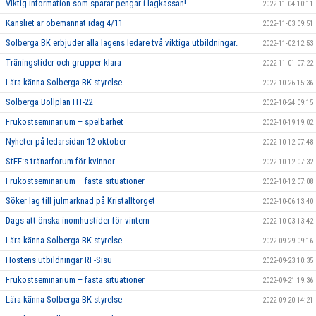
Viktig information som sparar pengar i lagkassan!
2022-11-04 10:11
Kansliet är obemannat idag 4/11
2022-11-03 09:51
Solberga BK erbjuder alla lagens ledare två viktiga utbildningar.
2022-11-02 12:53
Träningstider och grupper klara
2022-11-01 07:22
Lära känna Solberga BK styrelse
2022-10-26 15:36
Solberga Bollplan HT-22
2022-10-24 09:15
Frukostseminarium – spelbarhet
2022-10-19 19:02
Nyheter på ledarsidan 12 oktober
2022-10-12 07:48
StFF:s tränarforum för kvinnor
2022-10-12 07:32
Frukostseminarium – fasta situationer
2022-10-12 07:08
Söker lag till julmarknad på Kristalltorget
2022-10-06 13:40
Dags att önska inomhustider för vintern
2022-10-03 13:42
Lära känna Solberga BK styrelse
2022-09-29 09:16
Höstens utbildningar RF-Sisu
2022-09-23 10:35
Frukostseminarium – fasta situationer
2022-09-21 19:36
Lära känna Solberga BK styrelse
2022-09-20 14:21