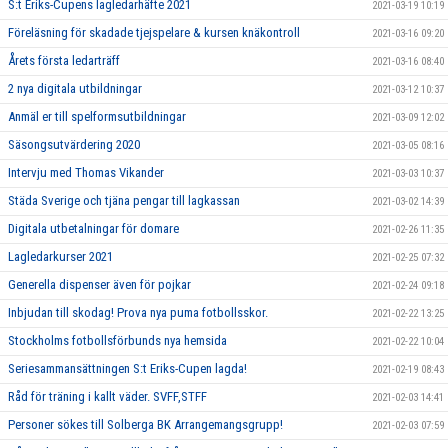
S:t Eriks-Cupens lagledarhäfte 2021
2021-03-19 10:19
Föreläsning för skadade tjejspelare & kursen knäkontroll
2021-03-16 09:20
Årets första ledarträff
2021-03-16 08:40
2 nya digitala utbildningar
2021-03-12 10:37
Anmäl er till spelformsutbildningar
2021-03-09 12:02
Säsongsutvärdering 2020
2021-03-05 08:16
Intervju med Thomas Vikander
2021-03-03 10:37
Städa Sverige och tjäna pengar till lagkassan
2021-03-02 14:39
Digitala utbetalningar för domare
2021-02-26 11:35
Lagledarkurser 2021
2021-02-25 07:32
Generella dispenser även för pojkar
2021-02-24 09:18
Inbjudan till skodag! Prova nya puma fotbollsskor.
2021-02-22 13:25
Stockholms fotbollsförbunds nya hemsida
2021-02-22 10:04
Seriesammansättningen S:t Eriks-Cupen lagda!
2021-02-19 08:43
Råd för träning i kallt väder. SVFF,STFF
2021-02-03 14:41
Personer sökes till Solberga BK Arrangemangsgrupp!
2021-02-03 07:59