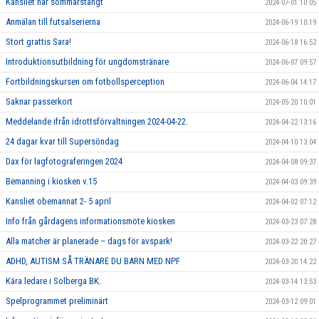
Kansliet har sommarstängt
2024-07-01 10:05
Anmälan till futsalserierna
2024-06-19 10:19
Stort grattis Sara!
2024-06-18 16:52
Introduktionsutbildning för ungdomstränare
2024-06-07 09:57
Fortbildningskursen om fotbollsperception
2024-06-04 14:17
Saknar passerkort
2024-05-20 10:01
Meddelande ifrån idrottsförvaltningen 2024-04-22.
2024-04-22 13:16
24 dagar kvar till Supersöndag
2024-04-10 13:04
Dax för lagfotograferingen 2024
2024-04-08 09:37
Bemanning i kiosken v.15
2024-04-03 09:39
Kansliet obemannat 2- 5 april
2024-04-02 07:12
Info från gårdagens informationsmöte kiosken
2024-03-23 07:28
Alla matcher är planerade – dags för avspark!
2024-03-22 20:27
ADHD, AUTISM SÅ TRÄNARE DU BARN MED NPF
2024-03-20 14:22
Kära ledare i Solberga BK.
2024-03-14 13:53
Spelprogrammet preliminärt
2024-03-12 09:01