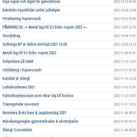
Inga cuper och läger får genomföras
2021-12-22 06:44
Kansliets öppettider under julhelgen
2021-12-20 12:08
Föreläsning Supercoach
2021-12-16 09:06
PÅMINNELSE --> Anmäl lag till S:t Eriks -cupen 2022 <--
2021-12-09 10:39
Goodiebag
2021-12-08 15:01
Solberga BP är delvis snöröjd 2021-12-03
2021-12-03 12:13
Anmäl lag till S:t Eriks -cupen 2022
2021-11-30 07:51
Schysstare på nätet
2021-11-19 12:57
Utbildning i Supercoach!
2021-11-17 07:55
Kansliet är stängt
2021-11-16 12:39
Ledarkonferens 2021
2021-11-16 12:31
Fotbollssymposium som riktar sig till kvinnor
2021-11-12 10:47
Träningstider nov-mars
2021-11-11 13:15
Nominera årets barn & ungdomslag 2021
2021-11-08 08:51
Avbokningsregler gymnastiksalar & idrottshallar
2021-11-05 09:16
Stängt 5 november
2021-11-04 08:00