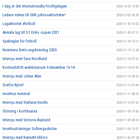
I dag är det Internationella frivilligdagen.
2020-12-05 13:49
Ledare sökes till SBK jullovsaktiviteter!
2020-12-02 09:30
Lagaktivitet efotboll
2020-11-30 10:52
Anmäla lag till S:t Eriks -cupen 2021
2020-11-30 07:15
Spelregler för fotboll
2020-11-24 10:12
Nominera årets ungdomslag 2020
2020-11-19 12:30
Intervju med Sara Nordlund
2020-11-18 07:51
Kostnadsfritt webbinarium 9 december 13-14
2020-11-18 07:40
Intervju med Johan Alex
2020-11-16 09:29
Grattis Björn!
2020-11-13 07:44
Inomhus material
2020-11-11 08:35
Intervju med Stefanie Knolle
2020-11-10 07:55
Störning i kortläsarna
2020-11-09 10:56
Intervju med Victoria Asplund
2020-11-09 08:14
Inomhusträningar Solbergaskolan
2020-11-06 13:07
Intervju med Kenneth Ekfors
2020-11-06 07:28