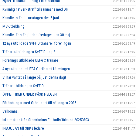
Nyhet: tränarutbildning i mikroformat
2025-06-10 09:05
Kvinnlig nätverksträff tillsammans med DIF
2025-06-09 15:41
Kansliet stängt torsdagen den 5 juni
2025-06-04 08:46
MV-utbildning
2025-06-03 08:39
Kansliet är stängt idag fredagen den 30 maj
2025-05-30 07:54
12 nya utbildade SvFF D tränare i föreningen
2025-05-26 08:49
Tränareutbildningen SvFF D dag 2
2025-05-25 12:45
Förenings utbildade UEFA C tränare
2025-05-24 08:50
4 nya utbildade UEFA C tränare i föreningen
2025-05-23 11:50
Vi har väntat så länge på just denna dag!
2025-05-15 09:36
Tränarutbildningen SvFF D
2025-05-07 20:58
ÖPPETTIDER UNDER PÅSK HELGEN
2025-04-15 12:27
Förändringar med Grönt kort till säsongen 2025
2025-03-13 15:07
Välkomna!
2025-03-07 10:52
Information från Stockholms Fotbollsförbund 20250303
2025-03-03 09:21
INBJUDAN till SBKs ledare
2025-01-14 11:47