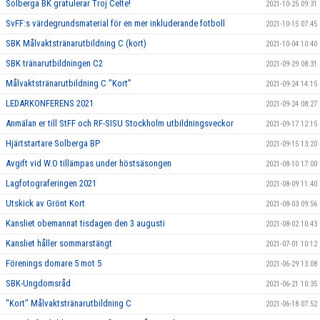
Solberga BK gratulerar Troj Celte!
2021-10-25 09:31
SvFF:s värdegrundsmaterial för en mer inkluderande fotboll
2021-10-15 07:45
SBK Målvaktstränarutbildning C (kort)
2021-10-04 10:40
SBK tränarutbildningen C2
2021-09-29 08:31
Målvaktstränarutbildning C "Kort”
2021-09-24 14:15
LEDARKONFERENS 2021
2021-09-24 08:27
Anmälan er till StFF och RF-SISU Stockholm utbildningsveckor
2021-09-17 12:15
Hjärtstartare Solberga BP
2021-09-15 13:20
Avgift vid W.O tillämpas under höstsäsongen
2021-08-10 17:00
Lagfotograferingen 2021
2021-08-09 11:40
Utskick av Grönt Kort
2021-08-03 09:56
Kansliet obemannat tisdagen den 3 augusti
2021-08-02 10:43
Kansliet håller sommarstängt
2021-07-01 10:12
Förenings domare 5 mot 5
2021-06-29 13:08
SBK-Ungdomsråd
2021-06-21 10:35
"Kort" Målvaktstränarutbildning C
2021-06-18 07:52