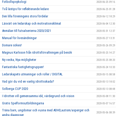
Fotbollspsykologi
2020-06-25 09:16
Två lästips för reflekterande ledare
2020-06-25 01:28
Den lilla föreningens stora fördelar
2020-06-12 18:29
Läsvärt om ledarskap och motivationsklimat
2020-06-04 12:30
Anmälan till futsalserierna 2020/2021
2020-05-31 12:37
Manual för livesändningar
2020-05-27 13:31
Domare sökes!
2020-05-26 09:29
Magnus Karlsson från idrottsförvaltningen på besök
2020-05-25 14:27
Ny vecka, Nya möjligheter
2020-05-25 08:20
Fantastiska fastighetsgruppen!
2020-05-24 10:33
Ledarskapets utmaningar och roller / DIGITAL
2020-05-15 08:58
Vad gör du vid en vanlig idrottsskada?
2020-05-13 18:02
Solberga CUP 2020
2020-05-13 08:48
I Idrotten vill gemensamma idé, värdegrund och vision
2020-05-08 11:30
Gratis Spelformsutbildningarna
2020-05-07 16:57
Träna barn, ungdomar och vuxna med ADHD,autism/asperger och
2020-05-06 08:39
andra diagnoser