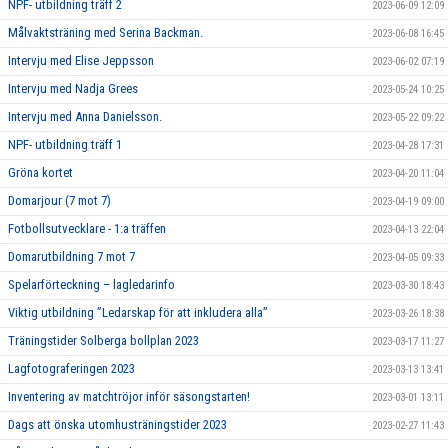
NPF- utbildning träff 2
2023-06-09 12:09
Målvaktsträning med Serina Backman.
2023-06-08 16:45
Intervju med Elise Jeppsson
2023-06-02 07:19
Intervju med Nadja Grees
2023-05-24 10:25
Intervju med Anna Danielsson.
2023-05-22 09:22
NPF- utbildning träff 1
2023-04-28 17:31
Gröna kortet
2023-04-20 11:04
Domarjour (7 mot 7)
2023-04-19 09:00
Fotbollsutvecklare - 1:a träffen
2023-04-13 22:04
Domarutbildning 7 mot 7
2023-04-05 09:33
Spelarförteckning – lagledarinfo
2023-03-30 18:43
Viktig utbildning ”Ledarskap för att inkludera alla”
2023-03-26 18:38
Träningstider Solberga bollplan 2023
2023-03-17 11:27
Lagfotograferingen 2023
2023-03-13 13:41
Inventering av matchtröjor inför säsongstarten!
2023-03-01 13:11
Dags att önska utomhusträningstider 2023
2023-02-27 11:43