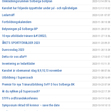
Omklädningsrummen Solberga bollplan
2023-12-14 09:16
Kansliet har följande öppettider under jul - och nyårshelgen
2023-12-13 10:02
Ledarträff
2023-12-01 07:07
Fortbildningskalendern
2023-11-30 10:38
Belysningen på Solberga BP
2023-11-28 07:51
10 nya utbildade tränare &#128522;
2023-11-27 13:36
ÅRETS SPORTFÖRÄLDER 2023
2023-11-23 09:21
Dunrossdag 2023
2023-11-20 13:24
Detta rör oss alla!!!!
2023-11-17 10:07
Inventering av ledarkläder
2023-11-15 11:31
Kansliet är obemannat idag 8,9,10,13 november
2023-11-08 07:06
Utbildning i Supercoach
2023-10-28 16:49
Premiär för nya Tränarutbildning SvFF D hos Solberga BK
2023-10-23 07:54
Är du nyfiken på Supercoach?
2023-10-22 17:39
STFFs ordförandekonferens
2023-10-19 15:40
Symposium riktad till kvinnor – save the date
2023-10-18 10:13