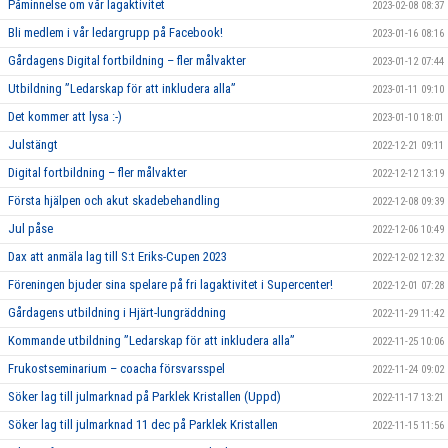
Påminnelse om vår lagaktivitet
2023-02-08 08:37
Bli medlem i vår ledargrupp på Facebook!
2023-01-16 08:16
Gårdagens Digital fortbildning – fler målvakter
2023-01-12 07:44
Utbildning ”Ledarskap för att inkludera alla”
2023-01-11 09:10
Det kommer att lysa :-)
2023-01-10 18:01
Julstängt
2022-12-21 09:11
Digital fortbildning – fler målvakter
2022-12-12 13:19
Första hjälpen och akut skadebehandling
2022-12-08 09:39
Jul påse
2022-12-06 10:49
Dax att anmäla lag till S:t Eriks-Cupen 2023
2022-12-02 12:32
Föreningen bjuder sina spelare på fri lagaktivitet i Supercenter!
2022-12-01 07:28
Gårdagens utbildning i Hjärt-lungräddning
2022-11-29 11:42
Kommande utbildning ”Ledarskap för att inkludera alla”
2022-11-25 10:06
Frukostseminarium – coacha försvarsspel
2022-11-24 09:02
Söker lag till julmarknad på Parklek Kristallen (Uppd)
2022-11-17 13:21
Söker lag till julmarknad 11 dec på Parklek Kristallen
2022-11-15 11:56