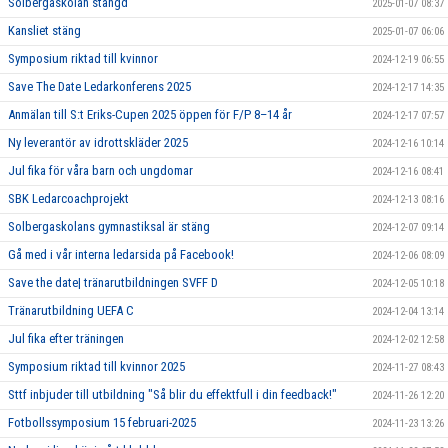
Solbergaskolan stängd
2025-01-07 08:37
Kansliet stäng
2025-01-07 06:06
Symposium riktad till kvinnor
2024-12-19 06:55
Save The Date Ledarkonferens 2025
2024-12-17 14:35
Anmälan till S:t Eriks-Cupen 2025 öppen för F/P 8–14 år
2024-12-17 07:57
Ny leverantör av idrottskläder 2025
2024-12-16 10:14
Jul fika för våra barn och ungdomar
2024-12-16 08:41
SBK Ledarcoachprojekt
2024-12-13 08:16
Solbergaskolans gymnastiksal är stäng
2024-12-07 09:14
Gå med i vår interna ledarsida på Facebook!
2024-12-06 08:09
Save the date| tränarutbildningen SVFF D
2024-12-05 10:18
Tränarutbildning UEFA C
2024-12-04 13:14
Jul fika efter träningen
2024-12-02 12:58
Symposium riktad till kvinnor 2025
2024-11-27 08:43
Sttf inbjuder till utbildning "Så blir du effektfull i din feedback!"
2024-11-26 12:20
Fotbollssymposium 15 februari-2025
2024-11-23 13:26