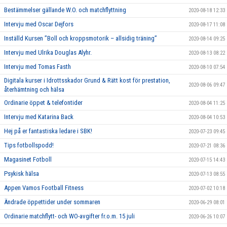
Bestämmelser gällande W.O. och matchflyttning
2020-08-18 12:33
Intervju med Oscar Dejfors
2020-08-17 11:08
Inställd Kursen ”Boll och kroppsmotorik – allsidig träning”
2020-08-14 09:25
Intervju med Ulrika Douglas Alyhr.
2020-08-13 08:22
Intervju med Tomas Fasth
2020-08-10 07:54
Digitala kurser i Idrottsskador Grund & Rätt kost för prestation,
2020-08-06 09:47
återhämtning och hälsa
Ordinarie öppet & telefontider
2020-08-04 11:25
Intervju med Katarina Back
2020-08-04 10:53
Hej på er fantastiska ledare i SBK!
2020-07-23 09:45
Tips fotbollspodd!
2020-07-21 08:36
Magasinet Fotboll
2020-07-15 14:43
Psykisk hälsa
2020-07-13 08:55
Appen Vamos Football Fitness
2020-07-02 10:18
Ändrade öppettider under sommaren
2020-06-29 08:01
Ordinarie matchflytt- och WO-avgifter fr.o.m. 15 juli
2020-06-26 10:07