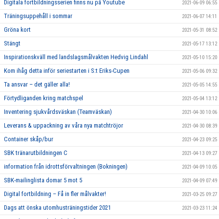
Digitala fortbildningsserien finns nu på Youtube
2021-06-09 06:55
Träningsuppehåll i sommar
2021-06-07 14:11
Gröna kort
2021-05-31 08:52
Stängt
2021-05-17 13:12
Inspirationskväll med landslagsmålvakten Hedvig Lindahl
2021-05-10 15:20
Kom ihåg detta inför seriestarten i S:t Eriks-Cupen
2021-05-06 09:32
Ta ansvar – det gäller alla!
2021-05-05 14:55
Förtydliganden kring matchspel
2021-05-04 13:12
Inventering sjukvårdsväskan (Teamväskan)
2021-04-30 10:06
Leverans & uppackning av våra nya matchtröjor
2021-04-30 08:39
Container skåp/bur
2021-04-23 09:25
SBK tränarutbildningen C
2021-04-13 09:27
information från idrottsförvaltningen (Bokningen)
2021-04-09 10:05
SBK-mailinglista domar 5 mot 5
2021-04-09 07:49
Digital fortbildning – Få in fler målvakter!
2021-03-25 09:27
Dags att önska utomhusträningstider 2021
2021-03-23 11:24