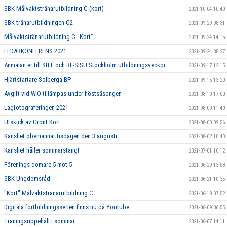
SBK Målvaktstränarutbildning C (kort)
2021-10-04 10:40
SBK tränarutbildningen C2
2021-09-29 08:31
Målvaktstränarutbildning C "Kort”
2021-09-24 14:15
LEDARKONFERENS 2021
2021-09-24 08:27
Anmälan er till StFF och RF-SISU Stockholm utbildningsveckor
2021-09-17 12:15
Hjärtstartare Solberga BP
2021-09-15 13:20
Avgift vid W.O tillämpas under höstsäsongen
2021-08-10 17:00
Lagfotograferingen 2021
2021-08-09 11:40
Utskick av Grönt Kort
2021-08-03 09:56
Kansliet obemannat tisdagen den 3 augusti
2021-08-02 10:43
Kansliet håller sommarstängt
2021-07-01 10:12
Förenings domare 5 mot 5
2021-06-29 13:08
SBK-Ungdomsråd
2021-06-21 10:35
"Kort" Målvaktstränarutbildning C
2021-06-18 07:52
Digitala fortbildningsserien finns nu på Youtube
2021-06-09 06:55
Träningsuppehåll i sommar
2021-06-07 14:11