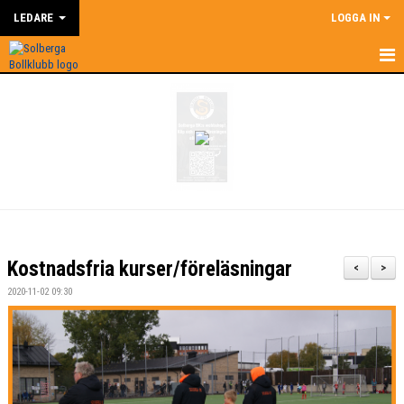
LEDARE
LOGGA IN
HEM
LEDARE
NYHETER
SUPERCOACH
KALENDER
Kostnadsfria kurser/föreläsningar
<
>
DOKUMENT
2020-11-02 09:30
KONTAKT
BILDGALLERI
ÅRSHJUL