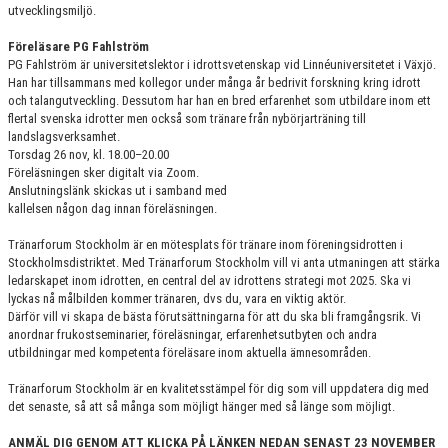
utvecklingsmiljö.
Föreläsare PG Fahlström
PG Fahlström är universitetslektor i idrottsvetenskap vid Linnéuniversitetet i Växjö.
Han har tillsammans med kollegor under många år bedrivit forskning kring idrott
och talangutveckling. Dessutom har han en bred erfarenhet som utbildare inom ett
flertal svenska idrotter men också som tränare från nybörjarträning till
landslagsverksamhet.
Torsdag 26 nov, kl. 18.00–20.00
Föreläsningen sker digitalt via Zoom.
Anslutningslänk skickas ut i samband med
kallelsen någon dag innan föreläsningen.
Tränarforum Stockholm är en mötesplats för tränare inom föreningsidrotten i
Stockholmsdistriktet. Med Tränarforum Stockholm vill vi anta utmaningen att stärka
ledarskapet inom idrotten, en central del av idrottens strategi mot 2025. Ska vi
lyckas nå målbilden kommer tränaren, dvs du, vara en viktig aktör.
Därför vill vi skapa de bästa förutsättningarna för att du ska bli framgångsrik. Vi
anordnar frukostseminarier, föreläsningar, erfarenhetsutbyten och andra
utbildningar med kompetenta föreläsare inom aktuella ämnesområden.
Tränarforum Stockholm är en kvalitetsstämpel för dig som vill uppdatera dig med
det senaste, så att så många som möjligt hänger med så länge som möjligt.
ANMÄL DIG GENOM ATT KLICKA PÅ LÄNKEN NEDAN SENAST 23 NOVEMBER