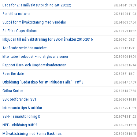
Dags för 2: a målvaktsutbildning &#128522;
2023-10-11 09:39
Serielösa matcher
2023-10-04 11:03
Succé för målvaktsträning med Vendela!
2023-10-03 07:54
S:t Eriks-Cups diplom
2023-09-29 10:32
Inbjudan till målvaktsträning för SBK-målvakter 2010-2016
2023-09-21 08:31
Angående serielösa matcher
2023-09-12 15:41
Efter tabellförbudet – nu stryks alla serier
2023-09-06 19:04
Rapport Barn- och Ungdomskonferensen
2023-09-02 16:44
Save the date
2023-08-31 18:01
Utbildning ”Ledarskap för att inkludera alla” Träff 3
2023-08-17 07:09
Gröna Korten
2023-08-14 07:34
SBK ordförande i SVT
2023-08-09 10:18
Intressanta tips & artiklar
2023-07-25 11:59
SvFF Tränarutbildning D
2023-07-13 11:22
NPF- utbildning träff 2
2023-06-09 12:09
Målvaktsträning med Serina Backman.
2023-06-08 16:45