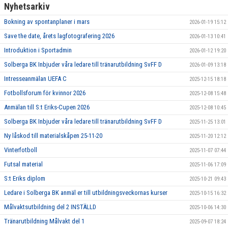
Nyhetsarkiv
Bokning av spontanplaner i mars
2026-01-19 15:12
Save the date, årets lagfotografering 2026
2026-01-13 10:41
Introduktion i Sportadmin
2026-01-12 19:20
Solberga BK Inbjuder våra ledare till tränarutbildning SvFF D
2026-01-09 13:18
Intresseanmälan UEFA C
2025-12-15 18:18
Fotbollsforum för kvinnor 2026
2025-12-08 15:48
Anmälan till S:t Eriks-Cupen 2026
2025-12-08 10:45
Solberga BK Inbjuder våra ledare till tränarutbildning SvFF D
2025-11-25 13:01
Ny låskod till materialskåpen 25-11-20
2025-11-20 12:12
Vinterfotboll
2025-11-07 07:44
Futsal material
2025-11-06 17:09
S:t Eriks diplom
2025-10-21 09:43
Ledare i Solberga BK anmäl er till utbildningsveckornas kurser
2025-10-15 16:32
Målvaktsutbildning del 2 INSTÄLLD
2025-10-06 14:30
Tränarutbildning Målvakt del 1
2025-09-07 18:24