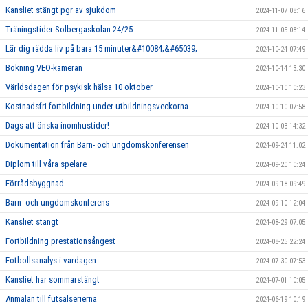
Kansliet stängt pgr av sjukdom
2024-11-07 08:16
Träningstider Solbergaskolan 24/25
2024-11-05 08:14
Lär dig rädda liv på bara 15 minuter&#10084;&#65039;
2024-10-24 07:49
Bokning VEO-kameran
2024-10-14 13:30
Världsdagen för psykisk hälsa 10 oktober
2024-10-10 10:23
Kostnadsfri fortbildning under utbildningsveckorna
2024-10-10 07:58
Dags att önska inomhustider!
2024-10-03 14:32
Dokumentation från Barn- och ungdomskonferensen
2024-09-24 11:02
Diplom till våra spelare
2024-09-20 10:24
Förrådsbyggnad
2024-09-18 09:49
Barn- och ungdomskonferens
2024-09-10 12:04
Kansliet stängt
2024-08-29 07:05
Fortbildning prestationsångest
2024-08-25 22:24
Fotbollsanalys i vardagen
2024-07-30 07:53
Kansliet har sommarstängt
2024-07-01 10:05
Anmälan till futsalserierna
2024-06-19 10:19