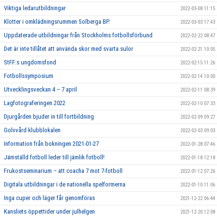
Viktiga ledarutbildningar
2022-03-08 11:15
Klotter i omklädningsrummen Solberga BP.
2022-03-03 17:43
Uppdaterade utbildningar från Stockholms fotbollsförbund
2022-02-22 08:47
Det är inte tillåtet att använda skor med svarta sulor
2022-02-21 10:05
StFF:s ungdomsfond
2022-02-15 11:26
Fotbollssymposium
2022-02-14 10:00
Utvecklingsveckan 4 – 7 april
2022-02-11 08:39
Lagfotograferingen 2022
2022-02-10 07:33
Djurgården bjuder in till fortbildning
2022-02-09 09:27
Golvvård klubblokalen
2022-02-03 09:03
Information från bokningen 2021-01-27
2022-01-28 07:46
Jämställd fotboll leder till jämlik fotboll!
2022-01-18 12:18
Frukostseminarium – att coacha 7 mot 7-fotboll
2022-01-12 07:26
Digitala utbildningar i de nationella spelformerna
2022-01-10 11:06
Inga cuper och läger får genomföras
2021-12-22 06:44
Kansliets öppettider under julhelgen
2021-12-20 12:08