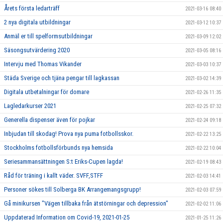
Årets första ledarträff
2021-03-16 08:40
2 nya digitala utbildningar
2021-03-12 10:37
Anmäl er till spelformsutbildningar
2021-03-09 12:02
Säsongsutvärdering 2020
2021-03-05 08:16
Intervju med Thomas Vikander
2021-03-03 10:37
Städa Sverige och tjäna pengar till lagkassan
2021-03-02 14:39
Digitala utbetalningar för domare
2021-02-26 11:35
Lagledarkurser 2021
2021-02-25 07:32
Generella dispenser även för pojkar
2021-02-24 09:18
Inbjudan till skodag! Prova nya puma fotbollsskor.
2021-02-22 13:25
Stockholms fotbollsförbunds nya hemsida
2021-02-22 10:04
Seriesammansättningen S:t Eriks-Cupen lagda!
2021-02-19 08:43
Råd för träning i kallt väder. SVFF,STFF
2021-02-03 14:41
Personer sökes till Solberga BK Arrangemangsgrupp!
2021-02-03 07:59
Gå minikursen "Vägen tillbaka från ätstörningar och depression"
2021-02-02 11:06
Uppdaterad Information om Covid-19, 2021-01-25
2021-01-25 11:26