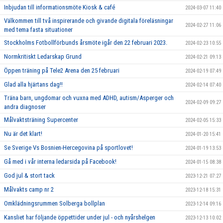
Inbjudan till informationsmöte Kiosk & café
2024-03-07 11:40
Välkommen till två inspirerande och givande digitala föreläsningar
2024-02-27 11:06
med tema fasta situationer
Stockholms Fotbollförbunds årsmöte igår den 22 februari 2023.
2024-02-23 10:55
Normkritiskt Ledarskap Grund
2024-02-21 09:13
Öppen träning på Tele2 Arena den 25 februari
2024-02-19 07:49
Glad alla hjärtans dag!!
2024-02-14 07:40
Träna barn, ungdomar och vuxna med ADHD, autism/Asperger och
2024-02-09 09:27
andra diagnoser
Målvaktsträning Supercenter
2024-02-05 15:33
Nu är det klart!
2024-01-20 15:41
Se Sverige Vs Bosnien-Hercegovina på sportlovet!
2024-01-19 13:53
Gå med i vår interna ledarsida på Facebook!
2024-01-15 08:38
God jul & stort tack
2023-12-21 07:27
Målvakts camp nr 2
2023-12-18 15:31
Omklädningsrummen Solberga bollplan
2023-12-14 09:16
Kansliet har följande öppettider under jul - och nyårshelgen
2023-12-13 10:02