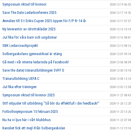
Symposium riktad till kvinnor
2024-12-19 06:55
Save The Date Ledarkonferens 2025
2024-12-17 14:35
Anmälan till S:t Eriks-Cupen 2025 öppen för F/P 8–14 år
2024-12-17 07:57
Ny leverantör av idrottskläder 2025
2024-12-16 10:14
Jul fika för våra barn och ungdomar
2024-12-16 08:41
SBK Ledarcoachprojekt
2024-12-13 08:16
Solbergaskolans gymnastiksal är stäng
2024-12-07 09:14
Gå med i vår interna ledarsida på Facebook!
2024-12-06 08:09
Save the date| tränarutbildningen SVFF D
2024-12-05 10:18
Tränarutbildning UEFA C
2024-12-04 13:14
Jul fika efter träningen
2024-12-02 12:58
Symposium riktad till kvinnor 2025
2024-11-27 08:43
Sttf inbjuder till utbildning "Så blir du effektfull i din feedback!"
2024-11-26 12:20
Fotbollssymposium 15 februari-2025
2024-11-23 13:26
Nu ha vi ljus här i vårt klubbhus
2024-11-22 07:58
Kansliet fick ett mejl ifrån Solbergaskolan
2024-11-12 19:14