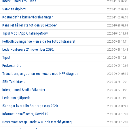
Intervju med Troj Celte.
2020-11-04 07:41
Sanktan diplom!
2020-11-03 09:03
Kostnadsfria kurser/föreläsningar
2020-11-02 09:30
Kansliet håller stängt den 30 oktober
2020-10-29 09:09
Tips! MobilApp ChallengeNow
2020-10-12 11:09
Fotbollsövningar.se – en sida för fotbollstränare!
2020-09-30 14:11
Ledarkonferens 21 november 2020.
2020-09-29 14:48
Tips!
2020-09-21 10:51
Frukostmöte
2020-09-09 10:02
Träna barn, ungdomar och vuxna med NPF-diagnos
2020-09-04 08:10
SBK-Taktiktavla
2020-08-28 12:21
Intervju med Annika Vikander
2020-08-27 11:21
Ledarens hjälpreda
2020-08-25 14:11
53 dagar kvar tills Solberga cup 2020!
2020-08-25 08:40
Informationsaffischer, Covid-19
2020-08-20 13:30
Bestämmelser gällande W.O. och matchflyttning
2020-08-18 12:33