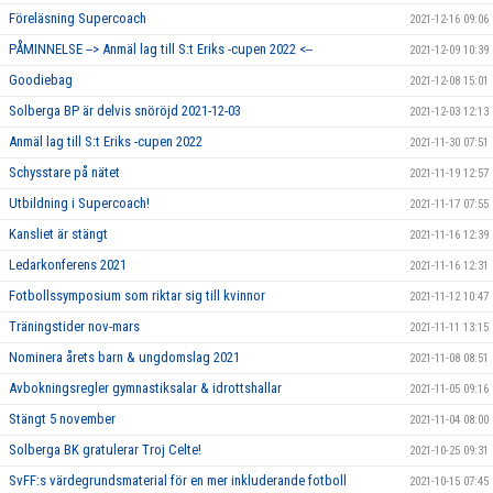
Föreläsning Supercoach
2021-12-16 09:06
PÅMINNELSE --> Anmäl lag till S:t Eriks -cupen 2022 <--
2021-12-09 10:39
Goodiebag
2021-12-08 15:01
Solberga BP är delvis snöröjd 2021-12-03
2021-12-03 12:13
Anmäl lag till S:t Eriks -cupen 2022
2021-11-30 07:51
Schysstare på nätet
2021-11-19 12:57
Utbildning i Supercoach!
2021-11-17 07:55
Kansliet är stängt
2021-11-16 12:39
Ledarkonferens 2021
2021-11-16 12:31
Fotbollssymposium som riktar sig till kvinnor
2021-11-12 10:47
Träningstider nov-mars
2021-11-11 13:15
Nominera årets barn & ungdomslag 2021
2021-11-08 08:51
Avbokningsregler gymnastiksalar & idrottshallar
2021-11-05 09:16
Stängt 5 november
2021-11-04 08:00
Solberga BK gratulerar Troj Celte!
2021-10-25 09:31
SvFF:s värdegrundsmaterial för en mer inkluderande fotboll
2021-10-15 07:45