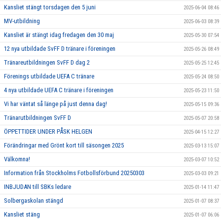
Kansliet stängt torsdagen den 5 juni
2025-06-04 08:46
MV-utbildning
2025-06-03 08:39
Kansliet är stängt idag fredagen den 30 maj
2025-05-30 07:54
12 nya utbildade SvFF D tränare i föreningen
2025-05-26 08:49
Tränareutbildningen SvFF D dag 2
2025-05-25 12:45
Förenings utbildade UEFA C tränare
2025-05-24 08:50
4 nya utbildade UEFA C tränare i föreningen
2025-05-23 11:50
Vi har väntat så länge på just denna dag!
2025-05-15 09:36
Tränarutbildningen SvFF D
2025-05-07 20:58
ÖPPETTIDER UNDER PÅSK HELGEN
2025-04-15 12:27
Förändringar med Grönt kort till säsongen 2025
2025-03-13 15:07
Välkomna!
2025-03-07 10:52
Information från Stockholms Fotbollsförbund 20250303
2025-03-03 09:21
INBJUDAN till SBKs ledare
2025-01-14 11:47
Solbergaskolan stängd
2025-01-07 08:37
Kansliet stäng
2025-01-07 06:06