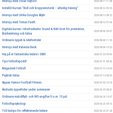
Intervju med Oscar Dejfors
2020-08-17 11:08
Inställd Kursen ”Boll och kroppsmotorik – allsidig träning”
2020-08-14 09:25
Intervju med Ulrika Douglas Alyhr.
2020-08-13 08:22
Intervju med Tomas Fasth
2020-08-10 07:54
Digitala kurser i Idrottsskador Grund & Rätt kost för prestation,
2020-08-06 09:47
återhämtning och hälsa
Ordinarie öppet & telefontider
2020-08-04 11:25
Intervju med Katarina Back
2020-08-04 10:53
Hej på er fantastiska ledare i SBK!
2020-07-23 09:45
Tips fotbollspodd!
2020-07-21 08:36
Magasinet Fotboll
2020-07-15 14:43
Psykisk hälsa
2020-07-13 08:55
Appen Vamos Football Fitness
2020-07-02 10:18
Ändrade öppettider under sommaren
2020-06-29 08:01
Ordinarie matchflytt- och WO-avgifter fr.o.m. 15 juli
2020-06-26 10:07
Fotbollspsykologi
2020-06-25 09:16
Två lästips för reflekterande ledare
2020-06-25 01:28