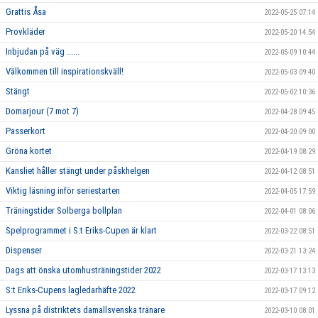
Grattis Åsa
2022-05-25 07:14
Provkläder
2022-05-20 14:54
Inbjudan på väg ......
2022-05-09 10:44
Välkommen till inspirationskväll!
2022-05-03 09:40
Stängt
2022-05-02 10:36
Domarjour (7 mot 7)
2022-04-28 09:45
Passerkort
2022-04-20 09:00
Gröna kortet
2022-04-19 08:29
Kansliet håller stängt under påskhelgen
2022-04-12 08:51
Viktig läsning inför seriestarten
2022-04-05 17:59
Träningstider Solberga bollplan
2022-04-01 08:06
Spelprogrammet i S:t Eriks-Cupen är klart
2022-03-22 08:51
Dispenser
2022-03-21 13:24
Dags att önska utomhusträningstider 2022
2022-03-17 13:13
S:t Eriks-Cupens lagledarhäfte 2022
2022-03-17 09:12
Lyssna på distriktets damallsvenska tränare
2022-03-10 08:01