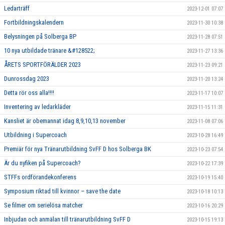
Ledarträff
2023-12-01 07:07
Fortbildningskalendern
2023-11-30 10:38
Belysningen på Solberga BP
2023-11-28 07:51
10 nya utbildade tränare &#128522;
2023-11-27 13:36
ÅRETS SPORTFÖRÄLDER 2023
2023-11-23 09:21
Dunrossdag 2023
2023-11-20 13:24
Detta rör oss alla!!!!
2023-11-17 10:07
Inventering av ledarkläder
2023-11-15 11:31
Kansliet är obemannat idag 8,9,10,13 november
2023-11-08 07:06
Utbildning i Supercoach
2023-10-28 16:49
Premiär för nya Tränarutbildning SvFF D hos Solberga BK
2023-10-23 07:54
Är du nyfiken på Supercoach?
2023-10-22 17:39
STFFs ordförandekonferens
2023-10-19 15:40
Symposium riktad till kvinnor – save the date
2023-10-18 10:13
Se filmer om serielösa matcher
2023-10-16 20:29
Inbjudan och anmälan till tränarutbildning SvFF D
2023-10-15 19:13