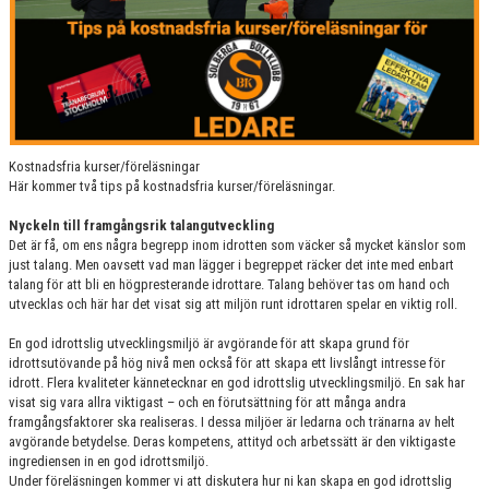
Kostnadsfria kurser/föreläsningar
Här kommer två tips på kostnadsfria kurser/föreläsningar.
Nyckeln till framgångsrik talangutveckling
Det är få, om ens några begrepp inom idrotten som väcker så mycket känslor som
just talang. Men oavsett vad man lägger i begreppet räcker det inte med enbart
talang för att bli en högpresterande idrottare. Talang behöver tas om hand och
utvecklas och här har det visat sig att miljön runt idrottaren spelar en viktig roll.
En god idrottslig utvecklingsmiljö är avgörande för att skapa grund för
idrottsutövande på hög nivå men också för att skapa ett livslångt intresse för
idrott. Flera kvaliteter kännetecknar en god idrottslig utvecklingsmiljö. En sak har
visat sig vara allra viktigast – och en förutsättning för att många andra
framgångsfaktorer ska realiseras. I dessa miljöer är ledarna och tränarna av helt
avgörande betydelse. Deras kompetens, attityd och arbetssätt är den viktigaste
ingrediensen in en god idrottsmiljö.
Under föreläsningen kommer vi att diskutera hur ni kan skapa en god idrottslig