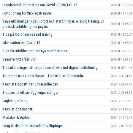
Uppdaterad Information om Covid-19, 2021-01-15
2021-01-15 16:39
Fortbildning för flicklagstränare
2021-01-14 10:39
3 nya utbildningar Kost, idrott och ätstörningar, Allsidig träning, En
2021-01-14 07:22
praktisk utbildning om psykis
Tips på Coronaanpassad träning
2021-01-13 10:27
Information om Covid-19
2021-01-13 07:35
Digitala utbildningar i de nya spelformerna
2021-01-12 10:55
Senaste nytt i från StFF
2021-01-12 09:08
Tränarföreningen att erbjuda en direktsänd digital fortbildning
2021-01-07 11:44
Att mötas mitt i ledarskapet - Tränarforum Stockholm
2020-12-30 14:12
Kansliets öppettider under julhelgen
2020-12-22 09:07
Stadens idrottsanläggningar stänger
2020-12-21 08:14
Lagfotografering
2020-12-18 13:21
Kansliet obemannat
2020-12-14 07:28
Medaljer & Diplom
2020-12-11 10:43
I dag är det Internationella frivilligdagen.
2020-12-05 13:49