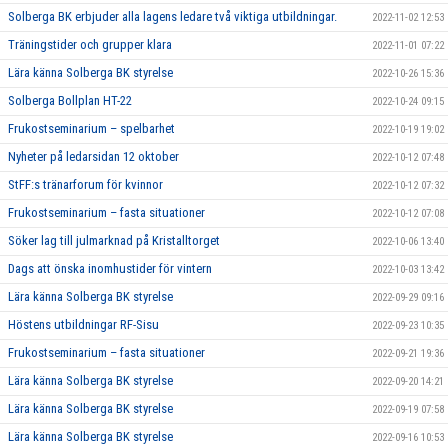
Solberga BK erbjuder alla lagens ledare två viktiga utbildningar.
2022-11-02 12:53
Träningstider och grupper klara
2022-11-01 07:22
Lära känna Solberga BK styrelse
2022-10-26 15:36
Solberga Bollplan HT-22
2022-10-24 09:15
Frukostseminarium – spelbarhet
2022-10-19 19:02
Nyheter på ledarsidan 12 oktober
2022-10-12 07:48
StFF:s tränarforum för kvinnor
2022-10-12 07:32
Frukostseminarium – fasta situationer
2022-10-12 07:08
Söker lag till julmarknad på Kristalltorget
2022-10-06 13:40
Dags att önska inomhustider för vintern
2022-10-03 13:42
Lära känna Solberga BK styrelse
2022-09-29 09:16
Höstens utbildningar RF-Sisu
2022-09-23 10:35
Frukostseminarium – fasta situationer
2022-09-21 19:36
Lära känna Solberga BK styrelse
2022-09-20 14:21
Lära känna Solberga BK styrelse
2022-09-19 07:58
Lära känna Solberga BK styrelse
2022-09-16 10:53