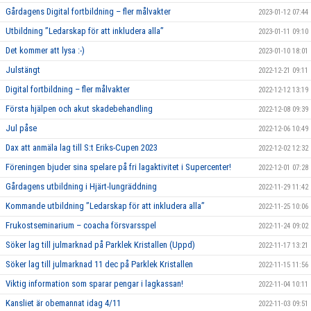
Gårdagens Digital fortbildning – fler målvakter
2023-01-12 07:44
Utbildning ”Ledarskap för att inkludera alla”
2023-01-11 09:10
Det kommer att lysa :-)
2023-01-10 18:01
Julstängt
2022-12-21 09:11
Digital fortbildning – fler målvakter
2022-12-12 13:19
Första hjälpen och akut skadebehandling
2022-12-08 09:39
Jul påse
2022-12-06 10:49
Dax att anmäla lag till S:t Eriks-Cupen 2023
2022-12-02 12:32
Föreningen bjuder sina spelare på fri lagaktivitet i Supercenter!
2022-12-01 07:28
Gårdagens utbildning i Hjärt-lungräddning
2022-11-29 11:42
Kommande utbildning ”Ledarskap för att inkludera alla”
2022-11-25 10:06
Frukostseminarium – coacha försvarsspel
2022-11-24 09:02
Söker lag till julmarknad på Parklek Kristallen (Uppd)
2022-11-17 13:21
Söker lag till julmarknad 11 dec på Parklek Kristallen
2022-11-15 11:56
Viktig information som sparar pengar i lagkassan!
2022-11-04 10:11
Kansliet är obemannat idag 4/11
2022-11-03 09:51