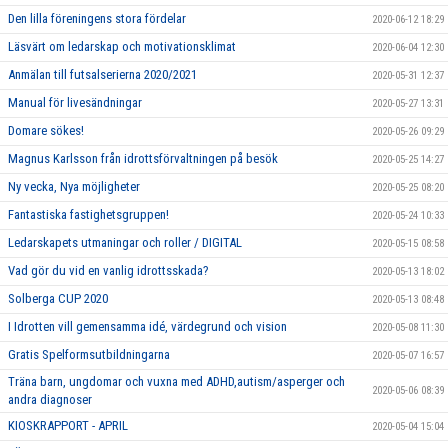
Den lilla föreningens stora fördelar
2020-06-12 18:29
Läsvärt om ledarskap och motivationsklimat
2020-06-04 12:30
Anmälan till futsalserierna 2020/2021
2020-05-31 12:37
Manual för livesändningar
2020-05-27 13:31
Domare sökes!
2020-05-26 09:29
Magnus Karlsson från idrottsförvaltningen på besök
2020-05-25 14:27
Ny vecka, Nya möjligheter
2020-05-25 08:20
Fantastiska fastighetsgruppen!
2020-05-24 10:33
Ledarskapets utmaningar och roller / DIGITAL
2020-05-15 08:58
Vad gör du vid en vanlig idrottsskada?
2020-05-13 18:02
Solberga CUP 2020
2020-05-13 08:48
I Idrotten vill gemensamma idé, värdegrund och vision
2020-05-08 11:30
Gratis Spelformsutbildningarna
2020-05-07 16:57
Träna barn, ungdomar och vuxna med ADHD,autism/asperger och
2020-05-06 08:39
andra diagnoser
KIOSKRAPPORT - APRIL
2020-05-04 15:04