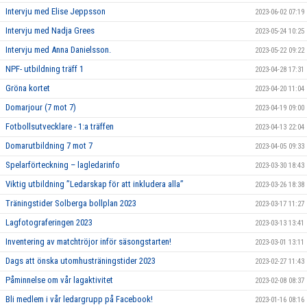
Intervju med Elise Jeppsson
2023-06-02 07:19
Intervju med Nadja Grees
2023-05-24 10:25
Intervju med Anna Danielsson.
2023-05-22 09:22
NPF- utbildning träff 1
2023-04-28 17:31
Gröna kortet
2023-04-20 11:04
Domarjour (7 mot 7)
2023-04-19 09:00
Fotbollsutvecklare - 1:a träffen
2023-04-13 22:04
Domarutbildning 7 mot 7
2023-04-05 09:33
Spelarförteckning – lagledarinfo
2023-03-30 18:43
Viktig utbildning ”Ledarskap för att inkludera alla”
2023-03-26 18:38
Träningstider Solberga bollplan 2023
2023-03-17 11:27
Lagfotograferingen 2023
2023-03-13 13:41
Inventering av matchtröjor inför säsongstarten!
2023-03-01 13:11
Dags att önska utomhusträningstider 2023
2023-02-27 11:43
Påminnelse om vår lagaktivitet
2023-02-08 08:37
Bli medlem i vår ledargrupp på Facebook!
2023-01-16 08:16