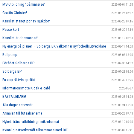
MV-utbildning "påminnelse"
2025-09-01 11:35
Grattis Christer!
2025-08-28 07:37
Kansliet stängt pgr av sjukdom
2025-08-25 07:16
Passerkort
2025-08-20 12:19
Kansliet är obemannad!
2025-08-19 08:53
Ny energi på planen – Solberga BK välkomnar ny fotbollsutvecklare
2025-08-11 14:20
Bollpump
2025-08-05 15:05
Förådet Solberga BP
2025-07-30 14:32
Solberga BP
2025-07-28 08:04
En app rättvis speltid
2025-06-30 12:26
Informationsmöte Kiosk & café
2025-06-27
BÄSTA LEDARE!
2025-06-25 14:08
Alla dagar necessär
2025-06-24 12:30
Anmälan till futsalserierna
2025-06-23 07:43
Nyhet: tränarutbildning i mikroformat
2025-06-10 09:05
Kvinnlig nätverksträff tillsammans med DIF
2025-06-09 15:41