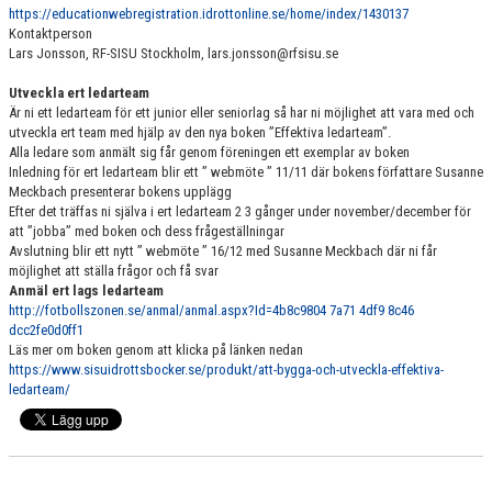
https://educationwebregistration.idrottonline.se/home/index/1430137
Kontaktperson
Lars Jonsson, RF-SISU Stockholm, lars.jonsson@rfsisu.se
Utveckla ert ledarteam
Är ni ett ledarteam för ett junior eller seniorlag så har ni möjlighet att vara med och
utveckla ert team med hjälp av den nya boken ”Effektiva ledarteam”.
Alla ledare som anmält sig får genom föreningen ett exemplar av boken
Inledning för ert ledarteam blir ett ” webmöte ” 11/11 där bokens författare Susanne
Meckbach presenterar bokens upplägg
Efter det träffas ni själva i ert ledarteam 2 3 gånger under november/december för
att ”jobba” med boken och dess frågeställningar
Avslutning blir ett nytt ” webmöte ” 16/12 med Susanne Meckbach där ni får
möjlighet att ställa frågor och få svar
Anmäl ert lags ledarteam
http://fotbollszonen.se/anmal/anmal.aspx?Id=4b8c9804 7a71 4df9 8c46
dcc2fe0d0ff1
Läs mer om boken genom att klicka på länken nedan
https://www.sisuidrottsbocker.se/produkt/att-bygga-och-utveckla-effektiva-
ledarteam/