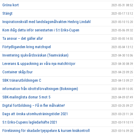
Gröna kort
2021-05-31 08:52
Stängt
2021-05-17 13:12
Inspirationskväll med landslagsmålvakten Hedvig Lindahl
2021-05-10 15:20
Kom ihåg detta inför seriestarten i S:t Eriks-Cupen
2021-05-06 09:32
Ta ansvar – det gäller alla!
2021-05-05 14:55
Förtydliganden kring matchspel
2021-05-04 13:12
Inventering sjukvårdsväskan (Teamväskan)
2021-04-30 10:06
Leverans & uppackning av våra nya matchtröjor
2021-04-30 08:39
Container skåp/bur
2021-04-23 09:25
SBK tränarutbildningen C
2021-04-13 09:27
information från idrottsförvaltningen (Bokningen)
2021-04-09 10:05
SBK-mailinglista domar 5 mot 5
2021-04-09 07:49
Digital fortbildning – Få in fler målvakter!
2021-03-25 09:27
Dags att önska utomhusträningstider 2021
2021-03-23 11:24
S:t Eriks-Cupens lagledarhäfte 2021
2021-03-19 10:19
Föreläsning för skadade tjejspelare & kursen knäkontroll
2021-03-16 09:20