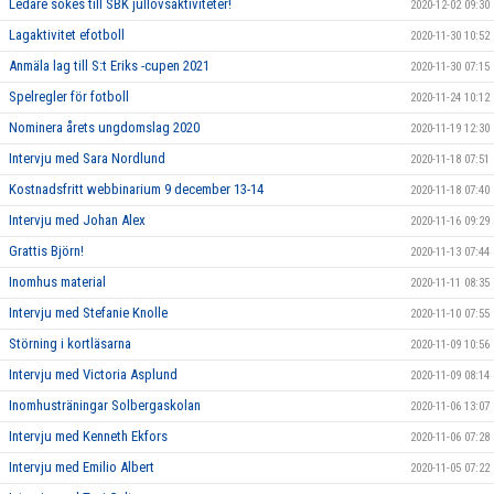
Ledare sökes till SBK jullovsaktiviteter!
2020-12-02 09:30
Lagaktivitet efotboll
2020-11-30 10:52
Anmäla lag till S:t Eriks -cupen 2021
2020-11-30 07:15
Spelregler för fotboll
2020-11-24 10:12
Nominera årets ungdomslag 2020
2020-11-19 12:30
Intervju med Sara Nordlund
2020-11-18 07:51
Kostnadsfritt webbinarium 9 december 13-14
2020-11-18 07:40
Intervju med Johan Alex
2020-11-16 09:29
Grattis Björn!
2020-11-13 07:44
Inomhus material
2020-11-11 08:35
Intervju med Stefanie Knolle
2020-11-10 07:55
Störning i kortläsarna
2020-11-09 10:56
Intervju med Victoria Asplund
2020-11-09 08:14
Inomhusträningar Solbergaskolan
2020-11-06 13:07
Intervju med Kenneth Ekfors
2020-11-06 07:28
Intervju med Emilio Albert
2020-11-05 07:22