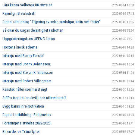
Lära känna Solberga BK styrelse
2022-09-14 10:38
Kvinnlig nätverksträff
2022-09-09 07:43
Digital utbildning "Tejpning av axlar, armbågar, knän och fötter"
2022-09-06 13:56
Så ökar du ungas delaktighet i idrotten
2022-09-05 08:34
Uppgraderingskurs UEFA C licens
2022-08-30 08:21
Höstens kiosk schema
2022-08-09 14:20
Intervju med Ronny Forslöf
2022-08-01 09:14
Intervju med Jonny Johansson.
2022-07-08 10:54
Intervju med Stefan Kristiansson
2022-07-04 11:06
Intervju med Robert Villingstam
2022-07-01 08:44
Kansliet håller sommarstängt
2022-06-30 12:26
StFF:s inspirationskväll och nätverksträff.
2022-06-17 10:13
Bygg barns inre motivation
2022-06-10 09:20
Digital fortbildning: Bollinnehav
2022-06-09 08:04
Föreningens styrelse 2022-2023.
2022-06-08 19:41
Bli en del av Tränarlyftet
2022-06-03 07:27