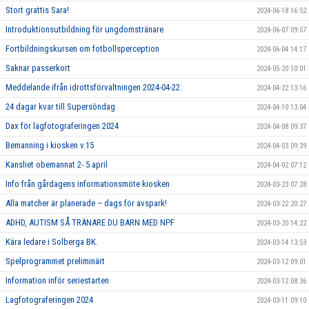
Stort grattis Sara!
2024-06-18 16:52
Introduktionsutbildning för ungdomstränare
2024-06-07 09:57
Fortbildningskursen om fotbollsperception
2024-06-04 14:17
Saknar passerkort
2024-05-20 10:01
Meddelande ifrån idrottsförvaltningen 2024-04-22.
2024-04-22 13:16
24 dagar kvar till Supersöndag
2024-04-10 13:04
Dax för lagfotograferingen 2024
2024-04-08 09:37
Bemanning i kiosken v.15
2024-04-03 09:39
Kansliet obemannat 2- 5 april
2024-04-02 07:12
Info från gårdagens informationsmöte kiosken
2024-03-23 07:28
Alla matcher är planerade – dags för avspark!
2024-03-22 20:27
ADHD, AUTISM SÅ TRÄNARE DU BARN MED NPF
2024-03-20 14:22
Kära ledare i Solberga BK.
2024-03-14 13:53
Spelprogrammet preliminärt
2024-03-12 09:01
Information inför seriestarten
2024-03-12 08:36
Lagfotograferingen 2024
2024-03-11 09:10