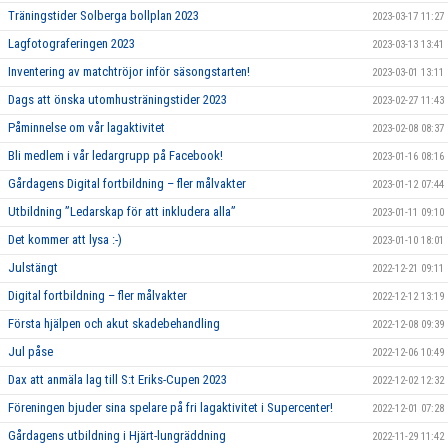
Träningstider Solberga bollplan 2023
2023-03-17 11:27
Lagfotograferingen 2023
2023-03-13 13:41
Inventering av matchtröjor inför säsongstarten!
2023-03-01 13:11
Dags att önska utomhusträningstider 2023
2023-02-27 11:43
Påminnelse om vår lagaktivitet
2023-02-08 08:37
Bli medlem i vår ledargrupp på Facebook!
2023-01-16 08:16
Gårdagens Digital fortbildning – fler målvakter
2023-01-12 07:44
Utbildning ”Ledarskap för att inkludera alla”
2023-01-11 09:10
Det kommer att lysa :-)
2023-01-10 18:01
Julstängt
2022-12-21 09:11
Digital fortbildning – fler målvakter
2022-12-12 13:19
Första hjälpen och akut skadebehandling
2022-12-08 09:39
Jul påse
2022-12-06 10:49
Dax att anmäla lag till S:t Eriks-Cupen 2023
2022-12-02 12:32
Föreningen bjuder sina spelare på fri lagaktivitet i Supercenter!
2022-12-01 07:28
Gårdagens utbildning i Hjärt-lungräddning
2022-11-29 11:42