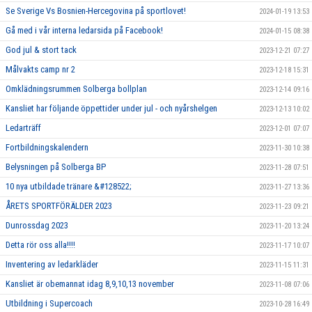
Se Sverige Vs Bosnien-Hercegovina på sportlovet!
2024-01-19 13:53
Gå med i vår interna ledarsida på Facebook!
2024-01-15 08:38
God jul & stort tack
2023-12-21 07:27
Målvakts camp nr 2
2023-12-18 15:31
Omklädningsrummen Solberga bollplan
2023-12-14 09:16
Kansliet har följande öppettider under jul - och nyårshelgen
2023-12-13 10:02
Ledarträff
2023-12-01 07:07
Fortbildningskalendern
2023-11-30 10:38
Belysningen på Solberga BP
2023-11-28 07:51
10 nya utbildade tränare &#128522;
2023-11-27 13:36
ÅRETS SPORTFÖRÄLDER 2023
2023-11-23 09:21
Dunrossdag 2023
2023-11-20 13:24
Detta rör oss alla!!!!
2023-11-17 10:07
Inventering av ledarkläder
2023-11-15 11:31
Kansliet är obemannat idag 8,9,10,13 november
2023-11-08 07:06
Utbildning i Supercoach
2023-10-28 16:49