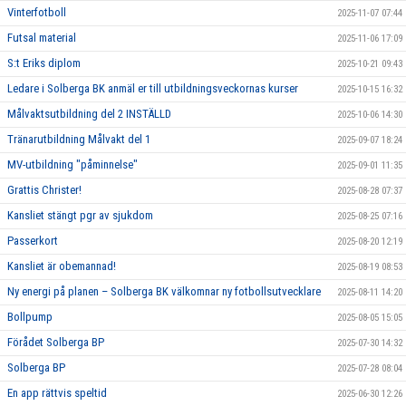
Vinterfotboll
2025-11-07 07:44
Futsal material
2025-11-06 17:09
S:t Eriks diplom
2025-10-21 09:43
Ledare i Solberga BK anmäl er till utbildningsveckornas kurser
2025-10-15 16:32
Målvaktsutbildning del 2 INSTÄLLD
2025-10-06 14:30
Tränarutbildning Målvakt del 1
2025-09-07 18:24
MV-utbildning "påminnelse"
2025-09-01 11:35
Grattis Christer!
2025-08-28 07:37
Kansliet stängt pgr av sjukdom
2025-08-25 07:16
Passerkort
2025-08-20 12:19
Kansliet är obemannad!
2025-08-19 08:53
Ny energi på planen – Solberga BK välkomnar ny fotbollsutvecklare
2025-08-11 14:20
Bollpump
2025-08-05 15:05
Förådet Solberga BP
2025-07-30 14:32
Solberga BP
2025-07-28 08:04
En app rättvis speltid
2025-06-30 12:26