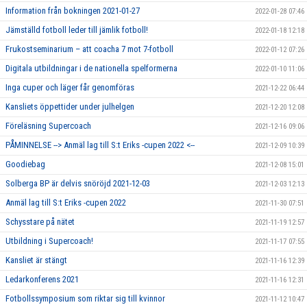
Information från bokningen 2021-01-27
2022-01-28 07:46
Jämställd fotboll leder till jämlik fotboll!
2022-01-18 12:18
Frukostseminarium – att coacha 7 mot 7-fotboll
2022-01-12 07:26
Digitala utbildningar i de nationella spelformerna
2022-01-10 11:06
Inga cuper och läger får genomföras
2021-12-22 06:44
Kansliets öppettider under julhelgen
2021-12-20 12:08
Föreläsning Supercoach
2021-12-16 09:06
PÅMINNELSE --> Anmäl lag till S:t Eriks -cupen 2022 <--
2021-12-09 10:39
Goodiebag
2021-12-08 15:01
Solberga BP är delvis snöröjd 2021-12-03
2021-12-03 12:13
Anmäl lag till S:t Eriks -cupen 2022
2021-11-30 07:51
Schysstare på nätet
2021-11-19 12:57
Utbildning i Supercoach!
2021-11-17 07:55
Kansliet är stängt
2021-11-16 12:39
Ledarkonferens 2021
2021-11-16 12:31
Fotbollssymposium som riktar sig till kvinnor
2021-11-12 10:47