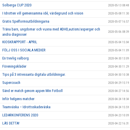
Solberga CUP 2020
2020-05-13 08:48
I Idrotten vill gemensamma idé, värdegrund och vision
2020-05-08 11:30
Gratis Spelformsutbildningarna
2020-05-07 16:57
Träna barn, ungdomar och vuxna med ADHD,autism/asperger och
2020-05-06 08:39
andra diagnoser
KIOSKRAPPORT - APRIL
2020-05-04 15:04
FÖLJ OSS I SOCIALA MEDIER
2020-05-04 11:09
En trevlig valborg
2020-04-30 13:09
Föreningskläder
2020-04-30 11:29
Tips på 3 intressanta digitala utbildningar.
2020-04-30 10:38
Supercoach
2020-04-29 15:19
Sänd er match genom appen Min Fotboll
2020-04-27 14:56
Inför helgens matcher
2020-04-24 18:34
Teamväska – Idrottsskadeväska
2020-04-24 15:59
LEDARKONFERENS 2020
2020-04-23 10:09
LÄS DETTA!
2020-04-22 16:31