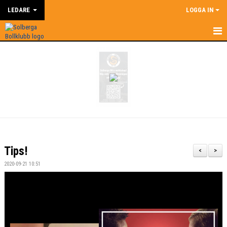
LEDARE
LOGGA IN
HEM
LEDARE
NYHETER
SUPERCOACH
KALENDER
Tips!
<
>
DOKUMENT
2020-09-21 10:51
KONTAKT
BILDGALLERI
ÅRSHJUL