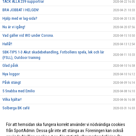
TACK ALLA 239 supportrar
2020-04-22 16:05
BRA JOBBAT I HELGEN!
2020-04-21 10:33
Hjälp med er lag-sida?
2020-04-20 13:35
Nu är vi igång!
2020-04-20 07:56
Vad gäller vid WO under Corona.
2020-04-15 10:50
Hallå!!
2020-04-13 12:54
SBK-TIPS 1-3 Akut skadebehandling, Fotbollens spela, lek och lär
2020-04-11 10:33
(FSLL), Outdoor training
Glad påsk
2020-04-10 16:58
Nya loggor
2020-04-10 16:12
Påsk stängt
2020-04-09 16:14
5 Snabba med Emilio
2020-04-08 16:10
Vilka hjältar!
2020-04-06 16:08
Solberga BK café
2020-03-31 16:03
Målvaktsclinic Lördag 28 Mars
2020-02-24 12:29
För att hemsidan ska fungera korrekt använder vi nödvändiga cookies
PåsklovsCamp på Solberga BP
2020-01-06 12:20
från SportAdmin. Dessa går inte att stänga av. Föreningen kan också