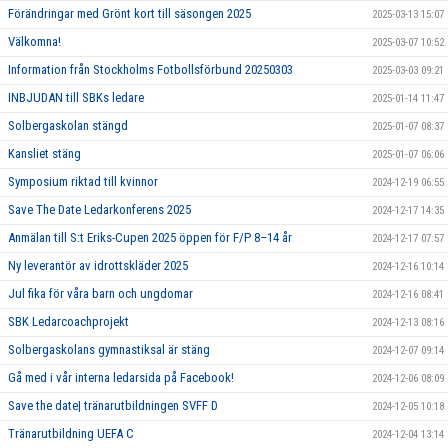
Förändringar med Grönt kort till säsongen 2025
2025-03-13 15:07
Välkomna!
2025-03-07 10:52
Information från Stockholms Fotbollsförbund 20250303
2025-03-03 09:21
INBJUDAN till SBKs ledare
2025-01-14 11:47
Solbergaskolan stängd
2025-01-07 08:37
Kansliet stäng
2025-01-07 06:06
Symposium riktad till kvinnor
2024-12-19 06:55
Save The Date Ledarkonferens 2025
2024-12-17 14:35
Anmälan till S:t Eriks-Cupen 2025 öppen för F/P 8–14 år
2024-12-17 07:57
Ny leverantör av idrottskläder 2025
2024-12-16 10:14
Jul fika för våra barn och ungdomar
2024-12-16 08:41
SBK Ledarcoachprojekt
2024-12-13 08:16
Solbergaskolans gymnastiksal är stäng
2024-12-07 09:14
Gå med i vår interna ledarsida på Facebook!
2024-12-06 08:09
Save the date| tränarutbildningen SVFF D
2024-12-05 10:18
Tränarutbildning UEFA C
2024-12-04 13:14