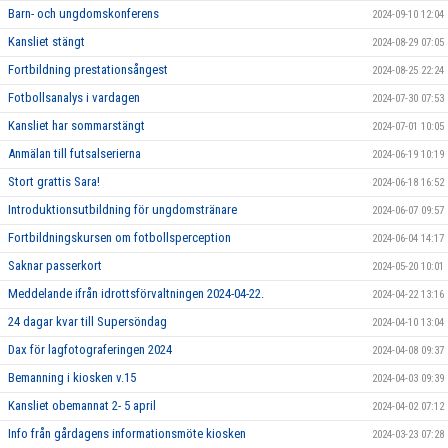
Barn- och ungdomskonferens
2024-09-10 12:04
Kansliet stängt
2024-08-29 07:05
Fortbildning prestationsångest
2024-08-25 22:24
Fotbollsanalys i vardagen
2024-07-30 07:53
Kansliet har sommarstängt
2024-07-01 10:05
Anmälan till futsalserierna
2024-06-19 10:19
Stort grattis Sara!
2024-06-18 16:52
Introduktionsutbildning för ungdomstränare
2024-06-07 09:57
Fortbildningskursen om fotbollsperception
2024-06-04 14:17
Saknar passerkort
2024-05-20 10:01
Meddelande ifrån idrottsförvaltningen 2024-04-22.
2024-04-22 13:16
24 dagar kvar till Supersöndag
2024-04-10 13:04
Dax för lagfotograferingen 2024
2024-04-08 09:37
Bemanning i kiosken v.15
2024-04-03 09:39
Kansliet obemannat 2- 5 april
2024-04-02 07:12
Info från gårdagens informationsmöte kiosken
2024-03-23 07:28