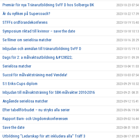
Premiär för nya Tränarutbildning SvFF D hos Solberga BK
2023-10-23 07:54
Är du nyfiken på Supercoach?
2023-10-22 17:39
STFFs ordförandekonferens
2023-10-19 15:40
Symposium riktad till kvinnor – save the date
2023-10-18 10:13
Se filmer om serielösa matcher
2023-10-16 20:29
Inbjudan och anmälan till tränarutbildning SvFF D
2023-10-15 19:13
Dags för 2: a målvaktsutbildning &#128522;
2023-10-11 09:39
Serielösa matcher
2023-10-04 11:03
Succé för målvaktsträning med Vendela!
2023-10-03 07:54
S:t Eriks-Cups diplom
2023-09-29 10:32
Inbjudan till målvaktsträning för SBK-målvakter 2010-2016
2023-09-21 08:31
Angående serielösa matcher
2023-09-12 15:41
Efter tabellförbudet – nu stryks alla serier
2023-09-06 19:04
Rapport Barn- och Ungdomskonferensen
2023-09-02 16:44
Save the date
2023-08-31 18:01
Utbildning ”Ledarskap för att inkludera alla” Träff 3
2023-08-17 07:09