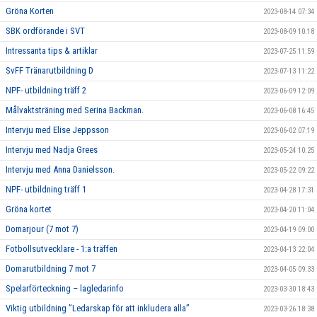
Gröna Korten
2023-08-14 07:34
SBK ordförande i SVT
2023-08-09 10:18
Intressanta tips & artiklar
2023-07-25 11:59
SvFF Tränarutbildning D
2023-07-13 11:22
NPF- utbildning träff 2
2023-06-09 12:09
Målvaktsträning med Serina Backman.
2023-06-08 16:45
Intervju med Elise Jeppsson
2023-06-02 07:19
Intervju med Nadja Grees
2023-05-24 10:25
Intervju med Anna Danielsson.
2023-05-22 09:22
NPF- utbildning träff 1
2023-04-28 17:31
Gröna kortet
2023-04-20 11:04
Domarjour (7 mot 7)
2023-04-19 09:00
Fotbollsutvecklare - 1:a träffen
2023-04-13 22:04
Domarutbildning 7 mot 7
2023-04-05 09:33
Spelarförteckning – lagledarinfo
2023-03-30 18:43
Viktig utbildning ”Ledarskap för att inkludera alla”
2023-03-26 18:38