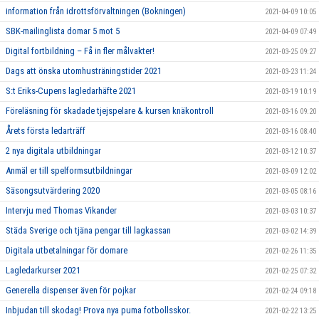
information från idrottsförvaltningen (Bokningen)
2021-04-09 10:05
SBK-mailinglista domar 5 mot 5
2021-04-09 07:49
Digital fortbildning – Få in fler målvakter!
2021-03-25 09:27
Dags att önska utomhusträningstider 2021
2021-03-23 11:24
S:t Eriks-Cupens lagledarhäfte 2021
2021-03-19 10:19
Föreläsning för skadade tjejspelare & kursen knäkontroll
2021-03-16 09:20
Årets första ledarträff
2021-03-16 08:40
2 nya digitala utbildningar
2021-03-12 10:37
Anmäl er till spelformsutbildningar
2021-03-09 12:02
Säsongsutvärdering 2020
2021-03-05 08:16
Intervju med Thomas Vikander
2021-03-03 10:37
Städa Sverige och tjäna pengar till lagkassan
2021-03-02 14:39
Digitala utbetalningar för domare
2021-02-26 11:35
Lagledarkurser 2021
2021-02-25 07:32
Generella dispenser även för pojkar
2021-02-24 09:18
Inbjudan till skodag! Prova nya puma fotbollsskor.
2021-02-22 13:25