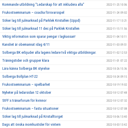
Kommande utbildning ”Ledarskap för att inkludera alla”
2022-11-25 10:06
Frukostseminarium – coacha försvarsspel
2022-11-24 09:02
Söker lag till julmarknad på Parklek Kristallen (Uppd)
2022-11-17 13:21
Söker lag till julmarknad 11 dec på Parklek Kristallen
2022-11-15 11:56
Viktig information som sparar pengar i lagkassan!
2022-11-04 10:11
Kansliet är obemannat idag 4/11
2022-11-03 09:51
Solberga BK erbjuder alla lagens ledare två viktiga utbildningar.
2022-11-02 12:53
Träningstider och grupper klara
2022-11-01 07:22
Lära känna Solberga BK styrelse
2022-10-26 15:36
Solberga Bollplan HT-22
2022-10-24 09:15
Frukostseminarium – spelbarhet
2022-10-19 19:02
Nyheter på ledarsidan 12 oktober
2022-10-12 07:48
StFF:s tränarforum för kvinnor
2022-10-12 07:32
Frukostseminarium – fasta situationer
2022-10-12 07:08
Söker lag till julmarknad på Kristalltorget
2022-10-06 13:40
Dags att önska inomhustider för vintern
2022-10-03 13:42