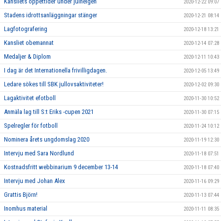
Kansliets öppettider under julhelgen
2020-12-22 09:07
Stadens idrottsanläggningar stänger
2020-12-21 08:14
Lagfotografering
2020-12-18 13:21
Kansliet obemannat
2020-12-14 07:28
Medaljer & Diplom
2020-12-11 10:43
I dag är det Internationella frivilligdagen.
2020-12-05 13:49
Ledare sökes till SBK jullovsaktiviteter!
2020-12-02 09:30
Lagaktivitet efotboll
2020-11-30 10:52
Anmäla lag till S:t Eriks -cupen 2021
2020-11-30 07:15
Spelregler för fotboll
2020-11-24 10:12
Nominera årets ungdomslag 2020
2020-11-19 12:30
Intervju med Sara Nordlund
2020-11-18 07:51
Kostnadsfritt webbinarium 9 december 13-14
2020-11-18 07:40
Intervju med Johan Alex
2020-11-16 09:29
Grattis Björn!
2020-11-13 07:44
Inomhus material
2020-11-11 08:35