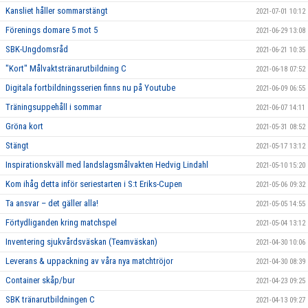
Kansliet håller sommarstängt
2021-07-01 10:12
Förenings domare 5 mot 5
2021-06-29 13:08
SBK-Ungdomsråd
2021-06-21 10:35
"Kort" Målvaktstränarutbildning C
2021-06-18 07:52
Digitala fortbildningsserien finns nu på Youtube
2021-06-09 06:55
Träningsuppehåll i sommar
2021-06-07 14:11
Gröna kort
2021-05-31 08:52
Stängt
2021-05-17 13:12
Inspirationskväll med landslagsmålvakten Hedvig Lindahl
2021-05-10 15:20
Kom ihåg detta inför seriestarten i S:t Eriks-Cupen
2021-05-06 09:32
Ta ansvar – det gäller alla!
2021-05-05 14:55
Förtydliganden kring matchspel
2021-05-04 13:12
Inventering sjukvårdsväskan (Teamväskan)
2021-04-30 10:06
Leverans & uppackning av våra nya matchtröjor
2021-04-30 08:39
Container skåp/bur
2021-04-23 09:25
SBK tränarutbildningen C
2021-04-13 09:27