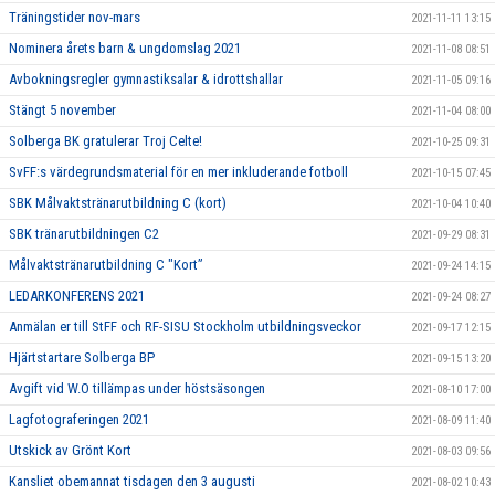
Träningstider nov-mars
2021-11-11 13:15
Nominera årets barn & ungdomslag 2021
2021-11-08 08:51
Avbokningsregler gymnastiksalar & idrottshallar
2021-11-05 09:16
Stängt 5 november
2021-11-04 08:00
Solberga BK gratulerar Troj Celte!
2021-10-25 09:31
SvFF:s värdegrundsmaterial för en mer inkluderande fotboll
2021-10-15 07:45
SBK Målvaktstränarutbildning C (kort)
2021-10-04 10:40
SBK tränarutbildningen C2
2021-09-29 08:31
Målvaktstränarutbildning C "Kort”
2021-09-24 14:15
LEDARKONFERENS 2021
2021-09-24 08:27
Anmälan er till StFF och RF-SISU Stockholm utbildningsveckor
2021-09-17 12:15
Hjärtstartare Solberga BP
2021-09-15 13:20
Avgift vid W.O tillämpas under höstsäsongen
2021-08-10 17:00
Lagfotograferingen 2021
2021-08-09 11:40
Utskick av Grönt Kort
2021-08-03 09:56
Kansliet obemannat tisdagen den 3 augusti
2021-08-02 10:43