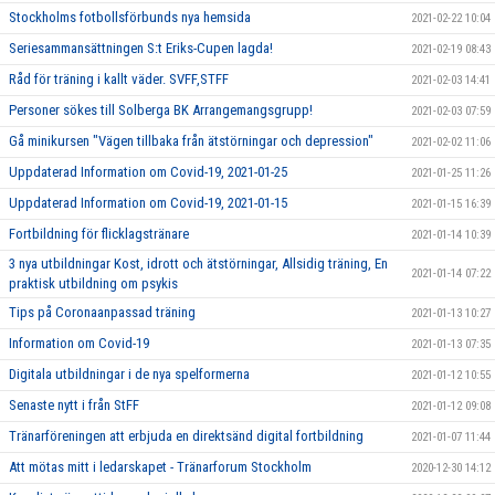
Stockholms fotbollsförbunds nya hemsida
2021-02-22 10:04
Seriesammansättningen S:t Eriks-Cupen lagda!
2021-02-19 08:43
Råd för träning i kallt väder. SVFF,STFF
2021-02-03 14:41
Personer sökes till Solberga BK Arrangemangsgrupp!
2021-02-03 07:59
Gå minikursen "Vägen tillbaka från ätstörningar och depression"
2021-02-02 11:06
Uppdaterad Information om Covid-19, 2021-01-25
2021-01-25 11:26
Uppdaterad Information om Covid-19, 2021-01-15
2021-01-15 16:39
Fortbildning för flicklagstränare
2021-01-14 10:39
3 nya utbildningar Kost, idrott och ätstörningar, Allsidig träning, En
2021-01-14 07:22
praktisk utbildning om psykis
Tips på Coronaanpassad träning
2021-01-13 10:27
Information om Covid-19
2021-01-13 07:35
Digitala utbildningar i de nya spelformerna
2021-01-12 10:55
Senaste nytt i från StFF
2021-01-12 09:08
Tränarföreningen att erbjuda en direktsänd digital fortbildning
2021-01-07 11:44
Att mötas mitt i ledarskapet - Tränarforum Stockholm
2020-12-30 14:12