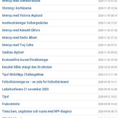
Intervju med Stefanie Knolle
2020-11-10 07:55
Störning i kortläsarna
2020-11-09 10:56
Intervju med Victoria Asplund
2020-11-09 08:14
Inomhusträningar Solbergaskolan
2020-11-06 13:07
Intervju med Kenneth Ekfors
2020-11-06 07:28
Intervju med Emilio Albert
2020-11-05 07:22
Intervju med Troj Celte.
2020-11-04 07:41
Sanktan diplom!
2020-11-03 09:03
Kostnadsfria kurser/föreläsningar
2020-11-02 09:30
Kansliet håller stängt den 30 oktober
2020-10-29 09:09
Tips! MobilApp ChallengeNow
2020-10-12 11:09
Fotbollsövningar.se – en sida för fotbollstränare!
2020-09-30 14:11
Ledarkonferens 21 november 2020.
2020-09-29 14:48
Tips!
2020-09-21 10:51
Frukostmöte
2020-09-09 10:02
Träna barn, ungdomar och vuxna med NPF-diagnos
2020-09-04 08:10