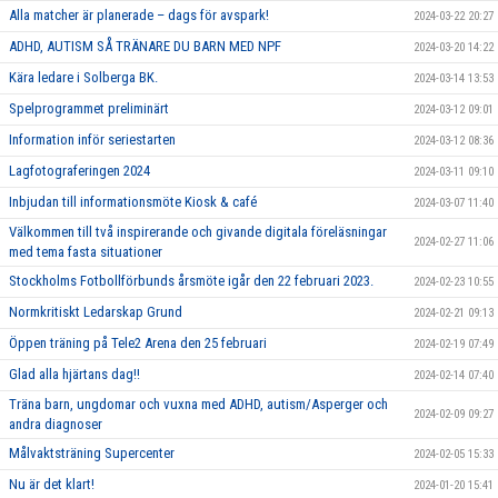
Alla matcher är planerade – dags för avspark!
2024-03-22 20:27
ADHD, AUTISM SÅ TRÄNARE DU BARN MED NPF
2024-03-20 14:22
Kära ledare i Solberga BK.
2024-03-14 13:53
Spelprogrammet preliminärt
2024-03-12 09:01
Information inför seriestarten
2024-03-12 08:36
Lagfotograferingen 2024
2024-03-11 09:10
Inbjudan till informationsmöte Kiosk & café
2024-03-07 11:40
Välkommen till två inspirerande och givande digitala föreläsningar
2024-02-27 11:06
med tema fasta situationer
Stockholms Fotbollförbunds årsmöte igår den 22 februari 2023.
2024-02-23 10:55
Normkritiskt Ledarskap Grund
2024-02-21 09:13
Öppen träning på Tele2 Arena den 25 februari
2024-02-19 07:49
Glad alla hjärtans dag!!
2024-02-14 07:40
Träna barn, ungdomar och vuxna med ADHD, autism/Asperger och
2024-02-09 09:27
andra diagnoser
Målvaktsträning Supercenter
2024-02-05 15:33
Nu är det klart!
2024-01-20 15:41