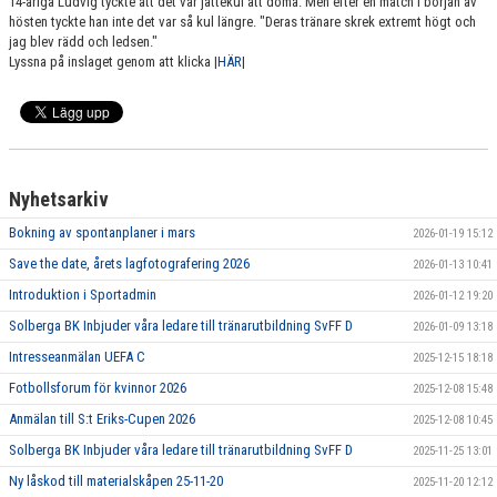
14-åriga Ludvig tyckte att det var jättekul att döma. Men efter en match i början av
hösten tyckte han inte det var så kul längre. "Deras tränare skrek extremt högt och
jag blev rädd och ledsen."
Lyssna på inslaget genom att klicka |
HÄR
|
Nyhetsarkiv
Bokning av spontanplaner i mars
2026-01-19 15:12
Save the date, årets lagfotografering 2026
2026-01-13 10:41
Introduktion i Sportadmin
2026-01-12 19:20
Solberga BK Inbjuder våra ledare till tränarutbildning SvFF D
2026-01-09 13:18
Intresseanmälan UEFA C
2025-12-15 18:18
Fotbollsforum för kvinnor 2026
2025-12-08 15:48
Anmälan till S:t Eriks-Cupen 2026
2025-12-08 10:45
Solberga BK Inbjuder våra ledare till tränarutbildning SvFF D
2025-11-25 13:01
Ny låskod till materialskåpen 25-11-20
2025-11-20 12:12