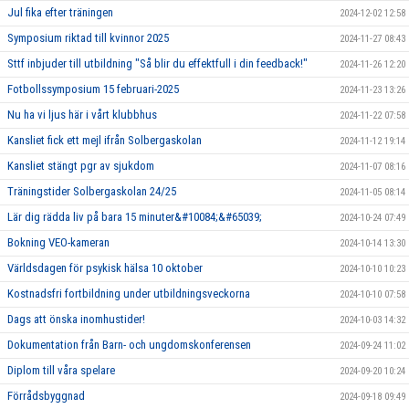
Jul fika efter träningen
2024-12-02 12:58
Symposium riktad till kvinnor 2025
2024-11-27 08:43
Sttf inbjuder till utbildning "Så blir du effektfull i din feedback!"
2024-11-26 12:20
Fotbollssymposium 15 februari-2025
2024-11-23 13:26
Nu ha vi ljus här i vårt klubbhus
2024-11-22 07:58
Kansliet fick ett mejl ifrån Solbergaskolan
2024-11-12 19:14
Kansliet stängt pgr av sjukdom
2024-11-07 08:16
Träningstider Solbergaskolan 24/25
2024-11-05 08:14
Lär dig rädda liv på bara 15 minuter&#10084;&#65039;
2024-10-24 07:49
Bokning VEO-kameran
2024-10-14 13:30
Världsdagen för psykisk hälsa 10 oktober
2024-10-10 10:23
Kostnadsfri fortbildning under utbildningsveckorna
2024-10-10 07:58
Dags att önska inomhustider!
2024-10-03 14:32
Dokumentation från Barn- och ungdomskonferensen
2024-09-24 11:02
Diplom till våra spelare
2024-09-20 10:24
Förrådsbyggnad
2024-09-18 09:49