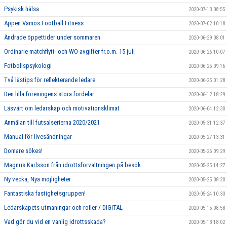
Psykisk hälsa
2020-07-13 08:55
Appen Vamos Football Fitness
2020-07-02 10:18
Ändrade öppettider under sommaren
2020-06-29 08:01
Ordinarie matchflytt- och WO-avgifter fr.o.m. 15 juli
2020-06-26 10:07
Fotbollspsykologi
2020-06-25 09:16
Två lästips för reflekterande ledare
2020-06-25 01:28
Den lilla föreningens stora fördelar
2020-06-12 18:29
Läsvärt om ledarskap och motivationsklimat
2020-06-04 12:30
Anmälan till futsalserierna 2020/2021
2020-05-31 12:37
Manual för livesändningar
2020-05-27 13:31
Domare sökes!
2020-05-26 09:29
Magnus Karlsson från idrottsförvaltningen på besök
2020-05-25 14:27
Ny vecka, Nya möjligheter
2020-05-25 08:20
Fantastiska fastighetsgruppen!
2020-05-24 10:33
Ledarskapets utmaningar och roller / DIGITAL
2020-05-15 08:58
Vad gör du vid en vanlig idrottsskada?
2020-05-13 18:02