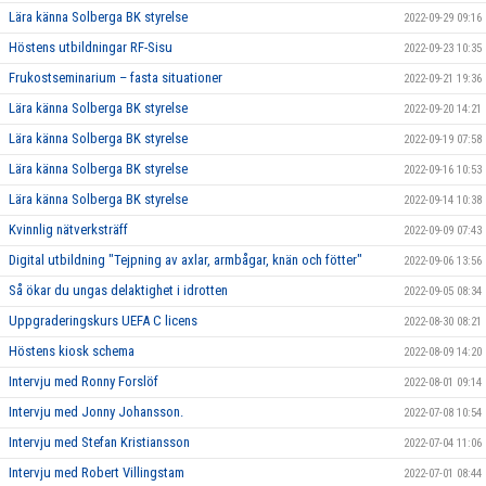
Lära känna Solberga BK styrelse
2022-09-29 09:16
Höstens utbildningar RF-Sisu
2022-09-23 10:35
Frukostseminarium – fasta situationer
2022-09-21 19:36
Lära känna Solberga BK styrelse
2022-09-20 14:21
Lära känna Solberga BK styrelse
2022-09-19 07:58
Lära känna Solberga BK styrelse
2022-09-16 10:53
Lära känna Solberga BK styrelse
2022-09-14 10:38
Kvinnlig nätverksträff
2022-09-09 07:43
Digital utbildning "Tejpning av axlar, armbågar, knän och fötter"
2022-09-06 13:56
Så ökar du ungas delaktighet i idrotten
2022-09-05 08:34
Uppgraderingskurs UEFA C licens
2022-08-30 08:21
Höstens kiosk schema
2022-08-09 14:20
Intervju med Ronny Forslöf
2022-08-01 09:14
Intervju med Jonny Johansson.
2022-07-08 10:54
Intervju med Stefan Kristiansson
2022-07-04 11:06
Intervju med Robert Villingstam
2022-07-01 08:44