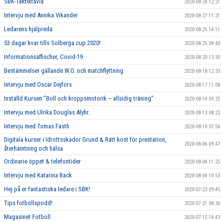
SBK-Taktiktavla
2020-08-28 12:21
Intervju med Annika Vikander
2020-08-27 11:21
Ledarens hjälpreda
2020-08-25 14:11
53 dagar kvar tills Solberga cup 2020!
2020-08-25 08:40
Informationsaffischer, Covid-19
2020-08-20 13:30
Bestämmelser gällande W.O. och matchflyttning
2020-08-18 12:33
Intervju med Oscar Dejfors
2020-08-17 11:08
Inställd Kursen ”Boll och kroppsmotorik – allsidig träning”
2020-08-14 09:25
Intervju med Ulrika Douglas Alyhr.
2020-08-13 08:22
Intervju med Tomas Fasth
2020-08-10 07:54
Digitala kurser i Idrottsskador Grund & Rätt kost för prestation,
2020-08-06 09:47
återhämtning och hälsa
Ordinarie öppet & telefontider
2020-08-04 11:25
Intervju med Katarina Back
2020-08-04 10:53
Hej på er fantastiska ledare i SBK!
2020-07-23 09:45
Tips fotbollspodd!
2020-07-21 08:36
Magasinet Fotboll
2020-07-15 14:43