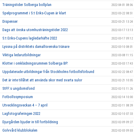
Träningstider Solberga bollplan
2022-04-01 08:06
Spelprogrammet i S:t Eriks-Cupen är klart
2022-03-22 08:51
Dispenser
2022-03-21 13:24
Dags att önska utomhusträningstider 2022
2022-03-17 13:13
S:t Eriks-Cupens lagledarhäfte 2022
2022-03-17 09:12
Lyssna på distriktets damallsvenska tränare
2022-03-10 08:01
Viktiga ledarutbildningar
2022-03-08 11:15
Klotter i omklädningsrummen Solberga BP.
2022-03-03 17:43
Uppdaterade utbildningar från Stockholms fotbollsförbund
2022-02-22 08:47
Det är inte tillåtet att använda skor med svarta sulor
2022-02-21 10:05
StFF:s ungdomsfond
2022-02-15 11:26
Fotbollssymposium
2022-02-14 10:00
Utvecklingsveckan 4 – 7 april
2022-02-11 08:39
Lagfotograferingen 2022
2022-02-10 07:33
Djurgården bjuder in till fortbildning
2022-02-09 09:27
Golvvård klubblokalen
2022-02-03 09:03