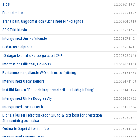
Tips!
2020-09-21 10:51
Frukostmöte
2020-09-09 10:02
Träna barn, ungdomar och vuxna med NPF-diagnos
2020-09-04 08:10
SBK-Taktiktavla
2020-08-28 12:21
Intervju med Annika Vikander
2020-08-27 11:21
Ledarens hjälpreda
2020-08-25 14:11
53 dagar kvar tills Solberga cup 2020!
2020-08-25 08:40
Informationsaffischer, Covid-19
2020-08-20 13:30
Bestämmelser gällande W.O. och matchflyttning
2020-08-18 12:33
Intervju med Oscar Dejfors
2020-08-17 11:08
Inställd Kursen ”Boll och kroppsmotorik – allsidig träning”
2020-08-14 09:25
Intervju med Ulrika Douglas Alyhr.
2020-08-13 08:22
Intervju med Tomas Fasth
2020-08-10 07:54
Digitala kurser i Idrottsskador Grund & Rätt kost för prestation,
2020-08-06 09:47
återhämtning och hälsa
Ordinarie öppet & telefontider
2020-08-04 11:25