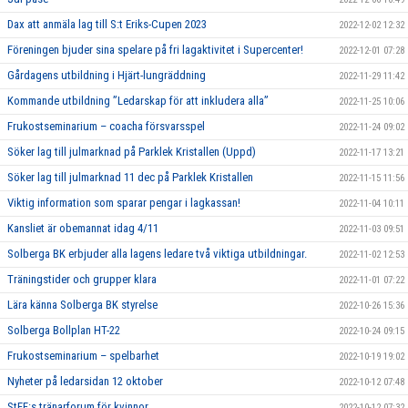
Dax att anmäla lag till S:t Eriks-Cupen 2023
2022-12-02 12:32
Föreningen bjuder sina spelare på fri lagaktivitet i Supercenter!
2022-12-01 07:28
Gårdagens utbildning i Hjärt-lungräddning
2022-11-29 11:42
Kommande utbildning ”Ledarskap för att inkludera alla”
2022-11-25 10:06
Frukostseminarium – coacha försvarsspel
2022-11-24 09:02
Söker lag till julmarknad på Parklek Kristallen (Uppd)
2022-11-17 13:21
Söker lag till julmarknad 11 dec på Parklek Kristallen
2022-11-15 11:56
Viktig information som sparar pengar i lagkassan!
2022-11-04 10:11
Kansliet är obemannat idag 4/11
2022-11-03 09:51
Solberga BK erbjuder alla lagens ledare två viktiga utbildningar.
2022-11-02 12:53
Träningstider och grupper klara
2022-11-01 07:22
Lära känna Solberga BK styrelse
2022-10-26 15:36
Solberga Bollplan HT-22
2022-10-24 09:15
Frukostseminarium – spelbarhet
2022-10-19 19:02
Nyheter på ledarsidan 12 oktober
2022-10-12 07:48
StFF:s tränarforum för kvinnor
2022-10-12 07:32