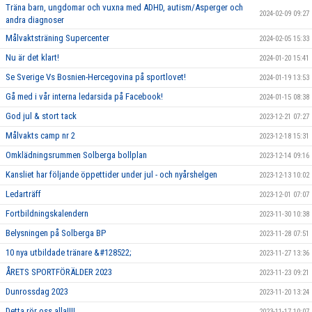
Träna barn, ungdomar och vuxna med ADHD, autism/Asperger och
2024-02-09 09:27
andra diagnoser
Målvaktsträning Supercenter
2024-02-05 15:33
Nu är det klart!
2024-01-20 15:41
Se Sverige Vs Bosnien-Hercegovina på sportlovet!
2024-01-19 13:53
Gå med i vår interna ledarsida på Facebook!
2024-01-15 08:38
God jul & stort tack
2023-12-21 07:27
Målvakts camp nr 2
2023-12-18 15:31
Omklädningsrummen Solberga bollplan
2023-12-14 09:16
Kansliet har följande öppettider under jul - och nyårshelgen
2023-12-13 10:02
Ledarträff
2023-12-01 07:07
Fortbildningskalendern
2023-11-30 10:38
Belysningen på Solberga BP
2023-11-28 07:51
10 nya utbildade tränare &#128522;
2023-11-27 13:36
ÅRETS SPORTFÖRÄLDER 2023
2023-11-23 09:21
Dunrossdag 2023
2023-11-20 13:24
Detta rör oss alla!!!!
2023-11-17 10:07