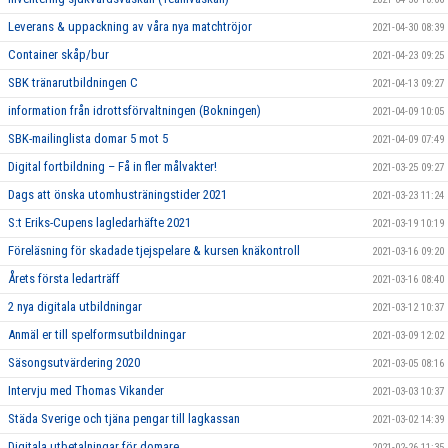
Leverans & uppackning av våra nya matchtröjor
2021-04-30 08:39
Container skåp/bur
2021-04-23 09:25
SBK tränarutbildningen C
2021-04-13 09:27
information från idrottsförvaltningen (Bokningen)
2021-04-09 10:05
SBK-mailinglista domar 5 mot 5
2021-04-09 07:49
Digital fortbildning – Få in fler målvakter!
2021-03-25 09:27
Dags att önska utomhusträningstider 2021
2021-03-23 11:24
S:t Eriks-Cupens lagledarhäfte 2021
2021-03-19 10:19
Föreläsning för skadade tjejspelare & kursen knäkontroll
2021-03-16 09:20
Årets första ledarträff
2021-03-16 08:40
2 nya digitala utbildningar
2021-03-12 10:37
Anmäl er till spelformsutbildningar
2021-03-09 12:02
Säsongsutvärdering 2020
2021-03-05 08:16
Intervju med Thomas Vikander
2021-03-03 10:37
Städa Sverige och tjäna pengar till lagkassan
2021-03-02 14:39
Digitala utbetalningar för domare
2021-02-26 11:35