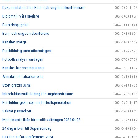
Dokumentation från Barn- och ungdomskonferensen
2024-09-24 11:02
Diplom till våra spelare
2024-09-20 10:24
Förrådsbyggnad
2024-09-18 09:49
Barn- och ungdomskonferens
2024-09-10 12:04
Kansliet stängt
2024-08-29 07:05
Fortbildning prestationsångest
2024-08-25 22:24
Fotbollsanalys i vardagen
2024-07-30 07:53
Kansliet har sommarstängt
2024-07-01 10:05
Anmälan till futsalserierna
2024-06-19 10:19
Stort grattis Sara!
2024-06-18 16:52
Introduktionsutbildning för ungdomstränare
2024-06-07 09:57
Fortbildningskursen om fotbollsperception
2024-06-04 14:17
Saknar passerkort
2024-05-20 10:01
Meddelande ifrån idrottsförvaltningen 2024-04-22.
2024-04-22 13:16
24 dagar kvar till Supersöndag
2024-04-10 13:04
Dax för lagfotograferingen 2024
2024-04-08 09:37