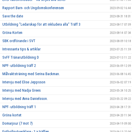
Rapport Barn- och Ungdomskonferensen
2023-09-02 16:44
Save the date
2023-08-31 18:01
Utbildning ”Ledarskap för att inkludera alla” Träff 3
2023-08-17 07:09
Gröna Korten
2023-08-14 07:34
SBK ordförande i SVT
2023-08-09 10:18
Intressanta tips & artiklar
2023-07-25 11:59
SvFF Tränarutbildning D
2023-07-13 11:22
NPF- utbildning träff 2
2023-06-09 12:09
Målvaktsträning med Serina Backman.
2023-06-08 16:45
Intervju med Elise Jeppsson
2023-06-02 07:19
Intervju med Nadja Grees
2023-05-24 10:25
Intervju med Anna Danielsson.
2023-05-22 09:22
NPF- utbildning träff 1
2023-04-28 17:31
Gröna kortet
2023-04-20 11:04
Domarjour (7 mot 7)
2023-04-19 09:00
Fotbollsutvecklare - 1:a träffen
2023-04-13 22:04