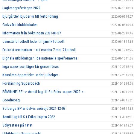
Lagfotograferingen 2022
2022-02-10 07:33
Djurgården bjuder in till fortbildning
2022-02-09 09:27
Golvvård klubblokalen
2022-02-03 09:03
Information från bokningen 2021-01-27
2022-01-28 07:46
Jämställd fotboll leder till jämlik fotboll!
2022-01-18 12:18
Frukostseminarium – att coacha 7 mot 7-fotboll
2022-01-12 07:26
Digitala utbildningar i de nationella spelformerna
2022-01-10 11:06
Inga cuper och läger får genomföras
2021-12-22 06:44
Kansliets öppettider under julhelgen
2021-12-20 12:08
Föreläsning Supercoach
2021-12-16 09:06
PÅMINNELSE --> Anmäl lag till S:t Eriks -cupen 2022 <--
2021-12-09 10:39
Goodiebag
2021-12-08 15:01
Solberga BP är delvis snöröjd 2021-12-03
2021-12-03 12:13
Anmäl lag till S:t Eriks -cupen 2022
2021-11-30 07:51
Schysstare på nätet
2021-11-19 12:57
Utbildning i Supercoach!
2021-11-17 07:55