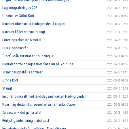
Lagfotograferingen 2021
2021-08-09 11:40
Utskick av Grönt Kort
2021-08-03 09:56
Kansliet obemannat tisdagen den 3 augusti
2021-08-02 10:43
Kansliet håller sommarstängt
2021-07-01 10:12
Förenings domare 5 mot 5
2021-06-29 13:08
SBK-Ungdomsråd
2021-06-21 10:35
"Kort" Målvaktstränarutbildning C
2021-06-18 07:52
Digitala fortbildningsserien finns nu på Youtube
2021-06-09 06:55
Träningsuppehåll i sommar
2021-06-07 14:11
Gröna kort
2021-05-31 08:52
Stängt
2021-05-17 13:12
Inspirationskväll med landslagsmålvakten Hedvig Lindahl
2021-05-10 15:20
Kom ihåg detta inför seriestarten i S:t Eriks-Cupen
2021-05-06 09:32
Ta ansvar – det gäller alla!
2021-05-05 14:55
Förtydliganden kring matchspel
2021-05-04 13:12
Inventering sjukvårdsväskan (Teamväskan)
2021-04-30 10:06