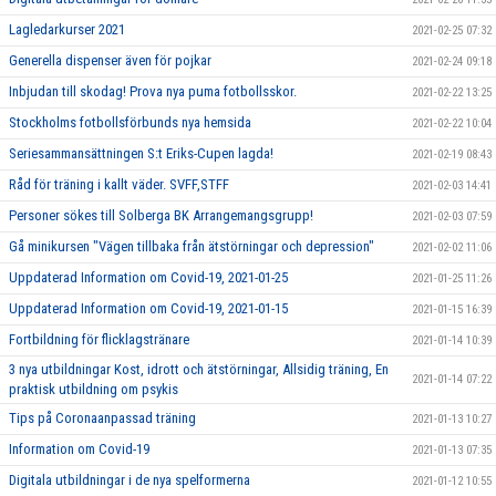
Lagledarkurser 2021
2021-02-25 07:32
Generella dispenser även för pojkar
2021-02-24 09:18
Inbjudan till skodag! Prova nya puma fotbollsskor.
2021-02-22 13:25
Stockholms fotbollsförbunds nya hemsida
2021-02-22 10:04
Seriesammansättningen S:t Eriks-Cupen lagda!
2021-02-19 08:43
Råd för träning i kallt väder. SVFF,STFF
2021-02-03 14:41
Personer sökes till Solberga BK Arrangemangsgrupp!
2021-02-03 07:59
Gå minikursen "Vägen tillbaka från ätstörningar och depression"
2021-02-02 11:06
Uppdaterad Information om Covid-19, 2021-01-25
2021-01-25 11:26
Uppdaterad Information om Covid-19, 2021-01-15
2021-01-15 16:39
Fortbildning för flicklagstränare
2021-01-14 10:39
3 nya utbildningar Kost, idrott och ätstörningar, Allsidig träning, En
2021-01-14 07:22
praktisk utbildning om psykis
Tips på Coronaanpassad träning
2021-01-13 10:27
Information om Covid-19
2021-01-13 07:35
Digitala utbildningar i de nya spelformerna
2021-01-12 10:55