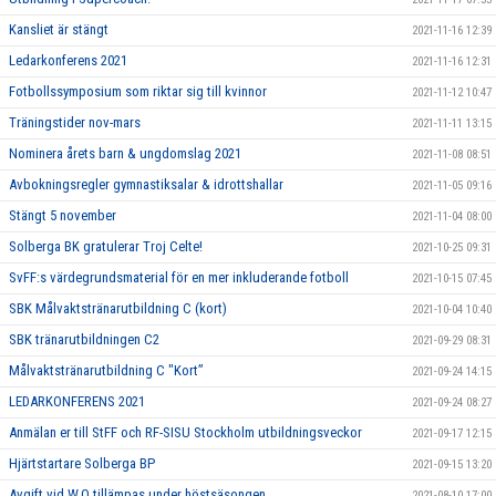
Kansliet är stängt
2021-11-16 12:39
Ledarkonferens 2021
2021-11-16 12:31
Fotbollssymposium som riktar sig till kvinnor
2021-11-12 10:47
Träningstider nov-mars
2021-11-11 13:15
Nominera årets barn & ungdomslag 2021
2021-11-08 08:51
Avbokningsregler gymnastiksalar & idrottshallar
2021-11-05 09:16
Stängt 5 november
2021-11-04 08:00
Solberga BK gratulerar Troj Celte!
2021-10-25 09:31
SvFF:s värdegrundsmaterial för en mer inkluderande fotboll
2021-10-15 07:45
SBK Målvaktstränarutbildning C (kort)
2021-10-04 10:40
SBK tränarutbildningen C2
2021-09-29 08:31
Målvaktstränarutbildning C "Kort”
2021-09-24 14:15
LEDARKONFERENS 2021
2021-09-24 08:27
Anmälan er till StFF och RF-SISU Stockholm utbildningsveckor
2021-09-17 12:15
Hjärtstartare Solberga BP
2021-09-15 13:20
Avgift vid W.O tillämpas under höstsäsongen
2021-08-10 17:00