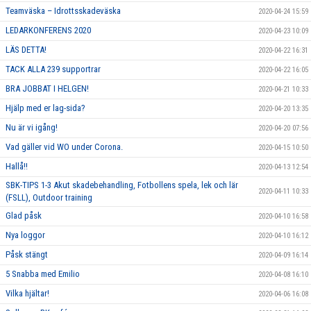
Teamväska – Idrottsskadeväska
2020-04-24 15:59
LEDARKONFERENS 2020
2020-04-23 10:09
LÄS DETTA!
2020-04-22 16:31
TACK ALLA 239 supportrar
2020-04-22 16:05
BRA JOBBAT I HELGEN!
2020-04-21 10:33
Hjälp med er lag-sida?
2020-04-20 13:35
Nu är vi igång!
2020-04-20 07:56
Vad gäller vid WO under Corona.
2020-04-15 10:50
Hallå!!
2020-04-13 12:54
SBK-TIPS 1-3 Akut skadebehandling, Fotbollens spela, lek och lär
2020-04-11 10:33
(FSLL), Outdoor training
Glad påsk
2020-04-10 16:58
Nya loggor
2020-04-10 16:12
Påsk stängt
2020-04-09 16:14
5 Snabba med Emilio
2020-04-08 16:10
Vilka hjältar!
2020-04-06 16:08