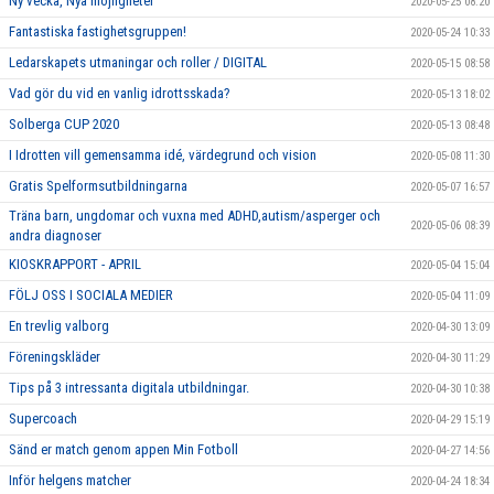
Ny vecka, Nya möjligheter
2020-05-25 08:20
Fantastiska fastighetsgruppen!
2020-05-24 10:33
Ledarskapets utmaningar och roller / DIGITAL
2020-05-15 08:58
Vad gör du vid en vanlig idrottsskada?
2020-05-13 18:02
Solberga CUP 2020
2020-05-13 08:48
I Idrotten vill gemensamma idé, värdegrund och vision
2020-05-08 11:30
Gratis Spelformsutbildningarna
2020-05-07 16:57
Träna barn, ungdomar och vuxna med ADHD,autism/asperger och
2020-05-06 08:39
andra diagnoser
KIOSKRAPPORT - APRIL
2020-05-04 15:04
FÖLJ OSS I SOCIALA MEDIER
2020-05-04 11:09
En trevlig valborg
2020-04-30 13:09
Föreningskläder
2020-04-30 11:29
Tips på 3 intressanta digitala utbildningar.
2020-04-30 10:38
Supercoach
2020-04-29 15:19
Sänd er match genom appen Min Fotboll
2020-04-27 14:56
Inför helgens matcher
2020-04-24 18:34