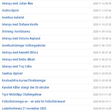
Intervju med Johan Alex
2020-11-16 09:29
Grattis Björn!
2020-11-13 07:44
Inomhus material
2020-11-11 08:35
Intervju med Stefanie Knolle
2020-11-10 07:55
Störning i kortläsarna
2020-11-09 10:56
Intervju med Victoria Asplund
2020-11-09 08:14
Inomhusträningar Solbergaskolan
2020-11-06 13:07
Intervju med Kenneth Ekfors
2020-11-06 07:28
Intervju med Emilio Albert
2020-11-05 07:22
Intervju med Troj Celte.
2020-11-04 07:41
Sanktan diplom!
2020-11-03 09:03
Kostnadsfria kurser/föreläsningar
2020-11-02 09:30
Kansliet håller stängt den 30 oktober
2020-10-29 09:09
Tips! MobilApp ChallengeNow
2020-10-12 11:09
Fotbollsövningar.se – en sida för fotbollstränare!
2020-09-30 14:11
Ledarkonferens 21 november 2020.
2020-09-29 14:48