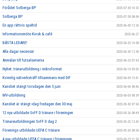
Förådet Solberga BP
2025-07-30 14:32
Solberga BP
2025-07-28 08:04
En app rättvis speltid
2025-06-30 12:26
Informationsmöte Kiosk & café
2025-06-27
BÄSTA LEDARE!
2025-06-25 14:08
Alla dagar necessär
2025-06-24 12:30
Anmälan till futsalserierna
2025-06-23 07:43
Nyhet: tränarutbildning i mikroformat
2025-06-10 09:05
Kvinnlig nätverksträff tillsammans med DIF
2025-06-09 15:41
Kansliet stängt torsdagen den 5 juni
2025-06-04 08:46
MV-utbildning
2025-06-03 08:39
Kansliet är stängt idag fredagen den 30 maj
2025-05-30 07:54
12 nya utbildade SvFF D tränare i föreningen
2025-05-26 08:49
Tränareutbildningen SvFF D dag 2
2025-05-25 12:45
Förenings utbildade UEFA C tränare
2025-05-24 08:50
4 nya utbildade UEFA C tränare i föreningen
2025-05-23 11:50