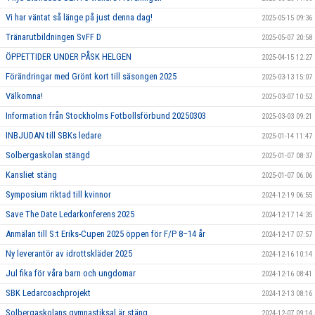
Vi har väntat så länge på just denna dag!
2025-05-15 09:36
Tränarutbildningen SvFF D
2025-05-07 20:58
ÖPPETTIDER UNDER PÅSK HELGEN
2025-04-15 12:27
Förändringar med Grönt kort till säsongen 2025
2025-03-13 15:07
Välkomna!
2025-03-07 10:52
Information från Stockholms Fotbollsförbund 20250303
2025-03-03 09:21
INBJUDAN till SBKs ledare
2025-01-14 11:47
Solbergaskolan stängd
2025-01-07 08:37
Kansliet stäng
2025-01-07 06:06
Symposium riktad till kvinnor
2024-12-19 06:55
Save The Date Ledarkonferens 2025
2024-12-17 14:35
Anmälan till S:t Eriks-Cupen 2025 öppen för F/P 8–14 år
2024-12-17 07:57
Ny leverantör av idrottskläder 2025
2024-12-16 10:14
Jul fika för våra barn och ungdomar
2024-12-16 08:41
SBK Ledarcoachprojekt
2024-12-13 08:16
Solbergaskolans gymnastiksal är stäng
2024-12-07 09:14