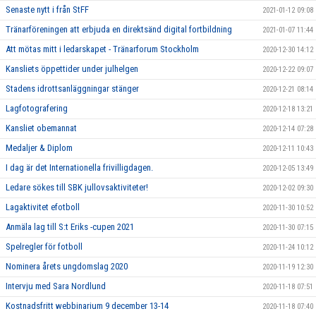
Senaste nytt i från StFF
2021-01-12 09:08
Tränarföreningen att erbjuda en direktsänd digital fortbildning
2021-01-07 11:44
Att mötas mitt i ledarskapet - Tränarforum Stockholm
2020-12-30 14:12
Kansliets öppettider under julhelgen
2020-12-22 09:07
Stadens idrottsanläggningar stänger
2020-12-21 08:14
Lagfotografering
2020-12-18 13:21
Kansliet obemannat
2020-12-14 07:28
Medaljer & Diplom
2020-12-11 10:43
I dag är det Internationella frivilligdagen.
2020-12-05 13:49
Ledare sökes till SBK jullovsaktiviteter!
2020-12-02 09:30
Lagaktivitet efotboll
2020-11-30 10:52
Anmäla lag till S:t Eriks -cupen 2021
2020-11-30 07:15
Spelregler för fotboll
2020-11-24 10:12
Nominera årets ungdomslag 2020
2020-11-19 12:30
Intervju med Sara Nordlund
2020-11-18 07:51
Kostnadsfritt webbinarium 9 december 13-14
2020-11-18 07:40