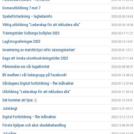
Domarutbildning 7 mot 7
2023-04-05 09:33
Spelarförteckning – lagledarinfo
2023-03-30 18:43
Viktig utbildning ”Ledarskap för att inkludera alla”
2023-03-26 18:38
Träningstider Solberga bollplan 2023
2023-03-17 11:27
Lagfotograferingen 2023
2023-03-13 13:41
Inventering av matchtröjor inför säsongstarten!
2023-03-01 13:11
Dags att önska utomhusträningstider 2023
2023-02-27 11:43
Påminnelse om vår lagaktivitet
2023-02-08 08:37
Bli medlem i vår ledargrupp på Facebook!
2023-01-16 08:16
Gårdagens Digital fortbildning – fler målvakter
2023-01-12 07:44
Utbildning ”Ledarskap för att inkludera alla”
2023-01-11 09:10
Det kommer att lysa :-)
2023-01-10 18:01
Julstängt
2022-12-21 09:11
Digital fortbildning – fler målvakter
2022-12-12 13:19
Första hjälpen och akut skadebehandling
2022-12-08 09:39
Jul påse
2022-12-06 10:49