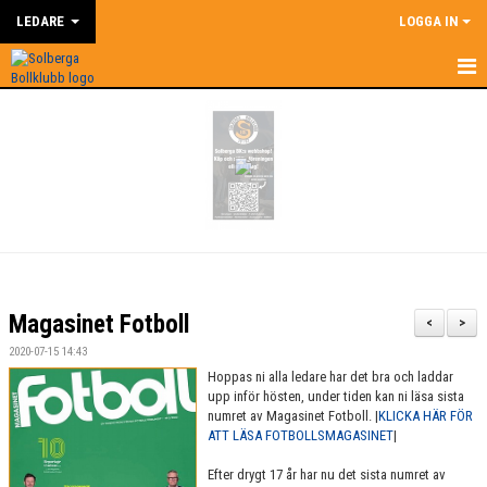
LEDARE
LOGGA IN
HEM
LEDARE
NYHETER
SUPERCOACH
KALENDER
Magasinet Fotboll
<
>
DOKUMENT
2020-07-15 14:43
Hoppas ni alla ledare har det bra och laddar
KONTAKT
upp inför hösten, under tiden kan ni läsa sista
numret av Magasinet Fotboll. |
KLICKA HÄR FÖR
ATT LÄSA FOTBOLLSMAGASINET
|
BILDGALLERI
Efter drygt 17 år har nu det sista numret av
ÅRSHJUL