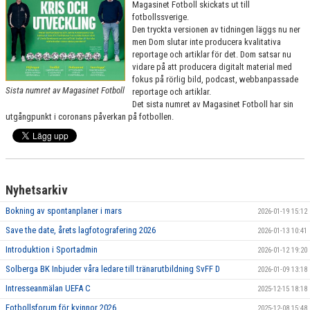
Magasinet Fotboll skickats ut till
fotbollssverige.
Den tryckta versionen av tidningen läggs nu ner
men Dom slutar inte producera kvalitativa
reportage och artiklar för det. Dom satsar nu
vidare på att producera digitalt material med
fokus på rörlig bild, podcast, webbanpassade
Sista numret av Magasinet Fotboll
reportage och artiklar.
Det sista numret av Magasinet Fotboll har sin
utgångpunkt i coronans påverkan på fotbollen.
Nyhetsarkiv
Bokning av spontanplaner i mars
2026-01-19 15:12
Save the date, årets lagfotografering 2026
2026-01-13 10:41
Introduktion i Sportadmin
2026-01-12 19:20
Solberga BK Inbjuder våra ledare till tränarutbildning SvFF D
2026-01-09 13:18
Intresseanmälan UEFA C
2025-12-15 18:18
Fotbollsforum för kvinnor 2026
2025-12-08 15:48