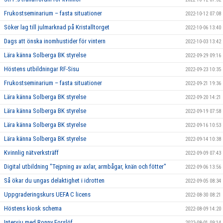
Frukostseminarium – fasta situationer
2022-10-12 07:08
Söker lag till julmarknad på Kristalltorget
2022-10-06 13:40
Dags att önska inomhustider för vintern
2022-10-03 13:42
Lära känna Solberga BK styrelse
2022-09-29 09:16
Höstens utbildningar RF-Sisu
2022-09-23 10:35
Frukostseminarium – fasta situationer
2022-09-21 19:36
Lära känna Solberga BK styrelse
2022-09-20 14:21
Lära känna Solberga BK styrelse
2022-09-19 07:58
Lära känna Solberga BK styrelse
2022-09-16 10:53
Lära känna Solberga BK styrelse
2022-09-14 10:38
Kvinnlig nätverksträff
2022-09-09 07:43
Digital utbildning "Tejpning av axlar, armbågar, knän och fötter"
2022-09-06 13:56
Så ökar du ungas delaktighet i idrotten
2022-09-05 08:34
Uppgraderingskurs UEFA C licens
2022-08-30 08:21
Höstens kiosk schema
2022-08-09 14:20
Intervju med Ronny Forslöf
2022-08-01 09:14