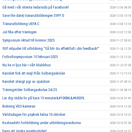
Gå med i vår interna ledarsida på Facebook!
2024-12-06 08:09
Save the date| tränarutbildningen SVFF D
2024-12-05 10:18
Tränarutbildning UEFA C
2024-12-04 13:14
Jul fika efter träningen
2024-12-02 12:58
Symposium riktad till kvinnor 2025
2024-11-27 08:43
Sttf inbjuder till utbildning "Så blir du effektfull i din feedback!"
2024-11-26 12:20
Fotbollssymposium 15 februari-2025
2024-11-23 13:26
Nu ha vi ljus här i vårt klubbhus
2024-11-22 07:58
Kansliet fick ett mejl ifrån Solbergaskolan
2024-11-12 19:14
Kansliet stängt pgr av sjukdom
2024-11-07 08:16
Träningstider Solbergaskolan 24/25
2024-11-05 08:14
Lär dig rädda liv på bara 15 minuter&#10084;&#65039;
2024-10-24 07:49
Bokning VEO-kameran
2024-10-14 13:30
Världsdagen för psykisk hälsa 10 oktober
2024-10-10 10:23
Kostnadsfri fortbildning under utbildningsveckorna
2024-10-10 07:58
Dags att önska inomhustider!
2024-10-03 14:32