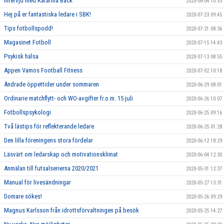
Intervju med Katarina Back
2020-08-04 10:53
Hej på er fantastiska ledare i SBK!
2020-07-23 09:45
Tips fotbollspodd!
2020-07-21 08:36
Magasinet Fotboll
2020-07-15 14:43
Psykisk hälsa
2020-07-13 08:55
Appen Vamos Football Fitness
2020-07-02 10:18
Ändrade öppettider under sommaren
2020-06-29 08:01
Ordinarie matchflytt- och WO-avgifter fr.o.m. 15 juli
2020-06-26 10:07
Fotbollspsykologi
2020-06-25 09:16
Två lästips för reflekterande ledare
2020-06-25 01:28
Den lilla föreningens stora fördelar
2020-06-12 18:29
Läsvärt om ledarskap och motivationsklimat
2020-06-04 12:30
Anmälan till futsalserierna 2020/2021
2020-05-31 12:37
Manual för livesändningar
2020-05-27 13:31
Domare sökes!
2020-05-26 09:29
Magnus Karlsson från idrottsförvaltningen på besök
2020-05-25 14:27