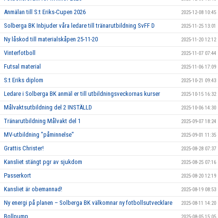
Anmälan till S:t Eriks-Cupen 2026
2025-12-08 10:45
Solberga BK Inbjuder våra ledare till tränarutbildning SvFF D
2025-11-25 13:01
Ny låskod till materialskåpen 25-11-20
2025-11-20 12:12
Vinterfotboll
2025-11-07 07:44
Futsal material
2025-11-06 17:09
S:t Eriks diplom
2025-10-21 09:43
Ledare i Solberga BK anmäl er till utbildningsveckornas kurser
2025-10-15 16:32
Målvaktsutbildning del 2 INSTÄLLD
2025-10-06 14:30
Tränarutbildning Målvakt del 1
2025-09-07 18:24
MV-utbildning "påminnelse"
2025-09-01 11:35
Grattis Christer!
2025-08-28 07:37
Kansliet stängt pgr av sjukdom
2025-08-25 07:16
Passerkort
2025-08-20 12:19
Kansliet är obemannad!
2025-08-19 08:53
Ny energi på planen – Solberga BK välkomnar ny fotbollsutvecklare
2025-08-11 14:20
Bollpump
2025-08-05 15:05