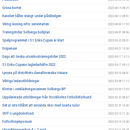
Gröna kortet
2022-04-19 08:29
Kansliet håller stängt under påskhelgen
2022-04-12 08:51
Viktig läsning inför seriestarten
2022-04-05 17:59
Träningstider Solberga bollplan
2022-04-01 08:06
Spelprogrammet i S:t Eriks-Cupen är klart
2022-03-22 08:51
Dispenser
2022-03-21 13:24
Dags att önska utomhusträningstider 2022
2022-03-17 13:13
S:t Eriks-Cupens lagledarhäfte 2022
2022-03-17 09:12
Lyssna på distriktets damallsvenska tränare
2022-03-10 08:01
Viktiga ledarutbildningar
2022-03-08 11:15
Klotter i omklädningsrummen Solberga BP.
2022-03-03 17:43
Uppdaterade utbildningar från Stockholms fotbollsförbund
2022-02-22 08:47
Det är inte tillåtet att använda skor med svarta sulor
2022-02-21 10:05
StFF:s ungdomsfond
2022-02-15 11:26
Fotbollssymposium
2022-02-14 10:00
Utvecklingsveckan 4 – 7 april
2022-02-11 08:39