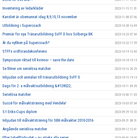
Inventering av ledarkläder
2023-11-15 11:31
Kansliet är obemannat idag 8,9,10,13 november
2023-11-08 07:06
Utbildning i Supercoach
2023-10-28 16:49
Premiär för nya Tränarutbildning SvFF D hos Solberga BK
2023-10-23 07:54
Är du nyfiken på Supercoach?
2023-10-22 17:39
STFFs ordförandekonferens
2023-10-19 15:40
Symposium riktad till kvinnor – save the date
2023-10-18 10:13
Se filmer om serielösa matcher
2023-10-16 20:29
Inbjudan och anmälan till tränarutbildning SvFF D
2023-10-15 19:13
Dags för 2: a målvaktsutbildning &#128522;
2023-10-11 09:39
Serielösa matcher
2023-10-04 11:03
Succé för målvaktsträning med Vendela!
2023-10-03 07:54
S:t Eriks-Cups diplom
2023-09-29 10:32
Inbjudan till målvaktsträning för SBK-målvakter 2010-2016
2023-09-21 08:31
Angående serielösa matcher
2023-09-12 15:41
Efter tabellförbudet – nu stryks alla serier
2023-09-06 19:04