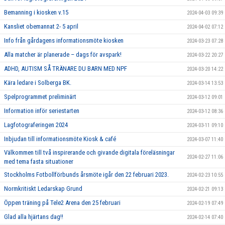
Bemanning i kiosken v.15
2024-04-03 09:39
Kansliet obemannat 2- 5 april
2024-04-02 07:12
Info från gårdagens informationsmöte kiosken
2024-03-23 07:28
Alla matcher är planerade – dags för avspark!
2024-03-22 20:27
ADHD, AUTISM SÅ TRÄNARE DU BARN MED NPF
2024-03-20 14:22
Kära ledare i Solberga BK.
2024-03-14 13:53
Spelprogrammet preliminärt
2024-03-12 09:01
Information inför seriestarten
2024-03-12 08:36
Lagfotograferingen 2024
2024-03-11 09:10
Inbjudan till informationsmöte Kiosk & café
2024-03-07 11:40
Välkommen till två inspirerande och givande digitala föreläsningar
2024-02-27 11:06
med tema fasta situationer
Stockholms Fotbollförbunds årsmöte igår den 22 februari 2023.
2024-02-23 10:55
Normkritiskt Ledarskap Grund
2024-02-21 09:13
Öppen träning på Tele2 Arena den 25 februari
2024-02-19 07:49
Glad alla hjärtans dag!!
2024-02-14 07:40