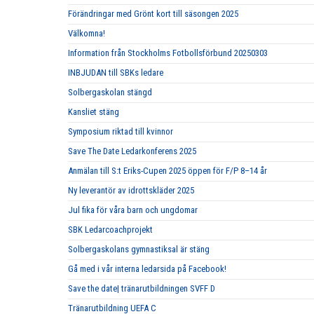
Förändringar med Grönt kort till säsongen 2025
Välkomna!
Information från Stockholms Fotbollsförbund 20250303
INBJUDAN till SBKs ledare
Solbergaskolan stängd
Kansliet stäng
Symposium riktad till kvinnor
Save The Date Ledarkonferens 2025
Anmälan till S:t Eriks-Cupen 2025 öppen för F/P 8–14 år
Ny leverantör av idrottskläder 2025
Jul fika för våra barn och ungdomar
SBK Ledarcoachprojekt
Solbergaskolans gymnastiksal är stäng
Gå med i vår interna ledarsida på Facebook!
Save the date| tränarutbildningen SVFF D
Tränarutbildning UEFA C