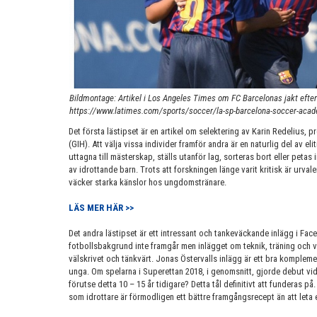
Bildmontage: Artikel i Los Angeles Times om FC Barcelonas jakt efter
https://www.latimes.com/sports/soccer/la-sp-barcelona-soccer-acad
Det första lästipset är en artikel om selektering av Karin Redelius,
(GIH). Att välja vissa individer framför andra är en naturlig del av elit
uttagna till mästerskap, ställs utanför lag, sorteras bort eller petas
av idrottande barn. Trots att forskningen länge varit kritisk är urval
väcker starka känslor hos ungdomstränare.
LÄS MER HÄR >>
Det andra lästipset är ett intressant och tankeväckande inlägg i Fa
fotbollsbakgrund inte framgår men inlägget om teknik, träning och va
välskrivet och tänkvärt. Jonas Östervalls inlägg är ett bra komplemen
unga. Om spelarna i Superettan 2018, i genomsnitt, gjorde debut vid
förutse detta 10 – 15 år tidigare? Detta tål definitivt att funderas p
som idrottare är förmodligen ett bättre framgångsrecept än att leta e