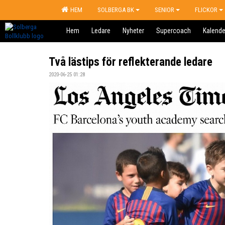
HEM
SOLBERGA BK
SENIOR
FLICKOR
Hem
Ledare
Nyheter
Supercoach
Kalende
Två lästips för reflekterande ledare
2020-06-25 01:28