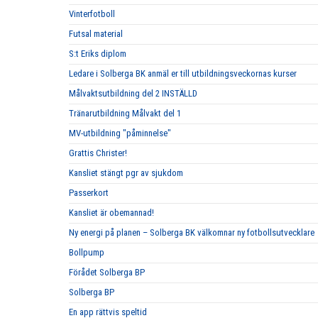
Vinterfotboll
Futsal material
S:t Eriks diplom
Ledare i Solberga BK anmäl er till utbildningsveckornas kurser
Målvaktsutbildning del 2 INSTÄLLD
Tränarutbildning Målvakt del 1
MV-utbildning "påminnelse"
Grattis Christer!
Kansliet stängt pgr av sjukdom
Passerkort
Kansliet är obemannad!
Ny energi på planen – Solberga BK välkomnar ny fotbollsutvecklare
Bollpump
Förådet Solberga BP
Solberga BP
En app rättvis speltid