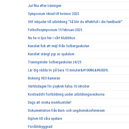
Jul fika efter träningen
Symposium riktad till kvinnor 2025
Sttf inbjuder till utbildning "Så blir du effektfull i din feedback!"
Fotbollssymposium 15 februari-2025
Nu ha vi ljus här i vårt klubbhus
Kansliet fick ett mejl ifrån Solbergaskolan
Kansliet stängt pgr av sjukdom
Träningstider Solbergaskolan 24/25
Lär dig rädda liv på bara 15 minuter&#10084;&#65039;
Bokning VEO-kameran
Världsdagen för psykisk hälsa 10 oktober
Kostnadsfri fortbildning under utbildningsveckorna
Dags att önska inomhustider!
Dokumentation från Barn- och ungdomskonferensen
Diplom till våra spelare
Förrådsbyggnad