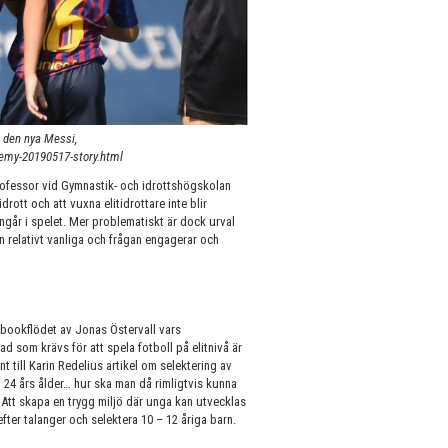
 den nya Messi,
emy-20190517-story.html
 professor vid Gymnastik- och idrottshögskolan
idrott och att vuxna elitidrottare inte blir
 ingår i spelet. Mer problematiskt är dock urval
en relativt vanliga och frågan engagerar och
cebookflödet av Jonas Östervall vars
d som krävs för att spela fotboll på elitnivå är
t till Karin Redelius artikel om selektering av
 24 års ålder… hur ska man då rimligtvis kunna
å. Att skapa en trygg miljö där unga kan utvecklas
fter talanger och selektera 10 – 12 åriga barn.