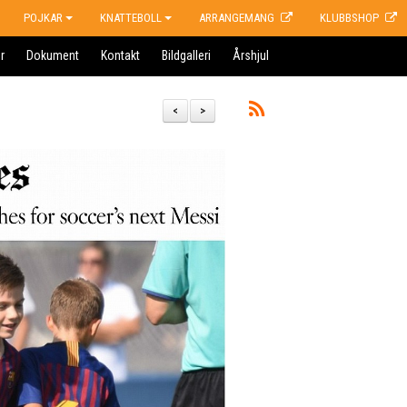
POJKAR
KNATTEBOLL
ARRANGEMANG
KLUBBSHOP
r
Dokument
Kontakt
Bildgalleri
Årshjul
<
>