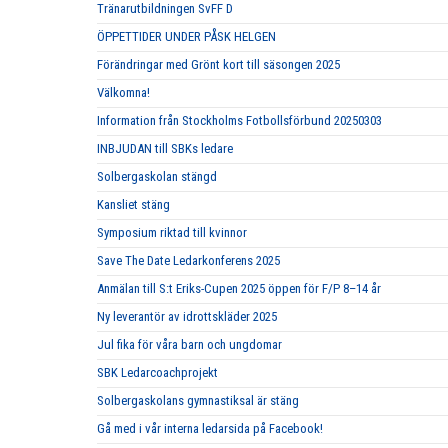
Tränarutbildningen SvFF D
ÖPPETTIDER UNDER PÅSK HELGEN
Förändringar med Grönt kort till säsongen 2025
Välkomna!
Information från Stockholms Fotbollsförbund 20250303
INBJUDAN till SBKs ledare
Solbergaskolan stängd
Kansliet stäng
Symposium riktad till kvinnor
Save The Date Ledarkonferens 2025
Anmälan till S:t Eriks-Cupen 2025 öppen för F/P 8–14 år
Ny leverantör av idrottskläder 2025
Jul fika för våra barn och ungdomar
SBK Ledarcoachprojekt
Solbergaskolans gymnastiksal är stäng
Gå med i vår interna ledarsida på Facebook!