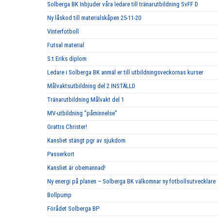
Solberga BK Inbjuder våra ledare till tränarutbildning SvFF D
Ny låskod till materialskåpen 25-11-20
Vinterfotboll
Futsal material
S:t Eriks diplom
Ledare i Solberga BK anmäl er till utbildningsveckornas kurser
Målvaktsutbildning del 2 INSTÄLLD
Tränarutbildning Målvakt del 1
MV-utbildning "påminnelse"
Grattis Christer!
Kansliet stängt pgr av sjukdom
Passerkort
Kansliet är obemannad!
Ny energi på planen – Solberga BK välkomnar ny fotbollsutvecklare
Bollpump
Förådet Solberga BP