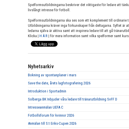
Spelformsutbildningarna beskriver det viktigaste för ledare att tänka
livslångt intresse för fotboll.
Spelformsutbildningarna ska ses som ett komplement till ordinarie t
Utbildningarna kräver inga förkunskaper från deltagarna. Syftet är 
ledarna själva är aktiva samt att inspirera ledare till att gå tränarutbi
Klicka |
H Ä R
| för mera information samt vilka spelformer samt kur
Nyhetsarkiv
Bokning av spontanplaner i mars
Save the date, årets lagfotografering 2026
Introduktion i Sportadmin
Solberga BK Inbjuder våra ledare till tränarutbildning SvFF D
Intresseanmälan UEFA C
Fotbollsforum för kvinnor 2026
Anmälan till S:t Eriks-Cupen 2026