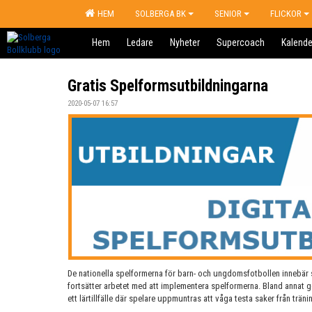
HEM
SOLBERGA BK
SENIOR
FLICKOR
Hem
Ledare
Nyheter
Supercoach
Kalende
Gratis Spelformsutbildningarna
2020-05-07 16:57
De nationella spelformerna för barn- och ungdomsfotbollen innebär s
fortsätter arbetet med att implementera spelformerna. Bland annat g
ett lärtillfälle där spelare uppmuntras att våga testa saker från träni