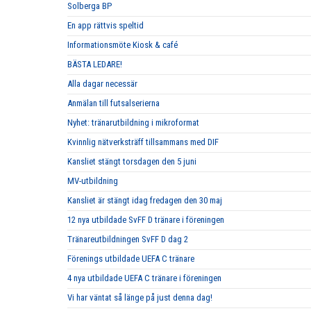
Solberga BP
En app rättvis speltid
Informationsmöte Kiosk & café
BÄSTA LEDARE!
Alla dagar necessär
Anmälan till futsalserierna
Nyhet: tränarutbildning i mikroformat
Kvinnlig nätverksträff tillsammans med DIF
Kansliet stängt torsdagen den 5 juni
MV-utbildning
Kansliet är stängt idag fredagen den 30 maj
12 nya utbildade SvFF D tränare i föreningen
Tränareutbildningen SvFF D dag 2
Förenings utbildade UEFA C tränare
4 nya utbildade UEFA C tränare i föreningen
Vi har väntat så länge på just denna dag!