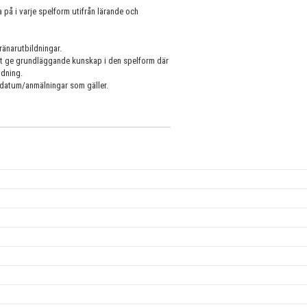
 på i varje spelform utifrån lärande och
ränarutbildningar.
att ge grundläggande kunskap i den spelform där
ldning.
sdatum/anmälningar som gäller.