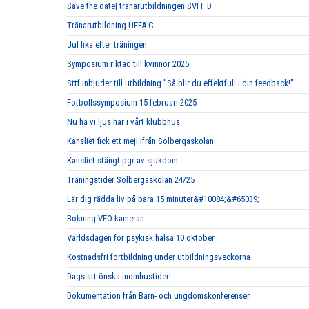
Save the date| tränarutbildningen SVFF D
Tränarutbildning UEFA C
Jul fika efter träningen
Symposium riktad till kvinnor 2025
Sttf inbjuder till utbildning "Så blir du effektfull i din feedback!"
Fotbollssymposium 15 februari-2025
Nu ha vi ljus här i vårt klubbhus
Kansliet fick ett mejl ifrån Solbergaskolan
Kansliet stängt pgr av sjukdom
Träningstider Solbergaskolan 24/25
Lär dig rädda liv på bara 15 minuter&#10084;&#65039;
Bokning VEO-kameran
Världsdagen för psykisk hälsa 10 oktober
Kostnadsfri fortbildning under utbildningsveckorna
Dags att önska inomhustider!
Dokumentation från Barn- och ungdomskonferensen