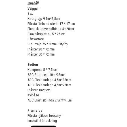
Innehåll
Väggar
Sax
Kirurgtejp 9,1m*2,5cm
Första förband sterilt 17 * 17 cm
Elastisk universalbinda 4m*8cm
Skavsårsplatta 15 * 25 cm
Sårtvättare
Suturtejp 75 * 3 mm 5st/frp
Plåster 20 * 72 mm
Plåster 50 * 72 mm
Botten
Kompress 5 * 7,5 cm
ABC Sporttejp 10m*38mm
ABC Flexbandage 4,5m*38mm
ABC Flexbandage 4,5m*75mm
Plåster 1m*6cm
Kylpåse
ABC Elastisk linda 7,5cm*4,5m
Framsida
Första hjälpen broschyr
Innehållsförteckning