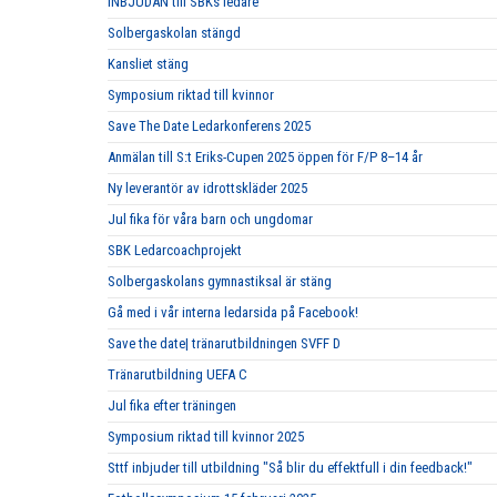
INBJUDAN till SBKs ledare
Solbergaskolan stängd
Kansliet stäng
Symposium riktad till kvinnor
Save The Date Ledarkonferens 2025
Anmälan till S:t Eriks-Cupen 2025 öppen för F/P 8–14 år
Ny leverantör av idrottskläder 2025
Jul fika för våra barn och ungdomar
SBK Ledarcoachprojekt
Solbergaskolans gymnastiksal är stäng
Gå med i vår interna ledarsida på Facebook!
Save the date| tränarutbildningen SVFF D
Tränarutbildning UEFA C
Jul fika efter träningen
Symposium riktad till kvinnor 2025
Sttf inbjuder till utbildning "Så blir du effektfull i din feedback!"