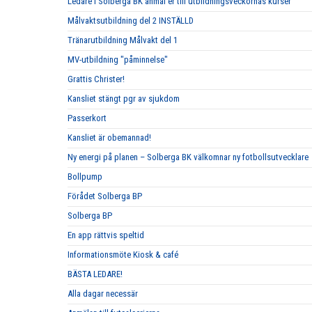
Ledare i Solberga BK anmäl er till utbildningsveckornas kurser
Målvaktsutbildning del 2 INSTÄLLD
Tränarutbildning Målvakt del 1
MV-utbildning "påminnelse"
Grattis Christer!
Kansliet stängt pgr av sjukdom
Passerkort
Kansliet är obemannad!
Ny energi på planen – Solberga BK välkomnar ny fotbollsutvecklare
Bollpump
Förådet Solberga BP
Solberga BP
En app rättvis speltid
Informationsmöte Kiosk & café
BÄSTA LEDARE!
Alla dagar necessär