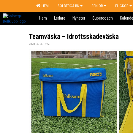
HEM
SOLBERGA BK
SENIOR
FLICKOR
Hem
Ledare
Nyheter
Supercoach
Kalende
Teamväska – Idrottsskadeväska
2020-04-24 15:59