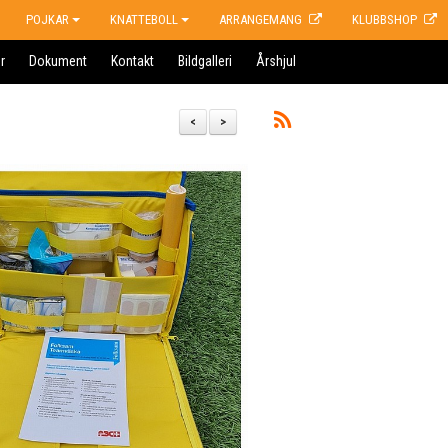
POJKAR
KNATTEBOLL
ARRANGEMANG
KLUBBSHOP
r
Dokument
Kontakt
Bildgalleri
Årshjul
<
>