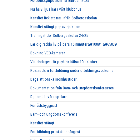
Fotbollssymposium 15 februari-2025
Nu ha vi ljus här i vårt klubbhus
Kansliet fick ett mejl ifrån Solbergaskolan
Kansliet stängt pgr av sjukdom
Träningstider Solbergaskolan 24/25
Lär dig rädda liv på bara 15 minuter&#10084;&#65039;
Bokning VEO-kameran
Världsdagen för psykisk hälsa 10 oktober
Kostnadsfri fortbildning under utbildningsveckorna
Dags att önska inomhustider!
Dokumentation från Barn- och ungdomskonferensen
Diplom till våra spelare
Förrådsbyggnad
Barn- och ungdomskonferens
Kansliet stängt
Fortbildning prestationsångest