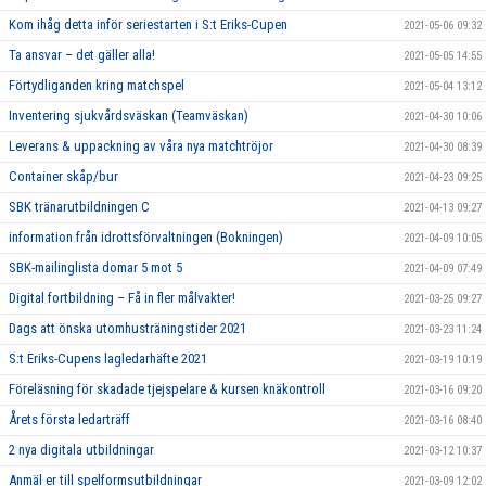
Kom ihåg detta inför seriestarten i S:t Eriks-Cupen
2021-05-06 09:32
Ta ansvar – det gäller alla!
2021-05-05 14:55
Förtydliganden kring matchspel
2021-05-04 13:12
Inventering sjukvårdsväskan (Teamväskan)
2021-04-30 10:06
Leverans & uppackning av våra nya matchtröjor
2021-04-30 08:39
Container skåp/bur
2021-04-23 09:25
SBK tränarutbildningen C
2021-04-13 09:27
information från idrottsförvaltningen (Bokningen)
2021-04-09 10:05
SBK-mailinglista domar 5 mot 5
2021-04-09 07:49
Digital fortbildning – Få in fler målvakter!
2021-03-25 09:27
Dags att önska utomhusträningstider 2021
2021-03-23 11:24
S:t Eriks-Cupens lagledarhäfte 2021
2021-03-19 10:19
Föreläsning för skadade tjejspelare & kursen knäkontroll
2021-03-16 09:20
Årets första ledarträff
2021-03-16 08:40
2 nya digitala utbildningar
2021-03-12 10:37
Anmäl er till spelformsutbildningar
2021-03-09 12:02