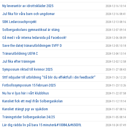
Ny leverantör av idrottskläder 2025
2024-12-16 10:14
Jul fika för våra barn och ungdomar
2024-12-16 08:41
SBK Ledarcoachprojekt
2024-12-13 08:16
Solbergaskolans gymnastiksal är stäng
2024-12-07 09:14
Gå med i vår interna ledarsida på Facebook!
2024-12-06 08:09
Save the date| tränarutbildningen SVFF D
2024-12-05 10:18
Tränarutbildning UEFA C
2024-12-04 13:14
Jul fika efter träningen
2024-12-02 12:58
Symposium riktad till kvinnor 2025
2024-11-27 08:43
Sttf inbjuder till utbildning "Så blir du effektfull i din feedback!"
2024-11-26 12:20
Fotbollssymposium 15 februari-2025
2024-11-23 13:26
Nu ha vi ljus här i vårt klubbhus
2024-11-22 07:58
Kansliet fick ett mejl ifrån Solbergaskolan
2024-11-12 19:14
Kansliet stängt pgr av sjukdom
2024-11-07 08:16
Träningstider Solbergaskolan 24/25
2024-11-05 08:14
Lär dig rädda liv på bara 15 minuter&#10084;&#65039;
2024-10-24 07:49