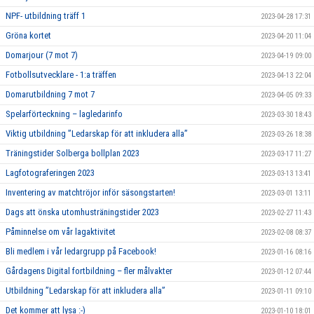
NPF- utbildning träff 1
2023-04-28 17:31
Gröna kortet
2023-04-20 11:04
Domarjour (7 mot 7)
2023-04-19 09:00
Fotbollsutvecklare - 1:a träffen
2023-04-13 22:04
Domarutbildning 7 mot 7
2023-04-05 09:33
Spelarförteckning – lagledarinfo
2023-03-30 18:43
Viktig utbildning ”Ledarskap för att inkludera alla”
2023-03-26 18:38
Träningstider Solberga bollplan 2023
2023-03-17 11:27
Lagfotograferingen 2023
2023-03-13 13:41
Inventering av matchtröjor inför säsongstarten!
2023-03-01 13:11
Dags att önska utomhusträningstider 2023
2023-02-27 11:43
Påminnelse om vår lagaktivitet
2023-02-08 08:37
Bli medlem i vår ledargrupp på Facebook!
2023-01-16 08:16
Gårdagens Digital fortbildning – fler målvakter
2023-01-12 07:44
Utbildning ”Ledarskap för att inkludera alla”
2023-01-11 09:10
Det kommer att lysa :-)
2023-01-10 18:01