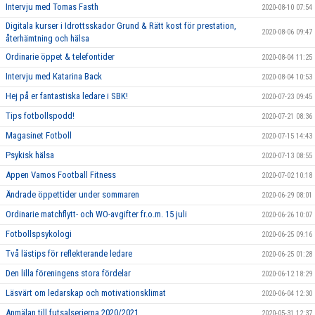
Intervju med Tomas Fasth
2020-08-10 07:54
Digitala kurser i Idrottsskador Grund & Rätt kost för prestation,
2020-08-06 09:47
återhämtning och hälsa
Ordinarie öppet & telefontider
2020-08-04 11:25
Intervju med Katarina Back
2020-08-04 10:53
Hej på er fantastiska ledare i SBK!
2020-07-23 09:45
Tips fotbollspodd!
2020-07-21 08:36
Magasinet Fotboll
2020-07-15 14:43
Psykisk hälsa
2020-07-13 08:55
Appen Vamos Football Fitness
2020-07-02 10:18
Ändrade öppettider under sommaren
2020-06-29 08:01
Ordinarie matchflytt- och WO-avgifter fr.o.m. 15 juli
2020-06-26 10:07
Fotbollspsykologi
2020-06-25 09:16
Två lästips för reflekterande ledare
2020-06-25 01:28
Den lilla föreningens stora fördelar
2020-06-12 18:29
Läsvärt om ledarskap och motivationsklimat
2020-06-04 12:30
Anmälan till futsalserierna 2020/2021
2020-05-31 12:37