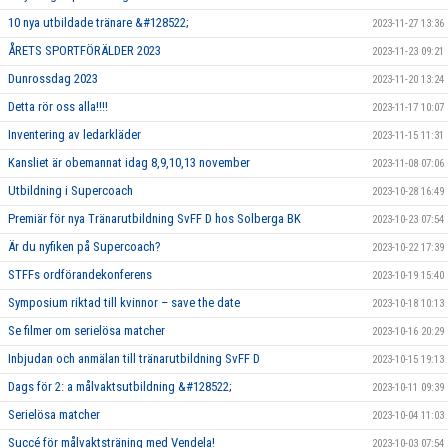
10 nya utbildade tränare &#128522;
2023-11-27 13:36
ÅRETS SPORTFÖRÄLDER 2023
2023-11-23 09:21
Dunrossdag 2023
2023-11-20 13:24
Detta rör oss alla!!!!
2023-11-17 10:07
Inventering av ledarkläder
2023-11-15 11:31
Kansliet är obemannat idag 8,9,10,13 november
2023-11-08 07:06
Utbildning i Supercoach
2023-10-28 16:49
Premiär för nya Tränarutbildning SvFF D hos Solberga BK
2023-10-23 07:54
Är du nyfiken på Supercoach?
2023-10-22 17:39
STFFs ordförandekonferens
2023-10-19 15:40
Symposium riktad till kvinnor – save the date
2023-10-18 10:13
Se filmer om serielösa matcher
2023-10-16 20:29
Inbjudan och anmälan till tränarutbildning SvFF D
2023-10-15 19:13
Dags för 2: a målvaktsutbildning &#128522;
2023-10-11 09:39
Serielösa matcher
2023-10-04 11:03
Succé för målvaktsträning med Vendela!
2023-10-03 07:54