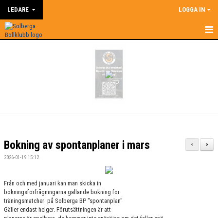
LEDARE
LOGGA IN
HEM
LEDARE
NYHETER
SUPERCOACH
KALENDER
Bokning av spontanplaner i mars
<
>
DOKUMENT
2026-01-19 15:12
KONTAKT
Från och med januari kan man skicka in
bokningsförfrågningarna gällande bokning för
BILDGALLERI
träningsmatcher på Solberga BP "spontanplan"
Gäller endast helger. Förutsättningen är att
ÅRSHJUL