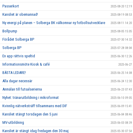
Passerkort
2025-08-20 12:19
Kansliet är obemannad!
2025-08-19 08:53
Ny energi på planen – Solberga BK välkomnar ny fotbollsutvecklare
2025-08-11 14:20
Bollpump
2025-08-05 15:05
Förådet Solberga BP
2025-07-30 14:32
Solberga BP
2025-07-28 08:04
En app rättvis speltid
2025-06-30 12:26
Informationsmöte Kiosk & café
2025-06-27
BÄSTA LEDARE!
2025-06-25 14:08
Alla dagar necessär
2025-06-24 12:30
Anmälan till futsalserierna
2025-06-23 07:43
Nyhet: tränarutbildning i mikroformat
2025-06-10 09:05
Kvinnlig nätverksträff tillsammans med DIF
2025-06-09 15:41
Kansliet stängt torsdagen den 5 juni
2025-06-04 08:46
MV-utbildning
2025-06-03 08:39
Kansliet är stängt idag fredagen den 30 maj
2025-05-30 07:54