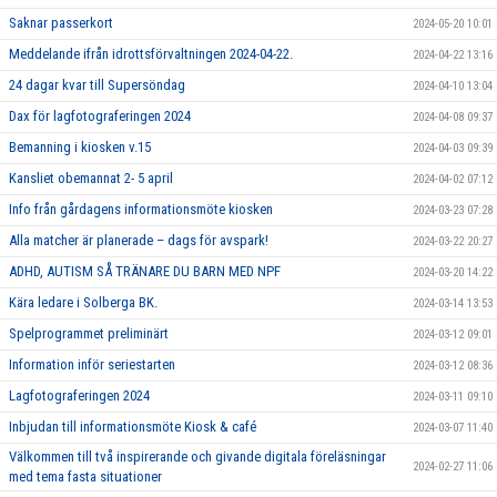
Saknar passerkort
2024-05-20 10:01
Meddelande ifrån idrottsförvaltningen 2024-04-22.
2024-04-22 13:16
24 dagar kvar till Supersöndag
2024-04-10 13:04
Dax för lagfotograferingen 2024
2024-04-08 09:37
Bemanning i kiosken v.15
2024-04-03 09:39
Kansliet obemannat 2- 5 april
2024-04-02 07:12
Info från gårdagens informationsmöte kiosken
2024-03-23 07:28
Alla matcher är planerade – dags för avspark!
2024-03-22 20:27
ADHD, AUTISM SÅ TRÄNARE DU BARN MED NPF
2024-03-20 14:22
Kära ledare i Solberga BK.
2024-03-14 13:53
Spelprogrammet preliminärt
2024-03-12 09:01
Information inför seriestarten
2024-03-12 08:36
Lagfotograferingen 2024
2024-03-11 09:10
Inbjudan till informationsmöte Kiosk & café
2024-03-07 11:40
Välkommen till två inspirerande och givande digitala föreläsningar
2024-02-27 11:06
med tema fasta situationer