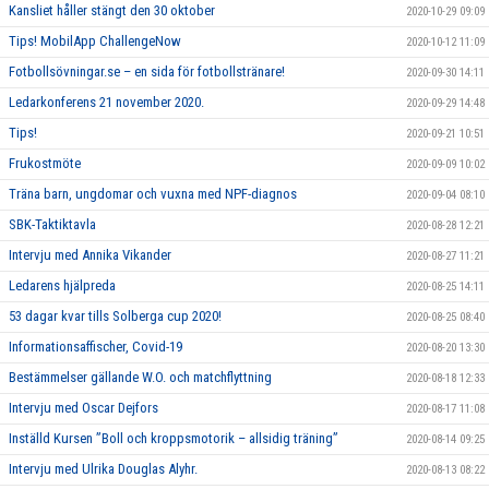
Kansliet håller stängt den 30 oktober
2020-10-29 09:09
Tips! MobilApp ChallengeNow
2020-10-12 11:09
Fotbollsövningar.se – en sida för fotbollstränare!
2020-09-30 14:11
Ledarkonferens 21 november 2020.
2020-09-29 14:48
Tips!
2020-09-21 10:51
Frukostmöte
2020-09-09 10:02
Träna barn, ungdomar och vuxna med NPF-diagnos
2020-09-04 08:10
SBK-Taktiktavla
2020-08-28 12:21
Intervju med Annika Vikander
2020-08-27 11:21
Ledarens hjälpreda
2020-08-25 14:11
53 dagar kvar tills Solberga cup 2020!
2020-08-25 08:40
Informationsaffischer, Covid-19
2020-08-20 13:30
Bestämmelser gällande W.O. och matchflyttning
2020-08-18 12:33
Intervju med Oscar Dejfors
2020-08-17 11:08
Inställd Kursen ”Boll och kroppsmotorik – allsidig träning”
2020-08-14 09:25
Intervju med Ulrika Douglas Alyhr.
2020-08-13 08:22