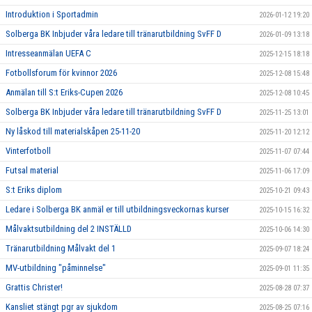
Introduktion i Sportadmin
2026-01-12 19:20
Solberga BK Inbjuder våra ledare till tränarutbildning SvFF D
2026-01-09 13:18
Intresseanmälan UEFA C
2025-12-15 18:18
Fotbollsforum för kvinnor 2026
2025-12-08 15:48
Anmälan till S:t Eriks-Cupen 2026
2025-12-08 10:45
Solberga BK Inbjuder våra ledare till tränarutbildning SvFF D
2025-11-25 13:01
Ny låskod till materialskåpen 25-11-20
2025-11-20 12:12
Vinterfotboll
2025-11-07 07:44
Futsal material
2025-11-06 17:09
S:t Eriks diplom
2025-10-21 09:43
Ledare i Solberga BK anmäl er till utbildningsveckornas kurser
2025-10-15 16:32
Målvaktsutbildning del 2 INSTÄLLD
2025-10-06 14:30
Tränarutbildning Målvakt del 1
2025-09-07 18:24
MV-utbildning "påminnelse"
2025-09-01 11:35
Grattis Christer!
2025-08-28 07:37
Kansliet stängt pgr av sjukdom
2025-08-25 07:16