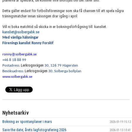
planerna är spelbara, de kommer inte snöröjas om det faller snö.
Detta gäller endast för fotbollsföreningar som ska få chansen till att spela några
träningsmatcher innan säsongen drar igång i april.
Vill ni boka matchtid så skicka in er bokningsförfrågning till kansliet.
kansliet@solbergabk.se
Med vänliga hälsningar
Förenings kanslist Ronny Forslöf
ronny@solbergabk.se
+46 8 18 88 99
Lerkrogsvägen
Postadress:
30, 126 79 Hägersten
Lerkrogsvägen
Besöksadress:
30, Solberga bollplan
www.solbergabk.se
Nyhetsarkiv
Bokning av spontanplaner i mars
2026-01-19 15:12
Save the date, årets lagfotografering 2026
2026-01-13 10:41