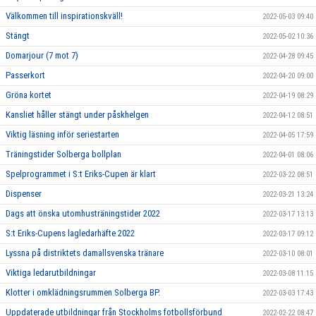
Välkommen till inspirationskväll!
2022-05-03 09:40
Stängt
2022-05-02 10:36
Domarjour (7 mot 7)
2022-04-28 09:45
Passerkort
2022-04-20 09:00
Gröna kortet
2022-04-19 08:29
Kansliet håller stängt under påskhelgen
2022-04-12 08:51
Viktig läsning inför seriestarten
2022-04-05 17:59
Träningstider Solberga bollplan
2022-04-01 08:06
Spelprogrammet i S:t Eriks-Cupen är klart
2022-03-22 08:51
Dispenser
2022-03-21 13:24
Dags att önska utomhusträningstider 2022
2022-03-17 13:13
S:t Eriks-Cupens lagledarhäfte 2022
2022-03-17 09:12
Lyssna på distriktets damallsvenska tränare
2022-03-10 08:01
Viktiga ledarutbildningar
2022-03-08 11:15
Klotter i omklädningsrummen Solberga BP.
2022-03-03 17:43
Uppdaterade utbildningar från Stockholms fotbollsförbund
2022-02-22 08:47