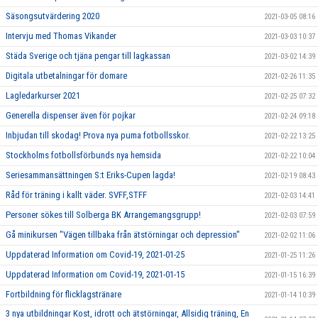
Säsongsutvärdering 2020
2021-03-05 08:16
Intervju med Thomas Vikander
2021-03-03 10:37
Städa Sverige och tjäna pengar till lagkassan
2021-03-02 14:39
Digitala utbetalningar för domare
2021-02-26 11:35
Lagledarkurser 2021
2021-02-25 07:32
Generella dispenser även för pojkar
2021-02-24 09:18
Inbjudan till skodag! Prova nya puma fotbollsskor.
2021-02-22 13:25
Stockholms fotbollsförbunds nya hemsida
2021-02-22 10:04
Seriesammansättningen S:t Eriks-Cupen lagda!
2021-02-19 08:43
Råd för träning i kallt väder. SVFF,STFF
2021-02-03 14:41
Personer sökes till Solberga BK Arrangemangsgrupp!
2021-02-03 07:59
Gå minikursen "Vägen tillbaka från ätstörningar och depression"
2021-02-02 11:06
Uppdaterad Information om Covid-19, 2021-01-25
2021-01-25 11:26
Uppdaterad Information om Covid-19, 2021-01-15
2021-01-15 16:39
Fortbildning för flicklagstränare
2021-01-14 10:39
3 nya utbildningar Kost, idrott och ätstörningar, Allsidig träning, En