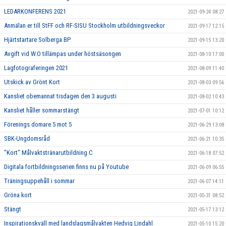
LEDARKONFERENS 2021
2021-09-24 08:27
Anmälan er till StFF och RF-SISU Stockholm utbildningsveckor
2021-09-17 12:15
Hjärtstartare Solberga BP
2021-09-15 13:20
Avgift vid W.O tillämpas under höstsäsongen
2021-08-10 17:00
Lagfotograferingen 2021
2021-08-09 11:40
Utskick av Grönt Kort
2021-08-03 09:56
Kansliet obemannat tisdagen den 3 augusti
2021-08-02 10:43
Kansliet håller sommarstängt
2021-07-01 10:12
Förenings domare 5 mot 5
2021-06-29 13:08
SBK-Ungdomsråd
2021-06-21 10:35
"Kort" Målvaktstränarutbildning C
2021-06-18 07:52
Digitala fortbildningsserien finns nu på Youtube
2021-06-09 06:55
Träningsuppehåll i sommar
2021-06-07 14:11
Gröna kort
2021-05-31 08:52
Stängt
2021-05-17 13:12
Inspirationskväll med landslagsmålvakten Hedvig Lindahl
2021-05-10 15:20