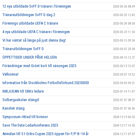
12 nya utbildade SvFF D tränare i föreningen
2025-05-26 08:49
Tränareutbildningen SvFF D dag 2
2025-05-25 12:45
Förenings utbildade UEFA C tränare
2025-05-24 08:50
4 nya utbildade UEFA C tränare i föreningen
2025-05-23 11:50
Vi har väntat så länge på just denna dag!
2025-05-15 09:36
Tränarutbildningen SvFF D
2025-05-07 20:58
ÖPPETTIDER UNDER PÅSK HELGEN
2025-04-15 12:27
Förändringar med Grönt kort till säsongen 2025
2025-03-13 15:07
Välkomna!
2025-03-07 10:52
Information från Stockholms Fotbollsförbund 20250303
2025-03-03 09:21
INBJUDAN till SBKs ledare
2025-01-14 11:47
Solbergaskolan stängd
2025-01-07 08:37
Kansliet stäng
2025-01-07 06:06
Symposium riktad till kvinnor
2024-12-19 06:55
Save The Date Ledarkonferens 2025
2024-12-17 14:35
Anmälan till S:t Eriks-Cupen 2025 öppen för F/P 8–14 år
2024-12-17 07:57