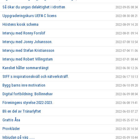
Så ökar du ungas delaktighet i idrotten
2022-09-05 08:34
Uppgraderingskurs UEFA C licens
2022-08-30 08:21
Höstens kiosk schema
2022-08-09 14:20
Intervju med Ronny Forslöf
2022-08-01 09:14
Intervju med Jonny Johansson.
2022-07-08 10:54
Intervju med Stefan Kristiansson
2022-07-04 11:06
Intervju med Robert Villingstam
2022-07-01 08:44
Kansliet håller sommarstängt
2022-06-30 12:26
StFF:s inspirationskväll och nätverksträff.
2022-06-17 10:13
Bygg barns inre motivation
2022-06-10 09:20
Digital fortbildning: Bollinnehav
2022-06-09 08:04
Föreningens styrelse 2022-2023.
2022-06-08 19:41
Bli en del av Tränarlyftet
2022-06-03 07:27
Grattis Åsa
2022-05-25 07:14
Provkläder
2022-05-20 14:54
Inbjudan på väg ......
2022-05-09 10:44