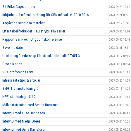
S:t Eriks-Cups diplom
2023-09-29 10:32
Inbjudan till målvaktsträning för SBK-målvakter 2010-2016
2023-09-21 08:31
Angående serielösa matcher
2023-09-12 15:41
Efter tabellförbudet – nu stryks alla serier
2023-09-06 19:04
Rapport Barn- och Ungdomskonferensen
2023-09-02 16:44
Save the date
2023-08-31 18:01
Utbildning ”Ledarskap för att inkludera alla” Träff 3
2023-08-17 07:09
Gröna Korten
2023-08-14 07:34
SBK ordförande i SVT
2023-08-09 10:18
Intressanta tips & artiklar
2023-07-25 11:59
SvFF Tränarutbildning D
2023-07-13 11:22
NPF- utbildning träff 2
2023-06-09 12:09
Målvaktsträning med Serina Backman.
2023-06-08 16:45
Intervju med Elise Jeppsson
2023-06-02 07:19
Intervju med Nadja Grees
2023-05-24 10:25
Intervju med Anna Danielsson.
2023-05-22 09:22