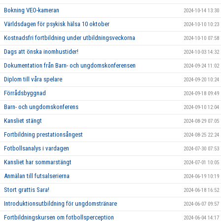
Bokning VEO-kameran
2024-10-14 13:30
Världsdagen för psykisk hälsa 10 oktober
2024-10-10 10:23
Kostnadsfri fortbildning under utbildningsveckorna
2024-10-10 07:58
Dags att önska inomhustider!
2024-10-03 14:32
Dokumentation från Barn- och ungdomskonferensen
2024-09-24 11:02
Diplom till våra spelare
2024-09-20 10:24
Förrådsbyggnad
2024-09-18 09:49
Barn- och ungdomskonferens
2024-09-10 12:04
Kansliet stängt
2024-08-29 07:05
Fortbildning prestationsångest
2024-08-25 22:24
Fotbollsanalys i vardagen
2024-07-30 07:53
Kansliet har sommarstängt
2024-07-01 10:05
Anmälan till futsalserierna
2024-06-19 10:19
Stort grattis Sara!
2024-06-18 16:52
Introduktionsutbildning för ungdomstränare
2024-06-07 09:57
Fortbildningskursen om fotbollsperception
2024-06-04 14:17