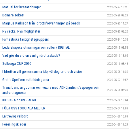
Manual för livesändningar
2020-05-27 13:31
Domare sökes!
2020-05-26 09:29
Magnus Karlsson från idrottsförvaltningen på besök
2020-05-25 14:27
Ny vecka, Nya möjligheter
2020-05-25 08:20
Fantastiska fastighetsgruppen!
2020-05-24 10:33
Ledarskapets utmaningar och roller / DIGITAL
2020-05-15 08:58
Vad gör du vid en vanlig idrottsskada?
2020-05-13 18:02
Solberga CUP 2020
2020-05-13 08:48
I Idrotten vill gemensamma idé, värdegrund och vision
2020-05-08 11:30
Gratis Spelformsutbildningarna
2020-05-07 16:57
Träna barn, ungdomar och vuxna med ADHD,autism/asperger och
2020-05-06 08:39
andra diagnoser
KIOSKRAPPORT - APRIL
2020-05-04 15:04
FÖLJ OSS I SOCIALA MEDIER
2020-05-04 11:09
En trevlig valborg
2020-04-30 13:09
Föreningskläder
2020-04-30 11:29