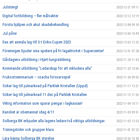
Julstängt
2022-12-21 09:11
Digital fortbildning – fler målvakter
2022-12-12 13:19
Första hjälpen och akut skadebehandling
2022-12-08 09:39
Jul påse
2022-12-06 10:49
Dax att anmäla lag till S:t Eriks-Cupen 2023
2022-12-02 12:32
Föreningen bjuder sina spelare på fri lagaktivitet i Supercenter!
2022-12-01 07:28
Gårdagens utbildning i Hjärt-lungräddning
2022-11-29 11:42
Kommande utbildning ”Ledarskap för att inkludera alla”
2022-11-25 10:06
Frukostseminarium – coacha försvarsspel
2022-11-24 09:02
Söker lag till julmarknad på Parklek Kristallen (Uppd)
2022-11-17 13:21
Söker lag till julmarknad 11 dec på Parklek Kristallen
2022-11-15 11:56
Viktig information som sparar pengar i lagkassan!
2022-11-04 10:11
Kansliet är obemannat idag 4/11
2022-11-03 09:51
Solberga BK erbjuder alla lagens ledare två viktiga utbildningar.
2022-11-02 12:53
Träningstider och grupper klara
2022-11-01 07:22
Lära känna Solberga BK styrelse
2022-10-26 15:36