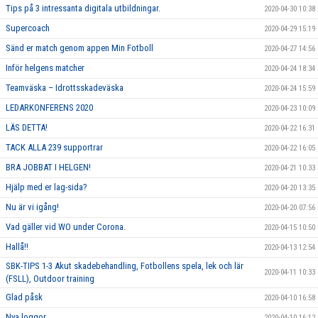
Tips på 3 intressanta digitala utbildningar.
2020-04-30 10:38
Supercoach
2020-04-29 15:19
Sänd er match genom appen Min Fotboll
2020-04-27 14:56
Inför helgens matcher
2020-04-24 18:34
Teamväska – Idrottsskadeväska
2020-04-24 15:59
LEDARKONFERENS 2020
2020-04-23 10:09
LÄS DETTA!
2020-04-22 16:31
TACK ALLA 239 supportrar
2020-04-22 16:05
BRA JOBBAT I HELGEN!
2020-04-21 10:33
Hjälp med er lag-sida?
2020-04-20 13:35
Nu är vi igång!
2020-04-20 07:56
Vad gäller vid WO under Corona.
2020-04-15 10:50
Hallå!!
2020-04-13 12:54
SBK-TIPS 1-3 Akut skadebehandling, Fotbollens spela, lek och lär
2020-04-11 10:33
(FSLL), Outdoor training
Glad påsk
2020-04-10 16:58
Nya loggor
2020-04-10 16:12