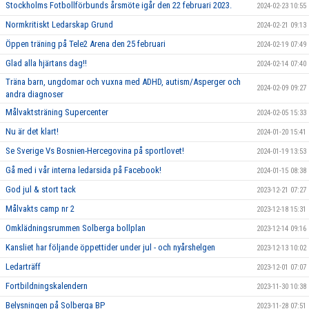
Stockholms Fotbollförbunds årsmöte igår den 22 februari 2023.
2024-02-23 10:55
Normkritiskt Ledarskap Grund
2024-02-21 09:13
Öppen träning på Tele2 Arena den 25 februari
2024-02-19 07:49
Glad alla hjärtans dag!!
2024-02-14 07:40
Träna barn, ungdomar och vuxna med ADHD, autism/Asperger och
2024-02-09 09:27
andra diagnoser
Målvaktsträning Supercenter
2024-02-05 15:33
Nu är det klart!
2024-01-20 15:41
Se Sverige Vs Bosnien-Hercegovina på sportlovet!
2024-01-19 13:53
Gå med i vår interna ledarsida på Facebook!
2024-01-15 08:38
God jul & stort tack
2023-12-21 07:27
Målvakts camp nr 2
2023-12-18 15:31
Omklädningsrummen Solberga bollplan
2023-12-14 09:16
Kansliet har följande öppettider under jul - och nyårshelgen
2023-12-13 10:02
Ledarträff
2023-12-01 07:07
Fortbildningskalendern
2023-11-30 10:38
Belysningen på Solberga BP
2023-11-28 07:51