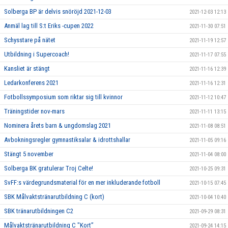
Solberga BP är delvis snöröjd 2021-12-03
2021-12-03 12:13
Anmäl lag till S:t Eriks -cupen 2022
2021-11-30 07:51
Schysstare på nätet
2021-11-19 12:57
Utbildning i Supercoach!
2021-11-17 07:55
Kansliet är stängt
2021-11-16 12:39
Ledarkonferens 2021
2021-11-16 12:31
Fotbollssymposium som riktar sig till kvinnor
2021-11-12 10:47
Träningstider nov-mars
2021-11-11 13:15
Nominera årets barn & ungdomslag 2021
2021-11-08 08:51
Avbokningsregler gymnastiksalar & idrottshallar
2021-11-05 09:16
Stängt 5 november
2021-11-04 08:00
Solberga BK gratulerar Troj Celte!
2021-10-25 09:31
SvFF:s värdegrundsmaterial för en mer inkluderande fotboll
2021-10-15 07:45
SBK Målvaktstränarutbildning C (kort)
2021-10-04 10:40
SBK tränarutbildningen C2
2021-09-29 08:31
Målvaktstränarutbildning C "Kort”
2021-09-24 14:15