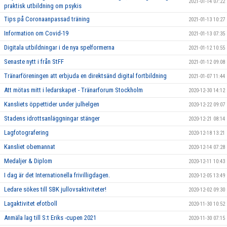
2021-01-14 07:22
praktisk utbildning om psykis
Tips på Coronaanpassad träning
2021-01-13 10:27
Information om Covid-19
2021-01-13 07:35
Digitala utbildningar i de nya spelformerna
2021-01-12 10:55
Senaste nytt i från StFF
2021-01-12 09:08
Tränarföreningen att erbjuda en direktsänd digital fortbildning
2021-01-07 11:44
Att mötas mitt i ledarskapet - Tränarforum Stockholm
2020-12-30 14:12
Kansliets öppettider under julhelgen
2020-12-22 09:07
Stadens idrottsanläggningar stänger
2020-12-21 08:14
Lagfotografering
2020-12-18 13:21
Kansliet obemannat
2020-12-14 07:28
Medaljer & Diplom
2020-12-11 10:43
I dag är det Internationella frivilligdagen.
2020-12-05 13:49
Ledare sökes till SBK jullovsaktiviteter!
2020-12-02 09:30
Lagaktivitet efotboll
2020-11-30 10:52
Anmäla lag till S:t Eriks -cupen 2021
2020-11-30 07:15