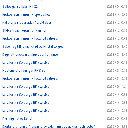
Solberga Bollplan HT-22
2022-10-24 09:15
Frukostseminarium – spelbarhet
2022-10-19 19:02
Nyheter på ledarsidan 12 oktober
2022-10-12 07:48
StFF:s tränarforum för kvinnor
2022-10-12 07:32
Frukostseminarium – fasta situationer
2022-10-12 07:08
Söker lag till julmarknad på Kristalltorget
2022-10-06 13:40
Dags att önska inomhustider för vintern
2022-10-03 13:42
Lära känna Solberga BK styrelse
2022-09-29 09:16
Höstens utbildningar RF-Sisu
2022-09-23 10:35
Frukostseminarium – fasta situationer
2022-09-21 19:36
Lära känna Solberga BK styrelse
2022-09-20 14:21
Lära känna Solberga BK styrelse
2022-09-19 07:58
Lära känna Solberga BK styrelse
2022-09-16 10:53
Lära känna Solberga BK styrelse
2022-09-14 10:38
Kvinnlig nätverksträff
2022-09-09 07:43
Digital utbildning "Tejpning av axlar, armbågar, knän och fötter"
2022-09-06 13:56