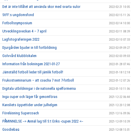
Det är inte tillåtet att använda skor med svarta sulor
2022-02-21 10:05
StFF:s ungdomsfond
2022-02-15 11:26
Fotbollssymposium
2022-02-14 10:00
Utvecklingsveckan 4 – 7 april
2022-02-11 08:39
Lagfotograferingen 2022
2022-02-10 07:33
Djurgården bjuder in till fortbildning
2022-02-09 09:27
Golvvård klubblokalen
2022-02-03 09:03
Information från bokningen 2021-01-27
2022-01-28 07:46
Jämställd fotboll leder till jämlik fotboll!
2022-01-18 12:18
Frukostseminarium – att coacha 7 mot 7-fotboll
2022-01-12 07:26
Digitala utbildningar i de nationella spelformerna
2022-01-10 11:06
Inga cuper och läger får genomföras
2021-12-22 06:44
Kansliets öppettider under julhelgen
2021-12-20 12:08
Föreläsning Supercoach
2021-12-16 09:06
PÅMINNELSE --> Anmäl lag till S:t Eriks -cupen 2022 <--
2021-12-09 10:39
Goodiebag
2021-12-08 15:01