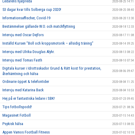
Ledarens hjälpreda
2020-08-25 14:11
53 dagar kvar tills Solberga cup 2020!
2020-08-25 08:40
Informationsaffischer, Covid-19
2020-08-20 13:30
Bestämmelser gällande W.O. och matchflyttning
2020-08-18 12:33
Intervju med Oscar Dejfors
2020-08-17 11:08
Inställd Kursen ”Boll och kroppsmotorik – allsidig träning”
2020-08-14 09:25
Intervju med Ulrika Douglas Alyhr.
2020-08-13 08:22
Intervju med Tomas Fasth
2020-08-10 07:54
Digitala kurser i Idrottsskador Grund & Rätt kost för prestation,
2020-08-06 09:47
återhämtning och hälsa
Ordinarie öppet & telefontider
2020-08-04 11:25
Intervju med Katarina Back
2020-08-04 10:53
Hej på er fantastiska ledare i SBK!
2020-07-23 09:45
Tips fotbollspodd!
2020-07-21 08:36
Magasinet Fotboll
2020-07-15 14:43
Psykisk hälsa
2020-07-13 08:55
Appen Vamos Football Fitness
2020-07-02 10:18