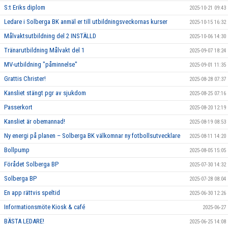
S:t Eriks diplom
2025-10-21 09:43
Ledare i Solberga BK anmäl er till utbildningsveckornas kurser
2025-10-15 16:32
Målvaktsutbildning del 2 INSTÄLLD
2025-10-06 14:30
Tränarutbildning Målvakt del 1
2025-09-07 18:24
MV-utbildning "påminnelse"
2025-09-01 11:35
Grattis Christer!
2025-08-28 07:37
Kansliet stängt pgr av sjukdom
2025-08-25 07:16
Passerkort
2025-08-20 12:19
Kansliet är obemannad!
2025-08-19 08:53
Ny energi på planen – Solberga BK välkomnar ny fotbollsutvecklare
2025-08-11 14:20
Bollpump
2025-08-05 15:05
Förådet Solberga BP
2025-07-30 14:32
Solberga BP
2025-07-28 08:04
En app rättvis speltid
2025-06-30 12:26
Informationsmöte Kiosk & café
2025-06-27
BÄSTA LEDARE!
2025-06-25 14:08