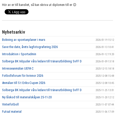
Hör av er till kansliet, så kan skriva ut diplomen till er
😊
Nyhetsarkiv
Bokning av spontanplaner i mars
2026-01-19 15:12
Save the date, årets lagfotografering 2026
2026-01-13 10:41
Introduktion i Sportadmin
2026-01-12 19:20
Solberga BK Inbjuder våra ledare till tränarutbildning SvFF D
2026-01-09 13:18
Intresseanmälan UEFA C
2025-12-15 18:18
Fotbollsforum för kvinnor 2026
2025-12-08 15:48
Anmälan till S:t Eriks-Cupen 2026
2025-12-08 10:45
Solberga BK Inbjuder våra ledare till tränarutbildning SvFF D
2025-11-25 13:01
Ny låskod till materialskåpen 25-11-20
2025-11-20 12:12
Vinterfotboll
2025-11-07 07:44
Futsal material
2025-11-06 17:09