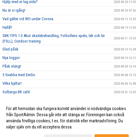
Hjälp med er lag-sida?
2020-04-20 13:35
Nu är vi igång!
2020-04-20 07:56
Vad gäller vid WO under Corona.
2020-04-15 10:50
Hallå!!
2020-04-13 12:54
SBK-TIPS 1-3 Akut skadebehandling, Fotbollens spela, lek och lär
2020-04-11 10:33
(FSLL), Outdoor training
Glad påsk
2020-04-10 16:58
Nya loggor
2020-04-10 16:12
Påsk stängt
2020-04-09 16:14
5 Snabba med Emilio
2020-04-08 16:10
Vilka hjältar!
2020-04-06 16:08
Solberga BK café
2020-03-31 16:03
Målvaktsclinic Lördag 28 Mars
2020-02-24 12:29
För att hemsidan ska fungera korrekt använder vi nödvändiga cookies
PåsklovsCamp på Solberga BP
2020-01-06 12:20
från SportAdmin. Dessa går inte att stänga av. Föreningen kan också
använda frivilliga cookies, t.ex. för statistik eller marknadsföring. Du
väljer själv om du vill acceptera dessa.
Cookie-inställningar
Gå till Webbversion