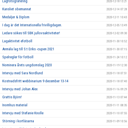
Lagfotografering
2020-12-18 13:21
Kansliet obemannat
2020-12-14 07:28
Medaljer & Diplom
2020-12-11 10:43
I dag är det Internationella frivilligdagen.
2020-12-05 13:49
Ledare sökes till SBK jullovsaktiviteter!
2020-12-02 09:30
Lagaktivitet efotboll
2020-11-30 10:52
Anmäla lag till S:t Eriks -cupen 2021
2020-11-30 07:15
Spelregler för fotboll
2020-11-24 10:12
Nominera årets ungdomslag 2020
2020-11-19 12:30
Intervju med Sara Nordlund
2020-11-18 07:51
Kostnadsfritt webbinarium 9 december 13-14
2020-11-18 07:40
Intervju med Johan Alex
2020-11-16 09:29
Grattis Björn!
2020-11-13 07:44
Inomhus material
2020-11-11 08:35
Intervju med Stefanie Knolle
2020-11-10 07:55
Störning i kortläsarna
2020-11-09 10:56