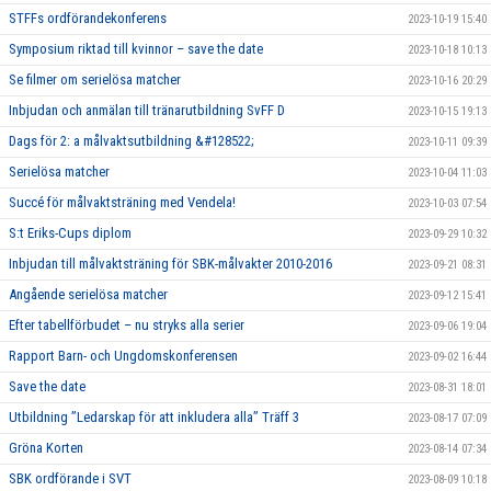
STFFs ordförandekonferens
2023-10-19 15:40
Symposium riktad till kvinnor – save the date
2023-10-18 10:13
Se filmer om serielösa matcher
2023-10-16 20:29
Inbjudan och anmälan till tränarutbildning SvFF D
2023-10-15 19:13
Dags för 2: a målvaktsutbildning &#128522;
2023-10-11 09:39
Serielösa matcher
2023-10-04 11:03
Succé för målvaktsträning med Vendela!
2023-10-03 07:54
S:t Eriks-Cups diplom
2023-09-29 10:32
Inbjudan till målvaktsträning för SBK-målvakter 2010-2016
2023-09-21 08:31
Angående serielösa matcher
2023-09-12 15:41
Efter tabellförbudet – nu stryks alla serier
2023-09-06 19:04
Rapport Barn- och Ungdomskonferensen
2023-09-02 16:44
Save the date
2023-08-31 18:01
Utbildning ”Ledarskap för att inkludera alla” Träff 3
2023-08-17 07:09
Gröna Korten
2023-08-14 07:34
SBK ordförande i SVT
2023-08-09 10:18