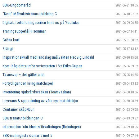
SBK-Ungdomsråd
2021-06-21 10:35
"Kort" Målvaktstränarutbildning C
2021-06-18 07:52
Digitala fortbildningsserien finns nu på Youtube
2021-06-09 06:55
Träningsuppehåll i sommar
2021-06-07 14:11
Gröna kort
2021-05-31 08:52
Stängt
2021-05-17 13:12
Inspirationskväll med landslagsmålvakten Hedvig Lindahl
2021-05-10 15:20
Kom ihåg detta inför seriestarten i S:t Eriks-Cupen
2021-05-06 09:32
Ta ansvar – det gäller alla!
2021-05-05 14:55
Förtydliganden kring matchspel
2021-05-04 13:12
Inventering sjukvårdsväskan (Teamväskan)
2021-04-30 10:06
Leverans & uppackning av våra nya matchtröjor
2021-04-30 08:39
Container skåp/bur
2021-04-23 09:25
SBK tränarutbildningen C
2021-04-13 09:27
information från idrottsförvaltningen (Bokningen)
2021-04-09 10:05
SBK-mailinglista domar 5 mot 5
2021-04-09 07:49