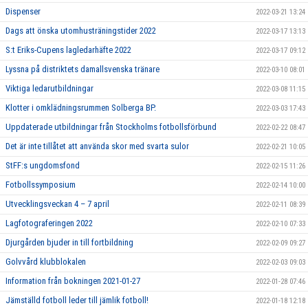
Dispenser
2022-03-21 13:24
Dags att önska utomhusträningstider 2022
2022-03-17 13:13
S:t Eriks-Cupens lagledarhäfte 2022
2022-03-17 09:12
Lyssna på distriktets damallsvenska tränare
2022-03-10 08:01
Viktiga ledarutbildningar
2022-03-08 11:15
Klotter i omklädningsrummen Solberga BP.
2022-03-03 17:43
Uppdaterade utbildningar från Stockholms fotbollsförbund
2022-02-22 08:47
Det är inte tillåtet att använda skor med svarta sulor
2022-02-21 10:05
StFF:s ungdomsfond
2022-02-15 11:26
Fotbollssymposium
2022-02-14 10:00
Utvecklingsveckan 4 – 7 april
2022-02-11 08:39
Lagfotograferingen 2022
2022-02-10 07:33
Djurgården bjuder in till fortbildning
2022-02-09 09:27
Golvvård klubblokalen
2022-02-03 09:03
Information från bokningen 2021-01-27
2022-01-28 07:46
Jämställd fotboll leder till jämlik fotboll!
2022-01-18 12:18