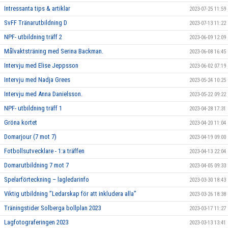
Intressanta tips & artiklar
2023-07-25 11:59
SvFF Tränarutbildning D
2023-07-13 11:22
NPF- utbildning träff 2
2023-06-09 12:09
Målvaktsträning med Serina Backman.
2023-06-08 16:45
Intervju med Elise Jeppsson
2023-06-02 07:19
Intervju med Nadja Grees
2023-05-24 10:25
Intervju med Anna Danielsson.
2023-05-22 09:22
NPF- utbildning träff 1
2023-04-28 17:31
Gröna kortet
2023-04-20 11:04
Domarjour (7 mot 7)
2023-04-19 09:00
Fotbollsutvecklare - 1:a träffen
2023-04-13 22:04
Domarutbildning 7 mot 7
2023-04-05 09:33
Spelarförteckning – lagledarinfo
2023-03-30 18:43
Viktig utbildning ”Ledarskap för att inkludera alla”
2023-03-26 18:38
Träningstider Solberga bollplan 2023
2023-03-17 11:27
Lagfotograferingen 2023
2023-03-13 13:41