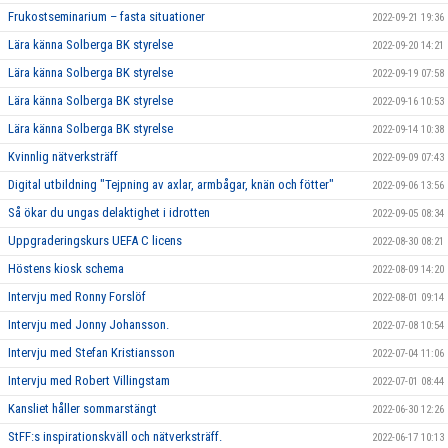
Frukostseminarium – fasta situationer
2022-09-21 19:36
Lära känna Solberga BK styrelse
2022-09-20 14:21
Lära känna Solberga BK styrelse
2022-09-19 07:58
Lära känna Solberga BK styrelse
2022-09-16 10:53
Lära känna Solberga BK styrelse
2022-09-14 10:38
Kvinnlig nätverksträff
2022-09-09 07:43
Digital utbildning "Tejpning av axlar, armbågar, knän och fötter"
2022-09-06 13:56
Så ökar du ungas delaktighet i idrotten
2022-09-05 08:34
Uppgraderingskurs UEFA C licens
2022-08-30 08:21
Höstens kiosk schema
2022-08-09 14:20
Intervju med Ronny Forslöf
2022-08-01 09:14
Intervju med Jonny Johansson.
2022-07-08 10:54
Intervju med Stefan Kristiansson
2022-07-04 11:06
Intervju med Robert Villingstam
2022-07-01 08:44
Kansliet håller sommarstängt
2022-06-30 12:26
StFF:s inspirationskväll och nätverksträff.
2022-06-17 10:13