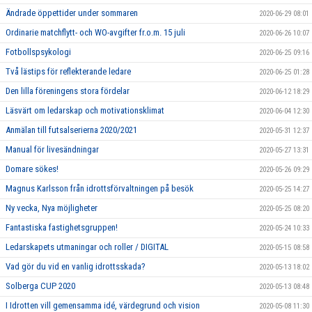
Ändrade öppettider under sommaren
2020-06-29 08:01
Ordinarie matchflytt- och WO-avgifter fr.o.m. 15 juli
2020-06-26 10:07
Fotbollspsykologi
2020-06-25 09:16
Två lästips för reflekterande ledare
2020-06-25 01:28
Den lilla föreningens stora fördelar
2020-06-12 18:29
Läsvärt om ledarskap och motivationsklimat
2020-06-04 12:30
Anmälan till futsalserierna 2020/2021
2020-05-31 12:37
Manual för livesändningar
2020-05-27 13:31
Domare sökes!
2020-05-26 09:29
Magnus Karlsson från idrottsförvaltningen på besök
2020-05-25 14:27
Ny vecka, Nya möjligheter
2020-05-25 08:20
Fantastiska fastighetsgruppen!
2020-05-24 10:33
Ledarskapets utmaningar och roller / DIGITAL
2020-05-15 08:58
Vad gör du vid en vanlig idrottsskada?
2020-05-13 18:02
Solberga CUP 2020
2020-05-13 08:48
I Idrotten vill gemensamma idé, värdegrund och vision
2020-05-08 11:30