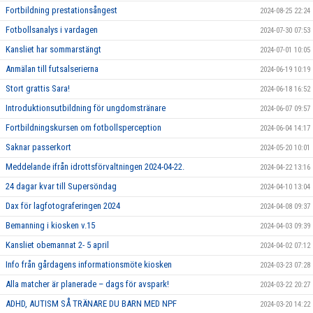
Fortbildning prestationsångest
2024-08-25 22:24
Fotbollsanalys i vardagen
2024-07-30 07:53
Kansliet har sommarstängt
2024-07-01 10:05
Anmälan till futsalserierna
2024-06-19 10:19
Stort grattis Sara!
2024-06-18 16:52
Introduktionsutbildning för ungdomstränare
2024-06-07 09:57
Fortbildningskursen om fotbollsperception
2024-06-04 14:17
Saknar passerkort
2024-05-20 10:01
Meddelande ifrån idrottsförvaltningen 2024-04-22.
2024-04-22 13:16
24 dagar kvar till Supersöndag
2024-04-10 13:04
Dax för lagfotograferingen 2024
2024-04-08 09:37
Bemanning i kiosken v.15
2024-04-03 09:39
Kansliet obemannat 2- 5 april
2024-04-02 07:12
Info från gårdagens informationsmöte kiosken
2024-03-23 07:28
Alla matcher är planerade – dags för avspark!
2024-03-22 20:27
ADHD, AUTISM SÅ TRÄNARE DU BARN MED NPF
2024-03-20 14:22