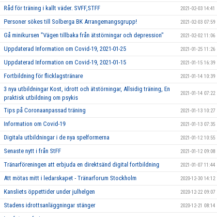
Råd för träning i kallt väder. SVFF,STFF
2021-02-03 14:41
Personer sökes till Solberga BK Arrangemangsgrupp!
2021-02-03 07:59
Gå minikursen "Vägen tillbaka från ätstörningar och depression"
2021-02-02 11:06
Uppdaterad Information om Covid-19, 2021-01-25
2021-01-25 11:26
Uppdaterad Information om Covid-19, 2021-01-15
2021-01-15 16:39
Fortbildning för flicklagstränare
2021-01-14 10:39
3 nya utbildningar Kost, idrott och ätstörningar, Allsidig träning, En
2021-01-14 07:22
praktisk utbildning om psykis
Tips på Coronaanpassad träning
2021-01-13 10:27
Information om Covid-19
2021-01-13 07:35
Digitala utbildningar i de nya spelformerna
2021-01-12 10:55
Senaste nytt i från StFF
2021-01-12 09:08
Tränarföreningen att erbjuda en direktsänd digital fortbildning
2021-01-07 11:44
Att mötas mitt i ledarskapet - Tränarforum Stockholm
2020-12-30 14:12
Kansliets öppettider under julhelgen
2020-12-22 09:07
Stadens idrottsanläggningar stänger
2020-12-21 08:14