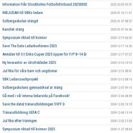
Information från Stockholms Fotbollsförbund 20250303
2025-03-03 09:21
INBJUDAN till SBKs ledare
2025-01-14 11:47
Solbergaskolan stängd
2025-01-07 08:37
Kansliet stäng
2025-01-07 06:06
Symposium riktad till kvinnor
2024-12-19 06:55
Save The Date Ledarkonferens 2025
2024-12-17 14:35
Anmälan till S:t Eriks-Cupen 2025 öppen för F/P 8–14 år
2024-12-17 07:57
Ny leverantör av idrottskläder 2025
2024-12-16 10:14
Jul fika för våra barn och ungdomar
2024-12-16 08:41
SBK Ledarcoachprojekt
2024-12-13 08:16
Solbergaskolans gymnastiksal är stäng
2024-12-07 09:14
Gå med i vår interna ledarsida på Facebook!
2024-12-06 08:09
Save the date| tränarutbildningen SVFF D
2024-12-05 10:18
Tränarutbildning UEFA C
2024-12-04 13:14
Jul fika efter träningen
2024-12-02 12:58
Symposium riktad till kvinnor 2025
2024-11-27 08:43