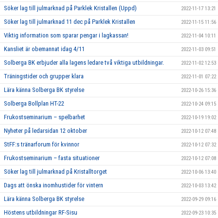
Söker lag till julmarknad på Parklek Kristallen (Uppd)
2022-11-17 13:21
Söker lag till julmarknad 11 dec på Parklek Kristallen
2022-11-15 11:56
Viktig information som sparar pengar i lagkassan!
2022-11-04 10:11
Kansliet är obemannat idag 4/11
2022-11-03 09:51
Solberga BK erbjuder alla lagens ledare två viktiga utbildningar.
2022-11-02 12:53
Träningstider och grupper klara
2022-11-01 07:22
Lära känna Solberga BK styrelse
2022-10-26 15:36
Solberga Bollplan HT-22
2022-10-24 09:15
Frukostseminarium – spelbarhet
2022-10-19 19:02
Nyheter på ledarsidan 12 oktober
2022-10-12 07:48
StFF:s tränarforum för kvinnor
2022-10-12 07:32
Frukostseminarium – fasta situationer
2022-10-12 07:08
Söker lag till julmarknad på Kristalltorget
2022-10-06 13:40
Dags att önska inomhustider för vintern
2022-10-03 13:42
Lära känna Solberga BK styrelse
2022-09-29 09:16
Höstens utbildningar RF-Sisu
2022-09-23 10:35