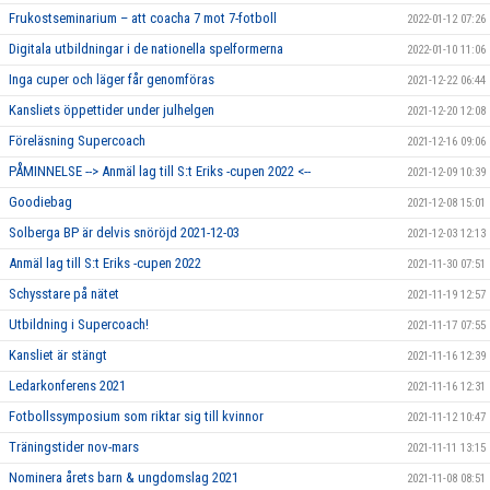
Frukostseminarium – att coacha 7 mot 7-fotboll
2022-01-12 07:26
Digitala utbildningar i de nationella spelformerna
2022-01-10 11:06
Inga cuper och läger får genomföras
2021-12-22 06:44
Kansliets öppettider under julhelgen
2021-12-20 12:08
Föreläsning Supercoach
2021-12-16 09:06
PÅMINNELSE --> Anmäl lag till S:t Eriks -cupen 2022 <--
2021-12-09 10:39
Goodiebag
2021-12-08 15:01
Solberga BP är delvis snöröjd 2021-12-03
2021-12-03 12:13
Anmäl lag till S:t Eriks -cupen 2022
2021-11-30 07:51
Schysstare på nätet
2021-11-19 12:57
Utbildning i Supercoach!
2021-11-17 07:55
Kansliet är stängt
2021-11-16 12:39
Ledarkonferens 2021
2021-11-16 12:31
Fotbollssymposium som riktar sig till kvinnor
2021-11-12 10:47
Träningstider nov-mars
2021-11-11 13:15
Nominera årets barn & ungdomslag 2021
2021-11-08 08:51