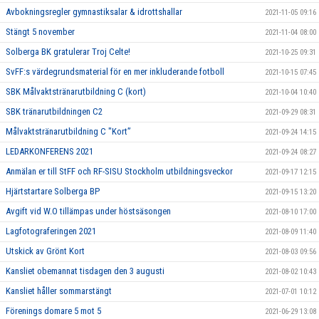
Avbokningsregler gymnastiksalar & idrottshallar
2021-11-05 09:16
Stängt 5 november
2021-11-04 08:00
Solberga BK gratulerar Troj Celte!
2021-10-25 09:31
SvFF:s värdegrundsmaterial för en mer inkluderande fotboll
2021-10-15 07:45
SBK Målvaktstränarutbildning C (kort)
2021-10-04 10:40
SBK tränarutbildningen C2
2021-09-29 08:31
Målvaktstränarutbildning C "Kort”
2021-09-24 14:15
LEDARKONFERENS 2021
2021-09-24 08:27
Anmälan er till StFF och RF-SISU Stockholm utbildningsveckor
2021-09-17 12:15
Hjärtstartare Solberga BP
2021-09-15 13:20
Avgift vid W.O tillämpas under höstsäsongen
2021-08-10 17:00
Lagfotograferingen 2021
2021-08-09 11:40
Utskick av Grönt Kort
2021-08-03 09:56
Kansliet obemannat tisdagen den 3 augusti
2021-08-02 10:43
Kansliet håller sommarstängt
2021-07-01 10:12
Förenings domare 5 mot 5
2021-06-29 13:08