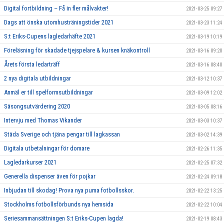
Digital fortbildning – Få in fler målvakter!
2021-03-25 09:27
Dags att önska utomhusträningstider 2021
2021-03-23 11:24
S:t Eriks-Cupens lagledarhäfte 2021
2021-03-19 10:19
Föreläsning för skadade tjejspelare & kursen knäkontroll
2021-03-16 09:20
Årets första ledarträff
2021-03-16 08:40
2 nya digitala utbildningar
2021-03-12 10:37
Anmäl er till spelformsutbildningar
2021-03-09 12:02
Säsongsutvärdering 2020
2021-03-05 08:16
Intervju med Thomas Vikander
2021-03-03 10:37
Städa Sverige och tjäna pengar till lagkassan
2021-03-02 14:39
Digitala utbetalningar för domare
2021-02-26 11:35
Lagledarkurser 2021
2021-02-25 07:32
Generella dispenser även för pojkar
2021-02-24 09:18
Inbjudan till skodag! Prova nya puma fotbollsskor.
2021-02-22 13:25
Stockholms fotbollsförbunds nya hemsida
2021-02-22 10:04
Seriesammansättningen S:t Eriks-Cupen lagda!
2021-02-19 08:43