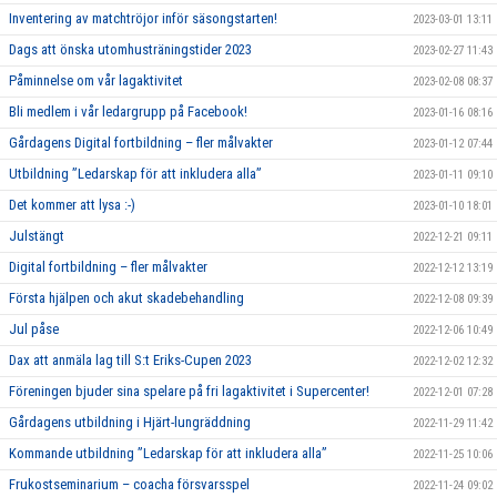
Inventering av matchtröjor inför säsongstarten!
2023-03-01 13:11
Dags att önska utomhusträningstider 2023
2023-02-27 11:43
Påminnelse om vår lagaktivitet
2023-02-08 08:37
Bli medlem i vår ledargrupp på Facebook!
2023-01-16 08:16
Gårdagens Digital fortbildning – fler målvakter
2023-01-12 07:44
Utbildning ”Ledarskap för att inkludera alla”
2023-01-11 09:10
Det kommer att lysa :-)
2023-01-10 18:01
Julstängt
2022-12-21 09:11
Digital fortbildning – fler målvakter
2022-12-12 13:19
Första hjälpen och akut skadebehandling
2022-12-08 09:39
Jul påse
2022-12-06 10:49
Dax att anmäla lag till S:t Eriks-Cupen 2023
2022-12-02 12:32
Föreningen bjuder sina spelare på fri lagaktivitet i Supercenter!
2022-12-01 07:28
Gårdagens utbildning i Hjärt-lungräddning
2022-11-29 11:42
Kommande utbildning ”Ledarskap för att inkludera alla”
2022-11-25 10:06
Frukostseminarium – coacha försvarsspel
2022-11-24 09:02