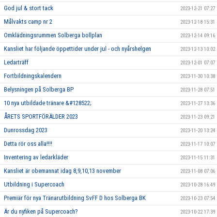
God jul & stort tack
2023-12-21 07:27
Målvakts camp nr 2
2023-12-18 15:31
Omklädningsrummen Solberga bollplan
2023-12-14 09:16
Kansliet har följande öppettider under jul - och nyårshelgen
2023-12-13 10:02
Ledarträff
2023-12-01 07:07
Fortbildningskalendern
2023-11-30 10:38
Belysningen på Solberga BP
2023-11-28 07:51
10 nya utbildade tränare &#128522;
2023-11-27 13:36
ÅRETS SPORTFÖRÄLDER 2023
2023-11-23 09:21
Dunrossdag 2023
2023-11-20 13:24
Detta rör oss alla!!!!
2023-11-17 10:07
Inventering av ledarkläder
2023-11-15 11:31
Kansliet är obemannat idag 8,9,10,13 november
2023-11-08 07:06
Utbildning i Supercoach
2023-10-28 16:49
Premiär för nya Tränarutbildning SvFF D hos Solberga BK
2023-10-23 07:54
Är du nyfiken på Supercoach?
2023-10-22 17:39