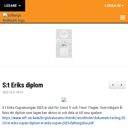
LEDARE
LOGGA IN
HEM
LEDARE
NYHETER
SUPERCOACH
KALENDER
S:t Eriks diplom
<
>
DOKUMENT
2025-10-21 09:43
KONTAKT
S:t Eriks-Cupsäsongen 2025 är slut för 5 mot 5- och 7-mot 7-lagen. Som tidigare år
finns ett diplom som lagen kan skriva ut och dela ut till sina spelare.
BILDGALLERI
https://www.stff.se/4a4e2b/globalassets/distrikt/stockholm/dokument/tavling/20
25/st-eriks-cupen/diplom-st-eriks-cupen-2025-ifyllningsbar.pdf
ÅRSHJUL