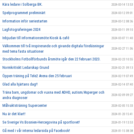
Kära ledare i Solberga BK.
2024-03-14 13:53
Spelprogrammet preliminärt
2024-03-12 09:01
Information inför seriestarten
2024-03-12 08:36
Lagfotograferingen 2024
2024-03-11 09:10
Inbjudan till informationsmöte Kiosk & café
2024-03-07 11:40
Välkommen till två inspirerande och givande digitala föreläsningar
2024-02-27 11:06
med tema fasta situationer
Stockholms Fotbollförbunds årsmöte igår den 22 februari 2023.
2024-02-23 10:55
Normkritiskt Ledarskap Grund
2024-02-21 09:13
Öppen träning på Tele2 Arena den 25 februari
2024-02-19 07:49
Glad alla hjärtans dag!!
2024-02-14 07:40
Träna barn, ungdomar och vuxna med ADHD, autism/Asperger och
2024-02-09 09:27
andra diagnoser
Målvaktsträning Supercenter
2024-02-05 15:33
Nu är det klart!
2024-01-20 15:41
Se Sverige Vs Bosnien-Hercegovina på sportlovet!
2024-01-19 13:53
Gå med i vår interna ledarsida på Facebook!
2024-01-15 08:38