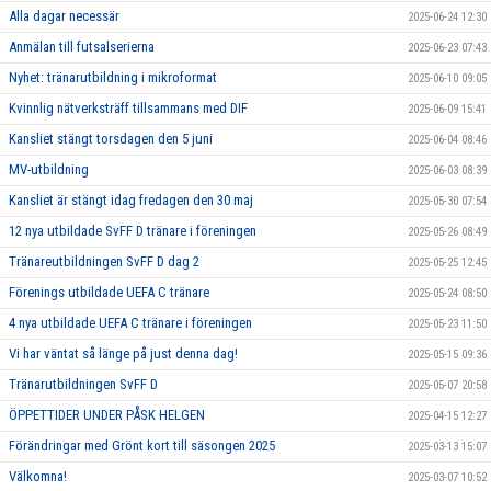
Alla dagar necessär
2025-06-24 12:30
Anmälan till futsalserierna
2025-06-23 07:43
Nyhet: tränarutbildning i mikroformat
2025-06-10 09:05
Kvinnlig nätverksträff tillsammans med DIF
2025-06-09 15:41
Kansliet stängt torsdagen den 5 juni
2025-06-04 08:46
MV-utbildning
2025-06-03 08:39
Kansliet är stängt idag fredagen den 30 maj
2025-05-30 07:54
12 nya utbildade SvFF D tränare i föreningen
2025-05-26 08:49
Tränareutbildningen SvFF D dag 2
2025-05-25 12:45
Förenings utbildade UEFA C tränare
2025-05-24 08:50
4 nya utbildade UEFA C tränare i föreningen
2025-05-23 11:50
Vi har väntat så länge på just denna dag!
2025-05-15 09:36
Tränarutbildningen SvFF D
2025-05-07 20:58
ÖPPETTIDER UNDER PÅSK HELGEN
2025-04-15 12:27
Förändringar med Grönt kort till säsongen 2025
2025-03-13 15:07
Välkomna!
2025-03-07 10:52