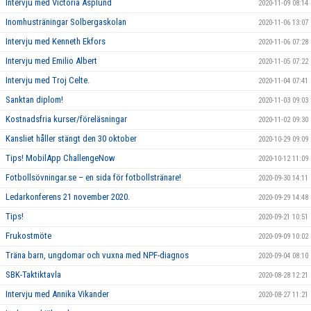
Intervju med Victoria Asplund
2020-11-09 08:14
Inomhusträningar Solbergaskolan
2020-11-06 13:07
Intervju med Kenneth Ekfors
2020-11-06 07:28
Intervju med Emilio Albert
2020-11-05 07:22
Intervju med Troj Celte.
2020-11-04 07:41
Sanktan diplom!
2020-11-03 09:03
Kostnadsfria kurser/föreläsningar
2020-11-02 09:30
Kansliet håller stängt den 30 oktober
2020-10-29 09:09
Tips! MobilApp ChallengeNow
2020-10-12 11:09
Fotbollsövningar.se – en sida för fotbollstränare!
2020-09-30 14:11
Ledarkonferens 21 november 2020.
2020-09-29 14:48
Tips!
2020-09-21 10:51
Frukostmöte
2020-09-09 10:02
Träna barn, ungdomar och vuxna med NPF-diagnos
2020-09-04 08:10
SBK-Taktiktavla
2020-08-28 12:21
Intervju med Annika Vikander
2020-08-27 11:21