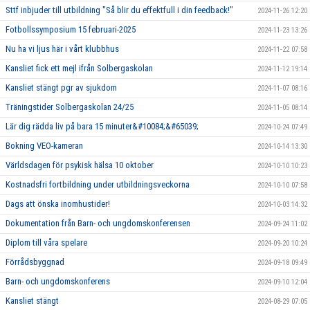
Sttf inbjuder till utbildning "Så blir du effektfull i din feedback!"
2024-11-26 12:20
Fotbollssymposium 15 februari-2025
2024-11-23 13:26
Nu ha vi ljus här i vårt klubbhus
2024-11-22 07:58
Kansliet fick ett mejl ifrån Solbergaskolan
2024-11-12 19:14
Kansliet stängt pgr av sjukdom
2024-11-07 08:16
Träningstider Solbergaskolan 24/25
2024-11-05 08:14
Lär dig rädda liv på bara 15 minuter&#10084;&#65039;
2024-10-24 07:49
Bokning VEO-kameran
2024-10-14 13:30
Världsdagen för psykisk hälsa 10 oktober
2024-10-10 10:23
Kostnadsfri fortbildning under utbildningsveckorna
2024-10-10 07:58
Dags att önska inomhustider!
2024-10-03 14:32
Dokumentation från Barn- och ungdomskonferensen
2024-09-24 11:02
Diplom till våra spelare
2024-09-20 10:24
Förrådsbyggnad
2024-09-18 09:49
Barn- och ungdomskonferens
2024-09-10 12:04
Kansliet stängt
2024-08-29 07:05