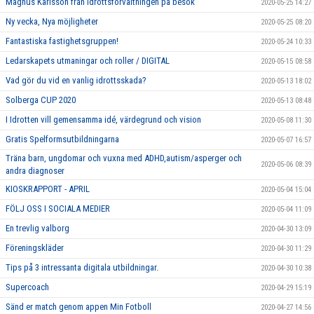
Magnus Karlsson från idrottsförvaltningen på besök
2020-05-25 14:27
Ny vecka, Nya möjligheter
2020-05-25 08:20
Fantastiska fastighetsgruppen!
2020-05-24 10:33
Ledarskapets utmaningar och roller / DIGITAL
2020-05-15 08:58
Vad gör du vid en vanlig idrottsskada?
2020-05-13 18:02
Solberga CUP 2020
2020-05-13 08:48
I Idrotten vill gemensamma idé, värdegrund och vision
2020-05-08 11:30
Gratis Spelformsutbildningarna
2020-05-07 16:57
Träna barn, ungdomar och vuxna med ADHD,autism/asperger och
2020-05-06 08:39
andra diagnoser
KIOSKRAPPORT - APRIL
2020-05-04 15:04
FÖLJ OSS I SOCIALA MEDIER
2020-05-04 11:09
En trevlig valborg
2020-04-30 13:09
Föreningskläder
2020-04-30 11:29
Tips på 3 intressanta digitala utbildningar.
2020-04-30 10:38
Supercoach
2020-04-29 15:19
Sänd er match genom appen Min Fotboll
2020-04-27 14:56