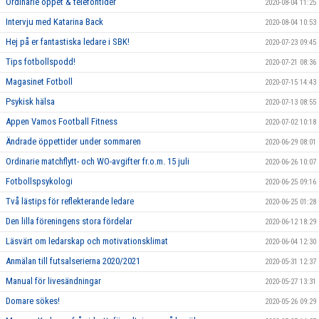
Ordinarie öppet & telefontider
2020-08-04 11:25
Intervju med Katarina Back
2020-08-04 10:53
Hej på er fantastiska ledare i SBK!
2020-07-23 09:45
Tips fotbollspodd!
2020-07-21 08:36
Magasinet Fotboll
2020-07-15 14:43
Psykisk hälsa
2020-07-13 08:55
Appen Vamos Football Fitness
2020-07-02 10:18
Ändrade öppettider under sommaren
2020-06-29 08:01
Ordinarie matchflytt- och WO-avgifter fr.o.m. 15 juli
2020-06-26 10:07
Fotbollspsykologi
2020-06-25 09:16
Två lästips för reflekterande ledare
2020-06-25 01:28
Den lilla föreningens stora fördelar
2020-06-12 18:29
Läsvärt om ledarskap och motivationsklimat
2020-06-04 12:30
Anmälan till futsalserierna 2020/2021
2020-05-31 12:37
Manual för livesändningar
2020-05-27 13:31
Domare sökes!
2020-05-26 09:29