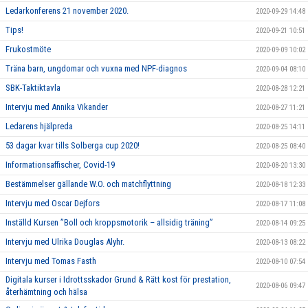
Ledarkonferens 21 november 2020.
2020-09-29 14:48
Tips!
2020-09-21 10:51
Frukostmöte
2020-09-09 10:02
Träna barn, ungdomar och vuxna med NPF-diagnos
2020-09-04 08:10
SBK-Taktiktavla
2020-08-28 12:21
Intervju med Annika Vikander
2020-08-27 11:21
Ledarens hjälpreda
2020-08-25 14:11
53 dagar kvar tills Solberga cup 2020!
2020-08-25 08:40
Informationsaffischer, Covid-19
2020-08-20 13:30
Bestämmelser gällande W.O. och matchflyttning
2020-08-18 12:33
Intervju med Oscar Dejfors
2020-08-17 11:08
Inställd Kursen ”Boll och kroppsmotorik – allsidig träning”
2020-08-14 09:25
Intervju med Ulrika Douglas Alyhr.
2020-08-13 08:22
Intervju med Tomas Fasth
2020-08-10 07:54
Digitala kurser i Idrottsskador Grund & Rätt kost för prestation,
2020-08-06 09:47
återhämtning och hälsa