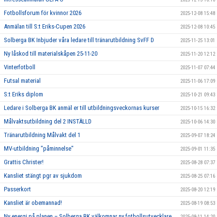
Fotbollsforum för kvinnor 2026
2025-12-08 15:48
Anmälan till S:t Eriks-Cupen 2026
2025-12-08 10:45
Solberga BK Inbjuder våra ledare till tränarutbildning SvFF D
2025-11-25 13:01
Ny låskod till materialskåpen 25-11-20
2025-11-20 12:12
Vinterfotboll
2025-11-07 07:44
Futsal material
2025-11-06 17:09
S:t Eriks diplom
2025-10-21 09:43
Ledare i Solberga BK anmäl er till utbildningsveckornas kurser
2025-10-15 16:32
Målvaktsutbildning del 2 INSTÄLLD
2025-10-06 14:30
Tränarutbildning Målvakt del 1
2025-09-07 18:24
MV-utbildning "påminnelse"
2025-09-01 11:35
Grattis Christer!
2025-08-28 07:37
Kansliet stängt pgr av sjukdom
2025-08-25 07:16
Passerkort
2025-08-20 12:19
Kansliet är obemannad!
2025-08-19 08:53
Ny energi på planen – Solberga BK välkomnar ny fotbollsutvecklare
2025-08-11 14:20