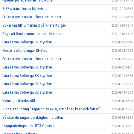
Nyheter på ledarsidan 12 oktober
2022-10-12 07:48
StFF:s tränarforum för kvinnor
2022-10-12 07:32
Frukostseminarium – fasta situationer
2022-10-12 07:08
Söker lag till julmarknad på Kristalltorget
2022-10-06 13:40
Dags att önska inomhustider för vintern
2022-10-03 13:42
Lära känna Solberga BK styrelse
2022-09-29 09:16
Höstens utbildningar RF-Sisu
2022-09-23 10:35
Frukostseminarium – fasta situationer
2022-09-21 19:36
Lära känna Solberga BK styrelse
2022-09-20 14:21
Lära känna Solberga BK styrelse
2022-09-19 07:58
Lära känna Solberga BK styrelse
2022-09-16 10:53
Lära känna Solberga BK styrelse
2022-09-14 10:38
Kvinnlig nätverksträff
2022-09-09 07:43
Digital utbildning "Tejpning av axlar, armbågar, knän och fötter"
2022-09-06 13:56
Så ökar du ungas delaktighet i idrotten
2022-09-05 08:34
Uppgraderingskurs UEFA C licens
2022-08-30 08:21