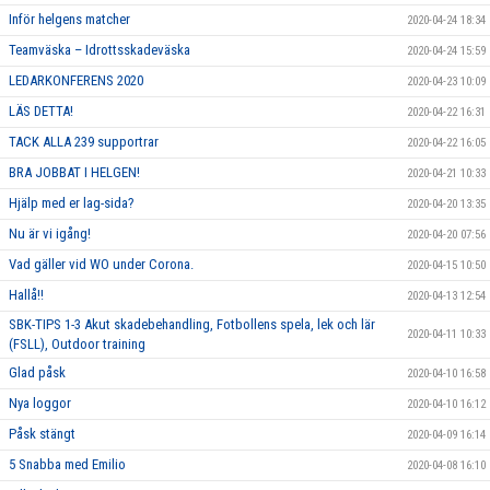
Inför helgens matcher
2020-04-24 18:34
Teamväska – Idrottsskadeväska
2020-04-24 15:59
LEDARKONFERENS 2020
2020-04-23 10:09
LÄS DETTA!
2020-04-22 16:31
TACK ALLA 239 supportrar
2020-04-22 16:05
BRA JOBBAT I HELGEN!
2020-04-21 10:33
Hjälp med er lag-sida?
2020-04-20 13:35
Nu är vi igång!
2020-04-20 07:56
Vad gäller vid WO under Corona.
2020-04-15 10:50
Hallå!!
2020-04-13 12:54
SBK-TIPS 1-3 Akut skadebehandling, Fotbollens spela, lek och lär
2020-04-11 10:33
(FSLL), Outdoor training
Glad påsk
2020-04-10 16:58
Nya loggor
2020-04-10 16:12
Påsk stängt
2020-04-09 16:14
5 Snabba med Emilio
2020-04-08 16:10