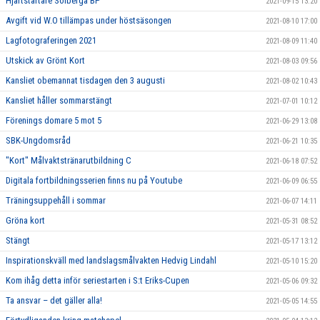
Hjärtstartare Solberga BP
2021-09-15 13:20
Avgift vid W.O tillämpas under höstsäsongen
2021-08-10 17:00
Lagfotograferingen 2021
2021-08-09 11:40
Utskick av Grönt Kort
2021-08-03 09:56
Kansliet obemannat tisdagen den 3 augusti
2021-08-02 10:43
Kansliet håller sommarstängt
2021-07-01 10:12
Förenings domare 5 mot 5
2021-06-29 13:08
SBK-Ungdomsråd
2021-06-21 10:35
"Kort" Målvaktstränarutbildning C
2021-06-18 07:52
Digitala fortbildningsserien finns nu på Youtube
2021-06-09 06:55
Träningsuppehåll i sommar
2021-06-07 14:11
Gröna kort
2021-05-31 08:52
Stängt
2021-05-17 13:12
Inspirationskväll med landslagsmålvakten Hedvig Lindahl
2021-05-10 15:20
Kom ihåg detta inför seriestarten i S:t Eriks-Cupen
2021-05-06 09:32
Ta ansvar – det gäller alla!
2021-05-05 14:55