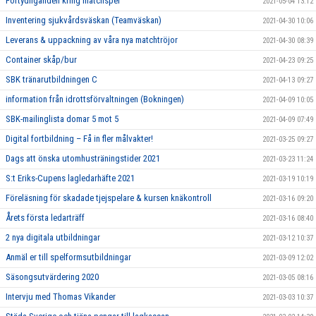
Förtydliganden kring matchspel
2021-05-04 13:12
Inventering sjukvårdsväskan (Teamväskan)
2021-04-30 10:06
Leverans & uppackning av våra nya matchtröjor
2021-04-30 08:39
Container skåp/bur
2021-04-23 09:25
SBK tränarutbildningen C
2021-04-13 09:27
information från idrottsförvaltningen (Bokningen)
2021-04-09 10:05
SBK-mailinglista domar 5 mot 5
2021-04-09 07:49
Digital fortbildning – Få in fler målvakter!
2021-03-25 09:27
Dags att önska utomhusträningstider 2021
2021-03-23 11:24
S:t Eriks-Cupens lagledarhäfte 2021
2021-03-19 10:19
Föreläsning för skadade tjejspelare & kursen knäkontroll
2021-03-16 09:20
Årets första ledarträff
2021-03-16 08:40
2 nya digitala utbildningar
2021-03-12 10:37
Anmäl er till spelformsutbildningar
2021-03-09 12:02
Säsongsutvärdering 2020
2021-03-05 08:16
Intervju med Thomas Vikander
2021-03-03 10:37