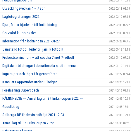
Fotbollssymposium
2022-02-14 10:00
Utvecklingsveckan 4 – 7 april
2022-02-11 08:39
Lagfotograferingen 2022
2022-02-10 07:33
Djurgården bjuder in till fortbildning
2022-02-09 09:27
Golvvård klubblokalen
2022-02-03 09:03
Information från bokningen 2021-01-27
2022-01-28 07:46
Jämställd fotboll leder till jämlik fotboll!
2022-01-18 12:18
Frukostseminarium – att coacha 7 mot 7-fotboll
2022-01-12 07:26
Digitala utbildningar i de nationella spelformerna
2022-01-10 11:06
Inga cuper och läger får genomföras
2021-12-22 06:44
Kansliets öppettider under julhelgen
2021-12-20 12:08
Föreläsning Supercoach
2021-12-16 09:06
PÅMINNELSE --> Anmäl lag till S:t Eriks -cupen 2022 <--
2021-12-09 10:39
Goodiebag
2021-12-08 15:01
Solberga BP är delvis snöröjd 2021-12-03
2021-12-03 12:13
Anmäl lag till S:t Eriks -cupen 2022
2021-11-30 07:51