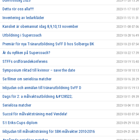
Dunrossdag 2023
2023-11-20 13:24
Detta rör oss alla!!!!
2023-11-17 10:07
Inventering av ledarkläder
2023-11-15 11:31
Kansliet är obemannat idag 8,9,10,13 november
2023-11-08 07:06
Utbildning i Supercoach
2023-10-28 16:49
Premiär för nya Tränarutbildning SvFF D hos Solberga BK
2023-10-23 07:54
Är du nyfiken på Supercoach?
2023-10-22 17:39
STFFs ordförandekonferens
2023-10-19 15:40
Symposium riktad till kvinnor – save the date
2023-10-18 10:13
Se filmer om serielösa matcher
2023-10-16 20:29
Inbjudan och anmälan till tränarutbildning SvFF D
2023-10-15 19:13
Dags för 2: a målvaktsutbildning &#128522;
2023-10-11 09:39
Serielösa matcher
2023-10-04 11:03
Succé för målvaktsträning med Vendela!
2023-10-03 07:54
S:t Eriks-Cups diplom
2023-09-29 10:32
Inbjudan till målvaktsträning för SBK-målvakter 2010-2016
2023-09-21 08:31