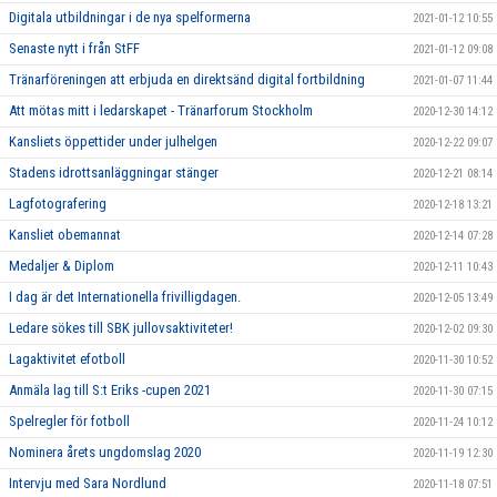
Digitala utbildningar i de nya spelformerna
2021-01-12 10:55
Senaste nytt i från StFF
2021-01-12 09:08
Tränarföreningen att erbjuda en direktsänd digital fortbildning
2021-01-07 11:44
Att mötas mitt i ledarskapet - Tränarforum Stockholm
2020-12-30 14:12
Kansliets öppettider under julhelgen
2020-12-22 09:07
Stadens idrottsanläggningar stänger
2020-12-21 08:14
Lagfotografering
2020-12-18 13:21
Kansliet obemannat
2020-12-14 07:28
Medaljer & Diplom
2020-12-11 10:43
I dag är det Internationella frivilligdagen.
2020-12-05 13:49
Ledare sökes till SBK jullovsaktiviteter!
2020-12-02 09:30
Lagaktivitet efotboll
2020-11-30 10:52
Anmäla lag till S:t Eriks -cupen 2021
2020-11-30 07:15
Spelregler för fotboll
2020-11-24 10:12
Nominera årets ungdomslag 2020
2020-11-19 12:30
Intervju med Sara Nordlund
2020-11-18 07:51