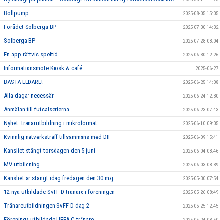
Bollpump
2025-08-05 15:05
Förådet Solberga BP
2025-07-30 14:32
Solberga BP
2025-07-28 08:04
En app rättvis speltid
2025-06-30 12:26
Informationsmöte Kiosk & café
2025-06-27
BÄSTA LEDARE!
2025-06-25 14:08
Alla dagar necessär
2025-06-24 12:30
Anmälan till futsalserierna
2025-06-23 07:43
Nyhet: tränarutbildning i mikroformat
2025-06-10 09:05
Kvinnlig nätverksträff tillsammans med DIF
2025-06-09 15:41
Kansliet stängt torsdagen den 5 juni
2025-06-04 08:46
MV-utbildning
2025-06-03 08:39
Kansliet är stängt idag fredagen den 30 maj
2025-05-30 07:54
12 nya utbildade SvFF D tränare i föreningen
2025-05-26 08:49
Tränareutbildningen SvFF D dag 2
2025-05-25 12:45
Förenings utbildade UEFA C tränare
2025-05-24 08:50