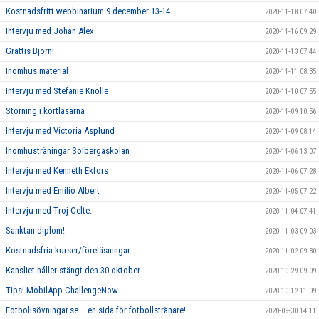
Kostnadsfritt webbinarium 9 december 13-14
2020-11-18 07:40
Intervju med Johan Alex
2020-11-16 09:29
Grattis Björn!
2020-11-13 07:44
Inomhus material
2020-11-11 08:35
Intervju med Stefanie Knolle
2020-11-10 07:55
Störning i kortläsarna
2020-11-09 10:56
Intervju med Victoria Asplund
2020-11-09 08:14
Inomhusträningar Solbergaskolan
2020-11-06 13:07
Intervju med Kenneth Ekfors
2020-11-06 07:28
Intervju med Emilio Albert
2020-11-05 07:22
Intervju med Troj Celte.
2020-11-04 07:41
Sanktan diplom!
2020-11-03 09:03
Kostnadsfria kurser/föreläsningar
2020-11-02 09:30
Kansliet håller stängt den 30 oktober
2020-10-29 09:09
Tips! MobilApp ChallengeNow
2020-10-12 11:09
Fotbollsövningar.se – en sida för fotbollstränare!
2020-09-30 14:11