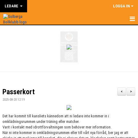
LEDARE
LOGGA IN
HEM
LEDARE
NYHETER
SUPERCOACH
KALENDER
Passerkort
<
>
DOKUMENT
2025-08-20 12:19
KONTAKT
Det har kommit till kansliets kännedom att ni ledare inte kommer in i
omklädningsrummen under träning eller matcher.
BILDGALLERI
Varit i kontakt med idrottförvaltningen som behöver mer information.
När ni inte kommer in omklädningsrummen eller till vårt nya förråd, ber jag er att
ÅRSHJUL