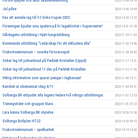
Första hjälpen och akut skadebehandling
2022-12-08 09:39
Jul påse
2022-12-06 10:49
Dax att anmäla lag till S:t Eriks-Cupen 2023
2022-12-02 12:32
Föreningen bjuder sina spelare på fri lagaktivitet i Supercenter!
2022-12-01 07:28
Gårdagens utbildning i Hjärt-lungräddning
2022-11-29 11:42
Kommande utbildning ”Ledarskap för att inkludera alla”
2022-11-25 10:06
Frukostseminarium – coacha försvarsspel
2022-11-24 09:02
Söker lag till julmarknad på Parklek Kristallen (Uppd)
2022-11-17 13:21
Söker lag till julmarknad 11 dec på Parklek Kristallen
2022-11-15 11:56
Viktig information som sparar pengar i lagkassan!
2022-11-04 10:11
Kansliet är obemannat idag 4/11
2022-11-03 09:51
Solberga BK erbjuder alla lagens ledare två viktiga utbildningar.
2022-11-02 12:53
Träningstider och grupper klara
2022-11-01 07:22
Lära känna Solberga BK styrelse
2022-10-26 15:36
Solberga Bollplan HT-22
2022-10-24 09:15
Frukostseminarium – spelbarhet
2022-10-19 19:02