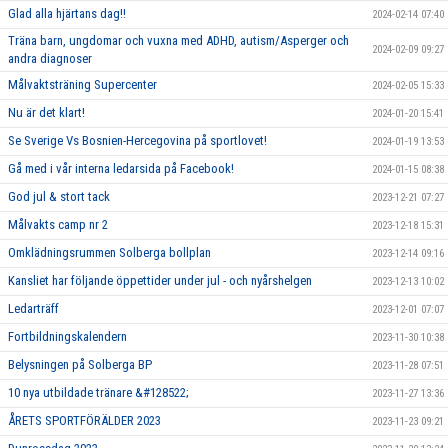
Glad alla hjärtans dag!!
2024-02-14 07:40
Träna barn, ungdomar och vuxna med ADHD, autism/Asperger och
2024-02-09 09:27
andra diagnoser
Målvaktsträning Supercenter
2024-02-05 15:33
Nu är det klart!
2024-01-20 15:41
Se Sverige Vs Bosnien-Hercegovina på sportlovet!
2024-01-19 13:53
Gå med i vår interna ledarsida på Facebook!
2024-01-15 08:38
God jul & stort tack
2023-12-21 07:27
Målvakts camp nr 2
2023-12-18 15:31
Omklädningsrummen Solberga bollplan
2023-12-14 09:16
Kansliet har följande öppettider under jul - och nyårshelgen
2023-12-13 10:02
Ledarträff
2023-12-01 07:07
Fortbildningskalendern
2023-11-30 10:38
Belysningen på Solberga BP
2023-11-28 07:51
10 nya utbildade tränare &#128522;
2023-11-27 13:36
ÅRETS SPORTFÖRÄLDER 2023
2023-11-23 09:21