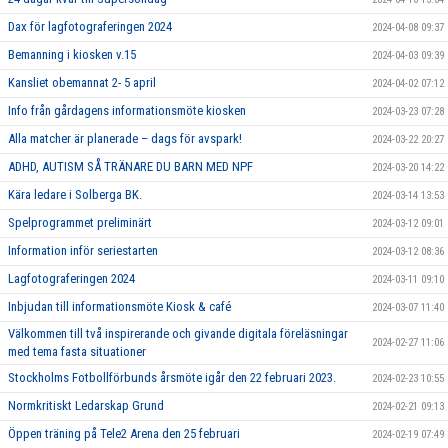
Dax för lagfotograferingen 2024
2024-04-08 09:37
Bemanning i kiosken v.15
2024-04-03 09:39
Kansliet obemannat 2- 5 april
2024-04-02 07:12
Info från gårdagens informationsmöte kiosken
2024-03-23 07:28
Alla matcher är planerade – dags för avspark!
2024-03-22 20:27
ADHD, AUTISM SÅ TRÄNARE DU BARN MED NPF
2024-03-20 14:22
Kära ledare i Solberga BK.
2024-03-14 13:53
Spelprogrammet preliminärt
2024-03-12 09:01
Information inför seriestarten
2024-03-12 08:36
Lagfotograferingen 2024
2024-03-11 09:10
Inbjudan till informationsmöte Kiosk & café
2024-03-07 11:40
Välkommen till två inspirerande och givande digitala föreläsningar
2024-02-27 11:06
med tema fasta situationer
Stockholms Fotbollförbunds årsmöte igår den 22 februari 2023.
2024-02-23 10:55
Normkritiskt Ledarskap Grund
2024-02-21 09:13
Öppen träning på Tele2 Arena den 25 februari
2024-02-19 07:49