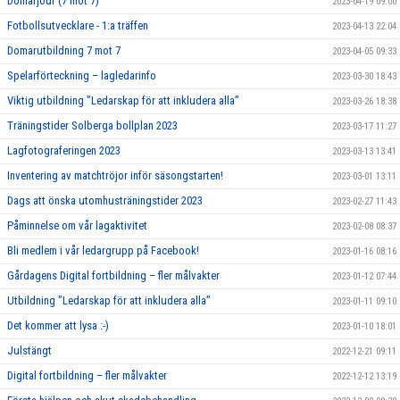
Domarjour (7 mot 7)
2023-04-19 09:00
Fotbollsutvecklare - 1:a träffen
2023-04-13 22:04
Domarutbildning 7 mot 7
2023-04-05 09:33
Spelarförteckning – lagledarinfo
2023-03-30 18:43
Viktig utbildning ”Ledarskap för att inkludera alla”
2023-03-26 18:38
Träningstider Solberga bollplan 2023
2023-03-17 11:27
Lagfotograferingen 2023
2023-03-13 13:41
Inventering av matchtröjor inför säsongstarten!
2023-03-01 13:11
Dags att önska utomhusträningstider 2023
2023-02-27 11:43
Påminnelse om vår lagaktivitet
2023-02-08 08:37
Bli medlem i vår ledargrupp på Facebook!
2023-01-16 08:16
Gårdagens Digital fortbildning – fler målvakter
2023-01-12 07:44
Utbildning ”Ledarskap för att inkludera alla”
2023-01-11 09:10
Det kommer att lysa :-)
2023-01-10 18:01
Julstängt
2022-12-21 09:11
Digital fortbildning – fler målvakter
2022-12-12 13:19