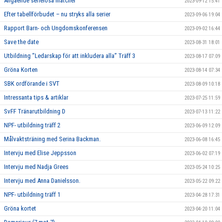
Angående serielösa matcher
2023-09-12 15:41
Efter tabellförbudet – nu stryks alla serier
2023-09-06 19:04
Rapport Barn- och Ungdomskonferensen
2023-09-02 16:44
Save the date
2023-08-31 18:01
Utbildning ”Ledarskap för att inkludera alla” Träff 3
2023-08-17 07:09
Gröna Korten
2023-08-14 07:34
SBK ordförande i SVT
2023-08-09 10:18
Intressanta tips & artiklar
2023-07-25 11:59
SvFF Tränarutbildning D
2023-07-13 11:22
NPF- utbildning träff 2
2023-06-09 12:09
Målvaktsträning med Serina Backman.
2023-06-08 16:45
Intervju med Elise Jeppsson
2023-06-02 07:19
Intervju med Nadja Grees
2023-05-24 10:25
Intervju med Anna Danielsson.
2023-05-22 09:22
NPF- utbildning träff 1
2023-04-28 17:31
Gröna kortet
2023-04-20 11:04