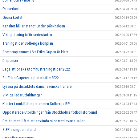
Domarjour (7 mot 7)
2022-04-28 09:45
Passerkort
2022-04-20 09:00
Gröna kortet
2022-04-19 08:29
Kansliet håller stängt under påskhelgen
2022-04-12 08:51
Viktig läsning inför seriestarten
2022-04-05 17:59
Träningstider Solberga bollplan
2022-04-01 08:06
Spelprogrammet i S:t Eriks-Cupen är klart
2022-03-22 08:51
Dispenser
2022-03-21 13:24
Dags att önska utomhusträningstider 2022
2022-03-17 13:13
S:t Eriks-Cupens lagledarhäfte 2022
2022-03-17 09:12
Lyssna på distriktets damallsvenska tränare
2022-03-10 08:01
Viktiga ledarutbildningar
2022-03-08 11:15
Klotter i omklädningsrummen Solberga BP.
2022-03-03 17:43
Uppdaterade utbildningar från Stockholms fotbollsförbund
2022-02-22 08:47
Det är inte tillåtet att använda skor med svarta sulor
2022-02-21 10:05
StFF:s ungdomsfond
2022-02-15 11:26