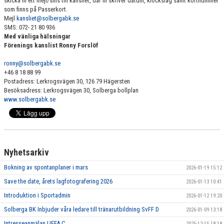
skicka in ett mejl/sms till kansliet, där ni skriver datum, klockslag samt kortnummer
som finns på Passerkort.
Mejl
kansliet@solbergabk.se
SMS: 072- 21 80 936
Med vänliga hälsningar
Förenings kanslist Ronny Forslöf
ronny@solbergabk.se
+46 8 18 88 99
Postadress: Lerkrogsvägen 30, 126 79 Hägersten
Besöksadress: Lerkrogsvägen 30, Solberga bollplan
www.solbergabk.se
Nyhetsarkiv
Bokning av spontanplaner i mars
2026-01-19 15:12
Save the date, årets lagfotografering 2026
2026-01-13 10:41
Introduktion i Sportadmin
2026-01-12 19:20
Solberga BK Inbjuder våra ledare till tränarutbildning SvFF D
2026-01-09 13:18
Intresseanmälan UEFA C
2025-12-15 18:18