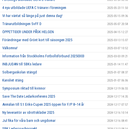
4 nya utbildade UEFA C tränare i föreningen
2025-05-23 11:50
Vi har väntat så länge på just denna dag!
2025-05-15 09:36
Tränarutbildningen SvFF D
2025-05-07 20:58
ÖPPETTIDER UNDER PÅSK HELGEN
2025-04-15 12:27
Förändringar med Grönt kort till säsongen 2025
2025-03-13 15:07
Välkomna!
2025-03-07 10:52
Information från Stockholms Fotbollsförbund 20250303
2025-03-03 09:21
INBJUDAN till SBKs ledare
2025-01-14 11:47
Solbergaskolan stängd
2025-01-07 08:37
Kansliet stäng
2025-01-07 06:06
Symposium riktad till kvinnor
2024-12-19 06:55
Save The Date Ledarkonferens 2025
2024-12-17 14:35
Anmälan till S:t Eriks-Cupen 2025 öppen för F/P 8–14 år
2024-12-17 07:57
Ny leverantör av idrottskläder 2025
2024-12-16 10:14
Jul fika för våra barn och ungdomar
2024-12-16 08:41
SBK Ledarcoachprojekt
2024-12-13 08:16