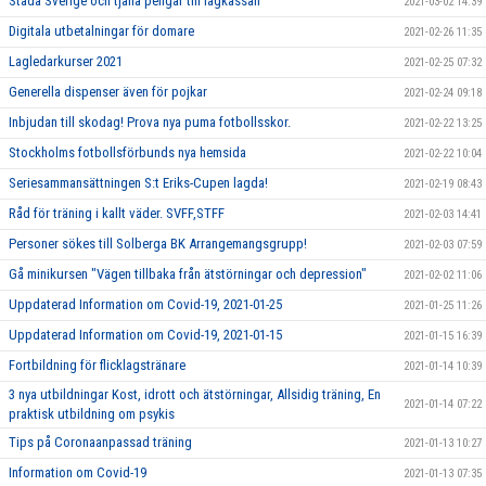
Städa Sverige och tjäna pengar till lagkassan
2021-03-02 14:39
Digitala utbetalningar för domare
2021-02-26 11:35
Lagledarkurser 2021
2021-02-25 07:32
Generella dispenser även för pojkar
2021-02-24 09:18
Inbjudan till skodag! Prova nya puma fotbollsskor.
2021-02-22 13:25
Stockholms fotbollsförbunds nya hemsida
2021-02-22 10:04
Seriesammansättningen S:t Eriks-Cupen lagda!
2021-02-19 08:43
Råd för träning i kallt väder. SVFF,STFF
2021-02-03 14:41
Personer sökes till Solberga BK Arrangemangsgrupp!
2021-02-03 07:59
Gå minikursen "Vägen tillbaka från ätstörningar och depression"
2021-02-02 11:06
Uppdaterad Information om Covid-19, 2021-01-25
2021-01-25 11:26
Uppdaterad Information om Covid-19, 2021-01-15
2021-01-15 16:39
Fortbildning för flicklagstränare
2021-01-14 10:39
3 nya utbildningar Kost, idrott och ätstörningar, Allsidig träning, En
2021-01-14 07:22
praktisk utbildning om psykis
Tips på Coronaanpassad träning
2021-01-13 10:27
Information om Covid-19
2021-01-13 07:35