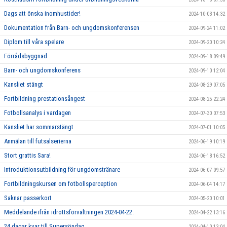
Dags att önska inomhustider!
2024-10-03 14:32
Dokumentation från Barn- och ungdomskonferensen
2024-09-24 11:02
Diplom till våra spelare
2024-09-20 10:24
Förrådsbyggnad
2024-09-18 09:49
Barn- och ungdomskonferens
2024-09-10 12:04
Kansliet stängt
2024-08-29 07:05
Fortbildning prestationsångest
2024-08-25 22:24
Fotbollsanalys i vardagen
2024-07-30 07:53
Kansliet har sommarstängt
2024-07-01 10:05
Anmälan till futsalserierna
2024-06-19 10:19
Stort grattis Sara!
2024-06-18 16:52
Introduktionsutbildning för ungdomstränare
2024-06-07 09:57
Fortbildningskursen om fotbollsperception
2024-06-04 14:17
Saknar passerkort
2024-05-20 10:01
Meddelande ifrån idrottsförvaltningen 2024-04-22.
2024-04-22 13:16
24 dagar kvar till Supersöndag
2024-04-10 13:04