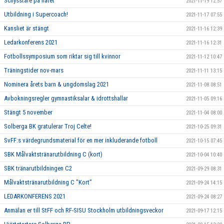
Schysstare på nätet
2021-11-19 12:57
Utbildning i Supercoach!
2021-11-17 07:55
Kansliet är stängt
2021-11-16 12:39
Ledarkonferens 2021
2021-11-16 12:31
Fotbollssymposium som riktar sig till kvinnor
2021-11-12 10:47
Träningstider nov-mars
2021-11-11 13:15
Nominera årets barn & ungdomslag 2021
2021-11-08 08:51
Avbokningsregler gymnastiksalar & idrottshallar
2021-11-05 09:16
Stängt 5 november
2021-11-04 08:00
Solberga BK gratulerar Troj Celte!
2021-10-25 09:31
SvFF:s värdegrundsmaterial för en mer inkluderande fotboll
2021-10-15 07:45
SBK Målvaktstränarutbildning C (kort)
2021-10-04 10:40
SBK tränarutbildningen C2
2021-09-29 08:31
Målvaktstränarutbildning C "Kort”
2021-09-24 14:15
LEDARKONFERENS 2021
2021-09-24 08:27
Anmälan er till StFF och RF-SISU Stockholm utbildningsveckor
2021-09-17 12:15