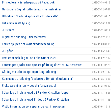
Bli medlem i vår ledargrupp på Facebook!
2023-01-16 08:16
Gårdagens Digital fortbildning – fler målvakter
2023-01-12 07:44
Utbildning ”Ledarskap för att inkludera alla”
2023-01-11 09:10
Det kommer att lysa :-)
2023-01-10 18:01
Julstängt
2022-12-21 09:11
Digital fortbildning – fler målvakter
2022-12-12 13:19
Första hjälpen och akut skadebehandling
2022-12-08 09:39
Jul påse
2022-12-06 10:49
Dax att anmäla lag till S:t Eriks-Cupen 2023
2022-12-02 12:32
Föreningen bjuder sina spelare på fri lagaktivitet i Supercenter!
2022-12-01 07:28
Gårdagens utbildning i Hjärt-lungräddning
2022-11-29 11:42
Kommande utbildning ”Ledarskap för att inkludera alla”
2022-11-25 10:06
Frukostseminarium – coacha försvarsspel
2022-11-24 09:02
Söker lag till julmarknad på Parklek Kristallen (Uppd)
2022-11-17 13:21
Söker lag till julmarknad 11 dec på Parklek Kristallen
2022-11-15 11:56
Viktig information som sparar pengar i lagkassan!
2022-11-04 10:11