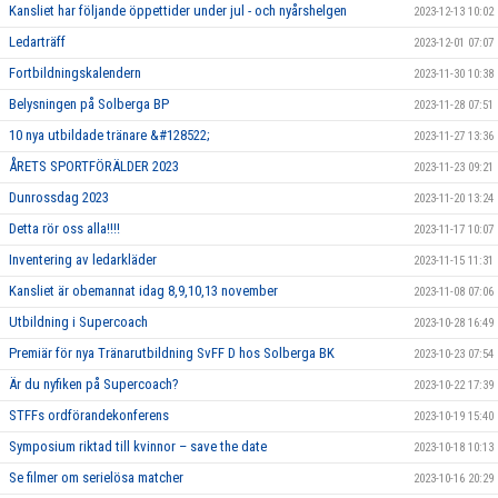
Kansliet har följande öppettider under jul - och nyårshelgen
2023-12-13 10:02
Ledarträff
2023-12-01 07:07
Fortbildningskalendern
2023-11-30 10:38
Belysningen på Solberga BP
2023-11-28 07:51
10 nya utbildade tränare &#128522;
2023-11-27 13:36
ÅRETS SPORTFÖRÄLDER 2023
2023-11-23 09:21
Dunrossdag 2023
2023-11-20 13:24
Detta rör oss alla!!!!
2023-11-17 10:07
Inventering av ledarkläder
2023-11-15 11:31
Kansliet är obemannat idag 8,9,10,13 november
2023-11-08 07:06
Utbildning i Supercoach
2023-10-28 16:49
Premiär för nya Tränarutbildning SvFF D hos Solberga BK
2023-10-23 07:54
Är du nyfiken på Supercoach?
2023-10-22 17:39
STFFs ordförandekonferens
2023-10-19 15:40
Symposium riktad till kvinnor – save the date
2023-10-18 10:13
Se filmer om serielösa matcher
2023-10-16 20:29