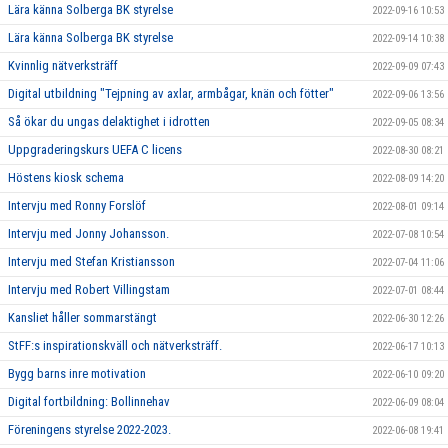
Lära känna Solberga BK styrelse
2022-09-16 10:53
Lära känna Solberga BK styrelse
2022-09-14 10:38
Kvinnlig nätverksträff
2022-09-09 07:43
Digital utbildning "Tejpning av axlar, armbågar, knän och fötter"
2022-09-06 13:56
Så ökar du ungas delaktighet i idrotten
2022-09-05 08:34
Uppgraderingskurs UEFA C licens
2022-08-30 08:21
Höstens kiosk schema
2022-08-09 14:20
Intervju med Ronny Forslöf
2022-08-01 09:14
Intervju med Jonny Johansson.
2022-07-08 10:54
Intervju med Stefan Kristiansson
2022-07-04 11:06
Intervju med Robert Villingstam
2022-07-01 08:44
Kansliet håller sommarstängt
2022-06-30 12:26
StFF:s inspirationskväll och nätverksträff.
2022-06-17 10:13
Bygg barns inre motivation
2022-06-10 09:20
Digital fortbildning: Bollinnehav
2022-06-09 08:04
Föreningens styrelse 2022-2023.
2022-06-08 19:41