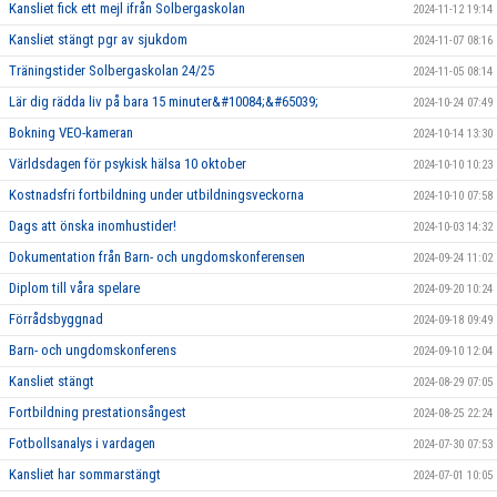
Kansliet fick ett mejl ifrån Solbergaskolan
2024-11-12 19:14
Kansliet stängt pgr av sjukdom
2024-11-07 08:16
Träningstider Solbergaskolan 24/25
2024-11-05 08:14
Lär dig rädda liv på bara 15 minuter&#10084;&#65039;
2024-10-24 07:49
Bokning VEO-kameran
2024-10-14 13:30
Världsdagen för psykisk hälsa 10 oktober
2024-10-10 10:23
Kostnadsfri fortbildning under utbildningsveckorna
2024-10-10 07:58
Dags att önska inomhustider!
2024-10-03 14:32
Dokumentation från Barn- och ungdomskonferensen
2024-09-24 11:02
Diplom till våra spelare
2024-09-20 10:24
Förrådsbyggnad
2024-09-18 09:49
Barn- och ungdomskonferens
2024-09-10 12:04
Kansliet stängt
2024-08-29 07:05
Fortbildning prestationsångest
2024-08-25 22:24
Fotbollsanalys i vardagen
2024-07-30 07:53
Kansliet har sommarstängt
2024-07-01 10:05