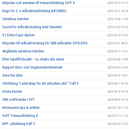
Inbjudan och anmälan till tränarutbildning SvFF D
2023-10-15 19:13
Dags för 2: a målvaktsutbildning &#128522;
2023-10-11 09:39
Serielösa matcher
2023-10-04 11:03
Succé för målvaktsträning med Vendela!
2023-10-03 07:54
S:t Eriks-Cups diplom
2023-09-29 10:32
Inbjudan till målvaktsträning för SBK-målvakter 2010-2016
2023-09-21 08:31
Angående serielösa matcher
2023-09-12 15:41
Efter tabellförbudet – nu stryks alla serier
2023-09-06 19:04
Rapport Barn- och Ungdomskonferensen
2023-09-02 16:44
Save the date
2023-08-31 18:01
Utbildning ”Ledarskap för att inkludera alla” Träff 3
2023-08-17 07:09
Gröna Korten
2023-08-14 07:34
SBK ordförande i SVT
2023-08-09 10:18
Intressanta tips & artiklar
2023-07-25 11:59
SvFF Tränarutbildning D
2023-07-13 11:22
NPF- utbildning träff 2
2023-06-09 12:09