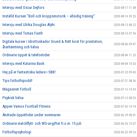
Intervju med Oscar Dejfors
2020-08-17 11:08
Inställd Kursen ”Boll och kroppsmotorik – allsidig träning”
2020-08-14 09:25
Intervju med Ulrika Douglas Alyhr.
2020-08-13 08:22
Intervju med Tomas Fasth
2020-08-10 07:54
Digitala kurser i Idrottsskador Grund & Rätt kost för prestation,
2020-08-06 09:47
återhämtning och hälsa
Ordinarie öppet & telefontider
2020-08-04 11:25
Intervju med Katarina Back
2020-08-04 10:53
Hej på er fantastiska ledare i SBK!
2020-07-23 09:45
Tips fotbollspodd!
2020-07-21 08:36
Magasinet Fotboll
2020-07-15 14:43
Psykisk hälsa
2020-07-13 08:55
Appen Vamos Football Fitness
2020-07-02 10:18
Ändrade öppettider under sommaren
2020-06-29 08:01
Ordinarie matchflytt- och WO-avgifter fr.o.m. 15 juli
2020-06-26 10:07
Fotbollspsykologi
2020-06-25 09:16