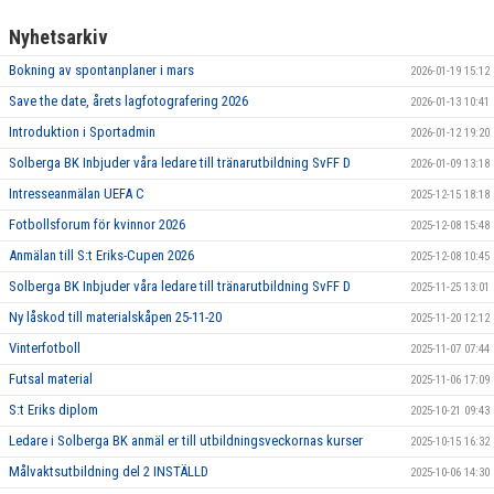
Nyhetsarkiv
Bokning av spontanplaner i mars
2026-01-19 15:12
Save the date, årets lagfotografering 2026
2026-01-13 10:41
Introduktion i Sportadmin
2026-01-12 19:20
Solberga BK Inbjuder våra ledare till tränarutbildning SvFF D
2026-01-09 13:18
Intresseanmälan UEFA C
2025-12-15 18:18
Fotbollsforum för kvinnor 2026
2025-12-08 15:48
Anmälan till S:t Eriks-Cupen 2026
2025-12-08 10:45
Solberga BK Inbjuder våra ledare till tränarutbildning SvFF D
2025-11-25 13:01
Ny låskod till materialskåpen 25-11-20
2025-11-20 12:12
Vinterfotboll
2025-11-07 07:44
Futsal material
2025-11-06 17:09
S:t Eriks diplom
2025-10-21 09:43
Ledare i Solberga BK anmäl er till utbildningsveckornas kurser
2025-10-15 16:32
Målvaktsutbildning del 2 INSTÄLLD
2025-10-06 14:30