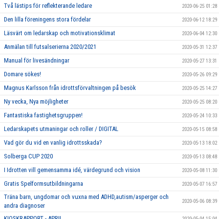
Två lästips för reflekterande ledare
2020-06-25 01:28
Den lilla föreningens stora fördelar
2020-06-12 18:29
Läsvärt om ledarskap och motivationsklimat
2020-06-04 12:30
Anmälan till futsalserierna 2020/2021
2020-05-31 12:37
Manual för livesändningar
2020-05-27 13:31
Domare sökes!
2020-05-26 09:29
Magnus Karlsson från idrottsförvaltningen på besök
2020-05-25 14:27
Ny vecka, Nya möjligheter
2020-05-25 08:20
Fantastiska fastighetsgruppen!
2020-05-24 10:33
Ledarskapets utmaningar och roller / DIGITAL
2020-05-15 08:58
Vad gör du vid en vanlig idrottsskada?
2020-05-13 18:02
Solberga CUP 2020
2020-05-13 08:48
I Idrotten vill gemensamma idé, värdegrund och vision
2020-05-08 11:30
Gratis Spelformsutbildningarna
2020-05-07 16:57
Träna barn, ungdomar och vuxna med ADHD,autism/asperger och
2020-05-06 08:39
andra diagnoser
KIOSKRAPPORT - APRIL
2020-05-04 15:04