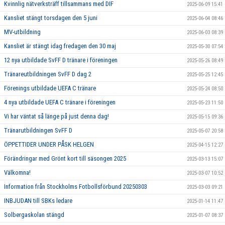
Kvinnlig nätverksträff tillsammans med DIF
2025-06-09 15:41
Kansliet stängt torsdagen den 5 juni
2025-06-04 08:46
MV-utbildning
2025-06-03 08:39
Kansliet är stängt idag fredagen den 30 maj
2025-05-30 07:54
12 nya utbildade SvFF D tränare i föreningen
2025-05-26 08:49
Tränareutbildningen SvFF D dag 2
2025-05-25 12:45
Förenings utbildade UEFA C tränare
2025-05-24 08:50
4 nya utbildade UEFA C tränare i föreningen
2025-05-23 11:50
Vi har väntat så länge på just denna dag!
2025-05-15 09:36
Tränarutbildningen SvFF D
2025-05-07 20:58
ÖPPETTIDER UNDER PÅSK HELGEN
2025-04-15 12:27
Förändringar med Grönt kort till säsongen 2025
2025-03-13 15:07
Välkomna!
2025-03-07 10:52
Information från Stockholms Fotbollsförbund 20250303
2025-03-03 09:21
INBJUDAN till SBKs ledare
2025-01-14 11:47
Solbergaskolan stängd
2025-01-07 08:37