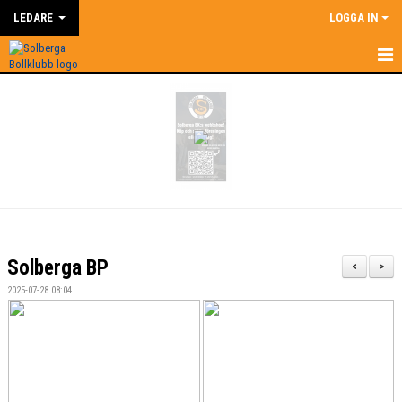
LEDARE
LOGGA IN
HEM
LEDARE
NYHETER
SUPERCOACH
KALENDER
Solberga BP
<
>
DOKUMENT
2025-07-28 08:04
KONTAKT
BILDGALLERI
ÅRSHJUL