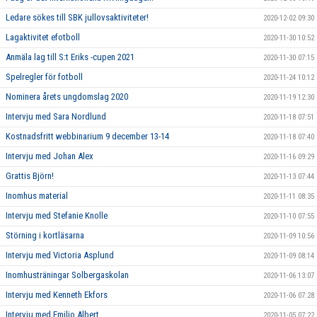
Ledare sökes till SBK jullovsaktiviteter!
2020-12-02 09:30
Lagaktivitet efotboll
2020-11-30 10:52
Anmäla lag till S:t Eriks -cupen 2021
2020-11-30 07:15
Spelregler för fotboll
2020-11-24 10:12
Nominera årets ungdomslag 2020
2020-11-19 12:30
Intervju med Sara Nordlund
2020-11-18 07:51
Kostnadsfritt webbinarium 9 december 13-14
2020-11-18 07:40
Intervju med Johan Alex
2020-11-16 09:29
Grattis Björn!
2020-11-13 07:44
Inomhus material
2020-11-11 08:35
Intervju med Stefanie Knolle
2020-11-10 07:55
Störning i kortläsarna
2020-11-09 10:56
Intervju med Victoria Asplund
2020-11-09 08:14
Inomhusträningar Solbergaskolan
2020-11-06 13:07
Intervju med Kenneth Ekfors
2020-11-06 07:28
Intervju med Emilio Albert
2020-11-05 07:22