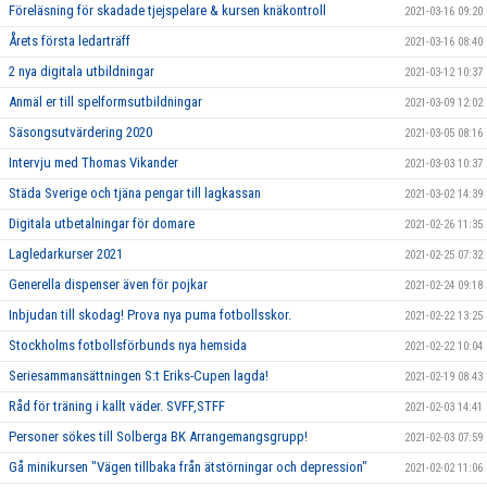
Föreläsning för skadade tjejspelare & kursen knäkontroll
2021-03-16 09:20
Årets första ledarträff
2021-03-16 08:40
2 nya digitala utbildningar
2021-03-12 10:37
Anmäl er till spelformsutbildningar
2021-03-09 12:02
Säsongsutvärdering 2020
2021-03-05 08:16
Intervju med Thomas Vikander
2021-03-03 10:37
Städa Sverige och tjäna pengar till lagkassan
2021-03-02 14:39
Digitala utbetalningar för domare
2021-02-26 11:35
Lagledarkurser 2021
2021-02-25 07:32
Generella dispenser även för pojkar
2021-02-24 09:18
Inbjudan till skodag! Prova nya puma fotbollsskor.
2021-02-22 13:25
Stockholms fotbollsförbunds nya hemsida
2021-02-22 10:04
Seriesammansättningen S:t Eriks-Cupen lagda!
2021-02-19 08:43
Råd för träning i kallt väder. SVFF,STFF
2021-02-03 14:41
Personer sökes till Solberga BK Arrangemangsgrupp!
2021-02-03 07:59
Gå minikursen "Vägen tillbaka från ätstörningar och depression"
2021-02-02 11:06