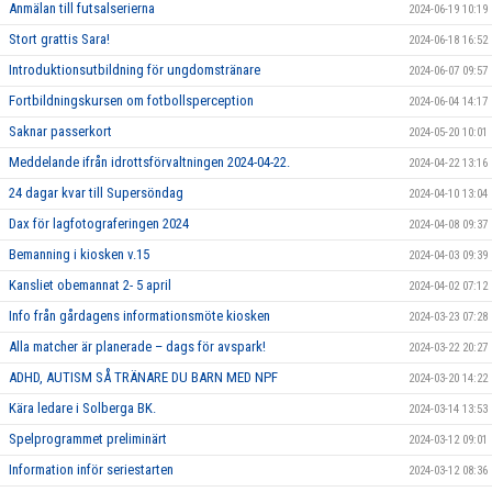
Anmälan till futsalserierna
2024-06-19 10:19
Stort grattis Sara!
2024-06-18 16:52
Introduktionsutbildning för ungdomstränare
2024-06-07 09:57
Fortbildningskursen om fotbollsperception
2024-06-04 14:17
Saknar passerkort
2024-05-20 10:01
Meddelande ifrån idrottsförvaltningen 2024-04-22.
2024-04-22 13:16
24 dagar kvar till Supersöndag
2024-04-10 13:04
Dax för lagfotograferingen 2024
2024-04-08 09:37
Bemanning i kiosken v.15
2024-04-03 09:39
Kansliet obemannat 2- 5 april
2024-04-02 07:12
Info från gårdagens informationsmöte kiosken
2024-03-23 07:28
Alla matcher är planerade – dags för avspark!
2024-03-22 20:27
ADHD, AUTISM SÅ TRÄNARE DU BARN MED NPF
2024-03-20 14:22
Kära ledare i Solberga BK.
2024-03-14 13:53
Spelprogrammet preliminärt
2024-03-12 09:01
Information inför seriestarten
2024-03-12 08:36