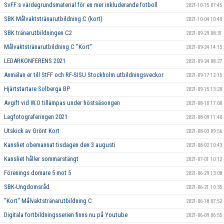
SvFF:s värdegrundsmaterial för en mer inkluderande fotboll
2021-10-15 07:45
SBK Målvaktstränarutbildning C (kort)
2021-10-04 10:40
SBK tränarutbildningen C2
2021-09-29 08:31
Målvaktstränarutbildning C "Kort”
2021-09-24 14:15
LEDARKONFERENS 2021
2021-09-24 08:27
Anmälan er till StFF och RF-SISU Stockholm utbildningsveckor
2021-09-17 12:15
Hjärtstartare Solberga BP
2021-09-15 13:20
Avgift vid W.O tillämpas under höstsäsongen
2021-08-10 17:00
Lagfotograferingen 2021
2021-08-09 11:40
Utskick av Grönt Kort
2021-08-03 09:56
Kansliet obemannat tisdagen den 3 augusti
2021-08-02 10:43
Kansliet håller sommarstängt
2021-07-01 10:12
Förenings domare 5 mot 5
2021-06-29 13:08
SBK-Ungdomsråd
2021-06-21 10:35
"Kort" Målvaktstränarutbildning C
2021-06-18 07:52
Digitala fortbildningsserien finns nu på Youtube
2021-06-09 06:55