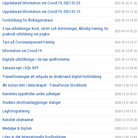
Uppdaterad Information om Covid-19, 2021-01-25
2021-01-25 11:26
Uppdaterad Information om Covid-19, 2021-01-15
2021-01-15 16:39
Fortbildning för flicklagstränare
2021-01-14 10:39
3 nya utbildningar Kost, idrott och ätstörningar, Allsidig träning, En
2021-01-14 07:22
praktisk utbildning om psykis
Tips på Coronaanpassad träning
2021-01-13 10:27
Information om Covid-19
2021-01-13 07:35
Digitala utbildningar i de nya spelformerna
2021-01-12 10:55
Senaste nytt i från StFF
2021-01-12 09:08
Tränarföreningen att erbjuda en direktsänd digital fortbildning
2021-01-07 11:44
Att mötas mitt i ledarskapet - Tränarforum Stockholm
2020-12-30 14:12
Kansliets öppettider under julhelgen
2020-12-22 09:07
Stadens idrottsanläggningar stänger
2020-12-21 08:14
Lagfotografering
2020-12-18 13:21
Kansliet obemannat
2020-12-14 07:28
Medaljer & Diplom
2020-12-11 10:43
I dag är det Internationella frivilligdagen.
2020-12-05 13:49