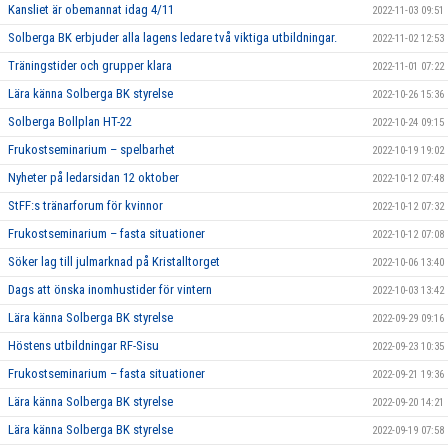
Kansliet är obemannat idag 4/11
2022-11-03 09:51
Solberga BK erbjuder alla lagens ledare två viktiga utbildningar.
2022-11-02 12:53
Träningstider och grupper klara
2022-11-01 07:22
Lära känna Solberga BK styrelse
2022-10-26 15:36
Solberga Bollplan HT-22
2022-10-24 09:15
Frukostseminarium – spelbarhet
2022-10-19 19:02
Nyheter på ledarsidan 12 oktober
2022-10-12 07:48
StFF:s tränarforum för kvinnor
2022-10-12 07:32
Frukostseminarium – fasta situationer
2022-10-12 07:08
Söker lag till julmarknad på Kristalltorget
2022-10-06 13:40
Dags att önska inomhustider för vintern
2022-10-03 13:42
Lära känna Solberga BK styrelse
2022-09-29 09:16
Höstens utbildningar RF-Sisu
2022-09-23 10:35
Frukostseminarium – fasta situationer
2022-09-21 19:36
Lära känna Solberga BK styrelse
2022-09-20 14:21
Lära känna Solberga BK styrelse
2022-09-19 07:58