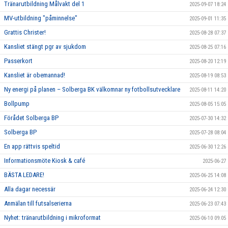
Tränarutbildning Målvakt del 1
2025-09-07 18:24
MV-utbildning "påminnelse"
2025-09-01 11:35
Grattis Christer!
2025-08-28 07:37
Kansliet stängt pgr av sjukdom
2025-08-25 07:16
Passerkort
2025-08-20 12:19
Kansliet är obemannad!
2025-08-19 08:53
Ny energi på planen – Solberga BK välkomnar ny fotbollsutvecklare
2025-08-11 14:20
Bollpump
2025-08-05 15:05
Förådet Solberga BP
2025-07-30 14:32
Solberga BP
2025-07-28 08:04
En app rättvis speltid
2025-06-30 12:26
Informationsmöte Kiosk & café
2025-06-27
BÄSTA LEDARE!
2025-06-25 14:08
Alla dagar necessär
2025-06-24 12:30
Anmälan till futsalserierna
2025-06-23 07:43
Nyhet: tränarutbildning i mikroformat
2025-06-10 09:05