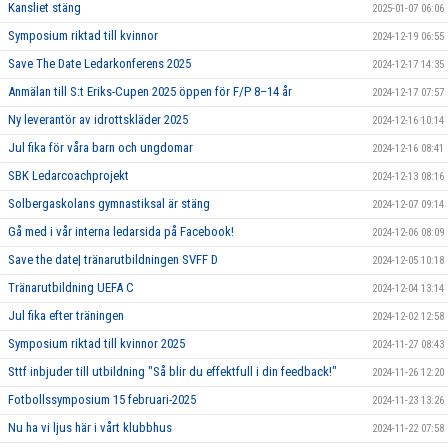
Kansliet stäng
2025-01-07 06:06
Symposium riktad till kvinnor
2024-12-19 06:55
Save The Date Ledarkonferens 2025
2024-12-17 14:35
Anmälan till S:t Eriks-Cupen 2025 öppen för F/P 8–14 år
2024-12-17 07:57
Ny leverantör av idrottskläder 2025
2024-12-16 10:14
Jul fika för våra barn och ungdomar
2024-12-16 08:41
SBK Ledarcoachprojekt
2024-12-13 08:16
Solbergaskolans gymnastiksal är stäng
2024-12-07 09:14
Gå med i vår interna ledarsida på Facebook!
2024-12-06 08:09
Save the date| tränarutbildningen SVFF D
2024-12-05 10:18
Tränarutbildning UEFA C
2024-12-04 13:14
Jul fika efter träningen
2024-12-02 12:58
Symposium riktad till kvinnor 2025
2024-11-27 08:43
Sttf inbjuder till utbildning "Så blir du effektfull i din feedback!"
2024-11-26 12:20
Fotbollssymposium 15 februari-2025
2024-11-23 13:26
Nu ha vi ljus här i vårt klubbhus
2024-11-22 07:58