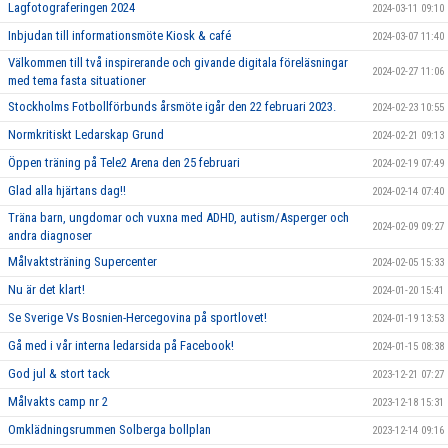
Lagfotograferingen 2024
2024-03-11 09:10
Inbjudan till informationsmöte Kiosk & café
2024-03-07 11:40
Välkommen till två inspirerande och givande digitala föreläsningar
2024-02-27 11:06
med tema fasta situationer
Stockholms Fotbollförbunds årsmöte igår den 22 februari 2023.
2024-02-23 10:55
Normkritiskt Ledarskap Grund
2024-02-21 09:13
Öppen träning på Tele2 Arena den 25 februari
2024-02-19 07:49
Glad alla hjärtans dag!!
2024-02-14 07:40
Träna barn, ungdomar och vuxna med ADHD, autism/Asperger och
2024-02-09 09:27
andra diagnoser
Målvaktsträning Supercenter
2024-02-05 15:33
Nu är det klart!
2024-01-20 15:41
Se Sverige Vs Bosnien-Hercegovina på sportlovet!
2024-01-19 13:53
Gå med i vår interna ledarsida på Facebook!
2024-01-15 08:38
God jul & stort tack
2023-12-21 07:27
Målvakts camp nr 2
2023-12-18 15:31
Omklädningsrummen Solberga bollplan
2023-12-14 09:16