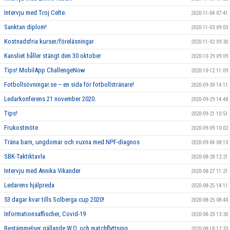
Intervju med Troj Celte.
2020-11-04 07:41
Sanktan diplom!
2020-11-03 09:03
Kostnadsfria kurser/föreläsningar
2020-11-02 09:30
Kansliet håller stängt den 30 oktober
2020-10-29 09:09
Tips! MobilApp ChallengeNow
2020-10-12 11:09
Fotbollsövningar.se – en sida för fotbollstränare!
2020-09-30 14:11
Ledarkonferens 21 november 2020.
2020-09-29 14:48
Tips!
2020-09-21 10:51
Frukostmöte
2020-09-09 10:02
Träna barn, ungdomar och vuxna med NPF-diagnos
2020-09-04 08:10
SBK-Taktiktavla
2020-08-28 12:21
Intervju med Annika Vikander
2020-08-27 11:21
Ledarens hjälpreda
2020-08-25 14:11
53 dagar kvar tills Solberga cup 2020!
2020-08-25 08:40
Informationsaffischer, Covid-19
2020-08-20 13:30
Bestämmelser gällande W.O. och matchflyttning
2020-08-18 12:33