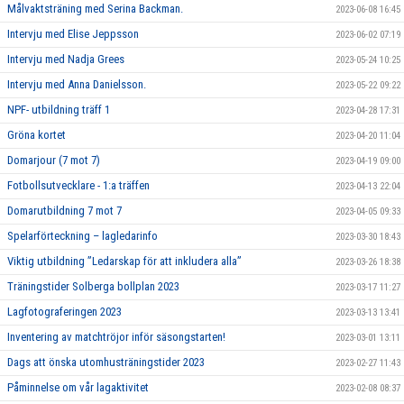
Målvaktsträning med Serina Backman.
2023-06-08 16:45
Intervju med Elise Jeppsson
2023-06-02 07:19
Intervju med Nadja Grees
2023-05-24 10:25
Intervju med Anna Danielsson.
2023-05-22 09:22
NPF- utbildning träff 1
2023-04-28 17:31
Gröna kortet
2023-04-20 11:04
Domarjour (7 mot 7)
2023-04-19 09:00
Fotbollsutvecklare - 1:a träffen
2023-04-13 22:04
Domarutbildning 7 mot 7
2023-04-05 09:33
Spelarförteckning – lagledarinfo
2023-03-30 18:43
Viktig utbildning ”Ledarskap för att inkludera alla”
2023-03-26 18:38
Träningstider Solberga bollplan 2023
2023-03-17 11:27
Lagfotograferingen 2023
2023-03-13 13:41
Inventering av matchtröjor inför säsongstarten!
2023-03-01 13:11
Dags att önska utomhusträningstider 2023
2023-02-27 11:43
Påminnelse om vår lagaktivitet
2023-02-08 08:37