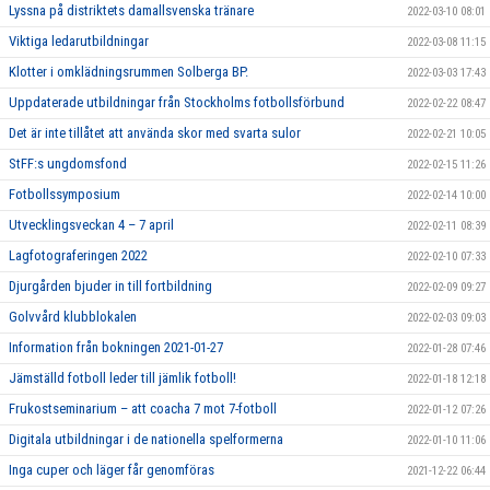
Lyssna på distriktets damallsvenska tränare
2022-03-10 08:01
Viktiga ledarutbildningar
2022-03-08 11:15
Klotter i omklädningsrummen Solberga BP.
2022-03-03 17:43
Uppdaterade utbildningar från Stockholms fotbollsförbund
2022-02-22 08:47
Det är inte tillåtet att använda skor med svarta sulor
2022-02-21 10:05
StFF:s ungdomsfond
2022-02-15 11:26
Fotbollssymposium
2022-02-14 10:00
Utvecklingsveckan 4 – 7 april
2022-02-11 08:39
Lagfotograferingen 2022
2022-02-10 07:33
Djurgården bjuder in till fortbildning
2022-02-09 09:27
Golvvård klubblokalen
2022-02-03 09:03
Information från bokningen 2021-01-27
2022-01-28 07:46
Jämställd fotboll leder till jämlik fotboll!
2022-01-18 12:18
Frukostseminarium – att coacha 7 mot 7-fotboll
2022-01-12 07:26
Digitala utbildningar i de nationella spelformerna
2022-01-10 11:06
Inga cuper och läger får genomföras
2021-12-22 06:44