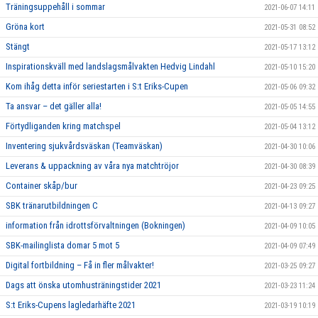
Träningsuppehåll i sommar
2021-06-07 14:11
Gröna kort
2021-05-31 08:52
Stängt
2021-05-17 13:12
Inspirationskväll med landslagsmålvakten Hedvig Lindahl
2021-05-10 15:20
Kom ihåg detta inför seriestarten i S:t Eriks-Cupen
2021-05-06 09:32
Ta ansvar – det gäller alla!
2021-05-05 14:55
Förtydliganden kring matchspel
2021-05-04 13:12
Inventering sjukvårdsväskan (Teamväskan)
2021-04-30 10:06
Leverans & uppackning av våra nya matchtröjor
2021-04-30 08:39
Container skåp/bur
2021-04-23 09:25
SBK tränarutbildningen C
2021-04-13 09:27
information från idrottsförvaltningen (Bokningen)
2021-04-09 10:05
SBK-mailinglista domar 5 mot 5
2021-04-09 07:49
Digital fortbildning – Få in fler målvakter!
2021-03-25 09:27
Dags att önska utomhusträningstider 2021
2021-03-23 11:24
S:t Eriks-Cupens lagledarhäfte 2021
2021-03-19 10:19