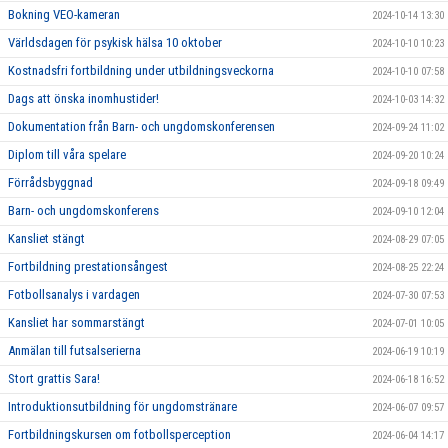
Bokning VEO-kameran
2024-10-14 13:30
Världsdagen för psykisk hälsa 10 oktober
2024-10-10 10:23
Kostnadsfri fortbildning under utbildningsveckorna
2024-10-10 07:58
Dags att önska inomhustider!
2024-10-03 14:32
Dokumentation från Barn- och ungdomskonferensen
2024-09-24 11:02
Diplom till våra spelare
2024-09-20 10:24
Förrådsbyggnad
2024-09-18 09:49
Barn- och ungdomskonferens
2024-09-10 12:04
Kansliet stängt
2024-08-29 07:05
Fortbildning prestationsångest
2024-08-25 22:24
Fotbollsanalys i vardagen
2024-07-30 07:53
Kansliet har sommarstängt
2024-07-01 10:05
Anmälan till futsalserierna
2024-06-19 10:19
Stort grattis Sara!
2024-06-18 16:52
Introduktionsutbildning för ungdomstränare
2024-06-07 09:57
Fortbildningskursen om fotbollsperception
2024-06-04 14:17