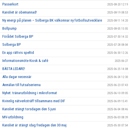
Passerkort
2025-08-20 12:19
Kansliet är obemannad!
2025-08-19 08:53
Ny energi på planen – Solberga BK välkomnar ny fotbollsutvecklare
2025-08-11 14:20
Bollpump
2025-08-05 15:05
Förådet Solberga BP
2025-07-30 14:32
Solberga BP
2025-07-28 08:04
En app rättvis speltid
2025-06-30 12:26
Informationsmöte Kiosk & café
2025-06-27
BÄSTA LEDARE!
2025-06-25 14:08
Alla dagar necessär
2025-06-24 12:30
Anmälan till futsalserierna
2025-06-23 07:43
Nyhet: tränarutbildning i mikroformat
2025-06-10 09:05
Kvinnlig nätverksträff tillsammans med DIF
2025-06-09 15:41
Kansliet stängt torsdagen den 5 juni
2025-06-04 08:46
MV-utbildning
2025-06-03 08:39
Kansliet är stängt idag fredagen den 30 maj
2025-05-30 07:54