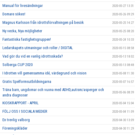
Manual för livesändningar
2020-05-27 13:31
Domare sökes!
2020-05-26 09:29
Magnus Karlsson från idrottsförvaltningen på besök
2020-05-25 14:27
Ny vecka, Nya möjligheter
2020-05-25 08:20
Fantastiska fastighetsgruppen!
2020-05-24 10:33
Ledarskapets utmaningar och roller / DIGITAL
2020-05-15 08:58
Vad gör du vid en vanlig idrottsskada?
2020-05-13 18:02
Solberga CUP 2020
2020-05-13 08:48
I Idrotten vill gemensamma idé, värdegrund och vision
2020-05-08 11:30
Gratis Spelformsutbildningarna
2020-05-07 16:57
Träna barn, ungdomar och vuxna med ADHD,autism/asperger och
2020-05-06 08:39
andra diagnoser
KIOSKRAPPORT - APRIL
2020-05-04 15:04
FÖLJ OSS I SOCIALA MEDIER
2020-05-04 11:09
En trevlig valborg
2020-04-30 13:09
Föreningskläder
2020-04-30 11:29