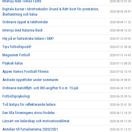
Intervju med Tomas Fasth
2020-08-10 07:54
Digitala kurser i Idrottsskador Grund & Rätt kost för prestation,
2020-08-06 09:47
återhämtning och hälsa
Ordinarie öppet & telefontider
2020-08-04 11:25
Intervju med Katarina Back
2020-08-04 10:53
Hej på er fantastiska ledare i SBK!
2020-07-23 09:45
Tips fotbollspodd!
2020-07-21 08:36
Magasinet Fotboll
2020-07-15 14:43
Psykisk hälsa
2020-07-13 08:55
Appen Vamos Football Fitness
2020-07-02 10:18
Ändrade öppettider under sommaren
2020-06-29 08:01
Ordinarie matchflytt- och WO-avgifter fr.o.m. 15 juli
2020-06-26 10:07
Fotbollspsykologi
2020-06-25 09:16
Två lästips för reflekterande ledare
2020-06-25 01:28
Den lilla föreningens stora fördelar
2020-06-12 18:29
Läsvärt om ledarskap och motivationsklimat
2020-06-04 12:30
Anmälan till futsalserierna 2020/2021
2020-05-31 12:37