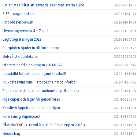
Det är inte tillåtet att använda skor med svarta sulor
2022-02-21 10:05
StFF:s ungdomsfond
2022-02-15 11:26
Fotbollssymposium
2022-02-14 10:00
Utvecklingsveckan 4 – 7 april
2022-02-11 08:39
Lagfotograferingen 2022
2022-02-10 07:33
Djurgården bjuder in till fortbildning
2022-02-09 09:27
Golvvård klubblokalen
2022-02-03 09:03
Information från bokningen 2021-01-27
2022-01-28 07:46
Jämställd fotboll leder till jämlik fotboll!
2022-01-18 12:18
Frukostseminarium – att coacha 7 mot 7-fotboll
2022-01-12 07:26
Digitala utbildningar i de nationella spelformerna
2022-01-10 11:06
Inga cuper och läger får genomföras
2021-12-22 06:44
Kansliets öppettider under julhelgen
2021-12-20 12:08
Föreläsning Supercoach
2021-12-16 09:06
PÅMINNELSE --> Anmäl lag till S:t Eriks -cupen 2022 <--
2021-12-09 10:39
Goodiebag
2021-12-08 15:01