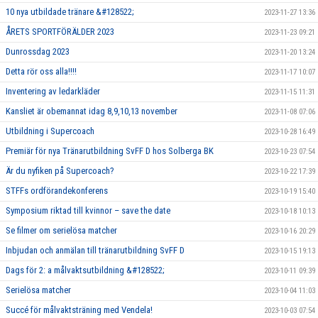
10 nya utbildade tränare &#128522;
2023-11-27 13:36
ÅRETS SPORTFÖRÄLDER 2023
2023-11-23 09:21
Dunrossdag 2023
2023-11-20 13:24
Detta rör oss alla!!!!
2023-11-17 10:07
Inventering av ledarkläder
2023-11-15 11:31
Kansliet är obemannat idag 8,9,10,13 november
2023-11-08 07:06
Utbildning i Supercoach
2023-10-28 16:49
Premiär för nya Tränarutbildning SvFF D hos Solberga BK
2023-10-23 07:54
Är du nyfiken på Supercoach?
2023-10-22 17:39
STFFs ordförandekonferens
2023-10-19 15:40
Symposium riktad till kvinnor – save the date
2023-10-18 10:13
Se filmer om serielösa matcher
2023-10-16 20:29
Inbjudan och anmälan till tränarutbildning SvFF D
2023-10-15 19:13
Dags för 2: a målvaktsutbildning &#128522;
2023-10-11 09:39
Serielösa matcher
2023-10-04 11:03
Succé för målvaktsträning med Vendela!
2023-10-03 07:54