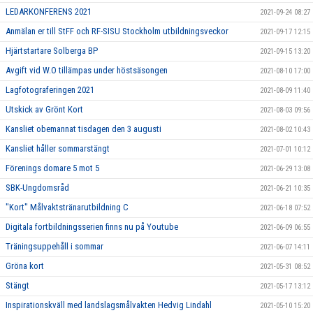
LEDARKONFERENS 2021
2021-09-24 08:27
Anmälan er till StFF och RF-SISU Stockholm utbildningsveckor
2021-09-17 12:15
Hjärtstartare Solberga BP
2021-09-15 13:20
Avgift vid W.O tillämpas under höstsäsongen
2021-08-10 17:00
Lagfotograferingen 2021
2021-08-09 11:40
Utskick av Grönt Kort
2021-08-03 09:56
Kansliet obemannat tisdagen den 3 augusti
2021-08-02 10:43
Kansliet håller sommarstängt
2021-07-01 10:12
Förenings domare 5 mot 5
2021-06-29 13:08
SBK-Ungdomsråd
2021-06-21 10:35
"Kort" Målvaktstränarutbildning C
2021-06-18 07:52
Digitala fortbildningsserien finns nu på Youtube
2021-06-09 06:55
Träningsuppehåll i sommar
2021-06-07 14:11
Gröna kort
2021-05-31 08:52
Stängt
2021-05-17 13:12
Inspirationskväll med landslagsmålvakten Hedvig Lindahl
2021-05-10 15:20