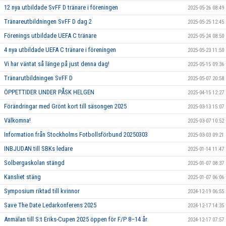
12 nya utbildade SvFF D tränare i föreningen
2025-05-26 08:49
Tränareutbildningen SvFF D dag 2
2025-05-25 12:45
Förenings utbildade UEFA C tränare
2025-05-24 08:50
4 nya utbildade UEFA C tränare i föreningen
2025-05-23 11:50
Vi har väntat så länge på just denna dag!
2025-05-15 09:36
Tränarutbildningen SvFF D
2025-05-07 20:58
ÖPPETTIDER UNDER PÅSK HELGEN
2025-04-15 12:27
Förändringar med Grönt kort till säsongen 2025
2025-03-13 15:07
Välkomna!
2025-03-07 10:52
Information från Stockholms Fotbollsförbund 20250303
2025-03-03 09:21
INBJUDAN till SBKs ledare
2025-01-14 11:47
Solbergaskolan stängd
2025-01-07 08:37
Kansliet stäng
2025-01-07 06:06
Symposium riktad till kvinnor
2024-12-19 06:55
Save The Date Ledarkonferens 2025
2024-12-17 14:35
Anmälan till S:t Eriks-Cupen 2025 öppen för F/P 8–14 år
2024-12-17 07:57