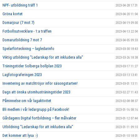
NPF- utbildning träff 1
2023-04-28 17:31
Gröna kortet
2023-04-20 11:04
Domarjour (7 mot 7)
2023-04-19 09:00
Fotbollsutvecklare - 1:a träffen
2023-04-13 22:04
Domarutbildning 7 mot 7
2023-04-05 09:33
Spelarförteckning – lagledarinfo
2023-03-30 18:43
Viktig utbildning ”Ledarskap för att inkludera alla”
2023-03-26 18:38
Träningstider Solberga bollplan 2023
2023-03-17 11:27
Lagfotograferingen 2023
2023-03-13 13:41
Inventering av matchtröjor inför säsongstarten!
2023-03-01 13:11
Dags att önska utomhusträningstider 2023
2023-02-27 11:43
Påminnelse om vår lagaktivitet
2023-02-08 08:37
Bli medlem i vår ledargrupp på Facebook!
2023-01-16 08:16
Gårdagens Digital fortbildning – fler målvakter
2023-01-12 07:44
Utbildning ”Ledarskap för att inkludera alla”
2023-01-11 09:10
Det kommer att lysa :-)
2023-01-10 18:01