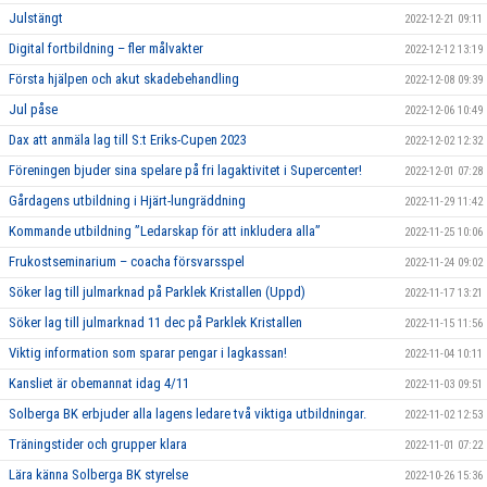
Julstängt
2022-12-21 09:11
Digital fortbildning – fler målvakter
2022-12-12 13:19
Första hjälpen och akut skadebehandling
2022-12-08 09:39
Jul påse
2022-12-06 10:49
Dax att anmäla lag till S:t Eriks-Cupen 2023
2022-12-02 12:32
Föreningen bjuder sina spelare på fri lagaktivitet i Supercenter!
2022-12-01 07:28
Gårdagens utbildning i Hjärt-lungräddning
2022-11-29 11:42
Kommande utbildning ”Ledarskap för att inkludera alla”
2022-11-25 10:06
Frukostseminarium – coacha försvarsspel
2022-11-24 09:02
Söker lag till julmarknad på Parklek Kristallen (Uppd)
2022-11-17 13:21
Söker lag till julmarknad 11 dec på Parklek Kristallen
2022-11-15 11:56
Viktig information som sparar pengar i lagkassan!
2022-11-04 10:11
Kansliet är obemannat idag 4/11
2022-11-03 09:51
Solberga BK erbjuder alla lagens ledare två viktiga utbildningar.
2022-11-02 12:53
Träningstider och grupper klara
2022-11-01 07:22
Lära känna Solberga BK styrelse
2022-10-26 15:36