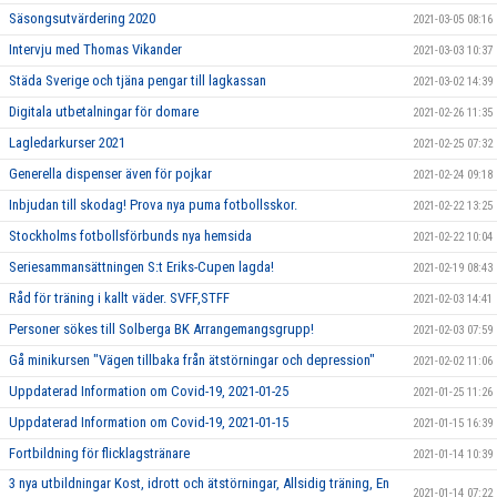
Säsongsutvärdering 2020
2021-03-05 08:16
Intervju med Thomas Vikander
2021-03-03 10:37
Städa Sverige och tjäna pengar till lagkassan
2021-03-02 14:39
Digitala utbetalningar för domare
2021-02-26 11:35
Lagledarkurser 2021
2021-02-25 07:32
Generella dispenser även för pojkar
2021-02-24 09:18
Inbjudan till skodag! Prova nya puma fotbollsskor.
2021-02-22 13:25
Stockholms fotbollsförbunds nya hemsida
2021-02-22 10:04
Seriesammansättningen S:t Eriks-Cupen lagda!
2021-02-19 08:43
Råd för träning i kallt väder. SVFF,STFF
2021-02-03 14:41
Personer sökes till Solberga BK Arrangemangsgrupp!
2021-02-03 07:59
Gå minikursen "Vägen tillbaka från ätstörningar och depression"
2021-02-02 11:06
Uppdaterad Information om Covid-19, 2021-01-25
2021-01-25 11:26
Uppdaterad Information om Covid-19, 2021-01-15
2021-01-15 16:39
Fortbildning för flicklagstränare
2021-01-14 10:39
3 nya utbildningar Kost, idrott och ätstörningar, Allsidig träning, En
2021-01-14 07:22