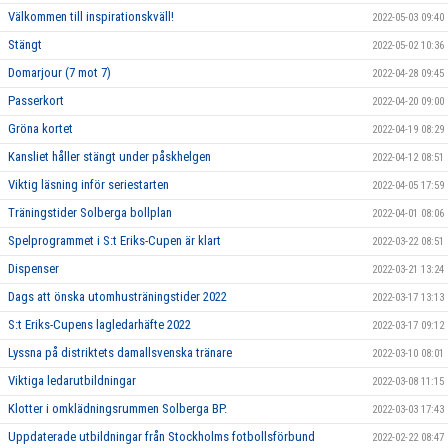
Välkommen till inspirationskväll!
2022-05-03 09:40
Stängt
2022-05-02 10:36
Domarjour (7 mot 7)
2022-04-28 09:45
Passerkort
2022-04-20 09:00
Gröna kortet
2022-04-19 08:29
Kansliet håller stängt under påskhelgen
2022-04-12 08:51
Viktig läsning inför seriestarten
2022-04-05 17:59
Träningstider Solberga bollplan
2022-04-01 08:06
Spelprogrammet i S:t Eriks-Cupen är klart
2022-03-22 08:51
Dispenser
2022-03-21 13:24
Dags att önska utomhusträningstider 2022
2022-03-17 13:13
S:t Eriks-Cupens lagledarhäfte 2022
2022-03-17 09:12
Lyssna på distriktets damallsvenska tränare
2022-03-10 08:01
Viktiga ledarutbildningar
2022-03-08 11:15
Klotter i omklädningsrummen Solberga BP.
2022-03-03 17:43
Uppdaterade utbildningar från Stockholms fotbollsförbund
2022-02-22 08:47