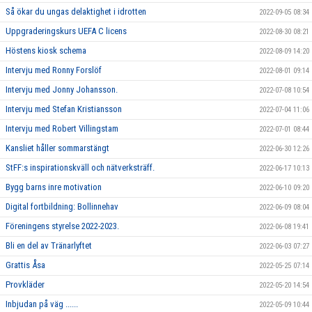
Så ökar du ungas delaktighet i idrotten
2022-09-05 08:34
Uppgraderingskurs UEFA C licens
2022-08-30 08:21
Höstens kiosk schema
2022-08-09 14:20
Intervju med Ronny Forslöf
2022-08-01 09:14
Intervju med Jonny Johansson.
2022-07-08 10:54
Intervju med Stefan Kristiansson
2022-07-04 11:06
Intervju med Robert Villingstam
2022-07-01 08:44
Kansliet håller sommarstängt
2022-06-30 12:26
StFF:s inspirationskväll och nätverksträff.
2022-06-17 10:13
Bygg barns inre motivation
2022-06-10 09:20
Digital fortbildning: Bollinnehav
2022-06-09 08:04
Föreningens styrelse 2022-2023.
2022-06-08 19:41
Bli en del av Tränarlyftet
2022-06-03 07:27
Grattis Åsa
2022-05-25 07:14
Provkläder
2022-05-20 14:54
Inbjudan på väg ......
2022-05-09 10:44