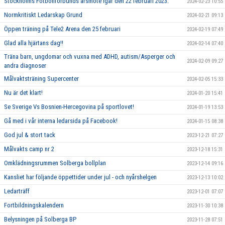
Stockholms Fotbollförbunds årsmöte igår den 22 februari 2023.
2024-02-23 10:55
Normkritiskt Ledarskap Grund
2024-02-21 09:13
Öppen träning på Tele2 Arena den 25 februari
2024-02-19 07:49
Glad alla hjärtans dag!!
2024-02-14 07:40
Träna barn, ungdomar och vuxna med ADHD, autism/Asperger och
2024-02-09 09:27
andra diagnoser
Målvaktsträning Supercenter
2024-02-05 15:33
Nu är det klart!
2024-01-20 15:41
Se Sverige Vs Bosnien-Hercegovina på sportlovet!
2024-01-19 13:53
Gå med i vår interna ledarsida på Facebook!
2024-01-15 08:38
God jul & stort tack
2023-12-21 07:27
Målvakts camp nr 2
2023-12-18 15:31
Omklädningsrummen Solberga bollplan
2023-12-14 09:16
Kansliet har följande öppettider under jul - och nyårshelgen
2023-12-13 10:02
Ledarträff
2023-12-01 07:07
Fortbildningskalendern
2023-11-30 10:38
Belysningen på Solberga BP
2023-11-28 07:51