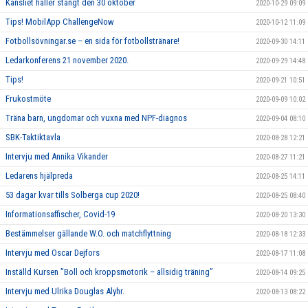
Kansliet håller stängt den 30 oktober
2020-10-29 09:09
Tips! MobilApp ChallengeNow
2020-10-12 11:09
Fotbollsövningar.se – en sida för fotbollstränare!
2020-09-30 14:11
Ledarkonferens 21 november 2020.
2020-09-29 14:48
Tips!
2020-09-21 10:51
Frukostmöte
2020-09-09 10:02
Träna barn, ungdomar och vuxna med NPF-diagnos
2020-09-04 08:10
SBK-Taktiktavla
2020-08-28 12:21
Intervju med Annika Vikander
2020-08-27 11:21
Ledarens hjälpreda
2020-08-25 14:11
53 dagar kvar tills Solberga cup 2020!
2020-08-25 08:40
Informationsaffischer, Covid-19
2020-08-20 13:30
Bestämmelser gällande W.O. och matchflyttning
2020-08-18 12:33
Intervju med Oscar Dejfors
2020-08-17 11:08
Inställd Kursen ”Boll och kroppsmotorik – allsidig träning”
2020-08-14 09:25
Intervju med Ulrika Douglas Alyhr.
2020-08-13 08:22