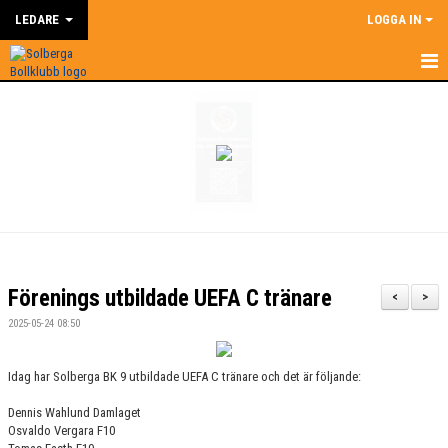
LEDARE
LOGGA IN
HEM
LEDARE
NYHETER
SUPERCOACH
KALENDER
Förenings utbildade UEFA C tränare
<
>
DOKUMENT
2025-05-24 08:50
KONTAKT
Idag har Solberga BK 9 utbildade UEFA C tränare och det är följande:
BILDGALLERI
Dennis Wahlund Damlaget
Osvaldo Vergara F10
ÅRSHJUL