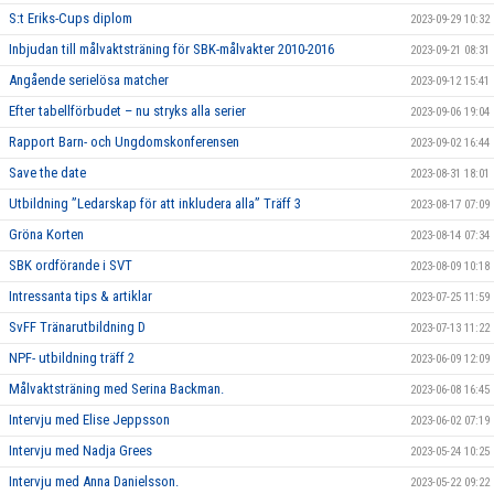
S:t Eriks-Cups diplom
2023-09-29 10:32
Inbjudan till målvaktsträning för SBK-målvakter 2010-2016
2023-09-21 08:31
Angående serielösa matcher
2023-09-12 15:41
Efter tabellförbudet – nu stryks alla serier
2023-09-06 19:04
Rapport Barn- och Ungdomskonferensen
2023-09-02 16:44
Save the date
2023-08-31 18:01
Utbildning ”Ledarskap för att inkludera alla” Träff 3
2023-08-17 07:09
Gröna Korten
2023-08-14 07:34
SBK ordförande i SVT
2023-08-09 10:18
Intressanta tips & artiklar
2023-07-25 11:59
SvFF Tränarutbildning D
2023-07-13 11:22
NPF- utbildning träff 2
2023-06-09 12:09
Målvaktsträning med Serina Backman.
2023-06-08 16:45
Intervju med Elise Jeppsson
2023-06-02 07:19
Intervju med Nadja Grees
2023-05-24 10:25
Intervju med Anna Danielsson.
2023-05-22 09:22