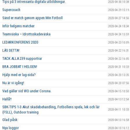
Tips på 3 intressanta digitala utbildningar.
2020-04-30 10:38
Supercoach
2020-04-29 15:19
Sänd er match genom appen Min Fotboll
2020-04-27 14:56
Inför helgens matcher
2020-04-24 18:34
Teamväska – Idrottsskadeväska
2020-04-24 15:59
LEDARKONFERENS 2020
2020-04-23 10:09
LÄS DETTA!
2020-04-22 16:31
TACK ALLA 239 supportrar
2020-04-22 16:05
BRA JOBBAT I HELGEN!
2020-04-21 10:33
Hjälp med er lag-sida?
2020-04-20 13:35
Nu är vi igång!
2020-04-20 07:56
Vad gäller vid WO under Corona.
2020-04-15 10:50
Hallå!!
2020-04-13 12:54
SBK-TIPS 1-3 Akut skadebehandling, Fotbollens spela, lek och lär
2020-04-11 10:33
(FSLL), Outdoor training
Glad påsk
2020-04-10 16:58
Nya loggor
2020-04-10 16:12