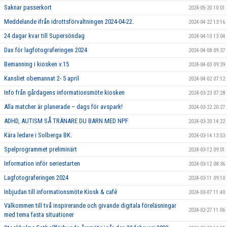
Saknar passerkort
2024-05-20 10:01
Meddelande ifrån idrottsförvaltningen 2024-04-22.
2024-04-22 13:16
24 dagar kvar till Supersöndag
2024-04-10 13:04
Dax för lagfotograferingen 2024
2024-04-08 09:37
Bemanning i kiosken v.15
2024-04-03 09:39
Kansliet obemannat 2- 5 april
2024-04-02 07:12
Info från gårdagens informationsmöte kiosken
2024-03-23 07:28
Alla matcher är planerade – dags för avspark!
2024-03-22 20:27
ADHD, AUTISM SÅ TRÄNARE DU BARN MED NPF
2024-03-20 14:22
Kära ledare i Solberga BK.
2024-03-14 13:53
Spelprogrammet preliminärt
2024-03-12 09:01
Information inför seriestarten
2024-03-12 08:36
Lagfotograferingen 2024
2024-03-11 09:10
Inbjudan till informationsmöte Kiosk & café
2024-03-07 11:40
Välkommen till två inspirerande och givande digitala föreläsningar
2024-02-27 11:06
med tema fasta situationer