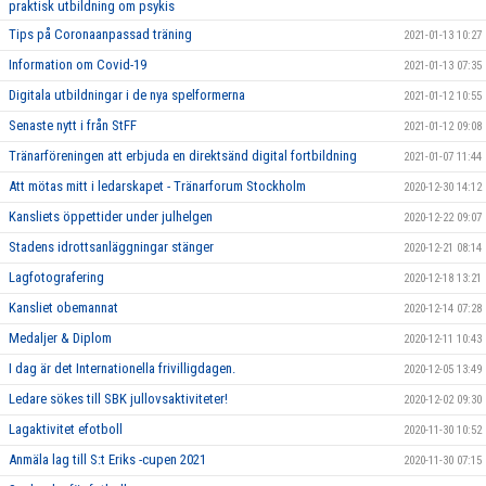
praktisk utbildning om psykis
Tips på Coronaanpassad träning
2021-01-13 10:27
Information om Covid-19
2021-01-13 07:35
Digitala utbildningar i de nya spelformerna
2021-01-12 10:55
Senaste nytt i från StFF
2021-01-12 09:08
Tränarföreningen att erbjuda en direktsänd digital fortbildning
2021-01-07 11:44
Att mötas mitt i ledarskapet - Tränarforum Stockholm
2020-12-30 14:12
Kansliets öppettider under julhelgen
2020-12-22 09:07
Stadens idrottsanläggningar stänger
2020-12-21 08:14
Lagfotografering
2020-12-18 13:21
Kansliet obemannat
2020-12-14 07:28
Medaljer & Diplom
2020-12-11 10:43
I dag är det Internationella frivilligdagen.
2020-12-05 13:49
Ledare sökes till SBK jullovsaktiviteter!
2020-12-02 09:30
Lagaktivitet efotboll
2020-11-30 10:52
Anmäla lag till S:t Eriks -cupen 2021
2020-11-30 07:15