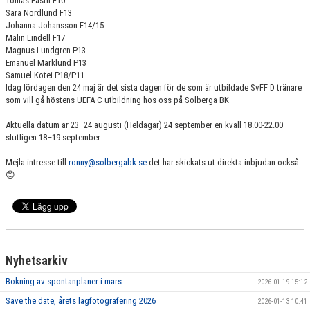
Tomas Fasth F10
Sara Nordlund F13
Johanna Johansson F14/15
Malin Lindell F17
Magnus Lundgren P13
Emanuel Marklund P13
Samuel Kotei P18/P11
Idag lördagen den 24 maj är det sista dagen för de som är utbildade SvFF D tränare
som vill gå höstens UEFA C utbildning hos oss på Solberga BK
Aktuella datum är 23–24 augusti (Heldagar) 24 september en kväll 18.00-22.00
slutligen 18–19 september.
Mejla intresse till
ronny@solbergabk.se
det har skickats ut direkta inbjudan också
😊
Nyhetsarkiv
Bokning av spontanplaner i mars
2026-01-19 15:12
Save the date, årets lagfotografering 2026
2026-01-13 10:41