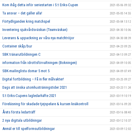
Kom ihåg detta inför seriestarten i S:t Eriks-Cupen
2021-05-06 09:32
Ta ansvar – det gäller alla!
2021-05-05 14:55
Förtydliganden kring matchspel
2021-05-04 13:12
Inventering sjukvårdsväskan (Teamväskan)
2021-04-30 10:06
Leverans & uppackning av våra nya matchtröjor
2021-04-30 08:39
Container skåp/bur
2021-04-23 09:25
SBK tränarutbildningen C
2021-04-13 09:27
information från idrottsförvaltningen (Bokningen)
2021-04-09 10:05
SBK-mailinglista domar 5 mot 5
2021-04-09 07:49
Digital fortbildning – Få in fler målvakter!
2021-03-25 09:27
Dags att önska utomhusträningstider 2021
2021-03-23 11:24
S:t Eriks-Cupens lagledarhäfte 2021
2021-03-19 10:19
Föreläsning för skadade tjejspelare & kursen knäkontroll
2021-03-16 09:20
Årets första ledarträff
2021-03-16 08:40
2 nya digitala utbildningar
2021-03-12 10:37
Anmäl er till spelformsutbildningar
2021-03-09 12:02