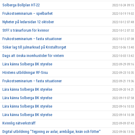
Solberga Bollplan HT-22
2022-10-24 09:15
Frukostseminarium – spelbarhet
2022-10-19 19:02
Nyheter på ledarsidan 12 oktober
2022-10-12 07:48
StFF:s tränarforum för kvinnor
2022-10-12 07:32
Frukostseminarium – fasta situationer
2022-10-12 07:08
Söker lag till julmarknad på Kristalltorget
2022-10-06 13:40
Dags att önska inomhustider för vintern
2022-10-03 13:42
Lära känna Solberga BK styrelse
2022-09-29 09:16
Höstens utbildningar RF-Sisu
2022-09-23 10:35
Frukostseminarium – fasta situationer
2022-09-21 19:36
Lära känna Solberga BK styrelse
2022-09-20 14:21
Lära känna Solberga BK styrelse
2022-09-19 07:58
Lära känna Solberga BK styrelse
2022-09-16 10:53
Lära känna Solberga BK styrelse
2022-09-14 10:38
Kvinnlig nätverksträff
2022-09-09 07:43
Digital utbildning "Tejpning av axlar, armbågar, knän och fötter"
2022-09-06 13:56