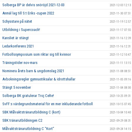
Solberga BP är delvis snöröjd 2021-12-03
2021-12-03 12:13
Anmäl lag till S:t Eriks -cupen 2022
2021-11-30 07:51
Schysstare på nätet
2021-11-19 12:57
Utbildning i Supercoach!
2021-11-17 07:55
Kansliet är stängt
2021-11-16 12:39
Ledarkonferens 2021
2021-11-16 12:31
Fotbollssymposium som riktar sig till kvinnor
2021-11-12 10:47
Träningstider nov-mars
2021-11-11 13:15
Nominera årets barn & ungdomslag 2021
2021-11-08 08:51
Avbokningsregler gymnastiksalar & idrottshallar
2021-11-05 09:16
Stängt 5 november
2021-11-04 08:00
Solberga BK gratulerar Troj Celte!
2021-10-25 09:31
SvFF:s värdegrundsmaterial för en mer inkluderande fotboll
2021-10-15 07:45
SBK Målvaktstränarutbildning C (kort)
2021-10-04 10:40
SBK tränarutbildningen C2
2021-09-29 08:31
Målvaktstränarutbildning C "Kort”
2021-09-24 14:15