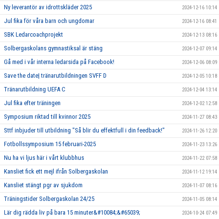
Ny leverantör av idrottskläder 2025
2024-12-16 10:14
Jul fika för våra barn och ungdomar
2024-12-16 08:41
SBK Ledarcoachprojekt
2024-12-13 08:16
Solbergaskolans gymnastiksal är stäng
2024-12-07 09:14
Gå med i vår interna ledarsida på Facebook!
2024-12-06 08:09
Save the date| tränarutbildningen SVFF D
2024-12-05 10:18
Tränarutbildning UEFA C
2024-12-04 13:14
Jul fika efter träningen
2024-12-02 12:58
Symposium riktad till kvinnor 2025
2024-11-27 08:43
Sttf inbjuder till utbildning "Så blir du effektfull i din feedback!"
2024-11-26 12:20
Fotbollssymposium 15 februari-2025
2024-11-23 13:26
Nu ha vi ljus här i vårt klubbhus
2024-11-22 07:58
Kansliet fick ett mejl ifrån Solbergaskolan
2024-11-12 19:14
Kansliet stängt pgr av sjukdom
2024-11-07 08:16
Träningstider Solbergaskolan 24/25
2024-11-05 08:14
Lär dig rädda liv på bara 15 minuter&#10084;&#65039;
2024-10-24 07:49