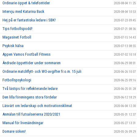
Ordinarie öppet & telefontider
2020-08-04 11:25
Intervju med Katarina Back
2020-08-04 10:53
Hej på er fantastiska ledare i SBK!
2020-07-23 09:45
Tips fotbollspodd!
2020-07-21 08:36
Magasinet Fotboll
2020-07-15 14:43
Psykisk hälsa
2020-07-13 08:55
Appen Vamos Football Fitness
2020-07-02 10:18
Ändrade öppettider under sommaren
2020-06-29 08:01
Ordinarie matchflytt- och WO-avgifter fr.o.m. 15 juli
2020-06-26 10:07
Fotbollspsykologi
2020-06-25 09:16
Två lästips för reflekterande ledare
2020-06-25 01:28
Den lilla föreningens stora fördelar
2020-06-12 18:29
Läsvärt om ledarskap och motivationsklimat
2020-06-04 12:30
Anmälan till futsalserierna 2020/2021
2020-05-31 12:37
Manual för livesändningar
2020-05-27 13:31
Domare sökes!
2020-05-26 09:29