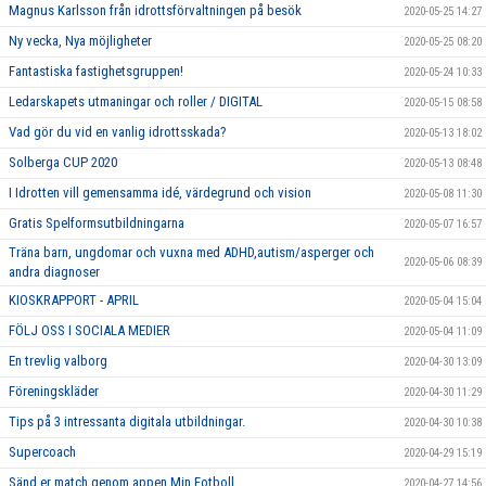
Magnus Karlsson från idrottsförvaltningen på besök
2020-05-25 14:27
Ny vecka, Nya möjligheter
2020-05-25 08:20
Fantastiska fastighetsgruppen!
2020-05-24 10:33
Ledarskapets utmaningar och roller / DIGITAL
2020-05-15 08:58
Vad gör du vid en vanlig idrottsskada?
2020-05-13 18:02
Solberga CUP 2020
2020-05-13 08:48
I Idrotten vill gemensamma idé, värdegrund och vision
2020-05-08 11:30
Gratis Spelformsutbildningarna
2020-05-07 16:57
Träna barn, ungdomar och vuxna med ADHD,autism/asperger och
2020-05-06 08:39
andra diagnoser
KIOSKRAPPORT - APRIL
2020-05-04 15:04
FÖLJ OSS I SOCIALA MEDIER
2020-05-04 11:09
En trevlig valborg
2020-04-30 13:09
Föreningskläder
2020-04-30 11:29
Tips på 3 intressanta digitala utbildningar.
2020-04-30 10:38
Supercoach
2020-04-29 15:19
Sänd er match genom appen Min Fotboll
2020-04-27 14:56