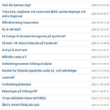
Glad alla hjärtans dag!!
2024-02-14 07:40
Träna barn, ungdomar och vuxna med ADHD, autism/Asperger och
2024-02-09 09:27
andra diagnoser
Målvaktsträning Supercenter
2024-02-05 15:33
Nu är det klart!
2024-01-20 15:41
Se Sverige Vs Bosnien-Hercegovina på sportlovet!
2024-01-19 13:53
Gå med i vår interna ledarsida på Facebook!
2024-01-15 08:38
God jul & stort tack
2023-12-21 07:27
Målvakts camp nr 2
2023-12-18 15:31
Omklädningsrummen Solberga bollplan
2023-12-14 09:16
Kansliet har följande öppettider under jul - och nyårshelgen
2023-12-13 10:02
Ledarträff
2023-12-01 07:07
Fortbildningskalendern
2023-11-30 10:38
Belysningen på Solberga BP
2023-11-28 07:51
10 nya utbildade tränare &#128522;
2023-11-27 13:36
ÅRETS SPORTFÖRÄLDER 2023
2023-11-23 09:21