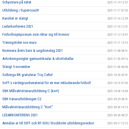
Schysstare på nätet
2021-11-19 12:57
Utbildning i Supercoach!
2021-11-17 07:55
Kansliet är stängt
2021-11-16 12:39
Ledarkonferens 2021
2021-11-16 12:31
Fotbollssymposium som riktar sig till kvinnor
2021-11-12 10:47
Träningstider nov-mars
2021-11-11 13:15
Nominera årets barn & ungdomslag 2021
2021-11-08 08:51
Avbokningsregler gymnastiksalar & idrottshallar
2021-11-05 09:16
Stängt 5 november
2021-11-04 08:00
Solberga BK gratulerar Troj Celte!
2021-10-25 09:31
SvFF:s värdegrundsmaterial för en mer inkluderande fotboll
2021-10-15 07:45
SBK Målvaktstränarutbildning C (kort)
2021-10-04 10:40
SBK tränarutbildningen C2
2021-09-29 08:31
Målvaktstränarutbildning C "Kort”
2021-09-24 14:15
LEDARKONFERENS 2021
2021-09-24 08:27
Anmälan er till StFF och RF-SISU Stockholm utbildningsveckor
2021-09-17 12:15