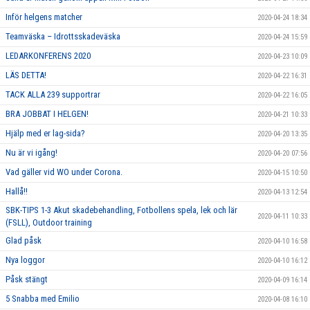
Inför helgens matcher
2020-04-24 18:34
Teamväska – Idrottsskadeväska
2020-04-24 15:59
LEDARKONFERENS 2020
2020-04-23 10:09
LÄS DETTA!
2020-04-22 16:31
TACK ALLA 239 supportrar
2020-04-22 16:05
BRA JOBBAT I HELGEN!
2020-04-21 10:33
Hjälp med er lag-sida?
2020-04-20 13:35
Nu är vi igång!
2020-04-20 07:56
Vad gäller vid WO under Corona.
2020-04-15 10:50
Hallå!!
2020-04-13 12:54
SBK-TIPS 1-3 Akut skadebehandling, Fotbollens spela, lek och lär
2020-04-11 10:33
(FSLL), Outdoor training
Glad påsk
2020-04-10 16:58
Nya loggor
2020-04-10 16:12
Påsk stängt
2020-04-09 16:14
5 Snabba med Emilio
2020-04-08 16:10