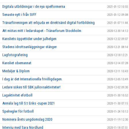
Digitala utbildningar i de nya spelformerna
2021-01-12 10:55
Senaste nytt i från StFF
2021-01-12 09:08
Tränarföreningen att erbjuda en direktsänd digital fortbildning
2021-01-07 11:44
Att mötas mitt i ledarskapet - Tränarforum Stockholm
2020-12-30 14:12
Kansliets öppettider under julhelgen
2020-12-22 09:07
Stadens idrottsanläggningar stänger
2020-12-21 08:14
Lagfotografering
2020-12-18 13:21
Kansliet obemannat
2020-12-14 07:28
Medaljer & Diplom
2020-12-11 10:43
I dag är det Internationella frivilligdagen.
2020-12-05 13:49
Ledare sökes till SBK jullovsaktiviteter!
2020-12-02 09:30
Lagaktivitet efotboll
2020-11-30 10:52
Anmäla lag till S:t Eriks -cupen 2021
2020-11-30 07:15
Spelregler för fotboll
2020-11-24 10:12
Nominera årets ungdomslag 2020
2020-11-19 12:30
Intervju med Sara Nordlund
2020-11-18 07:51