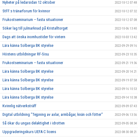
Nyheter på ledarsidan 12 oktober
2022-10-12 07:48
StFF:s tränarforum för kvinnor
2022-10-12 07:32
Frukostseminarium – fasta situationer
2022-10-12 07:08
Söker lag till julmarknad på Kristalltorget
2022-10-06 13:40
Dags att önska inomhustider för vintern
2022-10-03 13:42
Lära känna Solberga BK styrelse
2022-09-29 09:16
Höstens utbildningar RF-Sisu
2022-09-23 10:35
Frukostseminarium – fasta situationer
2022-09-21 19:36
Lära känna Solberga BK styrelse
2022-09-20 14:21
Lära känna Solberga BK styrelse
2022-09-19 07:58
Lära känna Solberga BK styrelse
2022-09-16 10:53
Lära känna Solberga BK styrelse
2022-09-14 10:38
Kvinnlig nätverksträff
2022-09-09 07:43
Digital utbildning "Tejpning av axlar, armbågar, knän och fötter"
2022-09-06 13:56
Så ökar du ungas delaktighet i idrotten
2022-09-05 08:34
Uppgraderingskurs UEFA C licens
2022-08-30 08:21