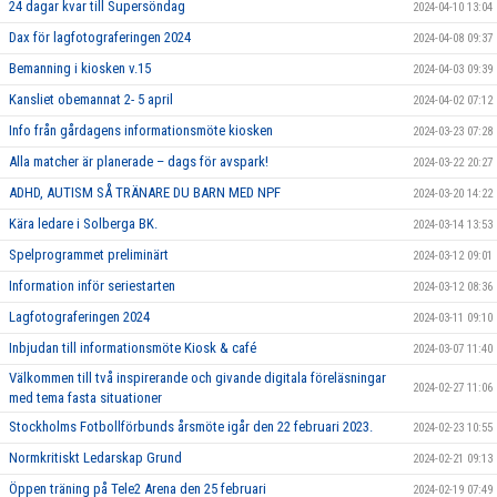
24 dagar kvar till Supersöndag
2024-04-10 13:04
Dax för lagfotograferingen 2024
2024-04-08 09:37
Bemanning i kiosken v.15
2024-04-03 09:39
Kansliet obemannat 2- 5 april
2024-04-02 07:12
Info från gårdagens informationsmöte kiosken
2024-03-23 07:28
Alla matcher är planerade – dags för avspark!
2024-03-22 20:27
ADHD, AUTISM SÅ TRÄNARE DU BARN MED NPF
2024-03-20 14:22
Kära ledare i Solberga BK.
2024-03-14 13:53
Spelprogrammet preliminärt
2024-03-12 09:01
Information inför seriestarten
2024-03-12 08:36
Lagfotograferingen 2024
2024-03-11 09:10
Inbjudan till informationsmöte Kiosk & café
2024-03-07 11:40
Välkommen till två inspirerande och givande digitala föreläsningar
2024-02-27 11:06
med tema fasta situationer
Stockholms Fotbollförbunds årsmöte igår den 22 februari 2023.
2024-02-23 10:55
Normkritiskt Ledarskap Grund
2024-02-21 09:13
Öppen träning på Tele2 Arena den 25 februari
2024-02-19 07:49