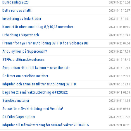
Dunrossdag 2023
2023-11-20 13:24
Detta rör oss alla!!!!
2023-11-17 10:07
Inventering av ledarkläder
2023-11-15 11:31
Kansliet är obemannat idag 8,9,10,13 november
2023-11-08 07:06
Utbildning i Supercoach
2023-10-28 16:49
Premiär för nya Tränarutbildning SvFF D hos Solberga BK
2023-10-23 07:54
Är du nyfiken på Supercoach?
2023-10-22 17:39
STFFs ordförandekonferens
2023-10-19 15:40
Symposium riktad till kvinnor – save the date
2023-10-18 10:13
Se filmer om serielösa matcher
2023-10-16 20:29
Inbjudan och anmälan till tränarutbildning SvFF D
2023-10-15 19:13
Dags för 2: a målvaktsutbildning &#128522;
2023-10-11 09:39
Serielösa matcher
2023-10-04 11:03
Succé för målvaktsträning med Vendela!
2023-10-03 07:54
S:t Eriks-Cups diplom
2023-09-29 10:32
Inbjudan till målvaktsträning för SBK-målvakter 2010-2016
2023-09-21 08:31