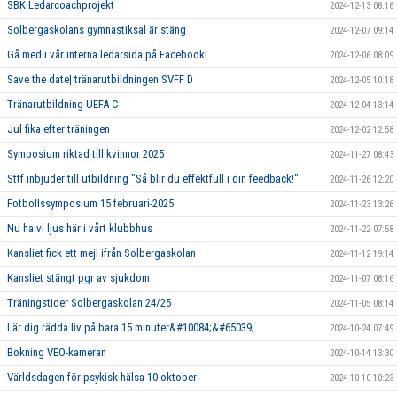
SBK Ledarcoachprojekt
2024-12-13 08:16
Solbergaskolans gymnastiksal är stäng
2024-12-07 09:14
Gå med i vår interna ledarsida på Facebook!
2024-12-06 08:09
Save the date| tränarutbildningen SVFF D
2024-12-05 10:18
Tränarutbildning UEFA C
2024-12-04 13:14
Jul fika efter träningen
2024-12-02 12:58
Symposium riktad till kvinnor 2025
2024-11-27 08:43
Sttf inbjuder till utbildning "Så blir du effektfull i din feedback!"
2024-11-26 12:20
Fotbollssymposium 15 februari-2025
2024-11-23 13:26
Nu ha vi ljus här i vårt klubbhus
2024-11-22 07:58
Kansliet fick ett mejl ifrån Solbergaskolan
2024-11-12 19:14
Kansliet stängt pgr av sjukdom
2024-11-07 08:16
Träningstider Solbergaskolan 24/25
2024-11-05 08:14
Lär dig rädda liv på bara 15 minuter&#10084;&#65039;
2024-10-24 07:49
Bokning VEO-kameran
2024-10-14 13:30
Världsdagen för psykisk hälsa 10 oktober
2024-10-10 10:23