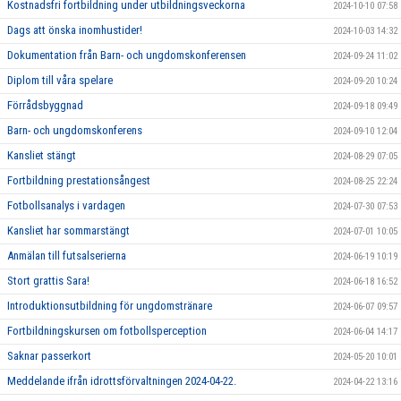
Kostnadsfri fortbildning under utbildningsveckorna
2024-10-10 07:58
Dags att önska inomhustider!
2024-10-03 14:32
Dokumentation från Barn- och ungdomskonferensen
2024-09-24 11:02
Diplom till våra spelare
2024-09-20 10:24
Förrådsbyggnad
2024-09-18 09:49
Barn- och ungdomskonferens
2024-09-10 12:04
Kansliet stängt
2024-08-29 07:05
Fortbildning prestationsångest
2024-08-25 22:24
Fotbollsanalys i vardagen
2024-07-30 07:53
Kansliet har sommarstängt
2024-07-01 10:05
Anmälan till futsalserierna
2024-06-19 10:19
Stort grattis Sara!
2024-06-18 16:52
Introduktionsutbildning för ungdomstränare
2024-06-07 09:57
Fortbildningskursen om fotbollsperception
2024-06-04 14:17
Saknar passerkort
2024-05-20 10:01
Meddelande ifrån idrottsförvaltningen 2024-04-22.
2024-04-22 13:16