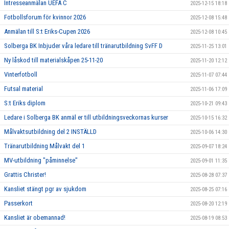
Intresseanmälan UEFA C
2025-12-15 18:18
Fotbollsforum för kvinnor 2026
2025-12-08 15:48
Anmälan till S:t Eriks-Cupen 2026
2025-12-08 10:45
Solberga BK Inbjuder våra ledare till tränarutbildning SvFF D
2025-11-25 13:01
Ny låskod till materialskåpen 25-11-20
2025-11-20 12:12
Vinterfotboll
2025-11-07 07:44
Futsal material
2025-11-06 17:09
S:t Eriks diplom
2025-10-21 09:43
Ledare i Solberga BK anmäl er till utbildningsveckornas kurser
2025-10-15 16:32
Målvaktsutbildning del 2 INSTÄLLD
2025-10-06 14:30
Tränarutbildning Målvakt del 1
2025-09-07 18:24
MV-utbildning "påminnelse"
2025-09-01 11:35
Grattis Christer!
2025-08-28 07:37
Kansliet stängt pgr av sjukdom
2025-08-25 07:16
Passerkort
2025-08-20 12:19
Kansliet är obemannad!
2025-08-19 08:53