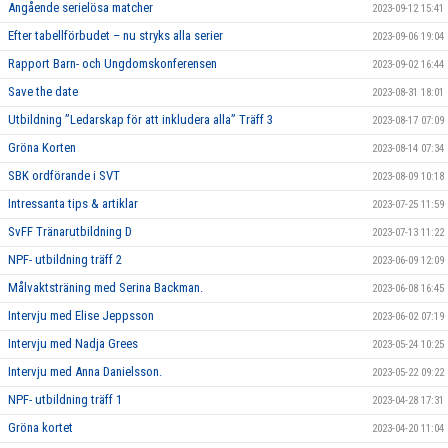
Angående serielösa matcher
2023-09-12 15:41
Efter tabellförbudet – nu stryks alla serier
2023-09-06 19:04
Rapport Barn- och Ungdomskonferensen
2023-09-02 16:44
Save the date
2023-08-31 18:01
Utbildning ”Ledarskap för att inkludera alla” Träff 3
2023-08-17 07:09
Gröna Korten
2023-08-14 07:34
SBK ordförande i SVT
2023-08-09 10:18
Intressanta tips & artiklar
2023-07-25 11:59
SvFF Tränarutbildning D
2023-07-13 11:22
NPF- utbildning träff 2
2023-06-09 12:09
Målvaktsträning med Serina Backman.
2023-06-08 16:45
Intervju med Elise Jeppsson
2023-06-02 07:19
Intervju med Nadja Grees
2023-05-24 10:25
Intervju med Anna Danielsson.
2023-05-22 09:22
NPF- utbildning träff 1
2023-04-28 17:31
Gröna kortet
2023-04-20 11:04