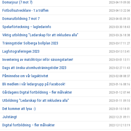
Domarjour (7 mot 7)
2023-04-19 09:00
Fotbollsutvecklare - 1:a träffen
2023-04-13 22:04
Domarutbildning 7 mot 7
2023-04-05 09:33
Spelarförteckning – lagledarinfo
2023-03-30 18:43
Viktig utbildning ”Ledarskap för att inkludera alla”
2023-03-26 18:38
Träningstider Solberga bollplan 2023
2023-03-17 11:27
Lagfotograferingen 2023
2023-03-13 13:41
Inventering av matchtröjor inför säsongstarten!
2023-03-01 13:11
Dags att önska utomhusträningstider 2023
2023-02-27 11:43
Påminnelse om vår lagaktivitet
2023-02-08 08:37
Bli medlem i vår ledargrupp på Facebook!
2023-01-16 08:16
Gårdagens Digital fortbildning – fler målvakter
2023-01-12 07:44
Utbildning ”Ledarskap för att inkludera alla”
2023-01-11 09:10
Det kommer att lysa :-)
2023-01-10 18:01
Julstängt
2022-12-21 09:11
Digital fortbildning – fler målvakter
2022-12-12 13:19