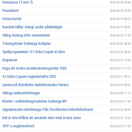
Domarjour (7 mot 7)
2022-04-28 09:45
Passerkort
2022-04-20 09:00
Gröna kortet
2022-04-19 08:29
Kansliet håller stängt under påskhelgen
2022-04-12 08:51
Viktig läsning inför seriestarten
2022-04-05 17:59
Träningstider Solberga bollplan
2022-04-01 08:06
Spelprogrammet i S:t Eriks-Cupen är klart
2022-03-22 08:51
Dispenser
2022-03-21 13:24
Dags att önska utomhusträningstider 2022
2022-03-17 13:13
S:t Eriks-Cupens lagledarhäfte 2022
2022-03-17 09:12
Lyssna på distriktets damallsvenska tränare
2022-03-10 08:01
Viktiga ledarutbildningar
2022-03-08 11:15
Klotter i omklädningsrummen Solberga BP.
2022-03-03 17:43
Uppdaterade utbildningar från Stockholms fotbollsförbund
2022-02-22 08:47
Det är inte tillåtet att använda skor med svarta sulor
2022-02-21 10:05
StFF:s ungdomsfond
2022-02-15 11:26