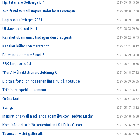
Hjärtstartare Solberga BP
2021-09-15 13:20
Avgift vid W.O tillämpas under höstsäsongen
2021-08-10 17:00
Lagfotograferingen 2021
2021-08-09 11:40
Utskick av Grönt Kort
2021-08-03 09:56
Kansliet obemannat tisdagen den 3 augusti
2021-08-02 10:43
Kansliet håller sommarstängt
2021-07-01 10:12
Förenings domare 5 mot 5
2021-06-29 13:08
SBK-Ungdomsråd
2021-06-21 10:35
"Kort" Målvaktstränarutbildning C
2021-06-18 07:52
Digitala fortbildningsserien finns nu på Youtube
2021-06-09 06:55
Träningsuppehåll i sommar
2021-06-07 14:11
Gröna kort
2021-05-31 08:52
Stängt
2021-05-17 13:12
Inspirationskväll med landslagsmålvakten Hedvig Lindahl
2021-05-10 15:20
Kom ihåg detta inför seriestarten i S:t Eriks-Cupen
2021-05-06 09:32
Ta ansvar – det gäller alla!
2021-05-05 14:55