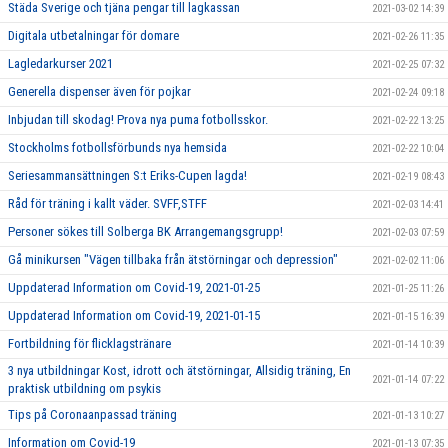
Städa Sverige och tjäna pengar till lagkassan
2021-03-02 14:39
Digitala utbetalningar för domare
2021-02-26 11:35
Lagledarkurser 2021
2021-02-25 07:32
Generella dispenser även för pojkar
2021-02-24 09:18
Inbjudan till skodag! Prova nya puma fotbollsskor.
2021-02-22 13:25
Stockholms fotbollsförbunds nya hemsida
2021-02-22 10:04
Seriesammansättningen S:t Eriks-Cupen lagda!
2021-02-19 08:43
Råd för träning i kallt väder. SVFF,STFF
2021-02-03 14:41
Personer sökes till Solberga BK Arrangemangsgrupp!
2021-02-03 07:59
Gå minikursen "Vägen tillbaka från ätstörningar och depression"
2021-02-02 11:06
Uppdaterad Information om Covid-19, 2021-01-25
2021-01-25 11:26
Uppdaterad Information om Covid-19, 2021-01-15
2021-01-15 16:39
Fortbildning för flicklagstränare
2021-01-14 10:39
3 nya utbildningar Kost, idrott och ätstörningar, Allsidig träning, En
2021-01-14 07:22
praktisk utbildning om psykis
Tips på Coronaanpassad träning
2021-01-13 10:27
Information om Covid-19
2021-01-13 07:35