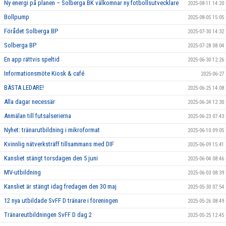
Ny energi på planen – Solberga BK välkomnar ny fotbollsutvecklare
2025-08-11 14:20
Bollpump
2025-08-05 15:05
Förådet Solberga BP
2025-07-30 14:32
Solberga BP
2025-07-28 08:04
En app rättvis speltid
2025-06-30 12:26
Informationsmöte Kiosk & café
2025-06-27
BÄSTA LEDARE!
2025-06-25 14:08
Alla dagar necessär
2025-06-24 12:30
Anmälan till futsalserierna
2025-06-23 07:43
Nyhet: tränarutbildning i mikroformat
2025-06-10 09:05
Kvinnlig nätverksträff tillsammans med DIF
2025-06-09 15:41
Kansliet stängt torsdagen den 5 juni
2025-06-04 08:46
MV-utbildning
2025-06-03 08:39
Kansliet är stängt idag fredagen den 30 maj
2025-05-30 07:54
12 nya utbildade SvFF D tränare i föreningen
2025-05-26 08:49
Tränareutbildningen SvFF D dag 2
2025-05-25 12:45