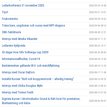
Ledarkonferens 21 november 2020.
2020-09-29 14:48
Tips!
2020-09-21 10:51
Frukostmöte
2020-09-09 10:02
Träna barn, ungdomar och vuxna med NPF-diagnos
2020-09-04 08:10
SBK-Taktiktavla
2020-08-28 12:21
Intervju med Annika Vikander
2020-08-27 11:21
Ledarens hjälpreda
2020-08-25 14:11
53 dagar kvar tills Solberga cup 2020!
2020-08-25 08:40
Informationsaffischer, Covid-19
2020-08-20 13:30
Bestämmelser gällande W.O. och matchflyttning
2020-08-18 12:33
Intervju med Oscar Dejfors
2020-08-17 11:08
Inställd Kursen ”Boll och kroppsmotorik – allsidig träning”
2020-08-14 09:25
Intervju med Ulrika Douglas Alyhr.
2020-08-13 08:22
Intervju med Tomas Fasth
2020-08-10 07:54
Digitala kurser i Idrottsskador Grund & Rätt kost för prestation,
2020-08-06 09:47
återhämtning och hälsa