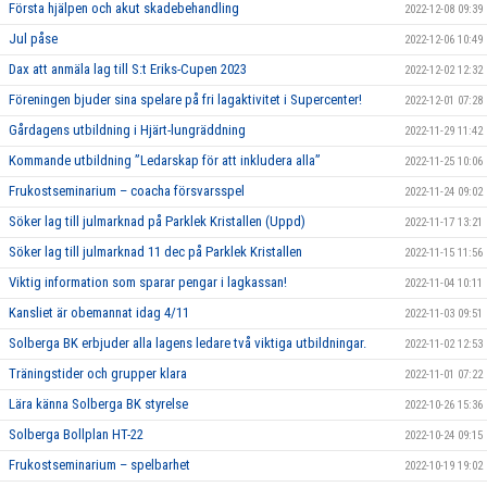
Första hjälpen och akut skadebehandling
2022-12-08 09:39
Jul påse
2022-12-06 10:49
Dax att anmäla lag till S:t Eriks-Cupen 2023
2022-12-02 12:32
Föreningen bjuder sina spelare på fri lagaktivitet i Supercenter!
2022-12-01 07:28
Gårdagens utbildning i Hjärt-lungräddning
2022-11-29 11:42
Kommande utbildning ”Ledarskap för att inkludera alla”
2022-11-25 10:06
Frukostseminarium – coacha försvarsspel
2022-11-24 09:02
Söker lag till julmarknad på Parklek Kristallen (Uppd)
2022-11-17 13:21
Söker lag till julmarknad 11 dec på Parklek Kristallen
2022-11-15 11:56
Viktig information som sparar pengar i lagkassan!
2022-11-04 10:11
Kansliet är obemannat idag 4/11
2022-11-03 09:51
Solberga BK erbjuder alla lagens ledare två viktiga utbildningar.
2022-11-02 12:53
Träningstider och grupper klara
2022-11-01 07:22
Lära känna Solberga BK styrelse
2022-10-26 15:36
Solberga Bollplan HT-22
2022-10-24 09:15
Frukostseminarium – spelbarhet
2022-10-19 19:02