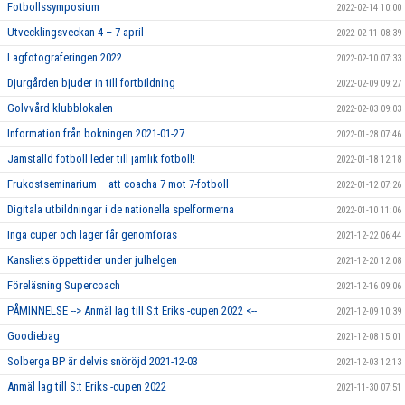
Fotbollssymposium
2022-02-14 10:00
Utvecklingsveckan 4 – 7 april
2022-02-11 08:39
Lagfotograferingen 2022
2022-02-10 07:33
Djurgården bjuder in till fortbildning
2022-02-09 09:27
Golvvård klubblokalen
2022-02-03 09:03
Information från bokningen 2021-01-27
2022-01-28 07:46
Jämställd fotboll leder till jämlik fotboll!
2022-01-18 12:18
Frukostseminarium – att coacha 7 mot 7-fotboll
2022-01-12 07:26
Digitala utbildningar i de nationella spelformerna
2022-01-10 11:06
Inga cuper och läger får genomföras
2021-12-22 06:44
Kansliets öppettider under julhelgen
2021-12-20 12:08
Föreläsning Supercoach
2021-12-16 09:06
PÅMINNELSE --> Anmäl lag till S:t Eriks -cupen 2022 <--
2021-12-09 10:39
Goodiebag
2021-12-08 15:01
Solberga BP är delvis snöröjd 2021-12-03
2021-12-03 12:13
Anmäl lag till S:t Eriks -cupen 2022
2021-11-30 07:51