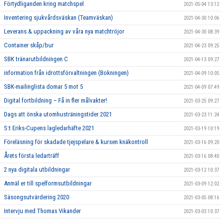
Förtydliganden kring matchspel
2021-05-04 13:12
Inventering sjukvårdsväskan (Teamväskan)
2021-04-30 10:06
Leverans & uppackning av våra nya matchtröjor
2021-04-30 08:39
Container skåp/bur
2021-04-23 09:25
SBK tränarutbildningen C
2021-04-13 09:27
information från idrottsförvaltningen (Bokningen)
2021-04-09 10:05
SBK-mailinglista domar 5 mot 5
2021-04-09 07:49
Digital fortbildning – Få in fler målvakter!
2021-03-25 09:27
Dags att önska utomhusträningstider 2021
2021-03-23 11:24
S:t Eriks-Cupens lagledarhäfte 2021
2021-03-19 10:19
Föreläsning för skadade tjejspelare & kursen knäkontroll
2021-03-16 09:20
Årets första ledarträff
2021-03-16 08:40
2 nya digitala utbildningar
2021-03-12 10:37
Anmäl er till spelformsutbildningar
2021-03-09 12:02
Säsongsutvärdering 2020
2021-03-05 08:16
Intervju med Thomas Vikander
2021-03-03 10:37