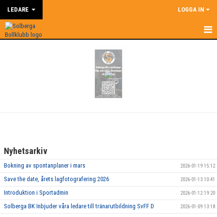
LEDARE
LOGGA IN
HEM
LEDARE
NYHETER
SUPERCOACH
KALENDER
Nyhetsarkiv
DOKUMENT
Bokning av spontanplaner i mars
2026-01-19 15:12
KONTAKT
Save the date, årets lagfotografering 2026
2026-01-13 10:41
Introduktion i Sportadmin
2026-01-12 19:20
BILDGALLERI
Solberga BK Inbjuder våra ledare till tränarutbildning SvFF D
2026-01-09 13:18
ÅRSHJUL