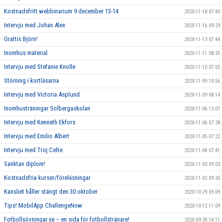
Kostnadsfritt webbinarium 9 december 13-14
2020-11-18 07:40
Intervju med Johan Alex
2020-11-16 09:29
Grattis Björn!
2020-11-13 07:44
Inomhus material
2020-11-11 08:35
Intervju med Stefanie Knolle
2020-11-10 07:55
Störning i kortläsarna
2020-11-09 10:56
Intervju med Victoria Asplund
2020-11-09 08:14
Inomhusträningar Solbergaskolan
2020-11-06 13:07
Intervju med Kenneth Ekfors
2020-11-06 07:28
Intervju med Emilio Albert
2020-11-05 07:22
Intervju med Troj Celte.
2020-11-04 07:41
Sanktan diplom!
2020-11-03 09:03
Kostnadsfria kurser/föreläsningar
2020-11-02 09:30
Kansliet håller stängt den 30 oktober
2020-10-29 09:09
Tips! MobilApp ChallengeNow
2020-10-12 11:09
Fotbollsövningar.se – en sida för fotbollstränare!
2020-09-30 14:11