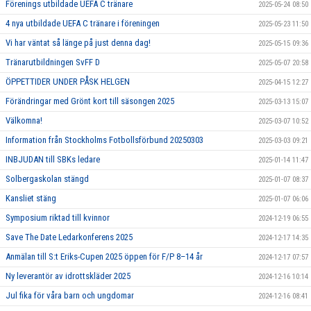
Förenings utbildade UEFA C tränare
2025-05-24 08:50
4 nya utbildade UEFA C tränare i föreningen
2025-05-23 11:50
Vi har väntat så länge på just denna dag!
2025-05-15 09:36
Tränarutbildningen SvFF D
2025-05-07 20:58
ÖPPETTIDER UNDER PÅSK HELGEN
2025-04-15 12:27
Förändringar med Grönt kort till säsongen 2025
2025-03-13 15:07
Välkomna!
2025-03-07 10:52
Information från Stockholms Fotbollsförbund 20250303
2025-03-03 09:21
INBJUDAN till SBKs ledare
2025-01-14 11:47
Solbergaskolan stängd
2025-01-07 08:37
Kansliet stäng
2025-01-07 06:06
Symposium riktad till kvinnor
2024-12-19 06:55
Save The Date Ledarkonferens 2025
2024-12-17 14:35
Anmälan till S:t Eriks-Cupen 2025 öppen för F/P 8–14 år
2024-12-17 07:57
Ny leverantör av idrottskläder 2025
2024-12-16 10:14
Jul fika för våra barn och ungdomar
2024-12-16 08:41