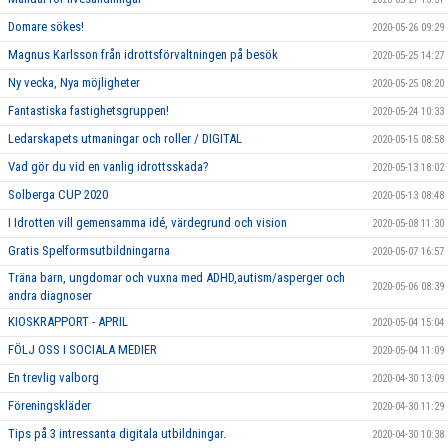
Domare sökes!
2020-05-26 09:29
Magnus Karlsson från idrottsförvaltningen på besök
2020-05-25 14:27
Ny vecka, Nya möjligheter
2020-05-25 08:20
Fantastiska fastighetsgruppen!
2020-05-24 10:33
Ledarskapets utmaningar och roller / DIGITAL
2020-05-15 08:58
Vad gör du vid en vanlig idrottsskada?
2020-05-13 18:02
Solberga CUP 2020
2020-05-13 08:48
I Idrotten vill gemensamma idé, värdegrund och vision
2020-05-08 11:30
Gratis Spelformsutbildningarna
2020-05-07 16:57
Träna barn, ungdomar och vuxna med ADHD,autism/asperger och
2020-05-06 08:39
andra diagnoser
KIOSKRAPPORT - APRIL
2020-05-04 15:04
FÖLJ OSS I SOCIALA MEDIER
2020-05-04 11:09
En trevlig valborg
2020-04-30 13:09
Föreningskläder
2020-04-30 11:29
Tips på 3 intressanta digitala utbildningar.
2020-04-30 10:38