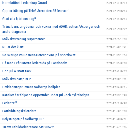
Normkritiskt Ledarskap Grund
2024-02-21 09:13
Öppen träning på Tele2 Arena den 25 februari
2024-02-19 07:49
Glad alla hjärtans dag!!
2024-02-14 07:40
Träna barn, ungdomar och vuxna med ADHD, autism/Asperger och
2024-02-09 09:27
andra diagnoser
Målvaktsträning Supercenter
2024-02-05 15:33
Nu är det klart!
2024-01-20 15:41
Se Sverige Vs Bosnien-Hercegovina på sportlovet!
2024-01-19 13:53
Gå med i vår interna ledarsida på Facebook!
2024-01-15 08:38
God jul & stort tack
2023-12-21 07:27
Målvakts camp nr 2
2023-12-18 15:31
Omklädningsrummen Solberga bollplan
2023-12-14 09:16
Kansliet har följande öppettider under jul - och nyårshelgen
2023-12-13 10:02
Ledarträff
2023-12-01 07:07
Fortbildningskalendern
2023-11-30 10:38
Belysningen på Solberga BP
2023-11-28 07:51
10 nya utbildade tränare &#128522;
2023-11-27 13:36