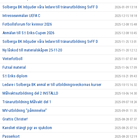
Solberga BK Inbjuder våra ledare till tränarutbildning SvFF D
2026-01-09 13:18
Intresseanmälan UEFA C
2025-12-15 18:18
Fotbollsforum för kvinnor 2026
2025-12-08 15:48
Anmälan till S:t Eriks-Cupen 2026
2025-12-08 10:45
Solberga BK Inbjuder våra ledare till tränarutbildning SvFF D
2025-11-25 13:01
Ny låskod till materialskåpen 25-11-20
2025-11-20 12:12
Vinterfotboll
2025-11-07 07:44
Futsal material
2025-11-06 17:09
S:t Eriks diplom
2025-10-21 09:43
Ledare i Solberga BK anmäl er till utbildningsveckornas kurser
2025-10-15 16:32
Målvaktsutbildning del 2 INSTÄLLD
2025-10-06 14:30
Tränarutbildning Målvakt del 1
2025-09-07 18:24
MV-utbildning "påminnelse"
2025-09-01 11:35
Grattis Christer!
2025-08-28 07:37
Kansliet stängt pgr av sjukdom
2025-08-25 07:16
Passerkort
2025-08-20 12:19