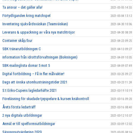
Ta ansvar – det gäller alla!
2021-05-05 14:55
Förtydliganden kring matchspel
2021-05-04 13:12
Inventering sjukvårdsväskan (Teamväskan)
2021-04-30 10:06
Leverans & uppackning av våra nya matchtröjor
2021-04-30 08:39
Container skåp/bur
2021-04-23 09:25
SBK tränarutbildningen C
2021-04-13 09:27
information från idrottsförvaltningen (Bokningen)
2021-04-09 10:05
SBK-mailinglista domar 5 mot 5
2021-04-09 07:49
Digital fortbildning – Få in fler målvakter!
2021-03-25 09:27
Dags att önska utomhusträningstider 2021
2021-03-23 11:24
S:t Eriks-Cupens lagledarhäfte 2021
2021-03-19 10:19
Föreläsning för skadade tjejspelare & kursen knäkontroll
2021-03-16 09:20
Årets första ledarträff
2021-03-16 08:40
2 nya digitala utbildningar
2021-03-12 10:37
Anmäl er till spelformsutbildningar
2021-03-09 12:02
Säsongsutvärdering 2020
2021-03-05 08:16