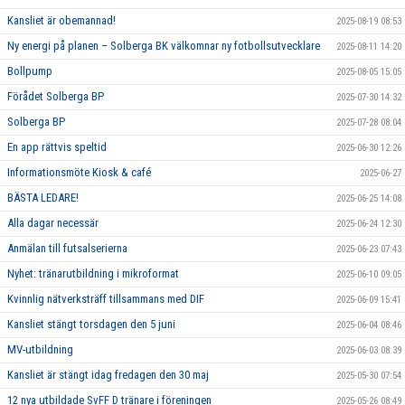
Kansliet är obemannad!
2025-08-19 08:53
Ny energi på planen – Solberga BK välkomnar ny fotbollsutvecklare
2025-08-11 14:20
Bollpump
2025-08-05 15:05
Förådet Solberga BP
2025-07-30 14:32
Solberga BP
2025-07-28 08:04
En app rättvis speltid
2025-06-30 12:26
Informationsmöte Kiosk & café
2025-06-27
BÄSTA LEDARE!
2025-06-25 14:08
Alla dagar necessär
2025-06-24 12:30
Anmälan till futsalserierna
2025-06-23 07:43
Nyhet: tränarutbildning i mikroformat
2025-06-10 09:05
Kvinnlig nätverksträff tillsammans med DIF
2025-06-09 15:41
Kansliet stängt torsdagen den 5 juni
2025-06-04 08:46
MV-utbildning
2025-06-03 08:39
Kansliet är stängt idag fredagen den 30 maj
2025-05-30 07:54
12 nya utbildade SvFF D tränare i föreningen
2025-05-26 08:49