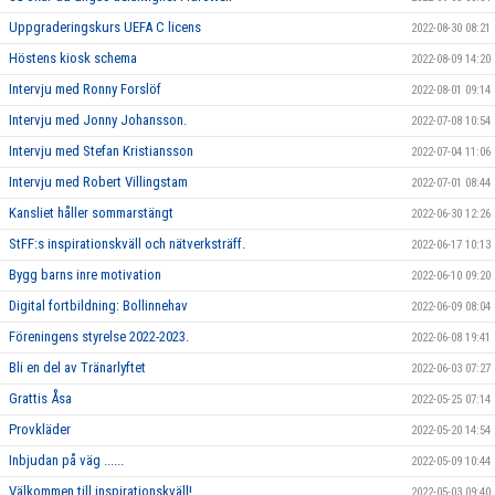
Uppgraderingskurs UEFA C licens
2022-08-30 08:21
Höstens kiosk schema
2022-08-09 14:20
Intervju med Ronny Forslöf
2022-08-01 09:14
Intervju med Jonny Johansson.
2022-07-08 10:54
Intervju med Stefan Kristiansson
2022-07-04 11:06
Intervju med Robert Villingstam
2022-07-01 08:44
Kansliet håller sommarstängt
2022-06-30 12:26
StFF:s inspirationskväll och nätverksträff.
2022-06-17 10:13
Bygg barns inre motivation
2022-06-10 09:20
Digital fortbildning: Bollinnehav
2022-06-09 08:04
Föreningens styrelse 2022-2023.
2022-06-08 19:41
Bli en del av Tränarlyftet
2022-06-03 07:27
Grattis Åsa
2022-05-25 07:14
Provkläder
2022-05-20 14:54
Inbjudan på väg ......
2022-05-09 10:44
Välkommen till inspirationskväll!
2022-05-03 09:40