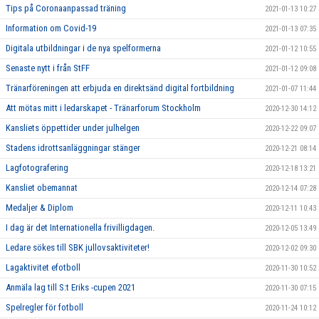
Tips på Coronaanpassad träning
2021-01-13 10:27
Information om Covid-19
2021-01-13 07:35
Digitala utbildningar i de nya spelformerna
2021-01-12 10:55
Senaste nytt i från StFF
2021-01-12 09:08
Tränarföreningen att erbjuda en direktsänd digital fortbildning
2021-01-07 11:44
Att mötas mitt i ledarskapet - Tränarforum Stockholm
2020-12-30 14:12
Kansliets öppettider under julhelgen
2020-12-22 09:07
Stadens idrottsanläggningar stänger
2020-12-21 08:14
Lagfotografering
2020-12-18 13:21
Kansliet obemannat
2020-12-14 07:28
Medaljer & Diplom
2020-12-11 10:43
I dag är det Internationella frivilligdagen.
2020-12-05 13:49
Ledare sökes till SBK jullovsaktiviteter!
2020-12-02 09:30
Lagaktivitet efotboll
2020-11-30 10:52
Anmäla lag till S:t Eriks -cupen 2021
2020-11-30 07:15
Spelregler för fotboll
2020-11-24 10:12