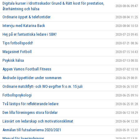
Digitala kurser i Idrottsskador Grund & Rätt kost för prestation,
2020-08-06 09:47
återhämtning och hälsa
Ordinarie öppet & telefontider
2020-08-04 11:25
Intervju med Katarina Back
2020-08-04 10:53
Hej på er fantastiska ledare i SBK!
2020-07-23 09:45
Tips fotbollspodd!
2020-07-21 08:36
Magasinet Fotboll
2020-07-15 14:43
Psykisk hälsa
2020-07-13 08:55
Appen Vamos Football Fitness
2020-07-02 10:18
Ändrade öppettider under sommaren
2020-06-29 08:01
Ordinarie matchflytt- och WO-avgifter fr.o.m. 15 juli
2020-06-26 10:07
Fotbollspsykologi
2020-06-25 09:16
Två lästips för reflekterande ledare
2020-06-25 01:28
Den lilla föreningens stora fördelar
2020-06-12 18:29
Läsvärt om ledarskap och motivationsklimat
2020-06-04 12:30
Anmälan till futsalserierna 2020/2021
2020-05-31 12:37
Manual för livesändningar
2020-05-27 13:31