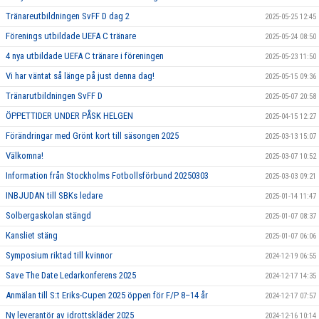
Tränareutbildningen SvFF D dag 2
2025-05-25 12:45
Förenings utbildade UEFA C tränare
2025-05-24 08:50
4 nya utbildade UEFA C tränare i föreningen
2025-05-23 11:50
Vi har väntat så länge på just denna dag!
2025-05-15 09:36
Tränarutbildningen SvFF D
2025-05-07 20:58
ÖPPETTIDER UNDER PÅSK HELGEN
2025-04-15 12:27
Förändringar med Grönt kort till säsongen 2025
2025-03-13 15:07
Välkomna!
2025-03-07 10:52
Information från Stockholms Fotbollsförbund 20250303
2025-03-03 09:21
INBJUDAN till SBKs ledare
2025-01-14 11:47
Solbergaskolan stängd
2025-01-07 08:37
Kansliet stäng
2025-01-07 06:06
Symposium riktad till kvinnor
2024-12-19 06:55
Save The Date Ledarkonferens 2025
2024-12-17 14:35
Anmälan till S:t Eriks-Cupen 2025 öppen för F/P 8–14 år
2024-12-17 07:57
Ny leverantör av idrottskläder 2025
2024-12-16 10:14