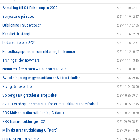
Anmäl lag till S:t Eriks -cupen 2022
2021-11-30 07:51
Schysstare på nätet
2021-11-19 12:57
Utbildning i Supercoach!
2021-11-17 07:55
Kansliet är stängt
2021-11-16 12:39
Ledarkonferens 2021
2021-11-16 12:31
Fotbollssymposium som riktar sig till kvinnor
2021-11-12 10:47
Träningstider nov-mars
2021-11-11 13:15
Nominera årets barn & ungdomslag 2021
2021-11-08 08:51
Avbokningsregler gymnastiksalar & idrottshallar
2021-11-05 09:16
Stängt 5 november
2021-11-04 08:00
Solberga BK gratulerar Troj Celte!
2021-10-25 09:31
SvFF:s värdegrundsmaterial för en mer inkluderande fotboll
2021-10-15 07:45
SBK Målvaktstränarutbildning C (kort)
2021-10-04 10:40
SBK tränarutbildningen C2
2021-09-29 08:31
Målvaktstränarutbildning C "Kort”
2021-09-24 14:15
LEDARKONFERENS 2021
2021-09-24 08:27