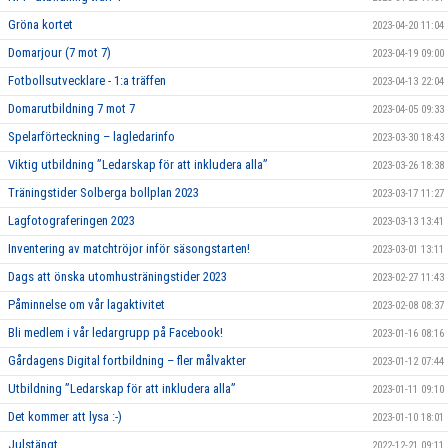
Gröna kortet
2023-04-20 11:04
Domarjour (7 mot 7)
2023-04-19 09:00
Fotbollsutvecklare - 1:a träffen
2023-04-13 22:04
Domarutbildning 7 mot 7
2023-04-05 09:33
Spelarförteckning – lagledarinfo
2023-03-30 18:43
Viktig utbildning ”Ledarskap för att inkludera alla”
2023-03-26 18:38
Träningstider Solberga bollplan 2023
2023-03-17 11:27
Lagfotograferingen 2023
2023-03-13 13:41
Inventering av matchtröjor inför säsongstarten!
2023-03-01 13:11
Dags att önska utomhusträningstider 2023
2023-02-27 11:43
Påminnelse om vår lagaktivitet
2023-02-08 08:37
Bli medlem i vår ledargrupp på Facebook!
2023-01-16 08:16
Gårdagens Digital fortbildning – fler målvakter
2023-01-12 07:44
Utbildning ”Ledarskap för att inkludera alla”
2023-01-11 09:10
Det kommer att lysa :-)
2023-01-10 18:01
Julstängt
2022-12-21 09:11