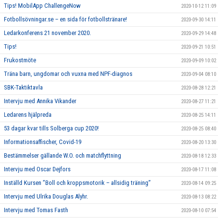
Tips! MobilApp ChallengeNow
2020-10-12 11:09
Fotbollsövningar.se – en sida för fotbollstränare!
2020-09-30 14:11
Ledarkonferens 21 november 2020.
2020-09-29 14:48
Tips!
2020-09-21 10:51
Frukostmöte
2020-09-09 10:02
Träna barn, ungdomar och vuxna med NPF-diagnos
2020-09-04 08:10
SBK-Taktiktavla
2020-08-28 12:21
Intervju med Annika Vikander
2020-08-27 11:21
Ledarens hjälpreda
2020-08-25 14:11
53 dagar kvar tills Solberga cup 2020!
2020-08-25 08:40
Informationsaffischer, Covid-19
2020-08-20 13:30
Bestämmelser gällande W.O. och matchflyttning
2020-08-18 12:33
Intervju med Oscar Dejfors
2020-08-17 11:08
Inställd Kursen ”Boll och kroppsmotorik – allsidig träning”
2020-08-14 09:25
Intervju med Ulrika Douglas Alyhr.
2020-08-13 08:22
Intervju med Tomas Fasth
2020-08-10 07:54