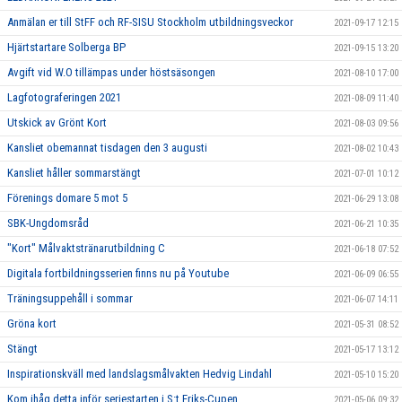
Anmälan er till StFF och RF-SISU Stockholm utbildningsveckor
2021-09-17 12:15
Hjärtstartare Solberga BP
2021-09-15 13:20
Avgift vid W.O tillämpas under höstsäsongen
2021-08-10 17:00
Lagfotograferingen 2021
2021-08-09 11:40
Utskick av Grönt Kort
2021-08-03 09:56
Kansliet obemannat tisdagen den 3 augusti
2021-08-02 10:43
Kansliet håller sommarstängt
2021-07-01 10:12
Förenings domare 5 mot 5
2021-06-29 13:08
SBK-Ungdomsråd
2021-06-21 10:35
"Kort" Målvaktstränarutbildning C
2021-06-18 07:52
Digitala fortbildningsserien finns nu på Youtube
2021-06-09 06:55
Träningsuppehåll i sommar
2021-06-07 14:11
Gröna kort
2021-05-31 08:52
Stängt
2021-05-17 13:12
Inspirationskväll med landslagsmålvakten Hedvig Lindahl
2021-05-10 15:20
Kom ihåg detta inför seriestarten i S:t Eriks-Cupen
2021-05-06 09:32