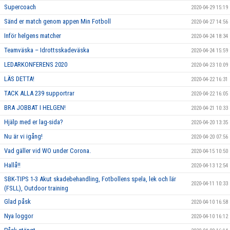
Supercoach
2020-04-29 15:19
Sänd er match genom appen Min Fotboll
2020-04-27 14:56
Inför helgens matcher
2020-04-24 18:34
Teamväska – Idrottsskadeväska
2020-04-24 15:59
LEDARKONFERENS 2020
2020-04-23 10:09
LÄS DETTA!
2020-04-22 16:31
TACK ALLA 239 supportrar
2020-04-22 16:05
BRA JOBBAT I HELGEN!
2020-04-21 10:33
Hjälp med er lag-sida?
2020-04-20 13:35
Nu är vi igång!
2020-04-20 07:56
Vad gäller vid WO under Corona.
2020-04-15 10:50
Hallå!!
2020-04-13 12:54
SBK-TIPS 1-3 Akut skadebehandling, Fotbollens spela, lek och lär
2020-04-11 10:33
(FSLL), Outdoor training
Glad påsk
2020-04-10 16:58
Nya loggor
2020-04-10 16:12