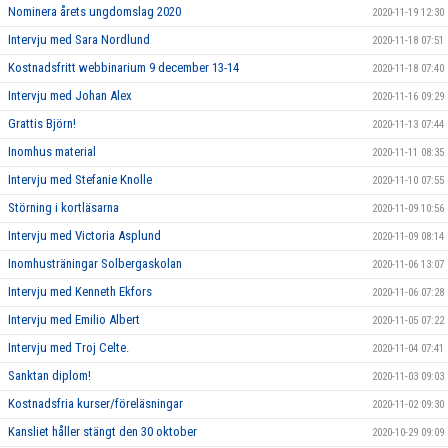
Nominera årets ungdomslag 2020
2020-11-19 12:30
Intervju med Sara Nordlund
2020-11-18 07:51
Kostnadsfritt webbinarium 9 december 13-14
2020-11-18 07:40
Intervju med Johan Alex
2020-11-16 09:29
Grattis Björn!
2020-11-13 07:44
Inomhus material
2020-11-11 08:35
Intervju med Stefanie Knolle
2020-11-10 07:55
Störning i kortläsarna
2020-11-09 10:56
Intervju med Victoria Asplund
2020-11-09 08:14
Inomhusträningar Solbergaskolan
2020-11-06 13:07
Intervju med Kenneth Ekfors
2020-11-06 07:28
Intervju med Emilio Albert
2020-11-05 07:22
Intervju med Troj Celte.
2020-11-04 07:41
Sanktan diplom!
2020-11-03 09:03
Kostnadsfria kurser/föreläsningar
2020-11-02 09:30
Kansliet håller stängt den 30 oktober
2020-10-29 09:09