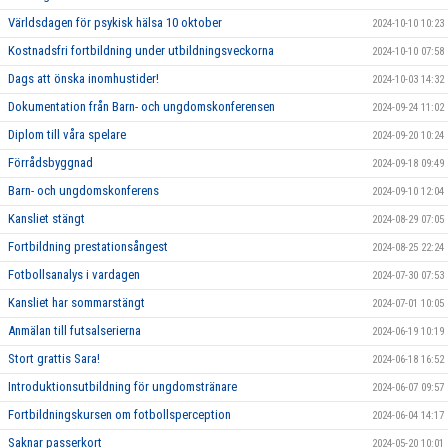
Världsdagen för psykisk hälsa 10 oktober
2024-10-10 10:23
Kostnadsfri fortbildning under utbildningsveckorna
2024-10-10 07:58
Dags att önska inomhustider!
2024-10-03 14:32
Dokumentation från Barn- och ungdomskonferensen
2024-09-24 11:02
Diplom till våra spelare
2024-09-20 10:24
Förrådsbyggnad
2024-09-18 09:49
Barn- och ungdomskonferens
2024-09-10 12:04
Kansliet stängt
2024-08-29 07:05
Fortbildning prestationsångest
2024-08-25 22:24
Fotbollsanalys i vardagen
2024-07-30 07:53
Kansliet har sommarstängt
2024-07-01 10:05
Anmälan till futsalserierna
2024-06-19 10:19
Stort grattis Sara!
2024-06-18 16:52
Introduktionsutbildning för ungdomstränare
2024-06-07 09:57
Fortbildningskursen om fotbollsperception
2024-06-04 14:17
Saknar passerkort
2024-05-20 10:01