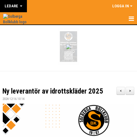
LEDARE
LOGGA IN
HEM
LEDARE
NYHETER
SUPERCOACH
KALENDER
Ny leverantör av idrottskläder 2025
<
>
DOKUMENT
2024-12-16 10:14
KONTAKT
BILDGALLERI
ÅRSHJUL