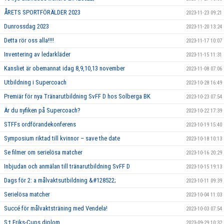
ÅRETS SPORTFÖRÄLDER 2023
2023-11-23 09:21
Dunrossdag 2023
2023-11-20 13:24
Detta rör oss alla!!!!
2023-11-17 10:07
Inventering av ledarkläder
2023-11-15 11:31
Kansliet är obemannat idag 8,9,10,13 november
2023-11-08 07:06
Utbildning i Supercoach
2023-10-28 16:49
Premiär för nya Tränarutbildning SvFF D hos Solberga BK
2023-10-23 07:54
Är du nyfiken på Supercoach?
2023-10-22 17:39
STFFs ordförandekonferens
2023-10-19 15:40
Symposium riktad till kvinnor – save the date
2023-10-18 10:13
Se filmer om serielösa matcher
2023-10-16 20:29
Inbjudan och anmälan till tränarutbildning SvFF D
2023-10-15 19:13
Dags för 2: a målvaktsutbildning &#128522;
2023-10-11 09:39
Serielösa matcher
2023-10-04 11:03
Succé för målvaktsträning med Vendela!
2023-10-03 07:54
S:t Eriks-Cups diplom
2023-09-29 10:32