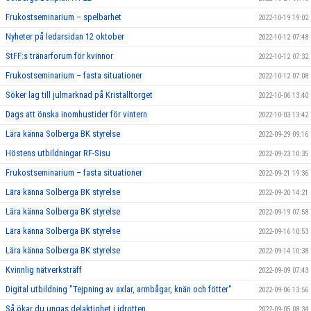
Frukostseminarium – spelbarhet
2022-10-19 19:02
Nyheter på ledarsidan 12 oktober
2022-10-12 07:48
StFF:s tränarforum för kvinnor
2022-10-12 07:32
Frukostseminarium – fasta situationer
2022-10-12 07:08
Söker lag till julmarknad på Kristalltorget
2022-10-06 13:40
Dags att önska inomhustider för vintern
2022-10-03 13:42
Lära känna Solberga BK styrelse
2022-09-29 09:16
Höstens utbildningar RF-Sisu
2022-09-23 10:35
Frukostseminarium – fasta situationer
2022-09-21 19:36
Lära känna Solberga BK styrelse
2022-09-20 14:21
Lära känna Solberga BK styrelse
2022-09-19 07:58
Lära känna Solberga BK styrelse
2022-09-16 10:53
Lära känna Solberga BK styrelse
2022-09-14 10:38
Kvinnlig nätverksträff
2022-09-09 07:43
Digital utbildning "Tejpning av axlar, armbågar, knän och fötter"
2022-09-06 13:56
Så ökar du ungas delaktighet i idrotten
2022-09-05 08:34