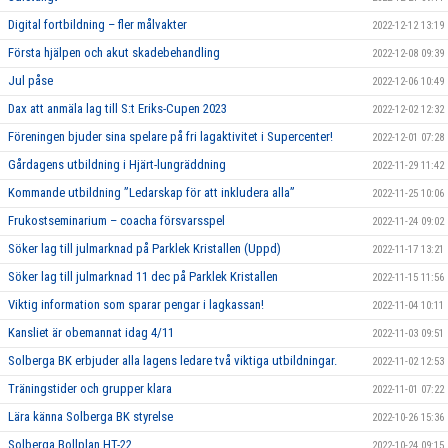
Digital fortbildning – fler målvakter
2022-12-12 13:19
Första hjälpen och akut skadebehandling
2022-12-08 09:39
Jul påse
2022-12-06 10:49
Dax att anmäla lag till S:t Eriks-Cupen 2023
2022-12-02 12:32
Föreningen bjuder sina spelare på fri lagaktivitet i Supercenter!
2022-12-01 07:28
Gårdagens utbildning i Hjärt-lungräddning
2022-11-29 11:42
Kommande utbildning ”Ledarskap för att inkludera alla”
2022-11-25 10:06
Frukostseminarium – coacha försvarsspel
2022-11-24 09:02
Söker lag till julmarknad på Parklek Kristallen (Uppd)
2022-11-17 13:21
Söker lag till julmarknad 11 dec på Parklek Kristallen
2022-11-15 11:56
Viktig information som sparar pengar i lagkassan!
2022-11-04 10:11
Kansliet är obemannat idag 4/11
2022-11-03 09:51
Solberga BK erbjuder alla lagens ledare två viktiga utbildningar.
2022-11-02 12:53
Träningstider och grupper klara
2022-11-01 07:22
Lära känna Solberga BK styrelse
2022-10-26 15:36
Solberga Bollplan HT-22
2022-10-24 09:15