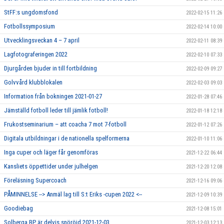
StFF:s ungdomsfond
2022-02-15 11:26
Fotbollssymposium
2022-02-14 10:00
Utvecklingsveckan 4 – 7 april
2022-02-11 08:39
Lagfotograferingen 2022
2022-02-10 07:33
Djurgården bjuder in till fortbildning
2022-02-09 09:27
Golvvård klubblokalen
2022-02-03 09:03
Information från bokningen 2021-01-27
2022-01-28 07:46
Jämställd fotboll leder till jämlik fotboll!
2022-01-18 12:18
Frukostseminarium – att coacha 7 mot 7-fotboll
2022-01-12 07:26
Digitala utbildningar i de nationella spelformerna
2022-01-10 11:06
Inga cuper och läger får genomföras
2021-12-22 06:44
Kansliets öppettider under julhelgen
2021-12-20 12:08
Föreläsning Supercoach
2021-12-16 09:06
PÅMINNELSE --> Anmäl lag till S:t Eriks -cupen 2022 <--
2021-12-09 10:39
Goodiebag
2021-12-08 15:01
Solberga BP är delvis snöröjd 2021-12-03
2021-12-03 12:13