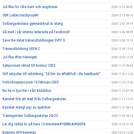
Jul fika för våra barn och ungdomar
2024-12-16 08:41
SBK Ledarcoachprojekt
2024-12-13 08:16
Solbergaskolans gymnastiksal är stäng
2024-12-07 09:14
Gå med i vår interna ledarsida på Facebook!
2024-12-06 08:09
Save the date| tränarutbildningen SVFF D
2024-12-05 10:18
Tränarutbildning UEFA C
2024-12-04 13:14
Jul fika efter träningen
2024-12-02 12:58
Symposium riktad till kvinnor 2025
2024-11-27 08:43
Sttf inbjuder till utbildning "Så blir du effektfull i din feedback!"
2024-11-26 12:20
Fotbollssymposium 15 februari-2025
2024-11-23 13:26
Nu ha vi ljus här i vårt klubbhus
2024-11-22 07:58
Kansliet fick ett mejl ifrån Solbergaskolan
2024-11-12 19:14
Kansliet stängt pgr av sjukdom
2024-11-07 08:16
Träningstider Solbergaskolan 24/25
2024-11-05 08:14
Lär dig rädda liv på bara 15 minuter&#10084;&#65039;
2024-10-24 07:49
Bokning VEO-kameran
2024-10-14 13:30