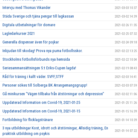
Intervju med Thomas Vikander
2021-03-03 10:37
Städa Sverige och tjäna pengar till lagkassan
2021-03-02 14:39
Digitala utbetalningar för domare
2021-02-26 11:35
Lagledarkurser 2021
2021-02-25 07:32
Generella dispenser även för pojkar
2021-02-24 09:18
Inbjudan till skodag! Prova nya puma fotbollsskor.
2021-02-22 13:25
Stockholms fotbollsförbunds nya hemsida
2021-02-22 10:04
Seriesammansättningen S:t Eriks-Cupen lagda!
2021-02-19 08:43
Råd för träning i kallt väder. SVFF,STFF
2021-02-03 14:41
Personer sökes till Solberga BK Arrangemangsgrupp!
2021-02-03 07:59
Gå minikursen "Vägen tillbaka från ätstörningar och depression"
2021-02-02 11:06
Uppdaterad Information om Covid-19, 2021-01-25
2021-01-25 11:26
Uppdaterad Information om Covid-19, 2021-01-15
2021-01-15 16:39
Fortbildning för flicklagstränare
2021-01-14 10:39
3 nya utbildningar Kost, idrott och ätstörningar, Allsidig träning, En
2021-01-14 07:22
praktisk utbildning om psykis