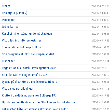
Stängt
2022-05-02 10:36
Domarjour (7 mot 7)
2022-04-28 09:45
Passerkort
2022-04-20 09:00
Gröna kortet
2022-04-19 08:29
Kansliet håller stängt under påskhelgen
2022-04-12 08:51
Viktig läsning inför seriestarten
2022-04-05 17:59
Träningstider Solberga bollplan
2022-04-01 08:06
Spelprogrammet i S:t Eriks-Cupen är klart
2022-03-22 08:51
Dispenser
2022-03-21 13:24
Dags att önska utomhusträningstider 2022
2022-03-17 13:13
S:t Eriks-Cupens lagledarhäfte 2022
2022-03-17 09:12
Lyssna på distriktets damallsvenska tränare
2022-03-10 08:01
Viktiga ledarutbildningar
2022-03-08 11:15
Klotter i omklädningsrummen Solberga BP.
2022-03-03 17:43
Uppdaterade utbildningar från Stockholms fotbollsförbund
2022-02-22 08:47
Det är inte tillåtet att använda skor med svarta sulor
2022-02-21 10:05