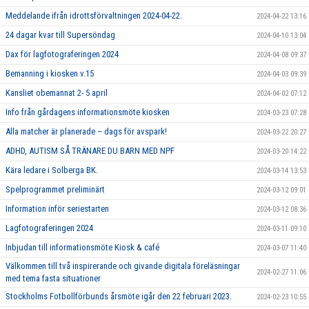
Meddelande ifrån idrottsförvaltningen 2024-04-22.
2024-04-22 13:16
24 dagar kvar till Supersöndag
2024-04-10 13:04
Dax för lagfotograferingen 2024
2024-04-08 09:37
Bemanning i kiosken v.15
2024-04-03 09:39
Kansliet obemannat 2- 5 april
2024-04-02 07:12
Info från gårdagens informationsmöte kiosken
2024-03-23 07:28
Alla matcher är planerade – dags för avspark!
2024-03-22 20:27
ADHD, AUTISM SÅ TRÄNARE DU BARN MED NPF
2024-03-20 14:22
Kära ledare i Solberga BK.
2024-03-14 13:53
Spelprogrammet preliminärt
2024-03-12 09:01
Information inför seriestarten
2024-03-12 08:36
Lagfotograferingen 2024
2024-03-11 09:10
Inbjudan till informationsmöte Kiosk & café
2024-03-07 11:40
Välkommen till två inspirerande och givande digitala föreläsningar
2024-02-27 11:06
med tema fasta situationer
Stockholms Fotbollförbunds årsmöte igår den 22 februari 2023.
2024-02-23 10:55