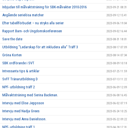
Inbjudan till målvaktsträning för SBK-målvakter 2010-2016
2023-09-21 08:31
Angående serielösa matcher
2023-09-12 15:41
Efter tabellförbudet – nu stryks alla serier
2023-09-06 19:04
Rapport Barn- och Ungdomskonferensen
2023-09-02 16:44
Save the date
2023-08-31 18:01
Utbildning ”Ledarskap för att inkludera alla” Träff 3
2023-08-17 07:09
Gröna Korten
2023-08-14 07:34
SBK ordförande i SVT
2023-08-09 10:18
Intressanta tips & artiklar
2023-07-25 11:59
SvFF Tränarutbildning D
2023-07-13 11:22
NPF- utbildning träff 2
2023-06-09 12:09
Målvaktsträning med Serina Backman.
2023-06-08 16:45
Intervju med Elise Jeppsson
2023-06-02 07:19
Intervju med Nadja Grees
2023-05-24 10:25
Intervju med Anna Danielsson.
2023-05-22 09:22
NPF- utbildning träff 1
2023-04-28 17:31